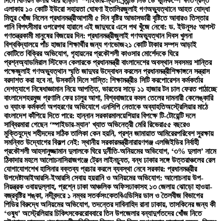
দিনে বিলিয়ন ডলার আয় ছাড়াল ‘স্পাইডার-ম্যান: ব্র্যান্ড নিউ ডে’
ভূমিকম্পে ক্ষতিগ্রস্ত
এলাকায় ১০ কোটি ইউরো সহায়তা ঘোষণা ইতালির
জুলাই গণঅভ্যুত্থানে আহত যোদ্ধা
মিতুর খোঁজ নিলেন প্রধানমন্ত্রী
আগামী ৫ দিন বৃষ্টির আভাস
ভারী বৃষ্টিতে আবারও তিস্তার
পানি বিপৎসীমার ওপরে
পথ হারালে এই জাদুঘরে এসে পথ খুঁজে নেবো: ড. ইউনূস
৫ আগস্ট
গণতন্ত্রকামী মানুষের বিজয়ের দিন: প্রধানমন্ত্রী
জুলাই গণঅভ্যুত্থান দিবস খুলনা
বিশ্ববিদ্যালয়ে পাঁচ হাজার শিক্ষার্থীর জন্য গণভোজ
২১ কোটি টাকার সম্পদ আড়াই
কোটিতে বিক্রির অভিযোগ, গৃহায়নের প্রকৌশলী কাওসার মোর্শেদকে ঘিরে
প্রশ্ন
অ্যাডমিরাল স্টিফেন কেলারকে প্রধানমন্ত্রী বাংলাদেশের অবস্থান সবসময় শান্তির
পক্ষে
জুলাই গণঅভ্যুত্থান স্মৃতি জাদুঘর উদ্বোধন করলেন প্রধানমন্ত্রী
শিক্ষাঙ্গনে সন্ত্রাস
বরদাশত করা হবে না, উসকানি দিলে শাস্তি: শিক্ষামন্ত্রী
৪ সিটি করপোরেশন কর্মকর্তার
দেশত্যাগে নিষেধাজ্ঞা
মান নিয়ে আপত্তি, ভারতের সাড়ে ১১ হাজার টন চাল ফেরত পাঠাচ্ছে
বাংলাদেশ
হরমুজ প্রণালি ফের চালুর আশা, বিশ্ববাজারে কমল তেলের দাম
নারী কেলেঙ্কারি
ও ব্যাংক কর্মকর্তা অপহরণের অভিযোগে এনসিপি নেতাকে অব্যাহতি
অস্ট্রেলিয়ার মাঠে
বাংলাদেশ কাঁপিয়ে দিতে পারে: হান্নান সরকার
মালয়েশিয়ার বিপক্ষে টি-টোয়েন্টি দলে
সাব্বির
মারা গেছেন ‘স্পাইডার-ম্যান’ খ্যাত অভিনেত্রী মেরি রিভেরা
৫৫ বছরেও
মুক্তিযুদ্ধে শহীদদের সঠিক তালিকা কেন হয়নি, প্রশ্ন জামায়াত আমিরের
পরিবেশ সুরক্ষায়
সমন্বিত উদ্যোগের বিকল্প নেই: স্থানীয় সরকারমন্ত্রী
নারায়ণগঞ্জ এলজিইডির নির্বাহী
প্রকৌশলী আহসানুজ্জামান দুলালকে ঘিরে দুর্নীতি-অনিয়মের অভিযোগ, ‘৩% দুলাল’ নামে
ঠিকাদার মহলে আলোচনা
সিরাজগঞ্জে ট্রেন লাইনচ্যুত, বন্ধ ঢাকার সঙ্গে উত্তরাঞ্চলের রেল
যোগাযোগ
শেখ হাসিনার বক্তব্য প্রচার করলে ব্যবস্থা নেবে সরকার: প্রধানমন্ত্রীর
উপদেষ্টা
আইআরসি-ইআরসি সেবায় হয়রানি ও অনিয়মের অভিযোগ: আলোচনায় উপ-
নিয়ন্ত্রক ওবায়দুল্লাহ, প্রশ্নে ঢাকা আঞ্চলিক অফিস
ঢাকাসহ ১৩ জেলায় ঝোড়ো হাওয়া-
বজ্রবৃষ্টির শঙ্কা, নদীবন্দরে ১ নম্বর সতর্কসংকেত
বিএডিসির ডাল ও তৈলবীজ বিভাগের
পিডির বিরুদ্ধে অনিয়মের অভিযোগ, তদন্তের দাবি
নাহিদ রানা ঢাকায়, তাসকিনের জন্য কী
‘ওষুধ’ অস্ট্রেলিয়ার চিকিৎসকের
রোববারে তিন উপজেলার বন্যাদুর্গতদের খোঁজ নিতে