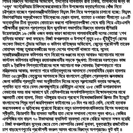
পিডির বিরুদ্ধে অনিয়মের অভিযোগ, তদন্তের দাবি
নাহিদ রানা ঢাকায়, তাসকিনের জন্য কী
‘ওষুধ’ অস্ট্রেলিয়ার চিকিৎসকের
রোববারে তিন উপজেলার বন্যাদুর্গতদের খোঁজ নিতে
চট্টগ্রামে যাচ্ছেন প্রধানমন্ত্রী
অতিরিক্ত বিদ্যুৎ বিল নিয়ে অপপ্রচার চালানো হচ্ছে: বিদ্যুৎ
বিভাগ
রাশিয়ার সমুদ্রসৈকতে ইউক্রেনের ড্রোন হামলা, হতাহত ৪৭
ভারত সীমান্তে ২৫০টি
অত্যাধুনিক চীনা যুদ্ধযান মোতায়েন করলো পাকিস্তান
পরীক্ষা শেষে বাড়ি গিয়ে এইচএসসি
পরীক্ষার্থীরা বুঝলেন প্রশ্নপত্র ছিল ভুল
ফিফা সভাপতির বিরুদ্ধে মামলার হুঁশিয়ারি
উয়েফার
হঠাৎ ১৬ কেজি ওজন কমার কারণ জানালেন সালমান
বিরোধী দলের নেতারা ‘শেখ
হাসিনার ভাষায়’ কথা বলছেন: মির্জা ফখরুল
হাম ও উপসর্গে মৃত্যু ৮৫০ ছুঁইছুঁই
পূর্ব রেলের
সংকেত বিভাগে টেন্ডার অনিয়ম ও কমিশন বাণিজ্যের অভিযোগ, কেন্দ্রে প্রকৌশলী তারেক
মোহাম্মদ শামছ্ তুষার
বেনজীরের অন্য দেশের পাসপোর্ট থাকতে পারে, সন্দেহ
স্বরাষ্ট্রমন্ত্রীর
দুদক কমিশনার পদে নিয়োগের গুঞ্জনের মধ্যে আবারও আলোচনায় সাবেক
কাস্টমস কমিশনার হাফিজুর রহমান
রাজধানীর সড়কে শৃঙ্খলা: তিনবারের দরপত্রেও কাজ
হয়নি ৯ ট্রাফিক সিগন্যালে
ইরানের সঙ্গে আলোচনা শুরু সোমবার: ট্রাম্প
বাড়তে পারে
মন্ত্রিসভার আকার, বদলাতে পারে দায়িত্ব
সুদানের আদালতে সেনাবাহিনীর ড্রোন হামলায়
নিহত ৩৫
কেন্দ্রীয় নেতৃবৃন্দের আগমনকে ঘিরে বাংলাদেশ সেন্ট্রাল প্রেসক্লাব কক্সবাজার
জেলা কমিটির প্রস্তুতি সভা অনুষ্ঠিত
তিন দিনের মধ্যে স্বল্পমেয়াদি বন্যার আশঙ্কা,
প্লাবিত হতে পারে যেসব জেলা
জুলাইয়ে রেমিট্যান্স এসেছে ২৮৫ কোটি ডলার
দাবানল
নেভানোর সময় মাঝ আকাশে দুই হেলিকপ্টারের সংঘর্ষ
পাকিস্তানে বিক্ষোভস্থলের মাঝে
আত্মঘাতী বোমা হামলা, নিহত ৭
টাঙ্গুয়ার হাওরে প্রবেশে নিষেধাজ্ঞা
রিকার্ভ মিক্সড টিম ইভেন্টে
বাংলাদেশের শিমুর স্বর্ণ জয়
বিশ্বকাপ ফাইনালের ১৩ দিন পর মাঠে মেসি, নেমেই হতবাক
করলেন
কঙ্গনা ও হৃত্বিকের পুরোনো বিরোধে নতুন ডালপালা
সাংবাদিকতায় বিশেষ অবদানের
স্বীকৃতি, বিচারপতি মীর হাসমত আলীর হাত থেকে সম্মাননা পেলেন সুমন খান
১২ কেজির
এলপিজির দাম বাড়ল ৭০ টাকা
আমরা ফ্যাসিস্ট ব্যবস্থা থেকে বেরিয়ে আসতে সক্ষম হয়েছি
: মির্জা ফখরুল
ইরান যুদ্ধের জেরে তেল কোম্পানির রেকর্ড মুনাফা, যুক্তরাষ্ট্রে রাজনৈতিক
চাপ বাড়ছে
গণপূর্তের প্রকৌশলী বদরুল আলম খানের বিরুদ্ধে অপপ্রচার
৩ ফুট বাই ৪