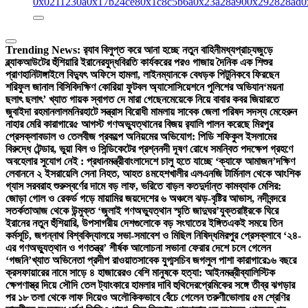
0x0211230a
0x17b24ce8
0x1c8c5b6a
0x23a28a90
0x292828ad
0
Trending News:
র‍্যাব বিলুপ্ত করে আনা হচ্ছে নতুন বাহিনী
মধ্যপ্রাচ্যজুড়ে
ব্ল্যাকআউটের হুঁশিয়ারি ইরানের
যুদ্ধবিরতি কার্যকরের পরও গাজায় দৈনিক এক শিশুর
প্রাণহানি
টাঙ্গাইলে বিদ্যুৎ অফিসে হামলা, লাইনম্যানকে বেধড়ক পিটুনি
কবে ফিরছেন
শরিফুল জানাল বিসিবি
দক্ষিণ কোরিয়া ফুটবল অ্যাসোসিয়েশনে পুলিশের অভিযান
‘ময়না
ছলাৎ ছলাৎ’ খ্যাত গায়ক স্বাগত দে মারা গেছেন
মেয়েকে নিয়ে বাবার কবর জিয়ারতে
জুবাইদা রহমান
লালমনিরহাটে সন্ত্রাস বিরোধী মামলায় সাবেক জেলা পরিষদ সদস্য মেহেরুন
নাহার মেরি কারাগারে
৫ আগস্ট গণঅভ্যুত্থানের বিজয় র‍্যালি পালন করেছে মিরপুর
প্রেসক্লাব
ডাল ও তেলবীজ প্রকল্পে অনিয়মের অভিযোগ: পিডি শফিকুল ইসলামের
বিরুদ্ধে টেন্ডার, ভুয়া বিল ও সিন্ডিকেটের প্রশ্ন
নদী দূষণ রোধে সমন্বিত পদক্ষেপ গ্রহণে
অবহেলার সুযোগ নেই : প্রধানমন্ত্রী
বাংলাদেশে চালু হতে যাচ্ছে ‘ক্যাফে আমাজন’
দক্ষিণ
লেবাননে ২ ইসরায়েলি সেনা নিহত, আহত ৪
মহেশখালীর এলএনজি টার্মিনাল থেকে আংশিক
গ্যাস সরবরাহ শুরু
স্বর্ণের দামে বড় লাফ, ভরিতে বাড়ল কত
দুর্দান্ত কামব্যাক মেসির:
জোড়া গোল ও রেকর্ড গড়ে মায়ামির জয়
দেশের ৬ অঞ্চলে ঝড়-বৃষ্টির আভাস, নদীবন্দরে
সতর্কতা
আজ থেকে উন্মুক্ত ‘জুলাই গণঅভ্যুত্থান স্মৃতি জাদুঘর’
যুক্তরাষ্ট্রকে ঘিরে
ইরানের নতুন হুঁশিয়ারি, উপসাগরীয় দেশগুলোকে বড় সংঘাতের ইঙ্গিত
একই সময়ে তিন
কর্মসূচি, জগন্নাথ বিশ্ববিদ্যালয়ে সভা-সমাবেশ ও মিছিল নিষিদ্ধ
মিরপুর প্রেসক্লাবে ‘২৪-
এর গণঅভ্যুত্থান ও গণতন্ত্র’ শীর্ষক আলোচনা সভা
না ফেরার দেশে চলে গেলেন
‘গজনি’খ্যাত অভিনেতা প্রদীপ রাওয়াত
সাবেক যুগ্মসচিব জগলুল পাশা কারাগারে
১৬ বছরে
ক্রসফায়ারের নামে সাড়ে ৪ হাজারেরও বেশি মানুষকে হত্যা: আইনমন্ত্রী
ব্যালিস্টিক
ক্ষেপণাস্ত্র দিয়ে সৌদি তেল ট্যাংকারে হামলার দাবি হুথিদের
প্রেমিকের সঙ্গে তীব্র ঝগড়ার
পর ১৮ তলা থেকে লাফ দিয়েও অলৌকিকভাবে বেঁচে গেলেন তরুণী
ভোলায় ৫ম শ্রেণির