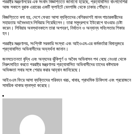
পররাষ্ট্র মন্ত্রণালয়ের এক সংবাদ বিজ্ঞপ্তিতে জানানো হয়েছে, প্রত্যাবাসিত বাংলাদেশিরা
আজ সকালে বুরাক এয়ারের একটি ফ্লাইটে বেনগাজি থেকে ঢাকায় পৌঁছান।
বিজ্ঞপ্তিতে বলা হয়, দেশে ফেরত আসা ব্যক্তিদের বেশিরভাগই মানব পাচারকারীদের
সহায়তায় অবৈধভাবে লিবিয়ায় গিয়েছিলেন। তারা সমুদ্রপথে ইউরোপে যাওয়ার চেষ্টা
করেন। লিবিয়ায় অবস্থানকালে তারা অপহরণ, নির্যাতন ও অন্যান্য সহিংসতার শিকার
হন।
পররাষ্ট্র মন্ত্রণালয়, সংশ্লিষ্ট সরকারি সংস্থা এবং আইওএম-এর কর্মকর্তারা বিমানবন্দরে
প্রত্যাবাসিত অভিবাসীদের অভ্যর্থনা জানান।
জনসচেতনতা বৃদ্ধি এবং অন্যদের ঝুঁকিপূর্ণ ও অবৈধ অভিবাসন পথ বেছে নেওয়া থেকে
নিরুৎসাহিত করতে পররাষ্ট্র মন্ত্রণালয় প্রত্যাবাসিত অভিবাসীদের তাদের কষ্টদায়ক
অভিজ্ঞতা সবার সঙ্গে শেয়ার করার আহ্বান জানিয়েছে।
আইওএম ফিরে আসা ব্যক্তিদের পরিবহন খরচ, খাবার, প্রাথমিক চিকিৎসা এবং প্রয়োজনে
সাময়িক থাকার ব্যবস্থা করেছে।