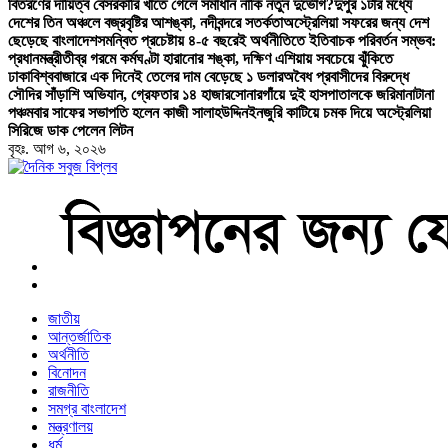
বিতরণের দায়িত্ব বেসরকারি খাতে গেলে সমাধান নাকি নতুন দুর্ভোগ?
দুপুর ১টার মধ্যে
দেশের তিন অঞ্চলে বজ্রবৃষ্টির আশঙ্কা, নদীবন্দরে সতর্কতা
অস্ট্রেলিয়া সফরের জন্য দেশ
ছেড়েছে বাংলাদেশ
সমন্বিত প্রচেষ্টায় ৪-৫ বছরেই অর্থনীতিতে ইতিবাচক পরিবর্তন সম্ভব:
প্রধানমন্ত্রী
তীব্র গরমে কর্মঘণ্টা হারানোর শঙ্কা, দক্ষিণ এশিয়ায় সবচেয়ে ঝুঁকিতে
ঢাকা
বিশ্ববাজারে এক দিনেই তেলের দাম বেড়েছে ১ ডলার
অবৈধ প্রবাসীদের বিরুদ্ধে
সৌদির সাঁড়াশি অভিযান, গ্রেফতার ১৪ হাজার
সোনারগাঁয়ে দুই হাসপাতালকে জরিমানা
টানা
পঞ্চমবার সাফের সভাপতি হলেন কাজী সালাহউদ্দিন
ইনজুরি কাটিয়ে চমক দিয়ে অস্ট্রেলিয়া
সিরিজে ডাক পেলেন লিটন
বৃহঃ. আগ ৬, ২০২৬
বাংলা নিউজ পেপার
জাতীয়
আন্তর্জাতিক
অর্থনীতি
বিনোদন
রাজনীতি
সমগ্র বাংলাদেশ
মন্ত্রণালয়
ধর্ম