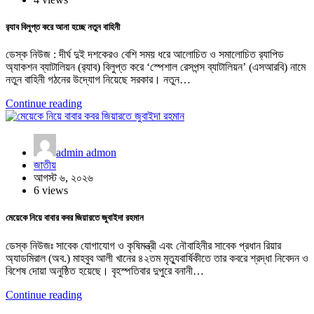
র‍্যাব বিলুপ্ত করে আনা হচ্ছে নতুন বাহিনী
ডেস্ক নিউজ : দীর্ঘ দুই দশকেরও বেশি সময় ধরে আলোচিত ও সমালোচিত র‍্যাপিড
অ্যাকশন ব্যাটালিয়ন (র‍্যাব) বিলুপ্ত করে ‘স্পেশাল রেসপন্স ব্যাটালিয়ন’ (এসআরবি) নামে
নতুন বাহিনী গঠনের উদ্যোগ নিয়েছে সরকার। নতুন…
Continue reading
admin admon
জাতীয়
আগস্ট ৬, ২০২৬
6 views
মেয়েকে নিয়ে বাবার কবর জিয়ারতে জুবাইদা রহমান
ডেস্ক নিউজঃ সাবেক যোগাযোগ ও কৃষিমন্ত্রী এবং নৌবাহিনীর সাবেক প্রধান রিয়ার
অ্যাডমিরাল (অব.) মাহবুব আলী খানের ৪২তম মৃত্যুবার্ষিকীতে তার কবরে শ্রদ্ধা নিবেদন ও
বিশেষ দোয়া অনুষ্ঠিত হয়েছে। বৃহস্পতিবার দুপুরে বনানী…
Continue reading