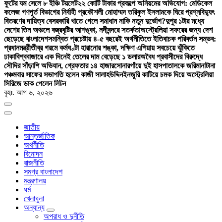
ফুটের যম সেলে ৮ ইঞ্চি টয়লেট
২২ কোটি টাকার প্রকল্পে অনিয়মের অভিযোগ: মেডিকেল
কলেজ গণপূর্ত বিভাগের নির্বাহী প্রকৌশলী মোহাম্মদ তরিকুল ইসলামকে ঘিরে প্রশ্ন
বিদ্যুৎ
বিতরণের দায়িত্ব বেসরকারি খাতে গেলে সমাধান নাকি নতুন দুর্ভোগ?
দুপুর ১টার মধ্যে
দেশের তিন অঞ্চলে বজ্রবৃষ্টির আশঙ্কা, নদীবন্দরে সতর্কতা
অস্ট্রেলিয়া সফরের জন্য দেশ
ছেড়েছে বাংলাদেশ
সমন্বিত প্রচেষ্টায় ৪-৫ বছরেই অর্থনীতিতে ইতিবাচক পরিবর্তন সম্ভব:
প্রধানমন্ত্রী
তীব্র গরমে কর্মঘণ্টা হারানোর শঙ্কা, দক্ষিণ এশিয়ায় সবচেয়ে ঝুঁকিতে
ঢাকা
বিশ্ববাজারে এক দিনেই তেলের দাম বেড়েছে ১ ডলার
অবৈধ প্রবাসীদের বিরুদ্ধে
সৌদির সাঁড়াশি অভিযান, গ্রেফতার ১৪ হাজার
সোনারগাঁয়ে দুই হাসপাতালকে জরিমানা
টানা
পঞ্চমবার সাফের সভাপতি হলেন কাজী সালাহউদ্দিন
ইনজুরি কাটিয়ে চমক দিয়ে অস্ট্রেলিয়া
সিরিজে ডাক পেলেন লিটন
বৃহঃ. আগ ৬, ২০২৬
জাতীয়
আন্তর্জাতিক
অর্থনীতি
বিনোদন
রাজনীতি
সমগ্র বাংলাদেশ
মন্ত্রণালয়
ধর্ম
খেলাধুলা
অন্যান্য
অপরাধ ও দুর্নীতি