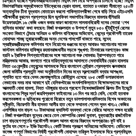
চট্টগ্রামে যাচ্ছেন প্রধানমন্ত্রী
অতিরিক্ত বিদ্যুৎ বিল নিয়ে অপপ্রচার চালানো হচ্ছে: বিদ্যুৎ
বিভাগ
রাশিয়ার সমুদ্রসৈকতে ইউক্রেনের ড্রোন হামলা, হতাহত ৪৭
ভারত সীমান্তে ২৫০টি
অত্যাধুনিক চীনা যুদ্ধযান মোতায়েন করলো পাকিস্তান
পরীক্ষা শেষে বাড়ি গিয়ে এইচএসসি
পরীক্ষার্থীরা বুঝলেন প্রশ্নপত্র ছিল ভুল
ফিফা সভাপতির বিরুদ্ধে মামলার হুঁশিয়ারি
উয়েফার
হঠাৎ ১৬ কেজি ওজন কমার কারণ জানালেন সালমান
বিরোধী দলের নেতারা ‘শেখ
হাসিনার ভাষায়’ কথা বলছেন: মির্জা ফখরুল
হাম ও উপসর্গে মৃত্যু ৮৫০ ছুঁইছুঁই
পূর্ব রেলের
সংকেত বিভাগে টেন্ডার অনিয়ম ও কমিশন বাণিজ্যের অভিযোগ, কেন্দ্রে প্রকৌশলী তারেক
মোহাম্মদ শামছ্ তুষার
বেনজীরের অন্য দেশের পাসপোর্ট থাকতে পারে, সন্দেহ
স্বরাষ্ট্রমন্ত্রীর
দুদক কমিশনার পদে নিয়োগের গুঞ্জনের মধ্যে আবারও আলোচনায় সাবেক
কাস্টমস কমিশনার হাফিজুর রহমান
রাজধানীর সড়কে শৃঙ্খলা: তিনবারের দরপত্রেও কাজ
হয়নি ৯ ট্রাফিক সিগন্যালে
ইরানের সঙ্গে আলোচনা শুরু সোমবার: ট্রাম্প
বাড়তে পারে
মন্ত্রিসভার আকার, বদলাতে পারে দায়িত্ব
সুদানের আদালতে সেনাবাহিনীর ড্রোন হামলায়
নিহত ৩৫
কেন্দ্রীয় নেতৃবৃন্দের আগমনকে ঘিরে বাংলাদেশ সেন্ট্রাল প্রেসক্লাব কক্সবাজার
জেলা কমিটির প্রস্তুতি সভা অনুষ্ঠিত
তিন দিনের মধ্যে স্বল্পমেয়াদি বন্যার আশঙ্কা,
প্লাবিত হতে পারে যেসব জেলা
জুলাইয়ে রেমিট্যান্স এসেছে ২৮৫ কোটি ডলার
দাবানল
নেভানোর সময় মাঝ আকাশে দুই হেলিকপ্টারের সংঘর্ষ
পাকিস্তানে বিক্ষোভস্থলের মাঝে
আত্মঘাতী বোমা হামলা, নিহত ৭
টাঙ্গুয়ার হাওরে প্রবেশে নিষেধাজ্ঞা
রিকার্ভ মিক্সড টিম ইভেন্টে
বাংলাদেশের শিমুর স্বর্ণ জয়
বিশ্বকাপ ফাইনালের ১৩ দিন পর মাঠে মেসি, নেমেই হতবাক
করলেন
কঙ্গনা ও হৃত্বিকের পুরোনো বিরোধে নতুন ডালপালা
সাংবাদিকতায় বিশেষ অবদানের
স্বীকৃতি, বিচারপতি মীর হাসমত আলীর হাত থেকে সম্মাননা পেলেন সুমন খান
১২ কেজির
এলপিজির দাম বাড়ল ৭০ টাকা
আমরা ফ্যাসিস্ট ব্যবস্থা থেকে বেরিয়ে আসতে সক্ষম হয়েছি
: মির্জা ফখরুল
ইরান যুদ্ধের জেরে তেল কোম্পানির রেকর্ড মুনাফা, যুক্তরাষ্ট্রে রাজনৈতিক
চাপ বাড়ছে
গণপূর্তের প্রকৌশলী বদরুল আলম খানের বিরুদ্ধে অপপ্রচার
৩ ফুট বাই ৪
ফুটের যম সেলে ৮ ইঞ্চি টয়লেট
২২ কোটি টাকার প্রকল্পে অনিয়মের অভিযোগ: মেডিকেল
কলেজ গণপূর্ত বিভাগের নির্বাহী প্রকৌশলী মোহাম্মদ তরিকুল ইসলামকে ঘিরে প্রশ্ন
বিদ্যুৎ