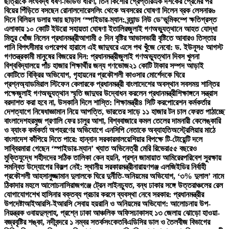
ছাত্রীকে সংঘবদ্ধ ধর্ষণ-ভিডিও ধারণ, তিন কিশোর গ্রেপ্তার
এক দশকের প্রেমের পর
বিয়ের পিঁড়িতে বসছেন রোনালদো
রেসলিং থেকে অবসরের ঘোষণা দিলেন ব্রক লেসনার
৬
দিনে বিলিয়ন ডলার আয় ছাড়াল ‘স্পাইডার-ম্যান: ব্র্যান্ড নিউ ডে’
ভূমিকম্পে ক্ষতিগ্রস্ত
এলাকায় ১০ কোটি ইউরো সহায়তা ঘোষণা ইতালির
জুলাই গণঅভ্যুত্থানে আহত যোদ্ধা
মিতুর খোঁজ নিলেন প্রধানমন্ত্রী
আগামী ৫ দিন বৃষ্টির আভাস
ভারী বৃষ্টিতে আবারও তিস্তার
পানি বিপৎসীমার ওপরে
পথ হারালে এই জাদুঘরে এসে পথ খুঁজে নেবো: ড. ইউনূস
৫ আগস্ট
গণতন্ত্রকামী মানুষের বিজয়ের দিন: প্রধানমন্ত্রী
জুলাই গণঅভ্যুত্থান দিবস খুলনা
বিশ্ববিদ্যালয়ে পাঁচ হাজার শিক্ষার্থীর জন্য গণভোজ
২১ কোটি টাকার সম্পদ আড়াই
কোটিতে বিক্রির অভিযোগ, গৃহায়নের প্রকৌশলী কাওসার মোর্শেদকে ঘিরে
প্রশ্ন
অ্যাডমিরাল স্টিফেন কেলারকে প্রধানমন্ত্রী বাংলাদেশের অবস্থান সবসময় শান্তির
পক্ষে
জুলাই গণঅভ্যুত্থান স্মৃতি জাদুঘর উদ্বোধন করলেন প্রধানমন্ত্রী
শিক্ষাঙ্গনে সন্ত্রাস
বরদাশত করা হবে না, উসকানি দিলে শাস্তি: শিক্ষামন্ত্রী
৪ সিটি করপোরেশন কর্মকর্তার
দেশত্যাগে নিষেধাজ্ঞা
মান নিয়ে আপত্তি, ভারতের সাড়ে ১১ হাজার টন চাল ফেরত পাঠাচ্ছে
বাংলাদেশ
হরমুজ প্রণালি ফের চালুর আশা, বিশ্ববাজারে কমল তেলের দাম
নারী কেলেঙ্কারি
ও ব্যাংক কর্মকর্তা অপহরণের অভিযোগে এনসিপি নেতাকে অব্যাহতি
অস্ট্রেলিয়ার মাঠে
বাংলাদেশ কাঁপিয়ে দিতে পারে: হান্নান সরকার
মালয়েশিয়ার বিপক্ষে টি-টোয়েন্টি দলে
সাব্বির
মারা গেছেন ‘স্পাইডার-ম্যান’ খ্যাত অভিনেত্রী মেরি রিভেরা
৫৫ বছরেও
মুক্তিযুদ্ধে শহীদদের সঠিক তালিকা কেন হয়নি, প্রশ্ন জামায়াত আমিরের
পরিবেশ সুরক্ষায়
সমন্বিত উদ্যোগের বিকল্প নেই: স্থানীয় সরকারমন্ত্রী
নারায়ণগঞ্জ এলজিইডির নির্বাহী
প্রকৌশলী আহসানুজ্জামান দুলালকে ঘিরে দুর্নীতি-অনিয়মের অভিযোগ, ‘৩% দুলাল’ নামে
ঠিকাদার মহলে আলোচনা
সিরাজগঞ্জে ট্রেন লাইনচ্যুত, বন্ধ ঢাকার সঙ্গে উত্তরাঞ্চলের রেল
যোগাযোগ
শেখ হাসিনার বক্তব্য প্রচার করলে ব্যবস্থা নেবে সরকার: প্রধানমন্ত্রীর
উপদেষ্টা
আইআরসি-ইআরসি সেবায় হয়রানি ও অনিয়মের অভিযোগ: আলোচনায় উপ-
নিয়ন্ত্রক ওবায়দুল্লাহ, প্রশ্নে ঢাকা আঞ্চলিক অফিস
ঢাকাসহ ১৩ জেলায় ঝোড়ো হাওয়া-
বজ্রবৃষ্টির শঙ্কা, নদীবন্দরে ১ নম্বর সতর্কসংকেত
বিএডিসির ডাল ও তৈলবীজ বিভাগের