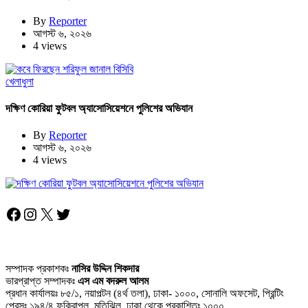
By
Reporter
আগস্ট ৬, ২০২৬
4 views
খেলাধুলা
দক্ষিণ কোরিয়া ফুটবল অ্যাসোসিয়েশনে পুলিশের অভিযান
By
Reporter
আগস্ট ৬, ২০২৬
4 views
Facebook
Instagram
X
Twitter
সম্পাদক প্রকাশকঃ
নাসির উদ্দিন শিকদার
ভারপ্রাপ্ত সম্পাদকঃ
এস এম বদরুল আলম
প্রধান কার্যালয়ঃ ৮৫/১, নয়াপল্টন (৪র্থ তলা), ঢাকা- ১০০০, সোনালি অফসেট, প্রিন্টিং
প্রেসঃ ১৯৪/৪ ফকিরাপুল, মতিঝিল, ঢাকা থেকে প্রকাশিতঃ ১০০০