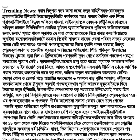
Skip
to
Trending News:
র‍্যাব বিলুপ্ত করে আনা হচ্ছে নতুন বাহিনী
মধ্যপ্রাচ্যজুড়ে
content
ব্ল্যাকআউটের হুঁশিয়ারি ইরানের
যুদ্ধবিরতি কার্যকরের পরও গাজায় দৈনিক এক শিশুর
প্রাণহানি
টাঙ্গাইলে বিদ্যুৎ অফিসে হামলা, লাইনম্যানকে বেধড়ক পিটুনি
কবে ফিরছেন
শরিফুল জানাল বিসিবি
দক্ষিণ কোরিয়া ফুটবল অ্যাসোসিয়েশনে পুলিশের অভিযান
‘ময়না
ছলাৎ ছলাৎ’ খ্যাত গায়ক স্বাগত দে মারা গেছেন
মেয়েকে নিয়ে বাবার কবর জিয়ারতে
জুবাইদা রহমান
লালমনিরহাটে সন্ত্রাস বিরোধী মামলায় সাবেক জেলা পরিষদ সদস্য মেহেরুন
নাহার মেরি কারাগারে
৫ আগস্ট গণঅভ্যুত্থানের বিজয় র‍্যালি পালন করেছে মিরপুর
প্রেসক্লাব
ডাল ও তেলবীজ প্রকল্পে অনিয়মের অভিযোগ: পিডি শফিকুল ইসলামের
বিরুদ্ধে টেন্ডার, ভুয়া বিল ও সিন্ডিকেটের প্রশ্ন
নদী দূষণ রোধে সমন্বিত পদক্ষেপ গ্রহণে
অবহেলার সুযোগ নেই : প্রধানমন্ত্রী
বাংলাদেশে চালু হতে যাচ্ছে ‘ক্যাফে আমাজন’
দক্ষিণ
লেবাননে ২ ইসরায়েলি সেনা নিহত, আহত ৪
মহেশখালীর এলএনজি টার্মিনাল থেকে আংশিক
গ্যাস সরবরাহ শুরু
স্বর্ণের দামে বড় লাফ, ভরিতে বাড়ল কত
দুর্দান্ত কামব্যাক মেসির:
জোড়া গোল ও রেকর্ড গড়ে মায়ামির জয়
দেশের ৬ অঞ্চলে ঝড়-বৃষ্টির আভাস, নদীবন্দরে
সতর্কতা
আজ থেকে উন্মুক্ত ‘জুলাই গণঅভ্যুত্থান স্মৃতি জাদুঘর’
যুক্তরাষ্ট্রকে ঘিরে
ইরানের নতুন হুঁশিয়ারি, উপসাগরীয় দেশগুলোকে বড় সংঘাতের ইঙ্গিত
একই সময়ে তিন
কর্মসূচি, জগন্নাথ বিশ্ববিদ্যালয়ে সভা-সমাবেশ ও মিছিল নিষিদ্ধ
মিরপুর প্রেসক্লাবে ‘২৪-
এর গণঅভ্যুত্থান ও গণতন্ত্র’ শীর্ষক আলোচনা সভা
না ফেরার দেশে চলে গেলেন
‘গজনি’খ্যাত অভিনেতা প্রদীপ রাওয়াত
সাবেক যুগ্মসচিব জগলুল পাশা কারাগারে
১৬ বছরে
ক্রসফায়ারের নামে সাড়ে ৪ হাজারেরও বেশি মানুষকে হত্যা: আইনমন্ত্রী
ব্যালিস্টিক
ক্ষেপণাস্ত্র দিয়ে সৌদি তেল ট্যাংকারে হামলার দাবি হুথিদের
প্রেমিকের সঙ্গে তীব্র ঝগড়ার
পর ১৮ তলা থেকে লাফ দিয়েও অলৌকিকভাবে বেঁচে গেলেন তরুণী
ভোলায় ৫ম শ্রেণির
ছাত্রীকে সংঘবদ্ধ ধর্ষণ-ভিডিও ধারণ, তিন কিশোর গ্রেপ্তার
এক দশকের প্রেমের পর
বিয়ের পিঁড়িতে বসছেন রোনালদো
রেসলিং থেকে অবসরের ঘোষণা দিলেন ব্রক লেসনার
৬