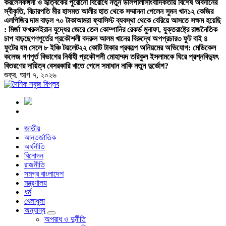
করলেন
কঙ্গনা ও হৃত্বিকের পুরোনো বিরোধে নতুন ডালপালা
সাংবাদিকতায় বিশেষ অবদানের
স্বীকৃতি, বিচারপতি মীর হাসমত আলীর হাত থেকে সম্মাননা পেলেন সুমন খান
১২ কেজির
এলপিজির দাম বাড়ল ৭০ টাকা
আমরা ফ্যাসিস্ট ব্যবস্থা থেকে বেরিয়ে আসতে সক্ষম হয়েছি
: মির্জা ফখরুল
ইরান যুদ্ধের জেরে তেল কোম্পানির রেকর্ড মুনাফা, যুক্তরাষ্ট্রে রাজনৈতিক
চাপ বাড়ছে
গণপূর্তের প্রকৌশলী বদরুল আলম খানের বিরুদ্ধে অপপ্রচার
৩ ফুট বাই ৪
ফুটের যম সেলে ৮ ইঞ্চি টয়লেট
২২ কোটি টাকার প্রকল্পে অনিয়মের অভিযোগ: মেডিকেল
কলেজ গণপূর্ত বিভাগের নির্বাহী প্রকৌশলী মোহাম্মদ তরিকুল ইসলামকে ঘিরে প্রশ্ন
বিদ্যুৎ
বিতরণের দায়িত্ব বেসরকারি খাতে গেলে সমাধান নাকি নতুন দুর্ভোগ?
শুক্র. আগ ৭, ২০২৬
বাংলা নিউজ পেপার
জাতীয়
আন্তর্জাতিক
অর্থনীতি
বিনোদন
রাজনীতি
সমগ্র বাংলাদেশ
মন্ত্রণালয়
ধর্ম
খেলাধুলা
অন্যান্য
অপরাধ ও দুর্নীতি