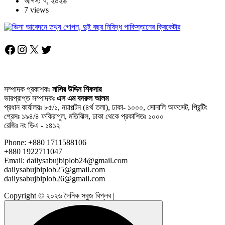
আগস্ট ৭, ২০২৬
7 views
Facebook
Instagram
X
Twitter
সম্পাদক প্রকাশকঃ
নাসির উদ্দিন শিকদার
ভারপ্রাপ্ত সম্পাদকঃ
এস এম বদরুল আলম
প্রধান কার্যালয়ঃ ৮৫/১, নয়াপল্টন (৪র্থ তলা), ঢাকা- ১০০০, সোনালি অফসেট, প্রিন্টিং
প্রেসঃ ১৯৪/৪ ফকিরাপুল, মতিঝিল, ঢাকা থেকে প্রকাশিতঃ ১০০০
রেজিঃ নং ডিএ - ১৪১২
Phone: +880 1711588106
+880 1922711047
Email: dailysabujbiplob24@gmail.com
dailysabujbiplob25@gmail.com
dailysabujbiplob26@gmail.com
Copyright © ২০২৬ দৈনিক সবুজ বিপ্লব |