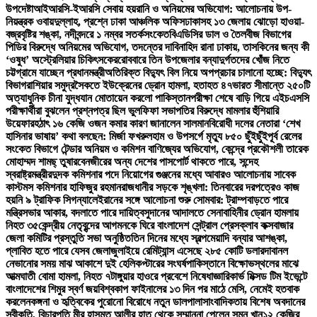
উপদেষ্টা
আইআরসি-ইআরসি সেবায় হয়রানি ও অনিয়মের অভিযোগ: আলোচনায় উপ-
নিয়ন্ত্রক ওবায়দুল্লাহ, প্রশ্নে ঢাকা আঞ্চলিক অফিস
ঢাকাসহ ১৩ জেলায় ঝোড়ো হাওয়া-
বজ্রবৃষ্টির শঙ্কা, নদীবন্দরে ১ নম্বর সতর্কসংকেত
বিএডিসির ডাল ও তৈলবীজ বিভাগের
পিডির বিরুদ্ধে অনিয়মের অভিযোগ, তদন্তের দাবি
নাহিদ রানা ঢাকায়, তাসকিনের জন্য কী
‘ওষুধ’ অস্ট্রেলিয়ার চিকিৎসকের
রোববারে তিন উপজেলার বন্যাদুর্গতদের খোঁজ নিতে
চট্টগ্রামে যাচ্ছেন প্রধানমন্ত্রী
অতিরিক্ত বিদ্যুৎ বিল নিয়ে অপপ্রচার চালানো হচ্ছে: বিদ্যুৎ
বিভাগ
রাশিয়ার সমুদ্রসৈকতে ইউক্রেনের ড্রোন হামলা, হতাহত ৪৭
ভারত সীমান্তে ২৫০টি
অত্যাধুনিক চীনা যুদ্ধযান মোতায়েন করলো পাকিস্তান
পরীক্ষা শেষে বাড়ি গিয়ে এইচএসসি
পরীক্ষার্থীরা বুঝলেন প্রশ্নপত্র ছিল ভুল
ফিফা সভাপতির বিরুদ্ধে মামলার হুঁশিয়ারি
উয়েফার
হঠাৎ ১৬ কেজি ওজন কমার কারণ জানালেন সালমান
বিরোধী দলের নেতারা ‘শেখ
হাসিনার ভাষায়’ কথা বলছেন: মির্জা ফখরুল
হাম ও উপসর্গে মৃত্যু ৮৫০ ছুঁইছুঁই
পূর্ব রেলের
সংকেত বিভাগে টেন্ডার অনিয়ম ও কমিশন বাণিজ্যের অভিযোগ, কেন্দ্রে প্রকৌশলী তারেক
মোহাম্মদ শামছ্ তুষার
বেনজীরের অন্য দেশের পাসপোর্ট থাকতে পারে, সন্দেহ
স্বরাষ্ট্রমন্ত্রীর
দুদক কমিশনার পদে নিয়োগের গুঞ্জনের মধ্যে আবারও আলোচনায় সাবেক
কাস্টমস কমিশনার হাফিজুর রহমান
রাজধানীর সড়কে শৃঙ্খলা: তিনবারের দরপত্রেও কাজ
হয়নি ৯ ট্রাফিক সিগন্যালে
ইরানের সঙ্গে আলোচনা শুরু সোমবার: ট্রাম্প
বাড়তে পারে
মন্ত্রিসভার আকার, বদলাতে পারে দায়িত্ব
সুদানের আদালতে সেনাবাহিনীর ড্রোন হামলায়
নিহত ৩৫
কেন্দ্রীয় নেতৃবৃন্দের আগমনকে ঘিরে বাংলাদেশ সেন্ট্রাল প্রেসক্লাব কক্সবাজার
জেলা কমিটির প্রস্তুতি সভা অনুষ্ঠিত
তিন দিনের মধ্যে স্বল্পমেয়াদি বন্যার আশঙ্কা,
প্লাবিত হতে পারে যেসব জেলা
জুলাইয়ে রেমিট্যান্স এসেছে ২৮৫ কোটি ডলার
দাবানল
নেভানোর সময় মাঝ আকাশে দুই হেলিকপ্টারের সংঘর্ষ
পাকিস্তানে বিক্ষোভস্থলের মাঝে
আত্মঘাতী বোমা হামলা, নিহত ৭
টাঙ্গুয়ার হাওরে প্রবেশে নিষেধাজ্ঞা
রিকার্ভ মিক্সড টিম ইভেন্টে
বাংলাদেশের শিমুর স্বর্ণ জয়
বিশ্বকাপ ফাইনালের ১৩ দিন পর মাঠে মেসি, নেমেই হতবাক
করলেন
কঙ্গনা ও হৃত্বিকের পুরোনো বিরোধে নতুন ডালপালা
সাংবাদিকতায় বিশেষ অবদানের
স্বীকৃতি, বিচারপতি মীর হাসমত আলীর হাত থেকে সম্মাননা পেলেন সুমন খান
১২ কেজির