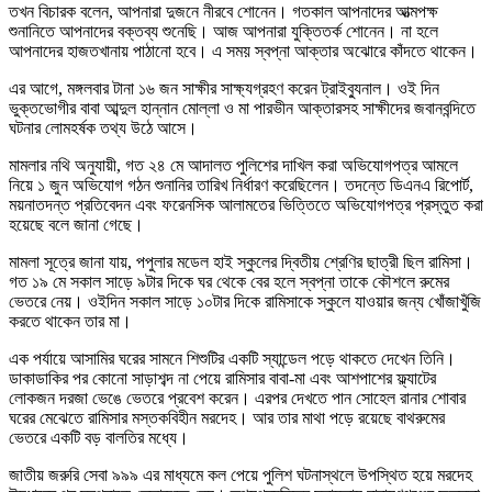
তখন বিচারক বলেন, আপনারা দুজনে নীরবে শোনেন। গতকাল আপনাদের আত্মপক্ষ
শুনানিতে আপনাদের বক্তব্য শুনেছি। আজ আপনারা যুক্তিতর্ক শোনেন। না হলে
আপনাদের হাজতখানায় পাঠানো হবে। এ সময় স্বপ্না আক্তার অঝোরে কাঁদতে থাকেন।
এর আগে, মঙ্গলবার টানা ১৬ জন সাক্ষীর সাক্ষ্যগ্রহণ করেন ট্রাইব্যুনাল। ওই দিন
ভুক্তভোগীর বাবা আব্দুল হান্নান মোল্লা ও মা পারভীন আক্তারসহ সাক্ষীদের জবানবন্দিতে
ঘটনার লোমহর্ষক তথ্য উঠে আসে।
মামলার নথি অনুযায়ী, গত ২৪ মে আদালত পুলিশের দাখিল করা অভিযোগপত্র আমলে
নিয়ে ১ জুন অভিযোগ গঠন শুনানির তারিখ নির্ধারণ করেছিলেন। তদন্তে ডিএনএ রিপোর্ট,
ময়নাতদন্ত প্রতিবেদন এবং ফরেনসিক আলামতের ভিত্তিতে অভিযোগপত্র প্রস্তুত করা
হয়েছে বলে জানা গেছে।
মামলা সূত্রে জানা যায়, পপুলার মডেল হাই স্কুলের দ্বিতীয় শ্রেণির ছাত্রী ছিল রামিসা।
গত ১৯ মে সকাল সাড়ে ৯টার দিকে ঘর থেকে বের হলে স্বপ্না তাকে কৌশলে রুমের
ভেতরে নেয়। ওইদিন সকাল সাড়ে ১০টার দিকে রামিসাকে স্কুলে যাওয়ার জন্য খোঁজাখুঁজি
করতে থাকেন তার মা।
এক পর্যায়ে আসামির ঘরের সামনে শিশুটির একটি স্যান্ডেল পড়ে থাকতে দেখেন তিনি।
ডাকাডাকির পর কোনো সাড়াশব্দ না পেয়ে রামিসার বাবা-মা এবং আশপাশের ফ্ল্যাটের
লোকজন দরজা ভেঙে ভেতরে প্রবেশ করেন। এরপর দেখতে পান সোহেল রানার শোবার
ঘরের মেঝেতে রামিসার মস্তকবিহীন মরদেহ। আর তার মাথা পড়ে রয়েছে বাথরুমের
ভেতরে একটি বড় বালতির মধ্যে।
জাতীয় জরুরি সেবা ৯৯৯ এর মাধ্যমে কল পেয়ে পুলিশ ঘটনাস্থলে উপস্থিত হয়ে মরদেহ