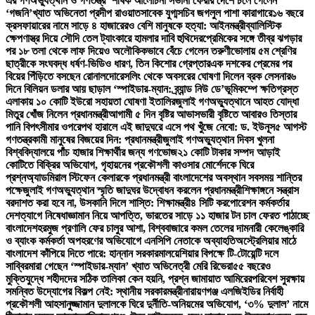
এর গণঅভ্যুত্থান ও গণতন্ত্র’ শীর্ষক আলোচনা সভা
না ফেরার দেশে চলে গেলেন
‘গজনি’খ্যাত অভিনেতা প্রদীপ রাওয়াত
সাবেক যুগ্মসচিব জগলুল পাশা কারাগারে
১৬ বছরে
ক্রসফায়ারের নামে সাড়ে ৪ হাজারেরও বেশি মানুষকে হত্যা: আইনমন্ত্রী
ব্যালিস্টিক
ক্ষেপণাস্ত্র দিয়ে সৌদি তেল ট্যাংকারে হামলার দাবি হুথিদের
প্রেমিকের সঙ্গে তীব্র ঝগড়ার
পর ১৮ তলা থেকে লাফ দিয়েও অলৌকিকভাবে বেঁচে গেলেন তরুণী
ভোলায় ৫ম শ্রেণির
ছাত্রীকে সংঘবদ্ধ ধর্ষণ-ভিডিও ধারণ, তিন কিশোর গ্রেপ্তার
এক দশকের প্রেমের পর
বিয়ের পিঁড়িতে বসছেন রোনালদো
রেসলিং থেকে অবসরের ঘোষণা দিলেন ব্রক লেসনার
৬
দিনে বিলিয়ন ডলার আয় ছাড়াল ‘স্পাইডার-ম্যান: ব্র্যান্ড নিউ ডে’
ভূমিকম্পে ক্ষতিগ্রস্ত
এলাকায় ১০ কোটি ইউরো সহায়তা ঘোষণা ইতালির
জুলাই গণঅভ্যুত্থানে আহত যোদ্ধা
মিতুর খোঁজ নিলেন প্রধানমন্ত্রী
আগামী ৫ দিন বৃষ্টির আভাস
ভারী বৃষ্টিতে আবারও তিস্তার
পানি বিপৎসীমার ওপরে
পথ হারালে এই জাদুঘরে এসে পথ খুঁজে নেবো: ড. ইউনূস
৫ আগস্ট
গণতন্ত্রকামী মানুষের বিজয়ের দিন: প্রধানমন্ত্রী
জুলাই গণঅভ্যুত্থান দিবস খুলনা
বিশ্ববিদ্যালয়ে পাঁচ হাজার শিক্ষার্থীর জন্য গণভোজ
২১ কোটি টাকার সম্পদ আড়াই
কোটিতে বিক্রির অভিযোগ, গৃহায়নের প্রকৌশলী কাওসার মোর্শেদকে ঘিরে
প্রশ্ন
অ্যাডমিরাল স্টিফেন কেলারকে প্রধানমন্ত্রী বাংলাদেশের অবস্থান সবসময় শান্তির
পক্ষে
জুলাই গণঅভ্যুত্থান স্মৃতি জাদুঘর উদ্বোধন করলেন প্রধানমন্ত্রী
শিক্ষাঙ্গনে সন্ত্রাস
বরদাশত করা হবে না, উসকানি দিলে শাস্তি: শিক্ষামন্ত্রী
৪ সিটি করপোরেশন কর্মকর্তার
দেশত্যাগে নিষেধাজ্ঞা
মান নিয়ে আপত্তি, ভারতের সাড়ে ১১ হাজার টন চাল ফেরত পাঠাচ্ছে
বাংলাদেশ
হরমুজ প্রণালি ফের চালুর আশা, বিশ্ববাজারে কমল তেলের দাম
নারী কেলেঙ্কারি
ও ব্যাংক কর্মকর্তা অপহরণের অভিযোগে এনসিপি নেতাকে অব্যাহতি
অস্ট্রেলিয়ার মাঠে
বাংলাদেশ কাঁপিয়ে দিতে পারে: হান্নান সরকার
মালয়েশিয়ার বিপক্ষে টি-টোয়েন্টি দলে
সাব্বির
মারা গেছেন ‘স্পাইডার-ম্যান’ খ্যাত অভিনেত্রী মেরি রিভেরা
৫৫ বছরেও
মুক্তিযুদ্ধে শহীদদের সঠিক তালিকা কেন হয়নি, প্রশ্ন জামায়াত আমিরের
পরিবেশ সুরক্ষায়
সমন্বিত উদ্যোগের বিকল্প নেই: স্থানীয় সরকারমন্ত্রী
নারায়ণগঞ্জ এলজিইডির নির্বাহী
প্রকৌশলী আহসানুজ্জামান দুলালকে ঘিরে দুর্নীতি-অনিয়মের অভিযোগ, ‘৩% দুলাল’ নামে