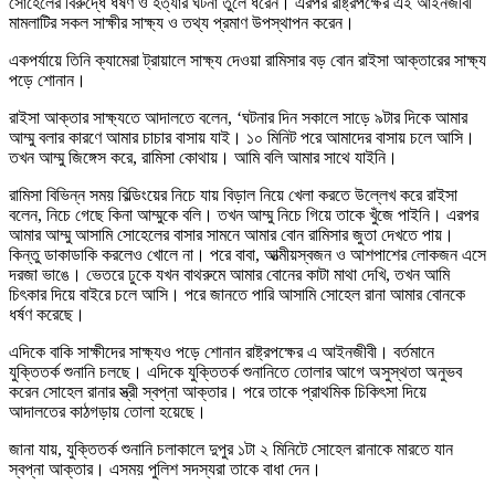
সোহেলের বিরুদ্ধে ধর্ষণ ও হত্যার ঘটনা তুলে ধরেন। এরপর রাষ্ট্রপক্ষের এই আইনজীবী
মামলাটির সকল সাক্ষীর সাক্ষ্য ও তথ্য প্রমাণ উপস্থাপন করেন।
একপর্যায়ে তিনি ক্যামেরা ট্রায়ালে সাক্ষ্য দেওয়া রামিসার বড় বোন রাইসা আক্তারের সাক্ষ্য
পড়ে শোনান।
রাইসা আক্তার সাক্ষ্যতে আদালতে বলেন, ‘ঘটনার দিন সকালে সাড়ে ৯টার দিকে আমার
আম্মু বলার কারণে আমার চাচার বাসায় যাই। ১০ মিনিট পরে আমাদের বাসায় চলে আসি।
তখন আম্মু জিঙ্গেস করে, রামিসা কোথায়। আমি বলি আমার সাথে যাইনি।
রামিসা বিভিন্ন সময় বিল্ডিংয়ের নিচে যায় বিড়াল নিয়ে খেলা করতে উল্লেখ করে রাইসা
বলেন, নিচে গেছে কিনা আম্মুকে বলি। তখন আম্মু নিচে গিয়ে তাকে খুঁজে পাইনি। এরপর
আমার আম্মু আসামি সোহেলের বাসার সামনে আমার বোন রামিসার জুতা দেখতে পায়।
কিন্তু ডাকাডাকি করলেও খোলে না। পরে বাবা, আত্মীয়স্বজন ও আশপাশের লোকজন এসে
দরজা ভাঙে। ভেতরে ঢুকে যখন বাথরুমে আমার বোনের কাটা মাথা দেখি, তখন আমি
চিৎকার দিয়ে বাইরে চলে আসি। পরে জানতে পারি আসামি সোহেল রানা আমার বোনকে
ধর্ষণ করেছে।
এদিকে বাকি সাক্ষীদের সাক্ষ্যও পড়ে শোনান রাষ্ট্রপক্ষের এ আইনজীবী। বর্তমানে
যুক্তিতর্ক শুনানি চলছে। এদিকে যুক্তিতর্ক শুনানিতে তোলার আগে অসুস্থতা অনুভব
করেন সোহেল রানার স্ত্রী স্বপ্না আক্তার। পরে তাকে প্রাথমিক চিকিৎসা দিয়ে
আদালতের কাঠগড়ায় তোলা হয়েছে।
জানা যায়, যুক্তিতর্ক শুনানি চলাকালে দুপুর ১টা ২ মিনিটে সোহেল রানাকে মারতে যান
স্বপ্না আক্তার। এসময় পুলিশ সদস্যরা তাকে বাধা দেন।