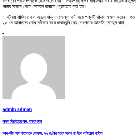
উদ্ধারের পর স্বপ্নাকে হেফাজতে নেয়। তথ্যপ্রযুক্তির সহায়তায় নারায়ণগঞ্জের ফতুল্লা
থানার সামনে থেকে সোহেল রানাকে গ্রেফতার করা হয়।
এ ঘটনায় রামিসার বাবা আব্দুল হান্নান মোল্লা বাদী হয়ে পল্লবী থানায় মামলা করেন। গত
২০ মে আদালতে দোষ স্বীকার করে জবানবন্দি দেয় গ্রেপ্তার আসামি সোহেল রানা।
admin admon
Post
বাড়ল বিদ্যুতের দাম, বাড়বে চাপ
navigation
আদ্-দ্বীন হাসপাতালকে শোকজ, ৭২ ঘণ্টার মধ্যে জবাব না দিলে লাইসেন্স বাতিল