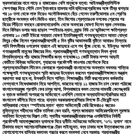
ক্রসফায়ারের নামে সাড়ে ৪ হাজারেরও বেশি মানুষকে হত্যা: আইনমন্ত্রী
ব্যালিস্টিক
ক্ষেপণাস্ত্র দিয়ে সৌদি তেল ট্যাংকারে হামলার দাবি হুথিদের
প্রেমিকের সঙ্গে তীব্র ঝগড়ার
পর ১৮ তলা থেকে লাফ দিয়েও অলৌকিকভাবে বেঁচে গেলেন তরুণী
ভোলায় ৫ম শ্রেণির
ছাত্রীকে সংঘবদ্ধ ধর্ষণ-ভিডিও ধারণ, তিন কিশোর গ্রেপ্তার
এক দশকের প্রেমের পর
বিয়ের পিঁড়িতে বসছেন রোনালদো
রেসলিং থেকে অবসরের ঘোষণা দিলেন ব্রক লেসনার
৬
দিনে বিলিয়ন ডলার আয় ছাড়াল ‘স্পাইডার-ম্যান: ব্র্যান্ড নিউ ডে’
ভূমিকম্পে ক্ষতিগ্রস্ত
এলাকায় ১০ কোটি ইউরো সহায়তা ঘোষণা ইতালির
জুলাই গণঅভ্যুত্থানে আহত যোদ্ধা
মিতুর খোঁজ নিলেন প্রধানমন্ত্রী
আগামী ৫ দিন বৃষ্টির আভাস
ভারী বৃষ্টিতে আবারও তিস্তার
পানি বিপৎসীমার ওপরে
পথ হারালে এই জাদুঘরে এসে পথ খুঁজে নেবো: ড. ইউনূস
৫ আগস্ট
গণতন্ত্রকামী মানুষের বিজয়ের দিন: প্রধানমন্ত্রী
জুলাই গণঅভ্যুত্থান দিবস খুলনা
বিশ্ববিদ্যালয়ে পাঁচ হাজার শিক্ষার্থীর জন্য গণভোজ
২১ কোটি টাকার সম্পদ আড়াই
কোটিতে বিক্রির অভিযোগ, গৃহায়নের প্রকৌশলী কাওসার মোর্শেদকে ঘিরে
প্রশ্ন
অ্যাডমিরাল স্টিফেন কেলারকে প্রধানমন্ত্রী বাংলাদেশের অবস্থান সবসময় শান্তির
পক্ষে
জুলাই গণঅভ্যুত্থান স্মৃতি জাদুঘর উদ্বোধন করলেন প্রধানমন্ত্রী
শিক্ষাঙ্গনে সন্ত্রাস
বরদাশত করা হবে না, উসকানি দিলে শাস্তি: শিক্ষামন্ত্রী
৪ সিটি করপোরেশন কর্মকর্তার
দেশত্যাগে নিষেধাজ্ঞা
মান নিয়ে আপত্তি, ভারতের সাড়ে ১১ হাজার টন চাল ফেরত পাঠাচ্ছে
বাংলাদেশ
হরমুজ প্রণালি ফের চালুর আশা, বিশ্ববাজারে কমল তেলের দাম
নারী কেলেঙ্কারি
ও ব্যাংক কর্মকর্তা অপহরণের অভিযোগে এনসিপি নেতাকে অব্যাহতি
অস্ট্রেলিয়ার মাঠে
বাংলাদেশ কাঁপিয়ে দিতে পারে: হান্নান সরকার
মালয়েশিয়ার বিপক্ষে টি-টোয়েন্টি দলে
সাব্বির
মারা গেছেন ‘স্পাইডার-ম্যান’ খ্যাত অভিনেত্রী মেরি রিভেরা
৫৫ বছরেও
মুক্তিযুদ্ধে শহীদদের সঠিক তালিকা কেন হয়নি, প্রশ্ন জামায়াত আমিরের
পরিবেশ সুরক্ষায়
সমন্বিত উদ্যোগের বিকল্প নেই: স্থানীয় সরকারমন্ত্রী
নারায়ণগঞ্জ এলজিইডির নির্বাহী
প্রকৌশলী আহসানুজ্জামান দুলালকে ঘিরে দুর্নীতি-অনিয়মের অভিযোগ, ‘৩% দুলাল’ নামে
ঠিকাদার মহলে আলোচনা
সিরাজগঞ্জে ট্রেন লাইনচ্যুত, বন্ধ ঢাকার সঙ্গে উত্তরাঞ্চলের রেল
যোগাযোগ
শেখ হাসিনার বক্তব্য প্রচার করলে ব্যবস্থা নেবে সরকার: প্রধানমন্ত্রীর