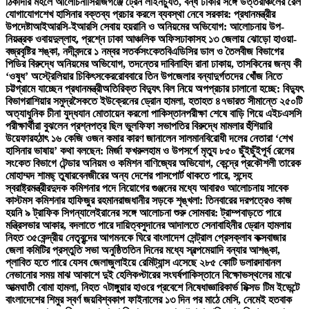
ঠিকাদার মহলে আলোচনা
সিরাজগঞ্জে ট্রেন লাইনচ্যুত, বন্ধ ঢাকার সঙ্গে উত্তরাঞ্চলের রেল
যোগাযোগ
শেখ হাসিনার বক্তব্য প্রচার করলে ব্যবস্থা নেবে সরকার: প্রধানমন্ত্রীর
উপদেষ্টা
আইআরসি-ইআরসি সেবায় হয়রানি ও অনিয়মের অভিযোগ: আলোচনায় উপ-
নিয়ন্ত্রক ওবায়দুল্লাহ, প্রশ্নে ঢাকা আঞ্চলিক অফিস
ঢাকাসহ ১৩ জেলায় ঝোড়ো হাওয়া-
বজ্রবৃষ্টির শঙ্কা, নদীবন্দরে ১ নম্বর সতর্কসংকেত
বিএডিসির ডাল ও তৈলবীজ বিভাগের
পিডির বিরুদ্ধে অনিয়মের অভিযোগ, তদন্তের দাবি
নাহিদ রানা ঢাকায়, তাসকিনের জন্য কী
‘ওষুধ’ অস্ট্রেলিয়ার চিকিৎসকের
রোববারে তিন উপজেলার বন্যাদুর্গতদের খোঁজ নিতে
চট্টগ্রামে যাচ্ছেন প্রধানমন্ত্রী
অতিরিক্ত বিদ্যুৎ বিল নিয়ে অপপ্রচার চালানো হচ্ছে: বিদ্যুৎ
বিভাগ
রাশিয়ার সমুদ্রসৈকতে ইউক্রেনের ড্রোন হামলা, হতাহত ৪৭
ভারত সীমান্তে ২৫০টি
অত্যাধুনিক চীনা যুদ্ধযান মোতায়েন করলো পাকিস্তান
পরীক্ষা শেষে বাড়ি গিয়ে এইচএসসি
পরীক্ষার্থীরা বুঝলেন প্রশ্নপত্র ছিল ভুল
ফিফা সভাপতির বিরুদ্ধে মামলার হুঁশিয়ারি
উয়েফার
হঠাৎ ১৬ কেজি ওজন কমার কারণ জানালেন সালমান
বিরোধী দলের নেতারা ‘শেখ
হাসিনার ভাষায়’ কথা বলছেন: মির্জা ফখরুল
হাম ও উপসর্গে মৃত্যু ৮৫০ ছুঁইছুঁই
পূর্ব রেলের
সংকেত বিভাগে টেন্ডার অনিয়ম ও কমিশন বাণিজ্যের অভিযোগ, কেন্দ্রে প্রকৌশলী তারেক
মোহাম্মদ শামছ্ তুষার
বেনজীরের অন্য দেশের পাসপোর্ট থাকতে পারে, সন্দেহ
স্বরাষ্ট্রমন্ত্রীর
দুদক কমিশনার পদে নিয়োগের গুঞ্জনের মধ্যে আবারও আলোচনায় সাবেক
কাস্টমস কমিশনার হাফিজুর রহমান
রাজধানীর সড়কে শৃঙ্খলা: তিনবারের দরপত্রেও কাজ
হয়নি ৯ ট্রাফিক সিগন্যালে
ইরানের সঙ্গে আলোচনা শুরু সোমবার: ট্রাম্প
বাড়তে পারে
মন্ত্রিসভার আকার, বদলাতে পারে দায়িত্ব
সুদানের আদালতে সেনাবাহিনীর ড্রোন হামলায়
নিহত ৩৫
কেন্দ্রীয় নেতৃবৃন্দের আগমনকে ঘিরে বাংলাদেশ সেন্ট্রাল প্রেসক্লাব কক্সবাজার
জেলা কমিটির প্রস্তুতি সভা অনুষ্ঠিত
তিন দিনের মধ্যে স্বল্পমেয়াদি বন্যার আশঙ্কা,
প্লাবিত হতে পারে যেসব জেলা
জুলাইয়ে রেমিট্যান্স এসেছে ২৮৫ কোটি ডলার
দাবানল
নেভানোর সময় মাঝ আকাশে দুই হেলিকপ্টারের সংঘর্ষ
পাকিস্তানে বিক্ষোভস্থলের মাঝে
আত্মঘাতী বোমা হামলা, নিহত ৭
টাঙ্গুয়ার হাওরে প্রবেশে নিষেধাজ্ঞা
রিকার্ভ মিক্সড টিম ইভেন্টে
বাংলাদেশের শিমুর স্বর্ণ জয়
বিশ্বকাপ ফাইনালের ১৩ দিন পর মাঠে মেসি, নেমেই হতবাক