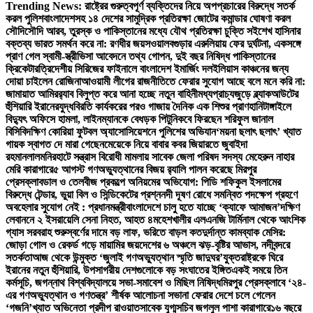
Trending News:
রাষ্ট্রের গুরুত্বপূর্ণ ব্যক্তিদের নিয়ে অপপ্রচারের বিরুদ্ধে সতর্ক
করল পুলিশ
বাংলাদেশসহ ১৪ দেশের সামুদ্রিক প্রতিরক্ষা জোটের কমান্ডার ঘোষণা করল
সৌদি
সৌদি আরব, তুরস্ক ও পাকিস্তানের মধ্যে যৌথ প্রতিরক্ষা চুক্তি সই
শেখ হাসিনার
বক্তব্য ভারত সমর্থন করে না: রণধীর জয়সওয়াল
বগুড়ার এরুলিয়ায় ফের দুর্ঘটনা, একসঙ্গে
প্রাণ গেল স্বামী-স্ত্রী
ভিসা আবেদনে তথ্য গোপন, দুই বছর নিষিদ্ধ পাকিস্তানের
ক্রিকেটার
ত্রিদেশীয় সিরিজের ফাইনালে বাংলাদেশ ইমার্জিং দল
ইলিয়াস কাঞ্চনের জন্য
দোয়া চাইলেন রোজিনা
আওয়ামী লীগের রাজনীতিতে ফেরার সুযোগ আছে বলে মনে করি না:
জামায়াত আমির
র‍্যাব বিলুপ্ত করে আনা হচ্ছে নতুন বাহিনী
মধ্যপ্রাচ্যজুড়ে ব্ল্যাকআউটের
হুঁশিয়ারি ইরানের
যুদ্ধবিরতি কার্যকরের পরও গাজায় দৈনিক এক শিশুর প্রাণহানি
টাঙ্গাইলে
বিদ্যুৎ অফিসে হামলা, লাইনম্যানকে বেধড়ক পিটুনি
কবে ফিরছেন শরিফুল জানাল
বিসিবি
দক্ষিণ কোরিয়া ফুটবল অ্যাসোসিয়েশনে পুলিশের অভিযান
‘ময়না ছলাৎ ছলাৎ’ খ্যাত
গায়ক স্বাগত দে মারা গেছেন
মেয়েকে নিয়ে বাবার কবর জিয়ারতে জুবাইদা
রহমান
লালমনিরহাটে সন্ত্রাস বিরোধী মামলায় সাবেক জেলা পরিষদ সদস্য মেহেরুন নাহার
মেরি কারাগারে
৫ আগস্ট গণঅভ্যুত্থানের বিজয় র‍্যালি পালন করেছে মিরপুর
প্রেসক্লাব
ডাল ও তেলবীজ প্রকল্পে অনিয়মের অভিযোগ: পিডি শফিকুল ইসলামের
বিরুদ্ধে টেন্ডার, ভুয়া বিল ও সিন্ডিকেটের প্রশ্ন
নদী দূষণ রোধে সমন্বিত পদক্ষেপ গ্রহণে
অবহেলার সুযোগ নেই : প্রধানমন্ত্রী
বাংলাদেশে চালু হতে যাচ্ছে ‘ক্যাফে আমাজন’
দক্ষিণ
লেবাননে ২ ইসরায়েলি সেনা নিহত, আহত ৪
মহেশখালীর এলএনজি টার্মিনাল থেকে আংশিক
গ্যাস সরবরাহ শুরু
স্বর্ণের দামে বড় লাফ, ভরিতে বাড়ল কত
দুর্দান্ত কামব্যাক মেসির:
জোড়া গোল ও রেকর্ড গড়ে মায়ামির জয়
দেশের ৬ অঞ্চলে ঝড়-বৃষ্টির আভাস, নদীবন্দরে
সতর্কতা
আজ থেকে উন্মুক্ত ‘জুলাই গণঅভ্যুত্থান স্মৃতি জাদুঘর’
যুক্তরাষ্ট্রকে ঘিরে
ইরানের নতুন হুঁশিয়ারি, উপসাগরীয় দেশগুলোকে বড় সংঘাতের ইঙ্গিত
একই সময়ে তিন
কর্মসূচি, জগন্নাথ বিশ্ববিদ্যালয়ে সভা-সমাবেশ ও মিছিল নিষিদ্ধ
মিরপুর প্রেসক্লাবে ‘২৪-
এর গণঅভ্যুত্থান ও গণতন্ত্র’ শীর্ষক আলোচনা সভা
না ফেরার দেশে চলে গেলেন
‘গজনি’খ্যাত অভিনেতা প্রদীপ রাওয়াত
সাবেক যুগ্মসচিব জগলুল পাশা কারাগারে
১৬ বছরে