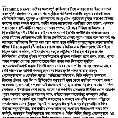
Skip
to
Trending News:
রাষ্ট্রের গুরুত্বপূর্ণ ব্যক্তিদের নিয়ে অপপ্রচারের বিরুদ্ধে সতর্ক
content
করল পুলিশ
বাংলাদেশসহ ১৪ দেশের সামুদ্রিক প্রতিরক্ষা জোটের কমান্ডার ঘোষণা করল
সৌদি
সৌদি আরব, তুরস্ক ও পাকিস্তানের মধ্যে যৌথ প্রতিরক্ষা চুক্তি সই
শেখ হাসিনার
বক্তব্য ভারত সমর্থন করে না: রণধীর জয়সওয়াল
বগুড়ার এরুলিয়ায় ফের দুর্ঘটনা, একসঙ্গে
প্রাণ গেল স্বামী-স্ত্রী
ভিসা আবেদনে তথ্য গোপন, দুই বছর নিষিদ্ধ পাকিস্তানের
ক্রিকেটার
ত্রিদেশীয় সিরিজের ফাইনালে বাংলাদেশ ইমার্জিং দল
ইলিয়াস কাঞ্চনের জন্য
দোয়া চাইলেন রোজিনা
আওয়ামী লীগের রাজনীতিতে ফেরার সুযোগ আছে বলে মনে করি না:
জামায়াত আমির
র‍্যাব বিলুপ্ত করে আনা হচ্ছে নতুন বাহিনী
মধ্যপ্রাচ্যজুড়ে ব্ল্যাকআউটের
হুঁশিয়ারি ইরানের
যুদ্ধবিরতি কার্যকরের পরও গাজায় দৈনিক এক শিশুর প্রাণহানি
টাঙ্গাইলে
বিদ্যুৎ অফিসে হামলা, লাইনম্যানকে বেধড়ক পিটুনি
কবে ফিরছেন শরিফুল জানাল
বিসিবি
দক্ষিণ কোরিয়া ফুটবল অ্যাসোসিয়েশনে পুলিশের অভিযান
‘ময়না ছলাৎ ছলাৎ’ খ্যাত
গায়ক স্বাগত দে মারা গেছেন
মেয়েকে নিয়ে বাবার কবর জিয়ারতে জুবাইদা
রহমান
লালমনিরহাটে সন্ত্রাস বিরোধী মামলায় সাবেক জেলা পরিষদ সদস্য মেহেরুন নাহার
মেরি কারাগারে
৫ আগস্ট গণঅভ্যুত্থানের বিজয় র‍্যালি পালন করেছে মিরপুর
প্রেসক্লাব
ডাল ও তেলবীজ প্রকল্পে অনিয়মের অভিযোগ: পিডি শফিকুল ইসলামের
বিরুদ্ধে টেন্ডার, ভুয়া বিল ও সিন্ডিকেটের প্রশ্ন
নদী দূষণ রোধে সমন্বিত পদক্ষেপ গ্রহণে
অবহেলার সুযোগ নেই : প্রধানমন্ত্রী
বাংলাদেশে চালু হতে যাচ্ছে ‘ক্যাফে আমাজন’
দক্ষিণ
লেবাননে ২ ইসরায়েলি সেনা নিহত, আহত ৪
মহেশখালীর এলএনজি টার্মিনাল থেকে আংশিক
গ্যাস সরবরাহ শুরু
স্বর্ণের দামে বড় লাফ, ভরিতে বাড়ল কত
দুর্দান্ত কামব্যাক মেসির:
জোড়া গোল ও রেকর্ড গড়ে মায়ামির জয়
দেশের ৬ অঞ্চলে ঝড়-বৃষ্টির আভাস, নদীবন্দরে
সতর্কতা
আজ থেকে উন্মুক্ত ‘জুলাই গণঅভ্যুত্থান স্মৃতি জাদুঘর’
যুক্তরাষ্ট্রকে ঘিরে
ইরানের নতুন হুঁশিয়ারি, উপসাগরীয় দেশগুলোকে বড় সংঘাতের ইঙ্গিত
একই সময়ে তিন
কর্মসূচি, জগন্নাথ বিশ্ববিদ্যালয়ে সভা-সমাবেশ ও মিছিল নিষিদ্ধ
মিরপুর প্রেসক্লাবে ‘২৪-