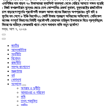
এলপিজির দাম বাড়ল ৭০ টাকা
আমরা ফ্যাসিস্ট ব্যবস্থা থেকে বেরিয়ে আসতে সক্ষম হয়েছি
: মির্জা ফখরুল
ইরান যুদ্ধের জেরে তেল কোম্পানির রেকর্ড মুনাফা, যুক্তরাষ্ট্রে রাজনৈতিক
চাপ বাড়ছে
গণপূর্তের প্রকৌশলী বদরুল আলম খানের বিরুদ্ধে অপপ্রচার
৩ ফুট বাই ৪
ফুটের যম সেলে ৮ ইঞ্চি টয়লেট
২২ কোটি টাকার প্রকল্পে অনিয়মের অভিযোগ: মেডিকেল
কলেজ গণপূর্ত বিভাগের নির্বাহী প্রকৌশলী মোহাম্মদ তরিকুল ইসলামকে ঘিরে প্রশ্ন
বিদ্যুৎ
বিতরণের দায়িত্ব বেসরকারি খাতে গেলে সমাধান নাকি নতুন দুর্ভোগ?
শুক্র. আগ ৭, ২০২৬
জাতীয়
আন্তর্জাতিক
অর্থনীতি
বিনোদন
রাজনীতি
সমগ্র বাংলাদেশ
মন্ত্রণালয়
ধর্ম
খেলাধুলা
অন্যান্য
অপরাধ ও দুর্নীতি
আবহাওয়া ও পরিবেশ
কৃষি
তথ্য প্রযুক্তি
পর্যটন