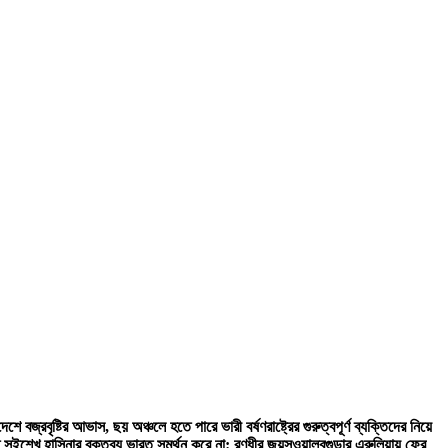
দেশে বজ্রবৃষ্টির আভাস, ছয় অঞ্চলে হতে পারে ভারী বর্ষণ
রাষ্ট্রের গুরুত্বপূর্ণ ব্যক্তিদের নিয়ে
ি সই
শেখ হাসিনার বক্তব্য ভারত সমর্থন করে না: রণধীর জয়সওয়াল
বগুড়ার এরুলিয়ায় ফের