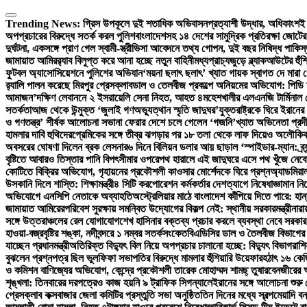
Skip
to
Trending News:
গ্রিস উপকূলে দুই শতাধিক অভিবাসনপ্রত্যাশী উদ্ধার, অধিকাংশই ব
content
অপপ্রচারের বিরুদ্ধে সতর্ক করল পুলিশ
বাংলাদেশসহ ১৪ দেশের সামুদ্রিক প্রতিরক্ষা জোটে
দুর্ঘটনা, একসঙ্গে প্রাণ গেল স্বামী-স্ত্রী
ভিসা আবেদনে তথ্য গোপন, দুই বছর নিষিদ্ধ পাকিস্
জামায়াত আমির
র‍্যাব বিলুপ্ত করে আনা হচ্ছে নতুন বাহিনী
মধ্যপ্রাচ্যজুড়ে ব্ল্যাকআউটের হুঁশ
ফুটবল অ্যাসোসিয়েশনে পুলিশের অভিযান
‘ময়না ছলাৎ ছলাৎ’ খ্যাত গায়ক স্বাগত দে মারা 
র‍্যালি পালন করেছে মিরপুর প্রেসক্লাব
ডাল ও তেলবীজ প্রকল্পে অনিয়মের অভিযোগ: পিডি শফিক
আমাজন’
দক্ষিণ লেবাননে ২ ইসরায়েলি সেনা নিহত, আহত ৪
মহেশখালীর এলএনজি টার্মিনাল 
সতর্কতা
আজ থেকে উন্মুক্ত ‘জুলাই গণঅভ্যুত্থান স্মৃতি জাদুঘর’
যুক্তরাষ্ট্রকে ঘিরে ইরান
ও গণতন্ত্র’ শীর্ষক আলোচনা সভা
না ফেরার দেশে চলে গেলেন ‘গজনি’খ্যাত অভিনেতা প্রদী
হামলার দাবি হুথিদের
প্রেমিকের সঙ্গে তীব্র ঝগড়ার পর ১৮ তলা থেকে লাফ দিয়েও অলৌকিক
অবসরের ঘোষণা দিলেন ব্রক লেসনার
৬ দিনে বিলিয়ন ডলার আয় ছাড়াল ‘স্পাইডার-ম্যান: ব্র্য
বৃষ্টিতে আবারও তিস্তার পানি বিপৎসীমার ওপরে
পথ হারালে এই জাদুঘরে এসে পথ খুঁজে নেব
কোটিতে বিক্রির অভিযোগ, গৃহায়নের প্রকৌশলী কাওসার মোর্শেদকে ঘিরে প্রশ্ন
অ্যাডমিরাল
উসকানি দিলে শাস্তি: শিক্ষামন্ত্রী
৪ সিটি করপোরেশন কর্মকর্তার দেশত্যাগে নিষেধাজ্ঞা
মান নি
অভিযোগে এনসিপি নেতাকে অব্যাহতি
অস্ট্রেলিয়ার মাঠে বাংলাদেশ কাঁপিয়ে দিতে পারে: হান
জামায়াত আমিরের
পরিবেশ সুরক্ষায় সমন্বিত উদ্যোগের বিকল্প নেই: স্থানীয় সরকারমন্ত্রী
নারা
সঙ্গে উত্তরাঞ্চলের রেল যোগাযোগ
শেখ হাসিনার বক্তব্য প্রচার করলে ব্যবস্থা নেবে সরকার: প
হাওয়া-বজ্রবৃষ্টির শঙ্কা, নদীবন্দরে ১ নম্বর সতর্কসংকেত
বিএডিসির ডাল ও তৈলবীজ বিভাগের 
যাচ্ছেন প্রধানমন্ত্রী
অতিরিক্ত বিদ্যুৎ বিল নিয়ে অপপ্রচার চালানো হচ্ছে: বিদ্যুৎ বিভাগ
রাশ
বুঝলেন প্রশ্নপত্র ছিল ভুল
ফিফা সভাপতির বিরুদ্ধে মামলার হুঁশিয়ারি উয়েফার
হঠাৎ ১৬ কে
ও কমিশন বাণিজ্যের অভিযোগ, কেন্দ্রে প্রকৌশলী তারেক মোহাম্মদ শামছ্ তুষার
বেনজীরের অন
শৃঙ্খলা: তিনবারের দরপত্রেও কাজ হয়নি ৯ ট্রাফিক সিগন্যালে
ইরানের সঙ্গে আলোচনা শুরু 
প্রেসক্লাব কক্সবাজার জেলা কমিটির প্রস্তুতি সভা অনুষ্ঠিত
তিন দিনের মধ্যে স্বল্পমেয়াদি 