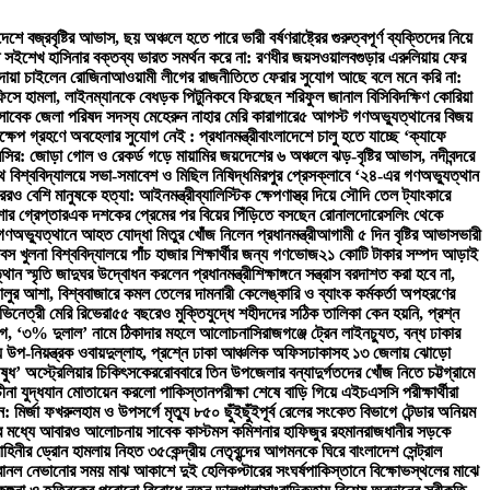
দেশে বজ্রবৃষ্টির আভাস, ছয় অঞ্চলে হতে পারে ভারী বর্ষণ
রাষ্ট্রের গুরুত্বপূর্ণ ব্যক্তিদের নিয়ে
ি সই
শেখ হাসিনার বক্তব্য ভারত সমর্থন করে না: রণধীর জয়সওয়াল
বগুড়ার এরুলিয়ায় ফের
দোয়া চাইলেন রোজিনা
আওয়ামী লীগের রাজনীতিতে ফেরার সুযোগ আছে বলে মনে করি না:
অফিসে হামলা, লাইনম্যানকে বেধড়ক পিটুনি
কবে ফিরছেন শরিফুল জানাল বিসিবি
দক্ষিণ কোরিয়া
় সাবেক জেলা পরিষদ সদস্য মেহেরুন নাহার মেরি কারাগারে
৫ আগস্ট গণঅভ্যুত্থানের বিজয়
্ষেপ গ্রহণে অবহেলার সুযোগ নেই : প্রধানমন্ত্রী
বাংলাদেশে চালু হতে যাচ্ছে ‘ক্যাফে
ক মেসির: জোড়া গোল ও রেকর্ড গড়ে মায়ামির জয়
দেশের ৬ অঞ্চলে ঝড়-বৃষ্টির আভাস, নদীবন্দরে
 বিশ্ববিদ্যালয়ে সভা-সমাবেশ ও মিছিল নিষিদ্ধ
মিরপুর প্রেসক্লাবে ‘২৪-এর গণঅভ্যুত্থান
েরও বেশি মানুষকে হত্যা: আইনমন্ত্রী
ব্যালিস্টিক ক্ষেপণাস্ত্র দিয়ে সৌদি তেল ট্যাংকারে
োর গ্রেপ্তার
এক দশকের প্রেমের পর বিয়ের পিঁড়িতে বসছেন রোনালদো
রেসলিং থেকে
ণঅভ্যুত্থানে আহত যোদ্ধা মিতুর খোঁজ নিলেন প্রধানমন্ত্রী
আগামী ৫ দিন বৃষ্টির আভাস
ভারী
স খুলনা বিশ্ববিদ্যালয়ে পাঁচ হাজার শিক্ষার্থীর জন্য গণভোজ
২১ কোটি টাকার সম্পদ আড়াই
থান স্মৃতি জাদুঘর উদ্বোধন করলেন প্রধানমন্ত্রী
শিক্ষাঙ্গনে সন্ত্রাস বরদাশত করা হবে না,
চালুর আশা, বিশ্ববাজারে কমল তেলের দাম
নারী কেলেঙ্কারি ও ব্যাংক কর্মকর্তা অপহরণের
ভিনেত্রী মেরি রিভেরা
৫৫ বছরেও মুক্তিযুদ্ধে শহীদদের সঠিক তালিকা কেন হয়নি, প্রশ্ন
ভিযোগ, ‘৩% দুলাল’ নামে ঠিকাদার মহলে আলোচনা
সিরাজগঞ্জে ট্রেন লাইনচ্যুত, বন্ধ ঢাকার
িয়ন্ত্রক ওবায়দুল্লাহ, প্রশ্নে ঢাকা আঞ্চলিক অফিস
ঢাকাসহ ১৩ জেলায় ঝোড়ো
ষুধ’ অস্ট্রেলিয়ার চিকিৎসকের
রোববারে তিন উপজেলার বন্যাদুর্গতদের খোঁজ নিতে চট্টগ্রামে
চীনা যুদ্ধযান মোতায়েন করলো পাকিস্তান
পরীক্ষা শেষে বাড়ি গিয়ে এইচএসসি পরীক্ষার্থীরা
: মির্জা ফখরুল
হাম ও উপসর্গে মৃত্যু ৮৫০ ছুঁইছুঁই
পূর্ব রেলের সংকেত বিভাগে টেন্ডার অনিয়ম
ের মধ্যে আবারও আলোচনায় সাবেক কাস্টমস কমিশনার হাফিজুর রহমান
রাজধানীর সড়কে
হিনীর ড্রোন হামলায় নিহত ৩৫
কেন্দ্রীয় নেতৃবৃন্দের আগমনকে ঘিরে বাংলাদেশ সেন্ট্রাল
বানল নেভানোর সময় মাঝ আকাশে দুই হেলিকপ্টারের সংঘর্ষ
পাকিস্তানে বিক্ষোভস্থলের মাঝে