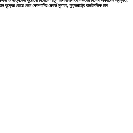
কঙ্গনা ও হৃত্বিকের পুরোনো বিরোধে নতুন ডালপালা
সাংবাদিকতায় বিশেষ অবদানের স্বীকৃতি,
ান যুদ্ধের জেরে তেল কোম্পানির রেকর্ড মুনাফা, যুক্তরাষ্ট্রে রাজনৈতিক চাপ