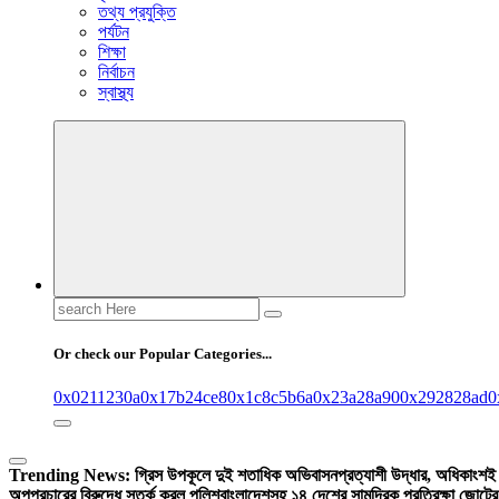
তথ্য প্রযুক্তি
পর্যটন
শিক্ষা
নির্বাচন
স্বাস্থ্য
Search
for:
Or check our Popular Categories...
0x0211230a
0x17b24ce8
0x1c8c5b6a
0x23a28a90
0x292828ad
0
Trending News:
গ্রিস উপকূলে দুই শতাধিক অভিবাসনপ্রত্যাশী উদ্ধার, অধিকাংশই ব
অপপ্রচারের বিরুদ্ধে সতর্ক করল পুলিশ
বাংলাদেশসহ ১৪ দেশের সামুদ্রিক প্রতিরক্ষা জোটে