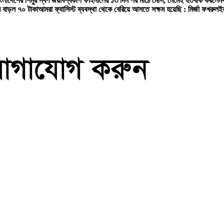
বাংলাদেশের শিমুর স্বর্ণ জয়
বিশ্বকাপ ফাইনালের ১৩ দিন পর মাঠে মেসি, নেমেই হতবাক করলেন
 বাড়ল ৭০ টাকা
আমরা ফ্যাসিস্ট ব্যবস্থা থেকে বেরিয়ে আসতে সক্ষম হয়েছি : মির্জা ফখরুল
ইর