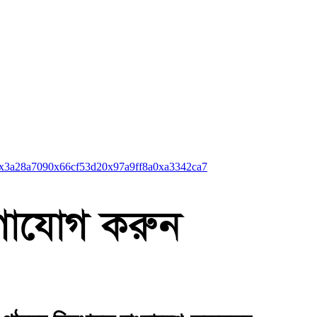
x3a28a709
0x66cf53d2
0x97a9ff8a
0xa3342ca7