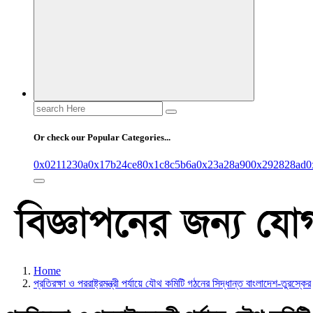
Search
for:
Or check our Popular Categories...
0x0211230a
0x17b24ce8
0x1c8c5b6a
0x23a28a90
0x292828ad
0
Home
প্রতিরক্ষা ও পররাষ্ট্রমন্ত্রী পর্যায়ে যৌথ কমিটি গঠনের সিদ্ধান্ত বাংলাদেশ-তুরস্কের