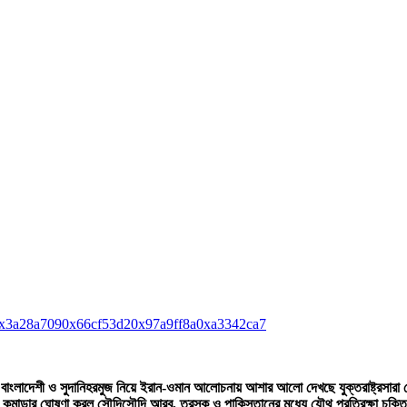
x3a28a709
0x66cf53d2
0x97a9ff8a
0xa3342ca7
াংলাদেশী ও সুদানি
হরমুজ নিয়ে ইরান-ওমান আলোচনায় আশার আলো দেখছে যুক্তরাষ্ট্র
সারা 
র কমান্ডার ঘোষণা করল সৌদি
সৌদি আরব, তুরস্ক ও পাকিস্তানের মধ্যে যৌথ প্রতিরক্ষা চুক্ত