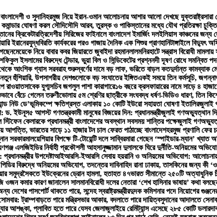
াংলাদেশী ও সুদানি
হরমুজ নিয়ে ইরান-ওমান আলোচনায় আশার আলো দেখছে যুক্তরাষ্ট্র
সারা 
র কমান্ডার ঘোষণা করল সৌদি
সৌদি আরব, তুরস্ক ও পাকিস্তানের মধ্যে যৌথ প্রতিরক্ষা চুক্ত
তানের ক্রিকেটার
ত্রিদেশীয় সিরিজের ফাইনালে বাংলাদেশ ইমার্জিং দল
ইলিয়াস কাঞ্চনের জন্য 
িয়ারি ইরানের
যুদ্ধবিরতি কার্যকরের পরও গাজায় দৈনিক এক শিশুর প্রাণহানি
টাঙ্গাইলে বিদ্যুৎ 
গেছেন
মেয়েকে নিয়ে বাবার কবর জিয়ারতে জুবাইদা রহমান
লালমনিরহাটে সন্ত্রাস বিরোধী মামলায
ুল ইসলামের বিরুদ্ধে টেন্ডার, ভুয়া বিল ও সিন্ডিকেটের প্রশ্ন
নদী দূষণ রোধে সমন্বিত পদক
থেকে আংশিক গ্যাস সরবরাহ শুরু
স্বর্ণের দামে বড় লাফ, ভরিতে বাড়ল কত
দুর্দান্ত কামব্যা
ের নতুন হুঁশিয়ারি, উপসাগরীয় দেশগুলোকে বড় সংঘাতের ইঙ্গিত
একই সময়ে তিন কর্মসূচি, জগন্নাথ
প রাওয়াত
সাবেক যুগ্মসচিব জগলুল পাশা কারাগারে
১৬ বছরে ক্রসফায়ারের নামে সাড়ে ৪ হাজার
ভাবে বেঁচে গেলেন তরুণী
ভোলায় ৫ম শ্রেণির ছাত্রীকে সংঘবদ্ধ ধর্ষণ-ভিডিও ধারণ, তিন কিশ
ান্ড নিউ ডে’
ভূমিকম্পে ক্ষতিগ্রস্ত এলাকায় ১০ কোটি ইউরো সহায়তা ঘোষণা ইতালির
জুলাই গ
ো: ড. ইউনূস
৫ আগস্ট গণতন্ত্রকামী মানুষের বিজয়ের দিন: প্রধানমন্ত্রী
জুলাই গণঅভ্যুত্থান দিব
 স্টিফেন কেলারকে প্রধানমন্ত্রী বাংলাদেশের অবস্থান সবসময় শান্তির পক্ষে
জুলাই গণঅভ্যুত্
য়ে আপত্তি, ভারতের সাড়ে ১১ হাজার টন চাল ফেরত পাঠাচ্ছে বাংলাদেশ
হরমুজ প্রণালি ফের 
্নান সরকার
মালয়েশিয়ার বিপক্ষে টি-টোয়েন্টি দলে সাব্বির
মারা গেছেন ‘স্পাইডার-ম্যান’ খ্যাত অ
য়ণগঞ্জ এলজিইডির নির্বাহী প্রকৌশলী আহসানুজ্জামান দুলালকে ঘিরে দুর্নীতি-অনিয়মের অ
্রধানমন্ত্রীর উপদেষ্টা
আইআরসি-ইআরসি সেবায় হয়রানি ও অনিয়মের অভিযোগ: আলোচনায় উপ-ন
পিডির বিরুদ্ধে অনিয়মের অভিযোগ, তদন্তের দাবি
নাহিদ রানা ঢাকায়, তাসকিনের জন্য কী ‘ও
িয়ার সমুদ্রসৈকতে ইউক্রেনের ড্রোন হামলা, হতাহত ৪৭
ভারত সীমান্তে ২৫০টি অত্যাধুনিক 
জি ওজন কমার কারণ জানালেন সালমান
বিরোধী দলের নেতারা ‘শেখ হাসিনার ভাষায়’ কথা বলছেন
্য দেশের পাসপোর্ট থাকতে পারে, সন্দেহ স্বরাষ্ট্রমন্ত্রীর
দুদক কমিশনার পদে নিয়োগের গুঞ্জন
সোমবার: ট্রাম্প
বাড়তে পারে মন্ত্রিসভার আকার, বদলাতে পারে দায়িত্ব
সুদানের আদালতে সেনাবা
বন্যার আশঙ্কা, প্লাবিত হতে পারে যেসব জেলা
জুলাইয়ে রেমিট্যান্স এসেছে ২৮৫ কোটি ডলার
দা