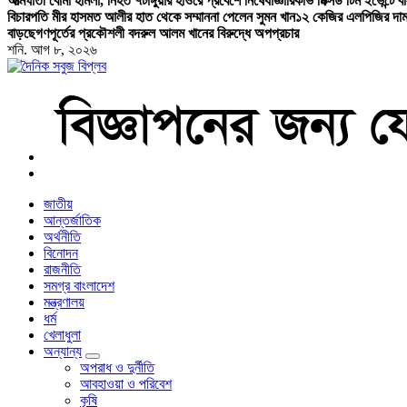
আত্মঘাতী বোমা হামলা, নিহত ৭
টাঙ্গুয়ার হাওরে প্রবেশে নিষেধাজ্ঞা
রিকার্ভ মিক্সড টিম ইভেন্টে 
বিচারপতি মীর হাসমত আলীর হাত থেকে সম্মাননা পেলেন সুমন খান
১২ কেজির এলপিজির দাম
বাড়ছে
গণপূর্তের প্রকৌশলী বদরুল আলম খানের বিরুদ্ধে অপপ্রচার
শনি. আগ ৮, ২০২৬
বাংলা নিউজ পেপার
জাতীয়
আন্তর্জাতিক
অর্থনীতি
বিনোদন
রাজনীতি
সমগ্র বাংলাদেশ
মন্ত্রণালয়
ধর্ম
খেলাধুলা
অন্যান্য
অপরাধ ও দুর্নীতি
আবহাওয়া ও পরিবেশ
কৃষি