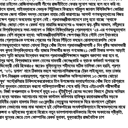
দোয়া চাইলেন রোজিনা
আওয়ামী লীগের রাজনীতিতে ফেরার সুযোগ আছে বলে মনে করি না:
অফিসে হামলা, লাইনম্যানকে বেধড়ক পিটুনি
কবে ফিরছেন শরিফুল জানাল বিসিবি
দক্ষিণ কোরিয়া
় সাবেক জেলা পরিষদ সদস্য মেহেরুন নাহার মেরি কারাগারে
৫ আগস্ট গণঅভ্যুত্থানের বিজয়
্ষেপ গ্রহণে অবহেলার সুযোগ নেই : প্রধানমন্ত্রী
বাংলাদেশে চালু হতে যাচ্ছে ‘ক্যাফে
ক মেসির: জোড়া গোল ও রেকর্ড গড়ে মায়ামির জয়
দেশের ৬ অঞ্চলে ঝড়-বৃষ্টির আভাস, নদীবন্দরে
 বিশ্ববিদ্যালয়ে সভা-সমাবেশ ও মিছিল নিষিদ্ধ
মিরপুর প্রেসক্লাবে ‘২৪-এর গণঅভ্যুত্থান
েরও বেশি মানুষকে হত্যা: আইনমন্ত্রী
ব্যালিস্টিক ক্ষেপণাস্ত্র দিয়ে সৌদি তেল ট্যাংকারে
োর গ্রেপ্তার
এক দশকের প্রেমের পর বিয়ের পিঁড়িতে বসছেন রোনালদো
রেসলিং থেকে
ণঅভ্যুত্থানে আহত যোদ্ধা মিতুর খোঁজ নিলেন প্রধানমন্ত্রী
আগামী ৫ দিন বৃষ্টির আভাস
ভারী
স খুলনা বিশ্ববিদ্যালয়ে পাঁচ হাজার শিক্ষার্থীর জন্য গণভোজ
২১ কোটি টাকার সম্পদ আড়াই
থান স্মৃতি জাদুঘর উদ্বোধন করলেন প্রধানমন্ত্রী
শিক্ষাঙ্গনে সন্ত্রাস বরদাশত করা হবে না,
চালুর আশা, বিশ্ববাজারে কমল তেলের দাম
নারী কেলেঙ্কারি ও ব্যাংক কর্মকর্তা অপহরণের
ভিনেত্রী মেরি রিভেরা
৫৫ বছরেও মুক্তিযুদ্ধে শহীদদের সঠিক তালিকা কেন হয়নি, প্রশ্ন
ভিযোগ, ‘৩% দুলাল’ নামে ঠিকাদার মহলে আলোচনা
সিরাজগঞ্জে ট্রেন লাইনচ্যুত, বন্ধ ঢাকার
িয়ন্ত্রক ওবায়দুল্লাহ, প্রশ্নে ঢাকা আঞ্চলিক অফিস
ঢাকাসহ ১৩ জেলায় ঝোড়ো
ষুধ’ অস্ট্রেলিয়ার চিকিৎসকের
রোববারে তিন উপজেলার বন্যাদুর্গতদের খোঁজ নিতে চট্টগ্রামে
চীনা যুদ্ধযান মোতায়েন করলো পাকিস্তান
পরীক্ষা শেষে বাড়ি গিয়ে এইচএসসি পরীক্ষার্থীরা
: মির্জা ফখরুল
হাম ও উপসর্গে মৃত্যু ৮৫০ ছুঁইছুঁই
পূর্ব রেলের সংকেত বিভাগে টেন্ডার অনিয়ম
ের মধ্যে আবারও আলোচনায় সাবেক কাস্টমস কমিশনার হাফিজুর রহমান
রাজধানীর সড়কে
হিনীর ড্রোন হামলায় নিহত ৩৫
কেন্দ্রীয় নেতৃবৃন্দের আগমনকে ঘিরে বাংলাদেশ সেন্ট্রাল
বানল নেভানোর সময় মাঝ আকাশে দুই হেলিকপ্টারের সংঘর্ষ
পাকিস্তানে বিক্ষোভস্থলের মাঝে
কঙ্গনা ও হৃত্বিকের পুরোনো বিরোধে নতুন ডালপালা
সাংবাদিকতায় বিশেষ অবদানের স্বীকৃতি,
ান যুদ্ধের জেরে তেল কোম্পানির রেকর্ড মুনাফা, যুক্তরাষ্ট্রে রাজনৈতিক চাপ