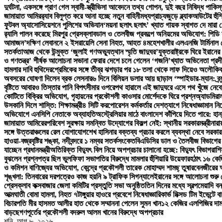
দুর্ঘটনা, একসঙ্গে প্রাণ গেল স্বামী-স্ত্রী
ভিসা আবেদনে তথ্য গোপন, দুই বছর নিষিদ্ধ পাকিস্
জামায়াত আমির
র‍্যাব বিলুপ্ত করে আনা হচ্ছে নতুন বাহিনী
মধ্যপ্রাচ্যজুড়ে ব্ল্যাকআউটের হুঁশ
ফুটবল অ্যাসোসিয়েশনে পুলিশের অভিযান
‘ময়না ছলাৎ ছলাৎ’ খ্যাত গায়ক স্বাগত দে মারা 
র‍্যালি পালন করেছে মিরপুর প্রেসক্লাব
ডাল ও তেলবীজ প্রকল্পে অনিয়মের অভিযোগ: পিডি শফিক
আমাজন’
দক্ষিণ লেবাননে ২ ইসরায়েলি সেনা নিহত, আহত ৪
মহেশখালীর এলএনজি টার্মিনাল 
সতর্কতা
আজ থেকে উন্মুক্ত ‘জুলাই গণঅভ্যুত্থান স্মৃতি জাদুঘর’
যুক্তরাষ্ট্রকে ঘিরে ইরান
ও গণতন্ত্র’ শীর্ষক আলোচনা সভা
না ফেরার দেশে চলে গেলেন ‘গজনি’খ্যাত অভিনেতা প্রদী
হামলার দাবি হুথিদের
প্রেমিকের সঙ্গে তীব্র ঝগড়ার পর ১৮ তলা থেকে লাফ দিয়েও অলৌকিক
অবসরের ঘোষণা দিলেন ব্রক লেসনার
৬ দিনে বিলিয়ন ডলার আয় ছাড়াল ‘স্পাইডার-ম্যান: ব্র্য
বৃষ্টিতে আবারও তিস্তার পানি বিপৎসীমার ওপরে
পথ হারালে এই জাদুঘরে এসে পথ খুঁজে নেব
কোটিতে বিক্রির অভিযোগ, গৃহায়নের প্রকৌশলী কাওসার মোর্শেদকে ঘিরে প্রশ্ন
অ্যাডমিরাল
উসকানি দিলে শাস্তি: শিক্ষামন্ত্রী
৪ সিটি করপোরেশন কর্মকর্তার দেশত্যাগে নিষেধাজ্ঞা
মান নি
অভিযোগে এনসিপি নেতাকে অব্যাহতি
অস্ট্রেলিয়ার মাঠে বাংলাদেশ কাঁপিয়ে দিতে পারে: হান
জামায়াত আমিরের
পরিবেশ সুরক্ষায় সমন্বিত উদ্যোগের বিকল্প নেই: স্থানীয় সরকারমন্ত্রী
নারা
সঙ্গে উত্তরাঞ্চলের রেল যোগাযোগ
শেখ হাসিনার বক্তব্য প্রচার করলে ব্যবস্থা নেবে সরকার: প
হাওয়া-বজ্রবৃষ্টির শঙ্কা, নদীবন্দরে ১ নম্বর সতর্কসংকেত
বিএডিসির ডাল ও তৈলবীজ বিভাগের 
যাচ্ছেন প্রধানমন্ত্রী
অতিরিক্ত বিদ্যুৎ বিল নিয়ে অপপ্রচার চালানো হচ্ছে: বিদ্যুৎ বিভাগ
রাশ
বুঝলেন প্রশ্নপত্র ছিল ভুল
ফিফা সভাপতির বিরুদ্ধে মামলার হুঁশিয়ারি উয়েফার
হঠাৎ ১৬ কে
ও কমিশন বাণিজ্যের অভিযোগ, কেন্দ্রে প্রকৌশলী তারেক মোহাম্মদ শামছ্ তুষার
বেনজীরের অন
শৃঙ্খলা: তিনবারের দরপত্রেও কাজ হয়নি ৯ ট্রাফিক সিগন্যালে
ইরানের সঙ্গে আলোচনা শুরু 
প্রেসক্লাব কক্সবাজার জেলা কমিটির প্রস্তুতি সভা অনুষ্ঠিত
তিন দিনের মধ্যে স্বল্পমেয়াদি 
আত্মঘাতী বোমা হামলা, নিহত ৭
টাঙ্গুয়ার হাওরে প্রবেশে নিষেধাজ্ঞা
রিকার্ভ মিক্সড টিম ইভেন্টে 
বিচারপতি মীর হাসমত আলীর হাত থেকে সম্মাননা পেলেন সুমন খান
১২ কেজির এলপিজির দাম
বাড়ছে
গণপূর্তের প্রকৌশলী বদরুল আলম খানের বিরুদ্ধে অপপ্রচার
শনি. আগ ৮, ২০২৬