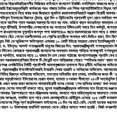
তানের ক্রিকেটার
ত্রিদেশীয় সিরিজের ফাইনালে বাংলাদেশ ইমার্জিং দল
ইলিয়াস কাঞ্চনের জন্য 
িয়ারি ইরানের
যুদ্ধবিরতি কার্যকরের পরও গাজায় দৈনিক এক শিশুর প্রাণহানি
টাঙ্গাইলে বিদ্যুৎ 
গেছেন
মেয়েকে নিয়ে বাবার কবর জিয়ারতে জুবাইদা রহমান
লালমনিরহাটে সন্ত্রাস বিরোধী মামলায
ুল ইসলামের বিরুদ্ধে টেন্ডার, ভুয়া বিল ও সিন্ডিকেটের প্রশ্ন
নদী দূষণ রোধে সমন্বিত পদক
থেকে আংশিক গ্যাস সরবরাহ শুরু
স্বর্ণের দামে বড় লাফ, ভরিতে বাড়ল কত
দুর্দান্ত কামব্যা
ের নতুন হুঁশিয়ারি, উপসাগরীয় দেশগুলোকে বড় সংঘাতের ইঙ্গিত
একই সময়ে তিন কর্মসূচি, জগন্নাথ
প রাওয়াত
সাবেক যুগ্মসচিব জগলুল পাশা কারাগারে
১৬ বছরে ক্রসফায়ারের নামে সাড়ে ৪ হাজার
ভাবে বেঁচে গেলেন তরুণী
ভোলায় ৫ম শ্রেণির ছাত্রীকে সংঘবদ্ধ ধর্ষণ-ভিডিও ধারণ, তিন কিশ
ান্ড নিউ ডে’
ভূমিকম্পে ক্ষতিগ্রস্ত এলাকায় ১০ কোটি ইউরো সহায়তা ঘোষণা ইতালির
জুলাই গ
ো: ড. ইউনূস
৫ আগস্ট গণতন্ত্রকামী মানুষের বিজয়ের দিন: প্রধানমন্ত্রী
জুলাই গণঅভ্যুত্থান দিব
 স্টিফেন কেলারকে প্রধানমন্ত্রী বাংলাদেশের অবস্থান সবসময় শান্তির পক্ষে
জুলাই গণঅভ্যুত্
য়ে আপত্তি, ভারতের সাড়ে ১১ হাজার টন চাল ফেরত পাঠাচ্ছে বাংলাদেশ
হরমুজ প্রণালি ফের 
্নান সরকার
মালয়েশিয়ার বিপক্ষে টি-টোয়েন্টি দলে সাব্বির
মারা গেছেন ‘স্পাইডার-ম্যান’ খ্যাত অ
য়ণগঞ্জ এলজিইডির নির্বাহী প্রকৌশলী আহসানুজ্জামান দুলালকে ঘিরে দুর্নীতি-অনিয়মের অ
্রধানমন্ত্রীর উপদেষ্টা
আইআরসি-ইআরসি সেবায় হয়রানি ও অনিয়মের অভিযোগ: আলোচনায় উপ-ন
পিডির বিরুদ্ধে অনিয়মের অভিযোগ, তদন্তের দাবি
নাহিদ রানা ঢাকায়, তাসকিনের জন্য কী ‘ও
িয়ার সমুদ্রসৈকতে ইউক্রেনের ড্রোন হামলা, হতাহত ৪৭
ভারত সীমান্তে ২৫০টি অত্যাধুনিক 
জি ওজন কমার কারণ জানালেন সালমান
বিরোধী দলের নেতারা ‘শেখ হাসিনার ভাষায়’ কথা বলছেন
্য দেশের পাসপোর্ট থাকতে পারে, সন্দেহ স্বরাষ্ট্রমন্ত্রীর
দুদক কমিশনার পদে নিয়োগের গুঞ্জন
সোমবার: ট্রাম্প
বাড়তে পারে মন্ত্রিসভার আকার, বদলাতে পারে দায়িত্ব
সুদানের আদালতে সেনাবা
বন্যার আশঙ্কা, প্লাবিত হতে পারে যেসব জেলা
জুলাইয়ে রেমিট্যান্স এসেছে ২৮৫ কোটি ডলার
দা
বাংলাদেশের শিমুর স্বর্ণ জয়
বিশ্বকাপ ফাইনালের ১৩ দিন পর মাঠে মেসি, নেমেই হতবাক করলেন
 বাড়ল ৭০ টাকা
আমরা ফ্যাসিস্ট ব্যবস্থা থেকে বেরিয়ে আসতে সক্ষম হয়েছি : মির্জা ফখরুল
ইর