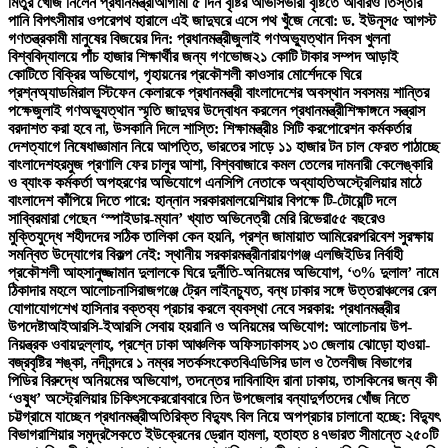
মিতুর খোঁজ নিলেন প্রধানমন্ত্রী
আগামী ৫ দিন বৃষ্টির আভাস
ভারী বৃষ্টিতে আবারও তিস্তার
পানি বিপৎসীমার ওপরে
পথ হারালে এই জাদুঘরে এসে পথ খুঁজে নেবো: ড. ইউনূস
৫ আগস্ট
গণতন্ত্রকামী মানুষের বিজয়ের দিন: প্রধানমন্ত্রী
জুলাই গণঅভ্যুত্থান দিবস খুলনা
বিশ্ববিদ্যালয়ে পাঁচ হাজার শিক্ষার্থীর জন্য গণভোজ
২১ কোটি টাকার সম্পদ আড়াই
কোটিতে বিক্রির অভিযোগ, গৃহায়নের প্রকৌশলী কাওসার মোর্শেদকে ঘিরে
প্রশ্ন
অ্যাডমিরাল স্টিফেন কেলারকে প্রধানমন্ত্রী বাংলাদেশের অবস্থান সবসময় শান্তির
পক্ষে
জুলাই গণঅভ্যুত্থান স্মৃতি জাদুঘর উদ্বোধন করলেন প্রধানমন্ত্রী
শিক্ষাঙ্গনে সন্ত্রাস
বরদাশত করা হবে না, উসকানি দিলে শাস্তি: শিক্ষামন্ত্রী
৪ সিটি করপোরেশন কর্মকর্তার
দেশত্যাগে নিষেধাজ্ঞা
মান নিয়ে আপত্তি, ভারতের সাড়ে ১১ হাজার টন চাল ফেরত পাঠাচ্ছে
বাংলাদেশ
হরমুজ প্রণালি ফের চালুর আশা, বিশ্ববাজারে কমল তেলের দাম
নারী কেলেঙ্কারি
ও ব্যাংক কর্মকর্তা অপহরণের অভিযোগে এনসিপি নেতাকে অব্যাহতি
অস্ট্রেলিয়ার মাঠে
বাংলাদেশ কাঁপিয়ে দিতে পারে: হান্নান সরকার
মালয়েশিয়ার বিপক্ষে টি-টোয়েন্টি দলে
সাব্বির
মারা গেছেন ‘স্পাইডার-ম্যান’ খ্যাত অভিনেত্রী মেরি রিভেরা
৫৫ বছরেও
মুক্তিযুদ্ধে শহীদদের সঠিক তালিকা কেন হয়নি, প্রশ্ন জামায়াত আমিরের
পরিবেশ সুরক্ষায়
সমন্বিত উদ্যোগের বিকল্প নেই: স্থানীয় সরকারমন্ত্রী
নারায়ণগঞ্জ এলজিইডির নির্বাহী
প্রকৌশলী আহসানুজ্জামান দুলালকে ঘিরে দুর্নীতি-অনিয়মের অভিযোগ, ‘৩% দুলাল’ নামে
ঠিকাদার মহলে আলোচনা
সিরাজগঞ্জে ট্রেন লাইনচ্যুত, বন্ধ ঢাকার সঙ্গে উত্তরাঞ্চলের রেল
যোগাযোগ
শেখ হাসিনার বক্তব্য প্রচার করলে ব্যবস্থা নেবে সরকার: প্রধানমন্ত্রীর
উপদেষ্টা
আইআরসি-ইআরসি সেবায় হয়রানি ও অনিয়মের অভিযোগ: আলোচনায় উপ-
নিয়ন্ত্রক ওবায়দুল্লাহ, প্রশ্নে ঢাকা আঞ্চলিক অফিস
ঢাকাসহ ১৩ জেলায় ঝোড়ো হাওয়া-
বজ্রবৃষ্টির শঙ্কা, নদীবন্দরে ১ নম্বর সতর্কসংকেত
বিএডিসির ডাল ও তৈলবীজ বিভাগের
পিডির বিরুদ্ধে অনিয়মের অভিযোগ, তদন্তের দাবি
নাহিদ রানা ঢাকায়, তাসকিনের জন্য কী
‘ওষুধ’ অস্ট্রেলিয়ার চিকিৎসকের
রোববারে তিন উপজেলার বন্যাদুর্গতদের খোঁজ নিতে
চট্টগ্রামে যাচ্ছেন প্রধানমন্ত্রী
অতিরিক্ত বিদ্যুৎ বিল নিয়ে অপপ্রচার চালানো হচ্ছে: বিদ্যুৎ
বিভাগ
রাশিয়ার সমুদ্রসৈকতে ইউক্রেনের ড্রোন হামলা, হতাহত ৪৭
ভারত সীমান্তে ২৫০টি