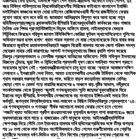
এরুলিয়ায় ফের দুর্ঘটনা, একসঙ্গে প্রাণ গেল স্বামী-স্ত্রী
ভিসা আবেদনে তথ্য গোপন, দুই
বছর নিষিদ্ধ পাকিস্তানের ক্রিকেটার
ত্রিদেশীয় সিরিজের ফাইনালে বাংলাদেশ ইমার্জিং
দল
ইলিয়াস কাঞ্চনের জন্য দোয়া চাইলেন রোজিনা
আওয়ামী লীগের রাজনীতিতে ফেরার
সুযোগ আছে বলে মনে করি না: জামায়াত আমির
র‍্যাব বিলুপ্ত করে আনা হচ্ছে নতুন
বাহিনী
মধ্যপ্রাচ্যজুড়ে ব্ল্যাকআউটের হুঁশিয়ারি ইরানের
যুদ্ধবিরতি কার্যকরের পরও গাজায়
দৈনিক এক শিশুর প্রাণহানি
টাঙ্গাইলে বিদ্যুৎ অফিসে হামলা, লাইনম্যানকে বেধড়ক
পিটুনি
কবে ফিরছেন শরিফুল জানাল বিসিবি
দক্ষিণ কোরিয়া ফুটবল অ্যাসোসিয়েশনে পুলিশের
অভিযান
‘ময়না ছলাৎ ছলাৎ’ খ্যাত গায়ক স্বাগত দে মারা গেছেন
মেয়েকে নিয়ে বাবার কবর
জিয়ারতে জুবাইদা রহমান
লালমনিরহাটে সন্ত্রাস বিরোধী মামলায় সাবেক জেলা পরিষদ সদস্য
মেহেরুন নাহার মেরি কারাগারে
৫ আগস্ট গণঅভ্যুত্থানের বিজয় র‍্যালি পালন করেছে
মিরপুর প্রেসক্লাব
ডাল ও তেলবীজ প্রকল্পে অনিয়মের অভিযোগ: পিডি শফিকুল ইসলামের
বিরুদ্ধে টেন্ডার, ভুয়া বিল ও সিন্ডিকেটের প্রশ্ন
নদী দূষণ রোধে সমন্বিত পদক্ষেপ গ্রহণে
অবহেলার সুযোগ নেই : প্রধানমন্ত্রী
বাংলাদেশে চালু হতে যাচ্ছে ‘ক্যাফে আমাজন’
দক্ষিণ
লেবাননে ২ ইসরায়েলি সেনা নিহত, আহত ৪
মহেশখালীর এলএনজি টার্মিনাল থেকে আংশিক
গ্যাস সরবরাহ শুরু
স্বর্ণের দামে বড় লাফ, ভরিতে বাড়ল কত
দুর্দান্ত কামব্যাক মেসির:
জোড়া গোল ও রেকর্ড গড়ে মায়ামির জয়
দেশের ৬ অঞ্চলে ঝড়-বৃষ্টির আভাস, নদীবন্দরে
সতর্কতা
আজ থেকে উন্মুক্ত ‘জুলাই গণঅভ্যুত্থান স্মৃতি জাদুঘর’
যুক্তরাষ্ট্রকে ঘিরে
ইরানের নতুন হুঁশিয়ারি, উপসাগরীয় দেশগুলোকে বড় সংঘাতের ইঙ্গিত
একই সময়ে তিন
কর্মসূচি, জগন্নাথ বিশ্ববিদ্যালয়ে সভা-সমাবেশ ও মিছিল নিষিদ্ধ
মিরপুর প্রেসক্লাবে ‘২৪-
এর গণঅভ্যুত্থান ও গণতন্ত্র’ শীর্ষক আলোচনা সভা
না ফেরার দেশে চলে গেলেন
‘গজনি’খ্যাত অভিনেতা প্রদীপ রাওয়াত
সাবেক যুগ্মসচিব জগলুল পাশা কারাগারে
১৬ বছরে
ক্রসফায়ারের নামে সাড়ে ৪ হাজারেরও বেশি মানুষকে হত্যা: আইনমন্ত্রী
ব্যালিস্টিক
ক্ষেপণাস্ত্র দিয়ে সৌদি তেল ট্যাংকারে হামলার দাবি হুথিদের
প্রেমিকের সঙ্গে তীব্র ঝগড়ার
পর ১৮ তলা থেকে লাফ দিয়েও অলৌকিকভাবে বেঁচে গেলেন তরুণী
ভোলায় ৫ম শ্রেণির
ছাত্রীকে সংঘবদ্ধ ধর্ষণ-ভিডিও ধারণ, তিন কিশোর গ্রেপ্তার
এক দশকের প্রেমের পর