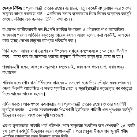
ডেস্ক নিউজ :
প্রধানমন্ত্রী তারেক রহমান বলেছেন, নতুন বাজেট বাস্তবায়ন করে দেশের
মানুষের ভাগ্য বদলাতে চাই। একদিনের সফরে কক্সবাজারে গিয়ে দিনের অন্যান্য কর্মসূচি
শেষে চকরিয়ায় এক জনসভা তিনি এ কথা বলেন।
বাংলাদেশ জাতীয়তাবাদী দল-বিএনপি চকরিয়া উপজেলা ও পৌরসভা শাখা আয়োজিত
জনসভায় প্রধান অতিথির বক্তব্যে তারেক রহমান আরও বলেন, কথা একটাই, আমাদের
কাজ হচ্ছে দেশের মানুষের ভাগ্যের পরিবর্তন করা।
তিনি বলেন, আমরা সারা দেশের সব উপজেলা স্বাস্থ্য কমপ্লেক্সকে ১০০ বেডে উন্নীত
করব। যাতে করে বাংলাদেশের গ্রামের মানুষকে চিকিৎসার জন্য দূরে যেতে না হয়।
প্রধানমন্ত্রী বলেন, আজকে নতুনভাবে বলতে চাই, করব কাজ গড়ব দেশ, সবার জন্য
বাংলাদেশ।
শনিবার রাতে পৌর বাস টার্মিনালের সামনের এ সমাবেশ মঞ্চে গিয়ে পৌঁছান সরকারপ্রধান।
জেলা বিএনপি আয়োজিত এ সভায় স্থানীয় নেতা ও স্বরাষ্ট্রমন্ত্রীর বক্তব্যের পর বক্তৃতা
দিতে আসেন তারেক রহমান।
এদিন সকালে আকাশপথে কক্সবাজারে যান প্রধানমন্ত্রী তারেক রহমান ও তার সহধর্মিণী
জুবাইদা রহমান। এরপর সরকারপ্রধান পিএমখালী ইউনিয়নে পাতিলী খাল পুনঃখনন কর্মসূচি
উদ্বোধন করেন, অংশ নেন সুধী সমাবেশে।
এরপর ডুলাহাজারা সাফারি পার্ক পরিদর্শন শেষে মালুমঘাট সংরক্ষিত বনে দেশব্যাপী ২৫ কোটি
বৃক্ষ রোপণ কর্মসূচি উদ্বোধন করেন প্রধানমন্ত্রী। পরে পেকুয়া উপজেলায় জুলাই শহীদ
ওয়াসিম আকরামের কবর জিয়ারত করেন তিনি।