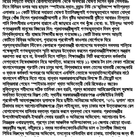
বিয়ের পিঁড়িতে বসছেন রোনালদো
রেসলিং থেকে অবসরের ঘোষণা দিলেন ব্রক লেসনার
৬
দিনে বিলিয়ন ডলার আয় ছাড়াল ‘স্পাইডার-ম্যান: ব্র্যান্ড নিউ ডে’
ভূমিকম্পে ক্ষতিগ্রস্ত
এলাকায় ১০ কোটি ইউরো সহায়তা ঘোষণা ইতালির
জুলাই গণঅভ্যুত্থানে আহত যোদ্ধা
মিতুর খোঁজ নিলেন প্রধানমন্ত্রী
আগামী ৫ দিন বৃষ্টির আভাস
ভারী বৃষ্টিতে আবারও তিস্তার
পানি বিপৎসীমার ওপরে
পথ হারালে এই জাদুঘরে এসে পথ খুঁজে নেবো: ড. ইউনূস
৫ আগস্ট
গণতন্ত্রকামী মানুষের বিজয়ের দিন: প্রধানমন্ত্রী
জুলাই গণঅভ্যুত্থান দিবস খুলনা
বিশ্ববিদ্যালয়ে পাঁচ হাজার শিক্ষার্থীর জন্য গণভোজ
২১ কোটি টাকার সম্পদ আড়াই
কোটিতে বিক্রির অভিযোগ, গৃহায়নের প্রকৌশলী কাওসার মোর্শেদকে ঘিরে
প্রশ্ন
অ্যাডমিরাল স্টিফেন কেলারকে প্রধানমন্ত্রী বাংলাদেশের অবস্থান সবসময় শান্তির
পক্ষে
জুলাই গণঅভ্যুত্থান স্মৃতি জাদুঘর উদ্বোধন করলেন প্রধানমন্ত্রী
শিক্ষাঙ্গনে সন্ত্রাস
বরদাশত করা হবে না, উসকানি দিলে শাস্তি: শিক্ষামন্ত্রী
৪ সিটি করপোরেশন কর্মকর্তার
দেশত্যাগে নিষেধাজ্ঞা
মান নিয়ে আপত্তি, ভারতের সাড়ে ১১ হাজার টন চাল ফেরত পাঠাচ্ছে
বাংলাদেশ
হরমুজ প্রণালি ফের চালুর আশা, বিশ্ববাজারে কমল তেলের দাম
নারী কেলেঙ্কারি
ও ব্যাংক কর্মকর্তা অপহরণের অভিযোগে এনসিপি নেতাকে অব্যাহতি
অস্ট্রেলিয়ার মাঠে
বাংলাদেশ কাঁপিয়ে দিতে পারে: হান্নান সরকার
মালয়েশিয়ার বিপক্ষে টি-টোয়েন্টি দলে
সাব্বির
মারা গেছেন ‘স্পাইডার-ম্যান’ খ্যাত অভিনেত্রী মেরি রিভেরা
৫৫ বছরেও
মুক্তিযুদ্ধে শহীদদের সঠিক তালিকা কেন হয়নি, প্রশ্ন জামায়াত আমিরের
পরিবেশ সুরক্ষায়
সমন্বিত উদ্যোগের বিকল্প নেই: স্থানীয় সরকারমন্ত্রী
নারায়ণগঞ্জ এলজিইডির নির্বাহী
প্রকৌশলী আহসানুজ্জামান দুলালকে ঘিরে দুর্নীতি-অনিয়মের অভিযোগ, ‘৩% দুলাল’ নামে
ঠিকাদার মহলে আলোচনা
সিরাজগঞ্জে ট্রেন লাইনচ্যুত, বন্ধ ঢাকার সঙ্গে উত্তরাঞ্চলের রেল
যোগাযোগ
শেখ হাসিনার বক্তব্য প্রচার করলে ব্যবস্থা নেবে সরকার: প্রধানমন্ত্রীর
উপদেষ্টা
আইআরসি-ইআরসি সেবায় হয়রানি ও অনিয়মের অভিযোগ: আলোচনায় উপ-
নিয়ন্ত্রক ওবায়দুল্লাহ, প্রশ্নে ঢাকা আঞ্চলিক অফিস
ঢাকাসহ ১৩ জেলায় ঝোড়ো হাওয়া-
বজ্রবৃষ্টির শঙ্কা, নদীবন্দরে ১ নম্বর সতর্কসংকেত
বিএডিসির ডাল ও তৈলবীজ বিভাগের
পিডির বিরুদ্ধে অনিয়মের অভিযোগ, তদন্তের দাবি
নাহিদ রানা ঢাকায়, তাসকিনের জন্য কী