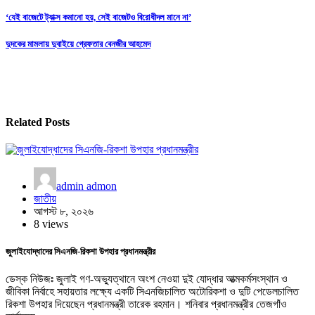
Post
‘যেই বাজেটে ট্যাক্স কমানো হয়, সেই বাজেটও বিরোধীদল মানে না’
navigation
দুদকের মামলায় দুবাইয়ে গ্রেফতার বেনজীর আহমেদ
Related Posts
admin admon
জাতীয়
আগস্ট ৮, ২০২৬
8 views
জুলাইযোদ্ধাদের সিএনজি-রিকশা উপহার প্রধানমন্ত্রীর
ডেস্ক নিউজঃ জুলাই গণ-অভ্যুত্থানে অংশ নেওয়া দুই যোদ্ধার আত্মকর্মসংস্থান ও
জীবিকা নির্বাহে সহায়তার লক্ষ্যে একটি সিএনজিচালিত অটোরিকশা ও দুটি পেডেলচালিত
রিকশা উপহার দিয়েছেন প্রধানমন্ত্রী তারেক রহমান। শনিবার প্রধানমন্ত্রীর তেজগাঁও