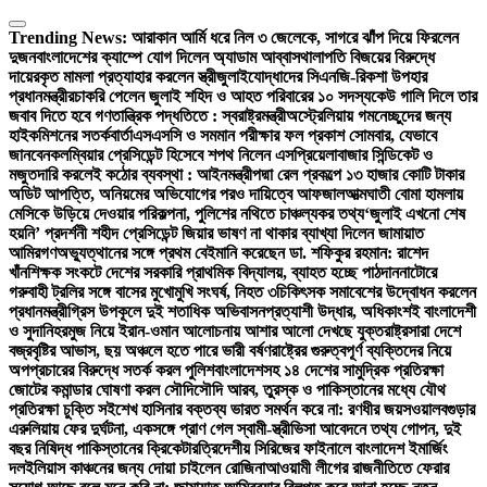
Skip
to
Trending News:
আরাকান আর্মি ধরে নিল ৩ জেলেকে, সাগরে ঝাঁপ দিয়ে ফিরলেন
content
দুজন
বাংলাদেশের ক্যাম্পে যোগ দিলেন অ্যাডাম আব্বাস
থালাপতি বিজয়ের বিরুদ্ধে
দায়েরকৃত মামলা প্রত্যাহার করলেন স্ত্রী
জুলাইযোদ্ধাদের সিএনজি-রিকশা উপহার
প্রধানমন্ত্রীর
চাকরি পেলেন জুলাই শহিদ ও আহত পরিবারের ১০ সদস্য
কেউ গালি দিলে তার
জবাব দিতে হবে গণতান্ত্রিক পদ্ধতিতে : স্বরাষ্ট্রমন্ত্রী
অস্ট্রেলিয়ায় গমনেচ্ছুদের জন্য
হাইকমিশনের সতর্কবার্তা
এসএসসি ও সমমান পরীক্ষার ফল প্রকাশ সোমবার, যেভাবে
জানবেন
কলম্বিয়ার প্রেসিডেন্ট হিসেবে শপথ নিলেন এসপ্রিয়েলা
বাজার সিন্ডিকেট ও
মজুতদারি করলেই কঠোর ব্যবস্থা : আইনমন্ত্রী
পদ্মা রেল প্রকল্পে ১৩ হাজার কোটি টাকার
অডিট আপত্তি, অনিয়মের অভিযোগের পরও দায়িত্বে আফজাল
আত্মঘাতী বোমা হামলায়
মেসিকে উড়িয়ে দেওয়ার পরিকল্পনা, পুলিশের নথিতে চাঞ্চল্যকর তথ্য
‘জুলাই এখনো শেষ
হয়নি’ প্রদর্শনী শহীদ প্রেসিডেন্ট জিয়ার ভাষণ না থাকার ব্যাখ্যা দিলেন জামায়াত
আমির
গণঅভ্যুত্থানের সঙ্গে প্রথম বেইমানি করেছেন ডা. শফিকুর রহমান: রাশেদ
খাঁন
শিক্ষক সংকটে দেশের সরকারি প্রাথমিক বিদ্যালয়, ব্যাহত হচ্ছে পাঠদান
নাটোরে
গরুবাহী ট্রলির সঙ্গে বাসের মুখোমুখি সংঘর্ষ, নিহত ৩
চিকিৎসক সমাবেশের উদ্বোধন করলেন
প্রধানমন্ত্রী
গ্রিস উপকূলে দুই শতাধিক অভিবাসনপ্রত্যাশী উদ্ধার, অধিকাংশই বাংলাদেশী
ও সুদানি
হরমুজ নিয়ে ইরান-ওমান আলোচনায় আশার আলো দেখছে যুক্তরাষ্ট্র
সারা দেশে
বজ্রবৃষ্টির আভাস, ছয় অঞ্চলে হতে পারে ভারী বর্ষণ
রাষ্ট্রের গুরুত্বপূর্ণ ব্যক্তিদের নিয়ে
অপপ্রচারের বিরুদ্ধে সতর্ক করল পুলিশ
বাংলাদেশসহ ১৪ দেশের সামুদ্রিক প্রতিরক্ষা
জোটের কমান্ডার ঘোষণা করল সৌদি
সৌদি আরব, তুরস্ক ও পাকিস্তানের মধ্যে যৌথ
প্রতিরক্ষা চুক্তি সই
শেখ হাসিনার বক্তব্য ভারত সমর্থন করে না: রণধীর জয়সওয়াল
বগুড়ার
এরুলিয়ায় ফের দুর্ঘটনা, একসঙ্গে প্রাণ গেল স্বামী-স্ত্রী
ভিসা আবেদনে তথ্য গোপন, দুই
বছর নিষিদ্ধ পাকিস্তানের ক্রিকেটার
ত্রিদেশীয় সিরিজের ফাইনালে বাংলাদেশ ইমার্জিং
দল
ইলিয়াস কাঞ্চনের জন্য দোয়া চাইলেন রোজিনা
আওয়ামী লীগের রাজনীতিতে ফেরার