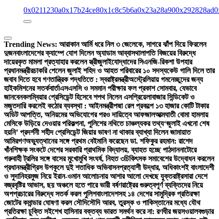
0x0211230a
0x17b24ce8
0x1c8c5b6a
0x23a28a90
0x292828ad
0
Trending News:
আরাকান আর্মি ধরে নিল ৩ জেলেকে, সাগরে ঝাঁপ দিয়ে ফিরলেন
দুজন
বাংলাদেশের ক্যাম্পে যোগ দিলেন অ্যাডাম আব্বাস
থালাপতি বিজয়ের বিরুদ্ধে
দায়েরকৃত মামলা প্রত্যাহার করলেন স্ত্রী
জুলাইযোদ্ধাদের সিএনজি-রিকশা উপহার
প্রধানমন্ত্রীর
চাকরি পেলেন জুলাই শহিদ ও আহত পরিবারের ১০ সদস্য
কেউ গালি দিলে তার
জবাব দিতে হবে গণতান্ত্রিক পদ্ধতিতে : স্বরাষ্ট্রমন্ত্রী
অস্ট্রেলিয়ায় গমনেচ্ছুদের জন্য
হাইকমিশনের সতর্কবার্তা
এসএসসি ও সমমান পরীক্ষার ফল প্রকাশ সোমবার, যেভাবে
জানবেন
কলম্বিয়ার প্রেসিডেন্ট হিসেবে শপথ নিলেন এসপ্রিয়েলা
বাজার সিন্ডিকেট ও
মজুতদারি করলেই কঠোর ব্যবস্থা : আইনমন্ত্রী
পদ্মা রেল প্রকল্পে ১৩ হাজার কোটি টাকার
অডিট আপত্তি, অনিয়মের অভিযোগের পরও দায়িত্বে আফজাল
আত্মঘাতী বোমা হামলায়
মেসিকে উড়িয়ে দেওয়ার পরিকল্পনা, পুলিশের নথিতে চাঞ্চল্যকর তথ্য
‘জুলাই এখনো শেষ
হয়নি’ প্রদর্শনী শহীদ প্রেসিডেন্ট জিয়ার ভাষণ না থাকার ব্যাখ্যা দিলেন জামায়াত
আমির
গণঅভ্যুত্থানের সঙ্গে প্রথম বেইমানি করেছেন ডা. শফিকুর রহমান: রাশেদ
খাঁন
শিক্ষক সংকটে দেশের সরকারি প্রাথমিক বিদ্যালয়, ব্যাহত হচ্ছে পাঠদান
নাটোরে
গরুবাহী ট্রলির সঙ্গে বাসের মুখোমুখি সংঘর্ষ, নিহত ৩
চিকিৎসক সমাবেশের উদ্বোধন করলেন
প্রধানমন্ত্রী
গ্রিস উপকূলে দুই শতাধিক অভিবাসনপ্রত্যাশী উদ্ধার, অধিকাংশই বাংলাদেশী
ও সুদানি
হরমুজ নিয়ে ইরান-ওমান আলোচনায় আশার আলো দেখছে যুক্তরাষ্ট্র
সারা দেশে
বজ্রবৃষ্টির আভাস, ছয় অঞ্চলে হতে পারে ভারী বর্ষণ
রাষ্ট্রের গুরুত্বপূর্ণ ব্যক্তিদের নিয়ে
অপপ্রচারের বিরুদ্ধে সতর্ক করল পুলিশ
বাংলাদেশসহ ১৪ দেশের সামুদ্রিক প্রতিরক্ষা
জোটের কমান্ডার ঘোষণা করল সৌদি
সৌদি আরব, তুরস্ক ও পাকিস্তানের মধ্যে যৌথ
প্রতিরক্ষা চুক্তি সই
শেখ হাসিনার বক্তব্য ভারত সমর্থন করে না: রণধীর জয়সওয়াল
বগুড়ার