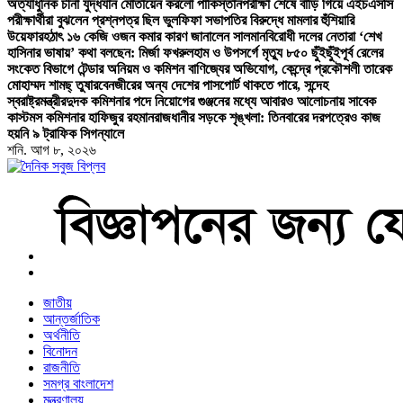
অত্যাধুনিক চীনা যুদ্ধযান মোতায়েন করলো পাকিস্তান
পরীক্ষা শেষে বাড়ি গিয়ে এইচএসসি
পরীক্ষার্থীরা বুঝলেন প্রশ্নপত্র ছিল ভুল
ফিফা সভাপতির বিরুদ্ধে মামলার হুঁশিয়ারি
উয়েফার
হঠাৎ ১৬ কেজি ওজন কমার কারণ জানালেন সালমান
বিরোধী দলের নেতারা ‘শেখ
হাসিনার ভাষায়’ কথা বলছেন: মির্জা ফখরুল
হাম ও উপসর্গে মৃত্যু ৮৫০ ছুঁইছুঁই
পূর্ব রেলের
সংকেত বিভাগে টেন্ডার অনিয়ম ও কমিশন বাণিজ্যের অভিযোগ, কেন্দ্রে প্রকৌশলী তারেক
মোহাম্মদ শামছ্ তুষার
বেনজীরের অন্য দেশের পাসপোর্ট থাকতে পারে, সন্দেহ
স্বরাষ্ট্রমন্ত্রীর
দুদক কমিশনার পদে নিয়োগের গুঞ্জনের মধ্যে আবারও আলোচনায় সাবেক
কাস্টমস কমিশনার হাফিজুর রহমান
রাজধানীর সড়কে শৃঙ্খলা: তিনবারের দরপত্রেও কাজ
হয়নি ৯ ট্রাফিক সিগন্যালে
শনি. আগ ৮, ২০২৬
বাংলা নিউজ পেপার
জাতীয়
আন্তর্জাতিক
অর্থনীতি
বিনোদন
রাজনীতি
সমগ্র বাংলাদেশ
মন্ত্রণালয়