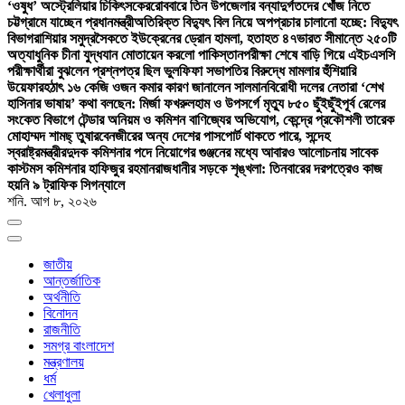
‘ওষুধ’ অস্ট্রেলিয়ার চিকিৎসকের
রোববারে তিন উপজেলার বন্যাদুর্গতদের খোঁজ নিতে
চট্টগ্রামে যাচ্ছেন প্রধানমন্ত্রী
অতিরিক্ত বিদ্যুৎ বিল নিয়ে অপপ্রচার চালানো হচ্ছে: বিদ্যুৎ
বিভাগ
রাশিয়ার সমুদ্রসৈকতে ইউক্রেনের ড্রোন হামলা, হতাহত ৪৭
ভারত সীমান্তে ২৫০টি
অত্যাধুনিক চীনা যুদ্ধযান মোতায়েন করলো পাকিস্তান
পরীক্ষা শেষে বাড়ি গিয়ে এইচএসসি
পরীক্ষার্থীরা বুঝলেন প্রশ্নপত্র ছিল ভুল
ফিফা সভাপতির বিরুদ্ধে মামলার হুঁশিয়ারি
উয়েফার
হঠাৎ ১৬ কেজি ওজন কমার কারণ জানালেন সালমান
বিরোধী দলের নেতারা ‘শেখ
হাসিনার ভাষায়’ কথা বলছেন: মির্জা ফখরুল
হাম ও উপসর্গে মৃত্যু ৮৫০ ছুঁইছুঁই
পূর্ব রেলের
সংকেত বিভাগে টেন্ডার অনিয়ম ও কমিশন বাণিজ্যের অভিযোগ, কেন্দ্রে প্রকৌশলী তারেক
মোহাম্মদ শামছ্ তুষার
বেনজীরের অন্য দেশের পাসপোর্ট থাকতে পারে, সন্দেহ
স্বরাষ্ট্রমন্ত্রীর
দুদক কমিশনার পদে নিয়োগের গুঞ্জনের মধ্যে আবারও আলোচনায় সাবেক
কাস্টমস কমিশনার হাফিজুর রহমান
রাজধানীর সড়কে শৃঙ্খলা: তিনবারের দরপত্রেও কাজ
হয়নি ৯ ট্রাফিক সিগন্যালে
শনি. আগ ৮, ২০২৬
জাতীয়
আন্তর্জাতিক
অর্থনীতি
বিনোদন
রাজনীতি
সমগ্র বাংলাদেশ
মন্ত্রণালয়
ধর্ম
খেলাধুলা