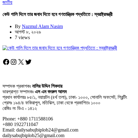
জাতীয়
কেউ গালি দিলে তার জবাব দিতে হবে গণতান্ত্রিক পদ্ধতিতে : স্বরাষ্ট্রমন্ত্রী
By
Nazmul Alam Nasim
আগস্ট ৮, ২০২৬
7 views
Facebook
Instagram
X
Twitter
সম্পাদক প্রকাশকঃ
নাসির উদ্দিন শিকদার
ভারপ্রাপ্ত সম্পাদকঃ
এস এম বদরুল আলম
প্রধান কার্যালয়ঃ ৮৫/১, নয়াপল্টন (৪র্থ তলা), ঢাকা- ১০০০, সোনালি অফসেট, প্রিন্টিং
প্রেসঃ ১৯৪/৪ ফকিরাপুল, মতিঝিল, ঢাকা থেকে প্রকাশিতঃ ১০০০
রেজিঃ নং ডিএ - ১৪১২
Phone: +880 1711588106
+880 1922711047
Email: dailysabujbiplob24@gmail.com
dailysabujbiplob25@gmail.com