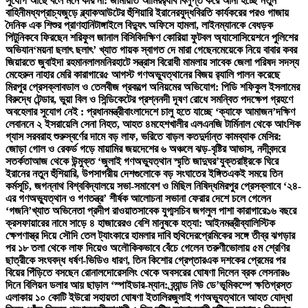
সুযোগ আছে বলে মনে করি না: জামায়াত আমির
র‍্যাব বিলুপ্ত করে আনা হচ্ছে নতুন
বাহিনী
মধ্যপ্রাচ্যজুড়ে ব্ল্যাকআউটের হুঁশিয়ারি ইরানের
যুদ্ধবিরতি কার্যকরের পরও গাজায়
দৈনিক এক শিশুর প্রাণহানি
টাঙ্গাইলে বিদ্যুৎ অফিসে হামলা, লাইনম্যানকে বেধড়ক
পিটুনি
কবে ফিরছেন শরিফুল জানাল বিসিবি
দক্ষিণ কোরিয়া ফুটবল অ্যাসোসিয়েশনে পুলিশের
অভিযান
‘ময়না ছলাৎ ছলাৎ’ খ্যাত গায়ক স্বাগত দে মারা গেছেন
মেয়েকে নিয়ে বাবার কবর
জিয়ারতে জুবাইদা রহমান
লালমনিরহাটে সন্ত্রাস বিরোধী মামলায় সাবেক জেলা পরিষদ সদস্য
মেহেরুন নাহার মেরি কারাগারে
৫ আগস্ট গণঅভ্যুত্থানের বিজয় র‍্যালি পালন করেছে
মিরপুর প্রেসক্লাব
ডাল ও তেলবীজ প্রকল্পে অনিয়মের অভিযোগ: পিডি শফিকুল ইসলামের
বিরুদ্ধে টেন্ডার, ভুয়া বিল ও সিন্ডিকেটের প্রশ্ন
নদী দূষণ রোধে সমন্বিত পদক্ষেপ গ্রহণে
অবহেলার সুযোগ নেই : প্রধানমন্ত্রী
বাংলাদেশে চালু হতে যাচ্ছে ‘ক্যাফে আমাজন’
দক্ষিণ
লেবাননে ২ ইসরায়েলি সেনা নিহত, আহত ৪
মহেশখালীর এলএনজি টার্মিনাল থেকে আংশিক
গ্যাস সরবরাহ শুরু
স্বর্ণের দামে বড় লাফ, ভরিতে বাড়ল কত
দুর্দান্ত কামব্যাক মেসির:
জোড়া গোল ও রেকর্ড গড়ে মায়ামির জয়
দেশের ৬ অঞ্চলে ঝড়-বৃষ্টির আভাস, নদীবন্দরে
সতর্কতা
আজ থেকে উন্মুক্ত ‘জুলাই গণঅভ্যুত্থান স্মৃতি জাদুঘর’
যুক্তরাষ্ট্রকে ঘিরে
ইরানের নতুন হুঁশিয়ারি, উপসাগরীয় দেশগুলোকে বড় সংঘাতের ইঙ্গিত
একই সময়ে তিন
কর্মসূচি, জগন্নাথ বিশ্ববিদ্যালয়ে সভা-সমাবেশ ও মিছিল নিষিদ্ধ
মিরপুর প্রেসক্লাবে ‘২৪-
এর গণঅভ্যুত্থান ও গণতন্ত্র’ শীর্ষক আলোচনা সভা
না ফেরার দেশে চলে গেলেন
‘গজনি’খ্যাত অভিনেতা প্রদীপ রাওয়াত
সাবেক যুগ্মসচিব জগলুল পাশা কারাগারে
১৬ বছরে
ক্রসফায়ারের নামে সাড়ে ৪ হাজারেরও বেশি মানুষকে হত্যা: আইনমন্ত্রী
ব্যালিস্টিক
ক্ষেপণাস্ত্র দিয়ে সৌদি তেল ট্যাংকারে হামলার দাবি হুথিদের
প্রেমিকের সঙ্গে তীব্র ঝগড়ার
পর ১৮ তলা থেকে লাফ দিয়েও অলৌকিকভাবে বেঁচে গেলেন তরুণী
ভোলায় ৫ম শ্রেণির
ছাত্রীকে সংঘবদ্ধ ধর্ষণ-ভিডিও ধারণ, তিন কিশোর গ্রেপ্তার
এক দশকের প্রেমের পর
বিয়ের পিঁড়িতে বসছেন রোনালদো
রেসলিং থেকে অবসরের ঘোষণা দিলেন ব্রক লেসনার
৬
দিনে বিলিয়ন ডলার আয় ছাড়াল ‘স্পাইডার-ম্যান: ব্র্যান্ড নিউ ডে’
ভূমিকম্পে ক্ষতিগ্রস্ত
এলাকায় ১০ কোটি ইউরো সহায়তা ঘোষণা ইতালির
জুলাই গণঅভ্যুত্থানে আহত যোদ্ধা