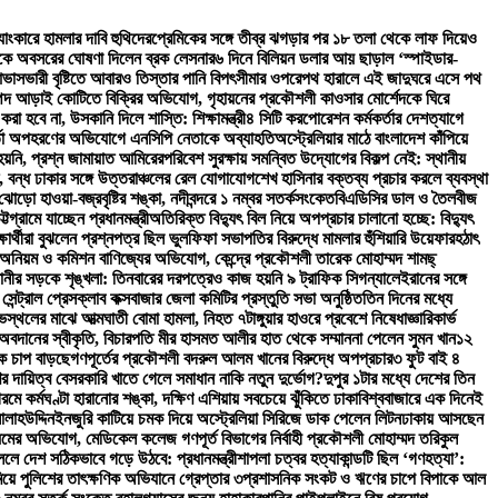
্যাংকারে হামলার দাবি হুথিদের
প্রেমিকের সঙ্গে তীব্র ঝগড়ার পর ১৮ তলা থেকে লাফ দিয়েও
কে অবসরের ঘোষণা দিলেন ব্রক লেসনার
৬ দিনে বিলিয়ন ডলার আয় ছাড়াল ‘স্পাইডার-
 আভাস
ভারী বৃষ্টিতে আবারও তিস্তার পানি বিপৎসীমার ওপরে
পথ হারালে এই জাদুঘরে এসে পথ
পদ আড়াই কোটিতে বিক্রির অভিযোগ, গৃহায়নের প্রকৌশলী কাওসার মোর্শেদকে ঘিরে
ত করা হবে না, উসকানি দিলে শাস্তি: শিক্ষামন্ত্রী
৪ সিটি করপোরেশন কর্মকর্তার দেশত্যাগে
কর্তা অপহরণের অভিযোগে এনসিপি নেতাকে অব্যাহতি
অস্ট্রেলিয়ার মাঠে বাংলাদেশ কাঁপিয়ে
হয়নি, প্রশ্ন জামায়াত আমিরের
পরিবেশ সুরক্ষায় সমন্বিত উদ্যোগের বিকল্প নেই: স্থানীয়
ত, বন্ধ ঢাকার সঙ্গে উত্তরাঞ্চলের রেল যোগাযোগ
শেখ হাসিনার বক্তব্য প্রচার করলে ব্যবস্থা
ড়ো হাওয়া-বজ্রবৃষ্টির শঙ্কা, নদীবন্দরে ১ নম্বর সতর্কসংকেত
বিএডিসির ডাল ও তৈলবীজ
্রামে যাচ্ছেন প্রধানমন্ত্রী
অতিরিক্ত বিদ্যুৎ বিল নিয়ে অপপ্রচার চালানো হচ্ছে: বিদ্যুৎ
ার্থীরা বুঝলেন প্রশ্নপত্র ছিল ভুল
ফিফা সভাপতির বিরুদ্ধে মামলার হুঁশিয়ারি উয়েফার
হঠাৎ
ার অনিয়ম ও কমিশন বাণিজ্যের অভিযোগ, কেন্দ্রে প্রকৌশলী তারেক মোহাম্মদ শামছ্
ানীর সড়কে শৃঙ্খলা: তিনবারের দরপত্রেও কাজ হয়নি ৯ ট্রাফিক সিগন্যালে
ইরানের সঙ্গে
 সেন্ট্রাল প্রেসক্লাব কক্সবাজার জেলা কমিটির প্রস্তুতি সভা অনুষ্ঠিত
তিন দিনের মধ্যে
োভস্থলের মাঝে আত্মঘাতী বোমা হামলা, নিহত ৭
টাঙ্গুয়ার হাওরে প্রবেশে নিষেধাজ্ঞা
রিকার্ভ
 অবদানের স্বীকৃতি, বিচারপতি মীর হাসমত আলীর হাত থেকে সম্মাননা পেলেন সুমন খান
১২
তিক চাপ বাড়ছে
গণপূর্তের প্রকৌশলী বদরুল আলম খানের বিরুদ্ধে অপপ্রচার
৩ ফুট বাই ৪
ের দায়িত্ব বেসরকারি খাতে গেলে সমাধান নাকি নতুন দুর্ভোগ?
দুপুর ১টার মধ্যে দেশের তিন
গরমে কর্মঘণ্টা হারানোর শঙ্কা, দক্ষিণ এশিয়ায় সবচেয়ে ঝুঁকিতে ঢাকা
বিশ্ববাজারে এক দিনেই
লাহউদ্দিন
ইনজুরি কাটিয়ে চমক দিয়ে অস্ট্রেলিয়া সিরিজে ডাক পেলেন লিটন
ঢাকায় আসছেন
য়মের অভিযোগ, মেডিকেল কলেজ গণপূর্ত বিভাগের নির্বাহী প্রকৌশলী মোহাম্মদ তরিকুল
ললে দেশ সঠিকভাবে গড়ে উঠবে: প্রধানমন্ত্রী
শাপলা চত্বর হত্যাকান্ডটি ছিল ‘গণহত্যা’:
মিয়ে পুলিশের তাৎক্ষণিক অভিযানে গ্রেপ্তার ৩
প্রশাসনিক সংকট ও ঋণের চাপে বিপাকে আল