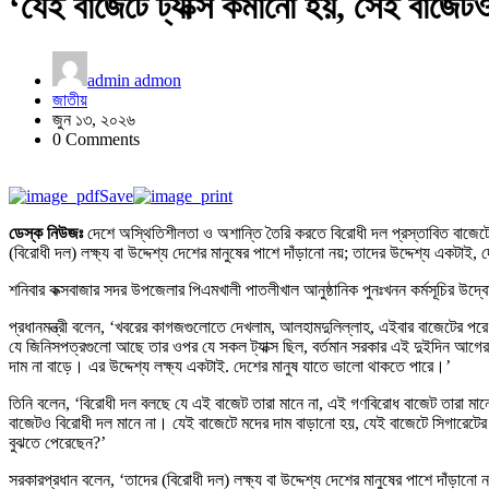
‘যেই বাজেটে ট্যাক্স কমানো হয়, সেই বাজেটও
admin admon
জাতীয়
জুন ১৩, ২০২৬
0 Comments
Save
ডেস্ক নিউজঃ
দেশে অস্থিতিশীলতা ও অশান্তি তৈরি করতে বিরোধী দল প্রস্তাবিত বাজেটের
(বিরোধী দল) লক্ষ্য বা উদ্দেশ্য দেশের মানুষের পাশে দাঁড়ানো নয়; তাদের উদ্দেশ্য একটা
শনিবার কক্সবাজার সদর উপজেলার পিএমখালী পাতলীখাল আনুষ্ঠানিক পুনঃখনন কর্মসূচির 
প্রধানমন্ত্রী বলেন, ‘খবরের কাগজগুলোতে দেখলাম, আলহামদুলিল্লাহ, এইবার বাজেটের পরে 
যে জিনিসপত্রগুলো আছে তার ওপর যে সকল ট্যাক্স ছিল, বর্তমান সরকার এই দুইদিন আগের ব
দাম না বাড়ে। এর উদ্দেশ্য লক্ষ্য একটাই. দেশের মানুষ যাতে ভালো থাকতে পারে।’
তিনি বলেন, ‘বিরোধী দল বলছে যে এই বাজেট তারা মানে না, এই গণবিরোধ বাজেট তারা মান
বাজেটও বিরোধী দল মানে না। যেই বাজেটে মদের দাম বাড়ানো হয়, যেই বাজেটে সিগারেটের 
বুঝতে পেরেছেন?’
সরকারপ্রধান বলেন, ‘তাদের (বিরোধী দল) লক্ষ্য বা উদ্দেশ্য দেশের মানুষের পাশে দাঁড়ান