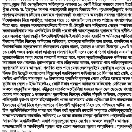
ম্যান: ব্র্যান্ড নিউ ডে’
ভূমিকম্পে ক্ষতিগ্রস্ত এলাকায় ১০ কোটি ইউরো সহায়তা ঘোষণা ইতা
খুঁজে নেবো: ড. ইউনূস
৫ আগস্ট গণতন্ত্রকামী মানুষের বিজয়ের দিন: প্রধানমন্ত্রী
জুলাই গণঅভ্
প্রশ্ন
অ্যাডমিরাল স্টিফেন কেলারকে প্রধানমন্ত্রী বাংলাদেশের অবস্থান সবসময় শান্তির পক্
নিষেধাজ্ঞা
মান নিয়ে আপত্তি, ভারতের সাড়ে ১১ হাজার টন চাল ফেরত পাঠাচ্ছে বাংলাদেশ
হর
দিতে পারে: হান্নান সরকার
মালয়েশিয়ার বিপক্ষে টি-টোয়েন্টি দলে সাব্বির
মারা গেছেন ‘স্পাইডা
সরকারমন্ত্রী
নারায়ণগঞ্জ এলজিইডির নির্বাহী প্রকৌশলী আহসানুজ্জামান দুলালকে ঘিরে দুর
নেবে সরকার: প্রধানমন্ত্রীর উপদেষ্টা
আইআরসি-ইআরসি সেবায় হয়রানি ও অনিয়মের অভিযোগ: 
বিভাগের পিডির বিরুদ্ধে অনিয়মের অভিযোগ, তদন্তের দাবি
নাহিদ রানা ঢাকায়, তাসকিনের জ
বিভাগ
রাশিয়ার সমুদ্রসৈকতে ইউক্রেনের ড্রোন হামলা, হতাহত ৪৭
ভারত সীমান্তে ২৫০টি অ
১৬ কেজি ওজন কমার কারণ জানালেন সালমান
বিরোধী দলের নেতারা ‘শেখ হাসিনার ভাষায়’ 
তুষার
বেনজীরের অন্য দেশের পাসপোর্ট থাকতে পারে, সন্দেহ স্বরাষ্ট্রমন্ত্রীর
দুদক কমিশনার পদ
আলোচনা শুরু সোমবার: ট্রাম্প
বাড়তে পারে মন্ত্রিসভার আকার, বদলাতে পারে দায়িত্ব
সুদানে
স্বল্পমেয়াদি বন্যার আশঙ্কা, প্লাবিত হতে পারে যেসব জেলা
জুলাইয়ে রেমিট্যান্স এসেছে ২
মিক্সড টিম ইভেন্টে বাংলাদেশের শিমুর স্বর্ণ জয়
বিশ্বকাপ ফাইনালের ১৩ দিন পর মাঠে মেসি,
কেজির এলপিজির দাম বাড়ল ৭০ টাকা
আমরা ফ্যাসিস্ট ব্যবস্থা থেকে বেরিয়ে আসতে সক্ষম হ
ফুটের যম সেলে ৮ ইঞ্চি টয়লেট
২২ কোটি টাকার প্রকল্পে অনিয়মের অভিযোগ: মেডিকেল কলেজ 
অঞ্চলে বজ্রবৃষ্টির আশঙ্কা, নদীবন্দরে সতর্কতা
অস্ট্রেলিয়া সফরের জন্য দেশ ছেড়েছে বাংলা
তেলের দাম বেড়েছে ১ ডলার
অবৈধ প্রবাসীদের বিরুদ্ধে সৌদির সাঁড়াশি অভিযান, গ্রেফতার
পাকিস্তানি র‍্যাপার হাসান রহিম
রাষ্ট্রপতি পদের আলোচনায় এবার হেভিওয়েট তিন নাম
কক্সবা
ইসলামের ভূমিকা নিয়ে প্রশ্ন
জাপানে শক্তিশালী ভূমিকম্পে নিহত ১৩, শপিংমলে আটকা বহু ম
চিফ প্রসিকিউটর
লোহিত সাগর হয়ে বিকল্প রুটে জ্বালানি রফতানি অব্যাহত সৌদির
যুক্তরাষ্
নাসর
শেয়ারবাজার কারসাজি: সাকিবসহ ১৫ জনের মামলার তদন্ত প্রতিবেদন পেছাল
বাড়িওয়া
‘সাবভার্সিভ অ্যাক্টিভিটিজ’: এসপি মাসুদ
দুপুরের মধ্যে দেশের ৮ অঞ্চলে বজ্রবৃষ্টির আশঙ্কা, 
হাজ্জাজ
মেধাবী ও আত্মবিশ্বাসী প্রজন্ম গড়ে তোলা সরকারের প্রধান অগ্রাধিকার : প্রধানমন্ত্র
বৃহঃ. আগ ৬, ২০২৬