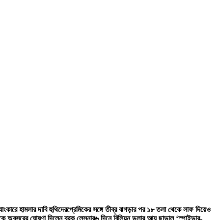
্যাংকারে হামলার দাবি হুথিদের
প্রেমিকের সঙ্গে তীব্র ঝগড়ার পর ১৮ তলা থেকে লাফ দিয়েও
কে অবসরের ঘোষণা দিলেন ব্রক লেসনার
৬ দিনে বিলিয়ন ডলার আয় ছাড়াল ‘স্পাইডার-