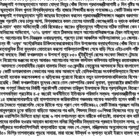
লির
জুলাই গণঅভ্যুত্থানে আহত যোদ্ধা মিতুর খোঁজ নিলেন প্রধানমন্ত্রী
আগামী ৫ দিন বৃষ্টির
যুত্থান দিবস খুলনা বিশ্ববিদ্যালয়ে পাঁচ হাজার শিক্ষার্থীর জন্য গণভোজ
২১ কোটি টাকার সম্
ষে
জুলাই গণঅভ্যুত্থান স্মৃতি জাদুঘর উদ্বোধন করলেন প্রধানমন্ত্রী
শিক্ষাঙ্গনে সন্ত্রাস বরদাশ
মুজ প্রণালি ফের চালুর আশা, বিশ্ববাজারে কমল তেলের দাম
নারী কেলেঙ্কারি ও ব্যাংক কর্ম
র-ম্যান’ খ্যাত অভিনেত্রী মেরি রিভেরা
৫৫ বছরেও মুক্তিযুদ্ধে শহীদদের সঠিক তালিকা কেন 
্নীতি-অনিয়মের অভিযোগ, ‘৩% দুলাল’ নামে ঠিকাদার মহলে আলোচনা
সিরাজগঞ্জে ট্রেন লাইনচ্যু
আলোচনায় উপ-নিয়ন্ত্রক ওবায়দুল্লাহ, প্রশ্নে ঢাকা আঞ্চলিক অফিস
ঢাকাসহ ১৩ জেলায় ঝো
ন্য কী ‘ওষুধ’ অস্ট্রেলিয়ার চিকিৎসকের
রোববারে তিন উপজেলার বন্যাদুর্গতদের খোঁজ নিতে চট্টগ
ত্যাধুনিক চীনা যুদ্ধযান মোতায়েন করলো পাকিস্তান
পরীক্ষা শেষে বাড়ি গিয়ে এইচএসসি পরীক্ষ
কথা বলছেন: মির্জা ফখরুল
হাম ও উপসর্গে মৃত্যু ৮৫০ ছুঁইছুঁই
পূর্ব রেলের সংকেত বিভাগে টেন্ড
ে নিয়োগের গুঞ্জনের মধ্যে আবারও আলোচনায় সাবেক কাস্টমস কমিশনার হাফিজুর রহমান
রাজধ
র আদালতে সেনাবাহিনীর ড্রোন হামলায় নিহত ৩৫
কেন্দ্রীয় নেতৃবৃন্দের আগমনকে ঘিরে বাংলাদেশ
৮৫ কোটি ডলার
দাবানল নেভানোর সময় মাঝ আকাশে দুই হেলিকপ্টারের সংঘর্ষ
পাকিস্তানে বিক্ষ
 নেমেই হতবাক করলেন
কঙ্গনা ও হৃত্বিকের পুরোনো বিরোধে নতুন ডালপালা
সাংবাদিকতায় বিশেষ
য়েছি : মির্জা ফখরুল
ইরান যুদ্ধের জেরে তেল কোম্পানির রেকর্ড মুনাফা, যুক্তরাষ্ট্রে রাজনৈ
গণপূর্ত বিভাগের নির্বাহী প্রকৌশলী মোহাম্মদ তরিকুল ইসলামকে ঘিরে প্রশ্ন
বিদ্যুৎ বিতরণ
দেশ
সমন্বিত প্রচেষ্টায় ৪-৫ বছরেই অর্থনীতিতে ইতিবাচক পরিবর্তন সম্ভব: প্রধানমন্ত্রী
তীব্র 
 ১৪ হাজার
সোনারগাঁয়ে দুই হাসপাতালকে জরিমানা
টানা পঞ্চমবার সাফের সভাপতি হলেন কাজী সা
জার সৈকতে প্যারাসেলিং থেকে ছিটকে পড়ে প্রাণ গেল পর্যটকের
২২ কোটি টাকার প্রকল্পে অনি
ানুষ
গ্রামে ঢুকে বাড়িতে বাড়িতে আগুনের পর গুলি, শিশুসহ নিহত ৩০
শিশুরা নিজেদের গড়ে তু
ট্রের ওয়াশিংটন ডিসিতে ছাড়া হচ্ছে ৬ লাখ মশা
চলন্ত বাসে নারীকে ধর্ষণচেষ্টা, মাঝপথে বাস থা
লাদের মানবিক হওয়ার আহ্বান জানালেন মনিরা মিঠু
গভীর নিম্নচাপের প্রভাবে উত্তাল সাগর, 
নদীবন্দরে সতর্কতা
শিগগিরই বাস্তবায়িত হচ্ছে নবম পে-স্কেল, মন্ত্রিসভায় অনুমোদনের প্রস্তু
ী
৫০ ডিগ্রি তাপমাত্রায় পুড়ছে সাহারা, মারা যাচ্ছে উট
ব্যর্থ ও ক্লান্ত হয়েই ইরানে হামলা বন্