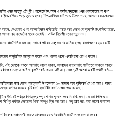
আমির খসরু মাহমুদ চৌধুরী। বাজেটে উৎপাদন ও কর্মসংস্থানের ওপর গুরুত্বারোপের কথা
দের শিল্প-বাণিজ্য গড়ে তুলতে হবে। শিল্প-বাণিজ্য যদি গড়ে উঠতে পারে, আমাদের সন্তানদের
সে, সেগুলোর ওপর আমরা ট্যাক্স বাড়িয়েছি, যাতে করে দেশে যে দ্রব্যটি উৎপাদিত হচ্ছে,
বস্থা আমরা এই বাজেটের মধ্যে রেখেছি। এটিও বিরোধী দলের পছন্দ নয়।
নো রাজনৈতিক দল নয়, কোনো পরিবার নয়; দেশের মালিক হচ্ছে বাংলাদেশের ২০ কোটি
নন কাজের আনুষ্ঠানিক উদ্বোধন করেন এবং খালের পাড়ে একটি চারা রোপণ করেন।
বলি, এই দেশকে গড়লে আমরাই ভালো থাকব, আমাদের সন্তানরাই শান্তিতে থাকতে পারবে।
 চায় নিজের সন্তান কষ্টে থাকুক? কেউ আমরা চাই না। সেজন্যই আমরা একটি কথাই বলি—
াবাহিকতায় সারা দেশে প্রত্যেকটি উপজেলায় ১০ হাজার করে কৃষিকার্ড দেওয়া হবে। কারণ,
যে বর্তমান সরকার কৃষিকার্ড, ফ্যামিলি কার্ড দেওয়া শুরু করেছে।
্টারমিডিয়েট পর্যন্ত বিনামূল্যে পড়াশোনার সুযোগ করে দিয়েছিলেন। মেয়েরা শিক্ষিত ও
 ডিগ্রি পর্যন্ত মেয়েদের শিক্ষা সম্পূর্ণ ফ্রি করা হবে। শুধু তাই নয়, যারা ভালো ফলাফল
িবারকে স্বাবলম্বী করতে মায়েদের হাতে ‘ফ্যামিলি কার্ড’ তুলে দেওয়া হবে।