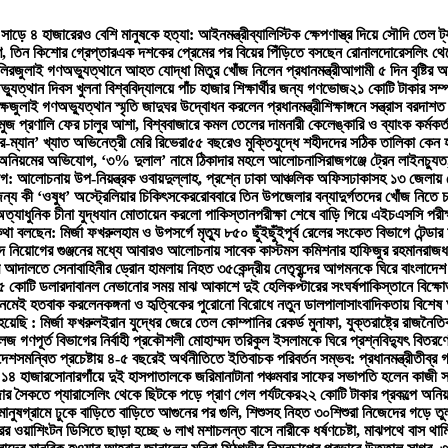
সাড়ে ৪ হাজারেরও বেশি মানুষকে হত্যা: আইনমন্ত্রী
ব্যালিস্টিক ক্ষেপণাস্ত্র দিয়ে সৌদি তেল ট
ণ, তিন কিশোর গ্রেপ্তার
এক দশকের প্রেমের পর বিয়ের পিঁড়িতে বসছেন রোনালদো
রেসলিং থে
লির
জুলাই গণঅভ্যুত্থানে আহত যোদ্ধা মিতুর খোঁজ নিলেন প্রধানমন্ত্রী
আগামী ৫ দিন বৃষ্টির
যুত্থান দিবস খুলনা বিশ্ববিদ্যালয়ে পাঁচ হাজার শিক্ষার্থীর জন্য গণভোজ
২১ কোটি টাকার সম্
ষে
জুলাই গণঅভ্যুত্থান স্মৃতি জাদুঘর উদ্বোধন করলেন প্রধানমন্ত্রী
শিক্ষাঙ্গনে সন্ত্রাস বরদাশ
মুজ প্রণালি ফের চালুর আশা, বিশ্ববাজারে কমল তেলের দাম
নারী কেলেঙ্কারি ও ব্যাংক কর্ম
র-ম্যান’ খ্যাত অভিনেত্রী মেরি রিভেরা
৫৫ বছরেও মুক্তিযুদ্ধে শহীদদের সঠিক তালিকা কেন 
্নীতি-অনিয়মের অভিযোগ, ‘৩% দুলাল’ নামে ঠিকাদার মহলে আলোচনা
সিরাজগঞ্জে ট্রেন লাইনচ্যু
আলোচনায় উপ-নিয়ন্ত্রক ওবায়দুল্লাহ, প্রশ্নে ঢাকা আঞ্চলিক অফিস
ঢাকাসহ ১৩ জেলায় ঝো
ন্য কী ‘ওষুধ’ অস্ট্রেলিয়ার চিকিৎসকের
রোববারে তিন উপজেলার বন্যাদুর্গতদের খোঁজ নিতে চট্টগ
ত্যাধুনিক চীনা যুদ্ধযান মোতায়েন করলো পাকিস্তান
পরীক্ষা শেষে বাড়ি গিয়ে এইচএসসি পরীক্ষ
কথা বলছেন: মির্জা ফখরুল
হাম ও উপসর্গে মৃত্যু ৮৫০ ছুঁইছুঁই
পূর্ব রেলের সংকেত বিভাগে টেন্ড
ে নিয়োগের গুঞ্জনের মধ্যে আবারও আলোচনায় সাবেক কাস্টমস কমিশনার হাফিজুর রহমান
রাজধ
র আদালতে সেনাবাহিনীর ড্রোন হামলায় নিহত ৩৫
কেন্দ্রীয় নেতৃবৃন্দের আগমনকে ঘিরে বাংলাদেশ
৮৫ কোটি ডলার
দাবানল নেভানোর সময় মাঝ আকাশে দুই হেলিকপ্টারের সংঘর্ষ
পাকিস্তানে বিক্ষ
 নেমেই হতবাক করলেন
কঙ্গনা ও হৃত্বিকের পুরোনো বিরোধে নতুন ডালপালা
সাংবাদিকতায় বিশেষ
য়েছি : মির্জা ফখরুল
ইরান যুদ্ধের জেরে তেল কোম্পানির রেকর্ড মুনাফা, যুক্তরাষ্ট্রে রাজনৈ
গণপূর্ত বিভাগের নির্বাহী প্রকৌশলী মোহাম্মদ তরিকুল ইসলামকে ঘিরে প্রশ্ন
বিদ্যুৎ বিতরণ
দেশ
সমন্বিত প্রচেষ্টায় ৪-৫ বছরেই অর্থনীতিতে ইতিবাচক পরিবর্তন সম্ভব: প্রধানমন্ত্রী
তীব্র 
 ১৪ হাজার
সোনারগাঁয়ে দুই হাসপাতালকে জরিমানা
টানা পঞ্চমবার সাফের সভাপতি হলেন কাজী সা
জার সৈকতে প্যারাসেলিং থেকে ছিটকে পড়ে প্রাণ গেল পর্যটকের
২২ কোটি টাকার প্রকল্পে অনি
ানুষ
গ্রামে ঢুকে বাড়িতে বাড়িতে আগুনের পর গুলি, শিশুসহ নিহত ৩০
শিশুরা নিজেদের গড়ে তু
ট্রের ওয়াশিংটন ডিসিতে ছাড়া হচ্ছে ৬ লাখ মশা
চলন্ত বাসে নারীকে ধর্ষণচেষ্টা, মাঝপথে বাস থা