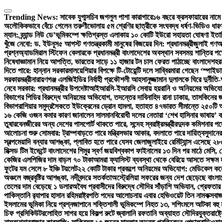
Skip
to
Trending News:
সাবেক যুগ্মসচিব জগলুল পাশা কারাগারে
১৬ বছরে ক্রসফায়ারের নামে 
content
অলৌকিকভাবে বেঁচে গেলেন তরুণী
ভোলায় ৫ম শ্রেণির ছাত্রীকে সংঘবদ্ধ ধর্ষণ-ভিডিও ধার
ম্যান: ব্র্যান্ড নিউ ডে’
ভূমিকম্পে ক্ষতিগ্রস্ত এলাকায় ১০ কোটি ইউরো সহায়তা ঘোষণা ইতা
খুঁজে নেবো: ড. ইউনূস
৫ আগস্ট গণতন্ত্রকামী মানুষের বিজয়ের দিন: প্রধানমন্ত্রী
জুলাই গণঅভ্
প্রশ্ন
অ্যাডমিরাল স্টিফেন কেলারকে প্রধানমন্ত্রী বাংলাদেশের অবস্থান সবসময় শান্তির পক্
নিষেধাজ্ঞা
মান নিয়ে আপত্তি, ভারতের সাড়ে ১১ হাজার টন চাল ফেরত পাঠাচ্ছে বাংলাদেশ
হর
দিতে পারে: হান্নান সরকার
মালয়েশিয়ার বিপক্ষে টি-টোয়েন্টি দলে সাব্বির
মারা গেছেন ‘স্পাইডা
সরকারমন্ত্রী
নারায়ণগঞ্জ এলজিইডির নির্বাহী প্রকৌশলী আহসানুজ্জামান দুলালকে ঘিরে দুর
নেবে সরকার: প্রধানমন্ত্রীর উপদেষ্টা
আইআরসি-ইআরসি সেবায় হয়রানি ও অনিয়মের অভিযোগ: 
বিভাগের পিডির বিরুদ্ধে অনিয়মের অভিযোগ, তদন্তের দাবি
নাহিদ রানা ঢাকায়, তাসকিনের জ
বিভাগ
রাশিয়ার সমুদ্রসৈকতে ইউক্রেনের ড্রোন হামলা, হতাহত ৪৭
ভারত সীমান্তে ২৫০টি অ
১৬ কেজি ওজন কমার কারণ জানালেন সালমান
বিরোধী দলের নেতারা ‘শেখ হাসিনার ভাষায়’ 
তুষার
বেনজীরের অন্য দেশের পাসপোর্ট থাকতে পারে, সন্দেহ স্বরাষ্ট্রমন্ত্রীর
দুদক কমিশনার পদ
আলোচনা শুরু সোমবার: ট্রাম্প
বাড়তে পারে মন্ত্রিসভার আকার, বদলাতে পারে দায়িত্ব
সুদানে
স্বল্পমেয়াদি বন্যার আশঙ্কা, প্লাবিত হতে পারে যেসব জেলা
জুলাইয়ে রেমিট্যান্স এসেছে ২
মিক্সড টিম ইভেন্টে বাংলাদেশের শিমুর স্বর্ণ জয়
বিশ্বকাপ ফাইনালের ১৩ দিন পর মাঠে মেসি,
কেজির এলপিজির দাম বাড়ল ৭০ টাকা
আমরা ফ্যাসিস্ট ব্যবস্থা থেকে বেরিয়ে আসতে সক্ষম হ
ফুটের যম সেলে ৮ ইঞ্চি টয়লেট
২২ কোটি টাকার প্রকল্পে অনিয়মের অভিযোগ: মেডিকেল কলেজ 
অঞ্চলে বজ্রবৃষ্টির আশঙ্কা, নদীবন্দরে সতর্কতা
অস্ট্রেলিয়া সফরের জন্য দেশ ছেড়েছে বাংলা
তেলের দাম বেড়েছে ১ ডলার
অবৈধ প্রবাসীদের বিরুদ্ধে সৌদির সাঁড়াশি অভিযান, গ্রেফতার
পাকিস্তানি র‍্যাপার হাসান রহিম
রাষ্ট্রপতি পদের আলোচনায় এবার হেভিওয়েট তিন নাম
কক্সবা
ইসলামের ভূমিকা নিয়ে প্রশ্ন
জাপানে শক্তিশালী ভূমিকম্পে নিহত ১৩, শপিংমলে আটকা বহু ম
চিফ প্রসিকিউটর
লোহিত সাগর হয়ে বিকল্প রুটে জ্বালানি রফতানি অব্যাহত সৌদির
যুক্তরাষ্