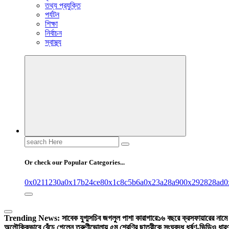
তথ্য প্রযুক্তি
পর্যটন
শিক্ষা
নির্বাচন
স্বাস্থ্য
Search
for:
Or check our Popular Categories...
0x0211230a
0x17b24ce8
0x1c8c5b6a
0x23a28a90
0x292828ad
0
Trending News:
সাবেক যুগ্মসচিব জগলুল পাশা কারাগারে
১৬ বছরে ক্রসফায়ারের নামে 
অলৌকিকভাবে বেঁচে গেলেন তরুণী
ভোলায় ৫ম শ্রেণির ছাত্রীকে সংঘবদ্ধ ধর্ষণ-ভিডিও ধার