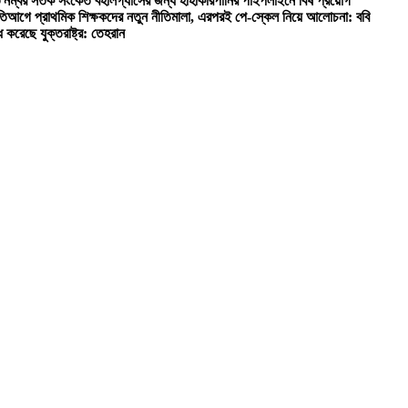
৩ নম্বর সতর্ক সংকেত বহাল
গ্যাসের জন্য হাহাকার
পানির পাইপলাইনে বিষ প্রয়োগ
তি
আগে প্রাথমিক শিক্ষকদের নতুন নীতিমালা, এরপরই পে-স্কেল নিয়ে আলোচনা: ববি
ধ করেছে যুক্তরাষ্ট্র: তেহরান