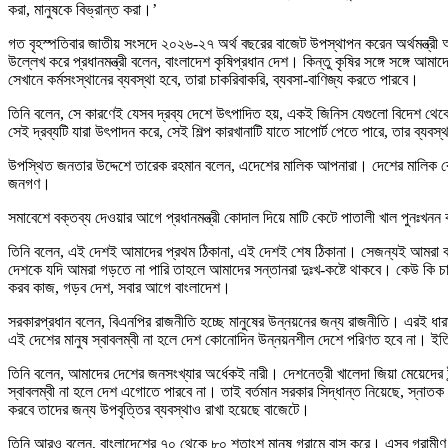
করা, মানুষকে বিভ্রান্ত করা।’
গত বৃহস্পতিবার জাতীয় সংসদে ২০২৬-২৭ অর্থ বছরের বাজেট উপস্থাপন করেন অর্থমন্ত্রী 
উল্লেখ করে প্রধানমন্ত্রী বলেন, বাংলাদেশ কৃষিপ্রধান দেশ। কিন্তু কৃষির সঙ্গে সঙ্গে আমা
সেখানে কর্মসংস্থানের ব্যবস্থা হবে, তারা চাকরিবাকরি, ব্যবসা-বাণিজ্য করতে পারবে।
তিনি বলেন, সে কারণেই যেসব দ্রব্য দেশে উৎপাদিত হয়, একই জিনিস যেগুলো বিদেশ থেকে আ
সেই দ্রব্যটি যারা উৎপাদন করে, সেই শিল্প কারখানাটি যাতে সাপোর্ট পেতে পারে, তার ব্য
উপস্থিত জনতার উদ্দেশে তারেক রহমান বলেন, এদেশের মালিক আপনারা। দেশের মালিক কো
জনগণ।
সমাবেশে বক্তব্য দেওয়ার আগে প্রধানমন্ত্রী কোদাল দিয়ে মাটি কেটে পাতালী খাল পুনঃখ
তিনি বলেন, এই দেশই আমাদের প্রথম ঠিকানা, এই দেশই শেষ ঠিকানা। সেজন্যই আমরা 
দেশকে যদি আমরা গড়তে না পারি তাহলে আমাদের সন্তানরা দুঃখ-কষ্টে থাকবে। কেউ কি
করব কাজ, গড়ব দেশ, সবার আগে বাংলাদেশ।
সরকারপ্রধান বলেন, বিএনপির রাজনীতি হচ্ছে মানুষের উন্নয়নের জন্য রাজনীতি। এরই ধার
এই দেশের মানুষ স্বাবলম্বী না হলে দেশ কোনোদিন উন্নয়নশীল দেশে পরিণত হবে না। ইতিমধ্
তিনি বলেন, আমাদের দেশের জনসংখ্যার অর্ধেকই নারী। দেশনেত্রী খালেদা জিয়া মেয়েদের ইন
স্বাবলম্বী না হলে দেশ এগোতে পারবে না। তাই বর্তমান সরকার সিদ্ধান্ত নিয়েছে, স্নাতক বা
করবে তাদের জন্য উপবৃত্তির ব্যবস্থাও রাখা হয়েছে বাজেটে।
তিনি আরও বলেন, বাংলাদেশের ৭০ থেকে ৮০ শতাংশ মানুষ গ্রামে বাস করে। এসব গ্রামীণ পর