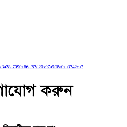
x3a28a709
0x66cf53d2
0x97a9ff8a
0xa3342ca7