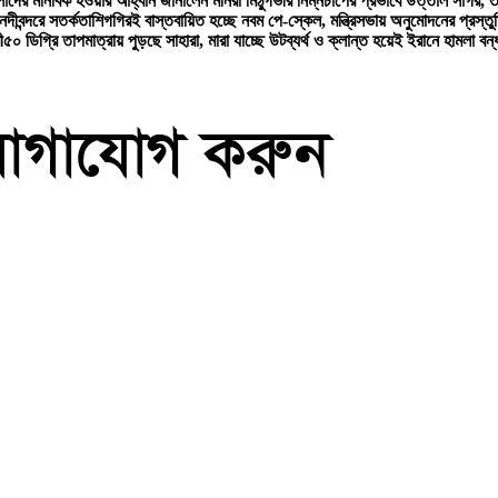
লাদের মানবিক হওয়ার আহ্বান জানালেন মনিরা মিঠু
গভীর নিম্নচাপের প্রভাবে উত্তাল সাগর, 
নদীবন্দরে সতর্কতা
শিগগিরই বাস্তবায়িত হচ্ছে নবম পে-স্কেল, মন্ত্রিসভায় অনুমোদনের প্রস্তু
ী
৫০ ডিগ্রি তাপমাত্রায় পুড়ছে সাহারা, মারা যাচ্ছে উট
ব্যর্থ ও ক্লান্ত হয়েই ইরানে হামলা বন্