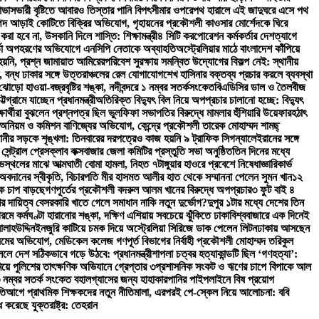
 আভাস
ভারী বৃষ্টিতে আবারও তিস্তার পানি বিপৎসীমার ওপরে
পথ হারালে এই জাদুঘরে এসে পথ
পদ আড়াই কোটিতে বিক্রির অভিযোগ, গৃহায়নের প্রকৌশলী কাওসার মোর্শেদকে ঘিরে
ত করা হবে না, উসকানি দিলে শাস্তি: শিক্ষামন্ত্রী
৪ সিটি করপোরেশন কর্মকর্তার দেশত্যাগে
কর্তা অপহরণের অভিযোগে এনসিপি নেতাকে অব্যাহতি
অস্ট্রেলিয়ার মাঠে বাংলাদেশ কাঁপিয়ে
হয়নি, প্রশ্ন জামায়াত আমিরের
পরিবেশ সুরক্ষায় সমন্বিত উদ্যোগের বিকল্প নেই: স্থানীয়
ত, বন্ধ ঢাকার সঙ্গে উত্তরাঞ্চলের রেল যোগাযোগ
শেখ হাসিনার বক্তব্য প্রচার করলে ব্যবস্থা
ড়ো হাওয়া-বজ্রবৃষ্টির শঙ্কা, নদীবন্দরে ১ নম্বর সতর্কসংকেত
বিএডিসির ডাল ও তৈলবীজ
্রামে যাচ্ছেন প্রধানমন্ত্রী
অতিরিক্ত বিদ্যুৎ বিল নিয়ে অপপ্রচার চালানো হচ্ছে: বিদ্যুৎ
ার্থীরা বুঝলেন প্রশ্নপত্র ছিল ভুল
ফিফা সভাপতির বিরুদ্ধে মামলার হুঁশিয়ারি উয়েফার
হঠাৎ
ার অনিয়ম ও কমিশন বাণিজ্যের অভিযোগ, কেন্দ্রে প্রকৌশলী তারেক মোহাম্মদ শামছ্
ানীর সড়কে শৃঙ্খলা: তিনবারের দরপত্রেও কাজ হয়নি ৯ ট্রাফিক সিগন্যালে
ইরানের সঙ্গে
 সেন্ট্রাল প্রেসক্লাব কক্সবাজার জেলা কমিটির প্রস্তুতি সভা অনুষ্ঠিত
তিন দিনের মধ্যে
োভস্থলের মাঝে আত্মঘাতী বোমা হামলা, নিহত ৭
টাঙ্গুয়ার হাওরে প্রবেশে নিষেধাজ্ঞা
রিকার্ভ
 অবদানের স্বীকৃতি, বিচারপতি মীর হাসমত আলীর হাত থেকে সম্মাননা পেলেন সুমন খান
১২
তিক চাপ বাড়ছে
গণপূর্তের প্রকৌশলী বদরুল আলম খানের বিরুদ্ধে অপপ্রচার
৩ ফুট বাই ৪
ের দায়িত্ব বেসরকারি খাতে গেলে সমাধান নাকি নতুন দুর্ভোগ?
দুপুর ১টার মধ্যে দেশের তিন
গরমে কর্মঘণ্টা হারানোর শঙ্কা, দক্ষিণ এশিয়ায় সবচেয়ে ঝুঁকিতে ঢাকা
বিশ্ববাজারে এক দিনেই
লাহউদ্দিন
ইনজুরি কাটিয়ে চমক দিয়ে অস্ট্রেলিয়া সিরিজে ডাক পেলেন লিটন
ঢাকায় আসছেন
য়মের অভিযোগ, মেডিকেল কলেজ গণপূর্ত বিভাগের নির্বাহী প্রকৌশলী মোহাম্মদ তরিকুল
ললে দেশ সঠিকভাবে গড়ে উঠবে: প্রধানমন্ত্রী
শাপলা চত্বর হত্যাকান্ডটি ছিল ‘গণহত্যা’:
মিয়ে পুলিশের তাৎক্ষণিক অভিযানে গ্রেপ্তার ৩
প্রশাসনিক সংকট ও ঋণের চাপে বিপাকে আল
৩ নম্বর সতর্ক সংকেত বহাল
গ্যাসের জন্য হাহাকার
পানির পাইপলাইনে বিষ প্রয়োগ
তি
আগে প্রাথমিক শিক্ষকদের নতুন নীতিমালা, এরপরই পে-স্কেল নিয়ে আলোচনা: ববি
ধ করেছে যুক্তরাষ্ট্র: তেহরান