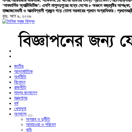
নাসর
শেয়ারবাজার কারসাজি: সাকিবসহ ১৫ জনের মামলার তদন্ত প্রতিবেদন পেছাল
বাড়িওয়া
‘সাবভার্সিভ অ্যাক্টিভিটিজ’: এসপি মাসুদ
দুপুরের মধ্যে দেশের ৮ অঞ্চলে বজ্রবৃষ্টির আশঙ্কা, 
হাজ্জাজ
মেধাবী ও আত্মবিশ্বাসী প্রজন্ম গড়ে তোলা সরকারের প্রধান অগ্রাধিকার : প্রধানমন্ত্র
বৃহঃ. আগ ৬, ২০২৬
বাংলা নিউজ পেপার
জাতীয়
আন্তর্জাতিক
অর্থনীতি
বিনোদন
রাজনীতি
সমগ্র বাংলাদেশ
মন্ত্রণালয়
ধর্ম
খেলাধুলা
অন্যান্য
অপরাধ ও দুর্নীতি
আবহাওয়া ও পরিবেশ
কৃষি