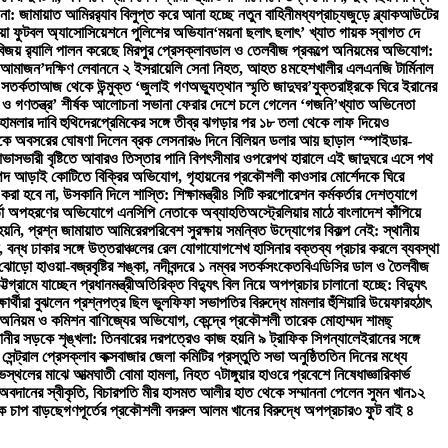
না: জামায়াত আমির
র‍্যাব বিলুপ্ত করে আনা হচ্ছে নতুন বাহিনী
মধ্যপ্রাচ্যজুড়ে ব্ল্যাকআউটের
িয়া ফুটবল অ্যাসোসিয়েশনে পুলিশের অভিযান
‘ময়না ছলাৎ ছলাৎ’ খ্যাত গায়ক স্বাগত দে
জয় র‍্যালি পালন করেছে মিরপুর প্রেসক্লাব
ডাল ও তেলবীজ প্রকল্পে অনিয়মের অভিযোগ:
ফে আমাজন’
দক্ষিণ লেবাননে ২ ইসরায়েলি সেনা নিহত, আহত ৪
মহেশখালীর এলএনজি টার্মিনাল
 সতর্কতা
আজ থেকে উন্মুক্ত ‘জুলাই গণঅভ্যুত্থান স্মৃতি জাদুঘর’
যুক্তরাষ্ট্রকে ঘিরে ইরানের
 ও গণতন্ত্র’ শীর্ষক আলোচনা সভা
না ফেরার দেশে চলে গেলেন ‘গজনি’খ্যাত অভিনেতা
 হামলার দাবি হুথিদের
প্রেমিকের সঙ্গে তীব্র ঝগড়ার পর ১৮ তলা থেকে লাফ দিয়েও
কে অবসরের ঘোষণা দিলেন ব্রক লেসনার
৬ দিনে বিলিয়ন ডলার আয় ছাড়াল ‘স্পাইডার-
 আভাস
ভারী বৃষ্টিতে আবারও তিস্তার পানি বিপৎসীমার ওপরে
পথ হারালে এই জাদুঘরে এসে পথ
পদ আড়াই কোটিতে বিক্রির অভিযোগ, গৃহায়নের প্রকৌশলী কাওসার মোর্শেদকে ঘিরে
ত করা হবে না, উসকানি দিলে শাস্তি: শিক্ষামন্ত্রী
৪ সিটি করপোরেশন কর্মকর্তার দেশত্যাগে
কর্তা অপহরণের অভিযোগে এনসিপি নেতাকে অব্যাহতি
অস্ট্রেলিয়ার মাঠে বাংলাদেশ কাঁপিয়ে
হয়নি, প্রশ্ন জামায়াত আমিরের
পরিবেশ সুরক্ষায় সমন্বিত উদ্যোগের বিকল্প নেই: স্থানীয়
ত, বন্ধ ঢাকার সঙ্গে উত্তরাঞ্চলের রেল যোগাযোগ
শেখ হাসিনার বক্তব্য প্রচার করলে ব্যবস্থা
ড়ো হাওয়া-বজ্রবৃষ্টির শঙ্কা, নদীবন্দরে ১ নম্বর সতর্কসংকেত
বিএডিসির ডাল ও তৈলবীজ
্রামে যাচ্ছেন প্রধানমন্ত্রী
অতিরিক্ত বিদ্যুৎ বিল নিয়ে অপপ্রচার চালানো হচ্ছে: বিদ্যুৎ
ার্থীরা বুঝলেন প্রশ্নপত্র ছিল ভুল
ফিফা সভাপতির বিরুদ্ধে মামলার হুঁশিয়ারি উয়েফার
হঠাৎ
ার অনিয়ম ও কমিশন বাণিজ্যের অভিযোগ, কেন্দ্রে প্রকৌশলী তারেক মোহাম্মদ শামছ্
ানীর সড়কে শৃঙ্খলা: তিনবারের দরপত্রেও কাজ হয়নি ৯ ট্রাফিক সিগন্যালে
ইরানের সঙ্গে
 সেন্ট্রাল প্রেসক্লাব কক্সবাজার জেলা কমিটির প্রস্তুতি সভা অনুষ্ঠিত
তিন দিনের মধ্যে
োভস্থলের মাঝে আত্মঘাতী বোমা হামলা, নিহত ৭
টাঙ্গুয়ার হাওরে প্রবেশে নিষেধাজ্ঞা
রিকার্ভ
 অবদানের স্বীকৃতি, বিচারপতি মীর হাসমত আলীর হাত থেকে সম্মাননা পেলেন সুমন খান
১২
তিক চাপ বাড়ছে
গণপূর্তের প্রকৌশলী বদরুল আলম খানের বিরুদ্ধে অপপ্রচার
৩ ফুট বাই ৪