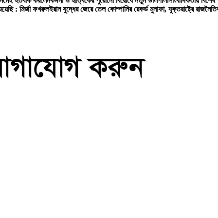
 নেমেই হতবাক করলেন
কঙ্গনা ও হৃত্বিকের পুরোনো বিরোধে নতুন ডালপালা
সাংবাদিকতায় বিশেষ
য়েছি : মির্জা ফখরুল
ইরান যুদ্ধের জেরে তেল কোম্পানির রেকর্ড মুনাফা, যুক্তরাষ্ট্রে রাজনৈ