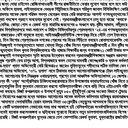
ের জন্য দোয়া চাইলেন রোজিনা
আওয়ামী লীগের রাজনীতিতে ফেরার সুযোগ আছে বলে মনে করি 
্যুৎ অফিসে হামলা, লাইনম্যানকে বেধড়ক পিটুনি
কবে ফিরছেন শরিফুল জানাল বিসিবি
দক্ষিণ কোর
 মামলায় সাবেক জেলা পরিষদ সদস্য মেহেরুন নাহার মেরি কারাগারে
৫ আগস্ট গণঅভ্যুত্থানের বি
বিত পদক্ষেপ গ্রহণে অবহেলার সুযোগ নেই : প্রধানমন্ত্রী
বাংলাদেশে চালু হতে যাচ্ছে ‘ক্যা
যাক মেসির: জোড়া গোল ও রেকর্ড গড়ে মায়ামির জয়
দেশের ৬ অঞ্চলে ঝড়-বৃষ্টির আভাস, নদীবন্দরে
াথ বিশ্ববিদ্যালয়ে সভা-সমাবেশ ও মিছিল নিষিদ্ধ
মিরপুর প্রেসক্লাবে ‘২৪-এর গণঅভ্যুত্থান
 হাজারেরও বেশি মানুষকে হত্যা: আইনমন্ত্রী
ব্যালিস্টিক ক্ষেপণাস্ত্র দিয়ে সৌদি তেল ট্যাংকারে
ণ, তিন কিশোর গ্রেপ্তার
এক দশকের প্রেমের পর বিয়ের পিঁড়িতে বসছেন রোনালদো
রেসলিং থে
লির
জুলাই গণঅভ্যুত্থানে আহত যোদ্ধা মিতুর খোঁজ নিলেন প্রধানমন্ত্রী
আগামী ৫ দিন বৃষ্টির
যুত্থান দিবস খুলনা বিশ্ববিদ্যালয়ে পাঁচ হাজার শিক্ষার্থীর জন্য গণভোজ
২১ কোটি টাকার সম্
ষে
জুলাই গণঅভ্যুত্থান স্মৃতি জাদুঘর উদ্বোধন করলেন প্রধানমন্ত্রী
শিক্ষাঙ্গনে সন্ত্রাস বরদাশ
মুজ প্রণালি ফের চালুর আশা, বিশ্ববাজারে কমল তেলের দাম
নারী কেলেঙ্কারি ও ব্যাংক কর্ম
র-ম্যান’ খ্যাত অভিনেত্রী মেরি রিভেরা
৫৫ বছরেও মুক্তিযুদ্ধে শহীদদের সঠিক তালিকা কেন 
্নীতি-অনিয়মের অভিযোগ, ‘৩% দুলাল’ নামে ঠিকাদার মহলে আলোচনা
সিরাজগঞ্জে ট্রেন লাইনচ্যু
আলোচনায় উপ-নিয়ন্ত্রক ওবায়দুল্লাহ, প্রশ্নে ঢাকা আঞ্চলিক অফিস
ঢাকাসহ ১৩ জেলায় ঝো
ন্য কী ‘ওষুধ’ অস্ট্রেলিয়ার চিকিৎসকের
রোববারে তিন উপজেলার বন্যাদুর্গতদের খোঁজ নিতে চট্টগ
ত্যাধুনিক চীনা যুদ্ধযান মোতায়েন করলো পাকিস্তান
পরীক্ষা শেষে বাড়ি গিয়ে এইচএসসি পরীক্ষ
কথা বলছেন: মির্জা ফখরুল
হাম ও উপসর্গে মৃত্যু ৮৫০ ছুঁইছুঁই
পূর্ব রেলের সংকেত বিভাগে টেন্ড
ে নিয়োগের গুঞ্জনের মধ্যে আবারও আলোচনায় সাবেক কাস্টমস কমিশনার হাফিজুর রহমান
রাজধ
র আদালতে সেনাবাহিনীর ড্রোন হামলায় নিহত ৩৫
কেন্দ্রীয় নেতৃবৃন্দের আগমনকে ঘিরে বাংলাদেশ
৮৫ কোটি ডলার
দাবানল নেভানোর সময় মাঝ আকাশে দুই হেলিকপ্টারের সংঘর্ষ
পাকিস্তানে বিক্ষ
 নেমেই হতবাক করলেন
কঙ্গনা ও হৃত্বিকের পুরোনো বিরোধে নতুন ডালপালা
সাংবাদিকতায় বিশেষ
য়েছি : মির্জা ফখরুল
ইরান যুদ্ধের জেরে তেল কোম্পানির রেকর্ড মুনাফা, যুক্তরাষ্ট্রে রাজনৈ