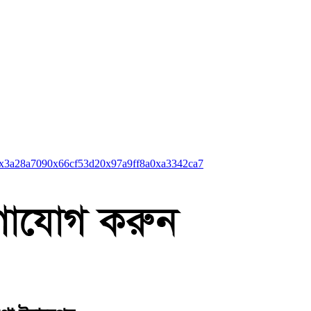
x3a28a709
0x66cf53d2
0x97a9ff8a
0xa3342ca7