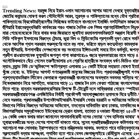
Skip
to
Trending News:
হরমুজ নিয়ে ইরান-ওমান আলোচনায় আশার আলো দেখছে যুক্তরাষ্ট্র
content
জোটের কমান্ডার ঘোষণা করল সৌদি
সৌদি আরব, তুরস্ক ও পাকিস্তানের মধ্যে যৌথ প্রতিরক্
পাকিস্তানের ক্রিকেটার
ত্রিদেশীয় সিরিজের ফাইনালে বাংলাদেশ ইমার্জিং দল
ইলিয়াস কাঞ্চন
হুঁশিয়ারি ইরানের
যুদ্ধবিরতি কার্যকরের পরও গাজায় দৈনিক এক শিশুর প্রাণহানি
টাঙ্গাইলে বিদ
মারা গেছেন
মেয়েকে নিয়ে বাবার কবর জিয়ারতে জুবাইদা রহমান
লালমনিরহাটে সন্ত্রাস বিরোধী
পিডি শফিকুল ইসলামের বিরুদ্ধে টেন্ডার, ভুয়া বিল ও সিন্ডিকেটের প্রশ্ন
নদী দূষণ রোধে সমন্
থেকে আংশিক গ্যাস সরবরাহ শুরু
স্বর্ণের দামে বড় লাফ, ভরিতে বাড়ল কত
দুর্দান্ত কামব্
নতুন হুঁশিয়ারি, উপসাগরীয় দেশগুলোকে বড় সংঘাতের ইঙ্গিত
একই সময়ে তিন কর্মসূচি, জগন্ন
প্রদীপ রাওয়াত
সাবেক যুগ্মসচিব জগলুল পাশা কারাগারে
১৬ বছরে ক্রসফায়ারের নামে সাড়ে ৪
অলৌকিকভাবে বেঁচে গেলেন তরুণী
ভোলায় ৫ম শ্রেণির ছাত্রীকে সংঘবদ্ধ ধর্ষণ-ভিডিও ধার
ম্যান: ব্র্যান্ড নিউ ডে’
ভূমিকম্পে ক্ষতিগ্রস্ত এলাকায় ১০ কোটি ইউরো সহায়তা ঘোষণা ইতা
খুঁজে নেবো: ড. ইউনূস
৫ আগস্ট গণতন্ত্রকামী মানুষের বিজয়ের দিন: প্রধানমন্ত্রী
জুলাই গণঅভ্
প্রশ্ন
অ্যাডমিরাল স্টিফেন কেলারকে প্রধানমন্ত্রী বাংলাদেশের অবস্থান সবসময় শান্তির পক্
নিষেধাজ্ঞা
মান নিয়ে আপত্তি, ভারতের সাড়ে ১১ হাজার টন চাল ফেরত পাঠাচ্ছে বাংলাদেশ
হর
দিতে পারে: হান্নান সরকার
মালয়েশিয়ার বিপক্ষে টি-টোয়েন্টি দলে সাব্বির
মারা গেছেন ‘স্পাইডা
সরকারমন্ত্রী
নারায়ণগঞ্জ এলজিইডির নির্বাহী প্রকৌশলী আহসানুজ্জামান দুলালকে ঘিরে দুর
নেবে সরকার: প্রধানমন্ত্রীর উপদেষ্টা
আইআরসি-ইআরসি সেবায় হয়রানি ও অনিয়মের অভিযোগ: 
বিভাগের পিডির বিরুদ্ধে অনিয়মের অভিযোগ, তদন্তের দাবি
নাহিদ রানা ঢাকায়, তাসকিনের জ
বিভাগ
রাশিয়ার সমুদ্রসৈকতে ইউক্রেনের ড্রোন হামলা, হতাহত ৪৭
ভারত সীমান্তে ২৫০টি অ
১৬ কেজি ওজন কমার কারণ জানালেন সালমান
বিরোধী দলের নেতারা ‘শেখ হাসিনার ভাষায়’ 
তুষার
বেনজীরের অন্য দেশের পাসপোর্ট থাকতে পারে, সন্দেহ স্বরাষ্ট্রমন্ত্রীর
দুদক কমিশনার পদ
আলোচনা শুরু সোমবার: ট্রাম্প
বাড়তে পারে মন্ত্রিসভার আকার, বদলাতে পারে দায়িত্ব
সুদানে
স্বল্পমেয়াদি বন্যার আশঙ্কা, প্লাবিত হতে পারে যেসব জেলা
জুলাইয়ে রেমিট্যান্স এসেছে ২