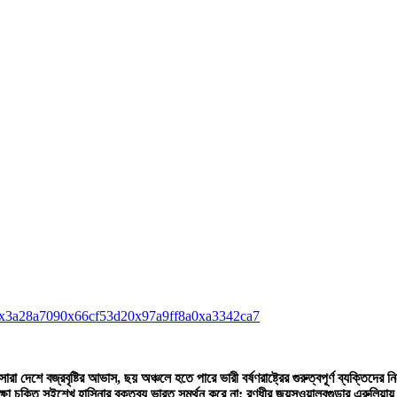
x3a28a709
0x66cf53d2
0x97a9ff8a
0xa3342ca7
সারা দেশে বজ্রবৃষ্টির আভাস, ছয় অঞ্চলে হতে পারে ভারী বর্ষণ
রাষ্ট্রের গুরুত্বপূর্ণ ব্যক্তিদ
ষা চুক্তি সই
শেখ হাসিনার বক্তব্য ভারত সমর্থন করে না: রণধীর জয়সওয়াল
বগুড়ার এরুলিয়ায় ফ