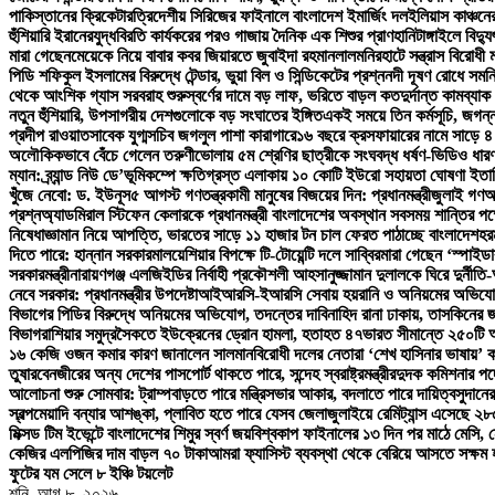
পাকিস্তানের ক্রিকেটার
ত্রিদেশীয় সিরিজের ফাইনালে বাংলাদেশ ইমার্জিং দল
ইলিয়াস কাঞ্চন
হুঁশিয়ারি ইরানের
যুদ্ধবিরতি কার্যকরের পরও গাজায় দৈনিক এক শিশুর প্রাণহানি
টাঙ্গাইলে বিদ
মারা গেছেন
মেয়েকে নিয়ে বাবার কবর জিয়ারতে জুবাইদা রহমান
লালমনিরহাটে সন্ত্রাস বিরোধী
পিডি শফিকুল ইসলামের বিরুদ্ধে টেন্ডার, ভুয়া বিল ও সিন্ডিকেটের প্রশ্ন
নদী দূষণ রোধে সমন্
থেকে আংশিক গ্যাস সরবরাহ শুরু
স্বর্ণের দামে বড় লাফ, ভরিতে বাড়ল কত
দুর্দান্ত কামব্
নতুন হুঁশিয়ারি, উপসাগরীয় দেশগুলোকে বড় সংঘাতের ইঙ্গিত
একই সময়ে তিন কর্মসূচি, জগন্ন
প্রদীপ রাওয়াত
সাবেক যুগ্মসচিব জগলুল পাশা কারাগারে
১৬ বছরে ক্রসফায়ারের নামে সাড়ে ৪
অলৌকিকভাবে বেঁচে গেলেন তরুণী
ভোলায় ৫ম শ্রেণির ছাত্রীকে সংঘবদ্ধ ধর্ষণ-ভিডিও ধার
ম্যান: ব্র্যান্ড নিউ ডে’
ভূমিকম্পে ক্ষতিগ্রস্ত এলাকায় ১০ কোটি ইউরো সহায়তা ঘোষণা ইতা
খুঁজে নেবো: ড. ইউনূস
৫ আগস্ট গণতন্ত্রকামী মানুষের বিজয়ের দিন: প্রধানমন্ত্রী
জুলাই গণঅভ্
প্রশ্ন
অ্যাডমিরাল স্টিফেন কেলারকে প্রধানমন্ত্রী বাংলাদেশের অবস্থান সবসময় শান্তির পক্
নিষেধাজ্ঞা
মান নিয়ে আপত্তি, ভারতের সাড়ে ১১ হাজার টন চাল ফেরত পাঠাচ্ছে বাংলাদেশ
হর
দিতে পারে: হান্নান সরকার
মালয়েশিয়ার বিপক্ষে টি-টোয়েন্টি দলে সাব্বির
মারা গেছেন ‘স্পাইডা
সরকারমন্ত্রী
নারায়ণগঞ্জ এলজিইডির নির্বাহী প্রকৌশলী আহসানুজ্জামান দুলালকে ঘিরে দুর
নেবে সরকার: প্রধানমন্ত্রীর উপদেষ্টা
আইআরসি-ইআরসি সেবায় হয়রানি ও অনিয়মের অভিযোগ: 
বিভাগের পিডির বিরুদ্ধে অনিয়মের অভিযোগ, তদন্তের দাবি
নাহিদ রানা ঢাকায়, তাসকিনের জ
বিভাগ
রাশিয়ার সমুদ্রসৈকতে ইউক্রেনের ড্রোন হামলা, হতাহত ৪৭
ভারত সীমান্তে ২৫০টি অ
১৬ কেজি ওজন কমার কারণ জানালেন সালমান
বিরোধী দলের নেতারা ‘শেখ হাসিনার ভাষায়’ 
তুষার
বেনজীরের অন্য দেশের পাসপোর্ট থাকতে পারে, সন্দেহ স্বরাষ্ট্রমন্ত্রীর
দুদক কমিশনার পদ
আলোচনা শুরু সোমবার: ট্রাম্প
বাড়তে পারে মন্ত্রিসভার আকার, বদলাতে পারে দায়িত্ব
সুদানে
স্বল্পমেয়াদি বন্যার আশঙ্কা, প্লাবিত হতে পারে যেসব জেলা
জুলাইয়ে রেমিট্যান্স এসেছে ২
মিক্সড টিম ইভেন্টে বাংলাদেশের শিমুর স্বর্ণ জয়
বিশ্বকাপ ফাইনালের ১৩ দিন পর মাঠে মেসি,
কেজির এলপিজির দাম বাড়ল ৭০ টাকা
আমরা ফ্যাসিস্ট ব্যবস্থা থেকে বেরিয়ে আসতে সক্ষম হ
ফুটের যম সেলে ৮ ইঞ্চি টয়লেট
শনি. আগ ৮, ২০২৬