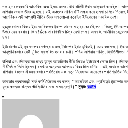
গত ২৮ ফেব্রুয়ারি আমেরিকা এবং ইসরায়েলের যৌথ বাহিনী ইরান আক্রমণ করেছিল। তাতে মৃ
এশিয়ায় সংঘাত তীব্র হয়েছে। ওই অঞ্চলের মার্কিন ঘাঁটি লক্ষ্য করে হামলা চালিয়ে গিয়েছে 
আমেরিকার এই আগ্রাসী নীতির তীব্র সমালোচনা করেছিল ইউরোপের একাধিক দেশ।
হরমুজ খোলার বিষয়ে ইরানের বিরুদ্ধে ট্রাম্প তাদের সাহায্য চেয়েছিলেন। কিন্তু ইউরোপের
উগরে দেন বারবার। জি৭ বৈঠকে তার বিপরীত চিত্র দেখা গেল। এমনকি, জার্মানির চ্যান্সেলর ফ
৪৭।
ইউরোপের এই সুর বদলের নেপথ্যে রয়েছে ট্রাম্পের ইরান চুক্তিই। সময় বদলেছে। ইরানের স
আনুষ্ঠানিকভাবে সেই চুক্তি স্বাক্ষরিত হওয়ার কথা। পশ্চিম এশিয়ায় শান্তি, স্থিতিশীলতা নি
রাশিয়া এবং ইউক্রেনের মধ্যে যুদ্ধে আমেরিকার নীতি নিয়েও ইউরোপে ক্ষোভ ছিল। ইউক্রে
শীর্ষবৈঠকে তিনি ছিলেন। সেখানে অন্যতম আলোচ্য বিষয় ছিল রাশিয়া। এই সংঘাতে আগে
রাশিয়ার বিরুদ্ধে ঐক্যবদ্ধভাবে প্রতিরোধ এবং নতুন নিষেধাজ্ঞা আরোপের প্রতিশ্রুতিও দ
কানাডার প্রধানমন্ত্রী মার্ক কার্নি বৈঠকের পর বলেন, ‘‘আমেরিকা এবং প্রেসিডেন্ট ট্রাম
যুদ্ধক্ষেত্রের বাস্তব পরিস্থিতির সঙ্গে সামঞ্জস্যপূর্ণ।”
সূত্র:
রয়টার্স