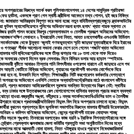
ের নিয়ে অপপ্রচারের বিরুদ্ধে সতর্ক করল পুলিশ
বাংলাদেশসহ ১৪ দেশের সামুদ্রিক প্রতিরক্ষা
ের দুর্ঘটনা, একসঙ্গে প্রাণ গেল স্বামী-স্ত্রী
ভিসা আবেদনে তথ্য গোপন, দুই বছর নিষিদ্ধ
না: জামায়াত আমির
র‍্যাব বিলুপ্ত করে আনা হচ্ছে নতুন বাহিনী
মধ্যপ্রাচ্যজুড়ে ব্ল্যাকআউটের
িয়া ফুটবল অ্যাসোসিয়েশনে পুলিশের অভিযান
‘ময়না ছলাৎ ছলাৎ’ খ্যাত গায়ক স্বাগত দে
জয় র‍্যালি পালন করেছে মিরপুর প্রেসক্লাব
ডাল ও তেলবীজ প্রকল্পে অনিয়মের অভিযোগ:
ফে আমাজন’
দক্ষিণ লেবাননে ২ ইসরায়েলি সেনা নিহত, আহত ৪
মহেশখালীর এলএনজি টার্মিনাল
 সতর্কতা
আজ থেকে উন্মুক্ত ‘জুলাই গণঅভ্যুত্থান স্মৃতি জাদুঘর’
যুক্তরাষ্ট্রকে ঘিরে ইরানের
 ও গণতন্ত্র’ শীর্ষক আলোচনা সভা
না ফেরার দেশে চলে গেলেন ‘গজনি’খ্যাত অভিনেতা
 হামলার দাবি হুথিদের
প্রেমিকের সঙ্গে তীব্র ঝগড়ার পর ১৮ তলা থেকে লাফ দিয়েও
কে অবসরের ঘোষণা দিলেন ব্রক লেসনার
৬ দিনে বিলিয়ন ডলার আয় ছাড়াল ‘স্পাইডার-
 আভাস
ভারী বৃষ্টিতে আবারও তিস্তার পানি বিপৎসীমার ওপরে
পথ হারালে এই জাদুঘরে এসে পথ
পদ আড়াই কোটিতে বিক্রির অভিযোগ, গৃহায়নের প্রকৌশলী কাওসার মোর্শেদকে ঘিরে
ত করা হবে না, উসকানি দিলে শাস্তি: শিক্ষামন্ত্রী
৪ সিটি করপোরেশন কর্মকর্তার দেশত্যাগে
কর্তা অপহরণের অভিযোগে এনসিপি নেতাকে অব্যাহতি
অস্ট্রেলিয়ার মাঠে বাংলাদেশ কাঁপিয়ে
হয়নি, প্রশ্ন জামায়াত আমিরের
পরিবেশ সুরক্ষায় সমন্বিত উদ্যোগের বিকল্প নেই: স্থানীয়
ত, বন্ধ ঢাকার সঙ্গে উত্তরাঞ্চলের রেল যোগাযোগ
শেখ হাসিনার বক্তব্য প্রচার করলে ব্যবস্থা
ড়ো হাওয়া-বজ্রবৃষ্টির শঙ্কা, নদীবন্দরে ১ নম্বর সতর্কসংকেত
বিএডিসির ডাল ও তৈলবীজ
্রামে যাচ্ছেন প্রধানমন্ত্রী
অতিরিক্ত বিদ্যুৎ বিল নিয়ে অপপ্রচার চালানো হচ্ছে: বিদ্যুৎ
ার্থীরা বুঝলেন প্রশ্নপত্র ছিল ভুল
ফিফা সভাপতির বিরুদ্ধে মামলার হুঁশিয়ারি উয়েফার
হঠাৎ
ার অনিয়ম ও কমিশন বাণিজ্যের অভিযোগ, কেন্দ্রে প্রকৌশলী তারেক মোহাম্মদ শামছ্
ানীর সড়কে শৃঙ্খলা: তিনবারের দরপত্রেও কাজ হয়নি ৯ ট্রাফিক সিগন্যালে
ইরানের সঙ্গে
 সেন্ট্রাল প্রেসক্লাব কক্সবাজার জেলা কমিটির প্রস্তুতি সভা অনুষ্ঠিত
তিন দিনের মধ্যে
োভস্থলের মাঝে আত্মঘাতী বোমা হামলা, নিহত ৭
টাঙ্গুয়ার হাওরে প্রবেশে নিষেধাজ্ঞা
রিকার্ভ