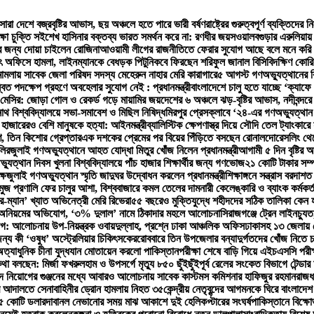
সারা দেশে বজ্রবৃষ্টির আভাস, ছয় অঞ্চলে হতে পারে ভারী বর্ষণ
রাষ্ট্রের গুরুত্বপূর্ণ ব্যক্তিদ
ষা চুক্তি সই
শেখ হাসিনার বক্তব্য ভারত সমর্থন করে না: রণধীর জয়সওয়াল
বগুড়ার এরুলিয়ায় ফ
ের জন্য দোয়া চাইলেন রোজিনা
আওয়ামী লীগের রাজনীতিতে ফেরার সুযোগ আছে বলে মনে করি 
্যুৎ অফিসে হামলা, লাইনম্যানকে বেধড়ক পিটুনি
কবে ফিরছেন শরিফুল জানাল বিসিবি
দক্ষিণ কোর
 মামলায় সাবেক জেলা পরিষদ সদস্য মেহেরুন নাহার মেরি কারাগারে
৫ আগস্ট গণঅভ্যুত্থানের বি
বিত পদক্ষেপ গ্রহণে অবহেলার সুযোগ নেই : প্রধানমন্ত্রী
বাংলাদেশে চালু হতে যাচ্ছে ‘ক্যা
যাক মেসির: জোড়া গোল ও রেকর্ড গড়ে মায়ামির জয়
দেশের ৬ অঞ্চলে ঝড়-বৃষ্টির আভাস, নদীবন্দরে
াথ বিশ্ববিদ্যালয়ে সভা-সমাবেশ ও মিছিল নিষিদ্ধ
মিরপুর প্রেসক্লাবে ‘২৪-এর গণঅভ্যুত্থান
 হাজারেরও বেশি মানুষকে হত্যা: আইনমন্ত্রী
ব্যালিস্টিক ক্ষেপণাস্ত্র দিয়ে সৌদি তেল ট্যাংকারে
ণ, তিন কিশোর গ্রেপ্তার
এক দশকের প্রেমের পর বিয়ের পিঁড়িতে বসছেন রোনালদো
রেসলিং থে
লির
জুলাই গণঅভ্যুত্থানে আহত যোদ্ধা মিতুর খোঁজ নিলেন প্রধানমন্ত্রী
আগামী ৫ দিন বৃষ্টির
যুত্থান দিবস খুলনা বিশ্ববিদ্যালয়ে পাঁচ হাজার শিক্ষার্থীর জন্য গণভোজ
২১ কোটি টাকার সম্
ষে
জুলাই গণঅভ্যুত্থান স্মৃতি জাদুঘর উদ্বোধন করলেন প্রধানমন্ত্রী
শিক্ষাঙ্গনে সন্ত্রাস বরদাশ
মুজ প্রণালি ফের চালুর আশা, বিশ্ববাজারে কমল তেলের দাম
নারী কেলেঙ্কারি ও ব্যাংক কর্ম
র-ম্যান’ খ্যাত অভিনেত্রী মেরি রিভেরা
৫৫ বছরেও মুক্তিযুদ্ধে শহীদদের সঠিক তালিকা কেন 
্নীতি-অনিয়মের অভিযোগ, ‘৩% দুলাল’ নামে ঠিকাদার মহলে আলোচনা
সিরাজগঞ্জে ট্রেন লাইনচ্যু
আলোচনায় উপ-নিয়ন্ত্রক ওবায়দুল্লাহ, প্রশ্নে ঢাকা আঞ্চলিক অফিস
ঢাকাসহ ১৩ জেলায় ঝো
ন্য কী ‘ওষুধ’ অস্ট্রেলিয়ার চিকিৎসকের
রোববারে তিন উপজেলার বন্যাদুর্গতদের খোঁজ নিতে চট্টগ
ত্যাধুনিক চীনা যুদ্ধযান মোতায়েন করলো পাকিস্তান
পরীক্ষা শেষে বাড়ি গিয়ে এইচএসসি পরীক্ষ
কথা বলছেন: মির্জা ফখরুল
হাম ও উপসর্গে মৃত্যু ৮৫০ ছুঁইছুঁই
পূর্ব রেলের সংকেত বিভাগে টেন্ড
ে নিয়োগের গুঞ্জনের মধ্যে আবারও আলোচনায় সাবেক কাস্টমস কমিশনার হাফিজুর রহমান
রাজধ
র আদালতে সেনাবাহিনীর ড্রোন হামলায় নিহত ৩৫
কেন্দ্রীয় নেতৃবৃন্দের আগমনকে ঘিরে বাংলাদেশ
৮৫ কোটি ডলার
দাবানল নেভানোর সময় মাঝ আকাশে দুই হেলিকপ্টারের সংঘর্ষ
পাকিস্তানে বিক্ষ