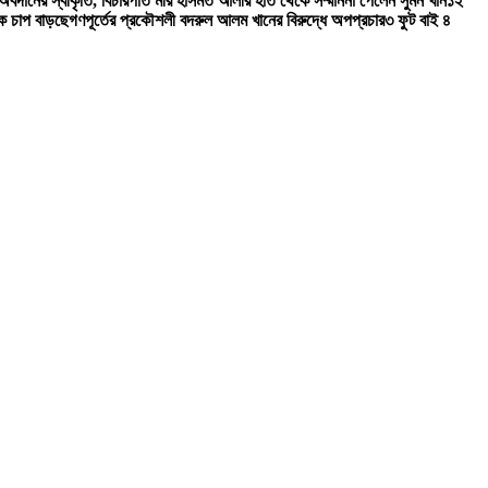
 অবদানের স্বীকৃতি, বিচারপতি মীর হাসমত আলীর হাত থেকে সম্মাননা পেলেন সুমন খান
১২
তিক চাপ বাড়ছে
গণপূর্তের প্রকৌশলী বদরুল আলম খানের বিরুদ্ধে অপপ্রচার
৩ ফুট বাই ৪