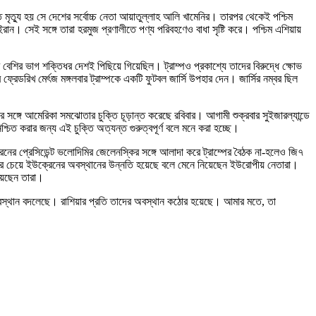
ত্যু হয় সে দেশের সর্বোচ্চ নেতা আয়াতুল্লাহ আলি খামেনির। তারপর থেকেই পশ্চিম
ইরান। সেই সঙ্গে তারা হরমুজ প্রণালীতে পণ্য পরিবহণেও বাধা সৃষ্টি করে। পশ্চিম এশিয়ায়
 বেশির ভাগ শক্তিধর দেশই পিছিয়ে গিয়েছিল। ট্রাম্পও প্রকাশ্যে তাদের বিরুদ্ধে ক্ষোভ
্রেডরিখ মের্ৎজ মঙ্গলবার ট্রাম্পকে একটি ফুটবল জার্সি উপহার দেন। জার্সির নম্বর ছিল
ঙ্গে আমেরিকা সমঝোতার চুক্তি চূড়ান্ত করেছে রবিবার। আগামী শুক্রবার সুইজারল্যান্ডে
শ্চিত করার জন্য এই চুক্তি অত্যন্ত গুরুত্বপূর্ণ বলে মনে করা হচ্ছে।
নের প্রেসিডেন্ট ভলোদিমির জেলেনস্কির সঙ্গে আলাদা করে ট্রাম্পের বৈঠক না-হলেও জি৭
র চেয়ে ইউক্রেনের অবস্থানের উন্নতি হয়েছে বলে মেনে নিয়েছেন ইউরোপীয় নেতারা।
িয়েছেন তারা।
্পের অবস্থান বদলেছে। রাশিয়ার প্রতি তাদের অবস্থান কঠোর হয়েছে। আমার মতে, তা