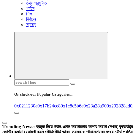
তথ্য প্রযুক্তি
পর্যটন
শিক্ষা
নির্বাচন
স্বাস্থ্য
Search
for:
Or check our Popular Categories...
0x0211230a
0x17b24ce8
0x1c8c5b6a
0x23a28a90
0x292828ad
0
Trending News:
হরমুজ নিয়ে ইরান-ওমান আলোচনায় আশার আলো দেখছে যুক্তরাষ্ট্র
জোটের কমান্ডার ঘোষণা করল সৌদি
সৌদি আরব, তুরস্ক ও পাকিস্তানের মধ্যে যৌথ প্রতিরক্