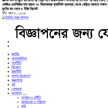
মিক্সড টিম ইভেন্টে বাংলাদেশের শিমুর স্বর্ণ জয়
বিশ্বকাপ ফাইনালের ১৩ দিন পর মাঠে মেসি,
কেজির এলপিজির দাম বাড়ল ৭০ টাকা
আমরা ফ্যাসিস্ট ব্যবস্থা থেকে বেরিয়ে আসতে সক্ষম হ
ফুটের যম সেলে ৮ ইঞ্চি টয়লেট
শনি. আগ ৮, ২০২৬
বাংলা নিউজ পেপার
জাতীয়
আন্তর্জাতিক
অর্থনীতি
বিনোদন
রাজনীতি
সমগ্র বাংলাদেশ
মন্ত্রণালয়
ধর্ম
খেলাধুলা
অন্যান্য
অপরাধ ও দুর্নীতি
আবহাওয়া ও পরিবেশ
কৃষি