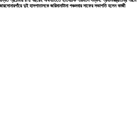
ন্বিত প্রচেষ্টায় ৪-৫ বছরেই অর্থনীতিতে ইতিবাচক পরিবর্তন সম্ভব: প্রধানমন্ত্রী
তীব্র গরমে
জার
সোনারগাঁয়ে দুই হাসপাতালকে জরিমানা
টানা পঞ্চমবার সাফের সভাপতি হলেন কাজী