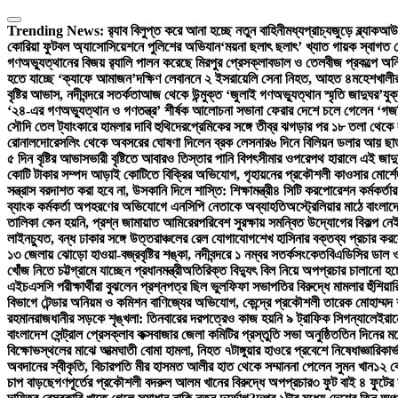
Skip
to
Trending News:
র‍্যাব বিলুপ্ত করে আনা হচ্ছে নতুন বাহিনী
মধ্যপ্রাচ্যজুড়ে ব্ল্যাকআউ
content
কোরিয়া ফুটবল অ্যাসোসিয়েশনে পুলিশের অভিযান
‘ময়না ছলাৎ ছলাৎ’ খ্যাত গায়ক স্বাগত 
গণঅভ্যুত্থানের বিজয় র‍্যালি পালন করেছে মিরপুর প্রেসক্লাব
ডাল ও তেলবীজ প্রকল্পে অনিয
হতে যাচ্ছে ‘ক্যাফে আমাজন’
দক্ষিণ লেবাননে ২ ইসরায়েলি সেনা নিহত, আহত ৪
মহেশখালীর
বৃষ্টির আভাস, নদীবন্দরে সতর্কতা
আজ থেকে উন্মুক্ত ‘জুলাই গণঅভ্যুত্থান স্মৃতি জাদুঘর’
যুক
‘২৪-এর গণঅভ্যুত্থান ও গণতন্ত্র’ শীর্ষক আলোচনা সভা
না ফেরার দেশে চলে গেলেন ‘গজন
সৌদি তেল ট্যাংকারে হামলার দাবি হুথিদের
প্রেমিকের সঙ্গে তীব্র ঝগড়ার পর ১৮ তলা থেক
রোনালদো
রেসলিং থেকে অবসরের ঘোষণা দিলেন ব্রক লেসনার
৬ দিনে বিলিয়ন ডলার আয় ছাড়াল
৫ দিন বৃষ্টির আভাস
ভারী বৃষ্টিতে আবারও তিস্তার পানি বিপৎসীমার ওপরে
পথ হারালে এই জাদু
কোটি টাকার সম্পদ আড়াই কোটিতে বিক্রির অভিযোগ, গৃহায়নের প্রকৌশলী কাওসার মোর্শেদ
সন্ত্রাস বরদাশত করা হবে না, উসকানি দিলে শাস্তি: শিক্ষামন্ত্রী
৪ সিটি করপোরেশন কর্মকর্তার
ব্যাংক কর্মকর্তা অপহরণের অভিযোগে এনসিপি নেতাকে অব্যাহতি
অস্ট্রেলিয়ার মাঠে বাংলাদ
তালিকা কেন হয়নি, প্রশ্ন জামায়াত আমিরের
পরিবেশ সুরক্ষায় সমন্বিত উদ্যোগের বিকল্প নেই:
লাইনচ্যুত, বন্ধ ঢাকার সঙ্গে উত্তরাঞ্চলের রেল যোগাযোগ
শেখ হাসিনার বক্তব্য প্রচার করলে
১৩ জেলায় ঝোড়ো হাওয়া-বজ্রবৃষ্টির শঙ্কা, নদীবন্দরে ১ নম্বর সতর্কসংকেত
বিএডিসির ডাল ও
খোঁজ নিতে চট্টগ্রামে যাচ্ছেন প্রধানমন্ত্রী
অতিরিক্ত বিদ্যুৎ বিল নিয়ে অপপ্রচার চালানো হচ্ছ
এইচএসসি পরীক্ষার্থীরা বুঝলেন প্রশ্নপত্র ছিল ভুল
ফিফা সভাপতির বিরুদ্ধে মামলার হুঁশিয়া
বিভাগে টেন্ডার অনিয়ম ও কমিশন বাণিজ্যের অভিযোগ, কেন্দ্রে প্রকৌশলী তারেক মোহাম্মদ শ
রহমান
রাজধানীর সড়কে শৃঙ্খলা: তিনবারের দরপত্রেও কাজ হয়নি ৯ ট্রাফিক সিগন্যালে
ইরান
বাংলাদেশ সেন্ট্রাল প্রেসক্লাব কক্সবাজার জেলা কমিটির প্রস্তুতি সভা অনুষ্ঠিত
তিন দিনের মধ
বিক্ষোভস্থলের মাঝে আত্মঘাতী বোমা হামলা, নিহত ৭
টাঙ্গুয়ার হাওরে প্রবেশে নিষেধাজ্ঞা
রিকার্
অবদানের স্বীকৃতি, বিচারপতি মীর হাসমত আলীর হাত থেকে সম্মাননা পেলেন সুমন খান
১২ ক
চাপ বাড়ছে
গণপূর্তের প্রকৌশলী বদরুল আলম খানের বিরুদ্ধে অপপ্রচার
৩ ফুট বাই ৪ ফুটের