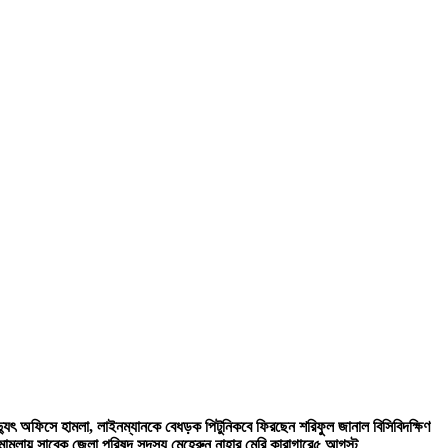
িদ্যুৎ অফিসে হামলা, লাইনম্যানকে বেধড়ক পিটুনি
কবে ফিরছেন শরিফুল জানাল বিসিবি
দক্ষিণ
ী মামলায় সাবেক জেলা পরিষদ সদস্য মেহেরুন নাহার মেরি কারাগারে
৫ আগস্ট