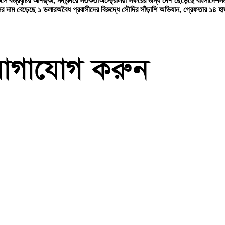
লে বজ্রবৃষ্টির আশঙ্কা, নদীবন্দরে সতর্কতা
অস্ট্রেলিয়া সফরের জন্য দেশ ছেড়েছে বাংলাদেশ
সম
ের দাম বেড়েছে ১ ডলার
অবৈধ প্রবাসীদের বিরুদ্ধে সৌদির সাঁড়াশি অভিযান, গ্রেফতার ১৪ হা