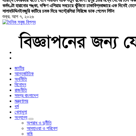
দায়িত্ব বেসরকারি খাতে গেলে সমাধান নাকি নতুন দুর্ভোগ?
দুপুর ১টার মধ্যে দেশের তিন অঞ্চ
কর্মঘণ্টা হারানোর শঙ্কা, দক্ষিণ এশিয়ায় সবচেয়ে ঝুঁকিতে ঢাকা
বিশ্ববাজারে এক দিনেই তেল
সালাহউদ্দিন
ইনজুরি কাটিয়ে চমক দিয়ে অস্ট্রেলিয়া সিরিজে ডাক পেলেন লিটন
শুক্র. আগ ৭, ২০২৬
বাংলা নিউজ পেপার
জাতীয়
আন্তর্জাতিক
অর্থনীতি
বিনোদন
রাজনীতি
সমগ্র বাংলাদেশ
মন্ত্রণালয়
ধর্ম
খেলাধুলা
অন্যান্য
অপরাধ ও দুর্নীতি
আবহাওয়া ও পরিবেশ
কৃষি