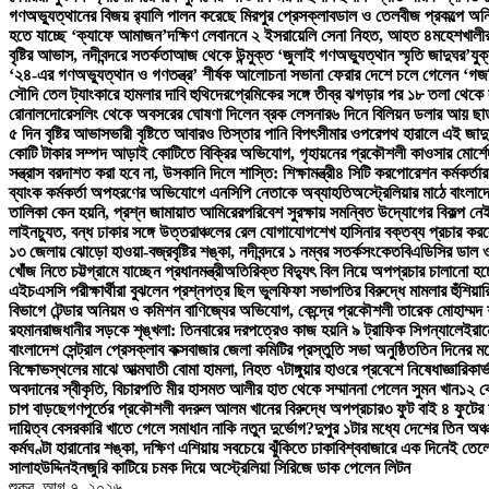
গণঅভ্যুত্থানের বিজয় র‍্যালি পালন করেছে মিরপুর প্রেসক্লাব
ডাল ও তেলবীজ প্রকল্পে অনিয
হতে যাচ্ছে ‘ক্যাফে আমাজন’
দক্ষিণ লেবাননে ২ ইসরায়েলি সেনা নিহত, আহত ৪
মহেশখালীর
বৃষ্টির আভাস, নদীবন্দরে সতর্কতা
আজ থেকে উন্মুক্ত ‘জুলাই গণঅভ্যুত্থান স্মৃতি জাদুঘর’
যুক
‘২৪-এর গণঅভ্যুত্থান ও গণতন্ত্র’ শীর্ষক আলোচনা সভা
না ফেরার দেশে চলে গেলেন ‘গজন
সৌদি তেল ট্যাংকারে হামলার দাবি হুথিদের
প্রেমিকের সঙ্গে তীব্র ঝগড়ার পর ১৮ তলা থেক
রোনালদো
রেসলিং থেকে অবসরের ঘোষণা দিলেন ব্রক লেসনার
৬ দিনে বিলিয়ন ডলার আয় ছাড়াল
৫ দিন বৃষ্টির আভাস
ভারী বৃষ্টিতে আবারও তিস্তার পানি বিপৎসীমার ওপরে
পথ হারালে এই জাদু
কোটি টাকার সম্পদ আড়াই কোটিতে বিক্রির অভিযোগ, গৃহায়নের প্রকৌশলী কাওসার মোর্শেদ
সন্ত্রাস বরদাশত করা হবে না, উসকানি দিলে শাস্তি: শিক্ষামন্ত্রী
৪ সিটি করপোরেশন কর্মকর্তার
ব্যাংক কর্মকর্তা অপহরণের অভিযোগে এনসিপি নেতাকে অব্যাহতি
অস্ট্রেলিয়ার মাঠে বাংলাদ
তালিকা কেন হয়নি, প্রশ্ন জামায়াত আমিরের
পরিবেশ সুরক্ষায় সমন্বিত উদ্যোগের বিকল্প নেই:
লাইনচ্যুত, বন্ধ ঢাকার সঙ্গে উত্তরাঞ্চলের রেল যোগাযোগ
শেখ হাসিনার বক্তব্য প্রচার করলে
১৩ জেলায় ঝোড়ো হাওয়া-বজ্রবৃষ্টির শঙ্কা, নদীবন্দরে ১ নম্বর সতর্কসংকেত
বিএডিসির ডাল ও
খোঁজ নিতে চট্টগ্রামে যাচ্ছেন প্রধানমন্ত্রী
অতিরিক্ত বিদ্যুৎ বিল নিয়ে অপপ্রচার চালানো হচ্ছ
এইচএসসি পরীক্ষার্থীরা বুঝলেন প্রশ্নপত্র ছিল ভুল
ফিফা সভাপতির বিরুদ্ধে মামলার হুঁশিয়া
বিভাগে টেন্ডার অনিয়ম ও কমিশন বাণিজ্যের অভিযোগ, কেন্দ্রে প্রকৌশলী তারেক মোহাম্মদ শ
রহমান
রাজধানীর সড়কে শৃঙ্খলা: তিনবারের দরপত্রেও কাজ হয়নি ৯ ট্রাফিক সিগন্যালে
ইরান
বাংলাদেশ সেন্ট্রাল প্রেসক্লাব কক্সবাজার জেলা কমিটির প্রস্তুতি সভা অনুষ্ঠিত
তিন দিনের মধ
বিক্ষোভস্থলের মাঝে আত্মঘাতী বোমা হামলা, নিহত ৭
টাঙ্গুয়ার হাওরে প্রবেশে নিষেধাজ্ঞা
রিকার্
অবদানের স্বীকৃতি, বিচারপতি মীর হাসমত আলীর হাত থেকে সম্মাননা পেলেন সুমন খান
১২ ক
চাপ বাড়ছে
গণপূর্তের প্রকৌশলী বদরুল আলম খানের বিরুদ্ধে অপপ্রচার
৩ ফুট বাই ৪ ফুটের
দায়িত্ব বেসরকারি খাতে গেলে সমাধান নাকি নতুন দুর্ভোগ?
দুপুর ১টার মধ্যে দেশের তিন অঞ্চ
কর্মঘণ্টা হারানোর শঙ্কা, দক্ষিণ এশিয়ায় সবচেয়ে ঝুঁকিতে ঢাকা
বিশ্ববাজারে এক দিনেই তেল
সালাহউদ্দিন
ইনজুরি কাটিয়ে চমক দিয়ে অস্ট্রেলিয়া সিরিজে ডাক পেলেন লিটন
শুক্র. আগ ৭, ২০২৬