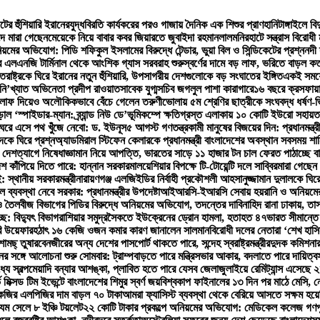
টের হুঁশিয়ারি ইরানের
যুদ্ধবিরতি কার্যকরের পরও গাজায় দৈনিক এক শিশুর প্রাণহানি
টাঙ্গাইলে ব
দে মারা গেছেন
মেয়েকে নিয়ে বাবার কবর জিয়ারতে জুবাইদা রহমান
লালমনিরহাটে সন্ত্রাস বিরোধ
়মের অভিযোগ: পিডি শফিকুল ইসলামের বিরুদ্ধে টেন্ডার, ভুয়া বিল ও সিন্ডিকেটের প্রশ্ন
নদী 
 এলএনজি টার্মিনাল থেকে আংশিক গ্যাস সরবরাহ শুরু
স্বর্ণের দামে বড় লাফ, ভরিতে বাড়ল ক
্তরাষ্ট্রকে ঘিরে ইরানের নতুন হুঁশিয়ারি, উপসাগরীয় দেশগুলোকে বড় সংঘাতের ইঙ্গিত
একই সময়ে 
ি’খ্যাত অভিনেতা প্রদীপ রাওয়াত
সাবেক যুগ্মসচিব জগলুল পাশা কারাগারে
১৬ বছরে ক্রসফায়া
ে লাফ দিয়েও অলৌকিকভাবে বেঁচে গেলেন তরুণী
ভোলায় ৫ম শ্রেণির ছাত্রীকে সংঘবদ্ধ ধর্ষণ-
 ‘স্পাইডার-ম্যান: ব্র্যান্ড নিউ ডে’
ভূমিকম্পে ক্ষতিগ্রস্ত এলাকায় ১০ কোটি ইউরো সহায়ত
ঘরে এসে পথ খুঁজে নেবো: ড. ইউনূস
৫ আগস্ট গণতন্ত্রকামী মানুষের বিজয়ের দিন: প্রধানমন্ত্র
কে ঘিরে প্রশ্ন
অ্যাডমিরাল স্টিফেন কেলারকে প্রধানমন্ত্রী বাংলাদেশের অবস্থান সবসময় শান
 দেশত্যাগে নিষেধাজ্ঞা
মান নিয়ে আপত্তি, ভারতের সাড়ে ১১ হাজার টন চাল ফেরত পাঠাচ্ছে ব
েশ কাঁপিয়ে দিতে পারে: হান্নান সরকার
মালয়েশিয়ার বিপক্ষে টি-টোয়েন্টি দলে সাব্বির
মারা গেছেন 
 স্থানীয় সরকারমন্ত্রী
নারায়ণগঞ্জ এলজিইডির নির্বাহী প্রকৌশলী আহসানুজ্জামান দুলালকে ঘ
 ব্যবস্থা নেবে সরকার: প্রধানমন্ত্রীর উপদেষ্টা
আইআরসি-ইআরসি সেবায় হয়রানি ও অনিয়মের অ
 তৈলবীজ বিভাগের পিডির বিরুদ্ধে অনিয়মের অভিযোগ, তদন্তের দাবি
নাহিদ রানা ঢাকায়, তা
ে: বিদ্যুৎ বিভাগ
রাশিয়ার সমুদ্রসৈকতে ইউক্রেনের ড্রোন হামলা, হতাহত ৪৭
ভারত সীমান্তে
রি উয়েফার
হঠাৎ ১৬ কেজি ওজন কমার কারণ জানালেন সালমান
বিরোধী দলের নেতারা ‘শেখ হাসি
ামছ্ তুষার
বেনজীরের অন্য দেশের পাসপোর্ট থাকতে পারে, সন্দেহ স্বরাষ্ট্রমন্ত্রীর
দুদক কমিশনার
ের সঙ্গে আলোচনা শুরু সোমবার: ট্রাম্প
বাড়তে পারে মন্ত্রিসভার আকার, বদলাতে পারে দায়িত্ব
্যে স্বল্পমেয়াদি বন্যার আশঙ্কা, প্লাবিত হতে পারে যেসব জেলা
জুলাইয়ে রেমিট্যান্স এসেছে
ভ মিক্সড টিম ইভেন্টে বাংলাদেশের শিমুর স্বর্ণ জয়
বিশ্বকাপ ফাইনালের ১৩ দিন পর মাঠে মেসি,
েজির এলপিজির দাম বাড়ল ৭০ টাকা
আমরা ফ্যাসিস্ট ব্যবস্থা থেকে বেরিয়ে আসতে সক্ষম হয়ে
 যম সেলে ৮ ইঞ্চি টয়লেট
২২ কোটি টাকার প্রকল্পে অনিয়মের অভিযোগ: মেডিকেল কলেজ গণপূর্ত