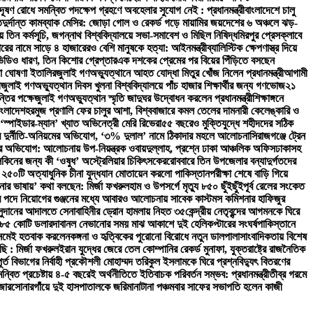
দূষণ রোধে সমন্বিত পদক্ষেপ গ্রহণে অবহেলার সুযোগ নেই : প্রধানমন্ত্রী
বাংলাদেশে চালু
ত
দুর্দান্ত কামব্যাক মেসির: জোড়া গোল ও রেকর্ড গড়ে মায়ামির জয়
দেশের ৬ অঞ্চলে ঝড়-
তিন কর্মসূচি, জগন্নাথ বিশ্ববিদ্যালয়ে সভা-সমাবেশ ও মিছিল নিষিদ্ধ
মিরপুর প্রেসক্লাবে
রের নামে সাড়ে ৪ হাজারেরও বেশি মানুষকে হত্যা: আইনমন্ত্রী
ব্যালিস্টিক ক্ষেপণাস্ত্র দিয়ে
ভিডিও ধারণ, তিন কিশোর গ্রেপ্তার
এক দশকের প্রেমের পর বিয়ের পিঁড়িতে বসছেন
া ঘোষণা ইতালির
জুলাই গণঅভ্যুত্থানে আহত যোদ্ধা মিতুর খোঁজ নিলেন প্রধানমন্ত্রী
আগামী
ী
জুলাই গণঅভ্যুত্থান দিবস খুলনা বিশ্ববিদ্যালয়ে পাঁচ হাজার শিক্ষার্থীর জন্য গণভোজ
২১
্তির পক্ষে
জুলাই গণঅভ্যুত্থান স্মৃতি জাদুঘর উদ্বোধন করলেন প্রধানমন্ত্রী
শিক্ষাঙ্গনে
াংলাদেশ
হরমুজ প্রণালি ফের চালুর আশা, বিশ্ববাজারে কমল তেলের দাম
নারী কেলেঙ্কারি ও
‘স্পাইডার-ম্যান’ খ্যাত অভিনেত্রী মেরি রিভেরা
৫৫ বছরেও মুক্তিযুদ্ধে শহীদদের সঠিক
িরে দুর্নীতি-অনিয়মের অভিযোগ, ‘৩% দুলাল’ নামে ঠিকাদার মহলে আলোচনা
সিরাজগঞ্জে ট্রেন
ভিযোগ: আলোচনায় উপ-নিয়ন্ত্রক ওবায়দুল্লাহ, প্রশ্নে ঢাকা আঞ্চলিক অফিস
ঢাকাসহ
সকিনের জন্য কী ‘ওষুধ’ অস্ট্রেলিয়ার চিকিৎসকের
রোববারে তিন উপজেলার বন্যাদুর্গতদের
 ২৫০টি অত্যাধুনিক চীনা যুদ্ধযান মোতায়েন করলো পাকিস্তান
পরীক্ষা শেষে বাড়ি গিয়ে
নার ভাষায়’ কথা বলছেন: মির্জা ফখরুল
হাম ও উপসর্গে মৃত্যু ৮৫০ ছুঁইছুঁই
পূর্ব রেলের সংকেত
 পদে নিয়োগের গুঞ্জনের মধ্যে আবারও আলোচনায় সাবেক কাস্টমস কমিশনার হাফিজুর
সুদানের আদালতে সেনাবাহিনীর ড্রোন হামলায় নিহত ৩৫
কেন্দ্রীয় নেতৃবৃন্দের আগমনকে ঘিরে
 ২৮৫ কোটি ডলার
দাবানল নেভানোর সময় মাঝ আকাশে দুই হেলিকপ্টারের সংঘর্ষ
পাকিস্তানে
 নেমেই হতবাক করলেন
কঙ্গনা ও হৃত্বিকের পুরোনো বিরোধে নতুন ডালপালা
সাংবাদিকতায় বিশেষ
ছি : মির্জা ফখরুল
ইরান যুদ্ধের জেরে তেল কোম্পানির রেকর্ড মুনাফা, যুক্তরাষ্ট্রে রাজনৈতিক
 বিভাগের নির্বাহী প্রকৌশলী মোহাম্মদ তরিকুল ইসলামকে ঘিরে প্রশ্ন
বিদ্যুৎ বিতরণের
ন্বিত প্রচেষ্টায় ৪-৫ বছরেই অর্থনীতিতে ইতিবাচক পরিবর্তন সম্ভব: প্রধানমন্ত্রী
তীব্র গরমে
জার
সোনারগাঁয়ে দুই হাসপাতালকে জরিমানা
টানা পঞ্চমবার সাফের সভাপতি হলেন কাজী