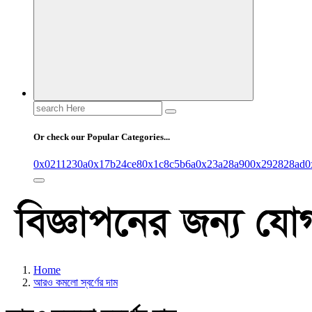
Search
for:
Or check our Popular Categories...
0x0211230a
0x17b24ce8
0x1c8c5b6a
0x23a28a90
0x292828ad
0
Home
আরও কমলো স্বর্ণের দাম