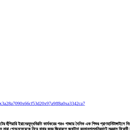
x3a28a709
0x66cf53d2
0x97a9ff8a
0xa3342ca7
টের হুঁশিয়ারি ইরানের
যুদ্ধবিরতি কার্যকরের পরও গাজায় দৈনিক এক শিশুর প্রাণহানি
টাঙ্গাইলে ব
দে মারা গেছেন
মেয়েকে নিয়ে বাবার কবর জিয়ারতে জুবাইদা রহমান
লালমনিরহাটে সন্ত্রাস বিরোধ