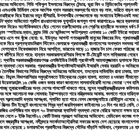
়মের অভিযোগ: পিডি শফিকুল ইসলামের বিরুদ্ধে টেন্ডার, ভুয়া বিল ও সিন্ডিকেটের প্রশ্ন
নদী 
 এলএনজি টার্মিনাল থেকে আংশিক গ্যাস সরবরাহ শুরু
স্বর্ণের দামে বড় লাফ, ভরিতে বাড়ল ক
্তরাষ্ট্রকে ঘিরে ইরানের নতুন হুঁশিয়ারি, উপসাগরীয় দেশগুলোকে বড় সংঘাতের ইঙ্গিত
একই সময়ে 
ি’খ্যাত অভিনেতা প্রদীপ রাওয়াত
সাবেক যুগ্মসচিব জগলুল পাশা কারাগারে
১৬ বছরে ক্রসফায়া
ে লাফ দিয়েও অলৌকিকভাবে বেঁচে গেলেন তরুণী
ভোলায় ৫ম শ্রেণির ছাত্রীকে সংঘবদ্ধ ধর্ষণ-
 ‘স্পাইডার-ম্যান: ব্র্যান্ড নিউ ডে’
ভূমিকম্পে ক্ষতিগ্রস্ত এলাকায় ১০ কোটি ইউরো সহায়ত
ঘরে এসে পথ খুঁজে নেবো: ড. ইউনূস
৫ আগস্ট গণতন্ত্রকামী মানুষের বিজয়ের দিন: প্রধানমন্ত্র
কে ঘিরে প্রশ্ন
অ্যাডমিরাল স্টিফেন কেলারকে প্রধানমন্ত্রী বাংলাদেশের অবস্থান সবসময় শান
 দেশত্যাগে নিষেধাজ্ঞা
মান নিয়ে আপত্তি, ভারতের সাড়ে ১১ হাজার টন চাল ফেরত পাঠাচ্ছে ব
েশ কাঁপিয়ে দিতে পারে: হান্নান সরকার
মালয়েশিয়ার বিপক্ষে টি-টোয়েন্টি দলে সাব্বির
মারা গেছেন 
 স্থানীয় সরকারমন্ত্রী
নারায়ণগঞ্জ এলজিইডির নির্বাহী প্রকৌশলী আহসানুজ্জামান দুলালকে ঘ
 ব্যবস্থা নেবে সরকার: প্রধানমন্ত্রীর উপদেষ্টা
আইআরসি-ইআরসি সেবায় হয়রানি ও অনিয়মের অ
 তৈলবীজ বিভাগের পিডির বিরুদ্ধে অনিয়মের অভিযোগ, তদন্তের দাবি
নাহিদ রানা ঢাকায়, তা
ে: বিদ্যুৎ বিভাগ
রাশিয়ার সমুদ্রসৈকতে ইউক্রেনের ড্রোন হামলা, হতাহত ৪৭
ভারত সীমান্তে
রি উয়েফার
হঠাৎ ১৬ কেজি ওজন কমার কারণ জানালেন সালমান
বিরোধী দলের নেতারা ‘শেখ হাসি
ামছ্ তুষার
বেনজীরের অন্য দেশের পাসপোর্ট থাকতে পারে, সন্দেহ স্বরাষ্ট্রমন্ত্রীর
দুদক কমিশনার
ের সঙ্গে আলোচনা শুরু সোমবার: ট্রাম্প
বাড়তে পারে মন্ত্রিসভার আকার, বদলাতে পারে দায়িত্ব
্যে স্বল্পমেয়াদি বন্যার আশঙ্কা, প্লাবিত হতে পারে যেসব জেলা
জুলাইয়ে রেমিট্যান্স এসেছে
ভ মিক্সড টিম ইভেন্টে বাংলাদেশের শিমুর স্বর্ণ জয়
বিশ্বকাপ ফাইনালের ১৩ দিন পর মাঠে মেসি,
েজির এলপিজির দাম বাড়ল ৭০ টাকা
আমরা ফ্যাসিস্ট ব্যবস্থা থেকে বেরিয়ে আসতে সক্ষম হয়ে
 যম সেলে ৮ ইঞ্চি টয়লেট
২২ কোটি টাকার প্রকল্পে অনিয়মের অভিযোগ: মেডিকেল কলেজ গণপূর্ত
লে বজ্রবৃষ্টির আশঙ্কা, নদীবন্দরে সতর্কতা
অস্ট্রেলিয়া সফরের জন্য দেশ ছেড়েছে বাংলাদেশ
সম
ের দাম বেড়েছে ১ ডলার
অবৈধ প্রবাসীদের বিরুদ্ধে সৌদির সাঁড়াশি অভিযান, গ্রেফতার ১৪ হা