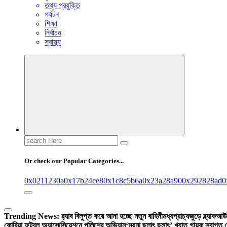
তথ্য প্রযুক্তি
পর্যটন
শিক্ষা
নির্বাচন
স্বাস্থ্য
Search
for:
Or check our Popular Categories...
0x0211230a
0x17b24ce8
0x1c8c5b6a
0x23a28a90
0x292828ad
0
Trending News:
র‍্যাব বিলুপ্ত করে আনা হচ্ছে নতুন বাহিনী
মধ্যপ্রাচ্যজুড়ে ব্ল্যাকআউ
কোরিয়া ফুটবল অ্যাসোসিয়েশনে পুলিশের অভিযান
‘ময়না ছলাৎ ছলাৎ’ খ্যাত গায়ক স্বাগত 