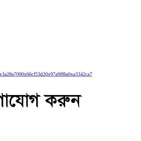
x3a28a709
0x66cf53d2
0x97a9ff8a
0xa3342ca7