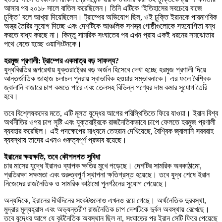
আসার পর ২০১৮ সালে বাতিল করেছিলেন। তিনি এটিকে ‘ইতিহাসের সবচেয়ে বাজে
চুক্তি’ বলে আখ্যা দিয়েছিলেন। ট্রাম্পের অভিযোগ ছিল, ওই চুক্তি ইরানকে পারমাণবিক
অস্ত্র তৈরির সুযোগ দিচ্ছে এবং দেশটিকে আঞ্চলিক সশস্ত্র গোষ্ঠীগুলোকে সহযোগিতা বন্ধ
করতে বাধ্য করছে না। কিন্তু সামরিক সংঘাতের পর এখন প্রায় একই ধরনের সমঝোতার
পথে যেতে হচ্ছে ওয়াশিংটনকে।
হরমুজ প্রণালী: ট্রাম্পের একমাত্র বড় সাফল্য?
যুদ্ধবিরতির রূপরেখায় যুক্তরাষ্ট্রের বড় অর্জন হিসেবে দেখা হচ্ছে হরমুজ প্রণালী দিয়ে
আন্তর্জাতিক জাহাজ চলাচল পুনরায় স্বাভাবিক হওয়ার সম্ভাবনাকে। এর ফলে বৈশ্বিক
জ্বালানি বাজারে চাপ কমতে পারে এবং তেলসহ বিভিন্ন পণ্যের দাম কমার সুযোগ তৈরি
হবে।
তবে বিশ্লেষকদের মতে, এটি মূলত যুদ্ধের আগের পরিস্থিতিতে ফিরে যাওয়া। ইরান বিশ্ব
অর্থনীতির ওপর চাপ সৃষ্টি এবং যুক্তরাষ্ট্রকে রাজনৈতিকভাবে চাপে ফেলতে হরমুজ প্রণালী
ব্যবহার করেছিল। এই পদক্ষেপের মাধ্যমে তেহরান দেখিয়েছে, বৈশ্বিক জ্বালানি সরবরাহ
ব্যবস্থায় তাদের এখনও গুরুত্বপূর্ণ প্রভাব রয়েছে।
ইরানের ক্ষয়ক্ষতি, তবে কৌশলগত সুবিধা
চার মাসের যুদ্ধে ইরানও ব্যাপক ক্ষতির মুখে পড়েছে। দেশটির সামরিক অবকাঠামো,
প্রতিরক্ষা সক্ষমতা এবং গুরুত্বপূর্ণ স্থাপনা ক্ষতিগ্রস্ত হয়েছে। তবে যুদ্ধ শেষে ইরান
নিজেদের রাজনৈতিক ও সামরিক কাঠামো পুনর্গঠনের সুযোগ পেয়েছে।
অন্যদিকে, ইরানের দীর্ঘদিনের সংকটগুলোও এখনও রয়ে গেছে। অর্থনৈতিক দুরবস্থা,
মুদ্রার মূল্যহ্রাস এবং অভ্যন্তরীণ রাজনৈতিক চাপ দেশটিকে দুর্বল অবস্থায় রেখেছে।
তবে যুদ্ধের আগে যে কূটনৈতিক অবস্থান ছিল না, সংঘাতের পর ইরান সেটি ফিরে পেয়েছে