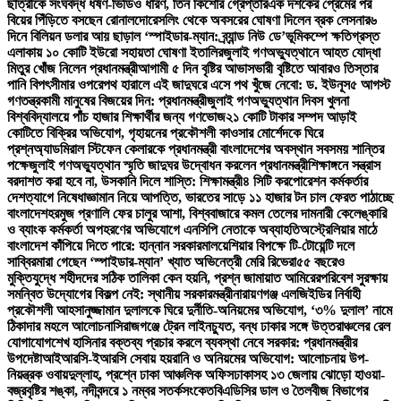
ছাত্রীকে সংঘবদ্ধ ধর্ষণ-ভিডিও ধারণ, তিন কিশোর গ্রেপ্তার
এক দশকের প্রেমের পর
বিয়ের পিঁড়িতে বসছেন রোনালদো
রেসলিং থেকে অবসরের ঘোষণা দিলেন ব্রক লেসনার
৬
দিনে বিলিয়ন ডলার আয় ছাড়াল ‘স্পাইডার-ম্যান: ব্র্যান্ড নিউ ডে’
ভূমিকম্পে ক্ষতিগ্রস্ত
এলাকায় ১০ কোটি ইউরো সহায়তা ঘোষণা ইতালির
জুলাই গণঅভ্যুত্থানে আহত যোদ্ধা
মিতুর খোঁজ নিলেন প্রধানমন্ত্রী
আগামী ৫ দিন বৃষ্টির আভাস
ভারী বৃষ্টিতে আবারও তিস্তার
পানি বিপৎসীমার ওপরে
পথ হারালে এই জাদুঘরে এসে পথ খুঁজে নেবো: ড. ইউনূস
৫ আগস্ট
গণতন্ত্রকামী মানুষের বিজয়ের দিন: প্রধানমন্ত্রী
জুলাই গণঅভ্যুত্থান দিবস খুলনা
বিশ্ববিদ্যালয়ে পাঁচ হাজার শিক্ষার্থীর জন্য গণভোজ
২১ কোটি টাকার সম্পদ আড়াই
কোটিতে বিক্রির অভিযোগ, গৃহায়নের প্রকৌশলী কাওসার মোর্শেদকে ঘিরে
প্রশ্ন
অ্যাডমিরাল স্টিফেন কেলারকে প্রধানমন্ত্রী বাংলাদেশের অবস্থান সবসময় শান্তির
পক্ষে
জুলাই গণঅভ্যুত্থান স্মৃতি জাদুঘর উদ্বোধন করলেন প্রধানমন্ত্রী
শিক্ষাঙ্গনে সন্ত্রাস
বরদাশত করা হবে না, উসকানি দিলে শাস্তি: শিক্ষামন্ত্রী
৪ সিটি করপোরেশন কর্মকর্তার
দেশত্যাগে নিষেধাজ্ঞা
মান নিয়ে আপত্তি, ভারতের সাড়ে ১১ হাজার টন চাল ফেরত পাঠাচ্ছে
বাংলাদেশ
হরমুজ প্রণালি ফের চালুর আশা, বিশ্ববাজারে কমল তেলের দাম
নারী কেলেঙ্কারি
ও ব্যাংক কর্মকর্তা অপহরণের অভিযোগে এনসিপি নেতাকে অব্যাহতি
অস্ট্রেলিয়ার মাঠে
বাংলাদেশ কাঁপিয়ে দিতে পারে: হান্নান সরকার
মালয়েশিয়ার বিপক্ষে টি-টোয়েন্টি দলে
সাব্বির
মারা গেছেন ‘স্পাইডার-ম্যান’ খ্যাত অভিনেত্রী মেরি রিভেরা
৫৫ বছরেও
মুক্তিযুদ্ধে শহীদদের সঠিক তালিকা কেন হয়নি, প্রশ্ন জামায়াত আমিরের
পরিবেশ সুরক্ষায়
সমন্বিত উদ্যোগের বিকল্প নেই: স্থানীয় সরকারমন্ত্রী
নারায়ণগঞ্জ এলজিইডির নির্বাহী
প্রকৌশলী আহসানুজ্জামান দুলালকে ঘিরে দুর্নীতি-অনিয়মের অভিযোগ, ‘৩% দুলাল’ নামে
ঠিকাদার মহলে আলোচনা
সিরাজগঞ্জে ট্রেন লাইনচ্যুত, বন্ধ ঢাকার সঙ্গে উত্তরাঞ্চলের রেল
যোগাযোগ
শেখ হাসিনার বক্তব্য প্রচার করলে ব্যবস্থা নেবে সরকার: প্রধানমন্ত্রীর
উপদেষ্টা
আইআরসি-ইআরসি সেবায় হয়রানি ও অনিয়মের অভিযোগ: আলোচনায় উপ-
নিয়ন্ত্রক ওবায়দুল্লাহ, প্রশ্নে ঢাকা আঞ্চলিক অফিস
ঢাকাসহ ১৩ জেলায় ঝোড়ো হাওয়া-
বজ্রবৃষ্টির শঙ্কা, নদীবন্দরে ১ নম্বর সতর্কসংকেত
বিএডিসির ডাল ও তৈলবীজ বিভাগের