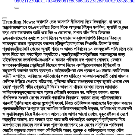
0x0211230a
0x17b24ce8
0x1c8c5b6a
0x23a28a90
0x292828ad
0
Trending News:
জ্বালানি তেল আমদানি নীতিমালা নিয়ে বিভ্রান্তি, যা বলছে
মন্ত্রণালয়
জাপানে তাণ্ডব চালিয়ে চীনের দিকে অগ্রসর টাইফুন ডলফিন, ফ্লাইট ও বন্দর
বন্ধ ঘোষণা
আরাকান আর্মি ধরে নিল ৩ জেলেকে, সাগরে ঝাঁপ দিয়ে ফিরলেন
দুজন
বাংলাদেশের ক্যাম্পে যোগ দিলেন অ্যাডাম আব্বাস
থালাপতি বিজয়ের বিরুদ্ধে
দায়েরকৃত মামলা প্রত্যাহার করলেন স্ত্রী
জুলাইযোদ্ধাদের সিএনজি-রিকশা উপহার
প্রধানমন্ত্রীর
চাকরি পেলেন জুলাই শহিদ ও আহত পরিবারের ১০ সদস্য
কেউ গালি দিলে তার
জবাব দিতে হবে গণতান্ত্রিক পদ্ধতিতে : স্বরাষ্ট্রমন্ত্রী
অস্ট্রেলিয়ায় গমনেচ্ছুদের জন্য
হাইকমিশনের সতর্কবার্তা
এসএসসি ও সমমান পরীক্ষার ফল প্রকাশ সোমবার, যেভাবে
জানবেন
কলম্বিয়ার প্রেসিডেন্ট হিসেবে শপথ নিলেন এসপ্রিয়েলা
বাজার সিন্ডিকেট ও
মজুতদারি করলেই কঠোর ব্যবস্থা : আইনমন্ত্রী
পদ্মা রেল প্রকল্পে ১৩ হাজার কোটি টাকার
অডিট আপত্তি, অনিয়মের অভিযোগের পরও দায়িত্বে আফজাল
আত্মঘাতী বোমা হামলায়
মেসিকে উড়িয়ে দেওয়ার পরিকল্পনা, পুলিশের নথিতে চাঞ্চল্যকর তথ্য
‘জুলাই এখনো শেষ
হয়নি’ প্রদর্শনী শহীদ প্রেসিডেন্ট জিয়ার ভাষণ না থাকার ব্যাখ্যা দিলেন জামায়াত
আমির
গণঅভ্যুত্থানের সঙ্গে প্রথম বেইমানি করেছেন ডা. শফিকুর রহমান: রাশেদ
খাঁন
শিক্ষক সংকটে দেশের সরকারি প্রাথমিক বিদ্যালয়, ব্যাহত হচ্ছে পাঠদান
নাটোরে
গরুবাহী ট্রলির সঙ্গে বাসের মুখোমুখি সংঘর্ষ, নিহত ৩
চিকিৎসক সমাবেশের উদ্বোধন করলেন
প্রধানমন্ত্রী
গ্রিস উপকূলে দুই শতাধিক অভিবাসনপ্রত্যাশী উদ্ধার, অধিকাংশই বাংলাদেশী
ও সুদানি
হরমুজ নিয়ে ইরান-ওমান আলোচনায় আশার আলো দেখছে যুক্তরাষ্ট্র
সারা দেশে
বজ্রবৃষ্টির আভাস, ছয় অঞ্চলে হতে পারে ভারী বর্ষণ
রাষ্ট্রের গুরুত্বপূর্ণ ব্যক্তিদের নিয়ে
অপপ্রচারের বিরুদ্ধে সতর্ক করল পুলিশ
বাংলাদেশসহ ১৪ দেশের সামুদ্রিক প্রতিরক্ষা
জোটের কমান্ডার ঘোষণা করল সৌদি
সৌদি আরব, তুরস্ক ও পাকিস্তানের মধ্যে যৌথ