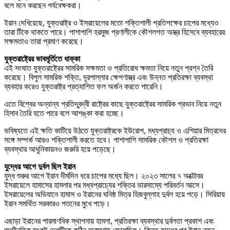
বলে মনে করছেন পর্যবেক্ষকরা।
ইরান দেখিয়েছে, যুক্তরাষ্ট্র ও ইসরায়েলের মতো শক্তিশালী প্রতিপক্ষের চাপের মধ্যেও
তারা টিকে থাকতে পারে। পাশাপাশি হরমুজ প্রণালীকে কৌশলগত অস্ত্র হিসেবে ব্যবহারের
সক্ষমতাও তারা প্রমাণ করেছে।
যুক্তরাষ্ট্রের ভাবমূর্তিতে ধাক্কা
এই সংঘাত যুক্তরাষ্ট্রের সামরিক সক্ষমতা ও প্রতিরোধ ক্ষমতা নিয়ে নতুন প্রশ্ন তৈরি
করেছে। বিপুল সামরিক শক্তি, দূরপাল্লার ক্ষেপণাস্ত্র এবং উন্নত প্রতিরক্ষা ব্যবস্থা
ব্যবহার করেও যুক্তরাষ্ট্র প্রত্যাশিত ফল অর্জন করতে পারেনি।
এতে বিশ্বের অন্যান্য প্রতিদ্বন্দ্বী রাষ্ট্রের কাছে যুক্তরাষ্ট্রের সামরিক প্রভাব নিয়ে নতুন
হিসাব তৈরি হতে পারে বলে আশঙ্কা করা হচ্ছে।
ভবিষ্যতে এই ক্ষতি কাটিয়ে উঠতে যুক্তরাষ্ট্রকে ইউরোপ, মধ্যপ্রাচ্য ও এশিয়ার মিত্রদের
সঙ্গে সম্পর্ক আরও শক্তিশালী করতে হবে। পাশাপাশি সামরিক কৌশল ও প্রতিরক্ষা
ব্যবস্থার আধুনিকায়নও জরুরি হয়ে পড়েছে।
যুদ্ধের আগে দুর্বল ছিল ইরান
যুদ্ধ শুরুর আগে ইরান দীর্ঘদিন ধরে চাপের মধ্যে ছিল। ২০২৩ সালের ৭ অক্টোবর
ইসরায়েলে হামাসের হামলার পর মধ্যপ্রাচ্যের শক্তির ভারসাম্যে পরিবর্তন আসে।
ইসরায়েলের অভিযানে হামাস ও ইরানের ঘনিষ্ঠ মিত্র হিজবুল্লাহ দুর্বল হয়ে পড়ে। সিরিয়ায়
ইরান সমর্থিত সরকারও পতনের মুখে পড়ে।
এছাড়া ইরানের পারমাণবিক স্থাপনায় হামলা, প্রতিরক্ষা ব্যবস্থার দুর্বলতা প্রকাশ এবং