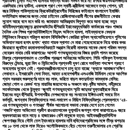
প্রতিরক্ষা চুক্তি সই
শেখ হাসিনার বক্তব্য ভারত সমর্থন করে না: রণধীর জয়সওয়াল
বগুড়ার
এরুলিয়ায় ফের দুর্ঘটনা, একসঙ্গে প্রাণ গেল স্বামী-স্ত্রী
ভিসা আবেদনে তথ্য গোপন, দুই
বছর নিষিদ্ধ পাকিস্তানের ক্রিকেটার
ত্রিদেশীয় সিরিজের ফাইনালে বাংলাদেশ ইমার্জিং
দল
ইলিয়াস কাঞ্চনের জন্য দোয়া চাইলেন রোজিনা
আওয়ামী লীগের রাজনীতিতে ফেরার
সুযোগ আছে বলে মনে করি না: জামায়াত আমির
র‍্যাব বিলুপ্ত করে আনা হচ্ছে নতুন
বাহিনী
মধ্যপ্রাচ্যজুড়ে ব্ল্যাকআউটের হুঁশিয়ারি ইরানের
যুদ্ধবিরতি কার্যকরের পরও গাজায়
দৈনিক এক শিশুর প্রাণহানি
টাঙ্গাইলে বিদ্যুৎ অফিসে হামলা, লাইনম্যানকে বেধড়ক
পিটুনি
কবে ফিরছেন শরিফুল জানাল বিসিবি
দক্ষিণ কোরিয়া ফুটবল অ্যাসোসিয়েশনে পুলিশের
অভিযান
‘ময়না ছলাৎ ছলাৎ’ খ্যাত গায়ক স্বাগত দে মারা গেছেন
মেয়েকে নিয়ে বাবার কবর
জিয়ারতে জুবাইদা রহমান
লালমনিরহাটে সন্ত্রাস বিরোধী মামলায় সাবেক জেলা পরিষদ সদস্য
মেহেরুন নাহার মেরি কারাগারে
৫ আগস্ট গণঅভ্যুত্থানের বিজয় র‍্যালি পালন করেছে
মিরপুর প্রেসক্লাব
ডাল ও তেলবীজ প্রকল্পে অনিয়মের অভিযোগ: পিডি শফিকুল ইসলামের
বিরুদ্ধে টেন্ডার, ভুয়া বিল ও সিন্ডিকেটের প্রশ্ন
নদী দূষণ রোধে সমন্বিত পদক্ষেপ গ্রহণে
অবহেলার সুযোগ নেই : প্রধানমন্ত্রী
বাংলাদেশে চালু হতে যাচ্ছে ‘ক্যাফে আমাজন’
দক্ষিণ
লেবাননে ২ ইসরায়েলি সেনা নিহত, আহত ৪
মহেশখালীর এলএনজি টার্মিনাল থেকে আংশিক
গ্যাস সরবরাহ শুরু
স্বর্ণের দামে বড় লাফ, ভরিতে বাড়ল কত
দুর্দান্ত কামব্যাক মেসির:
জোড়া গোল ও রেকর্ড গড়ে মায়ামির জয়
দেশের ৬ অঞ্চলে ঝড়-বৃষ্টির আভাস, নদীবন্দরে
সতর্কতা
আজ থেকে উন্মুক্ত ‘জুলাই গণঅভ্যুত্থান স্মৃতি জাদুঘর’
যুক্তরাষ্ট্রকে ঘিরে
ইরানের নতুন হুঁশিয়ারি, উপসাগরীয় দেশগুলোকে বড় সংঘাতের ইঙ্গিত
একই সময়ে তিন
কর্মসূচি, জগন্নাথ বিশ্ববিদ্যালয়ে সভা-সমাবেশ ও মিছিল নিষিদ্ধ
মিরপুর প্রেসক্লাবে ‘২৪-
এর গণঅভ্যুত্থান ও গণতন্ত্র’ শীর্ষক আলোচনা সভা
না ফেরার দেশে চলে গেলেন
‘গজনি’খ্যাত অভিনেতা প্রদীপ রাওয়াত
সাবেক যুগ্মসচিব জগলুল পাশা কারাগারে
১৬ বছরে
ক্রসফায়ারের নামে সাড়ে ৪ হাজারেরও বেশি মানুষকে হত্যা: আইনমন্ত্রী
ব্যালিস্টিক
ক্ষেপণাস্ত্র দিয়ে সৌদি তেল ট্যাংকারে হামলার দাবি হুথিদের
প্রেমিকের সঙ্গে তীব্র ঝগড়ার
পর ১৮ তলা থেকে লাফ দিয়েও অলৌকিকভাবে বেঁচে গেলেন তরুণী
ভোলায় ৫ম শ্রেণির