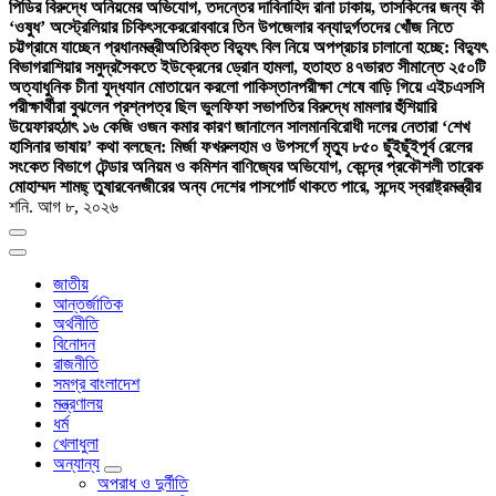
পিডির বিরুদ্ধে অনিয়মের অভিযোগ, তদন্তের দাবি
নাহিদ রানা ঢাকায়, তাসকিনের জন্য কী
‘ওষুধ’ অস্ট্রেলিয়ার চিকিৎসকের
রোববারে তিন উপজেলার বন্যাদুর্গতদের খোঁজ নিতে
চট্টগ্রামে যাচ্ছেন প্রধানমন্ত্রী
অতিরিক্ত বিদ্যুৎ বিল নিয়ে অপপ্রচার চালানো হচ্ছে: বিদ্যুৎ
বিভাগ
রাশিয়ার সমুদ্রসৈকতে ইউক্রেনের ড্রোন হামলা, হতাহত ৪৭
ভারত সীমান্তে ২৫০টি
অত্যাধুনিক চীনা যুদ্ধযান মোতায়েন করলো পাকিস্তান
পরীক্ষা শেষে বাড়ি গিয়ে এইচএসসি
পরীক্ষার্থীরা বুঝলেন প্রশ্নপত্র ছিল ভুল
ফিফা সভাপতির বিরুদ্ধে মামলার হুঁশিয়ারি
উয়েফার
হঠাৎ ১৬ কেজি ওজন কমার কারণ জানালেন সালমান
বিরোধী দলের নেতারা ‘শেখ
হাসিনার ভাষায়’ কথা বলছেন: মির্জা ফখরুল
হাম ও উপসর্গে মৃত্যু ৮৫০ ছুঁইছুঁই
পূর্ব রেলের
সংকেত বিভাগে টেন্ডার অনিয়ম ও কমিশন বাণিজ্যের অভিযোগ, কেন্দ্রে প্রকৌশলী তারেক
মোহাম্মদ শামছ্ তুষার
বেনজীরের অন্য দেশের পাসপোর্ট থাকতে পারে, সন্দেহ স্বরাষ্ট্রমন্ত্রীর
শনি. আগ ৮, ২০২৬
জাতীয়
আন্তর্জাতিক
অর্থনীতি
বিনোদন
রাজনীতি
সমগ্র বাংলাদেশ
মন্ত্রণালয়
ধর্ম
খেলাধুলা
অন্যান্য
অপরাধ ও দুর্নীতি