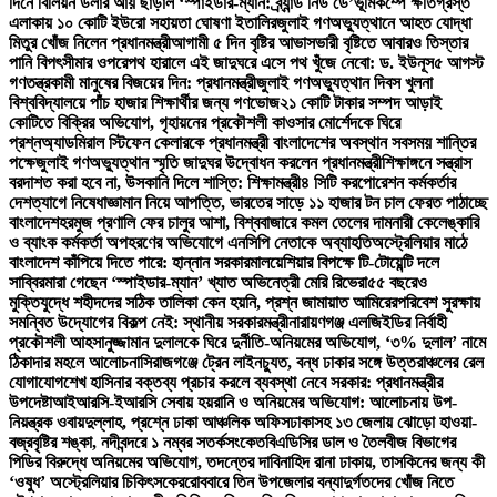
দিনে বিলিয়ন ডলার আয় ছাড়াল ‘স্পাইডার-ম্যান: ব্র্যান্ড নিউ ডে’
ভূমিকম্পে ক্ষতিগ্রস্ত
এলাকায় ১০ কোটি ইউরো সহায়তা ঘোষণা ইতালির
জুলাই গণঅভ্যুত্থানে আহত যোদ্ধা
মিতুর খোঁজ নিলেন প্রধানমন্ত্রী
আগামী ৫ দিন বৃষ্টির আভাস
ভারী বৃষ্টিতে আবারও তিস্তার
পানি বিপৎসীমার ওপরে
পথ হারালে এই জাদুঘরে এসে পথ খুঁজে নেবো: ড. ইউনূস
৫ আগস্ট
গণতন্ত্রকামী মানুষের বিজয়ের দিন: প্রধানমন্ত্রী
জুলাই গণঅভ্যুত্থান দিবস খুলনা
বিশ্ববিদ্যালয়ে পাঁচ হাজার শিক্ষার্থীর জন্য গণভোজ
২১ কোটি টাকার সম্পদ আড়াই
কোটিতে বিক্রির অভিযোগ, গৃহায়নের প্রকৌশলী কাওসার মোর্শেদকে ঘিরে
প্রশ্ন
অ্যাডমিরাল স্টিফেন কেলারকে প্রধানমন্ত্রী বাংলাদেশের অবস্থান সবসময় শান্তির
পক্ষে
জুলাই গণঅভ্যুত্থান স্মৃতি জাদুঘর উদ্বোধন করলেন প্রধানমন্ত্রী
শিক্ষাঙ্গনে সন্ত্রাস
বরদাশত করা হবে না, উসকানি দিলে শাস্তি: শিক্ষামন্ত্রী
৪ সিটি করপোরেশন কর্মকর্তার
দেশত্যাগে নিষেধাজ্ঞা
মান নিয়ে আপত্তি, ভারতের সাড়ে ১১ হাজার টন চাল ফেরত পাঠাচ্ছে
বাংলাদেশ
হরমুজ প্রণালি ফের চালুর আশা, বিশ্ববাজারে কমল তেলের দাম
নারী কেলেঙ্কারি
ও ব্যাংক কর্মকর্তা অপহরণের অভিযোগে এনসিপি নেতাকে অব্যাহতি
অস্ট্রেলিয়ার মাঠে
বাংলাদেশ কাঁপিয়ে দিতে পারে: হান্নান সরকার
মালয়েশিয়ার বিপক্ষে টি-টোয়েন্টি দলে
সাব্বির
মারা গেছেন ‘স্পাইডার-ম্যান’ খ্যাত অভিনেত্রী মেরি রিভেরা
৫৫ বছরেও
মুক্তিযুদ্ধে শহীদদের সঠিক তালিকা কেন হয়নি, প্রশ্ন জামায়াত আমিরের
পরিবেশ সুরক্ষায়
সমন্বিত উদ্যোগের বিকল্প নেই: স্থানীয় সরকারমন্ত্রী
নারায়ণগঞ্জ এলজিইডির নির্বাহী
প্রকৌশলী আহসানুজ্জামান দুলালকে ঘিরে দুর্নীতি-অনিয়মের অভিযোগ, ‘৩% দুলাল’ নামে
ঠিকাদার মহলে আলোচনা
সিরাজগঞ্জে ট্রেন লাইনচ্যুত, বন্ধ ঢাকার সঙ্গে উত্তরাঞ্চলের রেল
যোগাযোগ
শেখ হাসিনার বক্তব্য প্রচার করলে ব্যবস্থা নেবে সরকার: প্রধানমন্ত্রীর
উপদেষ্টা
আইআরসি-ইআরসি সেবায় হয়রানি ও অনিয়মের অভিযোগ: আলোচনায় উপ-
নিয়ন্ত্রক ওবায়দুল্লাহ, প্রশ্নে ঢাকা আঞ্চলিক অফিস
ঢাকাসহ ১৩ জেলায় ঝোড়ো হাওয়া-
বজ্রবৃষ্টির শঙ্কা, নদীবন্দরে ১ নম্বর সতর্কসংকেত
বিএডিসির ডাল ও তৈলবীজ বিভাগের
পিডির বিরুদ্ধে অনিয়মের অভিযোগ, তদন্তের দাবি
নাহিদ রানা ঢাকায়, তাসকিনের জন্য কী
‘ওষুধ’ অস্ট্রেলিয়ার চিকিৎসকের
রোববারে তিন উপজেলার বন্যাদুর্গতদের খোঁজ নিতে