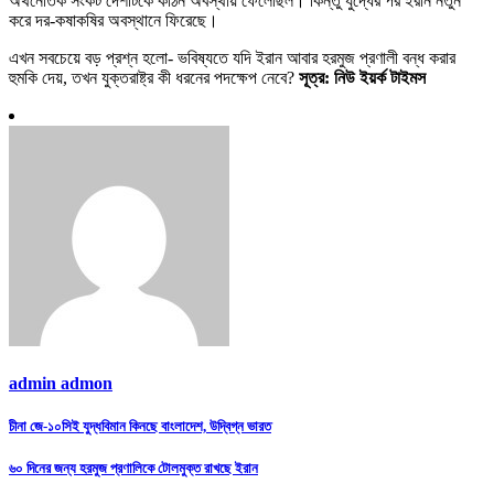
অর্থনৈতিক সংকট দেশটিকে কঠিন অবস্থায় ফেলেছিল। কিন্তু যুদ্ধের পর ইরান নতুন
করে দর-কষাকষির অবস্থানে ফিরেছে।
এখন সবচেয়ে বড় প্রশ্ন হলো- ভবিষ্যতে যদি ইরান আবার হরমুজ প্রণালী বন্ধ করার
হুমকি দেয়, তখন যুক্তরাষ্ট্র কী ধরনের পদক্ষেপ নেবে?
সূত্র: নিউ ইয়র্ক টাইমস
admin admon
Post
চীনা জে-১০সিই যুদ্ধবিমান কিনছে বাংলাদেশ, উদ্বিগ্ন ভারত
navigation
৬০ দিনের জন্য হরমুজ প্রণালিকে টোলমুক্ত রাখছে ইরান