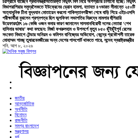
চট্টগ্রামে যাচ্ছেন প্রধানমন্ত্রী
অতিরিক্ত বিদ্যুৎ বিল নিয়ে অপপ্রচার চালানো হচ্ছে: বিদ্যুৎ
বিভাগ
রাশিয়ার সমুদ্রসৈকতে ইউক্রেনের ড্রোন হামলা, হতাহত ৪৭
ভারত সীমান্তে ২৫০টি
অত্যাধুনিক চীনা যুদ্ধযান মোতায়েন করলো পাকিস্তান
পরীক্ষা শেষে বাড়ি গিয়ে এইচএসসি
পরীক্ষার্থীরা বুঝলেন প্রশ্নপত্র ছিল ভুল
ফিফা সভাপতির বিরুদ্ধে মামলার হুঁশিয়ারি
উয়েফার
হঠাৎ ১৬ কেজি ওজন কমার কারণ জানালেন সালমান
বিরোধী দলের নেতারা ‘শেখ
হাসিনার ভাষায়’ কথা বলছেন: মির্জা ফখরুল
হাম ও উপসর্গে মৃত্যু ৮৫০ ছুঁইছুঁই
পূর্ব রেলের
সংকেত বিভাগে টেন্ডার অনিয়ম ও কমিশন বাণিজ্যের অভিযোগ, কেন্দ্রে প্রকৌশলী তারেক
মোহাম্মদ শামছ্ তুষার
বেনজীরের অন্য দেশের পাসপোর্ট থাকতে পারে, সন্দেহ স্বরাষ্ট্রমন্ত্রীর
শনি. আগ ৮, ২০২৬
বাংলা নিউজ পেপার
জাতীয়
আন্তর্জাতিক
অর্থনীতি
বিনোদন
রাজনীতি
সমগ্র বাংলাদেশ
মন্ত্রণালয়
ধর্ম