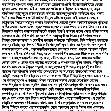
বছর নিষিদ্ধ পাকিস্তানের ক্রিকেটার
ত্রিদেশীয় সিরিজের ফাইনালে বাংলাদেশ ইমার্জিং
দল
ইলিয়াস কাঞ্চনের জন্য দোয়া চাইলেন রোজিনা
আওয়ামী লীগের রাজনীতিতে ফেরার
সুযোগ আছে বলে মনে করি না: জামায়াত আমির
র‍্যাব বিলুপ্ত করে আনা হচ্ছে নতুন
বাহিনী
মধ্যপ্রাচ্যজুড়ে ব্ল্যাকআউটের হুঁশিয়ারি ইরানের
যুদ্ধবিরতি কার্যকরের পরও গাজায়
দৈনিক এক শিশুর প্রাণহানি
টাঙ্গাইলে বিদ্যুৎ অফিসে হামলা, লাইনম্যানকে বেধড়ক
পিটুনি
কবে ফিরছেন শরিফুল জানাল বিসিবি
দক্ষিণ কোরিয়া ফুটবল অ্যাসোসিয়েশনে পুলিশের
অভিযান
‘ময়না ছলাৎ ছলাৎ’ খ্যাত গায়ক স্বাগত দে মারা গেছেন
মেয়েকে নিয়ে বাবার কবর
জিয়ারতে জুবাইদা রহমান
লালমনিরহাটে সন্ত্রাস বিরোধী মামলায় সাবেক জেলা পরিষদ সদস্য
মেহেরুন নাহার মেরি কারাগারে
৫ আগস্ট গণঅভ্যুত্থানের বিজয় র‍্যালি পালন করেছে
মিরপুর প্রেসক্লাব
ডাল ও তেলবীজ প্রকল্পে অনিয়মের অভিযোগ: পিডি শফিকুল ইসলামের
বিরুদ্ধে টেন্ডার, ভুয়া বিল ও সিন্ডিকেটের প্রশ্ন
নদী দূষণ রোধে সমন্বিত পদক্ষেপ গ্রহণে
অবহেলার সুযোগ নেই : প্রধানমন্ত্রী
বাংলাদেশে চালু হতে যাচ্ছে ‘ক্যাফে আমাজন’
দক্ষিণ
লেবাননে ২ ইসরায়েলি সেনা নিহত, আহত ৪
মহেশখালীর এলএনজি টার্মিনাল থেকে আংশিক
গ্যাস সরবরাহ শুরু
স্বর্ণের দামে বড় লাফ, ভরিতে বাড়ল কত
দুর্দান্ত কামব্যাক মেসির:
জোড়া গোল ও রেকর্ড গড়ে মায়ামির জয়
দেশের ৬ অঞ্চলে ঝড়-বৃষ্টির আভাস, নদীবন্দরে
সতর্কতা
আজ থেকে উন্মুক্ত ‘জুলাই গণঅভ্যুত্থান স্মৃতি জাদুঘর’
যুক্তরাষ্ট্রকে ঘিরে
ইরানের নতুন হুঁশিয়ারি, উপসাগরীয় দেশগুলোকে বড় সংঘাতের ইঙ্গিত
একই সময়ে তিন
কর্মসূচি, জগন্নাথ বিশ্ববিদ্যালয়ে সভা-সমাবেশ ও মিছিল নিষিদ্ধ
মিরপুর প্রেসক্লাবে ‘২৪-
এর গণঅভ্যুত্থান ও গণতন্ত্র’ শীর্ষক আলোচনা সভা
না ফেরার দেশে চলে গেলেন
‘গজনি’খ্যাত অভিনেতা প্রদীপ রাওয়াত
সাবেক যুগ্মসচিব জগলুল পাশা কারাগারে
১৬ বছরে
ক্রসফায়ারের নামে সাড়ে ৪ হাজারেরও বেশি মানুষকে হত্যা: আইনমন্ত্রী
ব্যালিস্টিক
ক্ষেপণাস্ত্র দিয়ে সৌদি তেল ট্যাংকারে হামলার দাবি হুথিদের
প্রেমিকের সঙ্গে তীব্র ঝগড়ার
পর ১৮ তলা থেকে লাফ দিয়েও অলৌকিকভাবে বেঁচে গেলেন তরুণী
ভোলায় ৫ম শ্রেণির
ছাত্রীকে সংঘবদ্ধ ধর্ষণ-ভিডিও ধারণ, তিন কিশোর গ্রেপ্তার
এক দশকের প্রেমের পর
বিয়ের পিঁড়িতে বসছেন রোনালদো
রেসলিং থেকে অবসরের ঘোষণা দিলেন ব্রক লেসনার
৬