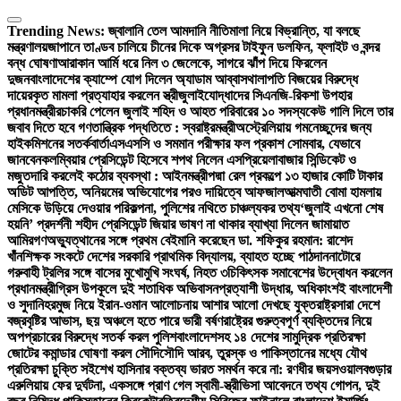
Skip
to
Trending News:
জ্বালানি তেল আমদানি নীতিমালা নিয়ে বিভ্রান্তি, যা বলছে
content
মন্ত্রণালয়
জাপানে তাণ্ডব চালিয়ে চীনের দিকে অগ্রসর টাইফুন ডলফিন, ফ্লাইট ও বন্দর
বন্ধ ঘোষণা
আরাকান আর্মি ধরে নিল ৩ জেলেকে, সাগরে ঝাঁপ দিয়ে ফিরলেন
দুজন
বাংলাদেশের ক্যাম্পে যোগ দিলেন অ্যাডাম আব্বাস
থালাপতি বিজয়ের বিরুদ্ধে
দায়েরকৃত মামলা প্রত্যাহার করলেন স্ত্রী
জুলাইযোদ্ধাদের সিএনজি-রিকশা উপহার
প্রধানমন্ত্রীর
চাকরি পেলেন জুলাই শহিদ ও আহত পরিবারের ১০ সদস্য
কেউ গালি দিলে তার
জবাব দিতে হবে গণতান্ত্রিক পদ্ধতিতে : স্বরাষ্ট্রমন্ত্রী
অস্ট্রেলিয়ায় গমনেচ্ছুদের জন্য
হাইকমিশনের সতর্কবার্তা
এসএসসি ও সমমান পরীক্ষার ফল প্রকাশ সোমবার, যেভাবে
জানবেন
কলম্বিয়ার প্রেসিডেন্ট হিসেবে শপথ নিলেন এসপ্রিয়েলা
বাজার সিন্ডিকেট ও
মজুতদারি করলেই কঠোর ব্যবস্থা : আইনমন্ত্রী
পদ্মা রেল প্রকল্পে ১৩ হাজার কোটি টাকার
অডিট আপত্তি, অনিয়মের অভিযোগের পরও দায়িত্বে আফজাল
আত্মঘাতী বোমা হামলায়
মেসিকে উড়িয়ে দেওয়ার পরিকল্পনা, পুলিশের নথিতে চাঞ্চল্যকর তথ্য
‘জুলাই এখনো শেষ
হয়নি’ প্রদর্শনী শহীদ প্রেসিডেন্ট জিয়ার ভাষণ না থাকার ব্যাখ্যা দিলেন জামায়াত
আমির
গণঅভ্যুত্থানের সঙ্গে প্রথম বেইমানি করেছেন ডা. শফিকুর রহমান: রাশেদ
খাঁন
শিক্ষক সংকটে দেশের সরকারি প্রাথমিক বিদ্যালয়, ব্যাহত হচ্ছে পাঠদান
নাটোরে
গরুবাহী ট্রলির সঙ্গে বাসের মুখোমুখি সংঘর্ষ, নিহত ৩
চিকিৎসক সমাবেশের উদ্বোধন করলেন
প্রধানমন্ত্রী
গ্রিস উপকূলে দুই শতাধিক অভিবাসনপ্রত্যাশী উদ্ধার, অধিকাংশই বাংলাদেশী
ও সুদানি
হরমুজ নিয়ে ইরান-ওমান আলোচনায় আশার আলো দেখছে যুক্তরাষ্ট্র
সারা দেশে
বজ্রবৃষ্টির আভাস, ছয় অঞ্চলে হতে পারে ভারী বর্ষণ
রাষ্ট্রের গুরুত্বপূর্ণ ব্যক্তিদের নিয়ে
অপপ্রচারের বিরুদ্ধে সতর্ক করল পুলিশ
বাংলাদেশসহ ১৪ দেশের সামুদ্রিক প্রতিরক্ষা
জোটের কমান্ডার ঘোষণা করল সৌদি
সৌদি আরব, তুরস্ক ও পাকিস্তানের মধ্যে যৌথ
প্রতিরক্ষা চুক্তি সই
শেখ হাসিনার বক্তব্য ভারত সমর্থন করে না: রণধীর জয়সওয়াল
বগুড়ার
এরুলিয়ায় ফের দুর্ঘটনা, একসঙ্গে প্রাণ গেল স্বামী-স্ত্রী
ভিসা আবেদনে তথ্য গোপন, দুই