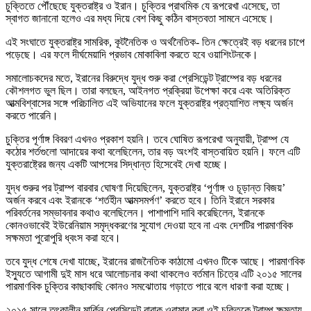
চুক্তিতে পৌঁছেছে যুক্তরাষ্ট্র ও ইরান। চুক্তির প্রাথমিক যে রূপরেখা এসেছে, তা
স্বাগত জানানো হলেও এর মধ্য দিয়ে বেশ কিছু কঠিন বাস্তবতা সামনে এসেছে।
এই সংঘাতে যুক্তরাষ্ট্র সামরিক, কূটনৈতিক ও অর্থনৈতিক- তিন ক্ষেত্রেই বড় ধরনের চাপে
পড়েছে। এর ফলে দীর্ঘমেয়াদি প্রভাব মোকাবিলা করতে হবে ওয়াশিংটনকে।
সমালোচকদের মতে, ইরানের বিরুদ্ধে যুদ্ধ শুরু করা প্রেসিডেন্ট ট্রাম্পের বড় ধরনের
কৌশলগত ভুল ছিল। তারা বলছেন, আইনগত প্রক্রিয়া উপেক্ষা করে এবং অতিরিক্ত
আত্মবিশ্বাসের সঙ্গে পরিচালিত এই অভিযানের ফলে যুক্তরাষ্ট্র প্রত্যাশিত লক্ষ্য অর্জন
করতে পারেনি।
চুক্তির পূর্ণাঙ্গ বিবরণ এখনও প্রকাশ হয়নি। তবে ঘোষিত রূপরেখা অনুযায়ী, ট্রাম্প যে
কঠোর শর্তগুলো আদায়ের কথা বলেছিলেন, তার বড় অংশই বাস্তবায়িত হয়নি। ফলে এটি
যুক্তরাষ্ট্রের জন্য একটি আপসের সিদ্ধান্ত হিসেবেই দেখা হচ্ছে।
যুদ্ধ শুরুর পর ট্রাম্প বারবার ঘোষণা দিয়েছিলেন, যুক্তরাষ্ট্র ‘পূর্ণাঙ্গ ও চূড়ান্ত বিজয়’
অর্জন করবে এবং ইরানকে ‘শর্তহীন আত্মসমর্পণ’ করতে হবে। তিনি ইরানে সরকার
পরিবর্তনের সম্ভাবনার কথাও বলেছিলেন। পাশাপাশি দাবি করেছিলেন, ইরানকে
কোনওভাবেই ইউরেনিয়াম সমৃদ্ধকরণের সুযোগ দেওয়া হবে না এবং দেশটির পারমাণবিক
সক্ষমতা পুরোপুরি ধ্বংস করা হবে।
তবে যুদ্ধ শেষে দেখা যাচ্ছে, ইরানের রাজনৈতিক কাঠামো এখনও টিকে আছে। পারমাণবিক
ইস্যুতে আগামী দুই মাস ধরে আলোচনার কথা থাকলেও বর্তমান চিত্রে এটি ২০১৫ সালের
পারমাণবিক চুক্তির কাছাকাছি কোনও সমঝোতায় গড়াতে পারে বলে ধারণা করা হচ্ছে।
২০১৫ সালে তৎকালীন মার্কিন প্রেসিডেন্ট বারাক ওবামার করা ওই চুক্তিকে ট্রাম্প ক্ষমতায়