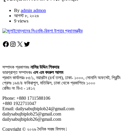
By
admin admon
আগস্ট ৮, ২০২৬
9 views
Facebook
Instagram
X
Twitter
সম্পাদক প্রকাশকঃ
নাসির উদ্দিন শিকদার
ভারপ্রাপ্ত সম্পাদকঃ
এস এম বদরুল আলম
প্রধান কার্যালয়ঃ ৮৫/১, নয়াপল্টন (৪র্থ তলা), ঢাকা- ১০০০, সোনালি অফসেট, প্রিন্টিং
প্রেসঃ ১৯৪/৪ ফকিরাপুল, মতিঝিল, ঢাকা থেকে প্রকাশিতঃ ১০০০
রেজিঃ নং ডিএ - ১৪১২
Phone: +880 1711588106
+880 1922711047
Email: dailysabujbiplob24@gmail.com
dailysabujbiplob25@gmail.com
dailysabujbiplob26@gmail.com
Copyright © ২০২৬ দৈনিক সবুজ বিপ্লব |