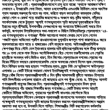
বিরুদ্ধে টেন্ডার, ভুয়া বিল ও সিন্ডিকেটের প্রশ্ন
নদী দূষণ রোধে সমন্বিত পদক্ষেপ গ্রহণে
অবহেলার সুযোগ নেই : প্রধানমন্ত্রী
বাংলাদেশে চালু হতে যাচ্ছে ‘ক্যাফে আমাজন’
দক্ষিণ
লেবাননে ২ ইসরায়েলি সেনা নিহত, আহত ৪
মহেশখালীর এলএনজি টার্মিনাল থেকে আংশিক
গ্যাস সরবরাহ শুরু
স্বর্ণের দামে বড় লাফ, ভরিতে বাড়ল কত
দুর্দান্ত কামব্যাক মেসির:
জোড়া গোল ও রেকর্ড গড়ে মায়ামির জয়
দেশের ৬ অঞ্চলে ঝড়-বৃষ্টির আভাস, নদীবন্দরে
সতর্কতা
আজ থেকে উন্মুক্ত ‘জুলাই গণঅভ্যুত্থান স্মৃতি জাদুঘর’
যুক্তরাষ্ট্রকে ঘিরে
ইরানের নতুন হুঁশিয়ারি, উপসাগরীয় দেশগুলোকে বড় সংঘাতের ইঙ্গিত
একই সময়ে তিন
কর্মসূচি, জগন্নাথ বিশ্ববিদ্যালয়ে সভা-সমাবেশ ও মিছিল নিষিদ্ধ
মিরপুর প্রেসক্লাবে ‘২৪-
এর গণঅভ্যুত্থান ও গণতন্ত্র’ শীর্ষক আলোচনা সভা
না ফেরার দেশে চলে গেলেন
‘গজনি’খ্যাত অভিনেতা প্রদীপ রাওয়াত
সাবেক যুগ্মসচিব জগলুল পাশা কারাগারে
১৬ বছরে
ক্রসফায়ারের নামে সাড়ে ৪ হাজারেরও বেশি মানুষকে হত্যা: আইনমন্ত্রী
ব্যালিস্টিক
ক্ষেপণাস্ত্র দিয়ে সৌদি তেল ট্যাংকারে হামলার দাবি হুথিদের
প্রেমিকের সঙ্গে তীব্র ঝগড়ার
পর ১৮ তলা থেকে লাফ দিয়েও অলৌকিকভাবে বেঁচে গেলেন তরুণী
ভোলায় ৫ম শ্রেণির
ছাত্রীকে সংঘবদ্ধ ধর্ষণ-ভিডিও ধারণ, তিন কিশোর গ্রেপ্তার
এক দশকের প্রেমের পর
বিয়ের পিঁড়িতে বসছেন রোনালদো
রেসলিং থেকে অবসরের ঘোষণা দিলেন ব্রক লেসনার
৬
দিনে বিলিয়ন ডলার আয় ছাড়াল ‘স্পাইডার-ম্যান: ব্র্যান্ড নিউ ডে’
ভূমিকম্পে ক্ষতিগ্রস্ত
এলাকায় ১০ কোটি ইউরো সহায়তা ঘোষণা ইতালির
জুলাই গণঅভ্যুত্থানে আহত যোদ্ধা
মিতুর খোঁজ নিলেন প্রধানমন্ত্রী
আগামী ৫ দিন বৃষ্টির আভাস
ভারী বৃষ্টিতে আবারও তিস্তার
পানি বিপৎসীমার ওপরে
পথ হারালে এই জাদুঘরে এসে পথ খুঁজে নেবো: ড. ইউনূস
৫ আগস্ট
গণতন্ত্রকামী মানুষের বিজয়ের দিন: প্রধানমন্ত্রী
জুলাই গণঅভ্যুত্থান দিবস খুলনা
বিশ্ববিদ্যালয়ে পাঁচ হাজার শিক্ষার্থীর জন্য গণভোজ
২১ কোটি টাকার সম্পদ আড়াই
কোটিতে বিক্রির অভিযোগ, গৃহায়নের প্রকৌশলী কাওসার মোর্শেদকে ঘিরে
প্রশ্ন
অ্যাডমিরাল স্টিফেন কেলারকে প্রধানমন্ত্রী বাংলাদেশের অবস্থান সবসময় শান্তির
পক্ষে
জুলাই গণঅভ্যুত্থান স্মৃতি জাদুঘর উদ্বোধন করলেন প্রধানমন্ত্রী
শিক্ষাঙ্গনে সন্ত্রাস
বরদাশত করা হবে না, উসকানি দিলে শাস্তি: শিক্ষামন্ত্রী
৪ সিটি করপোরেশন কর্মকর্তার