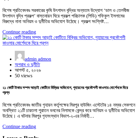
বিশেষ প্রতিবেদকঃ সরকারের কৃষি উৎপাদন বৃদ্ধির অন্যতম উদ্যোগ ‘ডাল ও তেলবীজ
উৎপাদন বৃদ্ধি প্রকল্প’ বাস্তবায়ন ঘিরে প্রকল্প পরিচালক (পিডি) শফিকুল ইসলামের
বিরুদ্ধে নানা অনিয়ম ও দুর্নীতির অভিযোগ উঠেছে। প্রকল্প সংশ্লিষ্ট…
Continue reading
admin admon
অপরাধ ও দুর্নীতি
আগস্ট ৫, ২০২৬
50 views
২১ কোটি টাকার সম্পদ আড়াই কোটিতে বিক্রির অভিযোগ, গৃহায়নের প্রকৌশলী কাওসার মোর্শেদকে ঘিরে
প্রশ্ন
বিশেষ প্রতিবেদকঃ জাতীয় গৃহায়ন কর্তৃপক্ষের মিরপুর হাউজিং এস্টেটের ১৪ নম্বর সেকশনে
অবস্থিত ২১টি চারতলা পুরাতন ভবনের নিলামকে কেন্দ্র করে অনিয়ম ও দুর্নীতির অভিযোগ
উঠেছে। এ ঘটনায় মিরপুর গৃহসংস্থান বিভাগ-২-এর নির্বাহী…
Continue reading