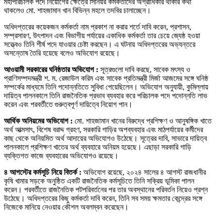
মহাপরিচালক পদে নিয়োগের ক্ষেত্রে সিনিয়র কর্মকর্তাদের অগ্রাধিকার থাকার কথা
থাকলেও মো. শাহজামান খান বিভিন্ন মহলে তদবির চালাচ্ছেন।
অধিদপ্তরের কয়েকজন কর্মকর্তা নাম প্রকাশ না করার শর্তে দাবি করেন, প্রশাসন,
সম্প্রসারণ, উৎপাদন এবং বিভাগীয় পর্যায়ের একাধিক কর্মকর্তা তার চেয়ে জ্যেষ্ঠ হওয়া
সত্ত্বেও তিনি শীর্ষ পদে যাওয়ার চেষ্টা করছেন। এ ঘটনায় অধিদপ্তরের অভ্যন্তরে
অসন্তোষ তৈরি হয়েছে বলেও অভিযোগ রয়েছে।
আওয়ামী সরকারের ঘনিষ্ঠতার অভিযোগ :
সূত্রগুলো দাবি করছে, সাবেক মৎস্য ও
প্রাণিসম্পদমন্ত্রী শ. ম. রেজাউল করিম এবং সাবেক প্রতিমন্ত্রী মির্জা আজমের সঙ্গে ঘনিষ্ঠ
সম্পর্কের মাধ্যমে তিনি পদোন্নতিতে সুবিধা পেয়েছিলেন। অভিযোগ অনুযায়ী, কুমিল্লায়
দায়িত্ব পালনকালে তিনি রাজনৈতিক প্রভাব ব্যবহার করে পরিচালক পদে পদোন্নতি লাভ
করেন এবং পরবর্তীতে গুরুত্বপূর্ণ দায়িত্বে নিয়োগ পান।
আর্থিক অনিয়মের অভিযোগ :
মো. শাহজামান খানের বিরুদ্ধে প্রশিক্ষণ ও আনুষঙ্গিক খাতে
অর্থ আত্মসাৎ, বিশেষ বরাদ্দ গ্রহণ, সরকারি গাড়ির অপব্যবহার এবং মাঠপর্যায়ের কর্মীদের
কাছ থেকে অনিয়মিত অর্থ আদায়ের অভিযোগও উঠেছে। সূত্রের দাবি, সাভারে দায়িত্ব
পালনকালে প্রশিক্ষণ খাতের অর্থ ব্যবহারে অনিয়ম হয়েছে। এছাড়া সরকারি গাড়ি
ব্যক্তিগত কাজে ব্যবহারের অভিযোগও রয়েছে।
৪ আগস্টের কর্মসূচি নিয়ে বিতর্ক :
অভিযোগ রয়েছে, ২০২৪ সালের ৪ আগস্ট রাজধানীর
কৃষি খামার সড়কে অনুষ্ঠিত একটি রাজনৈতিক কর্মসূচিতে তিনি সক্রিয় ভূমিকা পালন
করেন। পরবর্তীতে রাজনৈতিক পটপরিবর্তনের পর তার অবস্থানের পরিবর্তন নিয়েও প্রশ্ন
উঠেছে। অধিদপ্তরের কিছু কর্মকর্তা দাবি করেন, তিনি সব সময় ক্ষমতার কেন্দ্রের সঙ্গে
নিজেকে মানিয়ে নেওয়ার কৌশল অবলম্বন করেছেন।