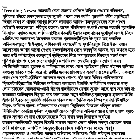
Skip
to
Trending News:
আত্মঘাতী বোমা হামলায় মেসিকে উড়িয়ে দেওয়ার পরিকল্পনা,
content
পুলিশের নথিতে চাঞ্চল্যকর তথ্য
‘জুলাই এখনো শেষ হয়নি’ প্রদর্শনী শহীদ প্রেসিডেন্ট
জিয়ার ভাষণ না থাকার ব্যাখ্যা দিলেন জামায়াত আমির
গণঅভ্যুত্থানের সঙ্গে প্রথম
বেইমানি করেছেন ডা. শফিকুর রহমান: রাশেদ খাঁন
শিক্ষক সংকটে দেশের সরকারি প্রাথমিক
বিদ্যালয়, ব্যাহত হচ্ছে পাঠদান
নাটোরে গরুবাহী ট্রলির সঙ্গে বাসের মুখোমুখি সংঘর্ষ, নিহত
৩
চিকিৎসক সমাবেশের উদ্বোধন করলেন প্রধানমন্ত্রী
গ্রিস উপকূলে দুই শতাধিক
অভিবাসনপ্রত্যাশী উদ্ধার, অধিকাংশই বাংলাদেশী ও সুদানি
হরমুজ নিয়ে ইরান-ওমান
আলোচনায় আশার আলো দেখছে যুক্তরাষ্ট্র
সারা দেশে বজ্রবৃষ্টির আভাস, ছয় অঞ্চলে হতে
পারে ভারী বর্ষণ
রাষ্ট্রের গুরুত্বপূর্ণ ব্যক্তিদের নিয়ে অপপ্রচারের বিরুদ্ধে সতর্ক করল
পুলিশ
বাংলাদেশসহ ১৪ দেশের সামুদ্রিক প্রতিরক্ষা জোটের কমান্ডার ঘোষণা করল
সৌদি
সৌদি আরব, তুরস্ক ও পাকিস্তানের মধ্যে যৌথ প্রতিরক্ষা চুক্তি সই
শেখ হাসিনার
বক্তব্য ভারত সমর্থন করে না: রণধীর জয়সওয়াল
বগুড়ার এরুলিয়ায় ফের দুর্ঘটনা, একসঙ্গে
প্রাণ গেল স্বামী-স্ত্রী
ভিসা আবেদনে তথ্য গোপন, দুই বছর নিষিদ্ধ পাকিস্তানের
ক্রিকেটার
ত্রিদেশীয় সিরিজের ফাইনালে বাংলাদেশ ইমার্জিং দল
ইলিয়াস কাঞ্চনের জন্য
দোয়া চাইলেন রোজিনা
আওয়ামী লীগের রাজনীতিতে ফেরার সুযোগ আছে বলে মনে করি না:
জামায়াত আমির
র‍্যাব বিলুপ্ত করে আনা হচ্ছে নতুন বাহিনী
মধ্যপ্রাচ্যজুড়ে ব্ল্যাকআউটের
হুঁশিয়ারি ইরানের
যুদ্ধবিরতি কার্যকরের পরও গাজায় দৈনিক এক শিশুর প্রাণহানি
টাঙ্গাইলে
বিদ্যুৎ অফিসে হামলা, লাইনম্যানকে বেধড়ক পিটুনি
কবে ফিরছেন শরিফুল জানাল
বিসিবি
দক্ষিণ কোরিয়া ফুটবল অ্যাসোসিয়েশনে পুলিশের অভিযান
‘ময়না ছলাৎ ছলাৎ’ খ্যাত
গায়ক স্বাগত দে মারা গেছেন
মেয়েকে নিয়ে বাবার কবর জিয়ারতে জুবাইদা
রহমান
লালমনিরহাটে সন্ত্রাস বিরোধী মামলায় সাবেক জেলা পরিষদ সদস্য মেহেরুন নাহার
মেরি কারাগারে
৫ আগস্ট গণঅভ্যুত্থানের বিজয় র‍্যালি পালন করেছে মিরপুর
প্রেসক্লাব
ডাল ও তেলবীজ প্রকল্পে অনিয়মের অভিযোগ: পিডি শফিকুল ইসলামের