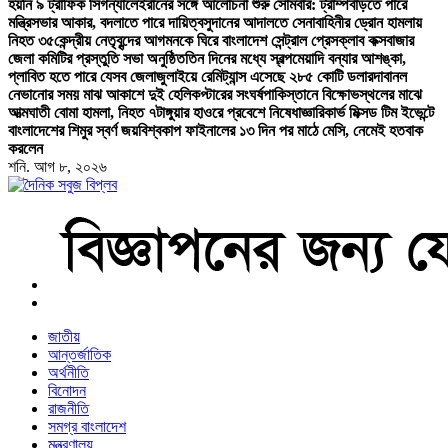
হয়নি ৯ ট্রাফিক সিগন্যালে
ইরানের সঙ্গে আলোচনা শুরু সোমবার: ট্রাম্প
বাড়তে পারে
মন্ত্রিসভার আকার, বদলাতে পারে দায়িত্ব
সুদানের আদালতে সেনাবাহিনীর ড্রোন হামলায়
নিহত ৩৫
কেন্দ্রীয় নেতৃবৃন্দের আগমনকে ঘিরে বাংলাদেশ সেন্ট্রাল প্রেসক্লাব কক্সবাজার
জেলা কমিটির প্রস্তুতি সভা অনুষ্ঠিত
তিন দিনের মধ্যে স্বল্পমেয়াদি বন্যার আশঙ্কা,
প্লাবিত হতে পারে যেসব জেলা
জুলাইয়ে রেমিট্যান্স এসেছে ২৮৫ কোটি ডলার
দাবানল
নেভানোর সময় মাঝ আকাশে দুই হেলিকপ্টারের সংঘর্ষ
পাকিস্তানে বিক্ষোভস্থলের মাঝে
আত্মঘাতী বোমা হামলা, নিহত ৭
টাঙ্গুয়ার হাওরে প্রবেশে নিষেধাজ্ঞা
রিকার্ভ মিক্সড টিম ইভেন্টে
বাংলাদেশের শিমুর স্বর্ণ জয়
বিশ্বকাপ ফাইনালের ১৩ দিন পর মাঠে মেসি, নেমেই হতবাক
করলেন
শনি. আগ ৮, ২০২৬
বাংলা নিউজ পেপার
জাতীয়
আন্তর্জাতিক
অর্থনীতি
বিনোদন
রাজনীতি
সমগ্র বাংলাদেশ
মন্ত্রণালয়