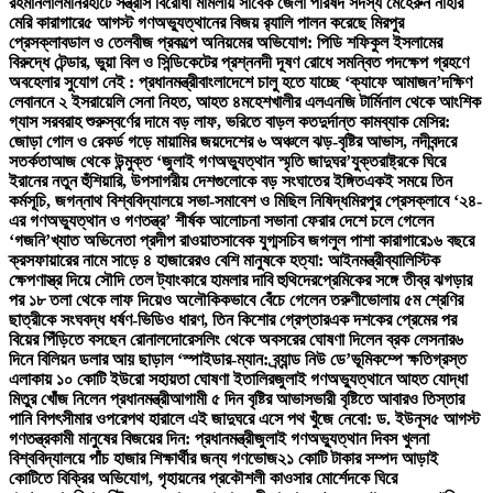
রহমান
লালমনিরহাটে সন্ত্রাস বিরোধী মামলায় সাবেক জেলা পরিষদ সদস্য মেহেরুন নাহার
মেরি কারাগারে
৫ আগস্ট গণঅভ্যুত্থানের বিজয় র‍্যালি পালন করেছে মিরপুর
প্রেসক্লাব
ডাল ও তেলবীজ প্রকল্পে অনিয়মের অভিযোগ: পিডি শফিকুল ইসলামের
বিরুদ্ধে টেন্ডার, ভুয়া বিল ও সিন্ডিকেটের প্রশ্ন
নদী দূষণ রোধে সমন্বিত পদক্ষেপ গ্রহণে
অবহেলার সুযোগ নেই : প্রধানমন্ত্রী
বাংলাদেশে চালু হতে যাচ্ছে ‘ক্যাফে আমাজন’
দক্ষিণ
লেবাননে ২ ইসরায়েলি সেনা নিহত, আহত ৪
মহেশখালীর এলএনজি টার্মিনাল থেকে আংশিক
গ্যাস সরবরাহ শুরু
স্বর্ণের দামে বড় লাফ, ভরিতে বাড়ল কত
দুর্দান্ত কামব্যাক মেসির:
জোড়া গোল ও রেকর্ড গড়ে মায়ামির জয়
দেশের ৬ অঞ্চলে ঝড়-বৃষ্টির আভাস, নদীবন্দরে
সতর্কতা
আজ থেকে উন্মুক্ত ‘জুলাই গণঅভ্যুত্থান স্মৃতি জাদুঘর’
যুক্তরাষ্ট্রকে ঘিরে
ইরানের নতুন হুঁশিয়ারি, উপসাগরীয় দেশগুলোকে বড় সংঘাতের ইঙ্গিত
একই সময়ে তিন
কর্মসূচি, জগন্নাথ বিশ্ববিদ্যালয়ে সভা-সমাবেশ ও মিছিল নিষিদ্ধ
মিরপুর প্রেসক্লাবে ‘২৪-
এর গণঅভ্যুত্থান ও গণতন্ত্র’ শীর্ষক আলোচনা সভা
না ফেরার দেশে চলে গেলেন
‘গজনি’খ্যাত অভিনেতা প্রদীপ রাওয়াত
সাবেক যুগ্মসচিব জগলুল পাশা কারাগারে
১৬ বছরে
ক্রসফায়ারের নামে সাড়ে ৪ হাজারেরও বেশি মানুষকে হত্যা: আইনমন্ত্রী
ব্যালিস্টিক
ক্ষেপণাস্ত্র দিয়ে সৌদি তেল ট্যাংকারে হামলার দাবি হুথিদের
প্রেমিকের সঙ্গে তীব্র ঝগড়ার
পর ১৮ তলা থেকে লাফ দিয়েও অলৌকিকভাবে বেঁচে গেলেন তরুণী
ভোলায় ৫ম শ্রেণির
ছাত্রীকে সংঘবদ্ধ ধর্ষণ-ভিডিও ধারণ, তিন কিশোর গ্রেপ্তার
এক দশকের প্রেমের পর
বিয়ের পিঁড়িতে বসছেন রোনালদো
রেসলিং থেকে অবসরের ঘোষণা দিলেন ব্রক লেসনার
৬
দিনে বিলিয়ন ডলার আয় ছাড়াল ‘স্পাইডার-ম্যান: ব্র্যান্ড নিউ ডে’
ভূমিকম্পে ক্ষতিগ্রস্ত
এলাকায় ১০ কোটি ইউরো সহায়তা ঘোষণা ইতালির
জুলাই গণঅভ্যুত্থানে আহত যোদ্ধা
মিতুর খোঁজ নিলেন প্রধানমন্ত্রী
আগামী ৫ দিন বৃষ্টির আভাস
ভারী বৃষ্টিতে আবারও তিস্তার
পানি বিপৎসীমার ওপরে
পথ হারালে এই জাদুঘরে এসে পথ খুঁজে নেবো: ড. ইউনূস
৫ আগস্ট
গণতন্ত্রকামী মানুষের বিজয়ের দিন: প্রধানমন্ত্রী
জুলাই গণঅভ্যুত্থান দিবস খুলনা
বিশ্ববিদ্যালয়ে পাঁচ হাজার শিক্ষার্থীর জন্য গণভোজ
২১ কোটি টাকার সম্পদ আড়াই
কোটিতে বিক্রির অভিযোগ, গৃহায়নের প্রকৌশলী কাওসার মোর্শেদকে ঘিরে