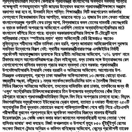
প্রশ্ন
অ্যাডমিরাল স্টিফেন কেলারকে প্রধানমন্ত্রী বাংলাদেশের অবস্থান সবসময় শান্তির
পক্ষে
জুলাই গণঅভ্যুত্থান স্মৃতি জাদুঘর উদ্বোধন করলেন প্রধানমন্ত্রী
শিক্ষাঙ্গনে সন্ত্রাস
বরদাশত করা হবে না, উসকানি দিলে শাস্তি: শিক্ষামন্ত্রী
৪ সিটি করপোরেশন কর্মকর্তার
দেশত্যাগে নিষেধাজ্ঞা
মান নিয়ে আপত্তি, ভারতের সাড়ে ১১ হাজার টন চাল ফেরত পাঠাচ্ছে
বাংলাদেশ
হরমুজ প্রণালি ফের চালুর আশা, বিশ্ববাজারে কমল তেলের দাম
নারী কেলেঙ্কারি
ও ব্যাংক কর্মকর্তা অপহরণের অভিযোগে এনসিপি নেতাকে অব্যাহতি
অস্ট্রেলিয়ার মাঠে
বাংলাদেশ কাঁপিয়ে দিতে পারে: হান্নান সরকার
মালয়েশিয়ার বিপক্ষে টি-টোয়েন্টি দলে
সাব্বির
মারা গেছেন ‘স্পাইডার-ম্যান’ খ্যাত অভিনেত্রী মেরি রিভেরা
৫৫ বছরেও
মুক্তিযুদ্ধে শহীদদের সঠিক তালিকা কেন হয়নি, প্রশ্ন জামায়াত আমিরের
পরিবেশ সুরক্ষায়
সমন্বিত উদ্যোগের বিকল্প নেই: স্থানীয় সরকারমন্ত্রী
নারায়ণগঞ্জ এলজিইডির নির্বাহী
প্রকৌশলী আহসানুজ্জামান দুলালকে ঘিরে দুর্নীতি-অনিয়মের অভিযোগ, ‘৩% দুলাল’ নামে
ঠিকাদার মহলে আলোচনা
সিরাজগঞ্জে ট্রেন লাইনচ্যুত, বন্ধ ঢাকার সঙ্গে উত্তরাঞ্চলের রেল
যোগাযোগ
শেখ হাসিনার বক্তব্য প্রচার করলে ব্যবস্থা নেবে সরকার: প্রধানমন্ত্রীর
উপদেষ্টা
আইআরসি-ইআরসি সেবায় হয়রানি ও অনিয়মের অভিযোগ: আলোচনায় উপ-
নিয়ন্ত্রক ওবায়দুল্লাহ, প্রশ্নে ঢাকা আঞ্চলিক অফিস
ঢাকাসহ ১৩ জেলায় ঝোড়ো হাওয়া-
বজ্রবৃষ্টির শঙ্কা, নদীবন্দরে ১ নম্বর সতর্কসংকেত
বিএডিসির ডাল ও তৈলবীজ বিভাগের
পিডির বিরুদ্ধে অনিয়মের অভিযোগ, তদন্তের দাবি
নাহিদ রানা ঢাকায়, তাসকিনের জন্য কী
‘ওষুধ’ অস্ট্রেলিয়ার চিকিৎসকের
রোববারে তিন উপজেলার বন্যাদুর্গতদের খোঁজ নিতে
চট্টগ্রামে যাচ্ছেন প্রধানমন্ত্রী
অতিরিক্ত বিদ্যুৎ বিল নিয়ে অপপ্রচার চালানো হচ্ছে: বিদ্যুৎ
বিভাগ
রাশিয়ার সমুদ্রসৈকতে ইউক্রেনের ড্রোন হামলা, হতাহত ৪৭
ভারত সীমান্তে ২৫০টি
অত্যাধুনিক চীনা যুদ্ধযান মোতায়েন করলো পাকিস্তান
পরীক্ষা শেষে বাড়ি গিয়ে এইচএসসি
পরীক্ষার্থীরা বুঝলেন প্রশ্নপত্র ছিল ভুল
ফিফা সভাপতির বিরুদ্ধে মামলার হুঁশিয়ারি
উয়েফার
হঠাৎ ১৬ কেজি ওজন কমার কারণ জানালেন সালমান
বিরোধী দলের নেতারা ‘শেখ
হাসিনার ভাষায়’ কথা বলছেন: মির্জা ফখরুল
হাম ও উপসর্গে মৃত্যু ৮৫০ ছুঁইছুঁই
পূর্ব রেলের
সংকেত বিভাগে টেন্ডার অনিয়ম ও কমিশন বাণিজ্যের অভিযোগ, কেন্দ্রে প্রকৌশলী তারেক