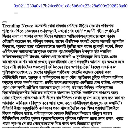
0x0211230a
0x17b24ce8
0x1c8c5b6a
0x23a28a90
0x292828ad
0
Trending News:
আত্মঘাতী বোমা হামলায় মেসিকে উড়িয়ে দেওয়ার পরিকল্পনা,
পুলিশের নথিতে চাঞ্চল্যকর তথ্য
‘জুলাই এখনো শেষ হয়নি’ প্রদর্শনী শহীদ প্রেসিডেন্ট
জিয়ার ভাষণ না থাকার ব্যাখ্যা দিলেন জামায়াত আমির
গণঅভ্যুত্থানের সঙ্গে প্রথম
বেইমানি করেছেন ডা. শফিকুর রহমান: রাশেদ খাঁন
শিক্ষক সংকটে দেশের সরকারি প্রাথমিক
বিদ্যালয়, ব্যাহত হচ্ছে পাঠদান
নাটোরে গরুবাহী ট্রলির সঙ্গে বাসের মুখোমুখি সংঘর্ষ, নিহত
৩
চিকিৎসক সমাবেশের উদ্বোধন করলেন প্রধানমন্ত্রী
গ্রিস উপকূলে দুই শতাধিক
অভিবাসনপ্রত্যাশী উদ্ধার, অধিকাংশই বাংলাদেশী ও সুদানি
হরমুজ নিয়ে ইরান-ওমান
আলোচনায় আশার আলো দেখছে যুক্তরাষ্ট্র
সারা দেশে বজ্রবৃষ্টির আভাস, ছয় অঞ্চলে হতে
পারে ভারী বর্ষণ
রাষ্ট্রের গুরুত্বপূর্ণ ব্যক্তিদের নিয়ে অপপ্রচারের বিরুদ্ধে সতর্ক করল
পুলিশ
বাংলাদেশসহ ১৪ দেশের সামুদ্রিক প্রতিরক্ষা জোটের কমান্ডার ঘোষণা করল
সৌদি
সৌদি আরব, তুরস্ক ও পাকিস্তানের মধ্যে যৌথ প্রতিরক্ষা চুক্তি সই
শেখ হাসিনার
বক্তব্য ভারত সমর্থন করে না: রণধীর জয়সওয়াল
বগুড়ার এরুলিয়ায় ফের দুর্ঘটনা, একসঙ্গে
প্রাণ গেল স্বামী-স্ত্রী
ভিসা আবেদনে তথ্য গোপন, দুই বছর নিষিদ্ধ পাকিস্তানের
ক্রিকেটার
ত্রিদেশীয় সিরিজের ফাইনালে বাংলাদেশ ইমার্জিং দল
ইলিয়াস কাঞ্চনের জন্য
দোয়া চাইলেন রোজিনা
আওয়ামী লীগের রাজনীতিতে ফেরার সুযোগ আছে বলে মনে করি না:
জামায়াত আমির
র‍্যাব বিলুপ্ত করে আনা হচ্ছে নতুন বাহিনী
মধ্যপ্রাচ্যজুড়ে ব্ল্যাকআউটের
হুঁশিয়ারি ইরানের
যুদ্ধবিরতি কার্যকরের পরও গাজায় দৈনিক এক শিশুর প্রাণহানি
টাঙ্গাইলে
বিদ্যুৎ অফিসে হামলা, লাইনম্যানকে বেধড়ক পিটুনি
কবে ফিরছেন শরিফুল জানাল
বিসিবি
দক্ষিণ কোরিয়া ফুটবল অ্যাসোসিয়েশনে পুলিশের অভিযান
‘ময়না ছলাৎ ছলাৎ’ খ্যাত
গায়ক স্বাগত দে মারা গেছেন
মেয়েকে নিয়ে বাবার কবর জিয়ারতে জুবাইদা