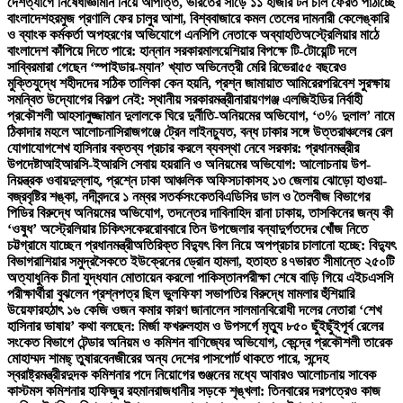
দেশত্যাগে নিষেধাজ্ঞা
মান নিয়ে আপত্তি, ভারতের সাড়ে ১১ হাজার টন চাল ফেরত পাঠাচ্ছে
বাংলাদেশ
হরমুজ প্রণালি ফের চালুর আশা, বিশ্ববাজারে কমল তেলের দাম
নারী কেলেঙ্কারি
ও ব্যাংক কর্মকর্তা অপহরণের অভিযোগে এনসিপি নেতাকে অব্যাহতি
অস্ট্রেলিয়ার মাঠে
বাংলাদেশ কাঁপিয়ে দিতে পারে: হান্নান সরকার
মালয়েশিয়ার বিপক্ষে টি-টোয়েন্টি দলে
সাব্বির
মারা গেছেন ‘স্পাইডার-ম্যান’ খ্যাত অভিনেত্রী মেরি রিভেরা
৫৫ বছরেও
মুক্তিযুদ্ধে শহীদদের সঠিক তালিকা কেন হয়নি, প্রশ্ন জামায়াত আমিরের
পরিবেশ সুরক্ষায়
সমন্বিত উদ্যোগের বিকল্প নেই: স্থানীয় সরকারমন্ত্রী
নারায়ণগঞ্জ এলজিইডির নির্বাহী
প্রকৌশলী আহসানুজ্জামান দুলালকে ঘিরে দুর্নীতি-অনিয়মের অভিযোগ, ‘৩% দুলাল’ নামে
ঠিকাদার মহলে আলোচনা
সিরাজগঞ্জে ট্রেন লাইনচ্যুত, বন্ধ ঢাকার সঙ্গে উত্তরাঞ্চলের রেল
যোগাযোগ
শেখ হাসিনার বক্তব্য প্রচার করলে ব্যবস্থা নেবে সরকার: প্রধানমন্ত্রীর
উপদেষ্টা
আইআরসি-ইআরসি সেবায় হয়রানি ও অনিয়মের অভিযোগ: আলোচনায় উপ-
নিয়ন্ত্রক ওবায়দুল্লাহ, প্রশ্নে ঢাকা আঞ্চলিক অফিস
ঢাকাসহ ১৩ জেলায় ঝোড়ো হাওয়া-
বজ্রবৃষ্টির শঙ্কা, নদীবন্দরে ১ নম্বর সতর্কসংকেত
বিএডিসির ডাল ও তৈলবীজ বিভাগের
পিডির বিরুদ্ধে অনিয়মের অভিযোগ, তদন্তের দাবি
নাহিদ রানা ঢাকায়, তাসকিনের জন্য কী
‘ওষুধ’ অস্ট্রেলিয়ার চিকিৎসকের
রোববারে তিন উপজেলার বন্যাদুর্গতদের খোঁজ নিতে
চট্টগ্রামে যাচ্ছেন প্রধানমন্ত্রী
অতিরিক্ত বিদ্যুৎ বিল নিয়ে অপপ্রচার চালানো হচ্ছে: বিদ্যুৎ
বিভাগ
রাশিয়ার সমুদ্রসৈকতে ইউক্রেনের ড্রোন হামলা, হতাহত ৪৭
ভারত সীমান্তে ২৫০টি
অত্যাধুনিক চীনা যুদ্ধযান মোতায়েন করলো পাকিস্তান
পরীক্ষা শেষে বাড়ি গিয়ে এইচএসসি
পরীক্ষার্থীরা বুঝলেন প্রশ্নপত্র ছিল ভুল
ফিফা সভাপতির বিরুদ্ধে মামলার হুঁশিয়ারি
উয়েফার
হঠাৎ ১৬ কেজি ওজন কমার কারণ জানালেন সালমান
বিরোধী দলের নেতারা ‘শেখ
হাসিনার ভাষায়’ কথা বলছেন: মির্জা ফখরুল
হাম ও উপসর্গে মৃত্যু ৮৫০ ছুঁইছুঁই
পূর্ব রেলের
সংকেত বিভাগে টেন্ডার অনিয়ম ও কমিশন বাণিজ্যের অভিযোগ, কেন্দ্রে প্রকৌশলী তারেক
মোহাম্মদ শামছ্ তুষার
বেনজীরের অন্য দেশের পাসপোর্ট থাকতে পারে, সন্দেহ
স্বরাষ্ট্রমন্ত্রীর
দুদক কমিশনার পদে নিয়োগের গুঞ্জনের মধ্যে আবারও আলোচনায় সাবেক
কাস্টমস কমিশনার হাফিজুর রহমান
রাজধানীর সড়কে শৃঙ্খলা: তিনবারের দরপত্রেও কাজ