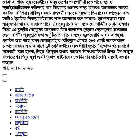
মোহাম্মদ শামছ্ তুষার
বেনজীরের অন্য দেশের পাসপোর্ট থাকতে পারে, সন্দেহ
স্বরাষ্ট্রমন্ত্রীর
দুদক কমিশনার পদে নিয়োগের গুঞ্জনের মধ্যে আবারও আলোচনায় সাবেক
কাস্টমস কমিশনার হাফিজুর রহমান
রাজধানীর সড়কে শৃঙ্খলা: তিনবারের দরপত্রেও কাজ
হয়নি ৯ ট্রাফিক সিগন্যালে
ইরানের সঙ্গে আলোচনা শুরু সোমবার: ট্রাম্প
বাড়তে পারে
মন্ত্রিসভার আকার, বদলাতে পারে দায়িত্ব
সুদানের আদালতে সেনাবাহিনীর ড্রোন হামলায়
নিহত ৩৫
কেন্দ্রীয় নেতৃবৃন্দের আগমনকে ঘিরে বাংলাদেশ সেন্ট্রাল প্রেসক্লাব কক্সবাজার
জেলা কমিটির প্রস্তুতি সভা অনুষ্ঠিত
তিন দিনের মধ্যে স্বল্পমেয়াদি বন্যার আশঙ্কা,
প্লাবিত হতে পারে যেসব জেলা
জুলাইয়ে রেমিট্যান্স এসেছে ২৮৫ কোটি ডলার
দাবানল
নেভানোর সময় মাঝ আকাশে দুই হেলিকপ্টারের সংঘর্ষ
পাকিস্তানে বিক্ষোভস্থলের মাঝে
আত্মঘাতী বোমা হামলা, নিহত ৭
টাঙ্গুয়ার হাওরে প্রবেশে নিষেধাজ্ঞা
রিকার্ভ মিক্সড টিম ইভেন্টে
বাংলাদেশের শিমুর স্বর্ণ জয়
বিশ্বকাপ ফাইনালের ১৩ দিন পর মাঠে মেসি, নেমেই হতবাক
করলেন
শনি. আগ ৮, ২০২৬
জাতীয়
আন্তর্জাতিক
অর্থনীতি
বিনোদন
রাজনীতি
সমগ্র বাংলাদেশ
মন্ত্রণালয়
ধর্ম
খেলাধুলা