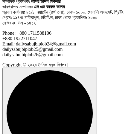
সম্পাদক প্রকাশকঃ
নাসির উদ্দিন শিকদার
ভারপ্রাপ্ত সম্পাদকঃ
এস এম বদরুল আলম
প্রধান কার্যালয়ঃ ৮৫/১, নয়াপল্টন (৪র্থ তলা), ঢাকা- ১০০০, সোনালি অফসেট, প্রিন্টিং
প্রেসঃ ১৯৪/৪ ফকিরাপুল, মতিঝিল, ঢাকা থেকে প্রকাশিতঃ ১০০০
রেজিঃ নং ডিএ - ১৪১২
Phone: +880 1711588106
+880 1922711047
Email: dailysabujbiplob24@gmail.com
dailysabujbiplob25@gmail.com
dailysabujbiplob26@gmail.com
Copyright © ২০২৬ দৈনিক সবুজ বিপ্লব |