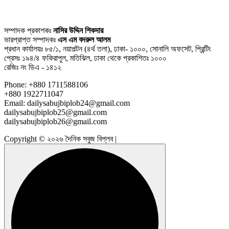
সম্পাদক প্রকাশকঃ
নাসির উদ্দিন শিকদার
ভারপ্রাপ্ত সম্পাদকঃ
এস এম বদরুল আলম
প্রধান কার্যালয়ঃ ৮৫/১, নয়াপল্টন (৪র্থ তলা), ঢাকা- ১০০০, সোনালি অফসেট, প্রিন্টিং
প্রেসঃ ১৯৪/৪ ফকিরাপুল, মতিঝিল, ঢাকা থেকে প্রকাশিতঃ ১০০০
রেজিঃ নং ডিএ - ১৪১২
Phone: +880 1711588106
+880 1922711047
Email: dailysabujbiplob24@gmail.com
dailysabujbiplob25@gmail.com
dailysabujbiplob26@gmail.com
Copyright © ২০২৬ দৈনিক সবুজ বিপ্লব |