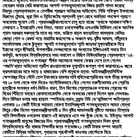
জিয়ারতে জুবাইদা রহমান
লালমনিরহাটে সন্ত্রাস বিরোধী মামলায় সাবেক জেলা পরিষদ সদস্য
মেহেরুন নাহার মেরি কারাগারে
৫ আগস্ট গণঅভ্যুত্থানের বিজয় র‍্যালি পালন করেছে
মিরপুর প্রেসক্লাব
ডাল ও তেলবীজ প্রকল্পে অনিয়মের অভিযোগ: পিডি শফিকুল ইসলামের
বিরুদ্ধে টেন্ডার, ভুয়া বিল ও সিন্ডিকেটের প্রশ্ন
নদী দূষণ রোধে সমন্বিত পদক্ষেপ গ্রহণে
অবহেলার সুযোগ নেই : প্রধানমন্ত্রী
বাংলাদেশে চালু হতে যাচ্ছে ‘ক্যাফে আমাজন’
দক্ষিণ
লেবাননে ২ ইসরায়েলি সেনা নিহত, আহত ৪
মহেশখালীর এলএনজি টার্মিনাল থেকে আংশিক
গ্যাস সরবরাহ শুরু
স্বর্ণের দামে বড় লাফ, ভরিতে বাড়ল কত
দুর্দান্ত কামব্যাক মেসির:
জোড়া গোল ও রেকর্ড গড়ে মায়ামির জয়
দেশের ৬ অঞ্চলে ঝড়-বৃষ্টির আভাস, নদীবন্দরে
সতর্কতা
আজ থেকে উন্মুক্ত ‘জুলাই গণঅভ্যুত্থান স্মৃতি জাদুঘর’
যুক্তরাষ্ট্রকে ঘিরে
ইরানের নতুন হুঁশিয়ারি, উপসাগরীয় দেশগুলোকে বড় সংঘাতের ইঙ্গিত
একই সময়ে তিন
কর্মসূচি, জগন্নাথ বিশ্ববিদ্যালয়ে সভা-সমাবেশ ও মিছিল নিষিদ্ধ
মিরপুর প্রেসক্লাবে ‘২৪-
এর গণঅভ্যুত্থান ও গণতন্ত্র’ শীর্ষক আলোচনা সভা
না ফেরার দেশে চলে গেলেন
‘গজনি’খ্যাত অভিনেতা প্রদীপ রাওয়াত
সাবেক যুগ্মসচিব জগলুল পাশা কারাগারে
১৬ বছরে
ক্রসফায়ারের নামে সাড়ে ৪ হাজারেরও বেশি মানুষকে হত্যা: আইনমন্ত্রী
ব্যালিস্টিক
ক্ষেপণাস্ত্র দিয়ে সৌদি তেল ট্যাংকারে হামলার দাবি হুথিদের
প্রেমিকের সঙ্গে তীব্র ঝগড়ার
পর ১৮ তলা থেকে লাফ দিয়েও অলৌকিকভাবে বেঁচে গেলেন তরুণী
ভোলায় ৫ম শ্রেণির
ছাত্রীকে সংঘবদ্ধ ধর্ষণ-ভিডিও ধারণ, তিন কিশোর গ্রেপ্তার
এক দশকের প্রেমের পর
বিয়ের পিঁড়িতে বসছেন রোনালদো
রেসলিং থেকে অবসরের ঘোষণা দিলেন ব্রক লেসনার
৬
দিনে বিলিয়ন ডলার আয় ছাড়াল ‘স্পাইডার-ম্যান: ব্র্যান্ড নিউ ডে’
ভূমিকম্পে ক্ষতিগ্রস্ত
এলাকায় ১০ কোটি ইউরো সহায়তা ঘোষণা ইতালির
জুলাই গণঅভ্যুত্থানে আহত যোদ্ধা
মিতুর খোঁজ নিলেন প্রধানমন্ত্রী
আগামী ৫ দিন বৃষ্টির আভাস
ভারী বৃষ্টিতে আবারও তিস্তার
পানি বিপৎসীমার ওপরে
পথ হারালে এই জাদুঘরে এসে পথ খুঁজে নেবো: ড. ইউনূস
৫ আগস্ট
গণতন্ত্রকামী মানুষের বিজয়ের দিন: প্রধানমন্ত্রী
জুলাই গণঅভ্যুত্থান দিবস খুলনা
বিশ্ববিদ্যালয়ে পাঁচ হাজার শিক্ষার্থীর জন্য গণভোজ
২১ কোটি টাকার সম্পদ আড়াই
কোটিতে বিক্রির অভিযোগ, গৃহায়নের প্রকৌশলী কাওসার মোর্শেদকে ঘিরে