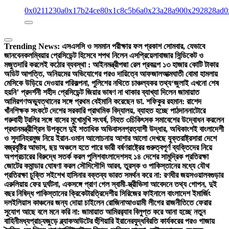
0x0211230a
0x17b24ce8
0x1c8c5b6a
0x23a28a90
0x292828ad
0
Trending News:
এসএসসি ও সমমান পরীক্ষার ফল প্রকাশ সোমবার, যেভাবে
জানবেন
কলম্বিয়ার প্রেসিডেন্ট হিসেবে শপথ নিলেন এসপ্রিয়েলা
বাজার সিন্ডিকেট ও
মজুতদারি করলেই কঠোর ব্যবস্থা : আইনমন্ত্রী
পদ্মা রেল প্রকল্পে ১৩ হাজার কোটি টাকার
অডিট আপত্তি, অনিয়মের অভিযোগের পরও দায়িত্বে আফজাল
আত্মঘাতী বোমা হামলায়
মেসিকে উড়িয়ে দেওয়ার পরিকল্পনা, পুলিশের নথিতে চাঞ্চল্যকর তথ্য
‘জুলাই এখনো শেষ
হয়নি’ প্রদর্শনী শহীদ প্রেসিডেন্ট জিয়ার ভাষণ না থাকার ব্যাখ্যা দিলেন জামায়াত
আমির
গণঅভ্যুত্থানের সঙ্গে প্রথম বেইমানি করেছেন ডা. শফিকুর রহমান: রাশেদ
খাঁন
শিক্ষক সংকটে দেশের সরকারি প্রাথমিক বিদ্যালয়, ব্যাহত হচ্ছে পাঠদান
নাটোরে
গরুবাহী ট্রলির সঙ্গে বাসের মুখোমুখি সংঘর্ষ, নিহত ৩
চিকিৎসক সমাবেশের উদ্বোধন করলেন
প্রধানমন্ত্রী
গ্রিস উপকূলে দুই শতাধিক অভিবাসনপ্রত্যাশী উদ্ধার, অধিকাংশই বাংলাদেশী
ও সুদানি
হরমুজ নিয়ে ইরান-ওমান আলোচনায় আশার আলো দেখছে যুক্তরাষ্ট্র
সারা দেশে
বজ্রবৃষ্টির আভাস, ছয় অঞ্চলে হতে পারে ভারী বর্ষণ
রাষ্ট্রের গুরুত্বপূর্ণ ব্যক্তিদের নিয়ে
অপপ্রচারের বিরুদ্ধে সতর্ক করল পুলিশ
বাংলাদেশসহ ১৪ দেশের সামুদ্রিক প্রতিরক্ষা
জোটের কমান্ডার ঘোষণা করল সৌদি
সৌদি আরব, তুরস্ক ও পাকিস্তানের মধ্যে যৌথ
প্রতিরক্ষা চুক্তি সই
শেখ হাসিনার বক্তব্য ভারত সমর্থন করে না: রণধীর জয়সওয়াল
বগুড়ার
এরুলিয়ায় ফের দুর্ঘটনা, একসঙ্গে প্রাণ গেল স্বামী-স্ত্রী
ভিসা আবেদনে তথ্য গোপন, দুই
বছর নিষিদ্ধ পাকিস্তানের ক্রিকেটার
ত্রিদেশীয় সিরিজের ফাইনালে বাংলাদেশ ইমার্জিং
দল
ইলিয়াস কাঞ্চনের জন্য দোয়া চাইলেন রোজিনা
আওয়ামী লীগের রাজনীতিতে ফেরার
সুযোগ আছে বলে মনে করি না: জামায়াত আমির
র‍্যাব বিলুপ্ত করে আনা হচ্ছে নতুন
বাহিনী
মধ্যপ্রাচ্যজুড়ে ব্ল্যাকআউটের হুঁশিয়ারি ইরানের
যুদ্ধবিরতি কার্যকরের পরও গাজায়