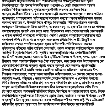
গণতন্ত্রকামী মানুষের বিজয়ের দিন: প্রধানমন্ত্রী
জুলাই গণঅভ্যুত্থান দিবস খুলনা
বিশ্ববিদ্যালয়ে পাঁচ হাজার শিক্ষার্থীর জন্য গণভোজ
২১ কোটি টাকার সম্পদ আড়াই
কোটিতে বিক্রির অভিযোগ, গৃহায়নের প্রকৌশলী কাওসার মোর্শেদকে ঘিরে
প্রশ্ন
অ্যাডমিরাল স্টিফেন কেলারকে প্রধানমন্ত্রী বাংলাদেশের অবস্থান সবসময় শান্তির
পক্ষে
জুলাই গণঅভ্যুত্থান স্মৃতি জাদুঘর উদ্বোধন করলেন প্রধানমন্ত্রী
শিক্ষাঙ্গনে সন্ত্রাস
বরদাশত করা হবে না, উসকানি দিলে শাস্তি: শিক্ষামন্ত্রী
৪ সিটি করপোরেশন কর্মকর্তার
দেশত্যাগে নিষেধাজ্ঞা
মান নিয়ে আপত্তি, ভারতের সাড়ে ১১ হাজার টন চাল ফেরত পাঠাচ্ছে
বাংলাদেশ
হরমুজ প্রণালি ফের চালুর আশা, বিশ্ববাজারে কমল তেলের দাম
নারী কেলেঙ্কারি
ও ব্যাংক কর্মকর্তা অপহরণের অভিযোগে এনসিপি নেতাকে অব্যাহতি
অস্ট্রেলিয়ার মাঠে
বাংলাদেশ কাঁপিয়ে দিতে পারে: হান্নান সরকার
মালয়েশিয়ার বিপক্ষে টি-টোয়েন্টি দলে
সাব্বির
মারা গেছেন ‘স্পাইডার-ম্যান’ খ্যাত অভিনেত্রী মেরি রিভেরা
৫৫ বছরেও
মুক্তিযুদ্ধে শহীদদের সঠিক তালিকা কেন হয়নি, প্রশ্ন জামায়াত আমিরের
পরিবেশ সুরক্ষায়
সমন্বিত উদ্যোগের বিকল্প নেই: স্থানীয় সরকারমন্ত্রী
নারায়ণগঞ্জ এলজিইডির নির্বাহী
প্রকৌশলী আহসানুজ্জামান দুলালকে ঘিরে দুর্নীতি-অনিয়মের অভিযোগ, ‘৩% দুলাল’ নামে
ঠিকাদার মহলে আলোচনা
সিরাজগঞ্জে ট্রেন লাইনচ্যুত, বন্ধ ঢাকার সঙ্গে উত্তরাঞ্চলের রেল
যোগাযোগ
শেখ হাসিনার বক্তব্য প্রচার করলে ব্যবস্থা নেবে সরকার: প্রধানমন্ত্রীর
উপদেষ্টা
আইআরসি-ইআরসি সেবায় হয়রানি ও অনিয়মের অভিযোগ: আলোচনায় উপ-
নিয়ন্ত্রক ওবায়দুল্লাহ, প্রশ্নে ঢাকা আঞ্চলিক অফিস
ঢাকাসহ ১৩ জেলায় ঝোড়ো হাওয়া-
বজ্রবৃষ্টির শঙ্কা, নদীবন্দরে ১ নম্বর সতর্কসংকেত
বিএডিসির ডাল ও তৈলবীজ বিভাগের
পিডির বিরুদ্ধে অনিয়মের অভিযোগ, তদন্তের দাবি
নাহিদ রানা ঢাকায়, তাসকিনের জন্য কী
‘ওষুধ’ অস্ট্রেলিয়ার চিকিৎসকের
রোববারে তিন উপজেলার বন্যাদুর্গতদের খোঁজ নিতে
চট্টগ্রামে যাচ্ছেন প্রধানমন্ত্রী
অতিরিক্ত বিদ্যুৎ বিল নিয়ে অপপ্রচার চালানো হচ্ছে: বিদ্যুৎ
বিভাগ
রাশিয়ার সমুদ্রসৈকতে ইউক্রেনের ড্রোন হামলা, হতাহত ৪৭
ভারত সীমান্তে ২৫০টি
অত্যাধুনিক চীনা যুদ্ধযান মোতায়েন করলো পাকিস্তান
পরীক্ষা শেষে বাড়ি গিয়ে এইচএসসি
পরীক্ষার্থীরা বুঝলেন প্রশ্নপত্র ছিল ভুল
ফিফা সভাপতির বিরুদ্ধে মামলার হুঁশিয়ারি