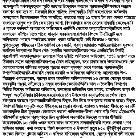
প্রশ্ন
অ্যাডমিরাল স্টিফেন কেলারকে প্রধানমন্ত্রী বাংলাদেশের অবস্থান সবসময় শান্তির
পক্ষে
জুলাই গণঅভ্যুত্থান স্মৃতি জাদুঘর উদ্বোধন করলেন প্রধানমন্ত্রী
শিক্ষাঙ্গনে সন্ত্রাস
বরদাশত করা হবে না, উসকানি দিলে শাস্তি: শিক্ষামন্ত্রী
৪ সিটি করপোরেশন কর্মকর্তার
দেশত্যাগে নিষেধাজ্ঞা
মান নিয়ে আপত্তি, ভারতের সাড়ে ১১ হাজার টন চাল ফেরত পাঠাচ্ছে
বাংলাদেশ
হরমুজ প্রণালি ফের চালুর আশা, বিশ্ববাজারে কমল তেলের দাম
নারী কেলেঙ্কারি
ও ব্যাংক কর্মকর্তা অপহরণের অভিযোগে এনসিপি নেতাকে অব্যাহতি
অস্ট্রেলিয়ার মাঠে
বাংলাদেশ কাঁপিয়ে দিতে পারে: হান্নান সরকার
মালয়েশিয়ার বিপক্ষে টি-টোয়েন্টি দলে
সাব্বির
মারা গেছেন ‘স্পাইডার-ম্যান’ খ্যাত অভিনেত্রী মেরি রিভেরা
৫৫ বছরেও
মুক্তিযুদ্ধে শহীদদের সঠিক তালিকা কেন হয়নি, প্রশ্ন জামায়াত আমিরের
পরিবেশ সুরক্ষায়
সমন্বিত উদ্যোগের বিকল্প নেই: স্থানীয় সরকারমন্ত্রী
নারায়ণগঞ্জ এলজিইডির নির্বাহী
প্রকৌশলী আহসানুজ্জামান দুলালকে ঘিরে দুর্নীতি-অনিয়মের অভিযোগ, ‘৩% দুলাল’ নামে
ঠিকাদার মহলে আলোচনা
সিরাজগঞ্জে ট্রেন লাইনচ্যুত, বন্ধ ঢাকার সঙ্গে উত্তরাঞ্চলের রেল
যোগাযোগ
শেখ হাসিনার বক্তব্য প্রচার করলে ব্যবস্থা নেবে সরকার: প্রধানমন্ত্রীর
উপদেষ্টা
আইআরসি-ইআরসি সেবায় হয়রানি ও অনিয়মের অভিযোগ: আলোচনায় উপ-
নিয়ন্ত্রক ওবায়দুল্লাহ, প্রশ্নে ঢাকা আঞ্চলিক অফিস
ঢাকাসহ ১৩ জেলায় ঝোড়ো হাওয়া-
বজ্রবৃষ্টির শঙ্কা, নদীবন্দরে ১ নম্বর সতর্কসংকেত
বিএডিসির ডাল ও তৈলবীজ বিভাগের
পিডির বিরুদ্ধে অনিয়মের অভিযোগ, তদন্তের দাবি
নাহিদ রানা ঢাকায়, তাসকিনের জন্য কী
‘ওষুধ’ অস্ট্রেলিয়ার চিকিৎসকের
রোববারে তিন উপজেলার বন্যাদুর্গতদের খোঁজ নিতে
চট্টগ্রামে যাচ্ছেন প্রধানমন্ত্রী
অতিরিক্ত বিদ্যুৎ বিল নিয়ে অপপ্রচার চালানো হচ্ছে: বিদ্যুৎ
বিভাগ
রাশিয়ার সমুদ্রসৈকতে ইউক্রেনের ড্রোন হামলা, হতাহত ৪৭
ভারত সীমান্তে ২৫০টি
অত্যাধুনিক চীনা যুদ্ধযান মোতায়েন করলো পাকিস্তান
পরীক্ষা শেষে বাড়ি গিয়ে এইচএসসি
পরীক্ষার্থীরা বুঝলেন প্রশ্নপত্র ছিল ভুল
ফিফা সভাপতির বিরুদ্ধে মামলার হুঁশিয়ারি
উয়েফার
হঠাৎ ১৬ কেজি ওজন কমার কারণ জানালেন সালমান
বিরোধী দলের নেতারা ‘শেখ
হাসিনার ভাষায়’ কথা বলছেন: মির্জা ফখরুল
হাম ও উপসর্গে মৃত্যু ৮৫০ ছুঁইছুঁই
পূর্ব রেলের
সংকেত বিভাগে টেন্ডার অনিয়ম ও কমিশন বাণিজ্যের অভিযোগ, কেন্দ্রে প্রকৌশলী তারেক