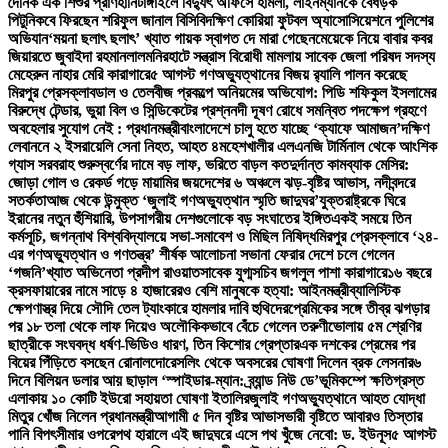
দৈনিক এক শিশুর প্রাণহানি
টাঙ্গাইলে বিদ্যুৎ অফিসে হামলা, লাইনম্যানকে বেধড়ক
পিটুনি
কবে ফিরছেন শরিফুল জানাল বিসিবি
দক্ষিণ কোরিয়া ফুটবল অ্যাসোসিয়েশনে পুলিশের
অভিযান
‘ময়না ছলাৎ ছলাৎ’ খ্যাত গায়ক স্বাগত দে মারা গেছেন
মেয়েকে নিয়ে বাবার কবর
জিয়ারতে জুবাইদা রহমান
লালমনিরহাটে সন্ত্রাস বিরোধী মামলায় সাবেক জেলা পরিষদ সদস্য
মেহেরুন নাহার মেরি কারাগারে
৫ আগস্ট গণঅভ্যুত্থানের বিজয় র‍্যালি পালন করেছে
মিরপুর প্রেসক্লাব
ডাল ও তেলবীজ প্রকল্পে অনিয়মের অভিযোগ: পিডি শফিকুল ইসলামের
বিরুদ্ধে টেন্ডার, ভুয়া বিল ও সিন্ডিকেটের প্রশ্ন
নদী দূষণ রোধে সমন্বিত পদক্ষেপ গ্রহণে
অবহেলার সুযোগ নেই : প্রধানমন্ত্রী
বাংলাদেশে চালু হতে যাচ্ছে ‘ক্যাফে আমাজন’
দক্ষিণ
লেবাননে ২ ইসরায়েলি সেনা নিহত, আহত ৪
মহেশখালীর এলএনজি টার্মিনাল থেকে আংশিক
গ্যাস সরবরাহ শুরু
স্বর্ণের দামে বড় লাফ, ভরিতে বাড়ল কত
দুর্দান্ত কামব্যাক মেসির:
জোড়া গোল ও রেকর্ড গড়ে মায়ামির জয়
দেশের ৬ অঞ্চলে ঝড়-বৃষ্টির আভাস, নদীবন্দরে
সতর্কতা
আজ থেকে উন্মুক্ত ‘জুলাই গণঅভ্যুত্থান স্মৃতি জাদুঘর’
যুক্তরাষ্ট্রকে ঘিরে
ইরানের নতুন হুঁশিয়ারি, উপসাগরীয় দেশগুলোকে বড় সংঘাতের ইঙ্গিত
একই সময়ে তিন
কর্মসূচি, জগন্নাথ বিশ্ববিদ্যালয়ে সভা-সমাবেশ ও মিছিল নিষিদ্ধ
মিরপুর প্রেসক্লাবে ‘২৪-
এর গণঅভ্যুত্থান ও গণতন্ত্র’ শীর্ষক আলোচনা সভা
না ফেরার দেশে চলে গেলেন
‘গজনি’খ্যাত অভিনেতা প্রদীপ রাওয়াত
সাবেক যুগ্মসচিব জগলুল পাশা কারাগারে
১৬ বছরে
ক্রসফায়ারের নামে সাড়ে ৪ হাজারেরও বেশি মানুষকে হত্যা: আইনমন্ত্রী
ব্যালিস্টিক
ক্ষেপণাস্ত্র দিয়ে সৌদি তেল ট্যাংকারে হামলার দাবি হুথিদের
প্রেমিকের সঙ্গে তীব্র ঝগড়ার
পর ১৮ তলা থেকে লাফ দিয়েও অলৌকিকভাবে বেঁচে গেলেন তরুণী
ভোলায় ৫ম শ্রেণির
ছাত্রীকে সংঘবদ্ধ ধর্ষণ-ভিডিও ধারণ, তিন কিশোর গ্রেপ্তার
এক দশকের প্রেমের পর
বিয়ের পিঁড়িতে বসছেন রোনালদো
রেসলিং থেকে অবসরের ঘোষণা দিলেন ব্রক লেসনার
৬
দিনে বিলিয়ন ডলার আয় ছাড়াল ‘স্পাইডার-ম্যান: ব্র্যান্ড নিউ ডে’
ভূমিকম্পে ক্ষতিগ্রস্ত
এলাকায় ১০ কোটি ইউরো সহায়তা ঘোষণা ইতালির
জুলাই গণঅভ্যুত্থানে আহত যোদ্ধা
মিতুর খোঁজ নিলেন প্রধানমন্ত্রী
আগামী ৫ দিন বৃষ্টির আভাস
ভারী বৃষ্টিতে আবারও তিস্তার
পানি বিপৎসীমার ওপরে
পথ হারালে এই জাদুঘরে এসে পথ খুঁজে নেবো: ড. ইউনূস
৫ আগস্ট