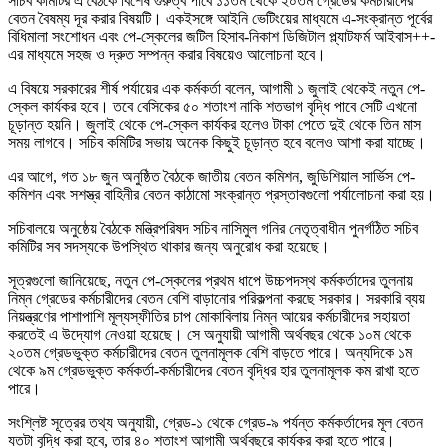
সচিব কমিটির এ বৈঠকে বিশেষ গুরুত্ব পাবে ১১তম থেকে ২০তম গ্রেডের কর্মচারীদের
বেতন বৈষম্য দূর করার বিষয়টি। একইসঙ্গে আইনি ভেটিংয়ের মাধ্যমে এ-সংক্রান্ত পূর্বের
বিধিমালা সংশোধন এবং পে-স্কেলের জটিল হিসাব-নিকাশ ডিজিটাল প্ল্যাটফর্ম আইবাস++-
এর মাধ্যমে সহজ ও দ্রুত সম্পন্ন করার বিষয়েও আলোচনা হবে।
এ বিষয়ে সরকারের শীর্ষ পর্যায়ের এক কর্মকর্তা বলেন, আগামী ১ জুলাই থেকেই নতুন পে-
স্কেল কার্যকর হবে। তবে বেসিকের ৫০ শতাংশ নাকি শতভাগ বৃদ্ধি পাবে সেটি এখনো
চূড়ান্ত হয়নি। জুলাই থেকে পে-স্কেল কার্যকর হলেও টাকা পেতে দুই থেকে তিন মাস
সময় লাগবে। সচিব কমিটির সভায় অনেক কিছুই চূড়ান্ত হবে বলেও আশা করা যাচ্ছে।
এর আগে, গত ১৮ জুন অনুষ্ঠিত বৈঠকে জাতীয় বেতন কমিশন, জুডিশিয়াল সার্ভিস পে-
কমিশন এবং সশস্ত্র বাহিনীর বেতন কাঠামো সংক্রান্ত প্রস্তাবগুলো পর্যালোচনা করা হয়।
সচিবালয়ে অনুষ্ঠেয় বৈঠকে মন্ত্রিপরিষদ সচিব নাসিমুল গনির নেতৃত্বাধীন পুনর্গঠিত সচিব
কমিটির সব সদস্যকে উপস্থিত থাকার জন্য অনুরোধ করা হয়েছে।
সূত্রগুলো জানিয়েছে, নতুন পে-স্কেলের প্রথম ধাপে উচ্চপদস্থ কর্মকর্তাদের তুলনায়
নিম্ন গ্রেডের কর্মচারীদের বেতন বেশি বাড়ানোর পরিকল্পনা করছে সরকার। সরকারি ব্যয়
নিয়ন্ত্রণের পাশাপাশি মূল্যস্ফীতির চাপ মোকাবিলায় নিম্ন আয়ের কর্মচারীদের সহায়তা
করতেই এ উদ্যোগ নেওয়া হয়েছে। সে অনুযায়ী আগামী অর্থবছর থেকে ১০ম থেকে
২০তম গ্রেডভুক্ত কর্মচারীদের বেতন তুলনামূলক বেশি বাড়তে পারে। অন্যদিকে ১ম
থেকে ৯ম গ্রেডভুক্ত কর্মকর্তা-কর্মচারীদের বেতন বৃদ্ধির হার তুলনামূলক কম রাখা হতে
পারে।
সংশ্লিষ্ট সূত্রের তথ্য অনুযায়ী, গ্রেড-১ থেকে গ্রেড-৯ পর্যন্ত কর্মকর্তাদের মূল বেতন
যতটা বৃদ্ধি করা হবে, তার ৪০ শতাংশ আগামী অর্থবছরে কার্যকর করা হতে পারে।