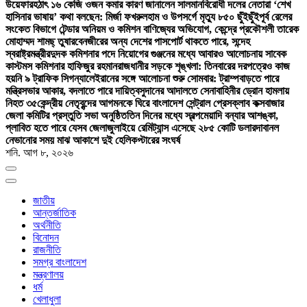
উয়েফার
হঠাৎ ১৬ কেজি ওজন কমার কারণ জানালেন সালমান
বিরোধী দলের নেতারা ‘শেখ
হাসিনার ভাষায়’ কথা বলছেন: মির্জা ফখরুল
হাম ও উপসর্গে মৃত্যু ৮৫০ ছুঁইছুঁই
পূর্ব রেলের
সংকেত বিভাগে টেন্ডার অনিয়ম ও কমিশন বাণিজ্যের অভিযোগ, কেন্দ্রে প্রকৌশলী তারেক
মোহাম্মদ শামছ্ তুষার
বেনজীরের অন্য দেশের পাসপোর্ট থাকতে পারে, সন্দেহ
স্বরাষ্ট্রমন্ত্রীর
দুদক কমিশনার পদে নিয়োগের গুঞ্জনের মধ্যে আবারও আলোচনায় সাবেক
কাস্টমস কমিশনার হাফিজুর রহমান
রাজধানীর সড়কে শৃঙ্খলা: তিনবারের দরপত্রেও কাজ
হয়নি ৯ ট্রাফিক সিগন্যালে
ইরানের সঙ্গে আলোচনা শুরু সোমবার: ট্রাম্প
বাড়তে পারে
মন্ত্রিসভার আকার, বদলাতে পারে দায়িত্ব
সুদানের আদালতে সেনাবাহিনীর ড্রোন হামলায়
নিহত ৩৫
কেন্দ্রীয় নেতৃবৃন্দের আগমনকে ঘিরে বাংলাদেশ সেন্ট্রাল প্রেসক্লাব কক্সবাজার
জেলা কমিটির প্রস্তুতি সভা অনুষ্ঠিত
তিন দিনের মধ্যে স্বল্পমেয়াদি বন্যার আশঙ্কা,
প্লাবিত হতে পারে যেসব জেলা
জুলাইয়ে রেমিট্যান্স এসেছে ২৮৫ কোটি ডলার
দাবানল
নেভানোর সময় মাঝ আকাশে দুই হেলিকপ্টারের সংঘর্ষ
শনি. আগ ৮, ২০২৬
জাতীয়
আন্তর্জাতিক
অর্থনীতি
বিনোদন
রাজনীতি
সমগ্র বাংলাদেশ
মন্ত্রণালয়
ধর্ম
খেলাধুলা