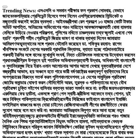
Skip
to
Trending News:
এসএসসি ও সমমান পরীক্ষার ফল প্রকাশ সোমবার, যেভাবে
content
জানবেন
কলম্বিয়ার প্রেসিডেন্ট হিসেবে শপথ নিলেন এসপ্রিয়েলা
বাজার সিন্ডিকেট ও
মজুতদারি করলেই কঠোর ব্যবস্থা : আইনমন্ত্রী
পদ্মা রেল প্রকল্পে ১৩ হাজার কোটি টাকার
অডিট আপত্তি, অনিয়মের অভিযোগের পরও দায়িত্বে আফজাল
আত্মঘাতী বোমা হামলায়
মেসিকে উড়িয়ে দেওয়ার পরিকল্পনা, পুলিশের নথিতে চাঞ্চল্যকর তথ্য
‘জুলাই এখনো শেষ
হয়নি’ প্রদর্শনী শহীদ প্রেসিডেন্ট জিয়ার ভাষণ না থাকার ব্যাখ্যা দিলেন জামায়াত
আমির
গণঅভ্যুত্থানের সঙ্গে প্রথম বেইমানি করেছেন ডা. শফিকুর রহমান: রাশেদ
খাঁন
শিক্ষক সংকটে দেশের সরকারি প্রাথমিক বিদ্যালয়, ব্যাহত হচ্ছে পাঠদান
নাটোরে
গরুবাহী ট্রলির সঙ্গে বাসের মুখোমুখি সংঘর্ষ, নিহত ৩
চিকিৎসক সমাবেশের উদ্বোধন করলেন
প্রধানমন্ত্রী
গ্রিস উপকূলে দুই শতাধিক অভিবাসনপ্রত্যাশী উদ্ধার, অধিকাংশই বাংলাদেশী
ও সুদানি
হরমুজ নিয়ে ইরান-ওমান আলোচনায় আশার আলো দেখছে যুক্তরাষ্ট্র
সারা দেশে
বজ্রবৃষ্টির আভাস, ছয় অঞ্চলে হতে পারে ভারী বর্ষণ
রাষ্ট্রের গুরুত্বপূর্ণ ব্যক্তিদের নিয়ে
অপপ্রচারের বিরুদ্ধে সতর্ক করল পুলিশ
বাংলাদেশসহ ১৪ দেশের সামুদ্রিক প্রতিরক্ষা
জোটের কমান্ডার ঘোষণা করল সৌদি
সৌদি আরব, তুরস্ক ও পাকিস্তানের মধ্যে যৌথ
প্রতিরক্ষা চুক্তি সই
শেখ হাসিনার বক্তব্য ভারত সমর্থন করে না: রণধীর জয়সওয়াল
বগুড়ার
এরুলিয়ায় ফের দুর্ঘটনা, একসঙ্গে প্রাণ গেল স্বামী-স্ত্রী
ভিসা আবেদনে তথ্য গোপন, দুই
বছর নিষিদ্ধ পাকিস্তানের ক্রিকেটার
ত্রিদেশীয় সিরিজের ফাইনালে বাংলাদেশ ইমার্জিং
দল
ইলিয়াস কাঞ্চনের জন্য দোয়া চাইলেন রোজিনা
আওয়ামী লীগের রাজনীতিতে ফেরার
সুযোগ আছে বলে মনে করি না: জামায়াত আমির
র‍্যাব বিলুপ্ত করে আনা হচ্ছে নতুন
বাহিনী
মধ্যপ্রাচ্যজুড়ে ব্ল্যাকআউটের হুঁশিয়ারি ইরানের
যুদ্ধবিরতি কার্যকরের পরও গাজায়
দৈনিক এক শিশুর প্রাণহানি
টাঙ্গাইলে বিদ্যুৎ অফিসে হামলা, লাইনম্যানকে বেধড়ক
পিটুনি
কবে ফিরছেন শরিফুল জানাল বিসিবি
দক্ষিণ কোরিয়া ফুটবল অ্যাসোসিয়েশনে পুলিশের
অভিযান
‘ময়না ছলাৎ ছলাৎ’ খ্যাত গায়ক স্বাগত দে মারা গেছেন
মেয়েকে নিয়ে বাবার কবর