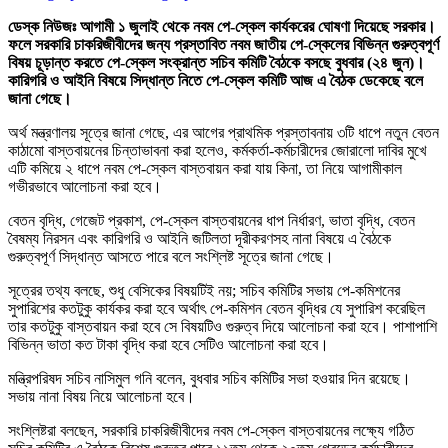
ডেস্ক নিউজঃ আগামী ১ জুলাই থেকে নবম পে-স্কেল কার্যকরের ঘোষণা দিয়েছে সরকার।
ফলে সরকারি চাকরিজীবীদের জন্য প্রস্তাবিত নবম জাতীয় পে-স্কেলের বিভিন্ন গুরুত্বপূর্ণ
বিষয় চূড়ান্ত করতে পে-স্কেল সংক্রান্ত সচিব কমিটি বৈঠকে বসছে বুধবার (২৪ জুন)।
কারিগরি ও আইনি বিষয়ে সিদ্ধান্ত নিতে পে-স্কেল কমিটি আজ এ বৈঠক ডেকেছে বলে
জানা গেছে।
অর্থ মন্ত্রণালয় সূত্রে জানা গেছে, এর আগের প্রাথমিক প্রস্তাবনায় ৩টি ধাপে নতুন বেতন
কাঠামো বাস্তবায়নের চিন্তাভাবনা করা হলেও, কর্মকর্তা-কর্মচারীদের জোরালো দাবির মুখে
এটি কমিয়ে ২ ধাপে নবম পে-স্কেল বাস্তবায়ন করা যায় কিনা, তা নিয়ে আগামীকাল
গভীরভাবে আলোচনা করা হবে।
বেতন বৃদ্ধি, গেজেট প্রকাশ, পে-স্কেল বাস্তবায়নের ধাপ নির্ধারণ, ভাতা বৃদ্ধি, বেতন
বৈষম্য নিরসন এবং কারিগরি ও আইনি জটিলতা দূরীকরণসহ নানা বিষয়ে এ বৈঠকে
গুরুত্বপূর্ণ সিদ্ধান্ত আসতে পারে বলে সংশ্লিষ্ট সূত্রে জানা গেছে।
সূত্রের তথ্য বলছে, শুধু বেসিকের বিষয়টিই নয়; সচিব কমিটির সভায় পে-কমিশনের
সুপারিশের কতটুকু কার্যকর করা হবে অর্থাৎ পে-কমিশন বেতন বৃদ্ধির যে সুপারিশ করেছিল
তার কতটুকু বাস্তবায়ন করা হবে সে বিষয়টিও গুরুত্ব দিয়ে আলোচনা করা হবে। পাশাপাশি
বিভিন্ন ভাতা কত টাকা বৃদ্ধি করা হবে সেটিও আলোচনা করা হবে।
মন্ত্রিপরিষদ সচিব নাসিমুল গনি বলেন, বুধবার সচিব কমিটির সভা হওয়ার দিন রয়েছে।
সভায় নানা বিষয় নিয়ে আলোচনা হবে।
সংশ্লিষ্টরা বলছেন, সরকারি চাকরিজীবীদের নবম পে-স্কেল বাস্তবায়নের লক্ষ্যে গঠিত