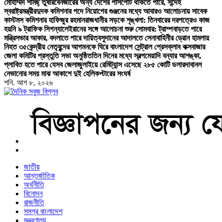
মোহাম্মদ শামছ্ তুষার
বেনজীরের অন্য দেশের পাসপোর্ট থাকতে পারে, সন্দেহ
স্বরাষ্ট্রমন্ত্রীর
দুদক কমিশনার পদে নিয়োগের গুঞ্জনের মধ্যে আবারও আলোচনায় সাবেক
কাস্টমস কমিশনার হাফিজুর রহমান
রাজধানীর সড়কে শৃঙ্খলা: তিনবারের দরপত্রেও কাজ
হয়নি ৯ ট্রাফিক সিগন্যালে
ইরানের সঙ্গে আলোচনা শুরু সোমবার: ট্রাম্প
বাড়তে পারে
মন্ত্রিসভার আকার, বদলাতে পারে দায়িত্ব
সুদানের আদালতে সেনাবাহিনীর ড্রোন হামলায়
নিহত ৩৫
কেন্দ্রীয় নেতৃবৃন্দের আগমনকে ঘিরে বাংলাদেশ সেন্ট্রাল প্রেসক্লাব কক্সবাজার
জেলা কমিটির প্রস্তুতি সভা অনুষ্ঠিত
তিন দিনের মধ্যে স্বল্পমেয়াদি বন্যার আশঙ্কা,
প্লাবিত হতে পারে যেসব জেলা
জুলাইয়ে রেমিট্যান্স এসেছে ২৮৫ কোটি ডলার
দাবানল
নেভানোর সময় মাঝ আকাশে দুই হেলিকপ্টারের সংঘর্ষ
শনি. আগ ৮, ২০২৬
বাংলা নিউজ পেপার
জাতীয়
আন্তর্জাতিক
অর্থনীতি
বিনোদন
রাজনীতি
সমগ্র বাংলাদেশ
মন্ত্রণালয়