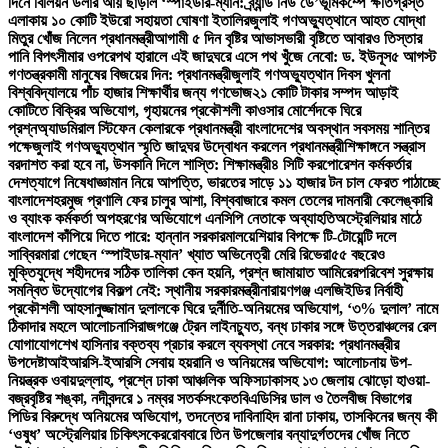
দিনে বিলিয়ন ডলার আয় ছাড়াল ‘স্পাইডার-ম্যান: ব্র্যান্ড নিউ ডে’
ভূমিকম্পে ক্ষতিগ্রস্ত
এলাকায় ১০ কোটি ইউরো সহায়তা ঘোষণা ইতালির
জুলাই গণঅভ্যুত্থানে আহত যোদ্ধা
মিতুর খোঁজ নিলেন প্রধানমন্ত্রী
আগামী ৫ দিন বৃষ্টির আভাস
ভারী বৃষ্টিতে আবারও তিস্তার
পানি বিপৎসীমার ওপরে
পথ হারালে এই জাদুঘরে এসে পথ খুঁজে নেবো: ড. ইউনূস
৫ আগস্ট
গণতন্ত্রকামী মানুষের বিজয়ের দিন: প্রধানমন্ত্রী
জুলাই গণঅভ্যুত্থান দিবস খুলনা
বিশ্ববিদ্যালয়ে পাঁচ হাজার শিক্ষার্থীর জন্য গণভোজ
২১ কোটি টাকার সম্পদ আড়াই
কোটিতে বিক্রির অভিযোগ, গৃহায়নের প্রকৌশলী কাওসার মোর্শেদকে ঘিরে
প্রশ্ন
অ্যাডমিরাল স্টিফেন কেলারকে প্রধানমন্ত্রী বাংলাদেশের অবস্থান সবসময় শান্তির
পক্ষে
জুলাই গণঅভ্যুত্থান স্মৃতি জাদুঘর উদ্বোধন করলেন প্রধানমন্ত্রী
শিক্ষাঙ্গনে সন্ত্রাস
বরদাশত করা হবে না, উসকানি দিলে শাস্তি: শিক্ষামন্ত্রী
৪ সিটি করপোরেশন কর্মকর্তার
দেশত্যাগে নিষেধাজ্ঞা
মান নিয়ে আপত্তি, ভারতের সাড়ে ১১ হাজার টন চাল ফেরত পাঠাচ্ছে
বাংলাদেশ
হরমুজ প্রণালি ফের চালুর আশা, বিশ্ববাজারে কমল তেলের দাম
নারী কেলেঙ্কারি
ও ব্যাংক কর্মকর্তা অপহরণের অভিযোগে এনসিপি নেতাকে অব্যাহতি
অস্ট্রেলিয়ার মাঠে
বাংলাদেশ কাঁপিয়ে দিতে পারে: হান্নান সরকার
মালয়েশিয়ার বিপক্ষে টি-টোয়েন্টি দলে
সাব্বির
মারা গেছেন ‘স্পাইডার-ম্যান’ খ্যাত অভিনেত্রী মেরি রিভেরা
৫৫ বছরেও
মুক্তিযুদ্ধে শহীদদের সঠিক তালিকা কেন হয়নি, প্রশ্ন জামায়াত আমিরের
পরিবেশ সুরক্ষায়
সমন্বিত উদ্যোগের বিকল্প নেই: স্থানীয় সরকারমন্ত্রী
নারায়ণগঞ্জ এলজিইডির নির্বাহী
প্রকৌশলী আহসানুজ্জামান দুলালকে ঘিরে দুর্নীতি-অনিয়মের অভিযোগ, ‘৩% দুলাল’ নামে
ঠিকাদার মহলে আলোচনা
সিরাজগঞ্জে ট্রেন লাইনচ্যুত, বন্ধ ঢাকার সঙ্গে উত্তরাঞ্চলের রেল
যোগাযোগ
শেখ হাসিনার বক্তব্য প্রচার করলে ব্যবস্থা নেবে সরকার: প্রধানমন্ত্রীর
উপদেষ্টা
আইআরসি-ইআরসি সেবায় হয়রানি ও অনিয়মের অভিযোগ: আলোচনায় উপ-
নিয়ন্ত্রক ওবায়দুল্লাহ, প্রশ্নে ঢাকা আঞ্চলিক অফিস
ঢাকাসহ ১৩ জেলায় ঝোড়ো হাওয়া-
বজ্রবৃষ্টির শঙ্কা, নদীবন্দরে ১ নম্বর সতর্কসংকেত
বিএডিসির ডাল ও তৈলবীজ বিভাগের
পিডির বিরুদ্ধে অনিয়মের অভিযোগ, তদন্তের দাবি
নাহিদ রানা ঢাকায়, তাসকিনের জন্য কী
‘ওষুধ’ অস্ট্রেলিয়ার চিকিৎসকের
রোববারে তিন উপজেলার বন্যাদুর্গতদের খোঁজ নিতে