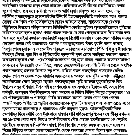
বছর নিষিদ্ধ পাকিস্তানের ক্রিকেটার
ত্রিদেশীয় সিরিজের ফাইনালে বাংলাদেশ ইমার্জিং
দল
ইলিয়াস কাঞ্চনের জন্য দোয়া চাইলেন রোজিনা
আওয়ামী লীগের রাজনীতিতে ফেরার
সুযোগ আছে বলে মনে করি না: জামায়াত আমির
র‍্যাব বিলুপ্ত করে আনা হচ্ছে নতুন
বাহিনী
মধ্যপ্রাচ্যজুড়ে ব্ল্যাকআউটের হুঁশিয়ারি ইরানের
যুদ্ধবিরতি কার্যকরের পরও গাজায়
দৈনিক এক শিশুর প্রাণহানি
টাঙ্গাইলে বিদ্যুৎ অফিসে হামলা, লাইনম্যানকে বেধড়ক
পিটুনি
কবে ফিরছেন শরিফুল জানাল বিসিবি
দক্ষিণ কোরিয়া ফুটবল অ্যাসোসিয়েশনে পুলিশের
অভিযান
‘ময়না ছলাৎ ছলাৎ’ খ্যাত গায়ক স্বাগত দে মারা গেছেন
মেয়েকে নিয়ে বাবার কবর
জিয়ারতে জুবাইদা রহমান
লালমনিরহাটে সন্ত্রাস বিরোধী মামলায় সাবেক জেলা পরিষদ সদস্য
মেহেরুন নাহার মেরি কারাগারে
৫ আগস্ট গণঅভ্যুত্থানের বিজয় র‍্যালি পালন করেছে
মিরপুর প্রেসক্লাব
ডাল ও তেলবীজ প্রকল্পে অনিয়মের অভিযোগ: পিডি শফিকুল ইসলামের
বিরুদ্ধে টেন্ডার, ভুয়া বিল ও সিন্ডিকেটের প্রশ্ন
নদী দূষণ রোধে সমন্বিত পদক্ষেপ গ্রহণে
অবহেলার সুযোগ নেই : প্রধানমন্ত্রী
বাংলাদেশে চালু হতে যাচ্ছে ‘ক্যাফে আমাজন’
দক্ষিণ
লেবাননে ২ ইসরায়েলি সেনা নিহত, আহত ৪
মহেশখালীর এলএনজি টার্মিনাল থেকে আংশিক
গ্যাস সরবরাহ শুরু
স্বর্ণের দামে বড় লাফ, ভরিতে বাড়ল কত
দুর্দান্ত কামব্যাক মেসির:
জোড়া গোল ও রেকর্ড গড়ে মায়ামির জয়
দেশের ৬ অঞ্চলে ঝড়-বৃষ্টির আভাস, নদীবন্দরে
সতর্কতা
আজ থেকে উন্মুক্ত ‘জুলাই গণঅভ্যুত্থান স্মৃতি জাদুঘর’
যুক্তরাষ্ট্রকে ঘিরে
ইরানের নতুন হুঁশিয়ারি, উপসাগরীয় দেশগুলোকে বড় সংঘাতের ইঙ্গিত
একই সময়ে তিন
কর্মসূচি, জগন্নাথ বিশ্ববিদ্যালয়ে সভা-সমাবেশ ও মিছিল নিষিদ্ধ
মিরপুর প্রেসক্লাবে ‘২৪-
এর গণঅভ্যুত্থান ও গণতন্ত্র’ শীর্ষক আলোচনা সভা
না ফেরার দেশে চলে গেলেন
‘গজনি’খ্যাত অভিনেতা প্রদীপ রাওয়াত
সাবেক যুগ্মসচিব জগলুল পাশা কারাগারে
১৬ বছরে
ক্রসফায়ারের নামে সাড়ে ৪ হাজারেরও বেশি মানুষকে হত্যা: আইনমন্ত্রী
ব্যালিস্টিক
ক্ষেপণাস্ত্র দিয়ে সৌদি তেল ট্যাংকারে হামলার দাবি হুথিদের
প্রেমিকের সঙ্গে তীব্র ঝগড়ার
পর ১৮ তলা থেকে লাফ দিয়েও অলৌকিকভাবে বেঁচে গেলেন তরুণী
ভোলায় ৫ম শ্রেণির
ছাত্রীকে সংঘবদ্ধ ধর্ষণ-ভিডিও ধারণ, তিন কিশোর গ্রেপ্তার
এক দশকের প্রেমের পর
বিয়ের পিঁড়িতে বসছেন রোনালদো
রেসলিং থেকে অবসরের ঘোষণা দিলেন ব্রক লেসনার
৬