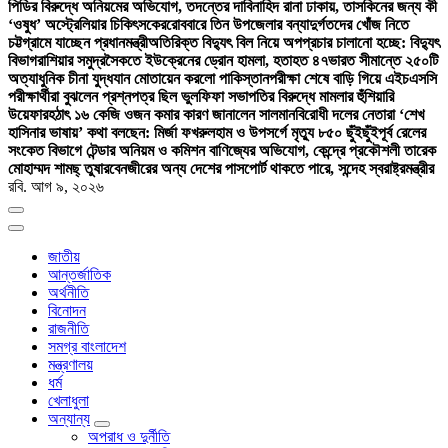
পিডির বিরুদ্ধে অনিয়মের অভিযোগ, তদন্তের দাবি
নাহিদ রানা ঢাকায়, তাসকিনের জন্য কী
‘ওষুধ’ অস্ট্রেলিয়ার চিকিৎসকের
রোববারে তিন উপজেলার বন্যাদুর্গতদের খোঁজ নিতে
চট্টগ্রামে যাচ্ছেন প্রধানমন্ত্রী
অতিরিক্ত বিদ্যুৎ বিল নিয়ে অপপ্রচার চালানো হচ্ছে: বিদ্যুৎ
বিভাগ
রাশিয়ার সমুদ্রসৈকতে ইউক্রেনের ড্রোন হামলা, হতাহত ৪৭
ভারত সীমান্তে ২৫০টি
অত্যাধুনিক চীনা যুদ্ধযান মোতায়েন করলো পাকিস্তান
পরীক্ষা শেষে বাড়ি গিয়ে এইচএসসি
পরীক্ষার্থীরা বুঝলেন প্রশ্নপত্র ছিল ভুল
ফিফা সভাপতির বিরুদ্ধে মামলার হুঁশিয়ারি
উয়েফার
হঠাৎ ১৬ কেজি ওজন কমার কারণ জানালেন সালমান
বিরোধী দলের নেতারা ‘শেখ
হাসিনার ভাষায়’ কথা বলছেন: মির্জা ফখরুল
হাম ও উপসর্গে মৃত্যু ৮৫০ ছুঁইছুঁই
পূর্ব রেলের
সংকেত বিভাগে টেন্ডার অনিয়ম ও কমিশন বাণিজ্যের অভিযোগ, কেন্দ্রে প্রকৌশলী তারেক
মোহাম্মদ শামছ্ তুষার
বেনজীরের অন্য দেশের পাসপোর্ট থাকতে পারে, সন্দেহ স্বরাষ্ট্রমন্ত্রীর
রবি. আগ ৯, ২০২৬
জাতীয়
আন্তর্জাতিক
অর্থনীতি
বিনোদন
রাজনীতি
সমগ্র বাংলাদেশ
মন্ত্রণালয়
ধর্ম
খেলাধুলা
অন্যান্য
অপরাধ ও দুর্নীতি