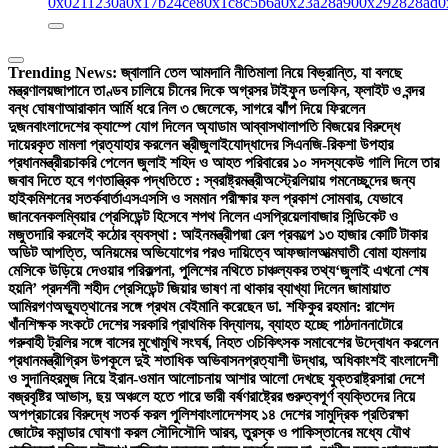
0x0211230a
0x17b24ce8
0x1c8c5b6a
0x23a28a90
0x292828ad
0
Trending News:
জ্বালানি তেল আমদানি নীতিমালা নিয়ে বিভ্রান্তি, যা বলছে
মন্ত্রণালয়
জাপানে তাণ্ডব চালিয়ে চীনের দিকে অগ্রসর টাইফুন ডলফিন, ফ্লাইট ও বন্দর
বন্ধ ঘোষণা
আরাকান আর্মি ধরে নিল ৩ জেলেকে, সাগরে ঝাঁপ দিয়ে ফিরলেন
দুজন
বাংলাদেশের ক্যাম্পে যোগ দিলেন অ্যাডাম আব্বাস
থালাপতি বিজয়ের বিরুদ্ধে
দায়েরকৃত মামলা প্রত্যাহার করলেন স্ত্রী
জুলাইযোদ্ধাদের সিএনজি-রিকশা উপহার
প্রধানমন্ত্রীর
চাকরি পেলেন জুলাই শহিদ ও আহত পরিবারের ১০ সদস্য
কেউ গালি দিলে তার
জবাব দিতে হবে গণতান্ত্রিক পদ্ধতিতে : স্বরাষ্ট্রমন্ত্রী
অস্ট্রেলিয়ায় গমনেচ্ছুদের জন্য
হাইকমিশনের সতর্কবার্তা
এসএসসি ও সমমান পরীক্ষার ফল প্রকাশ সোমবার, যেভাবে
জানবেন
কলম্বিয়ার প্রেসিডেন্ট হিসেবে শপথ নিলেন এসপ্রিয়েলা
বাজার সিন্ডিকেট ও
মজুতদারি করলেই কঠোর ব্যবস্থা : আইনমন্ত্রী
পদ্মা রেল প্রকল্পে ১৩ হাজার কোটি টাকার
অডিট আপত্তি, অনিয়মের অভিযোগের পরও দায়িত্বে আফজাল
আত্মঘাতী বোমা হামলায়
মেসিকে উড়িয়ে দেওয়ার পরিকল্পনা, পুলিশের নথিতে চাঞ্চল্যকর তথ্য
‘জুলাই এখনো শেষ
হয়নি’ প্রদর্শনী শহীদ প্রেসিডেন্ট জিয়ার ভাষণ না থাকার ব্যাখ্যা দিলেন জামায়াত
আমির
গণঅভ্যুত্থানের সঙ্গে প্রথম বেইমানি করেছেন ডা. শফিকুর রহমান: রাশেদ
খাঁন
শিক্ষক সংকটে দেশের সরকারি প্রাথমিক বিদ্যালয়, ব্যাহত হচ্ছে পাঠদান
নাটোরে
গরুবাহী ট্রলির সঙ্গে বাসের মুখোমুখি সংঘর্ষ, নিহত ৩
চিকিৎসক সমাবেশের উদ্বোধন করলেন
প্রধানমন্ত্রী
গ্রিস উপকূলে দুই শতাধিক অভিবাসনপ্রত্যাশী উদ্ধার, অধিকাংশই বাংলাদেশী
ও সুদানি
হরমুজ নিয়ে ইরান-ওমান আলোচনায় আশার আলো দেখছে যুক্তরাষ্ট্র
সারা দেশে
বজ্রবৃষ্টির আভাস, ছয় অঞ্চলে হতে পারে ভারী বর্ষণ
রাষ্ট্রের গুরুত্বপূর্ণ ব্যক্তিদের নিয়ে
অপপ্রচারের বিরুদ্ধে সতর্ক করল পুলিশ
বাংলাদেশসহ ১৪ দেশের সামুদ্রিক প্রতিরক্ষা
জোটের কমান্ডার ঘোষণা করল সৌদি
সৌদি আরব, তুরস্ক ও পাকিস্তানের মধ্যে যৌথ