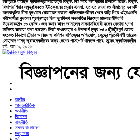
চট্টগ্রামে যাচ্ছেন প্রধানমন্ত্রী
অতিরিক্ত বিদ্যুৎ বিল নিয়ে অপপ্রচার চালানো হচ্ছে: বিদ্যুৎ
বিভাগ
রাশিয়ার সমুদ্রসৈকতে ইউক্রেনের ড্রোন হামলা, হতাহত ৪৭
ভারত সীমান্তে ২৫০টি
অত্যাধুনিক চীনা যুদ্ধযান মোতায়েন করলো পাকিস্তান
পরীক্ষা শেষে বাড়ি গিয়ে এইচএসসি
পরীক্ষার্থীরা বুঝলেন প্রশ্নপত্র ছিল ভুল
ফিফা সভাপতির বিরুদ্ধে মামলার হুঁশিয়ারি
উয়েফার
হঠাৎ ১৬ কেজি ওজন কমার কারণ জানালেন সালমান
বিরোধী দলের নেতারা ‘শেখ
হাসিনার ভাষায়’ কথা বলছেন: মির্জা ফখরুল
হাম ও উপসর্গে মৃত্যু ৮৫০ ছুঁইছুঁই
পূর্ব রেলের
সংকেত বিভাগে টেন্ডার অনিয়ম ও কমিশন বাণিজ্যের অভিযোগ, কেন্দ্রে প্রকৌশলী তারেক
মোহাম্মদ শামছ্ তুষার
বেনজীরের অন্য দেশের পাসপোর্ট থাকতে পারে, সন্দেহ স্বরাষ্ট্রমন্ত্রীর
রবি. আগ ৯, ২০২৬
বাংলা নিউজ পেপার
জাতীয়
আন্তর্জাতিক
অর্থনীতি
বিনোদন
রাজনীতি
সমগ্র বাংলাদেশ
মন্ত্রণালয়
ধর্ম