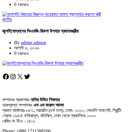
6 views
জাতীয়
জুলাইযোদ্ধাদের সিএনজি-রিকশা উপহার প্রধানমন্ত্রীর
By
admin admon
আগস্ট ৮, ২০২৬
9 views
Facebook
Instagram
X
Twitter
সম্পাদক প্রকাশকঃ
নাসির উদ্দিন শিকদার
ভারপ্রাপ্ত সম্পাদকঃ
এস এম বদরুল আলম
প্রধান কার্যালয়ঃ ৮৫/১, নয়াপল্টন (৪র্থ তলা), ঢাকা- ১০০০, সোনালি অফসেট, প্রিন্টিং
প্রেসঃ ১৯৪/৪ ফকিরাপুল, মতিঝিল, ঢাকা থেকে প্রকাশিতঃ ১০০০
রেজিঃ নং ডিএ - ১৪১২
Phone: +880 1711588106