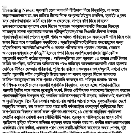
Skip
to
Trending News:
জ্বালানি তেল আমদানি নীতিমালা নিয়ে বিভ্রান্তি, যা বলছে
content
মন্ত্রণালয়
জাপানে তাণ্ডব চালিয়ে চীনের দিকে অগ্রসর টাইফুন ডলফিন, ফ্লাইট ও বন্দর
বন্ধ ঘোষণা
আরাকান আর্মি ধরে নিল ৩ জেলেকে, সাগরে ঝাঁপ দিয়ে ফিরলেন
দুজন
বাংলাদেশের ক্যাম্পে যোগ দিলেন অ্যাডাম আব্বাস
থালাপতি বিজয়ের বিরুদ্ধে
দায়েরকৃত মামলা প্রত্যাহার করলেন স্ত্রী
জুলাইযোদ্ধাদের সিএনজি-রিকশা উপহার
প্রধানমন্ত্রীর
চাকরি পেলেন জুলাই শহিদ ও আহত পরিবারের ১০ সদস্য
কেউ গালি দিলে তার
জবাব দিতে হবে গণতান্ত্রিক পদ্ধতিতে : স্বরাষ্ট্রমন্ত্রী
অস্ট্রেলিয়ায় গমনেচ্ছুদের জন্য
হাইকমিশনের সতর্কবার্তা
এসএসসি ও সমমান পরীক্ষার ফল প্রকাশ সোমবার, যেভাবে
জানবেন
কলম্বিয়ার প্রেসিডেন্ট হিসেবে শপথ নিলেন এসপ্রিয়েলা
বাজার সিন্ডিকেট ও
মজুতদারি করলেই কঠোর ব্যবস্থা : আইনমন্ত্রী
পদ্মা রেল প্রকল্পে ১৩ হাজার কোটি টাকার
অডিট আপত্তি, অনিয়মের অভিযোগের পরও দায়িত্বে আফজাল
আত্মঘাতী বোমা হামলায়
মেসিকে উড়িয়ে দেওয়ার পরিকল্পনা, পুলিশের নথিতে চাঞ্চল্যকর তথ্য
‘জুলাই এখনো শেষ
হয়নি’ প্রদর্শনী শহীদ প্রেসিডেন্ট জিয়ার ভাষণ না থাকার ব্যাখ্যা দিলেন জামায়াত
আমির
গণঅভ্যুত্থানের সঙ্গে প্রথম বেইমানি করেছেন ডা. শফিকুর রহমান: রাশেদ
খাঁন
শিক্ষক সংকটে দেশের সরকারি প্রাথমিক বিদ্যালয়, ব্যাহত হচ্ছে পাঠদান
নাটোরে
গরুবাহী ট্রলির সঙ্গে বাসের মুখোমুখি সংঘর্ষ, নিহত ৩
চিকিৎসক সমাবেশের উদ্বোধন করলেন
প্রধানমন্ত্রী
গ্রিস উপকূলে দুই শতাধিক অভিবাসনপ্রত্যাশী উদ্ধার, অধিকাংশই বাংলাদেশী
ও সুদানি
হরমুজ নিয়ে ইরান-ওমান আলোচনায় আশার আলো দেখছে যুক্তরাষ্ট্র
সারা দেশে
বজ্রবৃষ্টির আভাস, ছয় অঞ্চলে হতে পারে ভারী বর্ষণ
রাষ্ট্রের গুরুত্বপূর্ণ ব্যক্তিদের নিয়ে
অপপ্রচারের বিরুদ্ধে সতর্ক করল পুলিশ
বাংলাদেশসহ ১৪ দেশের সামুদ্রিক প্রতিরক্ষা
জোটের কমান্ডার ঘোষণা করল সৌদি
সৌদি আরব, তুরস্ক ও পাকিস্তানের মধ্যে যৌথ
প্রতিরক্ষা চুক্তি সই
শেখ হাসিনার বক্তব্য ভারত সমর্থন করে না: রণধীর জয়সওয়াল
বগুড়ার
এরুলিয়ায় ফের দুর্ঘটনা, একসঙ্গে প্রাণ গেল স্বামী-স্ত্রী
ভিসা আবেদনে তথ্য গোপন, দুই