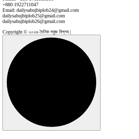
+880 1922711047
Email: dailysabujbiplob24@gmail.com
dailysabujbiplob25@gmail.com
dailysabujbiplob26@gmail.com
Copyright © ২০২৬ দৈনিক সবুজ বিপ্লব |