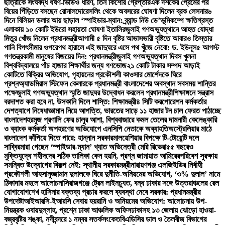
ছাত্রীকে সংঘবদ্ধ ধর্ষণ-ভিডিও ধারণ, তিন কিশোর গ্রেপ্তার
এক দশকের প্রেমের পর
বিয়ের পিঁড়িতে বসছেন রোনালদো
রেসলিং থেকে অবসরের ঘোষণা দিলেন ব্রক লেসনার
৬
দিনে বিলিয়ন ডলার আয় ছাড়াল ‘স্পাইডার-ম্যান: ব্র্যান্ড নিউ ডে’
ভূমিকম্পে ক্ষতিগ্রস্ত
এলাকায় ১০ কোটি ইউরো সহায়তা ঘোষণা ইতালির
জুলাই গণঅভ্যুত্থানে আহত যোদ্ধা
মিতুর খোঁজ নিলেন প্রধানমন্ত্রী
আগামী ৫ দিন বৃষ্টির আভাস
ভারী বৃষ্টিতে আবারও তিস্তার
পানি বিপৎসীমার ওপরে
পথ হারালে এই জাদুঘরে এসে পথ খুঁজে নেবো: ড. ইউনূস
৫ আগস্ট
গণতন্ত্রকামী মানুষের বিজয়ের দিন: প্রধানমন্ত্রী
জুলাই গণঅভ্যুত্থান দিবস খুলনা
বিশ্ববিদ্যালয়ে পাঁচ হাজার শিক্ষার্থীর জন্য গণভোজ
২১ কোটি টাকার সম্পদ আড়াই
কোটিতে বিক্রির অভিযোগ, গৃহায়নের প্রকৌশলী কাওসার মোর্শেদকে ঘিরে
প্রশ্ন
অ্যাডমিরাল স্টিফেন কেলারকে প্রধানমন্ত্রী বাংলাদেশের অবস্থান সবসময় শান্তির
পক্ষে
জুলাই গণঅভ্যুত্থান স্মৃতি জাদুঘর উদ্বোধন করলেন প্রধানমন্ত্রী
শিক্ষাঙ্গনে সন্ত্রাস
বরদাশত করা হবে না, উসকানি দিলে শাস্তি: শিক্ষামন্ত্রী
৪ সিটি করপোরেশন কর্মকর্তার
দেশত্যাগে নিষেধাজ্ঞা
মান নিয়ে আপত্তি, ভারতের সাড়ে ১১ হাজার টন চাল ফেরত পাঠাচ্ছে
বাংলাদেশ
হরমুজ প্রণালি ফের চালুর আশা, বিশ্ববাজারে কমল তেলের দাম
নারী কেলেঙ্কারি
ও ব্যাংক কর্মকর্তা অপহরণের অভিযোগে এনসিপি নেতাকে অব্যাহতি
অস্ট্রেলিয়ার মাঠে
বাংলাদেশ কাঁপিয়ে দিতে পারে: হান্নান সরকার
মালয়েশিয়ার বিপক্ষে টি-টোয়েন্টি দলে
সাব্বির
মারা গেছেন ‘স্পাইডার-ম্যান’ খ্যাত অভিনেত্রী মেরি রিভেরা
৫৫ বছরেও
মুক্তিযুদ্ধে শহীদদের সঠিক তালিকা কেন হয়নি, প্রশ্ন জামায়াত আমিরের
পরিবেশ সুরক্ষায়
সমন্বিত উদ্যোগের বিকল্প নেই: স্থানীয় সরকারমন্ত্রী
নারায়ণগঞ্জ এলজিইডির নির্বাহী
প্রকৌশলী আহসানুজ্জামান দুলালকে ঘিরে দুর্নীতি-অনিয়মের অভিযোগ, ‘৩% দুলাল’ নামে
ঠিকাদার মহলে আলোচনা
সিরাজগঞ্জে ট্রেন লাইনচ্যুত, বন্ধ ঢাকার সঙ্গে উত্তরাঞ্চলের রেল
যোগাযোগ
শেখ হাসিনার বক্তব্য প্রচার করলে ব্যবস্থা নেবে সরকার: প্রধানমন্ত্রীর
উপদেষ্টা
আইআরসি-ইআরসি সেবায় হয়রানি ও অনিয়মের অভিযোগ: আলোচনায় উপ-
নিয়ন্ত্রক ওবায়দুল্লাহ, প্রশ্নে ঢাকা আঞ্চলিক অফিস
ঢাকাসহ ১৩ জেলায় ঝোড়ো হাওয়া-
বজ্রবৃষ্টির শঙ্কা, নদীবন্দরে ১ নম্বর সতর্কসংকেত
বিএডিসির ডাল ও তৈলবীজ বিভাগের