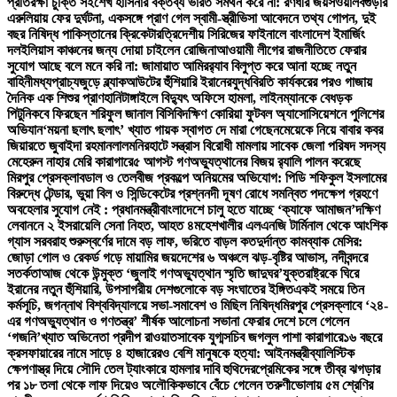
প্রতিরক্ষা চুক্তি সই
শেখ হাসিনার বক্তব্য ভারত সমর্থন করে না: রণধীর জয়সওয়াল
বগুড়ার
এরুলিয়ায় ফের দুর্ঘটনা, একসঙ্গে প্রাণ গেল স্বামী-স্ত্রী
ভিসা আবেদনে তথ্য গোপন, দুই
বছর নিষিদ্ধ পাকিস্তানের ক্রিকেটার
ত্রিদেশীয় সিরিজের ফাইনালে বাংলাদেশ ইমার্জিং
দল
ইলিয়াস কাঞ্চনের জন্য দোয়া চাইলেন রোজিনা
আওয়ামী লীগের রাজনীতিতে ফেরার
সুযোগ আছে বলে মনে করি না: জামায়াত আমির
র‍্যাব বিলুপ্ত করে আনা হচ্ছে নতুন
বাহিনী
মধ্যপ্রাচ্যজুড়ে ব্ল্যাকআউটের হুঁশিয়ারি ইরানের
যুদ্ধবিরতি কার্যকরের পরও গাজায়
দৈনিক এক শিশুর প্রাণহানি
টাঙ্গাইলে বিদ্যুৎ অফিসে হামলা, লাইনম্যানকে বেধড়ক
পিটুনি
কবে ফিরছেন শরিফুল জানাল বিসিবি
দক্ষিণ কোরিয়া ফুটবল অ্যাসোসিয়েশনে পুলিশের
অভিযান
‘ময়না ছলাৎ ছলাৎ’ খ্যাত গায়ক স্বাগত দে মারা গেছেন
মেয়েকে নিয়ে বাবার কবর
জিয়ারতে জুবাইদা রহমান
লালমনিরহাটে সন্ত্রাস বিরোধী মামলায় সাবেক জেলা পরিষদ সদস্য
মেহেরুন নাহার মেরি কারাগারে
৫ আগস্ট গণঅভ্যুত্থানের বিজয় র‍্যালি পালন করেছে
মিরপুর প্রেসক্লাব
ডাল ও তেলবীজ প্রকল্পে অনিয়মের অভিযোগ: পিডি শফিকুল ইসলামের
বিরুদ্ধে টেন্ডার, ভুয়া বিল ও সিন্ডিকেটের প্রশ্ন
নদী দূষণ রোধে সমন্বিত পদক্ষেপ গ্রহণে
অবহেলার সুযোগ নেই : প্রধানমন্ত্রী
বাংলাদেশে চালু হতে যাচ্ছে ‘ক্যাফে আমাজন’
দক্ষিণ
লেবাননে ২ ইসরায়েলি সেনা নিহত, আহত ৪
মহেশখালীর এলএনজি টার্মিনাল থেকে আংশিক
গ্যাস সরবরাহ শুরু
স্বর্ণের দামে বড় লাফ, ভরিতে বাড়ল কত
দুর্দান্ত কামব্যাক মেসির:
জোড়া গোল ও রেকর্ড গড়ে মায়ামির জয়
দেশের ৬ অঞ্চলে ঝড়-বৃষ্টির আভাস, নদীবন্দরে
সতর্কতা
আজ থেকে উন্মুক্ত ‘জুলাই গণঅভ্যুত্থান স্মৃতি জাদুঘর’
যুক্তরাষ্ট্রকে ঘিরে
ইরানের নতুন হুঁশিয়ারি, উপসাগরীয় দেশগুলোকে বড় সংঘাতের ইঙ্গিত
একই সময়ে তিন
কর্মসূচি, জগন্নাথ বিশ্ববিদ্যালয়ে সভা-সমাবেশ ও মিছিল নিষিদ্ধ
মিরপুর প্রেসক্লাবে ‘২৪-
এর গণঅভ্যুত্থান ও গণতন্ত্র’ শীর্ষক আলোচনা সভা
না ফেরার দেশে চলে গেলেন
‘গজনি’খ্যাত অভিনেতা প্রদীপ রাওয়াত
সাবেক যুগ্মসচিব জগলুল পাশা কারাগারে
১৬ বছরে
ক্রসফায়ারের নামে সাড়ে ৪ হাজারেরও বেশি মানুষকে হত্যা: আইনমন্ত্রী
ব্যালিস্টিক
ক্ষেপণাস্ত্র দিয়ে সৌদি তেল ট্যাংকারে হামলার দাবি হুথিদের
প্রেমিকের সঙ্গে তীব্র ঝগড়ার
পর ১৮ তলা থেকে লাফ দিয়েও অলৌকিকভাবে বেঁচে গেলেন তরুণী
ভোলায় ৫ম শ্রেণির