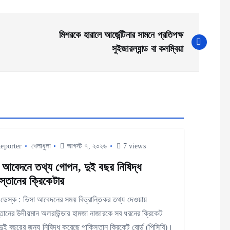
মিশরকে হারালে আর্জেন্টিনার সামনে প্রতিপক্ষ
সুইজারল্যান্ড বা কলম্বিয়া
eporter
খেলাধুলা
আগস্ট ৭, ২০২৬
7 views
 আবেদনে তথ্য গোপন, দুই বছর নিষিদ্ধ
স্তানের ক্রিকেটার
া ডেস্ক : ভিসা আবেদনের সময় বিভ্রান্তিকর তথ্য দেওয়ায়
্তানের উদীয়মান অলরাউন্ডার হামজা নাজারকে সব ধরনের ক্রিকেট
ুই বছরের জন্য নিষিদ্ধ করেছে পাকিস্তান ক্রিকেট বোর্ড (পিসিবি)।