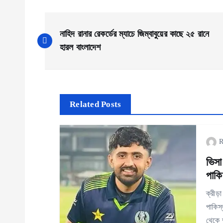
P
নাহিদ রানার রেকর্ডের ম্যাচে জিম্বাবুয়ের কাছে ২৫ রানে
o
হারল বাংলাদেশ
s
t
Related Posts
n
R
a
ভিসা
পাকি
v
ক্রীড়
পাকিস
i
থেকে দ