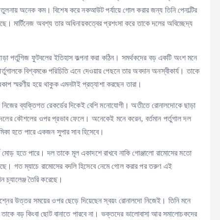
তুলনায় অনেক কম। বিশেষ করে নকআউট পর্যায়ে গোল করার জন্য তিনি পেনাল্টির
ছে। মার্টিনেজ অবশ্য তার অধিনায়কত্বের প্রশংসা করে তাকে দলের অবিচ্ছেদ্য
া পর্তুগিজ ফুটবলের ইতিহাস কল্পনা করা কঠিন। সমর্থকদের বড় একটি অংশ মনে
তুগালকে বিশ্বমঞ্চে পরিচিতি এনে দেওয়ার পেছনে তার অবদান অনস্বীকার্য। তাকে
কাপ স্মরণীয় হয়ে থাকুক এমনটাই প্রত্যাশা করছেন তারা।
ে নিজের ব্যক্তিগত রেকর্ডের দিকেই বেশি মনোযোগী। অতীতে রোনালদোকে ছাড়া
বে দলের কৌশলের ওপর প্রভাব ফেলে। অনেকেই মনে করেন, বর্তমান পর্তুগাল দল
মিকা হতে পারে একজন সুপার সাব হিসেবে।
ূর্ণ মোড় হতে পারে। দল তাকে মূল একাদশে রাখবে নাকি গোঞ্জালো রামোসের মতো
না চলছে। গত ম্যাচে রামোসের বদলি হিসেবে নেমে গোল করার পর তরুণ এই
ন চ্যালেঞ্জ তৈরি করেছে।
 প্রশ্নের উত্তর সময়ের ওপর ছেড়ে দিয়েছেন স্বয়ং রোনালদো নিজেই। তিনি মনে
ি তাকে বড় কিংবা ছোট বানাতে পারবে না। ভক্তদের ভালোবাসা আর সমালোচকদের