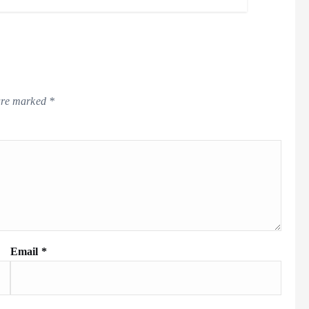
 are marked
*
Email
*