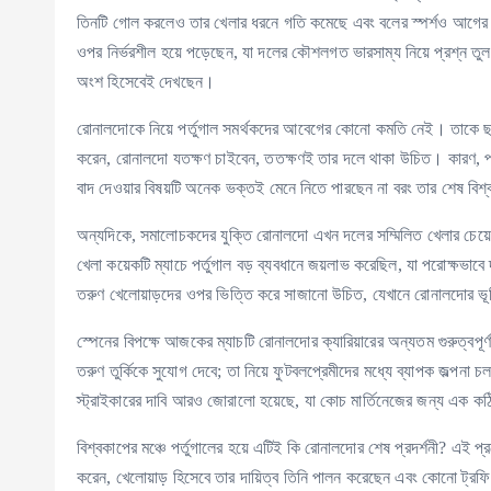
তিনটি গোল করলেও তার খেলার ধরনে গতি কমেছে এবং বলের স্পর্শও আগের 
ওপর নির্ভরশীল হয়ে পড়েছেন, যা দলের কৌশলগত ভারসাম্য নিয়ে প্রশ্ন তুল
অংশ হিসেবেই দেখছেন।
রোনালদোকে নিয়ে পর্তুগাল সমর্থকদের আবেগের কোনো কমতি নেই। তাকে ছাড়
করেন, রোনালদো যতক্ষণ চাইবেন, ততক্ষণই তার দলে থাকা উচিত। কারণ, পর্
বাদ দেওয়ার বিষয়টি অনেক ভক্তই মেনে নিতে পারছেন না বরং তার শেষ বিশ্ব
অন্যদিকে, সমালোচকদের যুক্তি রোনালদো এখন দলের সম্মিলিত খেলার চেয়
খেলা কয়েকটি ম্যাচে পর্তুগাল বড় ব্যবধানে জয়লাভ করেছিল, যা পরোক্ষভা
তরুণ খেলোয়াড়দের ওপর ভিত্তি করে সাজানো উচিত, যেখানে রোনালদোর ভূ
স্পেনের বিপক্ষে আজকের ম্যাচটি রোনালদোর ক্যারিয়ারের অন্যতম গুরুত্বপ
তরুণ তুর্কিকে সুযোগ দেবে; তা নিয়ে ফুটবলপ্রেমীদের মধ্যে ব্যাপক জল্প
স্ট্রাইকারের দাবি আরও জোরালো হয়েছে, যা কোচ মার্তিনেজের জন্য এক কঠি
বিশ্বকাপের মঞ্চে পর্তুগালের হয়ে এটিই কি রোনালদোর শেষ প্রদর্শনী? এই
করেন, খেলোয়াড় হিসেবে তার দায়িত্ব তিনি পালন করেছেন এবং কোনো ট্রফ