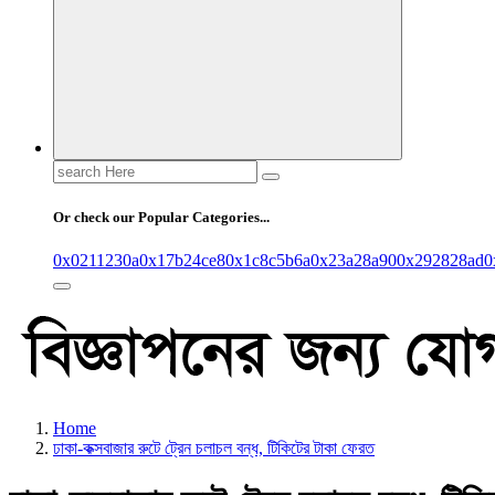
Search
for:
Or check our Popular Categories...
0x0211230a
0x17b24ce8
0x1c8c5b6a
0x23a28a90
0x292828ad
0
Home
ঢাকা-কক্সবাজার রুটে ট্রেন চলাচল বন্ধ, টিকিটের টাকা ফেরত