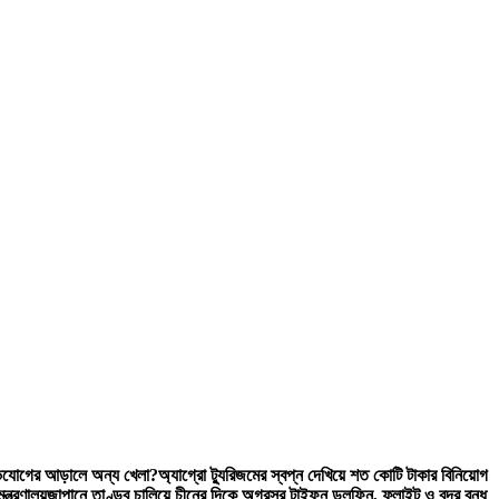
অভিযোগের আড়ালে অন্য খেলা?
অ্যাগ্রো ট্যুরিজমের স্বপ্ন দেখিয়ে শত কোটি টাকার বিনিয়োগ
্ত্রণালয়
জাপানে তাণ্ডব চালিয়ে চীনের দিকে অগ্রসর টাইফুন ডলফিন, ফ্লাইট ও বন্দর বন্ধ