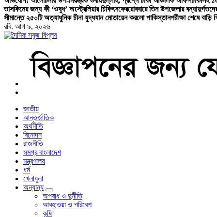
অভিযোগ: আলোচনায় উপ-নিয়ন্ত্রক ওবায়দুল্লাহ, প্রশ্নে ঢাকা আঞ্চলিক অফিস
ঢাকাসহ ১৩
তাসকিনের জন্য কী ‘ওষুধ’ অস্ট্রেলিয়ার চিকিৎসকের
রোববারে তিন উপজেলার বন্যাদুর্গতদের খ
সীমান্তে ২৫০টি অত্যাধুনিক চীনা যুদ্ধযান মোতায়েন করলো পাকিস্তান
পরীক্ষা শেষে বাড়ি 
রবি. আগ ৯, ২০২৬
বাংলা নিউজ পেপার
জাতীয়
আন্তর্জাতিক
অর্থনীতি
বিনোদন
রাজনীতি
সমগ্র বাংলাদেশ
মন্ত্রণালয়
ধর্ম
খেলাধুলা
অন্যান্য
অপরাধ ও দুর্নীতি
আবহাওয়া ও পরিবেশ
কৃষি