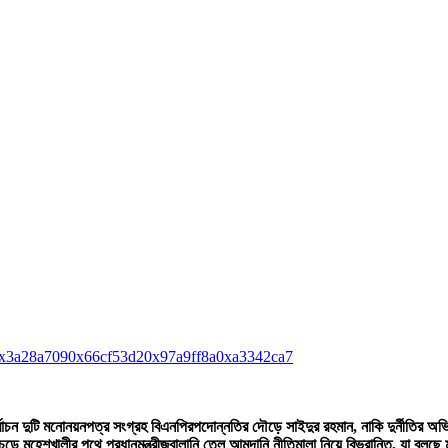
x3a28a709
0x66cf53d2
0x97a9ff8a
0xa3342ca7
ির্বাচন দুটি মনোনয়নপত্র সংগ্রহ বিএনপির
পদোন্নতির দৌড়ে সাইদুর রহমান, নাকি দুর্নীতির 
চড়ে মহেশখালীর পথে প্রধানমন্ত্রী
জ্বালানি তেল আমদানি নীতিমালা নিয়ে বিভ্রান্তি, যা বলছে মন