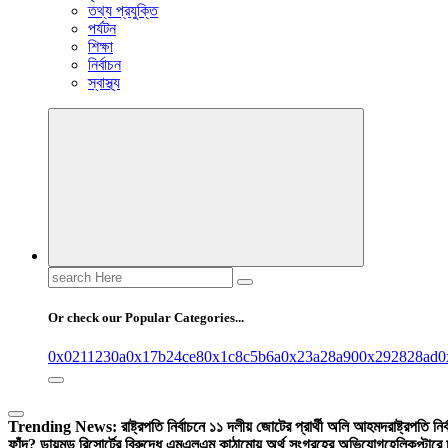
তথ্য প্রযুক্তি
পর্যটন
শিক্ষা
নির্বাচন
স্বাস্থ্য
Search
for:
Or check our Popular Categories...
0x0211230a
0x17b24ce8
0x1c8c5b6a
0x23a28a90
0x292828ad
0
Trending News:
রাষ্ট্রপতি নির্বাচনে ১১ দলীয় জোটের প্রার্থী অলি আহমদ
রাষ্ট্রপতি ন
ফাঁদ? ডায়মন্ড রিসোর্টের বিরুদ্ধে এমএলএম কাঠামোয় অর্থ সংগ্রহের অভিযোগ
হেলিকপ্টারে 