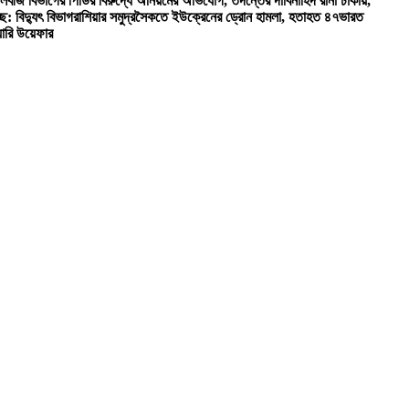
লবীজ বিভাগের পিডির বিরুদ্ধে অনিয়মের অভিযোগ, তদন্তের দাবি
নাহিদ রানা ঢাকায়,
ে: বিদ্যুৎ বিভাগ
রাশিয়ার সমুদ্রসৈকতে ইউক্রেনের ড্রোন হামলা, হতাহত ৪৭
ভারত
য়ারি উয়েফার