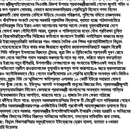
 স্ত্রী
জুলাইযোদ্ধাদের সিএনজি-রিকশা উপহার প্রধানমন্ত্রীর
চাকরি পেলেন জুলাই শহিদ ও
র ফল প্রকাশ সোমবার, যেভাবে জানবেন
কলম্বিয়ার প্রেসিডেন্ট হিসেবে শপথ নিলেন
ত্মঘাতী বোমা হামলায় মেসিকে উড়িয়ে দেওয়ার পরিকল্পনা, পুলিশের নথিতে চাঞ্চল্যকর
 খাঁন
শিক্ষক সংকটে দেশের সরকারি প্রাথমিক বিদ্যালয়, ব্যাহত হচ্ছে পাঠদান
নাটোরে
দানি
হরমুজ নিয়ে ইরান-ওমান আলোচনায় আশার আলো দেখছে যুক্তরাষ্ট্র
সারা দেশে
ডার ঘোষণা করল সৌদি
সৌদি আরব, তুরস্ক ও পাকিস্তানের মধ্যে যৌথ প্রতিরক্ষা চুক্তি
র ক্রিকেটার
ত্রিদেশীয় সিরিজের ফাইনালে বাংলাদেশ ইমার্জিং দল
ইলিয়াস কাঞ্চনের জন্য
রি ইরানের
যুদ্ধবিরতি কার্যকরের পরও গাজায় দৈনিক এক শিশুর প্রাণহানি
টাঙ্গাইলে বিদ্যুৎ
 গেছেন
মেয়েকে নিয়ে বাবার কবর জিয়ারতে জুবাইদা রহমান
লালমনিরহাটে সন্ত্রাস বিরোধী
ি শফিকুল ইসলামের বিরুদ্ধে টেন্ডার, ভুয়া বিল ও সিন্ডিকেটের প্রশ্ন
নদী দূষণ রোধে
িনাল থেকে আংশিক গ্যাস সরবরাহ শুরু
স্বর্ণের দামে বড় লাফ, ভরিতে বাড়ল কত
দুর্দান্ত
ঘিরে ইরানের নতুন হুঁশিয়ারি, উপসাগরীয় দেশগুলোকে বড় সংঘাতের ইঙ্গিত
একই সময়ে তিন
অভিনেতা প্রদীপ রাওয়াত
সাবেক যুগ্মসচিব জগলুল পাশা কারাগারে
১৬ বছরে ক্রসফায়ারের
িয়েও অলৌকিকভাবে বেঁচে গেলেন তরুণী
ভোলায় ৫ম শ্রেণির ছাত্রীকে সংঘবদ্ধ ধর্ষণ-ভিডিও
: ব্র্যান্ড নিউ ডে’
ভূমিকম্পে ক্ষতিগ্রস্ত এলাকায় ১০ কোটি ইউরো সহায়তা ঘোষণা
পথ খুঁজে নেবো: ড. ইউনূস
৫ আগস্ট গণতন্ত্রকামী মানুষের বিজয়ের দিন: প্রধানমন্ত্রী
জুলাই
রশ্ন
অ্যাডমিরাল স্টিফেন কেলারকে প্রধানমন্ত্রী বাংলাদেশের অবস্থান সবসময় শান্তির
িষেধাজ্ঞা
মান নিয়ে আপত্তি, ভারতের সাড়ে ১১ হাজার টন চাল ফেরত পাঠাচ্ছে
শ কাঁপিয়ে দিতে পারে: হান্নান সরকার
মালয়েশিয়ার বিপক্ষে টি-টোয়েন্টি দলে সাব্বির
মারা গেছেন
ানীয় সরকারমন্ত্রী
নারায়ণগঞ্জ এলজিইডির নির্বাহী প্রকৌশলী আহসানুজ্জামান দুলালকে ঘিরে
যবস্থা নেবে সরকার: প্রধানমন্ত্রীর উপদেষ্টা
আইআরসি-ইআরসি সেবায় হয়রানি ও অনিয়মের
লবীজ বিভাগের পিডির বিরুদ্ধে অনিয়মের অভিযোগ, তদন্তের দাবি
নাহিদ রানা ঢাকায়,
ে: বিদ্যুৎ বিভাগ
রাশিয়ার সমুদ্রসৈকতে ইউক্রেনের ড্রোন হামলা, হতাহত ৪৭
ভারত
য়ারি উয়েফার