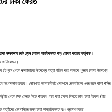
িটের টাকা ফেরত
 ঢাকা-কক্সবাজার রুটে ট্রেন চলাচল সাময়িকভাবে বন্ধ ঘোষণা করেছে কর্তৃপক্ষ।
্য জানিয়েছেন।
ির চট্টগ্রাম থেকে কক্সবাজারের উদ্দেশ্যে যাত্রা বাতিল করে আজকে পুনরায় ঢাকার উদ্দেশ্যে
স্টেশনে অপেক্ষমাণ রয়েছে। ষোলশহর-জানআলীহাট সেকশনে রেললাইনের ওপর জমে থাকা পানির
র কাউন্টার থেকে টাকা ফেরত নিতে পারবেন।আর যারা ঢাকায় ফিরতে চান, তারা বিকেল ৪টায়
তিতে যাত্রীদের ভোগান্তির জন্য তারা আন্তরিকভাবে দুঃখ প্রকাশ করছে।