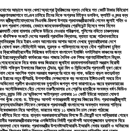
অভিযোগের আড়ালে অন্য খেলা?
অ্যাগ্রো ট্যুরিজমের স্বপ্ন দেখিয়ে শত কোটি টাকার বিনিয়োগ
্ত্রণালয়
জাপানে তাণ্ডব চালিয়ে চীনের দিকে অগ্রসর টাইফুন ডলফিন, ফ্লাইট ও বন্দর বন্ধ
 স্ত্রী
জুলাইযোদ্ধাদের সিএনজি-রিকশা উপহার প্রধানমন্ত্রীর
চাকরি পেলেন জুলাই শহিদ ও
র ফল প্রকাশ সোমবার, যেভাবে জানবেন
কলম্বিয়ার প্রেসিডেন্ট হিসেবে শপথ নিলেন
ত্মঘাতী বোমা হামলায় মেসিকে উড়িয়ে দেওয়ার পরিকল্পনা, পুলিশের নথিতে চাঞ্চল্যকর
 খাঁন
শিক্ষক সংকটে দেশের সরকারি প্রাথমিক বিদ্যালয়, ব্যাহত হচ্ছে পাঠদান
নাটোরে
দানি
হরমুজ নিয়ে ইরান-ওমান আলোচনায় আশার আলো দেখছে যুক্তরাষ্ট্র
সারা দেশে
ডার ঘোষণা করল সৌদি
সৌদি আরব, তুরস্ক ও পাকিস্তানের মধ্যে যৌথ প্রতিরক্ষা চুক্তি
র ক্রিকেটার
ত্রিদেশীয় সিরিজের ফাইনালে বাংলাদেশ ইমার্জিং দল
ইলিয়াস কাঞ্চনের জন্য
রি ইরানের
যুদ্ধবিরতি কার্যকরের পরও গাজায় দৈনিক এক শিশুর প্রাণহানি
টাঙ্গাইলে বিদ্যুৎ
 গেছেন
মেয়েকে নিয়ে বাবার কবর জিয়ারতে জুবাইদা রহমান
লালমনিরহাটে সন্ত্রাস বিরোধী
ি শফিকুল ইসলামের বিরুদ্ধে টেন্ডার, ভুয়া বিল ও সিন্ডিকেটের প্রশ্ন
নদী দূষণ রোধে
িনাল থেকে আংশিক গ্যাস সরবরাহ শুরু
স্বর্ণের দামে বড় লাফ, ভরিতে বাড়ল কত
দুর্দান্ত
ঘিরে ইরানের নতুন হুঁশিয়ারি, উপসাগরীয় দেশগুলোকে বড় সংঘাতের ইঙ্গিত
একই সময়ে তিন
অভিনেতা প্রদীপ রাওয়াত
সাবেক যুগ্মসচিব জগলুল পাশা কারাগারে
১৬ বছরে ক্রসফায়ারের
িয়েও অলৌকিকভাবে বেঁচে গেলেন তরুণী
ভোলায় ৫ম শ্রেণির ছাত্রীকে সংঘবদ্ধ ধর্ষণ-ভিডিও
: ব্র্যান্ড নিউ ডে’
ভূমিকম্পে ক্ষতিগ্রস্ত এলাকায় ১০ কোটি ইউরো সহায়তা ঘোষণা
পথ খুঁজে নেবো: ড. ইউনূস
৫ আগস্ট গণতন্ত্রকামী মানুষের বিজয়ের দিন: প্রধানমন্ত্রী
জুলাই
রশ্ন
অ্যাডমিরাল স্টিফেন কেলারকে প্রধানমন্ত্রী বাংলাদেশের অবস্থান সবসময় শান্তির
িষেধাজ্ঞা
মান নিয়ে আপত্তি, ভারতের সাড়ে ১১ হাজার টন চাল ফেরত পাঠাচ্ছে
শ কাঁপিয়ে দিতে পারে: হান্নান সরকার
মালয়েশিয়ার বিপক্ষে টি-টোয়েন্টি দলে সাব্বির
মারা গেছেন
ানীয় সরকারমন্ত্রী
নারায়ণগঞ্জ এলজিইডির নির্বাহী প্রকৌশলী আহসানুজ্জামান দুলালকে ঘিরে
যবস্থা নেবে সরকার: প্রধানমন্ত্রীর উপদেষ্টা
আইআরসি-ইআরসি সেবায় হয়রানি ও অনিয়মের