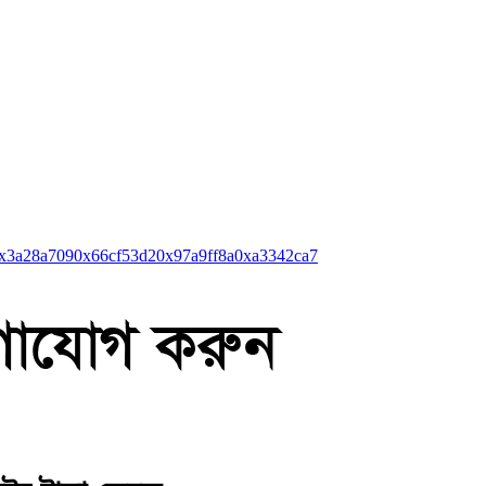
x3a28a709
0x66cf53d2
0x97a9ff8a
0xa3342ca7