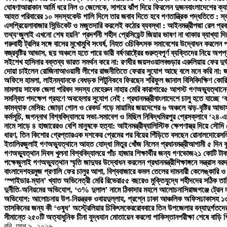
ঘোষণা
আরাকান আর্মি ধরে নিল ৩ জেলেকে, সাগরে ঝাঁপ দিয়ে ফিরলেন দুজন
বাংলাদেশের ক্য
আহত পরিবারের ১০ সদস্য
কেউ গালি দিলে তার জবাব দিতে হবে গণতান্ত্রিক পদ্ধতিতে : স্বরাষ্
এসপ্রিয়েলা
বাজার সিন্ডিকেট ও মজুতদারি করলেই কঠোর ব্যবস্থা : আইনমন্ত্রী
পদ্মা রেল প
তথ্য
‘জুলাই এখনো শেষ হয়নি’ প্রদর্শনী শহীদ প্রেসিডেন্ট জিয়ার ভাষণ না থাকার ব্যাখ্যা 
গরুবাহী ট্রলির সঙ্গে বাসের মুখোমুখি সংঘর্ষ, নিহত ৩
চিকিৎসক সমাবেশের উদ্বোধন করলেন প্রধ
বজ্রবৃষ্টির আভাস, ছয় অঞ্চলে হতে পারে ভারী বর্ষণ
রাষ্ট্রের গুরুত্বপূর্ণ ব্যক্তিদের নিয়ে অপ
সই
শেখ হাসিনার বক্তব্য ভারত সমর্থন করে না: রণধীর জয়সওয়াল
বগুড়ার এরুলিয়ায় ফের দুর্ঘ
দোয়া চাইলেন রোজিনা
আওয়ামী লীগের রাজনীতিতে ফেরার সুযোগ আছে বলে মনে করি না: 
অফিসে হামলা, লাইনম্যানকে বেধড়ক পিটুনি
কবে ফিরছেন শরিফুল জানাল বিসিবি
দক্ষিণ কোর
মামলায় সাবেক জেলা পরিষদ সদস্য মেহেরুন নাহার মেরি কারাগারে
৫ আগস্ট গণঅভ্যুত্থানের 
সমন্বিত পদক্ষেপ গ্রহণে অবহেলার সুযোগ নেই : প্রধানমন্ত্রী
বাংলাদেশে চালু হতে যাচ্ছে 
কামব্যাক মেসির: জোড়া গোল ও রেকর্ড গড়ে মায়ামির জয়
দেশের ৬ অঞ্চলে ঝড়-বৃষ্টির আভাস
কর্মসূচি, জগন্নাথ বিশ্ববিদ্যালয়ে সভা-সমাবেশ ও মিছিল নিষিদ্ধ
মিরপুর প্রেসক্লাবে ‘২৪-এ
নামে সাড়ে ৪ হাজারেরও বেশি মানুষকে হত্যা: আইনমন্ত্রী
ব্যালিস্টিক ক্ষেপণাস্ত্র দিয়ে সৌদ
ধারণ, তিন কিশোর গ্রেপ্তার
এক দশকের প্রেমের পর বিয়ের পিঁড়িতে বসছেন রোনালদো
রেসল
ইতালির
জুলাই গণঅভ্যুত্থানে আহত যোদ্ধা মিতুর খোঁজ নিলেন প্রধানমন্ত্রী
আগামী ৫ দিন বৃ
গণঅভ্যুত্থান দিবস খুলনা বিশ্ববিদ্যালয়ে পাঁচ হাজার শিক্ষার্থীর জন্য গণভোজ
২১ কোটি টাক
পক্ষে
জুলাই গণঅভ্যুত্থান স্মৃতি জাদুঘর উদ্বোধন করলেন প্রধানমন্ত্রী
শিক্ষাঙ্গনে সন্ত্রাস 
বাংলাদেশ
হরমুজ প্রণালি ফের চালুর আশা, বিশ্ববাজারে কমল তেলের দাম
নারী কেলেঙ্কারি 
‘স্পাইডার-ম্যান’ খ্যাত অভিনেত্রী মেরি রিভেরা
৫৫ বছরেও মুক্তিযুদ্ধে শহীদদের সঠিক তা
দুর্নীতি-অনিয়মের অভিযোগ, ‘৩% দুলাল’ নামে ঠিকাদার মহলে আলোচনা
সিরাজগঞ্জে ট্রেন
অভিযোগ: আলোচনায় উপ-নিয়ন্ত্রক ওবায়দুল্লাহ, প্রশ্নে ঢাকা আঞ্চলিক অফিস
ঢাকাসহ ১৩
তাসকিনের জন্য কী ‘ওষুধ’ অস্ট্রেলিয়ার চিকিৎসকের
রোববারে তিন উপজেলার বন্যাদুর্গতদের খ
সীমান্তে ২৫০টি অত্যাধুনিক চীনা যুদ্ধযান মোতায়েন করলো পাকিস্তান
পরীক্ষা শেষে বাড়ি 
রবি. আগ ৯, ২০২৬