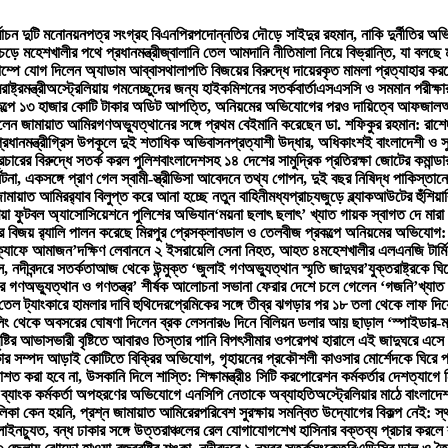
ির্বাচন দুটি মনোনয়নপত্র সংগ্রহ বিএনপির
পদোন্নতির দৌড়ে সাইদুর রহমান, নাকি দুর্নীতির 
চড়ে মহেশখালীর পথে প্রধানমন্ত্রী
জ্বালানি তেল আমদানি নীতিমালা নিয়ে বিভ্রান্তি, যা বলছে মন
াম্পে যোগ দিলেন অ্যাডাম আব্বাস
থালাপতি বিজয়ের বিরুদ্ধে দায়েরকৃত মামলা প্রত্যাহার করলেন
ট্রমন্ত্রী
অস্ট্রেলিয়ায় গমনেচ্ছুদের জন্য হাইকমিশনের সতর্কবার্তা
এসএসসি ও সমমান পরীক্ষা
্রকল্পে ১৩ হাজার কোটি টাকার অডিট আপত্তি, অনিয়মের অভিযোগের পরও দায়িত্বে আফজাল
আ
দিলেন জামায়াত আমির
গণঅভ্যুত্থানের সঙ্গে প্রথম বেইমানি করেছেন ডা. শফিকুর রহমান: রাশেদ
ানমন্ত্রী
গ্রিস উপকূলে দুই শতাধিক অভিবাসনপ্রত্যাশী উদ্ধার, অধিকাংশই বাংলাদেশী ও সু
প্রচারের বিরুদ্ধে সতর্ক করল পুলিশ
বাংলাদেশসহ ১৪ দেশের সামুদ্রিক প্রতিরক্ষা জোটের কমান্
টনা, একসঙ্গে প্রাণ গেল স্বামী-স্ত্রী
ভিসা আবেদনে তথ্য গোপন, দুই বছর নিষিদ্ধ পাকিস্তানে
জামায়াত আমির
র‍্যাব বিলুপ্ত করে আনা হচ্ছে নতুন বাহিনী
মধ্যপ্রাচ্যজুড়ে ব্ল্যাকআউটের হুঁশিয়া
িয়া ফুটবল অ্যাসোসিয়েশনে পুলিশের অভিযান
‘ময়না ছলাৎ ছলাৎ’ খ্যাত গায়ক স্বাগত দে মারা
বিজয় র‍্যালি পালন করেছে মিরপুর প্রেসক্লাব
ডাল ও তেলবীজ প্রকল্পে অনিয়মের অভিযোগ: পিড
‘ক্যাফে আমাজন’
দক্ষিণ লেবাননে ২ ইসরায়েলি সেনা নিহত, আহত ৪
মহেশখালীর এলএনজি টার্ম
, নদীবন্দরে সতর্কতা
আজ থেকে উন্মুক্ত ‘জুলাই গণঅভ্যুত্থান স্মৃতি জাদুঘর’
যুক্তরাষ্ট্রকে 
র গণঅভ্যুত্থান ও গণতন্ত্র’ শীর্ষক আলোচনা সভা
না ফেরার দেশে চলে গেলেন ‘গজনি’খ্যাত 
ি তেল ট্যাংকারে হামলার দাবি হুথিদের
প্রেমিকের সঙ্গে তীব্র ঝগড়ার পর ১৮ তলা থেকে লাফ দ
িং থেকে অবসরের ঘোষণা দিলেন ব্রক লেসনার
৬ দিনে বিলিয়ন ডলার আয় ছাড়াল ‘স্পাইডার-ম্যান
ষ্টির আভাস
ভারী বৃষ্টিতে আবারও তিস্তার পানি বিপৎসীমার ওপরে
পথ হারালে এই জাদুঘরে এসে 
ার সম্পদ আড়াই কোটিতে বিক্রির অভিযোগ, গৃহায়নের প্রকৌশলী কাওসার মোর্শেদকে ঘিরে প্
বরদাশত করা হবে না, উসকানি দিলে শাস্তি: শিক্ষামন্ত্রী
৪ সিটি করপোরেশন কর্মকর্তার দেশত্যাগে ন
ও ব্যাংক কর্মকর্তা অপহরণের অভিযোগে এনসিপি নেতাকে অব্যাহতি
অস্ট্রেলিয়ার মাঠে বাংলাদে
লিকা কেন হয়নি, প্রশ্ন জামায়াত আমিরের
পরিবেশ সুরক্ষায় সমন্বিত উদ্যোগের বিকল্প নেই: স্থ
 লাইনচ্যুত, বন্ধ ঢাকার সঙ্গে উত্তরাঞ্চলের রেল যোগাযোগ
শেখ হাসিনার বক্তব্য প্রচার করলে ব্