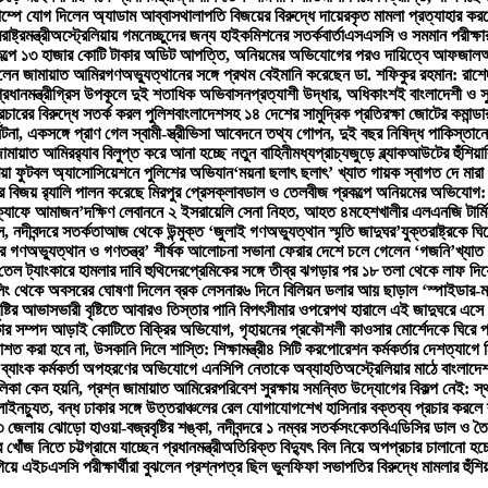
াম্পে যোগ দিলেন অ্যাডাম আব্বাস
থালাপতি বিজয়ের বিরুদ্ধে দায়েরকৃত মামলা প্রত্যাহার করলেন
ট্রমন্ত্রী
অস্ট্রেলিয়ায় গমনেচ্ছুদের জন্য হাইকমিশনের সতর্কবার্তা
এসএসসি ও সমমান পরীক্ষা
্রকল্পে ১৩ হাজার কোটি টাকার অডিট আপত্তি, অনিয়মের অভিযোগের পরও দায়িত্বে আফজাল
আ
দিলেন জামায়াত আমির
গণঅভ্যুত্থানের সঙ্গে প্রথম বেইমানি করেছেন ডা. শফিকুর রহমান: রাশেদ
ানমন্ত্রী
গ্রিস উপকূলে দুই শতাধিক অভিবাসনপ্রত্যাশী উদ্ধার, অধিকাংশই বাংলাদেশী ও সু
প্রচারের বিরুদ্ধে সতর্ক করল পুলিশ
বাংলাদেশসহ ১৪ দেশের সামুদ্রিক প্রতিরক্ষা জোটের কমান্
টনা, একসঙ্গে প্রাণ গেল স্বামী-স্ত্রী
ভিসা আবেদনে তথ্য গোপন, দুই বছর নিষিদ্ধ পাকিস্তানে
জামায়াত আমির
র‍্যাব বিলুপ্ত করে আনা হচ্ছে নতুন বাহিনী
মধ্যপ্রাচ্যজুড়ে ব্ল্যাকআউটের হুঁশিয়া
িয়া ফুটবল অ্যাসোসিয়েশনে পুলিশের অভিযান
‘ময়না ছলাৎ ছলাৎ’ খ্যাত গায়ক স্বাগত দে মারা
বিজয় র‍্যালি পালন করেছে মিরপুর প্রেসক্লাব
ডাল ও তেলবীজ প্রকল্পে অনিয়মের অভিযোগ: পিড
‘ক্যাফে আমাজন’
দক্ষিণ লেবাননে ২ ইসরায়েলি সেনা নিহত, আহত ৪
মহেশখালীর এলএনজি টার্ম
, নদীবন্দরে সতর্কতা
আজ থেকে উন্মুক্ত ‘জুলাই গণঅভ্যুত্থান স্মৃতি জাদুঘর’
যুক্তরাষ্ট্রকে 
র গণঅভ্যুত্থান ও গণতন্ত্র’ শীর্ষক আলোচনা সভা
না ফেরার দেশে চলে গেলেন ‘গজনি’খ্যাত 
ি তেল ট্যাংকারে হামলার দাবি হুথিদের
প্রেমিকের সঙ্গে তীব্র ঝগড়ার পর ১৮ তলা থেকে লাফ দ
িং থেকে অবসরের ঘোষণা দিলেন ব্রক লেসনার
৬ দিনে বিলিয়ন ডলার আয় ছাড়াল ‘স্পাইডার-ম্যান
ষ্টির আভাস
ভারী বৃষ্টিতে আবারও তিস্তার পানি বিপৎসীমার ওপরে
পথ হারালে এই জাদুঘরে এসে 
ার সম্পদ আড়াই কোটিতে বিক্রির অভিযোগ, গৃহায়নের প্রকৌশলী কাওসার মোর্শেদকে ঘিরে প্
বরদাশত করা হবে না, উসকানি দিলে শাস্তি: শিক্ষামন্ত্রী
৪ সিটি করপোরেশন কর্মকর্তার দেশত্যাগে ন
ও ব্যাংক কর্মকর্তা অপহরণের অভিযোগে এনসিপি নেতাকে অব্যাহতি
অস্ট্রেলিয়ার মাঠে বাংলাদে
লিকা কেন হয়নি, প্রশ্ন জামায়াত আমিরের
পরিবেশ সুরক্ষায় সমন্বিত উদ্যোগের বিকল্প নেই: স্থ
 লাইনচ্যুত, বন্ধ ঢাকার সঙ্গে উত্তরাঞ্চলের রেল যোগাযোগ
শেখ হাসিনার বক্তব্য প্রচার করলে ব্
 জেলায় ঝোড়ো হাওয়া-বজ্রবৃষ্টির শঙ্কা, নদীবন্দরে ১ নম্বর সতর্কসংকেত
বিএডিসির ডাল ও তৈ
োঁজ নিতে চট্টগ্রামে যাচ্ছেন প্রধানমন্ত্রী
অতিরিক্ত বিদ্যুৎ বিল নিয়ে অপপ্রচার চালানো হচ্ছ
গিয়ে এইচএসসি পরীক্ষার্থীরা বুঝলেন প্রশ্নপত্র ছিল ভুল
ফিফা সভাপতির বিরুদ্ধে মামলার হুঁশি