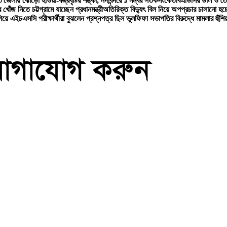
 জেলায় ঝোড়ো হাওয়া-বজ্রবৃষ্টির শঙ্কা, নদীবন্দরে ১ নম্বর সতর্কসংকেত
বিএডিসির ডাল ও তৈ
োঁজ নিতে চট্টগ্রামে যাচ্ছেন প্রধানমন্ত্রী
অতিরিক্ত বিদ্যুৎ বিল নিয়ে অপপ্রচার চালানো হচ্ছ
গিয়ে এইচএসসি পরীক্ষার্থীরা বুঝলেন প্রশ্নপত্র ছিল ভুল
ফিফা সভাপতির বিরুদ্ধে মামলার হুঁশি