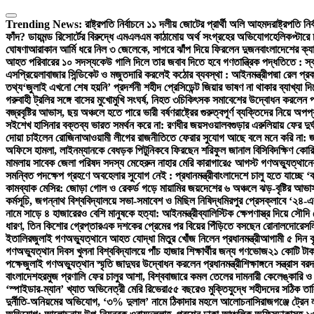
Skip
to
Trending News:
রাষ্ট্রপতি নির্বাচনে ১১ দলীয় জোটের প্রার্থী অলি আহমদ
রাষ্ট্রপতি ন
content
ফাঁদ? ডায়মন্ড রিসোর্টের বিরুদ্ধে এমএলএম কাঠামোয় অর্থ সংগ্রহের অভিযোগ
হেলিকপ্টারে 
ঘোষণা
আরাকান আর্মি ধরে নিল ৩ জেলেকে, সাগরে ঝাঁপ দিয়ে ফিরলেন দুজন
বাংলাদেশের ক্য
আহত পরিবারের ১০ সদস্য
কেউ গালি দিলে তার জবাব দিতে হবে গণতান্ত্রিক পদ্ধতিতে : স্বরাষ্
এসপ্রিয়েলা
বাজার সিন্ডিকেট ও মজুতদারি করলেই কঠোর ব্যবস্থা : আইনমন্ত্রী
পদ্মা রেল প
তথ্য
‘জুলাই এখনো শেষ হয়নি’ প্রদর্শনী শহীদ প্রেসিডেন্ট জিয়ার ভাষণ না থাকার ব্যাখ্যা 
গরুবাহী ট্রলির সঙ্গে বাসের মুখোমুখি সংঘর্ষ, নিহত ৩
চিকিৎসক সমাবেশের উদ্বোধন করলেন প্রধ
বজ্রবৃষ্টির আভাস, ছয় অঞ্চলে হতে পারে ভারী বর্ষণ
রাষ্ট্রের গুরুত্বপূর্ণ ব্যক্তিদের নিয়ে অপ
সই
শেখ হাসিনার বক্তব্য ভারত সমর্থন করে না: রণধীর জয়সওয়াল
বগুড়ার এরুলিয়ায় ফের দুর্ঘ
দোয়া চাইলেন রোজিনা
আওয়ামী লীগের রাজনীতিতে ফেরার সুযোগ আছে বলে মনে করি না: 
অফিসে হামলা, লাইনম্যানকে বেধড়ক পিটুনি
কবে ফিরছেন শরিফুল জানাল বিসিবি
দক্ষিণ কোর
মামলায় সাবেক জেলা পরিষদ সদস্য মেহেরুন নাহার মেরি কারাগারে
৫ আগস্ট গণঅভ্যুত্থানের 
সমন্বিত পদক্ষেপ গ্রহণে অবহেলার সুযোগ নেই : প্রধানমন্ত্রী
বাংলাদেশে চালু হতে যাচ্ছে 
কামব্যাক মেসির: জোড়া গোল ও রেকর্ড গড়ে মায়ামির জয়
দেশের ৬ অঞ্চলে ঝড়-বৃষ্টির আভাস
কর্মসূচি, জগন্নাথ বিশ্ববিদ্যালয়ে সভা-সমাবেশ ও মিছিল নিষিদ্ধ
মিরপুর প্রেসক্লাবে ‘২৪-এ
নামে সাড়ে ৪ হাজারেরও বেশি মানুষকে হত্যা: আইনমন্ত্রী
ব্যালিস্টিক ক্ষেপণাস্ত্র দিয়ে সৌদ
ধারণ, তিন কিশোর গ্রেপ্তার
এক দশকের প্রেমের পর বিয়ের পিঁড়িতে বসছেন রোনালদো
রেসল
ইতালির
জুলাই গণঅভ্যুত্থানে আহত যোদ্ধা মিতুর খোঁজ নিলেন প্রধানমন্ত্রী
আগামী ৫ দিন বৃ
গণঅভ্যুত্থান দিবস খুলনা বিশ্ববিদ্যালয়ে পাঁচ হাজার শিক্ষার্থীর জন্য গণভোজ
২১ কোটি টাক
পক্ষে
জুলাই গণঅভ্যুত্থান স্মৃতি জাদুঘর উদ্বোধন করলেন প্রধানমন্ত্রী
শিক্ষাঙ্গনে সন্ত্রাস 
বাংলাদেশ
হরমুজ প্রণালি ফের চালুর আশা, বিশ্ববাজারে কমল তেলের দাম
নারী কেলেঙ্কারি 
‘স্পাইডার-ম্যান’ খ্যাত অভিনেত্রী মেরি রিভেরা
৫৫ বছরেও মুক্তিযুদ্ধে শহীদদের সঠিক তা
দুর্নীতি-অনিয়মের অভিযোগ, ‘৩% দুলাল’ নামে ঠিকাদার মহলে আলোচনা
সিরাজগঞ্জে ট্রেন