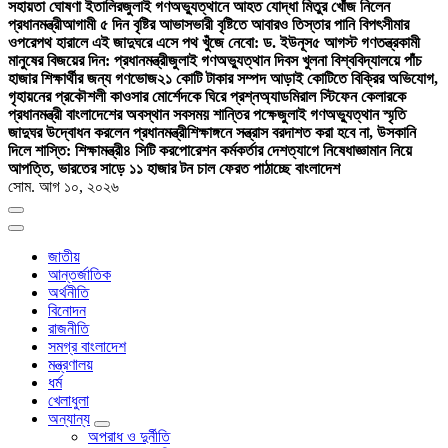
সহায়তা ঘোষণা ইতালির
জুলাই গণঅভ্যুত্থানে আহত যোদ্ধা মিতুর খোঁজ নিলেন
প্রধানমন্ত্রী
আগামী ৫ দিন বৃষ্টির আভাস
ভারী বৃষ্টিতে আবারও তিস্তার পানি বিপৎসীমার
ওপরে
পথ হারালে এই জাদুঘরে এসে পথ খুঁজে নেবো: ড. ইউনূস
৫ আগস্ট গণতন্ত্রকামী
মানুষের বিজয়ের দিন: প্রধানমন্ত্রী
জুলাই গণঅভ্যুত্থান দিবস খুলনা বিশ্ববিদ্যালয়ে পাঁচ
হাজার শিক্ষার্থীর জন্য গণভোজ
২১ কোটি টাকার সম্পদ আড়াই কোটিতে বিক্রির অভিযোগ,
গৃহায়নের প্রকৌশলী কাওসার মোর্শেদকে ঘিরে প্রশ্ন
অ্যাডমিরাল স্টিফেন কেলারকে
প্রধানমন্ত্রী বাংলাদেশের অবস্থান সবসময় শান্তির পক্ষে
জুলাই গণঅভ্যুত্থান স্মৃতি
জাদুঘর উদ্বোধন করলেন প্রধানমন্ত্রী
শিক্ষাঙ্গনে সন্ত্রাস বরদাশত করা হবে না, উসকানি
দিলে শাস্তি: শিক্ষামন্ত্রী
৪ সিটি করপোরেশন কর্মকর্তার দেশত্যাগে নিষেধাজ্ঞা
মান নিয়ে
আপত্তি, ভারতের সাড়ে ১১ হাজার টন চাল ফেরত পাঠাচ্ছে বাংলাদেশ
সোম. আগ ১০, ২০২৬
জাতীয়
আন্তর্জাতিক
অর্থনীতি
বিনোদন
রাজনীতি
সমগ্র বাংলাদেশ
মন্ত্রণালয়
ধর্ম
খেলাধুলা
অন্যান্য
অপরাধ ও দুর্নীতি