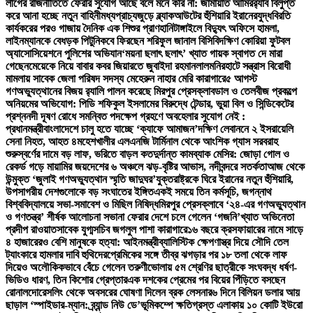
লীগের রাজনীতিতে ফেরার সুযোগ আছে বলে মনে করি না: জামায়াত আমির
র‍্যাব বিলুপ্ত
করে আনা হচ্ছে নতুন বাহিনী
মধ্যপ্রাচ্যজুড়ে ব্ল্যাকআউটের হুঁশিয়ারি ইরানের
যুদ্ধবিরতি
কার্যকরের পরও গাজায় দৈনিক এক শিশুর প্রাণহানি
টাঙ্গাইলে বিদ্যুৎ অফিসে হামলা,
লাইনম্যানকে বেধড়ক পিটুনি
কবে ফিরছেন শরিফুল জানাল বিসিবি
দক্ষিণ কোরিয়া ফুটবল
অ্যাসোসিয়েশনে পুলিশের অভিযান
‘ময়না ছলাৎ ছলাৎ’ খ্যাত গায়ক স্বাগত দে মারা
গেছেন
মেয়েকে নিয়ে বাবার কবর জিয়ারতে জুবাইদা রহমান
লালমনিরহাটে সন্ত্রাস বিরোধী
মামলায় সাবেক জেলা পরিষদ সদস্য মেহেরুন নাহার মেরি কারাগারে
৫ আগস্ট
গণঅভ্যুত্থানের বিজয় র‍্যালি পালন করেছে মিরপুর প্রেসক্লাব
ডাল ও তেলবীজ প্রকল্পে
অনিয়মের অভিযোগ: পিডি শফিকুল ইসলামের বিরুদ্ধে টেন্ডার, ভুয়া বিল ও সিন্ডিকেটের
প্রশ্ন
নদী দূষণ রোধে সমন্বিত পদক্ষেপ গ্রহণে অবহেলার সুযোগ নেই :
প্রধানমন্ত্রী
বাংলাদেশে চালু হতে যাচ্ছে ‘ক্যাফে আমাজন’
দক্ষিণ লেবাননে ২ ইসরায়েলি
সেনা নিহত, আহত ৪
মহেশখালীর এলএনজি টার্মিনাল থেকে আংশিক গ্যাস সরবরাহ
শুরু
স্বর্ণের দামে বড় লাফ, ভরিতে বাড়ল কত
দুর্দান্ত কামব্যাক মেসির: জোড়া গোল ও
রেকর্ড গড়ে মায়ামির জয়
দেশের ৬ অঞ্চলে ঝড়-বৃষ্টির আভাস, নদীবন্দরে সতর্কতা
আজ থেকে
উন্মুক্ত ‘জুলাই গণঅভ্যুত্থান স্মৃতি জাদুঘর’
যুক্তরাষ্ট্রকে ঘিরে ইরানের নতুন হুঁশিয়ারি,
উপসাগরীয় দেশগুলোকে বড় সংঘাতের ইঙ্গিত
একই সময়ে তিন কর্মসূচি, জগন্নাথ
বিশ্ববিদ্যালয়ে সভা-সমাবেশ ও মিছিল নিষিদ্ধ
মিরপুর প্রেসক্লাবে ‘২৪-এর গণঅভ্যুত্থান
ও গণতন্ত্র’ শীর্ষক আলোচনা সভা
না ফেরার দেশে চলে গেলেন ‘গজনি’খ্যাত অভিনেতা
প্রদীপ রাওয়াত
সাবেক যুগ্মসচিব জগলুল পাশা কারাগারে
১৬ বছরে ক্রসফায়ারের নামে সাড়ে
৪ হাজারেরও বেশি মানুষকে হত্যা: আইনমন্ত্রী
ব্যালিস্টিক ক্ষেপণাস্ত্র দিয়ে সৌদি তেল
ট্যাংকারে হামলার দাবি হুথিদের
প্রেমিকের সঙ্গে তীব্র ঝগড়ার পর ১৮ তলা থেকে লাফ
দিয়েও অলৌকিকভাবে বেঁচে গেলেন তরুণী
ভোলায় ৫ম শ্রেণির ছাত্রীকে সংঘবদ্ধ ধর্ষণ-
ভিডিও ধারণ, তিন কিশোর গ্রেপ্তার
এক দশকের প্রেমের পর বিয়ের পিঁড়িতে বসছেন
রোনালদো
রেসলিং থেকে অবসরের ঘোষণা দিলেন ব্রক লেসনার
৬ দিনে বিলিয়ন ডলার আয়
ছাড়াল ‘স্পাইডার-ম্যান: ব্র্যান্ড নিউ ডে’
ভূমিকম্পে ক্ষতিগ্রস্ত এলাকায় ১০ কোটি ইউরো