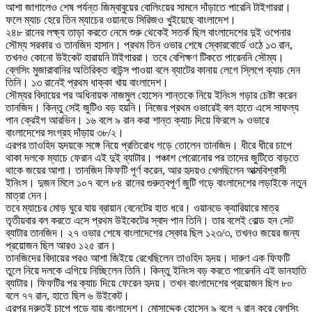
আশা জাগালেও শেষ পর্যন্ত জিম্বাবুয়ের বোলিংয়ের সামনে দাঁড়াতে পারেনি টাইগাররা।
ফলে ম্যাচ হেরে তিন ম্যাচের ওয়ানডে সিরিজও খুইয়েছে বাংলাদেশ।
২৪৮ রানের লক্ষ্য তাড়া করতে নেমে শুরু থেকেই সতর্ক ছিল বাংলাদেশের দুই ওপেনার
সৌম্য সরকার ও তানজিদ হাসান। প্রথম তিন ওভার শেষে স্কোরবোর্ডে ওঠে ১৩ রান,
তখনও কোনো উইকেট হারায়নি টাইগাররা। তবে বেশিক্ষণ টিকতে পারেননি সৌম্য।
ব্লেসিং মুজারাবানির অতিরিক্ত বাউন্স পাওয়া বলে ব্যাটের কানায় লেগে স্লিপে ক্যাচ দেন
তিনি। ১৩ রানেই প্রথম ধাক্কা খায় বাংলাদেশ।
সৌম্যর বিদায়ের পর অধিনায়ক নাজমুল হোসেন শান্তকে নিয়ে ইনিংস গড়ার চেষ্টা করেন
তানজিদ। কিন্তু সেই জুটিও বড় হয়নি। নিজের প্রথম ওভারেই বল হাতে এসে সাফল্য
পান ক্রেইগ আরভিন। ১৬ বলে ৯ রান করা শান্ত ক্যাচ দিয়ে ফিরলে ৯ ওভারে
বাংলাদেশের সংগ্রহ দাঁড়ায় ৩৮/২।
এরপর তাওহিদ হৃদয়কে সঙ্গে নিয়ে প্রতিরোধ গড়ে তোলেন তানজিদ। ধীরে ধীরে চাপে
থাকা দলকে ম্যাচে ফেরান এই দুই ব্যাটার। পঞ্চাশ পেরোনোর পর তাদের জুটিতে বাড়তে
থাকে জয়ের আশা। তানজিদ ফিফটি পূর্ণ করেন, আর হৃদয়ও খেলছিলেন আত্মবিশ্বাসী
ইনিংস। দুজন মিলে ১০৭ বলে ৮৪ রানের গুরুত্বপূর্ণ জুটি গড়ে বাংলাদেশের লড়াইকে নতুন
মাত্রা দেন।
তবে ম্যাচের মোড় ঘুরে যায় ব্রায়ান বেনেটের হাত ধরে। ওয়ানডে ক্যারিয়ারে মাত্র
তৃতীয়বার বল করতে এসে প্রথম উইকেটের স্বাদ পান তিনি। তার বলেই বোল্ড হন সেট
ব্যাটার তানজিদ। ২৭ ওভার শেষে বাংলাদেশের স্কোর ছিল ১২৩/৩, তখনও জয়ের জন্য
প্রয়োজন ছিল আরও ১২৫ রান।
তানজিদের বিদায়ের পরও আশা জিইয়ে রেখেছিলেন তাওহিদ হৃদয়। দারুণ এক ফিফটি
তুলে নিয়ে দলকে এগিয়ে নিচ্ছিলেন তিনি। কিন্তু ইনিংস বড় করতে পারেননি এই ডানহাতি
ব্যাটার। ফিফটির পর ক্যাচ দিয়ে ফেরেন হৃদয়। তখন বাংলাদেশের প্রয়োজন ছিল ৮০
বলে ৭৭ রান, হাতে ছিল ৬ উইকেট।
এরপর দ্রুতই চাপে পড়ে যায় বাংলাদেশ। মোসাদ্দেক হোসেন ৯ বলে ৭ রান করে ব্লেসিং