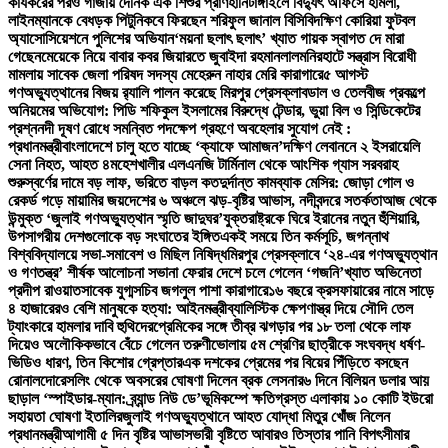
কার্যকরের পরও গাজায় দৈনিক এক শিশুর প্রাণহানি
টাঙ্গাইলে বিদ্যুৎ অফিসে হামলা,
লাইনম্যানকে বেধড়ক পিটুনি
কবে ফিরছেন শরিফুল জানাল বিসিবি
দক্ষিণ কোরিয়া ফুটবল
অ্যাসোসিয়েশনে পুলিশের অভিযান
‘ময়না ছলাৎ ছলাৎ’ খ্যাত গায়ক স্বাগত দে মারা
গেছেন
মেয়েকে নিয়ে বাবার কবর জিয়ারতে জুবাইদা রহমান
লালমনিরহাটে সন্ত্রাস বিরোধী
মামলায় সাবেক জেলা পরিষদ সদস্য মেহেরুন নাহার মেরি কারাগারে
৫ আগস্ট
গণঅভ্যুত্থানের বিজয় র‍্যালি পালন করেছে মিরপুর প্রেসক্লাব
ডাল ও তেলবীজ প্রকল্পে
অনিয়মের অভিযোগ: পিডি শফিকুল ইসলামের বিরুদ্ধে টেন্ডার, ভুয়া বিল ও সিন্ডিকেটের
প্রশ্ন
নদী দূষণ রোধে সমন্বিত পদক্ষেপ গ্রহণে অবহেলার সুযোগ নেই :
প্রধানমন্ত্রী
বাংলাদেশে চালু হতে যাচ্ছে ‘ক্যাফে আমাজন’
দক্ষিণ লেবাননে ২ ইসরায়েলি
সেনা নিহত, আহত ৪
মহেশখালীর এলএনজি টার্মিনাল থেকে আংশিক গ্যাস সরবরাহ
শুরু
স্বর্ণের দামে বড় লাফ, ভরিতে বাড়ল কত
দুর্দান্ত কামব্যাক মেসির: জোড়া গোল ও
রেকর্ড গড়ে মায়ামির জয়
দেশের ৬ অঞ্চলে ঝড়-বৃষ্টির আভাস, নদীবন্দরে সতর্কতা
আজ থেকে
উন্মুক্ত ‘জুলাই গণঅভ্যুত্থান স্মৃতি জাদুঘর’
যুক্তরাষ্ট্রকে ঘিরে ইরানের নতুন হুঁশিয়ারি,
উপসাগরীয় দেশগুলোকে বড় সংঘাতের ইঙ্গিত
একই সময়ে তিন কর্মসূচি, জগন্নাথ
বিশ্ববিদ্যালয়ে সভা-সমাবেশ ও মিছিল নিষিদ্ধ
মিরপুর প্রেসক্লাবে ‘২৪-এর গণঅভ্যুত্থান
ও গণতন্ত্র’ শীর্ষক আলোচনা সভা
না ফেরার দেশে চলে গেলেন ‘গজনি’খ্যাত অভিনেতা
প্রদীপ রাওয়াত
সাবেক যুগ্মসচিব জগলুল পাশা কারাগারে
১৬ বছরে ক্রসফায়ারের নামে সাড়ে
৪ হাজারেরও বেশি মানুষকে হত্যা: আইনমন্ত্রী
ব্যালিস্টিক ক্ষেপণাস্ত্র দিয়ে সৌদি তেল
ট্যাংকারে হামলার দাবি হুথিদের
প্রেমিকের সঙ্গে তীব্র ঝগড়ার পর ১৮ তলা থেকে লাফ
দিয়েও অলৌকিকভাবে বেঁচে গেলেন তরুণী
ভোলায় ৫ম শ্রেণির ছাত্রীকে সংঘবদ্ধ ধর্ষণ-
ভিডিও ধারণ, তিন কিশোর গ্রেপ্তার
এক দশকের প্রেমের পর বিয়ের পিঁড়িতে বসছেন
রোনালদো
রেসলিং থেকে অবসরের ঘোষণা দিলেন ব্রক লেসনার
৬ দিনে বিলিয়ন ডলার আয়
ছাড়াল ‘স্পাইডার-ম্যান: ব্র্যান্ড নিউ ডে’
ভূমিকম্পে ক্ষতিগ্রস্ত এলাকায় ১০ কোটি ইউরো
সহায়তা ঘোষণা ইতালির
জুলাই গণঅভ্যুত্থানে আহত যোদ্ধা মিতুর খোঁজ নিলেন
প্রধানমন্ত্রী
আগামী ৫ দিন বৃষ্টির আভাস
ভারী বৃষ্টিতে আবারও তিস্তার পানি বিপৎসীমার