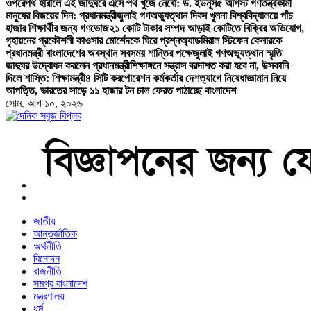
ওপরে
পথ হারালে এই জাদুঘরে এসে পথ খুঁজে নেবো: ড. ইউনূস
৫ আগস্ট গণতন্ত্রকামী
মানুষের বিজয়ের দিন: প্রধানমন্ত্রী
জুলাই গণঅভ্যুত্থান দিবস খুলনা বিশ্ববিদ্যালয়ে পাঁচ
হাজার শিক্ষার্থীর জন্য গণভোজ
২১ কোটি টাকার সম্পদ আড়াই কোটিতে বিক্রির অভিযোগ,
গৃহায়নের প্রকৌশলী কাওসার মোর্শেদকে ঘিরে প্রশ্ন
অ্যাডমিরাল স্টিফেন কেলারকে
প্রধানমন্ত্রী বাংলাদেশের অবস্থান সবসময় শান্তির পক্ষে
জুলাই গণঅভ্যুত্থান স্মৃতি
জাদুঘর উদ্বোধন করলেন প্রধানমন্ত্রী
শিক্ষাঙ্গনে সন্ত্রাস বরদাশত করা হবে না, উসকানি
দিলে শাস্তি: শিক্ষামন্ত্রী
৪ সিটি করপোরেশন কর্মকর্তার দেশত্যাগে নিষেধাজ্ঞা
মান নিয়ে
আপত্তি, ভারতের সাড়ে ১১ হাজার টন চাল ফেরত পাঠাচ্ছে বাংলাদেশ
সোম. আগ ১০, ২০২৬
বাংলা নিউজ পেপার
জাতীয়
আন্তর্জাতিক
অর্থনীতি
বিনোদন
রাজনীতি
সমগ্র বাংলাদেশ
মন্ত্রণালয়
ধর্ম