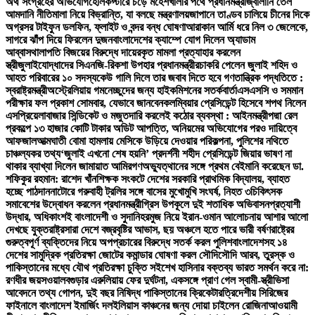
অর্থ সংগ্রহের অভিযোগ
হেলিকপ্টারে চড়ে মহেশখালীর পথে প্রধানমন্ত্রী
জ্বালানি তেল
আমদানি নীতিমালা নিয়ে বিভ্রান্তি, যা বলছে মন্ত্রণালয়
জাপানে তাণ্ডব চালিয়ে চীনের দিকে
অগ্রসর টাইফুন ডলফিন, ফ্লাইট ও বন্দর বন্ধ ঘোষণা
আরাকান আর্মি ধরে নিল ৩ জেলেকে,
সাগরে ঝাঁপ দিয়ে ফিরলেন দুজন
বাংলাদেশের ক্যাম্পে যোগ দিলেন অ্যাডাম
আব্বাস
থালাপতি বিজয়ের বিরুদ্ধে দায়েরকৃত মামলা প্রত্যাহার করলেন
স্ত্রী
জুলাইযোদ্ধাদের সিএনজি-রিকশা উপহার প্রধানমন্ত্রীর
চাকরি পেলেন জুলাই শহিদ ও
আহত পরিবারের ১০ সদস্য
কেউ গালি দিলে তার জবাব দিতে হবে গণতান্ত্রিক পদ্ধতিতে :
স্বরাষ্ট্রমন্ত্রী
অস্ট্রেলিয়ায় গমনেচ্ছুদের জন্য হাইকমিশনের সতর্কবার্তা
এসএসসি ও সমমান
পরীক্ষার ফল প্রকাশ সোমবার, যেভাবে জানবেন
কলম্বিয়ার প্রেসিডেন্ট হিসেবে শপথ নিলেন
এসপ্রিয়েলা
বাজার সিন্ডিকেট ও মজুতদারি করলেই কঠোর ব্যবস্থা : আইনমন্ত্রী
পদ্মা রেল
প্রকল্পে ১৩ হাজার কোটি টাকার অডিট আপত্তি, অনিয়মের অভিযোগের পরও দায়িত্বে
আফজাল
আত্মঘাতী বোমা হামলায় মেসিকে উড়িয়ে দেওয়ার পরিকল্পনা, পুলিশের নথিতে
চাঞ্চল্যকর তথ্য
‘জুলাই এখনো শেষ হয়নি’ প্রদর্শনী শহীদ প্রেসিডেন্ট জিয়ার ভাষণ না
থাকার ব্যাখ্যা দিলেন জামায়াত আমির
গণঅভ্যুত্থানের সঙ্গে প্রথম বেইমানি করেছেন ডা.
শফিকুর রহমান: রাশেদ খাঁন
শিক্ষক সংকটে দেশের সরকারি প্রাথমিক বিদ্যালয়, ব্যাহত
হচ্ছে পাঠদান
নাটোরে গরুবাহী ট্রলির সঙ্গে বাসের মুখোমুখি সংঘর্ষ, নিহত ৩
চিকিৎসক
সমাবেশের উদ্বোধন করলেন প্রধানমন্ত্রী
গ্রিস উপকূলে দুই শতাধিক অভিবাসনপ্রত্যাশী
উদ্ধার, অধিকাংশই বাংলাদেশী ও সুদানি
হরমুজ নিয়ে ইরান-ওমান আলোচনায় আশার আলো
দেখছে যুক্তরাষ্ট্র
সারা দেশে বজ্রবৃষ্টির আভাস, ছয় অঞ্চলে হতে পারে ভারী বর্ষণ
রাষ্ট্রের
গুরুত্বপূর্ণ ব্যক্তিদের নিয়ে অপপ্রচারের বিরুদ্ধে সতর্ক করল পুলিশ
বাংলাদেশসহ ১৪
দেশের সামুদ্রিক প্রতিরক্ষা জোটের কমান্ডার ঘোষণা করল সৌদি
সৌদি আরব, তুরস্ক ও
পাকিস্তানের মধ্যে যৌথ প্রতিরক্ষা চুক্তি সই
শেখ হাসিনার বক্তব্য ভারত সমর্থন করে না:
রণধীর জয়সওয়াল
বগুড়ার এরুলিয়ায় ফের দুর্ঘটনা, একসঙ্গে প্রাণ গেল স্বামী-স্ত্রী
ভিসা
আবেদনে তথ্য গোপন, দুই বছর নিষিদ্ধ পাকিস্তানের ক্রিকেটার
ত্রিদেশীয় সিরিজের
ফাইনালে বাংলাদেশ ইমার্জিং দল
ইলিয়াস কাঞ্চনের জন্য দোয়া চাইলেন রোজিনা
আওয়ামী