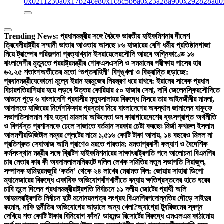
0x0211230a
0x17b24ce8
0x1c8c5b6a
0x23a28a90
0x292828ad
0
Trending News:
প্রধানমন্ত্রীর সঙ্গে বৈঠকে ভারতীয় হাইকমিশনার দীনেশ
ত্রিবেদী
রাষ্ট্রীয় সম্মানী ভাতার আওতায় আসছে ৮৬ হাজারের বেশি ধর্মীয় প্রতিষ্ঠান
গাজা
নিয়ে ট্রাম্পের পরিকল্পনা প্রত্যাখ্যান ইসরায়েলের
সৌদি আরবে অগ্নিকাণ্ডে ১৬
বাংলাদেশীর মৃত্যুতে পররাষ্ট্রমন্ত্রীর শোক
এসএসসি ও সমমানের পরীক্ষায় পাসের হার
৬২.২৫ শতাংশ
অতীতের মতো ‘গুপ্তবাহিনী’ বিশৃঙ্খলা ও বিভ্রান্তি ছড়াচ্ছে:
প্রধানমন্ত্রী
যেকোনো মূল্যে ইরান হরমুজের নিয়ন্ত্রণ ধরে রাখবে: ইরানের সাবেক প্রধান
বিচারপতি
রাশিয়ার হয়ে লড়বে উত্তর কোরিয়ার ৫০ হাজার সেনা, দাবি জেলেনস্কির
সৌদিতে
আগুনে পুড়ে ৬ বাংলাদেশি প্রবাসীর মৃত্যু
সালাহর বিরুদ্ধে মিসরে তার আইনজীবীর মামলা,
আদালতে হাজিরের নির্দেশ
ফিফার প্রস্তাব নিয়ে বাংলাদেশের অবস্থান জানালেন বাফুফে
সভাপতি
সালমান শাহ হত্যা মামলায় অভিনেতা ডন কারাগারে
দেশের ধ্বংসপ্রাপ্ত অর্থনীতি
ও বিপর্যস্ত প্রশাসনকে ঢেলে সাজাতে বর্তমান সরকার চেষ্টা করছেঃ মির্জা ফখরুল ইসলাম
আলমগীর
ডিজিটাল নম্বর প্লেটের নামে ১,৫১৬ কোটি টাকা আদায়, ১৪ বছরেও মিলল না
প্রতিশ্রুত সেবা
আজ আমি প্রাণেও মরতে পারতাম: মমতা
প্রবাসী কল্যাণ ও বৈদেশিক
কর্মসংস্থান মন্ত্রীর সঙ্গে ব্রিটিশ হাইকমিশনারের সাক্ষাৎ
রাষ্ট্রপতি পদে আলোচনা বিএনপির
চার নেতার কার কী অবদান
লালমনিরহাট দলিল লেখক সমিতির নতুন সভাপতি সিরাজুল,
সম্পাদক হামিদুর
মজুরি ‘কর্তন’ থেকে ২৪ লাখের মেরামত বিল: জোয়ার সাহারা ডিপো
ম্যানেজারের বিরুদ্ধে একাধিক অভিযোগ
বাঁশখালীতে বন্যায় ক্ষতিগ্রস্তদের হাতে ঘরের
চাবি তুলে দিলেন প্রধানমন্ত্রী
রাষ্ট্রপতি নির্বাচনে ১১ দলীয় জোটের প্রার্থী অলি
আহমদ
রাষ্ট্রপতি নির্বাচন দুটি মনোনয়নপত্র সংগ্রহ বিএনপির
পদোন্নতির দৌড়ে সাইদুর
রহমান, নাকি দুর্নীতির অভিযোগের আড়ালে অন্য খেলা?
অ্যাগ্রো ট্যুরিজমের স্বপ্ন
দেখিয়ে শত কোটি টাকার বিনিয়োগ ফাঁদ? ডায়মন্ড রিসোর্টের বিরুদ্ধে এমএলএম কাঠামোয়