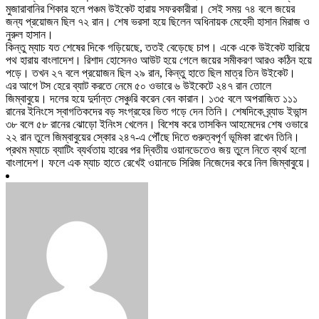
মুজারাবানির শিকার হলে পঞ্চম উইকেট হারায় সফরকারীরা। সেই সময় ৭৪ বলে জয়ের
জন্য প্রয়োজন ছিল ৭২ রান। শেষ ভরসা হয়ে ছিলেন অধিনায়ক মেহেদী হাসান মিরাজ ও
নুরুল হাসান।
কিন্তু ম্যাচ যত শেষের দিকে গড়িয়েছে, ততই বেড়েছে চাপ। একে একে উইকেট হারিয়ে
পথ হারায় বাংলাদেশ। রিশাদ হোসেনও আউট হয়ে গেলে জয়ের সমীকরণ আরও কঠিন হয়ে
পড়ে। তখন ২৭ বলে প্রয়োজন ছিল ২৯ রান, কিন্তু হাতে ছিল মাত্র তিন উইকেট।
এর আগে টস হেরে ব্যাট করতে নেমে ৫০ ওভারে ৬ উইকেটে ২৪৭ রান তোলে
জিম্বাবুয়ে। দলের হয়ে দুর্দান্ত সেঞ্চুরি করেন বেন কারান। ১৩৫ বলে অপরাজিত ১১১
রানের ইনিংসে স্বাগতিকদের বড় সংগ্রহের ভিত গড়ে দেন তিনি। শেষদিকে ব্র্যাড ইভান্স
৩৮ বলে ৫৮ রানের ঝোড়ো ইনিংস খেলেন। বিশেষ করে তাসকিন আহমেদের শেষ ওভারে
২২ রান তুলে জিম্বাবুয়ের স্কোর ২৪৭-এ পৌঁছে দিতে গুরুত্বপূর্ণ ভূমিকা রাখেন তিনি।
প্রথম ম্যাচে ব্যাটিং ব্যর্থতায় হারের পর দ্বিতীয় ওয়ানডেতেও জয় তুলে নিতে ব্যর্থ হলো
বাংলাদেশ। ফলে এক ম্যাচ হাতে রেখেই ওয়ানডে সিরিজ নিজেদের করে নিল জিম্বাবুয়ে।