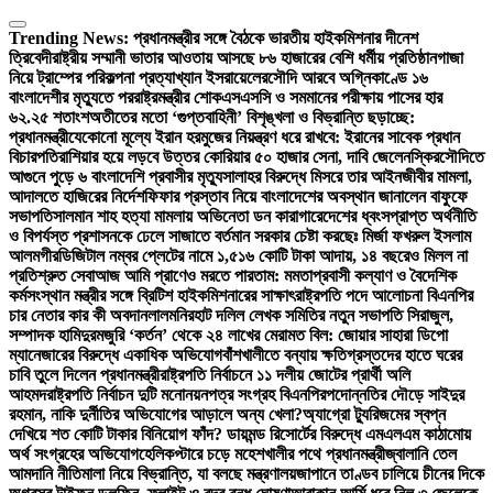
Skip
to
Trending News:
প্রধানমন্ত্রীর সঙ্গে বৈঠকে ভারতীয় হাইকমিশনার দীনেশ
content
ত্রিবেদী
রাষ্ট্রীয় সম্মানী ভাতার আওতায় আসছে ৮৬ হাজারের বেশি ধর্মীয় প্রতিষ্ঠান
গাজা
নিয়ে ট্রাম্পের পরিকল্পনা প্রত্যাখ্যান ইসরায়েলের
সৌদি আরবে অগ্নিকাণ্ডে ১৬
বাংলাদেশীর মৃত্যুতে পররাষ্ট্রমন্ত্রীর শোক
এসএসসি ও সমমানের পরীক্ষায় পাসের হার
৬২.২৫ শতাংশ
অতীতের মতো ‘গুপ্তবাহিনী’ বিশৃঙ্খলা ও বিভ্রান্তি ছড়াচ্ছে:
প্রধানমন্ত্রী
যেকোনো মূল্যে ইরান হরমুজের নিয়ন্ত্রণ ধরে রাখবে: ইরানের সাবেক প্রধান
বিচারপতি
রাশিয়ার হয়ে লড়বে উত্তর কোরিয়ার ৫০ হাজার সেনা, দাবি জেলেনস্কির
সৌদিতে
আগুনে পুড়ে ৬ বাংলাদেশি প্রবাসীর মৃত্যু
সালাহর বিরুদ্ধে মিসরে তার আইনজীবীর মামলা,
আদালতে হাজিরের নির্দেশ
ফিফার প্রস্তাব নিয়ে বাংলাদেশের অবস্থান জানালেন বাফুফে
সভাপতি
সালমান শাহ হত্যা মামলায় অভিনেতা ডন কারাগারে
দেশের ধ্বংসপ্রাপ্ত অর্থনীতি
ও বিপর্যস্ত প্রশাসনকে ঢেলে সাজাতে বর্তমান সরকার চেষ্টা করছেঃ মির্জা ফখরুল ইসলাম
আলমগীর
ডিজিটাল নম্বর প্লেটের নামে ১,৫১৬ কোটি টাকা আদায়, ১৪ বছরেও মিলল না
প্রতিশ্রুত সেবা
আজ আমি প্রাণেও মরতে পারতাম: মমতা
প্রবাসী কল্যাণ ও বৈদেশিক
কর্মসংস্থান মন্ত্রীর সঙ্গে ব্রিটিশ হাইকমিশনারের সাক্ষাৎ
রাষ্ট্রপতি পদে আলোচনা বিএনপির
চার নেতার কার কী অবদান
লালমনিরহাট দলিল লেখক সমিতির নতুন সভাপতি সিরাজুল,
সম্পাদক হামিদুর
মজুরি ‘কর্তন’ থেকে ২৪ লাখের মেরামত বিল: জোয়ার সাহারা ডিপো
ম্যানেজারের বিরুদ্ধে একাধিক অভিযোগ
বাঁশখালীতে বন্যায় ক্ষতিগ্রস্তদের হাতে ঘরের
চাবি তুলে দিলেন প্রধানমন্ত্রী
রাষ্ট্রপতি নির্বাচনে ১১ দলীয় জোটের প্রার্থী অলি
আহমদ
রাষ্ট্রপতি নির্বাচন দুটি মনোনয়নপত্র সংগ্রহ বিএনপির
পদোন্নতির দৌড়ে সাইদুর
রহমান, নাকি দুর্নীতির অভিযোগের আড়ালে অন্য খেলা?
অ্যাগ্রো ট্যুরিজমের স্বপ্ন
দেখিয়ে শত কোটি টাকার বিনিয়োগ ফাঁদ? ডায়মন্ড রিসোর্টের বিরুদ্ধে এমএলএম কাঠামোয়
অর্থ সংগ্রহের অভিযোগ
হেলিকপ্টারে চড়ে মহেশখালীর পথে প্রধানমন্ত্রী
জ্বালানি তেল
আমদানি নীতিমালা নিয়ে বিভ্রান্তি, যা বলছে মন্ত্রণালয়
জাপানে তাণ্ডব চালিয়ে চীনের দিকে