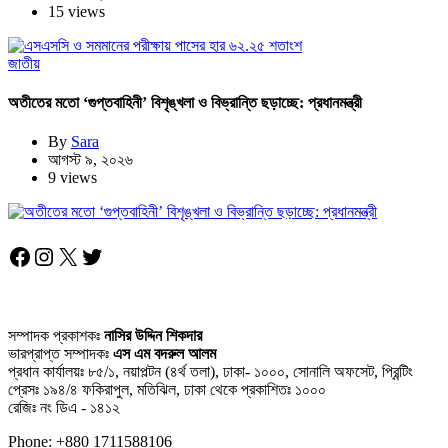
15 views
জাতীয়
অতীতের মতো ‘গুপ্তবাহিনী’ বিশৃঙ্খলা ও বিভ্রান্তি ছড়াচ্ছে: প্রধানমন্ত্রী
By
Sara
আগস্ট ৯, ২০২৬
9 views
Facebook
Instagram
X
Twitter
সম্পাদক প্রকাশকঃ
নাসির উদ্দিন শিকদার
ভারপ্রাপ্ত সম্পাদকঃ
এস এম বদরুল আলম
প্রধান কার্যালয়ঃ ৮৫/১, নয়াপল্টন (৪র্থ তলা), ঢাকা- ১০০০, সোনালি অফসেট, প্রিন্টিং
প্রেসঃ ১৯৪/৪ ফকিরাপুল, মতিঝিল, ঢাকা থেকে প্রকাশিতঃ ১০০০
রেজিঃ নং ডিএ - ১৪১২
Phone: +880 1711588106