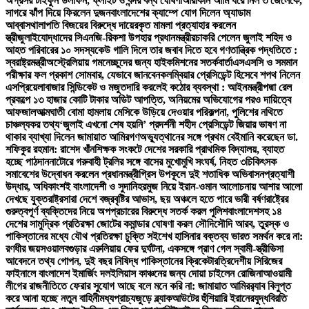
অগ্রসর টাইফুন ডলফিন, ফ্লাইট ও বন্দর বন্ধ ঘোষণা
আরাকান আর্মি ধরে নিল ৩ জেলেকে,
সাগরে ঝাঁপ দিয়ে ফিরলেন দুজন
বাংলাদেশের ক্যাম্পে যোগ দিলেন অ্যাডাম
আব্বাস
থালাপতি বিজয়ের বিরুদ্ধে দায়েরকৃত মামলা প্রত্যাহার করলেন
স্ত্রী
জুলাইযোদ্ধাদের সিএনজি-রিকশা উপহার প্রধানমন্ত্রীর
চাকরি পেলেন জুলাই শহিদ ও
আহত পরিবারের ১০ সদস্য
কেউ গালি দিলে তার জবাব দিতে হবে গণতান্ত্রিক পদ্ধতিতে :
স্বরাষ্ট্রমন্ত্রী
অস্ট্রেলিয়ায় গমনেচ্ছুদের জন্য হাইকমিশনের সতর্কবার্তা
এসএসসি ও সমমান
পরীক্ষার ফল প্রকাশ সোমবার, যেভাবে জানবেন
কলম্বিয়ার প্রেসিডেন্ট হিসেবে শপথ নিলেন
এসপ্রিয়েলা
বাজার সিন্ডিকেট ও মজুতদারি করলেই কঠোর ব্যবস্থা : আইনমন্ত্রী
পদ্মা রেল
প্রকল্পে ১৩ হাজার কোটি টাকার অডিট আপত্তি, অনিয়মের অভিযোগের পরও দায়িত্বে
আফজাল
আত্মঘাতী বোমা হামলায় মেসিকে উড়িয়ে দেওয়ার পরিকল্পনা, পুলিশের নথিতে
চাঞ্চল্যকর তথ্য
‘জুলাই এখনো শেষ হয়নি’ প্রদর্শনী শহীদ প্রেসিডেন্ট জিয়ার ভাষণ না
থাকার ব্যাখ্যা দিলেন জামায়াত আমির
গণঅভ্যুত্থানের সঙ্গে প্রথম বেইমানি করেছেন ডা.
শফিকুর রহমান: রাশেদ খাঁন
শিক্ষক সংকটে দেশের সরকারি প্রাথমিক বিদ্যালয়, ব্যাহত
হচ্ছে পাঠদান
নাটোরে গরুবাহী ট্রলির সঙ্গে বাসের মুখোমুখি সংঘর্ষ, নিহত ৩
চিকিৎসক
সমাবেশের উদ্বোধন করলেন প্রধানমন্ত্রী
গ্রিস উপকূলে দুই শতাধিক অভিবাসনপ্রত্যাশী
উদ্ধার, অধিকাংশই বাংলাদেশী ও সুদানি
হরমুজ নিয়ে ইরান-ওমান আলোচনায় আশার আলো
দেখছে যুক্তরাষ্ট্র
সারা দেশে বজ্রবৃষ্টির আভাস, ছয় অঞ্চলে হতে পারে ভারী বর্ষণ
রাষ্ট্রের
গুরুত্বপূর্ণ ব্যক্তিদের নিয়ে অপপ্রচারের বিরুদ্ধে সতর্ক করল পুলিশ
বাংলাদেশসহ ১৪
দেশের সামুদ্রিক প্রতিরক্ষা জোটের কমান্ডার ঘোষণা করল সৌদি
সৌদি আরব, তুরস্ক ও
পাকিস্তানের মধ্যে যৌথ প্রতিরক্ষা চুক্তি সই
শেখ হাসিনার বক্তব্য ভারত সমর্থন করে না:
রণধীর জয়সওয়াল
বগুড়ার এরুলিয়ায় ফের দুর্ঘটনা, একসঙ্গে প্রাণ গেল স্বামী-স্ত্রী
ভিসা
আবেদনে তথ্য গোপন, দুই বছর নিষিদ্ধ পাকিস্তানের ক্রিকেটার
ত্রিদেশীয় সিরিজের
ফাইনালে বাংলাদেশ ইমার্জিং দল
ইলিয়াস কাঞ্চনের জন্য দোয়া চাইলেন রোজিনা
আওয়ামী
লীগের রাজনীতিতে ফেরার সুযোগ আছে বলে মনে করি না: জামায়াত আমির
র‍্যাব বিলুপ্ত
করে আনা হচ্ছে নতুন বাহিনী
মধ্যপ্রাচ্যজুড়ে ব্ল্যাকআউটের হুঁশিয়ারি ইরানের
যুদ্ধবিরতি