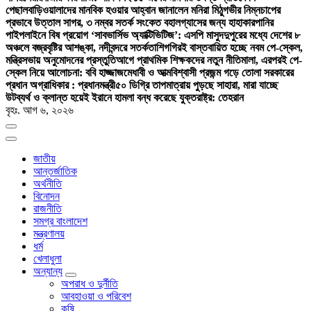
পেছাল
বাড়িওয়ালাদের মানবিক হওয়ার আহ্বান জানালেন মনিরা মিঠু
গভীর নিম্নচাপের
প্রভাবে উত্তাল সাগর, ৩ নম্বর সতর্ক সংকেত বহাল
গ্যাসের জন্য হাহাকার
পানির
পাইপলাইনে বিষ প্রয়োগ ‘সাবভার্সিভ অ্যাক্টিভিটিজ’: এসপি মাসুদ
দুপুরের মধ্যে দেশের ৮
অঞ্চলে বজ্রবৃষ্টির আশঙ্কা, নদীবন্দরে সতর্কতা
শিগগিরই বাস্তবায়িত হচ্ছে নবম পে-স্কেল,
মন্ত্রিসভায় অনুমোদনের প্রস্তুতি
আগে প্রাথমিক শিক্ষকদের নতুন নীতিমালা, এরপরই পে-
স্কেল নিয়ে আলোচনা: ববি হাজ্জাজ
মেধাবী ও আত্মবিশ্বাসী প্রজন্ম গড়ে তোলা সরকারের
প্রধান অগ্রাধিকার : প্রধানমন্ত্রী
৫০ ডিগ্রি তাপমাত্রায় পুড়ছে সাহারা, মারা যাচ্ছে
উট
ব্যর্থ ও ক্লান্ত হয়েই ইরানে হামলা বন্ধ করেছে যুক্তরাষ্ট্র: তেহরান
বৃহঃ. আগ ৬, ২০২৬
জাতীয়
আন্তর্জাতিক
অর্থনীতি
বিনোদন
রাজনীতি
সমগ্র বাংলাদেশ
মন্ত্রণালয়
ধর্ম
খেলাধুলা
অন্যান্য
অপরাধ ও দুর্নীতি
আবহাওয়া ও পরিবেশ
কৃষি