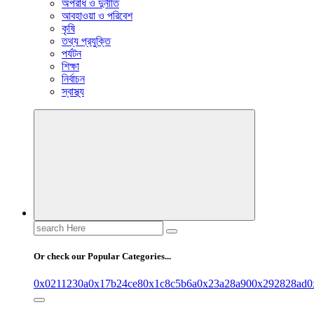
অপরাধ ও দুর্নীতি
আবহাওয়া ও পরিবেশ
কৃষি
তথ্য প্রযুক্তি
পর্যটন
শিক্ষা
নির্বাচন
স্বাস্থ্য
Search
for:
Or check our Popular Categories...
0x0211230a
0x17b24ce8
0x1c8c5b6a
0x23a28a90
0x292828ad
0