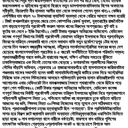
বাংলাদেশের শিমুর স্বর্ণ জয়
বিশ্বকাপ ফাইনালের ১৩ দিন পর মাঠে মেসি, নেমেই হতবাক
করলেন
কঙ্গনা ও হৃত্বিকের পুরোনো বিরোধে নতুন ডালপালা
সাংবাদিকতায় বিশেষ অবদানের
স্বীকৃতি, বিচারপতি মীর হাসমত আলীর হাত থেকে সম্মাননা পেলেন সুমন খান
১২ কেজির
এলপিজির দাম বাড়ল ৭০ টাকা
আমরা ফ্যাসিস্ট ব্যবস্থা থেকে বেরিয়ে আসতে সক্ষম হয়েছি
: মির্জা ফখরুল
ইরান যুদ্ধের জেরে তেল কোম্পানির রেকর্ড মুনাফা, যুক্তরাষ্ট্রে রাজনৈতিক
চাপ বাড়ছে
গণপূর্তের প্রকৌশলী বদরুল আলম খানের বিরুদ্ধে অপপ্রচার
৩ ফুট বাই ৪
ফুটের যম সেলে ৮ ইঞ্চি টয়লেট
২২ কোটি টাকার প্রকল্পে অনিয়মের অভিযোগ: মেডিকেল
কলেজ গণপূর্ত বিভাগের নির্বাহী প্রকৌশলী মোহাম্মদ তরিকুল ইসলামকে ঘিরে প্রশ্ন
বিদ্যুৎ
বিতরণের দায়িত্ব বেসরকারি খাতে গেলে সমাধান নাকি নতুন দুর্ভোগ?
দুপুর ১টার মধ্যে
দেশের তিন অঞ্চলে বজ্রবৃষ্টির আশঙ্কা, নদীবন্দরে সতর্কতা
অস্ট্রেলিয়া সফরের জন্য দেশ
ছেড়েছে বাংলাদেশ
সমন্বিত প্রচেষ্টায় ৪-৫ বছরেই অর্থনীতিতে ইতিবাচক পরিবর্তন সম্ভব:
প্রধানমন্ত্রী
তীব্র গরমে কর্মঘণ্টা হারানোর শঙ্কা, দক্ষিণ এশিয়ায় সবচেয়ে ঝুঁকিতে
ঢাকা
বিশ্ববাজারে এক দিনেই তেলের দাম বেড়েছে ১ ডলার
অবৈধ প্রবাসীদের বিরুদ্ধে
সৌদির সাঁড়াশি অভিযান, গ্রেফতার ১৪ হাজার
সোনারগাঁয়ে দুই হাসপাতালকে জরিমানা
টানা
পঞ্চমবার সাফের সভাপতি হলেন কাজী সালাহউদ্দিন
ইনজুরি কাটিয়ে চমক দিয়ে অস্ট্রেলিয়া
সিরিজে ডাক পেলেন লিটন
ঢাকায় আসছেন পাকিস্তানি র‍্যাপার হাসান রহিম
রাষ্ট্রপতি পদের
আলোচনায় এবার হেভিওয়েট তিন নাম
কক্সবাজার সৈকতে প্যারাসেলিং থেকে ছিটকে পড়ে
প্রাণ গেল পর্যটকের
২২ কোটি টাকার প্রকল্পে অনিয়মের অভিযোগ, মেডিকেল কলেজ
গণপূর্ত বিভাগের নির্বাহী প্রকৌশলী মোহাম্মদ তরিকুল ইসলামের ভূমিকা নিয়ে প্রশ্ন
জাপানে
শক্তিশালী ভূমিকম্পে নিহত ১৩, শপিংমলে আটকা বহু মানুষ
গ্রামে ঢুকে বাড়িতে বাড়িতে
আগুনের পর গুলি, শিশুসহ নিহত ৩০
শিশুরা নিজেদের গড়ে তুললে দেশ সঠিকভাবে গড়ে
উঠবে: প্রধানমন্ত্রী
শাপলা চত্বর হত্যাকান্ডটি ছিল ‘গণহত্যা’: চিফ প্রসিকিউটর
লোহিত
সাগর হয়ে বিকল্প রুটে জ্বালানি রফতানি অব্যাহত সৌদির
যুক্তরাষ্ট্রের ওয়াশিংটন ডিসিতে
ছাড়া হচ্ছে ৬ লাখ মশা
চলন্ত বাসে নারীকে ধর্ষণচেষ্টা, মাঝপথে বাস থামিয়ে পুলিশের
তাৎক্ষণিক অভিযানে গ্রেপ্তার ৩
প্রশাসনিক সংকট ও ঋণের চাপে বিপাকে আল