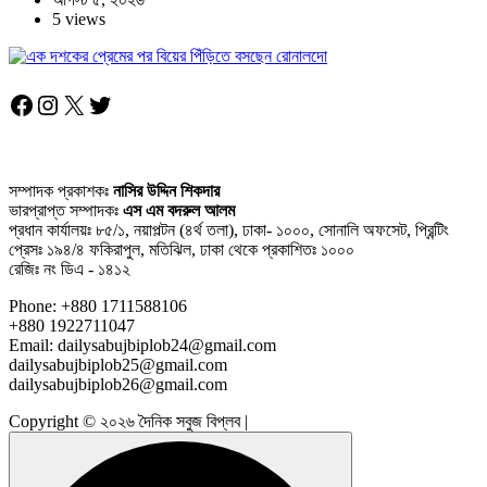
5 views
Facebook
Instagram
X
Twitter
সম্পাদক প্রকাশকঃ
নাসির উদ্দিন শিকদার
ভারপ্রাপ্ত সম্পাদকঃ
এস এম বদরুল আলম
প্রধান কার্যালয়ঃ ৮৫/১, নয়াপল্টন (৪র্থ তলা), ঢাকা- ১০০০, সোনালি অফসেট, প্রিন্টিং
প্রেসঃ ১৯৪/৪ ফকিরাপুল, মতিঝিল, ঢাকা থেকে প্রকাশিতঃ ১০০০
রেজিঃ নং ডিএ - ১৪১২
Phone: +880 1711588106
+880 1922711047
Email: dailysabujbiplob24@gmail.com
dailysabujbiplob25@gmail.com
dailysabujbiplob26@gmail.com
Copyright © ২০২৬ দৈনিক সবুজ বিপ্লব |