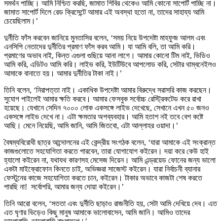
সমর্থন পাচ্ছি।
আমি নিশ্চিত করছি, জামাত শিবির থেকেও আমি কোনো সাপোর্ট পাচ্ছি না।
জামাত সাপোর্ট দিলে রেড ক্রিসেন্টে আমার এই অবস্থা হতো না, তাদের সাহায্য আমি
চেয়েছিলাম।’
দুর্নীতি ফাঁস করবেন জানিয়ে মুনতাসির বলেন, ‘সময় নিয়ে উপদেষ্টা মাহফুজ আলম এবং
এনসিপি নেতাদের দুর্নীতির প্রমাণ ফাঁস করব আমি। যা আমি বলি, তা আমি করি।
প্রমাণের অভাব নাই, কিন্ত এগুলা গুছিয়ে আনা লাগে। আমার কোনো টিম নাই, ভিডিও
আমি করি, এডিটও আমি করি। লাইভ করি, ইউটিউবে আপলোড করি, সেটার থাম্বনেইলও
আমাকে বানাতে হয়। আমার দুর্নীতির টাকা নাই।’
তিনি বলেন, ‘নিরাপত্তা নাই।
একাধিক উপদেষ্টা আমার বিরুদ্ধে সরাসরি কাজ করছেন।
সুযোগ পাইলেই আমার ক্ষতি করবে। আমার ফেসবুক সর্বোচ্চ রেস্ট্রিকটেড করে রাখা
হয়েছে। যেখানে সেদিন ৭০০০ লোক একসঙ্গে লাইভ দেখেছে, সেখানে এখন ৫০ জনও
একসঙ্গে লাইভ দেখে না। এটা ক্ষমতার অপব্যবহার। আমি হতাশ নই তবে বেশ কষ্টে
আছি। মেনে নিয়েছি, আমি জানি, আমি জিতবো, এটা আল্লাহর ওয়াদা।’
বৈষম্যবিরোধী ছাত্র আন্দোলনের এই কেন্দ্রীয় সংগঠক বলেন, ‘যারা আমাকে এই সংক্রান্ত
কাজগুলোতে সহযোগিতা করতে পারবেন, তারা যোগাযোগ কইরেন। দয়া করে কেউ হাই
হ্যালো কইরেন না, যথাযথ কারণসহ মেসেজ দিয়েন। আমি এন্ড্রয়েড ফোনের জন্য ভালো
একটা মাইক্রোফোন কিনতে চাই, অভিজ্ঞরা সাজেস্ট কইরেন। যারা নির্বাচনী ব্যানার
ফেস্টুনের কাজে সহযোগিতা করতে চান, কইরেন। টাকার অভাবে কাজটা শেষ করতে
পারছি না! সর্বোপরি, আমার জন্য দোয়া কইরেন।’
তিনি আরো বলেন, ‘সততা এবং দুর্নীতি ছাড়াও রাজনীতি হয়, সেটা আমি দেখিয়ে দেব। এত
এত ঘৃণার ভিড়েও কিছু মানুষ আমাকে ভালোবাসেন, আমি জানি। আমিও তাদের