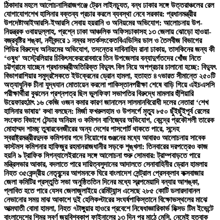
ঠিকাদার মহলে আলোচনা
সিরাজগঞ্জে ট্রেন লাইনচ্যুত, বন্ধ ঢাকার সঙ্গে উত্তরাঞ্চলের রেল
যোগাযোগ
শেখ হাসিনার বক্তব্য প্রচার করলে ব্যবস্থা নেবে সরকার: প্রধানমন্ত্রীর
উপদেষ্টা
আইআরসি-ইআরসি সেবায় হয়রানি ও অনিয়মের অভিযোগ: আলোচনায় উপ-
নিয়ন্ত্রক ওবায়দুল্লাহ, প্রশ্নে ঢাকা আঞ্চলিক অফিস
ঢাকাসহ ১৩ জেলায় ঝোড়ো হাওয়া-
বজ্রবৃষ্টির শঙ্কা, নদীবন্দরে ১ নম্বর সতর্কসংকেত
বিএডিসির ডাল ও তৈলবীজ বিভাগের
পিডির বিরুদ্ধে অনিয়মের অভিযোগ, তদন্তের দাবি
নাহিদ রানা ঢাকায়, তাসকিনের জন্য কী
‘ওষুধ’ অস্ট্রেলিয়ার চিকিৎসকের
রোববারে তিন উপজেলার বন্যাদুর্গতদের খোঁজ নিতে
চট্টগ্রামে যাচ্ছেন প্রধানমন্ত্রী
অতিরিক্ত বিদ্যুৎ বিল নিয়ে অপপ্রচার চালানো হচ্ছে: বিদ্যুৎ
বিভাগ
রাশিয়ার সমুদ্রসৈকতে ইউক্রেনের ড্রোন হামলা, হতাহত ৪৭
ভারত সীমান্তে ২৫০টি
অত্যাধুনিক চীনা যুদ্ধযান মোতায়েন করলো পাকিস্তান
পরীক্ষা শেষে বাড়ি গিয়ে এইচএসসি
পরীক্ষার্থীরা বুঝলেন প্রশ্নপত্র ছিল ভুল
ফিফা সভাপতির বিরুদ্ধে মামলার হুঁশিয়ারি
উয়েফার
হঠাৎ ১৬ কেজি ওজন কমার কারণ জানালেন সালমান
বিরোধী দলের নেতারা ‘শেখ
হাসিনার ভাষায়’ কথা বলছেন: মির্জা ফখরুল
হাম ও উপসর্গে মৃত্যু ৮৫০ ছুঁইছুঁই
পূর্ব রেলের
সংকেত বিভাগে টেন্ডার অনিয়ম ও কমিশন বাণিজ্যের অভিযোগ, কেন্দ্রে প্রকৌশলী তারেক
মোহাম্মদ শামছ্ তুষার
বেনজীরের অন্য দেশের পাসপোর্ট থাকতে পারে, সন্দেহ
স্বরাষ্ট্রমন্ত্রীর
দুদক কমিশনার পদে নিয়োগের গুঞ্জনের মধ্যে আবারও আলোচনায় সাবেক
কাস্টমস কমিশনার হাফিজুর রহমান
রাজধানীর সড়কে শৃঙ্খলা: তিনবারের দরপত্রেও কাজ
হয়নি ৯ ট্রাফিক সিগন্যালে
ইরানের সঙ্গে আলোচনা শুরু সোমবার: ট্রাম্প
বাড়তে পারে
মন্ত্রিসভার আকার, বদলাতে পারে দায়িত্ব
সুদানের আদালতে সেনাবাহিনীর ড্রোন হামলায়
নিহত ৩৫
কেন্দ্রীয় নেতৃবৃন্দের আগমনকে ঘিরে বাংলাদেশ সেন্ট্রাল প্রেসক্লাব কক্সবাজার
জেলা কমিটির প্রস্তুতি সভা অনুষ্ঠিত
তিন দিনের মধ্যে স্বল্পমেয়াদি বন্যার আশঙ্কা,
প্লাবিত হতে পারে যেসব জেলা
জুলাইয়ে রেমিট্যান্স এসেছে ২৮৫ কোটি ডলার
দাবানল
নেভানোর সময় মাঝ আকাশে দুই হেলিকপ্টারের সংঘর্ষ
পাকিস্তানে বিক্ষোভস্থলের মাঝে
আত্মঘাতী বোমা হামলা, নিহত ৭
টাঙ্গুয়ার হাওরে প্রবেশে নিষেধাজ্ঞা
রিকার্ভ মিক্সড টিম ইভেন্টে
বাংলাদেশের শিমুর স্বর্ণ জয়
বিশ্বকাপ ফাইনালের ১৩ দিন পর মাঠে মেসি, নেমেই হতবাক