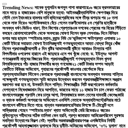
Trending News:
সাবেক যুগ্মসচিব জগলুল পাশা কারাগারে
১৬ বছরে ক্রসফায়ারের
নামে সাড়ে ৪ হাজারেরও বেশি মানুষকে হত্যা: আইনমন্ত্রী
ব্যালিস্টিক ক্ষেপণাস্ত্র দিয়ে
সৌদি তেল ট্যাংকারে হামলার দাবি হুথিদের
প্রেমিকের সঙ্গে তীব্র ঝগড়ার পর ১৮ তলা
থেকে লাফ দিয়েও অলৌকিকভাবে বেঁচে গেলেন তরুণী
ভোলায় ৫ম শ্রেণির ছাত্রীকে
সংঘবদ্ধ ধর্ষণ-ভিডিও ধারণ, তিন কিশোর গ্রেপ্তার
এক দশকের প্রেমের পর বিয়ের পিঁড়িতে
বসছেন রোনালদো
রেসলিং থেকে অবসরের ঘোষণা দিলেন ব্রক লেসনার
৬ দিনে বিলিয়ন
ডলার আয় ছাড়াল ‘স্পাইডার-ম্যান: ব্র্যান্ড নিউ ডে’
ভূমিকম্পে ক্ষতিগ্রস্ত এলাকায় ১০
কোটি ইউরো সহায়তা ঘোষণা ইতালির
জুলাই গণঅভ্যুত্থানে আহত যোদ্ধা মিতুর খোঁজ
নিলেন প্রধানমন্ত্রী
আগামী ৫ দিন বৃষ্টির আভাস
ভারী বৃষ্টিতে আবারও তিস্তার পানি
বিপৎসীমার ওপরে
পথ হারালে এই জাদুঘরে এসে পথ খুঁজে নেবো: ড. ইউনূস
৫ আগস্ট
গণতন্ত্রকামী মানুষের বিজয়ের দিন: প্রধানমন্ত্রী
জুলাই গণঅভ্যুত্থান দিবস খুলনা
বিশ্ববিদ্যালয়ে পাঁচ হাজার শিক্ষার্থীর জন্য গণভোজ
২১ কোটি টাকার সম্পদ আড়াই
কোটিতে বিক্রির অভিযোগ, গৃহায়নের প্রকৌশলী কাওসার মোর্শেদকে ঘিরে
প্রশ্ন
অ্যাডমিরাল স্টিফেন কেলারকে প্রধানমন্ত্রী বাংলাদেশের অবস্থান সবসময় শান্তির
পক্ষে
জুলাই গণঅভ্যুত্থান স্মৃতি জাদুঘর উদ্বোধন করলেন প্রধানমন্ত্রী
শিক্ষাঙ্গনে সন্ত্রাস
বরদাশত করা হবে না, উসকানি দিলে শাস্তি: শিক্ষামন্ত্রী
৪ সিটি করপোরেশন কর্মকর্তার
দেশত্যাগে নিষেধাজ্ঞা
মান নিয়ে আপত্তি, ভারতের সাড়ে ১১ হাজার টন চাল ফেরত পাঠাচ্ছে
বাংলাদেশ
হরমুজ প্রণালি ফের চালুর আশা, বিশ্ববাজারে কমল তেলের দাম
নারী কেলেঙ্কারি
ও ব্যাংক কর্মকর্তা অপহরণের অভিযোগে এনসিপি নেতাকে অব্যাহতি
অস্ট্রেলিয়ার মাঠে
বাংলাদেশ কাঁপিয়ে দিতে পারে: হান্নান সরকার
মালয়েশিয়ার বিপক্ষে টি-টোয়েন্টি দলে
সাব্বির
মারা গেছেন ‘স্পাইডার-ম্যান’ খ্যাত অভিনেত্রী মেরি রিভেরা
৫৫ বছরেও
মুক্তিযুদ্ধে শহীদদের সঠিক তালিকা কেন হয়নি, প্রশ্ন জামায়াত আমিরের
পরিবেশ সুরক্ষায়
সমন্বিত উদ্যোগের বিকল্প নেই: স্থানীয় সরকারমন্ত্রী
নারায়ণগঞ্জ এলজিইডির নির্বাহী
প্রকৌশলী আহসানুজ্জামান দুলালকে ঘিরে দুর্নীতি-অনিয়মের অভিযোগ, ‘৩% দুলাল’ নামে