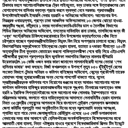
প্রকৌশলী আহসানুজ্জামান দুলালকে ঘিরে দুর্নীতি-অনিয়মের অভিযোগ, ‘৩% দুলাল’ নামে
ঠিকাদার মহলে আলোচনা
সিরাজগঞ্জে ট্রেন লাইনচ্যুত, বন্ধ ঢাকার সঙ্গে উত্তরাঞ্চলের রেল
যোগাযোগ
শেখ হাসিনার বক্তব্য প্রচার করলে ব্যবস্থা নেবে সরকার: প্রধানমন্ত্রীর
উপদেষ্টা
আইআরসি-ইআরসি সেবায় হয়রানি ও অনিয়মের অভিযোগ: আলোচনায় উপ-
নিয়ন্ত্রক ওবায়দুল্লাহ, প্রশ্নে ঢাকা আঞ্চলিক অফিস
ঢাকাসহ ১৩ জেলায় ঝোড়ো হাওয়া-
বজ্রবৃষ্টির শঙ্কা, নদীবন্দরে ১ নম্বর সতর্কসংকেত
বিএডিসির ডাল ও তৈলবীজ বিভাগের
পিডির বিরুদ্ধে অনিয়মের অভিযোগ, তদন্তের দাবি
নাহিদ রানা ঢাকায়, তাসকিনের জন্য কী
‘ওষুধ’ অস্ট্রেলিয়ার চিকিৎসকের
রোববারে তিন উপজেলার বন্যাদুর্গতদের খোঁজ নিতে
চট্টগ্রামে যাচ্ছেন প্রধানমন্ত্রী
অতিরিক্ত বিদ্যুৎ বিল নিয়ে অপপ্রচার চালানো হচ্ছে: বিদ্যুৎ
বিভাগ
রাশিয়ার সমুদ্রসৈকতে ইউক্রেনের ড্রোন হামলা, হতাহত ৪৭
ভারত সীমান্তে ২৫০টি
অত্যাধুনিক চীনা যুদ্ধযান মোতায়েন করলো পাকিস্তান
পরীক্ষা শেষে বাড়ি গিয়ে এইচএসসি
পরীক্ষার্থীরা বুঝলেন প্রশ্নপত্র ছিল ভুল
ফিফা সভাপতির বিরুদ্ধে মামলার হুঁশিয়ারি
উয়েফার
হঠাৎ ১৬ কেজি ওজন কমার কারণ জানালেন সালমান
বিরোধী দলের নেতারা ‘শেখ
হাসিনার ভাষায়’ কথা বলছেন: মির্জা ফখরুল
হাম ও উপসর্গে মৃত্যু ৮৫০ ছুঁইছুঁই
পূর্ব রেলের
সংকেত বিভাগে টেন্ডার অনিয়ম ও কমিশন বাণিজ্যের অভিযোগ, কেন্দ্রে প্রকৌশলী তারেক
মোহাম্মদ শামছ্ তুষার
বেনজীরের অন্য দেশের পাসপোর্ট থাকতে পারে, সন্দেহ
স্বরাষ্ট্রমন্ত্রীর
দুদক কমিশনার পদে নিয়োগের গুঞ্জনের মধ্যে আবারও আলোচনায় সাবেক
কাস্টমস কমিশনার হাফিজুর রহমান
রাজধানীর সড়কে শৃঙ্খলা: তিনবারের দরপত্রেও কাজ
হয়নি ৯ ট্রাফিক সিগন্যালে
ইরানের সঙ্গে আলোচনা শুরু সোমবার: ট্রাম্প
বাড়তে পারে
মন্ত্রিসভার আকার, বদলাতে পারে দায়িত্ব
সুদানের আদালতে সেনাবাহিনীর ড্রোন হামলায়
নিহত ৩৫
কেন্দ্রীয় নেতৃবৃন্দের আগমনকে ঘিরে বাংলাদেশ সেন্ট্রাল প্রেসক্লাব কক্সবাজার
জেলা কমিটির প্রস্তুতি সভা অনুষ্ঠিত
তিন দিনের মধ্যে স্বল্পমেয়াদি বন্যার আশঙ্কা,
প্লাবিত হতে পারে যেসব জেলা
জুলাইয়ে রেমিট্যান্স এসেছে ২৮৫ কোটি ডলার
দাবানল
নেভানোর সময় মাঝ আকাশে দুই হেলিকপ্টারের সংঘর্ষ
পাকিস্তানে বিক্ষোভস্থলের মাঝে
আত্মঘাতী বোমা হামলা, নিহত ৭
টাঙ্গুয়ার হাওরে প্রবেশে নিষেধাজ্ঞা
রিকার্ভ মিক্সড টিম ইভেন্টে