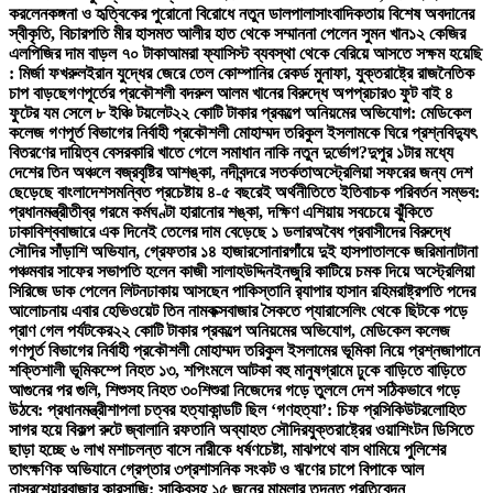
করলেন
কঙ্গনা ও হৃত্বিকের পুরোনো বিরোধে নতুন ডালপালা
সাংবাদিকতায় বিশেষ অবদানের
স্বীকৃতি, বিচারপতি মীর হাসমত আলীর হাত থেকে সম্মাননা পেলেন সুমন খান
১২ কেজির
এলপিজির দাম বাড়ল ৭০ টাকা
আমরা ফ্যাসিস্ট ব্যবস্থা থেকে বেরিয়ে আসতে সক্ষম হয়েছি
: মির্জা ফখরুল
ইরান যুদ্ধের জেরে তেল কোম্পানির রেকর্ড মুনাফা, যুক্তরাষ্ট্রে রাজনৈতিক
চাপ বাড়ছে
গণপূর্তের প্রকৌশলী বদরুল আলম খানের বিরুদ্ধে অপপ্রচার
৩ ফুট বাই ৪
ফুটের যম সেলে ৮ ইঞ্চি টয়লেট
২২ কোটি টাকার প্রকল্পে অনিয়মের অভিযোগ: মেডিকেল
কলেজ গণপূর্ত বিভাগের নির্বাহী প্রকৌশলী মোহাম্মদ তরিকুল ইসলামকে ঘিরে প্রশ্ন
বিদ্যুৎ
বিতরণের দায়িত্ব বেসরকারি খাতে গেলে সমাধান নাকি নতুন দুর্ভোগ?
দুপুর ১টার মধ্যে
দেশের তিন অঞ্চলে বজ্রবৃষ্টির আশঙ্কা, নদীবন্দরে সতর্কতা
অস্ট্রেলিয়া সফরের জন্য দেশ
ছেড়েছে বাংলাদেশ
সমন্বিত প্রচেষ্টায় ৪-৫ বছরেই অর্থনীতিতে ইতিবাচক পরিবর্তন সম্ভব:
প্রধানমন্ত্রী
তীব্র গরমে কর্মঘণ্টা হারানোর শঙ্কা, দক্ষিণ এশিয়ায় সবচেয়ে ঝুঁকিতে
ঢাকা
বিশ্ববাজারে এক দিনেই তেলের দাম বেড়েছে ১ ডলার
অবৈধ প্রবাসীদের বিরুদ্ধে
সৌদির সাঁড়াশি অভিযান, গ্রেফতার ১৪ হাজার
সোনারগাঁয়ে দুই হাসপাতালকে জরিমানা
টানা
পঞ্চমবার সাফের সভাপতি হলেন কাজী সালাহউদ্দিন
ইনজুরি কাটিয়ে চমক দিয়ে অস্ট্রেলিয়া
সিরিজে ডাক পেলেন লিটন
ঢাকায় আসছেন পাকিস্তানি র‍্যাপার হাসান রহিম
রাষ্ট্রপতি পদের
আলোচনায় এবার হেভিওয়েট তিন নাম
কক্সবাজার সৈকতে প্যারাসেলিং থেকে ছিটকে পড়ে
প্রাণ গেল পর্যটকের
২২ কোটি টাকার প্রকল্পে অনিয়মের অভিযোগ, মেডিকেল কলেজ
গণপূর্ত বিভাগের নির্বাহী প্রকৌশলী মোহাম্মদ তরিকুল ইসলামের ভূমিকা নিয়ে প্রশ্ন
জাপানে
শক্তিশালী ভূমিকম্পে নিহত ১৩, শপিংমলে আটকা বহু মানুষ
গ্রামে ঢুকে বাড়িতে বাড়িতে
আগুনের পর গুলি, শিশুসহ নিহত ৩০
শিশুরা নিজেদের গড়ে তুললে দেশ সঠিকভাবে গড়ে
উঠবে: প্রধানমন্ত্রী
শাপলা চত্বর হত্যাকান্ডটি ছিল ‘গণহত্যা’: চিফ প্রসিকিউটর
লোহিত
সাগর হয়ে বিকল্প রুটে জ্বালানি রফতানি অব্যাহত সৌদির
যুক্তরাষ্ট্রের ওয়াশিংটন ডিসিতে
ছাড়া হচ্ছে ৬ লাখ মশা
চলন্ত বাসে নারীকে ধর্ষণচেষ্টা, মাঝপথে বাস থামিয়ে পুলিশের
তাৎক্ষণিক অভিযানে গ্রেপ্তার ৩
প্রশাসনিক সংকট ও ঋণের চাপে বিপাকে আল
নাসর
শেয়ারবাজার কারসাজি: সাকিবসহ ১৫ জনের মামলার তদন্ত প্রতিবেদন