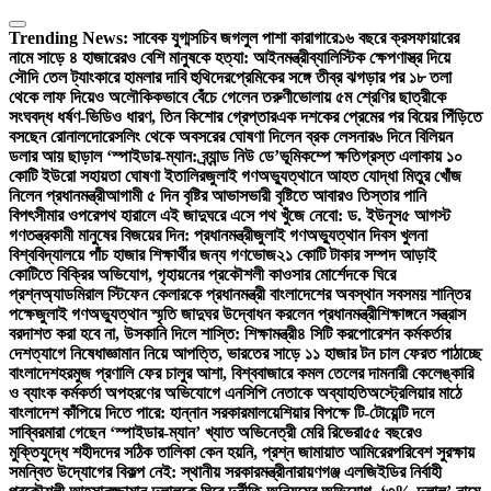
Skip
to
Trending News:
সাবেক যুগ্মসচিব জগলুল পাশা কারাগারে
১৬ বছরে ক্রসফায়ারের
content
নামে সাড়ে ৪ হাজারেরও বেশি মানুষকে হত্যা: আইনমন্ত্রী
ব্যালিস্টিক ক্ষেপণাস্ত্র দিয়ে
সৌদি তেল ট্যাংকারে হামলার দাবি হুথিদের
প্রেমিকের সঙ্গে তীব্র ঝগড়ার পর ১৮ তলা
থেকে লাফ দিয়েও অলৌকিকভাবে বেঁচে গেলেন তরুণী
ভোলায় ৫ম শ্রেণির ছাত্রীকে
সংঘবদ্ধ ধর্ষণ-ভিডিও ধারণ, তিন কিশোর গ্রেপ্তার
এক দশকের প্রেমের পর বিয়ের পিঁড়িতে
বসছেন রোনালদো
রেসলিং থেকে অবসরের ঘোষণা দিলেন ব্রক লেসনার
৬ দিনে বিলিয়ন
ডলার আয় ছাড়াল ‘স্পাইডার-ম্যান: ব্র্যান্ড নিউ ডে’
ভূমিকম্পে ক্ষতিগ্রস্ত এলাকায় ১০
কোটি ইউরো সহায়তা ঘোষণা ইতালির
জুলাই গণঅভ্যুত্থানে আহত যোদ্ধা মিতুর খোঁজ
নিলেন প্রধানমন্ত্রী
আগামী ৫ দিন বৃষ্টির আভাস
ভারী বৃষ্টিতে আবারও তিস্তার পানি
বিপৎসীমার ওপরে
পথ হারালে এই জাদুঘরে এসে পথ খুঁজে নেবো: ড. ইউনূস
৫ আগস্ট
গণতন্ত্রকামী মানুষের বিজয়ের দিন: প্রধানমন্ত্রী
জুলাই গণঅভ্যুত্থান দিবস খুলনা
বিশ্ববিদ্যালয়ে পাঁচ হাজার শিক্ষার্থীর জন্য গণভোজ
২১ কোটি টাকার সম্পদ আড়াই
কোটিতে বিক্রির অভিযোগ, গৃহায়নের প্রকৌশলী কাওসার মোর্শেদকে ঘিরে
প্রশ্ন
অ্যাডমিরাল স্টিফেন কেলারকে প্রধানমন্ত্রী বাংলাদেশের অবস্থান সবসময় শান্তির
পক্ষে
জুলাই গণঅভ্যুত্থান স্মৃতি জাদুঘর উদ্বোধন করলেন প্রধানমন্ত্রী
শিক্ষাঙ্গনে সন্ত্রাস
বরদাশত করা হবে না, উসকানি দিলে শাস্তি: শিক্ষামন্ত্রী
৪ সিটি করপোরেশন কর্মকর্তার
দেশত্যাগে নিষেধাজ্ঞা
মান নিয়ে আপত্তি, ভারতের সাড়ে ১১ হাজার টন চাল ফেরত পাঠাচ্ছে
বাংলাদেশ
হরমুজ প্রণালি ফের চালুর আশা, বিশ্ববাজারে কমল তেলের দাম
নারী কেলেঙ্কারি
ও ব্যাংক কর্মকর্তা অপহরণের অভিযোগে এনসিপি নেতাকে অব্যাহতি
অস্ট্রেলিয়ার মাঠে
বাংলাদেশ কাঁপিয়ে দিতে পারে: হান্নান সরকার
মালয়েশিয়ার বিপক্ষে টি-টোয়েন্টি দলে
সাব্বির
মারা গেছেন ‘স্পাইডার-ম্যান’ খ্যাত অভিনেত্রী মেরি রিভেরা
৫৫ বছরেও
মুক্তিযুদ্ধে শহীদদের সঠিক তালিকা কেন হয়নি, প্রশ্ন জামায়াত আমিরের
পরিবেশ সুরক্ষায়
সমন্বিত উদ্যোগের বিকল্প নেই: স্থানীয় সরকারমন্ত্রী
নারায়ণগঞ্জ এলজিইডির নির্বাহী