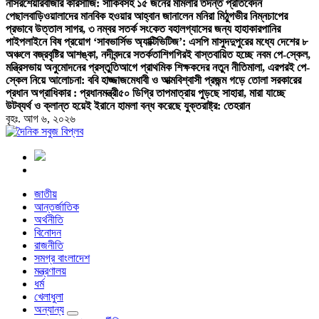
নাসর
শেয়ারবাজার কারসাজি: সাকিবসহ ১৫ জনের মামলার তদন্ত প্রতিবেদন
পেছাল
বাড়িওয়ালাদের মানবিক হওয়ার আহ্বান জানালেন মনিরা মিঠু
গভীর নিম্নচাপের
প্রভাবে উত্তাল সাগর, ৩ নম্বর সতর্ক সংকেত বহাল
গ্যাসের জন্য হাহাকার
পানির
পাইপলাইনে বিষ প্রয়োগ ‘সাবভার্সিভ অ্যাক্টিভিটিজ’: এসপি মাসুদ
দুপুরের মধ্যে দেশের ৮
অঞ্চলে বজ্রবৃষ্টির আশঙ্কা, নদীবন্দরে সতর্কতা
শিগগিরই বাস্তবায়িত হচ্ছে নবম পে-স্কেল,
মন্ত্রিসভায় অনুমোদনের প্রস্তুতি
আগে প্রাথমিক শিক্ষকদের নতুন নীতিমালা, এরপরই পে-
স্কেল নিয়ে আলোচনা: ববি হাজ্জাজ
মেধাবী ও আত্মবিশ্বাসী প্রজন্ম গড়ে তোলা সরকারের
প্রধান অগ্রাধিকার : প্রধানমন্ত্রী
৫০ ডিগ্রি তাপমাত্রায় পুড়ছে সাহারা, মারা যাচ্ছে
উট
ব্যর্থ ও ক্লান্ত হয়েই ইরানে হামলা বন্ধ করেছে যুক্তরাষ্ট্র: তেহরান
বৃহঃ. আগ ৬, ২০২৬
বাংলা নিউজ পেপার
জাতীয়
আন্তর্জাতিক
অর্থনীতি
বিনোদন
রাজনীতি
সমগ্র বাংলাদেশ
মন্ত্রণালয়
ধর্ম
খেলাধুলা
অন্যান্য