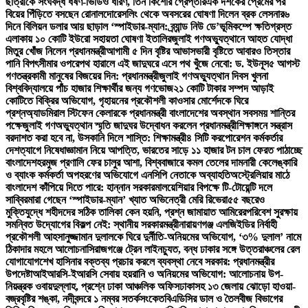
ছাত্রীকে সংঘবদ্ধ ধর্ষণ-ভিডিও ধারণ, তিন কিশোর গ্রেপ্তার
এক দশকের প্রেমের পর
বিয়ের পিঁড়িতে বসছেন রোনালদো
রেসলিং থেকে অবসরের ঘোষণা দিলেন ব্রক লেসনার
৬
দিনে বিলিয়ন ডলার আয় ছাড়াল ‘স্পাইডার-ম্যান: ব্র্যান্ড নিউ ডে’
ভূমিকম্পে ক্ষতিগ্রস্ত
এলাকায় ১০ কোটি ইউরো সহায়তা ঘোষণা ইতালির
জুলাই গণঅভ্যুত্থানে আহত যোদ্ধা
মিতুর খোঁজ নিলেন প্রধানমন্ত্রী
আগামী ৫ দিন বৃষ্টির আভাস
ভারী বৃষ্টিতে আবারও তিস্তার
পানি বিপৎসীমার ওপরে
পথ হারালে এই জাদুঘরে এসে পথ খুঁজে নেবো: ড. ইউনূস
৫ আগস্ট
গণতন্ত্রকামী মানুষের বিজয়ের দিন: প্রধানমন্ত্রী
জুলাই গণঅভ্যুত্থান দিবস খুলনা
বিশ্ববিদ্যালয়ে পাঁচ হাজার শিক্ষার্থীর জন্য গণভোজ
২১ কোটি টাকার সম্পদ আড়াই
কোটিতে বিক্রির অভিযোগ, গৃহায়নের প্রকৌশলী কাওসার মোর্শেদকে ঘিরে
প্রশ্ন
অ্যাডমিরাল স্টিফেন কেলারকে প্রধানমন্ত্রী বাংলাদেশের অবস্থান সবসময় শান্তির
পক্ষে
জুলাই গণঅভ্যুত্থান স্মৃতি জাদুঘর উদ্বোধন করলেন প্রধানমন্ত্রী
শিক্ষাঙ্গনে সন্ত্রাস
বরদাশত করা হবে না, উসকানি দিলে শাস্তি: শিক্ষামন্ত্রী
৪ সিটি করপোরেশন কর্মকর্তার
দেশত্যাগে নিষেধাজ্ঞা
মান নিয়ে আপত্তি, ভারতের সাড়ে ১১ হাজার টন চাল ফেরত পাঠাচ্ছে
বাংলাদেশ
হরমুজ প্রণালি ফের চালুর আশা, বিশ্ববাজারে কমল তেলের দাম
নারী কেলেঙ্কারি
ও ব্যাংক কর্মকর্তা অপহরণের অভিযোগে এনসিপি নেতাকে অব্যাহতি
অস্ট্রেলিয়ার মাঠে
বাংলাদেশ কাঁপিয়ে দিতে পারে: হান্নান সরকার
মালয়েশিয়ার বিপক্ষে টি-টোয়েন্টি দলে
সাব্বির
মারা গেছেন ‘স্পাইডার-ম্যান’ খ্যাত অভিনেত্রী মেরি রিভেরা
৫৫ বছরেও
মুক্তিযুদ্ধে শহীদদের সঠিক তালিকা কেন হয়নি, প্রশ্ন জামায়াত আমিরের
পরিবেশ সুরক্ষায়
সমন্বিত উদ্যোগের বিকল্প নেই: স্থানীয় সরকারমন্ত্রী
নারায়ণগঞ্জ এলজিইডির নির্বাহী
প্রকৌশলী আহসানুজ্জামান দুলালকে ঘিরে দুর্নীতি-অনিয়মের অভিযোগ, ‘৩% দুলাল’ নামে
ঠিকাদার মহলে আলোচনা
সিরাজগঞ্জে ট্রেন লাইনচ্যুত, বন্ধ ঢাকার সঙ্গে উত্তরাঞ্চলের রেল
যোগাযোগ
শেখ হাসিনার বক্তব্য প্রচার করলে ব্যবস্থা নেবে সরকার: প্রধানমন্ত্রীর
উপদেষ্টা
আইআরসি-ইআরসি সেবায় হয়রানি ও অনিয়মের অভিযোগ: আলোচনায় উপ-
নিয়ন্ত্রক ওবায়দুল্লাহ, প্রশ্নে ঢাকা আঞ্চলিক অফিস
ঢাকাসহ ১৩ জেলায় ঝোড়ো হাওয়া-
বজ্রবৃষ্টির শঙ্কা, নদীবন্দরে ১ নম্বর সতর্কসংকেত
বিএডিসির ডাল ও তৈলবীজ বিভাগের