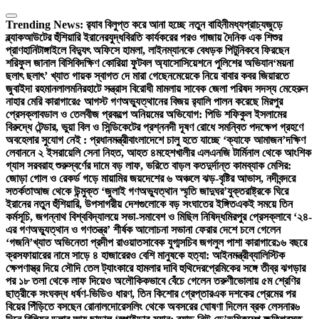
Skip
to
Trending News:
র‍্যাব বিলুপ্ত করে আনা হচ্ছে নতুন বাহিনী
মধ্যপ্রাচ্যজুড়ে
content
ব্ল্যাকআউটের হুঁশিয়ারি ইরানের
যুদ্ধবিরতি কার্যকরের পরও গাজায় দৈনিক এক শিশুর
প্রাণহানি
টাঙ্গাইলে বিদ্যুৎ অফিসে হামলা, লাইনম্যানকে বেধড়ক পিটুনি
কবে ফিরছেন
শরিফুল জানাল বিসিবি
দক্ষিণ কোরিয়া ফুটবল অ্যাসোসিয়েশনে পুলিশের অভিযান
‘ময়না
ছলাৎ ছলাৎ’ খ্যাত গায়ক স্বাগত দে মারা গেছেন
মেয়েকে নিয়ে বাবার কবর জিয়ারতে
জুবাইদা রহমান
লালমনিরহাটে সন্ত্রাস বিরোধী মামলায় সাবেক জেলা পরিষদ সদস্য মেহেরুন
নাহার মেরি কারাগারে
৫ আগস্ট গণঅভ্যুত্থানের বিজয় র‍্যালি পালন করেছে মিরপুর
প্রেসক্লাব
ডাল ও তেলবীজ প্রকল্পে অনিয়মের অভিযোগ: পিডি শফিকুল ইসলামের
বিরুদ্ধে টেন্ডার, ভুয়া বিল ও সিন্ডিকেটের প্রশ্ন
নদী দূষণ রোধে সমন্বিত পদক্ষেপ গ্রহণে
অবহেলার সুযোগ নেই : প্রধানমন্ত্রী
বাংলাদেশে চালু হতে যাচ্ছে ‘ক্যাফে আমাজন’
দক্ষিণ
লেবাননে ২ ইসরায়েলি সেনা নিহত, আহত ৪
মহেশখালীর এলএনজি টার্মিনাল থেকে আংশিক
গ্যাস সরবরাহ শুরু
স্বর্ণের দামে বড় লাফ, ভরিতে বাড়ল কত
দুর্দান্ত কামব্যাক মেসির:
জোড়া গোল ও রেকর্ড গড়ে মায়ামির জয়
দেশের ৬ অঞ্চলে ঝড়-বৃষ্টির আভাস, নদীবন্দরে
সতর্কতা
আজ থেকে উন্মুক্ত ‘জুলাই গণঅভ্যুত্থান স্মৃতি জাদুঘর’
যুক্তরাষ্ট্রকে ঘিরে
ইরানের নতুন হুঁশিয়ারি, উপসাগরীয় দেশগুলোকে বড় সংঘাতের ইঙ্গিত
একই সময়ে তিন
কর্মসূচি, জগন্নাথ বিশ্ববিদ্যালয়ে সভা-সমাবেশ ও মিছিল নিষিদ্ধ
মিরপুর প্রেসক্লাবে ‘২৪-
এর গণঅভ্যুত্থান ও গণতন্ত্র’ শীর্ষক আলোচনা সভা
না ফেরার দেশে চলে গেলেন
‘গজনি’খ্যাত অভিনেতা প্রদীপ রাওয়াত
সাবেক যুগ্মসচিব জগলুল পাশা কারাগারে
১৬ বছরে
ক্রসফায়ারের নামে সাড়ে ৪ হাজারেরও বেশি মানুষকে হত্যা: আইনমন্ত্রী
ব্যালিস্টিক
ক্ষেপণাস্ত্র দিয়ে সৌদি তেল ট্যাংকারে হামলার দাবি হুথিদের
প্রেমিকের সঙ্গে তীব্র ঝগড়ার
পর ১৮ তলা থেকে লাফ দিয়েও অলৌকিকভাবে বেঁচে গেলেন তরুণী
ভোলায় ৫ম শ্রেণির
ছাত্রীকে সংঘবদ্ধ ধর্ষণ-ভিডিও ধারণ, তিন কিশোর গ্রেপ্তার
এক দশকের প্রেমের পর
বিয়ের পিঁড়িতে বসছেন রোনালদো
রেসলিং থেকে অবসরের ঘোষণা দিলেন ব্রক লেসনার
৬