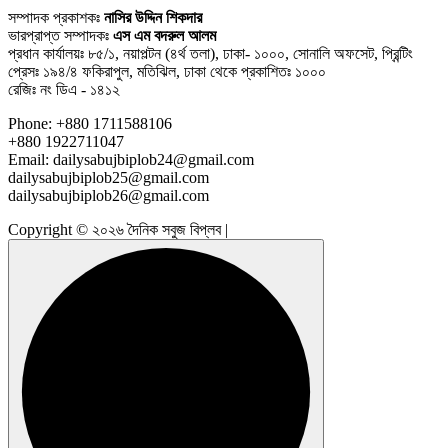
সম্পাদক প্রকাশকঃ
নাসির উদ্দিন শিকদার
ভারপ্রাপ্ত সম্পাদকঃ
এস এম বদরুল আলম
প্রধান কার্যালয়ঃ ৮৫/১, নয়াপল্টন (৪র্থ তলা), ঢাকা- ১০০০, সোনালি অফসেট, প্রিন্টিং
প্রেসঃ ১৯৪/৪ ফকিরাপুল, মতিঝিল, ঢাকা থেকে প্রকাশিতঃ ১০০০
রেজিঃ নং ডিএ - ১৪১২
Phone: +880 1711588106
+880 1922711047
Email: dailysabujbiplob24@gmail.com
dailysabujbiplob25@gmail.com
dailysabujbiplob26@gmail.com
Copyright © ২০২৬ দৈনিক সবুজ বিপ্লব |