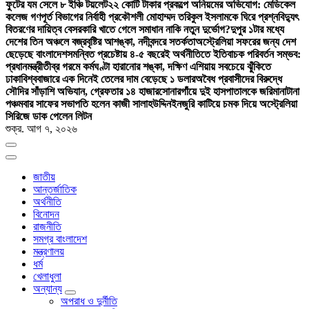
ফুটের যম সেলে ৮ ইঞ্চি টয়লেট
২২ কোটি টাকার প্রকল্পে অনিয়মের অভিযোগ: মেডিকেল
কলেজ গণপূর্ত বিভাগের নির্বাহী প্রকৌশলী মোহাম্মদ তরিকুল ইসলামকে ঘিরে প্রশ্ন
বিদ্যুৎ
বিতরণের দায়িত্ব বেসরকারি খাতে গেলে সমাধান নাকি নতুন দুর্ভোগ?
দুপুর ১টার মধ্যে
দেশের তিন অঞ্চলে বজ্রবৃষ্টির আশঙ্কা, নদীবন্দরে সতর্কতা
অস্ট্রেলিয়া সফরের জন্য দেশ
ছেড়েছে বাংলাদেশ
সমন্বিত প্রচেষ্টায় ৪-৫ বছরেই অর্থনীতিতে ইতিবাচক পরিবর্তন সম্ভব:
প্রধানমন্ত্রী
তীব্র গরমে কর্মঘণ্টা হারানোর শঙ্কা, দক্ষিণ এশিয়ায় সবচেয়ে ঝুঁকিতে
ঢাকা
বিশ্ববাজারে এক দিনেই তেলের দাম বেড়েছে ১ ডলার
অবৈধ প্রবাসীদের বিরুদ্ধে
সৌদির সাঁড়াশি অভিযান, গ্রেফতার ১৪ হাজার
সোনারগাঁয়ে দুই হাসপাতালকে জরিমানা
টানা
পঞ্চমবার সাফের সভাপতি হলেন কাজী সালাহউদ্দিন
ইনজুরি কাটিয়ে চমক দিয়ে অস্ট্রেলিয়া
সিরিজে ডাক পেলেন লিটন
শুক্র. আগ ৭, ২০২৬
জাতীয়
আন্তর্জাতিক
অর্থনীতি
বিনোদন
রাজনীতি
সমগ্র বাংলাদেশ
মন্ত্রণালয়
ধর্ম
খেলাধুলা
অন্যান্য
অপরাধ ও দুর্নীতি