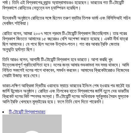
শর্মা। তিনি এই বিশ্বকাপের ব্র্যান্ড অ্যাম্বাসাডরও হয়েছেন। ভারতের গত টি-টোয়েন্টি
বিশ্বকাপে রোহিতের নেতৃত্বে দল চ্যাম্পিয়ন হয়েছিল।
উদ্বোধনী অনুষ্ঠানে রোহিতের সঙ্গে ছিলেন তরুণ ব্যাটার তিলক ভার্মা এবং বিসিসিআই সচিব
দেবজিৎ শইকিয়া।
রোহিত বলেন, আমরা ২০০৭ সালে প্রথম টি-টোয়েন্টি বিশ্বকাপ জিতেছিলাম। তার পরের
বিশ্বকাপ জিততে আমাদের ১৫ বছরেরও বেশি অপেক্ষা করতে হয়েছে। একটা দীর্ঘ যাত্রা
ছিল আমাদের। যে পথে ছিল অনেক উত্থান-পতন। গত বার আবার ট্রফি জেতার
অনুভূতি দুর্দান্ত ছিল।
তিনি আরও বলেন, আগামী টি-টোয়েন্টি বিশ্বকাপ হবে ভারতে। আশা করছি খুব
উত্তেজনাপূর্ণ প্রতিযোগিতা হবে। দলের জন্য আমার শুভকামনা সব সময় থাকবে। আমি
নিশ্চিত সকলেই দলের পাশে থাকবেন, সমর্থন করবেন। আমাদের ক্রিকেটারেরাও নিজেদের
সেরাটা উজাড় করে দেবে।
ভারত-দক্ষিণ আফ্রিকা দ্বিতীয় ওয়ানডে ম্যাচে ভারতের ইনিংস শেষ হওয়ার পর মাঠেই হয়
জার্সি উন্মোচন অনুষ্ঠান। রোহিত এবং তিলকের হাতে বিশ্বকাপের জার্সি তুলে দেয় ভারতীয়
ক্রিকেট দলের কিট স্পনসর সংস্থা। টি-টোয়েন্টি দলের অধিনায়ক সূর্যকুমার সৈয়দ মুস্তাক
আলি ট্রফি খেলছেন মুম্বইয়ের হয়ে। ফলে তিনি যোগ দিতে পারেননি।
টি-টোয়েন্টি বিশ্বকাপ
ভারত