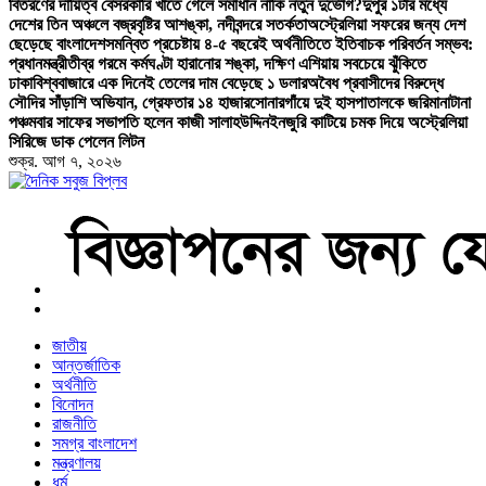
বিতরণের দায়িত্ব বেসরকারি খাতে গেলে সমাধান নাকি নতুন দুর্ভোগ?
দুপুর ১টার মধ্যে
দেশের তিন অঞ্চলে বজ্রবৃষ্টির আশঙ্কা, নদীবন্দরে সতর্কতা
অস্ট্রেলিয়া সফরের জন্য দেশ
ছেড়েছে বাংলাদেশ
সমন্বিত প্রচেষ্টায় ৪-৫ বছরেই অর্থনীতিতে ইতিবাচক পরিবর্তন সম্ভব:
প্রধানমন্ত্রী
তীব্র গরমে কর্মঘণ্টা হারানোর শঙ্কা, দক্ষিণ এশিয়ায় সবচেয়ে ঝুঁকিতে
ঢাকা
বিশ্ববাজারে এক দিনেই তেলের দাম বেড়েছে ১ ডলার
অবৈধ প্রবাসীদের বিরুদ্ধে
সৌদির সাঁড়াশি অভিযান, গ্রেফতার ১৪ হাজার
সোনারগাঁয়ে দুই হাসপাতালকে জরিমানা
টানা
পঞ্চমবার সাফের সভাপতি হলেন কাজী সালাহউদ্দিন
ইনজুরি কাটিয়ে চমক দিয়ে অস্ট্রেলিয়া
সিরিজে ডাক পেলেন লিটন
শুক্র. আগ ৭, ২০২৬
বাংলা নিউজ পেপার
জাতীয়
আন্তর্জাতিক
অর্থনীতি
বিনোদন
রাজনীতি
সমগ্র বাংলাদেশ
মন্ত্রণালয়
ধর্ম