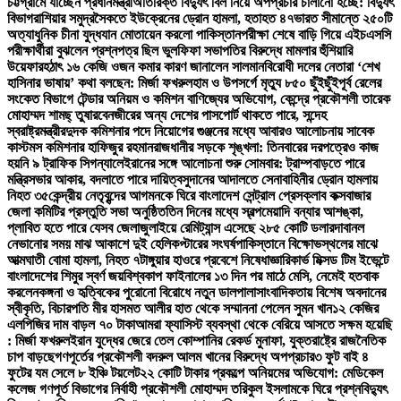
চট্টগ্রামে যাচ্ছেন প্রধানমন্ত্রী
অতিরিক্ত বিদ্যুৎ বিল নিয়ে অপপ্রচার চালানো হচ্ছে: বিদ্যুৎ
বিভাগ
রাশিয়ার সমুদ্রসৈকতে ইউক্রেনের ড্রোন হামলা, হতাহত ৪৭
ভারত সীমান্তে ২৫০টি
অত্যাধুনিক চীনা যুদ্ধযান মোতায়েন করলো পাকিস্তান
পরীক্ষা শেষে বাড়ি গিয়ে এইচএসসি
পরীক্ষার্থীরা বুঝলেন প্রশ্নপত্র ছিল ভুল
ফিফা সভাপতির বিরুদ্ধে মামলার হুঁশিয়ারি
উয়েফার
হঠাৎ ১৬ কেজি ওজন কমার কারণ জানালেন সালমান
বিরোধী দলের নেতারা ‘শেখ
হাসিনার ভাষায়’ কথা বলছেন: মির্জা ফখরুল
হাম ও উপসর্গে মৃত্যু ৮৫০ ছুঁইছুঁই
পূর্ব রেলের
সংকেত বিভাগে টেন্ডার অনিয়ম ও কমিশন বাণিজ্যের অভিযোগ, কেন্দ্রে প্রকৌশলী তারেক
মোহাম্মদ শামছ্ তুষার
বেনজীরের অন্য দেশের পাসপোর্ট থাকতে পারে, সন্দেহ
স্বরাষ্ট্রমন্ত্রীর
দুদক কমিশনার পদে নিয়োগের গুঞ্জনের মধ্যে আবারও আলোচনায় সাবেক
কাস্টমস কমিশনার হাফিজুর রহমান
রাজধানীর সড়কে শৃঙ্খলা: তিনবারের দরপত্রেও কাজ
হয়নি ৯ ট্রাফিক সিগন্যালে
ইরানের সঙ্গে আলোচনা শুরু সোমবার: ট্রাম্প
বাড়তে পারে
মন্ত্রিসভার আকার, বদলাতে পারে দায়িত্ব
সুদানের আদালতে সেনাবাহিনীর ড্রোন হামলায়
নিহত ৩৫
কেন্দ্রীয় নেতৃবৃন্দের আগমনকে ঘিরে বাংলাদেশ সেন্ট্রাল প্রেসক্লাব কক্সবাজার
জেলা কমিটির প্রস্তুতি সভা অনুষ্ঠিত
তিন দিনের মধ্যে স্বল্পমেয়াদি বন্যার আশঙ্কা,
প্লাবিত হতে পারে যেসব জেলা
জুলাইয়ে রেমিট্যান্স এসেছে ২৮৫ কোটি ডলার
দাবানল
নেভানোর সময় মাঝ আকাশে দুই হেলিকপ্টারের সংঘর্ষ
পাকিস্তানে বিক্ষোভস্থলের মাঝে
আত্মঘাতী বোমা হামলা, নিহত ৭
টাঙ্গুয়ার হাওরে প্রবেশে নিষেধাজ্ঞা
রিকার্ভ মিক্সড টিম ইভেন্টে
বাংলাদেশের শিমুর স্বর্ণ জয়
বিশ্বকাপ ফাইনালের ১৩ দিন পর মাঠে মেসি, নেমেই হতবাক
করলেন
কঙ্গনা ও হৃত্বিকের পুরোনো বিরোধে নতুন ডালপালা
সাংবাদিকতায় বিশেষ অবদানের
স্বীকৃতি, বিচারপতি মীর হাসমত আলীর হাত থেকে সম্মাননা পেলেন সুমন খান
১২ কেজির
এলপিজির দাম বাড়ল ৭০ টাকা
আমরা ফ্যাসিস্ট ব্যবস্থা থেকে বেরিয়ে আসতে সক্ষম হয়েছি
: মির্জা ফখরুল
ইরান যুদ্ধের জেরে তেল কোম্পানির রেকর্ড মুনাফা, যুক্তরাষ্ট্রে রাজনৈতিক
চাপ বাড়ছে
গণপূর্তের প্রকৌশলী বদরুল আলম খানের বিরুদ্ধে অপপ্রচার
৩ ফুট বাই ৪
ফুটের যম সেলে ৮ ইঞ্চি টয়লেট
২২ কোটি টাকার প্রকল্পে অনিয়মের অভিযোগ: মেডিকেল
কলেজ গণপূর্ত বিভাগের নির্বাহী প্রকৌশলী মোহাম্মদ তরিকুল ইসলামকে ঘিরে প্রশ্ন
বিদ্যুৎ