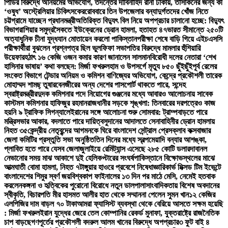
পিডির বিরুদ্ধে অনিয়মের অভিযোগ, তদন্তের দাবি
নাহিদ রানা ঢাকায়, তাসকিনের জন্য কী
‘ওষুধ’ অস্ট্রেলিয়ার চিকিৎসকের
রোববারে তিন উপজেলার বন্যাদুর্গতদের খোঁজ নিতে
চট্টগ্রামে যাচ্ছেন প্রধানমন্ত্রী
অতিরিক্ত বিদ্যুৎ বিল নিয়ে অপপ্রচার চালানো হচ্ছে: বিদ্যুৎ
বিভাগ
রাশিয়ার সমুদ্রসৈকতে ইউক্রেনের ড্রোন হামলা, হতাহত ৪৭
ভারত সীমান্তে ২৫০টি
অত্যাধুনিক চীনা যুদ্ধযান মোতায়েন করলো পাকিস্তান
পরীক্ষা শেষে বাড়ি গিয়ে এইচএসসি
পরীক্ষার্থীরা বুঝলেন প্রশ্নপত্র ছিল ভুল
ফিফা সভাপতির বিরুদ্ধে মামলার হুঁশিয়ারি
উয়েফার
হঠাৎ ১৬ কেজি ওজন কমার কারণ জানালেন সালমান
বিরোধী দলের নেতারা ‘শেখ
হাসিনার ভাষায়’ কথা বলছেন: মির্জা ফখরুল
হাম ও উপসর্গে মৃত্যু ৮৫০ ছুঁইছুঁই
পূর্ব রেলের
সংকেত বিভাগে টেন্ডার অনিয়ম ও কমিশন বাণিজ্যের অভিযোগ, কেন্দ্রে প্রকৌশলী তারেক
মোহাম্মদ শামছ্ তুষার
বেনজীরের অন্য দেশের পাসপোর্ট থাকতে পারে, সন্দেহ
স্বরাষ্ট্রমন্ত্রীর
দুদক কমিশনার পদে নিয়োগের গুঞ্জনের মধ্যে আবারও আলোচনায় সাবেক
কাস্টমস কমিশনার হাফিজুর রহমান
রাজধানীর সড়কে শৃঙ্খলা: তিনবারের দরপত্রেও কাজ
হয়নি ৯ ট্রাফিক সিগন্যালে
ইরানের সঙ্গে আলোচনা শুরু সোমবার: ট্রাম্প
বাড়তে পারে
মন্ত্রিসভার আকার, বদলাতে পারে দায়িত্ব
সুদানের আদালতে সেনাবাহিনীর ড্রোন হামলায়
নিহত ৩৫
কেন্দ্রীয় নেতৃবৃন্দের আগমনকে ঘিরে বাংলাদেশ সেন্ট্রাল প্রেসক্লাব কক্সবাজার
জেলা কমিটির প্রস্তুতি সভা অনুষ্ঠিত
তিন দিনের মধ্যে স্বল্পমেয়াদি বন্যার আশঙ্কা,
প্লাবিত হতে পারে যেসব জেলা
জুলাইয়ে রেমিট্যান্স এসেছে ২৮৫ কোটি ডলার
দাবানল
নেভানোর সময় মাঝ আকাশে দুই হেলিকপ্টারের সংঘর্ষ
পাকিস্তানে বিক্ষোভস্থলের মাঝে
আত্মঘাতী বোমা হামলা, নিহত ৭
টাঙ্গুয়ার হাওরে প্রবেশে নিষেধাজ্ঞা
রিকার্ভ মিক্সড টিম ইভেন্টে
বাংলাদেশের শিমুর স্বর্ণ জয়
বিশ্বকাপ ফাইনালের ১৩ দিন পর মাঠে মেসি, নেমেই হতবাক
করলেন
কঙ্গনা ও হৃত্বিকের পুরোনো বিরোধে নতুন ডালপালা
সাংবাদিকতায় বিশেষ অবদানের
স্বীকৃতি, বিচারপতি মীর হাসমত আলীর হাত থেকে সম্মাননা পেলেন সুমন খান
১২ কেজির
এলপিজির দাম বাড়ল ৭০ টাকা
আমরা ফ্যাসিস্ট ব্যবস্থা থেকে বেরিয়ে আসতে সক্ষম হয়েছি
: মির্জা ফখরুল
ইরান যুদ্ধের জেরে তেল কোম্পানির রেকর্ড মুনাফা, যুক্তরাষ্ট্রে রাজনৈতিক
চাপ বাড়ছে
গণপূর্তের প্রকৌশলী বদরুল আলম খানের বিরুদ্ধে অপপ্রচার
৩ ফুট বাই ৪