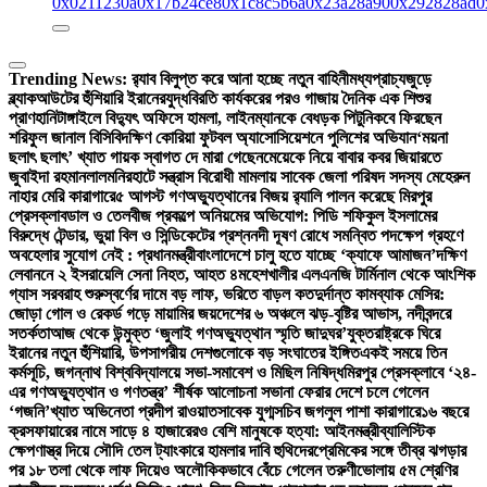
0x0211230a
0x17b24ce8
0x1c8c5b6a
0x23a28a90
0x292828ad
0
Trending News:
র‍্যাব বিলুপ্ত করে আনা হচ্ছে নতুন বাহিনী
মধ্যপ্রাচ্যজুড়ে
ব্ল্যাকআউটের হুঁশিয়ারি ইরানের
যুদ্ধবিরতি কার্যকরের পরও গাজায় দৈনিক এক শিশুর
প্রাণহানি
টাঙ্গাইলে বিদ্যুৎ অফিসে হামলা, লাইনম্যানকে বেধড়ক পিটুনি
কবে ফিরছেন
শরিফুল জানাল বিসিবি
দক্ষিণ কোরিয়া ফুটবল অ্যাসোসিয়েশনে পুলিশের অভিযান
‘ময়না
ছলাৎ ছলাৎ’ খ্যাত গায়ক স্বাগত দে মারা গেছেন
মেয়েকে নিয়ে বাবার কবর জিয়ারতে
জুবাইদা রহমান
লালমনিরহাটে সন্ত্রাস বিরোধী মামলায় সাবেক জেলা পরিষদ সদস্য মেহেরুন
নাহার মেরি কারাগারে
৫ আগস্ট গণঅভ্যুত্থানের বিজয় র‍্যালি পালন করেছে মিরপুর
প্রেসক্লাব
ডাল ও তেলবীজ প্রকল্পে অনিয়মের অভিযোগ: পিডি শফিকুল ইসলামের
বিরুদ্ধে টেন্ডার, ভুয়া বিল ও সিন্ডিকেটের প্রশ্ন
নদী দূষণ রোধে সমন্বিত পদক্ষেপ গ্রহণে
অবহেলার সুযোগ নেই : প্রধানমন্ত্রী
বাংলাদেশে চালু হতে যাচ্ছে ‘ক্যাফে আমাজন’
দক্ষিণ
লেবাননে ২ ইসরায়েলি সেনা নিহত, আহত ৪
মহেশখালীর এলএনজি টার্মিনাল থেকে আংশিক
গ্যাস সরবরাহ শুরু
স্বর্ণের দামে বড় লাফ, ভরিতে বাড়ল কত
দুর্দান্ত কামব্যাক মেসির:
জোড়া গোল ও রেকর্ড গড়ে মায়ামির জয়
দেশের ৬ অঞ্চলে ঝড়-বৃষ্টির আভাস, নদীবন্দরে
সতর্কতা
আজ থেকে উন্মুক্ত ‘জুলাই গণঅভ্যুত্থান স্মৃতি জাদুঘর’
যুক্তরাষ্ট্রকে ঘিরে
ইরানের নতুন হুঁশিয়ারি, উপসাগরীয় দেশগুলোকে বড় সংঘাতের ইঙ্গিত
একই সময়ে তিন
কর্মসূচি, জগন্নাথ বিশ্ববিদ্যালয়ে সভা-সমাবেশ ও মিছিল নিষিদ্ধ
মিরপুর প্রেসক্লাবে ‘২৪-
এর গণঅভ্যুত্থান ও গণতন্ত্র’ শীর্ষক আলোচনা সভা
না ফেরার দেশে চলে গেলেন
‘গজনি’খ্যাত অভিনেতা প্রদীপ রাওয়াত
সাবেক যুগ্মসচিব জগলুল পাশা কারাগারে
১৬ বছরে
ক্রসফায়ারের নামে সাড়ে ৪ হাজারেরও বেশি মানুষকে হত্যা: আইনমন্ত্রী
ব্যালিস্টিক
ক্ষেপণাস্ত্র দিয়ে সৌদি তেল ট্যাংকারে হামলার দাবি হুথিদের
প্রেমিকের সঙ্গে তীব্র ঝগড়ার
পর ১৮ তলা থেকে লাফ দিয়েও অলৌকিকভাবে বেঁচে গেলেন তরুণী
ভোলায় ৫ম শ্রেণির