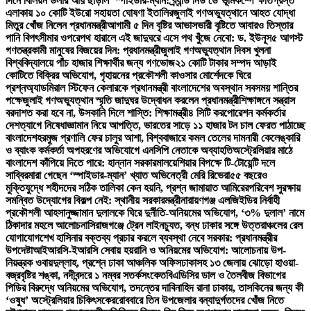
দিনে বিলিয়ন ডলার আয় ছাড়াল ‘স্পাইডার-ম্যান: ব্র্যান্ড নিউ ডে’
ভূমিকম্পে ক্ষতিগ্রস্ত
এলাকায় ১০ কোটি ইউরো সহায়তা ঘোষণা ইতালির
জুলাই গণঅভ্যুত্থানে আহত যোদ্ধা
মিতুর খোঁজ নিলেন প্রধানমন্ত্রী
আগামী ৫ দিন বৃষ্টির আভাস
ভারী বৃষ্টিতে আবারও তিস্তার
পানি বিপৎসীমার ওপরে
পথ হারালে এই জাদুঘরে এসে পথ খুঁজে নেবো: ড. ইউনূস
৫ আগস্ট
গণতন্ত্রকামী মানুষের বিজয়ের দিন: প্রধানমন্ত্রী
জুলাই গণঅভ্যুত্থান দিবস খুলনা
বিশ্ববিদ্যালয়ে পাঁচ হাজার শিক্ষার্থীর জন্য গণভোজ
২১ কোটি টাকার সম্পদ আড়াই
কোটিতে বিক্রির অভিযোগ, গৃহায়নের প্রকৌশলী কাওসার মোর্শেদকে ঘিরে
প্রশ্ন
অ্যাডমিরাল স্টিফেন কেলারকে প্রধানমন্ত্রী বাংলাদেশের অবস্থান সবসময় শান্তির
পক্ষে
জুলাই গণঅভ্যুত্থান স্মৃতি জাদুঘর উদ্বোধন করলেন প্রধানমন্ত্রী
শিক্ষাঙ্গনে সন্ত্রাস
বরদাশত করা হবে না, উসকানি দিলে শাস্তি: শিক্ষামন্ত্রী
৪ সিটি করপোরেশন কর্মকর্তার
দেশত্যাগে নিষেধাজ্ঞা
মান নিয়ে আপত্তি, ভারতের সাড়ে ১১ হাজার টন চাল ফেরত পাঠাচ্ছে
বাংলাদেশ
হরমুজ প্রণালি ফের চালুর আশা, বিশ্ববাজারে কমল তেলের দাম
নারী কেলেঙ্কারি
ও ব্যাংক কর্মকর্তা অপহরণের অভিযোগে এনসিপি নেতাকে অব্যাহতি
অস্ট্রেলিয়ার মাঠে
বাংলাদেশ কাঁপিয়ে দিতে পারে: হান্নান সরকার
মালয়েশিয়ার বিপক্ষে টি-টোয়েন্টি দলে
সাব্বির
মারা গেছেন ‘স্পাইডার-ম্যান’ খ্যাত অভিনেত্রী মেরি রিভেরা
৫৫ বছরেও
মুক্তিযুদ্ধে শহীদদের সঠিক তালিকা কেন হয়নি, প্রশ্ন জামায়াত আমিরের
পরিবেশ সুরক্ষায়
সমন্বিত উদ্যোগের বিকল্প নেই: স্থানীয় সরকারমন্ত্রী
নারায়ণগঞ্জ এলজিইডির নির্বাহী
প্রকৌশলী আহসানুজ্জামান দুলালকে ঘিরে দুর্নীতি-অনিয়মের অভিযোগ, ‘৩% দুলাল’ নামে
ঠিকাদার মহলে আলোচনা
সিরাজগঞ্জে ট্রেন লাইনচ্যুত, বন্ধ ঢাকার সঙ্গে উত্তরাঞ্চলের রেল
যোগাযোগ
শেখ হাসিনার বক্তব্য প্রচার করলে ব্যবস্থা নেবে সরকার: প্রধানমন্ত্রীর
উপদেষ্টা
আইআরসি-ইআরসি সেবায় হয়রানি ও অনিয়মের অভিযোগ: আলোচনায় উপ-
নিয়ন্ত্রক ওবায়দুল্লাহ, প্রশ্নে ঢাকা আঞ্চলিক অফিস
ঢাকাসহ ১৩ জেলায় ঝোড়ো হাওয়া-
বজ্রবৃষ্টির শঙ্কা, নদীবন্দরে ১ নম্বর সতর্কসংকেত
বিএডিসির ডাল ও তৈলবীজ বিভাগের
পিডির বিরুদ্ধে অনিয়মের অভিযোগ, তদন্তের দাবি
নাহিদ রানা ঢাকায়, তাসকিনের জন্য কী
‘ওষুধ’ অস্ট্রেলিয়ার চিকিৎসকের
রোববারে তিন উপজেলার বন্যাদুর্গতদের খোঁজ নিতে