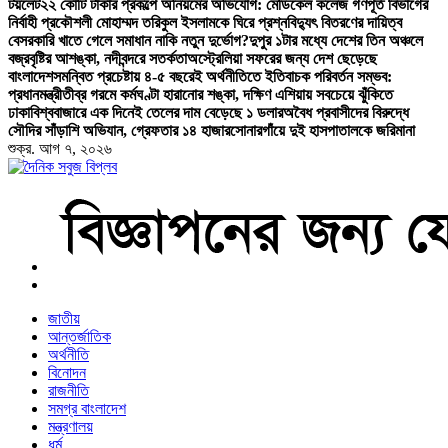
টয়লেট
২২ কোটি টাকার প্রকল্পে অনিয়মের অভিযোগ: মেডিকেল কলেজ গণপূর্ত বিভাগের
নির্বাহী প্রকৌশলী মোহাম্মদ তরিকুল ইসলামকে ঘিরে প্রশ্ন
বিদ্যুৎ বিতরণের দায়িত্ব
বেসরকারি খাতে গেলে সমাধান নাকি নতুন দুর্ভোগ?
দুপুর ১টার মধ্যে দেশের তিন অঞ্চলে
বজ্রবৃষ্টির আশঙ্কা, নদীবন্দরে সতর্কতা
অস্ট্রেলিয়া সফরের জন্য দেশ ছেড়েছে
বাংলাদেশ
সমন্বিত প্রচেষ্টায় ৪-৫ বছরেই অর্থনীতিতে ইতিবাচক পরিবর্তন সম্ভব:
প্রধানমন্ত্রী
তীব্র গরমে কর্মঘণ্টা হারানোর শঙ্কা, দক্ষিণ এশিয়ায় সবচেয়ে ঝুঁকিতে
ঢাকা
বিশ্ববাজারে এক দিনেই তেলের দাম বেড়েছে ১ ডলার
অবৈধ প্রবাসীদের বিরুদ্ধে
সৌদির সাঁড়াশি অভিযান, গ্রেফতার ১৪ হাজার
সোনারগাঁয়ে দুই হাসপাতালকে জরিমানা
শুক্র. আগ ৭, ২০২৬
বাংলা নিউজ পেপার
জাতীয়
আন্তর্জাতিক
অর্থনীতি
বিনোদন
রাজনীতি
সমগ্র বাংলাদেশ
মন্ত্রণালয়
ধর্ম