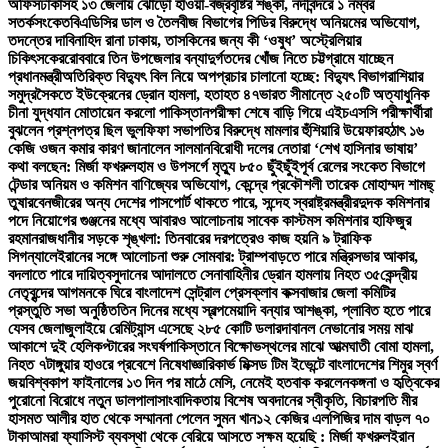
অফিস
ঢাকাসহ ১৩ জেলায় ঝোড়ো হাওয়া-বজ্রবৃষ্টির শঙ্কা, নদীবন্দরে ১ নম্বর
সতর্কসংকেত
বিএডিসির ডাল ও তৈলবীজ বিভাগের পিডির বিরুদ্ধে অনিয়মের অভিযোগ,
তদন্তের দাবি
নাহিদ রানা ঢাকায়, তাসকিনের জন্য কী ‘ওষুধ’ অস্ট্রেলিয়ার
চিকিৎসকের
রোববারে তিন উপজেলার বন্যাদুর্গতদের খোঁজ নিতে চট্টগ্রামে যাচ্ছেন
প্রধানমন্ত্রী
অতিরিক্ত বিদ্যুৎ বিল নিয়ে অপপ্রচার চালানো হচ্ছে: বিদ্যুৎ বিভাগ
রাশিয়ার
সমুদ্রসৈকতে ইউক্রেনের ড্রোন হামলা, হতাহত ৪৭
ভারত সীমান্তে ২৫০টি অত্যাধুনিক
চীনা যুদ্ধযান মোতায়েন করলো পাকিস্তান
পরীক্ষা শেষে বাড়ি গিয়ে এইচএসসি পরীক্ষার্থীরা
বুঝলেন প্রশ্নপত্র ছিল ভুল
ফিফা সভাপতির বিরুদ্ধে মামলার হুঁশিয়ারি উয়েফার
হঠাৎ ১৬
কেজি ওজন কমার কারণ জানালেন সালমান
বিরোধী দলের নেতারা ‘শেখ হাসিনার ভাষায়’
কথা বলছেন: মির্জা ফখরুল
হাম ও উপসর্গে মৃত্যু ৮৫০ ছুঁইছুঁই
পূর্ব রেলের সংকেত বিভাগে
টেন্ডার অনিয়ম ও কমিশন বাণিজ্যের অভিযোগ, কেন্দ্রে প্রকৌশলী তারেক মোহাম্মদ শামছ্
তুষার
বেনজীরের অন্য দেশের পাসপোর্ট থাকতে পারে, সন্দেহ স্বরাষ্ট্রমন্ত্রীর
দুদক কমিশনার
পদে নিয়োগের গুঞ্জনের মধ্যে আবারও আলোচনায় সাবেক কাস্টমস কমিশনার হাফিজুর
রহমান
রাজধানীর সড়কে শৃঙ্খলা: তিনবারের দরপত্রেও কাজ হয়নি ৯ ট্রাফিক
সিগন্যালে
ইরানের সঙ্গে আলোচনা শুরু সোমবার: ট্রাম্প
বাড়তে পারে মন্ত্রিসভার আকার,
বদলাতে পারে দায়িত্ব
সুদানের আদালতে সেনাবাহিনীর ড্রোন হামলায় নিহত ৩৫
কেন্দ্রীয়
নেতৃবৃন্দের আগমনকে ঘিরে বাংলাদেশ সেন্ট্রাল প্রেসক্লাব কক্সবাজার জেলা কমিটির
প্রস্তুতি সভা অনুষ্ঠিত
তিন দিনের মধ্যে স্বল্পমেয়াদি বন্যার আশঙ্কা, প্লাবিত হতে পারে
যেসব জেলা
জুলাইয়ে রেমিট্যান্স এসেছে ২৮৫ কোটি ডলার
দাবানল নেভানোর সময় মাঝ
আকাশে দুই হেলিকপ্টারের সংঘর্ষ
পাকিস্তানে বিক্ষোভস্থলের মাঝে আত্মঘাতী বোমা হামলা,
নিহত ৭
টাঙ্গুয়ার হাওরে প্রবেশে নিষেধাজ্ঞা
রিকার্ভ মিক্সড টিম ইভেন্টে বাংলাদেশের শিমুর স্বর্ণ
জয়
বিশ্বকাপ ফাইনালের ১৩ দিন পর মাঠে মেসি, নেমেই হতবাক করলেন
কঙ্গনা ও হৃত্বিকের
পুরোনো বিরোধে নতুন ডালপালা
সাংবাদিকতায় বিশেষ অবদানের স্বীকৃতি, বিচারপতি মীর
হাসমত আলীর হাত থেকে সম্মাননা পেলেন সুমন খান
১২ কেজির এলপিজির দাম বাড়ল ৭০
টাকা
আমরা ফ্যাসিস্ট ব্যবস্থা থেকে বেরিয়ে আসতে সক্ষম হয়েছি : মির্জা ফখরুল
ইরান