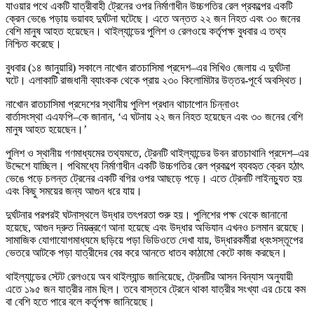
যাওয়ার পথে একটি যাত্রীবাহী ট্রেনের ওপর নির্মাণাধীন উচ্চগতির রেল প্রকল্পের একটি
ক্রেন ভেঙে পড়ায় ভয়াবহ দুর্ঘটনা ঘটেছে। এতে অন্তত ২২ জন নিহত এবং ৩০ জনের
বেশি মানুষ আহত হয়েছেন। থাইল্যান্ডের পুলিশ ও রেলওয়ে কর্তৃপক্ষ বুধবার এ তথ্য
নিশ্চিত করেছে।
বুধবার (১৪ জানুয়ারি) সকালে
নাখোন রাতচাসিমা প্রদেশ
–এর সিখিও জেলায় এ দুর্ঘটনা
ঘটে। এলাকাটি রাজধানী
ব্যাংকক
থেকে প্রায় ২৩০ কিলোমিটার উত্তর-পূর্বে অবস্থিত।
নাখোন রাতচাসিমা প্রদেশের স্থানীয় পুলিশ প্রধান থাচাপোন চিন্নাওং
বার্তাসংস্থা
এএফপি
–কে জানান, ‘এ ঘটনায় ২২ জন নিহত হয়েছেন এবং ৩০ জনের বেশি
মানুষ আহত হয়েছেন।’
পুলিশ ও স্থানীয় গণমাধ্যমের তথ্যমতে, ট্রেনটি থাইল্যান্ডের
উবন রাতচাথানি প্রদেশ
–এর
উদ্দেশে যাচ্ছিল। পথিমধ্যে নির্মাণাধীন একটি উচ্চগতির রেল প্রকল্পে ব্যবহৃত ক্রেন হঠাৎ
ভেঙে পড়ে চলন্ত ট্রেনের একটি বগির ওপর আছড়ে পড়ে। এতে ট্রেনটি লাইনচ্যুত হয়
এবং কিছু সময়ের জন্য আগুন ধরে যায়।
দুর্ঘটনার পরপরই ঘটনাস্থলে উদ্ধার তৎপরতা শুরু হয়। পুলিশের পক্ষ থেকে জানানো
হয়েছে, আগুন দ্রুত নিয়ন্ত্রণে আনা হয়েছে এবং উদ্ধার অভিযান এখনও চলমান রয়েছে।
সামাজিক যোগাযোগমাধ্যমে ছড়িয়ে পড়া ভিডিওতে দেখা যায়, উদ্ধারকর্মীরা ধ্বংসস্তূপের
ভেতরে আটকে পড়া যাত্রীদের বের করে আনতে ধাতব কাঠামো কেটে কাজ করছেন।
থাইল্যান্ডের
স্টেট রেলওয়ে অব থাইল্যান্ড
জানিয়েছে, ট্রেনটির আসন বিন্যাস অনুযায়ী
এতে ১৯৫ জন যাত্রীর নাম ছিল। তবে বাস্তবে ট্রেনে থাকা যাত্রীর সংখ্যা এর চেয়ে কম
বা বেশি হতে পারে বলে কর্তৃপক্ষ জানিয়েছে।