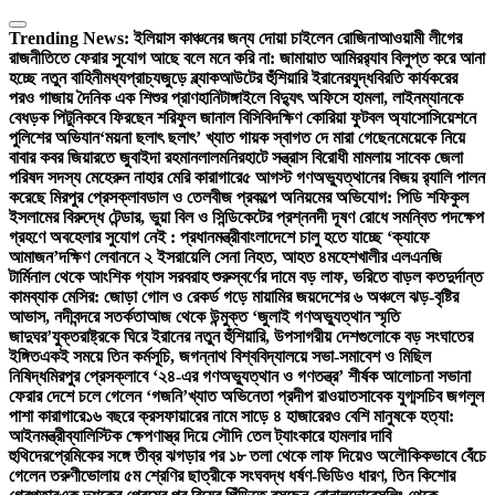
Skip
to
Trending News:
ইলিয়াস কাঞ্চনের জন্য দোয়া চাইলেন রোজিনা
আওয়ামী লীগের
content
রাজনীতিতে ফেরার সুযোগ আছে বলে মনে করি না: জামায়াত আমির
র‍্যাব বিলুপ্ত করে আনা
হচ্ছে নতুন বাহিনী
মধ্যপ্রাচ্যজুড়ে ব্ল্যাকআউটের হুঁশিয়ারি ইরানের
যুদ্ধবিরতি কার্যকরের
পরও গাজায় দৈনিক এক শিশুর প্রাণহানি
টাঙ্গাইলে বিদ্যুৎ অফিসে হামলা, লাইনম্যানকে
বেধড়ক পিটুনি
কবে ফিরছেন শরিফুল জানাল বিসিবি
দক্ষিণ কোরিয়া ফুটবল অ্যাসোসিয়েশনে
পুলিশের অভিযান
‘ময়না ছলাৎ ছলাৎ’ খ্যাত গায়ক স্বাগত দে মারা গেছেন
মেয়েকে নিয়ে
বাবার কবর জিয়ারতে জুবাইদা রহমান
লালমনিরহাটে সন্ত্রাস বিরোধী মামলায় সাবেক জেলা
পরিষদ সদস্য মেহেরুন নাহার মেরি কারাগারে
৫ আগস্ট গণঅভ্যুত্থানের বিজয় র‍্যালি পালন
করেছে মিরপুর প্রেসক্লাব
ডাল ও তেলবীজ প্রকল্পে অনিয়মের অভিযোগ: পিডি শফিকুল
ইসলামের বিরুদ্ধে টেন্ডার, ভুয়া বিল ও সিন্ডিকেটের প্রশ্ন
নদী দূষণ রোধে সমন্বিত পদক্ষেপ
গ্রহণে অবহেলার সুযোগ নেই : প্রধানমন্ত্রী
বাংলাদেশে চালু হতে যাচ্ছে ‘ক্যাফে
আমাজন’
দক্ষিণ লেবাননে ২ ইসরায়েলি সেনা নিহত, আহত ৪
মহেশখালীর এলএনজি
টার্মিনাল থেকে আংশিক গ্যাস সরবরাহ শুরু
স্বর্ণের দামে বড় লাফ, ভরিতে বাড়ল কত
দুর্দান্ত
কামব্যাক মেসির: জোড়া গোল ও রেকর্ড গড়ে মায়ামির জয়
দেশের ৬ অঞ্চলে ঝড়-বৃষ্টির
আভাস, নদীবন্দরে সতর্কতা
আজ থেকে উন্মুক্ত ‘জুলাই গণঅভ্যুত্থান স্মৃতি
জাদুঘর’
যুক্তরাষ্ট্রকে ঘিরে ইরানের নতুন হুঁশিয়ারি, উপসাগরীয় দেশগুলোকে বড় সংঘাতের
ইঙ্গিত
একই সময়ে তিন কর্মসূচি, জগন্নাথ বিশ্ববিদ্যালয়ে সভা-সমাবেশ ও মিছিল
নিষিদ্ধ
মিরপুর প্রেসক্লাবে ‘২৪-এর গণঅভ্যুত্থান ও গণতন্ত্র’ শীর্ষক আলোচনা সভা
না
ফেরার দেশে চলে গেলেন ‘গজনি’খ্যাত অভিনেতা প্রদীপ রাওয়াত
সাবেক যুগ্মসচিব জগলুল
পাশা কারাগারে
১৬ বছরে ক্রসফায়ারের নামে সাড়ে ৪ হাজারেরও বেশি মানুষকে হত্যা:
আইনমন্ত্রী
ব্যালিস্টিক ক্ষেপণাস্ত্র দিয়ে সৌদি তেল ট্যাংকারে হামলার দাবি
হুথিদের
প্রেমিকের সঙ্গে তীব্র ঝগড়ার পর ১৮ তলা থেকে লাফ দিয়েও অলৌকিকভাবে বেঁচে
গেলেন তরুণী
ভোলায় ৫ম শ্রেণির ছাত্রীকে সংঘবদ্ধ ধর্ষণ-ভিডিও ধারণ, তিন কিশোর