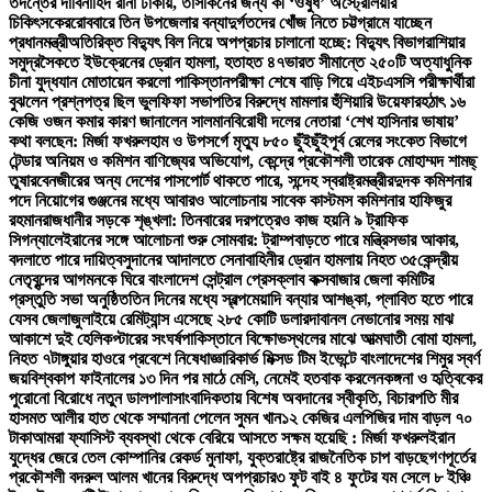
তদন্তের দাবি
নাহিদ রানা ঢাকায়, তাসকিনের জন্য কী ‘ওষুধ’ অস্ট্রেলিয়ার
চিকিৎসকের
রোববারে তিন উপজেলার বন্যাদুর্গতদের খোঁজ নিতে চট্টগ্রামে যাচ্ছেন
প্রধানমন্ত্রী
অতিরিক্ত বিদ্যুৎ বিল নিয়ে অপপ্রচার চালানো হচ্ছে: বিদ্যুৎ বিভাগ
রাশিয়ার
সমুদ্রসৈকতে ইউক্রেনের ড্রোন হামলা, হতাহত ৪৭
ভারত সীমান্তে ২৫০টি অত্যাধুনিক
চীনা যুদ্ধযান মোতায়েন করলো পাকিস্তান
পরীক্ষা শেষে বাড়ি গিয়ে এইচএসসি পরীক্ষার্থীরা
বুঝলেন প্রশ্নপত্র ছিল ভুল
ফিফা সভাপতির বিরুদ্ধে মামলার হুঁশিয়ারি উয়েফার
হঠাৎ ১৬
কেজি ওজন কমার কারণ জানালেন সালমান
বিরোধী দলের নেতারা ‘শেখ হাসিনার ভাষায়’
কথা বলছেন: মির্জা ফখরুল
হাম ও উপসর্গে মৃত্যু ৮৫০ ছুঁইছুঁই
পূর্ব রেলের সংকেত বিভাগে
টেন্ডার অনিয়ম ও কমিশন বাণিজ্যের অভিযোগ, কেন্দ্রে প্রকৌশলী তারেক মোহাম্মদ শামছ্
তুষার
বেনজীরের অন্য দেশের পাসপোর্ট থাকতে পারে, সন্দেহ স্বরাষ্ট্রমন্ত্রীর
দুদক কমিশনার
পদে নিয়োগের গুঞ্জনের মধ্যে আবারও আলোচনায় সাবেক কাস্টমস কমিশনার হাফিজুর
রহমান
রাজধানীর সড়কে শৃঙ্খলা: তিনবারের দরপত্রেও কাজ হয়নি ৯ ট্রাফিক
সিগন্যালে
ইরানের সঙ্গে আলোচনা শুরু সোমবার: ট্রাম্প
বাড়তে পারে মন্ত্রিসভার আকার,
বদলাতে পারে দায়িত্ব
সুদানের আদালতে সেনাবাহিনীর ড্রোন হামলায় নিহত ৩৫
কেন্দ্রীয়
নেতৃবৃন্দের আগমনকে ঘিরে বাংলাদেশ সেন্ট্রাল প্রেসক্লাব কক্সবাজার জেলা কমিটির
প্রস্তুতি সভা অনুষ্ঠিত
তিন দিনের মধ্যে স্বল্পমেয়াদি বন্যার আশঙ্কা, প্লাবিত হতে পারে
যেসব জেলা
জুলাইয়ে রেমিট্যান্স এসেছে ২৮৫ কোটি ডলার
দাবানল নেভানোর সময় মাঝ
আকাশে দুই হেলিকপ্টারের সংঘর্ষ
পাকিস্তানে বিক্ষোভস্থলের মাঝে আত্মঘাতী বোমা হামলা,
নিহত ৭
টাঙ্গুয়ার হাওরে প্রবেশে নিষেধাজ্ঞা
রিকার্ভ মিক্সড টিম ইভেন্টে বাংলাদেশের শিমুর স্বর্ণ
জয়
বিশ্বকাপ ফাইনালের ১৩ দিন পর মাঠে মেসি, নেমেই হতবাক করলেন
কঙ্গনা ও হৃত্বিকের
পুরোনো বিরোধে নতুন ডালপালা
সাংবাদিকতায় বিশেষ অবদানের স্বীকৃতি, বিচারপতি মীর
হাসমত আলীর হাত থেকে সম্মাননা পেলেন সুমন খান
১২ কেজির এলপিজির দাম বাড়ল ৭০
টাকা
আমরা ফ্যাসিস্ট ব্যবস্থা থেকে বেরিয়ে আসতে সক্ষম হয়েছি : মির্জা ফখরুল
ইরান
যুদ্ধের জেরে তেল কোম্পানির রেকর্ড মুনাফা, যুক্তরাষ্ট্রে রাজনৈতিক চাপ বাড়ছে
গণপূর্তের
প্রকৌশলী বদরুল আলম খানের বিরুদ্ধে অপপ্রচার
৩ ফুট বাই ৪ ফুটের যম সেলে ৮ ইঞ্চি