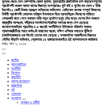
যুদ্ধের জেরে তেল কোম্পানির রেকর্ড মুনাফা, যুক্তরাষ্ট্রে রাজনৈতিক চাপ বাড়ছে
গণপূর্তের
প্রকৌশলী বদরুল আলম খানের বিরুদ্ধে অপপ্রচার
৩ ফুট বাই ৪ ফুটের যম সেলে ৮ ইঞ্চি
টয়লেট
২২ কোটি টাকার প্রকল্পে অনিয়মের অভিযোগ: মেডিকেল কলেজ গণপূর্ত বিভাগের
নির্বাহী প্রকৌশলী মোহাম্মদ তরিকুল ইসলামকে ঘিরে প্রশ্ন
বিদ্যুৎ বিতরণের দায়িত্ব
বেসরকারি খাতে গেলে সমাধান নাকি নতুন দুর্ভোগ?
দুপুর ১টার মধ্যে দেশের তিন অঞ্চলে
বজ্রবৃষ্টির আশঙ্কা, নদীবন্দরে সতর্কতা
অস্ট্রেলিয়া সফরের জন্য দেশ ছেড়েছে
বাংলাদেশ
সমন্বিত প্রচেষ্টায় ৪-৫ বছরেই অর্থনীতিতে ইতিবাচক পরিবর্তন সম্ভব:
প্রধানমন্ত্রী
তীব্র গরমে কর্মঘণ্টা হারানোর শঙ্কা, দক্ষিণ এশিয়ায় সবচেয়ে ঝুঁকিতে
ঢাকা
বিশ্ববাজারে এক দিনেই তেলের দাম বেড়েছে ১ ডলার
অবৈধ প্রবাসীদের বিরুদ্ধে
সৌদির সাঁড়াশি অভিযান, গ্রেফতার ১৪ হাজার
সোনারগাঁয়ে দুই হাসপাতালকে জরিমানা
শুক্র. আগ ৭, ২০২৬
জাতীয়
আন্তর্জাতিক
অর্থনীতি
বিনোদন
রাজনীতি
সমগ্র বাংলাদেশ
মন্ত্রণালয়
ধর্ম
খেলাধুলা
অন্যান্য
অপরাধ ও দুর্নীতি