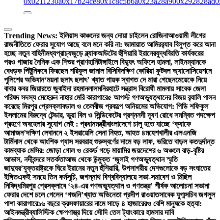
0x0211230a
0x17b24ce8
0x1c8c5b6a
0x23a28a90
0x292828ad
0
Trending News:
ইলিয়াস কাঞ্চনের জন্য দোয়া চাইলেন রোজিনা
আওয়ামী লীগের
রাজনীতিতে ফেরার সুযোগ আছে বলে মনে করি না: জামায়াত আমির
র‍্যাব বিলুপ্ত করে আনা
হচ্ছে নতুন বাহিনী
মধ্যপ্রাচ্যজুড়ে ব্ল্যাকআউটের হুঁশিয়ারি ইরানের
যুদ্ধবিরতি কার্যকরের
পরও গাজায় দৈনিক এক শিশুর প্রাণহানি
টাঙ্গাইলে বিদ্যুৎ অফিসে হামলা, লাইনম্যানকে
বেধড়ক পিটুনি
কবে ফিরছেন শরিফুল জানাল বিসিবি
দক্ষিণ কোরিয়া ফুটবল অ্যাসোসিয়েশনে
পুলিশের অভিযান
‘ময়না ছলাৎ ছলাৎ’ খ্যাত গায়ক স্বাগত দে মারা গেছেন
মেয়েকে নিয়ে
বাবার কবর জিয়ারতে জুবাইদা রহমান
লালমনিরহাটে সন্ত্রাস বিরোধী মামলায় সাবেক জেলা
পরিষদ সদস্য মেহেরুন নাহার মেরি কারাগারে
৫ আগস্ট গণঅভ্যুত্থানের বিজয় র‍্যালি পালন
করেছে মিরপুর প্রেসক্লাব
ডাল ও তেলবীজ প্রকল্পে অনিয়মের অভিযোগ: পিডি শফিকুল
ইসলামের বিরুদ্ধে টেন্ডার, ভুয়া বিল ও সিন্ডিকেটের প্রশ্ন
নদী দূষণ রোধে সমন্বিত পদক্ষেপ
গ্রহণে অবহেলার সুযোগ নেই : প্রধানমন্ত্রী
বাংলাদেশে চালু হতে যাচ্ছে ‘ক্যাফে
আমাজন’
দক্ষিণ লেবাননে ২ ইসরায়েলি সেনা নিহত, আহত ৪
মহেশখালীর এলএনজি
টার্মিনাল থেকে আংশিক গ্যাস সরবরাহ শুরু
স্বর্ণের দামে বড় লাফ, ভরিতে বাড়ল কত
দুর্দান্ত
কামব্যাক মেসির: জোড়া গোল ও রেকর্ড গড়ে মায়ামির জয়
দেশের ৬ অঞ্চলে ঝড়-বৃষ্টির
আভাস, নদীবন্দরে সতর্কতা
আজ থেকে উন্মুক্ত ‘জুলাই গণঅভ্যুত্থান স্মৃতি
জাদুঘর’
যুক্তরাষ্ট্রকে ঘিরে ইরানের নতুন হুঁশিয়ারি, উপসাগরীয় দেশগুলোকে বড় সংঘাতের
ইঙ্গিত
একই সময়ে তিন কর্মসূচি, জগন্নাথ বিশ্ববিদ্যালয়ে সভা-সমাবেশ ও মিছিল
নিষিদ্ধ
মিরপুর প্রেসক্লাবে ‘২৪-এর গণঅভ্যুত্থান ও গণতন্ত্র’ শীর্ষক আলোচনা সভা
না
ফেরার দেশে চলে গেলেন ‘গজনি’খ্যাত অভিনেতা প্রদীপ রাওয়াত
সাবেক যুগ্মসচিব জগলুল
পাশা কারাগারে
১৬ বছরে ক্রসফায়ারের নামে সাড়ে ৪ হাজারেরও বেশি মানুষকে হত্যা:
আইনমন্ত্রী
ব্যালিস্টিক ক্ষেপণাস্ত্র দিয়ে সৌদি তেল ট্যাংকারে হামলার দাবি