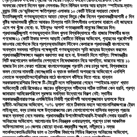
গ্রেপ্তার
এক দশকের প্রেমের পর বিয়ের পিঁড়িতে বসছেন রোনালদো
রেসলিং থেকে
অবসরের ঘোষণা দিলেন ব্রক লেসনার
৬ দিনে বিলিয়ন ডলার আয় ছাড়াল ‘স্পাইডার-ম্যান:
ব্র্যান্ড নিউ ডে’
ভূমিকম্পে ক্ষতিগ্রস্ত এলাকায় ১০ কোটি ইউরো সহায়তা ঘোষণা
ইতালির
জুলাই গণঅভ্যুত্থানে আহত যোদ্ধা মিতুর খোঁজ নিলেন প্রধানমন্ত্রী
আগামী ৫ দিন
বৃষ্টির আভাস
ভারী বৃষ্টিতে আবারও তিস্তার পানি বিপৎসীমার ওপরে
পথ হারালে এই জাদুঘরে
এসে পথ খুঁজে নেবো: ড. ইউনূস
৫ আগস্ট গণতন্ত্রকামী মানুষের বিজয়ের দিন:
প্রধানমন্ত্রী
জুলাই গণঅভ্যুত্থান দিবস খুলনা বিশ্ববিদ্যালয়ে পাঁচ হাজার শিক্ষার্থীর জন্য
গণভোজ
২১ কোটি টাকার সম্পদ আড়াই কোটিতে বিক্রির অভিযোগ, গৃহায়নের প্রকৌশলী
কাওসার মোর্শেদকে ঘিরে প্রশ্ন
অ্যাডমিরাল স্টিফেন কেলারকে প্রধানমন্ত্রী বাংলাদেশের
অবস্থান সবসময় শান্তির পক্ষে
জুলাই গণঅভ্যুত্থান স্মৃতি জাদুঘর উদ্বোধন করলেন
প্রধানমন্ত্রী
শিক্ষাঙ্গনে সন্ত্রাস বরদাশত করা হবে না, উসকানি দিলে শাস্তি: শিক্ষামন্ত্রী
৪
সিটি করপোরেশন কর্মকর্তার দেশত্যাগে নিষেধাজ্ঞা
মান নিয়ে আপত্তি, ভারতের সাড়ে ১১
হাজার টন চাল ফেরত পাঠাচ্ছে বাংলাদেশ
হরমুজ প্রণালি ফের চালুর আশা, বিশ্ববাজারে
কমল তেলের দাম
নারী কেলেঙ্কারি ও ব্যাংক কর্মকর্তা অপহরণের অভিযোগে এনসিপি
নেতাকে অব্যাহতি
অস্ট্রেলিয়ার মাঠে বাংলাদেশ কাঁপিয়ে দিতে পারে: হান্নান
সরকার
মালয়েশিয়ার বিপক্ষে টি-টোয়েন্টি দলে সাব্বির
মারা গেছেন ‘স্পাইডার-ম্যান’ খ্যাত
অভিনেত্রী মেরি রিভেরা
৫৫ বছরেও মুক্তিযুদ্ধে শহীদদের সঠিক তালিকা কেন হয়নি, প্রশ্ন
জামায়াত আমিরের
পরিবেশ সুরক্ষায় সমন্বিত উদ্যোগের বিকল্প নেই: স্থানীয়
সরকারমন্ত্রী
নারায়ণগঞ্জ এলজিইডির নির্বাহী প্রকৌশলী আহসানুজ্জামান দুলালকে ঘিরে
দুর্নীতি-অনিয়মের অভিযোগ, ‘৩% দুলাল’ নামে ঠিকাদার মহলে আলোচনা
সিরাজগঞ্জে ট্রেন
লাইনচ্যুত, বন্ধ ঢাকার সঙ্গে উত্তরাঞ্চলের রেল যোগাযোগ
শেখ হাসিনার বক্তব্য প্রচার
করলে ব্যবস্থা নেবে সরকার: প্রধানমন্ত্রীর উপদেষ্টা
আইআরসি-ইআরসি সেবায় হয়রানি ও
অনিয়মের অভিযোগ: আলোচনায় উপ-নিয়ন্ত্রক ওবায়দুল্লাহ, প্রশ্নে ঢাকা আঞ্চলিক
অফিস
ঢাকাসহ ১৩ জেলায় ঝোড়ো হাওয়া-বজ্রবৃষ্টির শঙ্কা, নদীবন্দরে ১ নম্বর
সতর্কসংকেত
বিএডিসির ডাল ও তৈলবীজ বিভাগের পিডির বিরুদ্ধে অনিয়মের অভিযোগ,