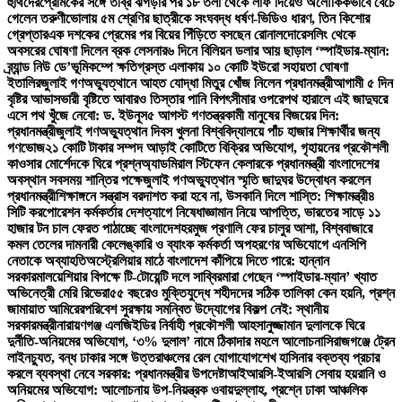
হুথিদের
প্রেমিকের সঙ্গে তীব্র ঝগড়ার পর ১৮ তলা থেকে লাফ দিয়েও অলৌকিকভাবে বেঁচে
গেলেন তরুণী
ভোলায় ৫ম শ্রেণির ছাত্রীকে সংঘবদ্ধ ধর্ষণ-ভিডিও ধারণ, তিন কিশোর
গ্রেপ্তার
এক দশকের প্রেমের পর বিয়ের পিঁড়িতে বসছেন রোনালদো
রেসলিং থেকে
অবসরের ঘোষণা দিলেন ব্রক লেসনার
৬ দিনে বিলিয়ন ডলার আয় ছাড়াল ‘স্পাইডার-ম্যান:
ব্র্যান্ড নিউ ডে’
ভূমিকম্পে ক্ষতিগ্রস্ত এলাকায় ১০ কোটি ইউরো সহায়তা ঘোষণা
ইতালির
জুলাই গণঅভ্যুত্থানে আহত যোদ্ধা মিতুর খোঁজ নিলেন প্রধানমন্ত্রী
আগামী ৫ দিন
বৃষ্টির আভাস
ভারী বৃষ্টিতে আবারও তিস্তার পানি বিপৎসীমার ওপরে
পথ হারালে এই জাদুঘরে
এসে পথ খুঁজে নেবো: ড. ইউনূস
৫ আগস্ট গণতন্ত্রকামী মানুষের বিজয়ের দিন:
প্রধানমন্ত্রী
জুলাই গণঅভ্যুত্থান দিবস খুলনা বিশ্ববিদ্যালয়ে পাঁচ হাজার শিক্ষার্থীর জন্য
গণভোজ
২১ কোটি টাকার সম্পদ আড়াই কোটিতে বিক্রির অভিযোগ, গৃহায়নের প্রকৌশলী
কাওসার মোর্শেদকে ঘিরে প্রশ্ন
অ্যাডমিরাল স্টিফেন কেলারকে প্রধানমন্ত্রী বাংলাদেশের
অবস্থান সবসময় শান্তির পক্ষে
জুলাই গণঅভ্যুত্থান স্মৃতি জাদুঘর উদ্বোধন করলেন
প্রধানমন্ত্রী
শিক্ষাঙ্গনে সন্ত্রাস বরদাশত করা হবে না, উসকানি দিলে শাস্তি: শিক্ষামন্ত্রী
৪
সিটি করপোরেশন কর্মকর্তার দেশত্যাগে নিষেধাজ্ঞা
মান নিয়ে আপত্তি, ভারতের সাড়ে ১১
হাজার টন চাল ফেরত পাঠাচ্ছে বাংলাদেশ
হরমুজ প্রণালি ফের চালুর আশা, বিশ্ববাজারে
কমল তেলের দাম
নারী কেলেঙ্কারি ও ব্যাংক কর্মকর্তা অপহরণের অভিযোগে এনসিপি
নেতাকে অব্যাহতি
অস্ট্রেলিয়ার মাঠে বাংলাদেশ কাঁপিয়ে দিতে পারে: হান্নান
সরকার
মালয়েশিয়ার বিপক্ষে টি-টোয়েন্টি দলে সাব্বির
মারা গেছেন ‘স্পাইডার-ম্যান’ খ্যাত
অভিনেত্রী মেরি রিভেরা
৫৫ বছরেও মুক্তিযুদ্ধে শহীদদের সঠিক তালিকা কেন হয়নি, প্রশ্ন
জামায়াত আমিরের
পরিবেশ সুরক্ষায় সমন্বিত উদ্যোগের বিকল্প নেই: স্থানীয়
সরকারমন্ত্রী
নারায়ণগঞ্জ এলজিইডির নির্বাহী প্রকৌশলী আহসানুজ্জামান দুলালকে ঘিরে
দুর্নীতি-অনিয়মের অভিযোগ, ‘৩% দুলাল’ নামে ঠিকাদার মহলে আলোচনা
সিরাজগঞ্জে ট্রেন
লাইনচ্যুত, বন্ধ ঢাকার সঙ্গে উত্তরাঞ্চলের রেল যোগাযোগ
শেখ হাসিনার বক্তব্য প্রচার
করলে ব্যবস্থা নেবে সরকার: প্রধানমন্ত্রীর উপদেষ্টা
আইআরসি-ইআরসি সেবায় হয়রানি ও
অনিয়মের অভিযোগ: আলোচনায় উপ-নিয়ন্ত্রক ওবায়দুল্লাহ, প্রশ্নে ঢাকা আঞ্চলিক