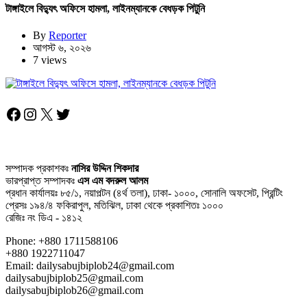
টাঙ্গাইলে বিদ্যুৎ অফিসে হামলা, লাইনম্যানকে বেধড়ক পিটুনি
By
Reporter
আগস্ট ৬, ২০২৬
7 views
Facebook
Instagram
X
Twitter
সম্পাদক প্রকাশকঃ
নাসির উদ্দিন শিকদার
ভারপ্রাপ্ত সম্পাদকঃ
এস এম বদরুল আলম
প্রধান কার্যালয়ঃ ৮৫/১, নয়াপল্টন (৪র্থ তলা), ঢাকা- ১০০০, সোনালি অফসেট, প্রিন্টিং
প্রেসঃ ১৯৪/৪ ফকিরাপুল, মতিঝিল, ঢাকা থেকে প্রকাশিতঃ ১০০০
রেজিঃ নং ডিএ - ১৪১২
Phone: +880 1711588106
+880 1922711047
Email: dailysabujbiplob24@gmail.com
dailysabujbiplob25@gmail.com
dailysabujbiplob26@gmail.com