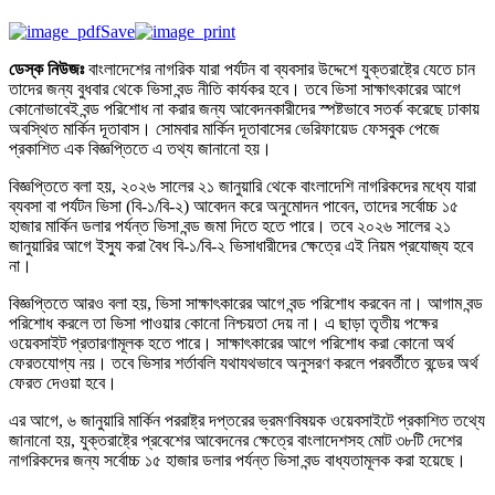
Save
ডেস্ক নিউজঃ
বাংলাদেশের নাগরিক যারা পর্যটন বা ব্যবসার উদ্দেশে যুক্তরাষ্ট্রে যেতে চান
তাদের জন্য বুধবার থেকে ভিসা বন্ড নীতি কার্যকর হবে। তবে ভিসা সাক্ষাৎকারের আগে
কোনোভাবেই বন্ড পরিশোধ না করার জন্য আবেদনকারীদের স্পষ্টভাবে সতর্ক করেছে ঢাকায়
অবস্থিত মার্কিন দূতাবাস। সোমবার মার্কিন দূতাবাসের ভেরিফায়েড ফেসবুক পেজে
প্রকাশিত এক বিজ্ঞপ্তিতে এ তথ্য জানানো হয়।
বিজ্ঞপ্তিতে বলা হয়, ২০২৬ সালের ২১ জানুয়ারি থেকে বাংলাদেশি নাগরিকদের মধ্যে যারা
ব্যবসা বা পর্যটন ভিসা (বি-১/বি-২) আবেদন করে অনুমোদন পাবেন, তাদের সর্বোচ্চ ১৫
হাজার মার্কিন ডলার পর্যন্ত ভিসা বন্ড জমা দিতে হতে পারে। তবে ২০২৬ সালের ২১
জানুয়ারির আগে ইস্যু করা বৈধ বি-১/বি-২ ভিসাধারীদের ক্ষেত্রে এই নিয়ম প্রযোজ্য হবে
না।
বিজ্ঞপ্তিতে আরও বলা হয়, ভিসা সাক্ষাৎকারের আগে বন্ড পরিশোধ করবেন না। আগাম বন্ড
পরিশোধ করলে তা ভিসা পাওয়ার কোনো নিশ্চয়তা দেয় না। এ ছাড়া তৃতীয় পক্ষের
ওয়েবসাইট প্রতারণামূলক হতে পারে। সাক্ষাৎকারের আগে পরিশোধ করা কোনো অর্থ
ফেরতযোগ্য নয়। তবে ভিসার শর্তাবলি যথাযথভাবে অনুসরণ করলে পরবর্তীতে বন্ডের অর্থ
ফেরত দেওয়া হবে।
এর আগে, ৬ জানুয়ারি মার্কিন পররাষ্ট্র দপ্তরের ভ্রমণবিষয়ক ওয়েবসাইটে প্রকাশিত তথ্যে
জানানো হয়, যুক্তরাষ্ট্রে প্রবেশের আবেদনের ক্ষেত্রে বাংলাদেশসহ মোট ৩৮টি দেশের
নাগরিকদের জন্য সর্বোচ্চ ১৫ হাজার ডলার পর্যন্ত ভিসা বন্ড বাধ্যতামূলক করা হয়েছে।