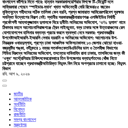
বাংলাদেশ কাঁপিয়ে দিতে পারে: হান্নান সরকার
মালয়েশিয়ার বিপক্ষে টি-টোয়েন্টি দলে
সাব্বির
মারা গেছেন ‘স্পাইডার-ম্যান’ খ্যাত অভিনেত্রী মেরি রিভেরা
৫৫ বছরেও
মুক্তিযুদ্ধে শহীদদের সঠিক তালিকা কেন হয়নি, প্রশ্ন জামায়াত আমিরের
পরিবেশ সুরক্ষায়
সমন্বিত উদ্যোগের বিকল্প নেই: স্থানীয় সরকারমন্ত্রী
নারায়ণগঞ্জ এলজিইডির নির্বাহী
প্রকৌশলী আহসানুজ্জামান দুলালকে ঘিরে দুর্নীতি-অনিয়মের অভিযোগ, ‘৩% দুলাল’ নামে
ঠিকাদার মহলে আলোচনা
সিরাজগঞ্জে ট্রেন লাইনচ্যুত, বন্ধ ঢাকার সঙ্গে উত্তরাঞ্চলের রেল
যোগাযোগ
শেখ হাসিনার বক্তব্য প্রচার করলে ব্যবস্থা নেবে সরকার: প্রধানমন্ত্রীর
উপদেষ্টা
আইআরসি-ইআরসি সেবায় হয়রানি ও অনিয়মের অভিযোগ: আলোচনায় উপ-
নিয়ন্ত্রক ওবায়দুল্লাহ, প্রশ্নে ঢাকা আঞ্চলিক অফিস
ঢাকাসহ ১৩ জেলায় ঝোড়ো হাওয়া-
বজ্রবৃষ্টির শঙ্কা, নদীবন্দরে ১ নম্বর সতর্কসংকেত
বিএডিসির ডাল ও তৈলবীজ বিভাগের
পিডির বিরুদ্ধে অনিয়মের অভিযোগ, তদন্তের দাবি
নাহিদ রানা ঢাকায়, তাসকিনের জন্য কী
‘ওষুধ’ অস্ট্রেলিয়ার চিকিৎসকের
রোববারে তিন উপজেলার বন্যাদুর্গতদের খোঁজ নিতে
চট্টগ্রামে যাচ্ছেন প্রধানমন্ত্রী
অতিরিক্ত বিদ্যুৎ বিল নিয়ে অপপ্রচার চালানো হচ্ছে: বিদ্যুৎ
বিভাগ
রবি. আগ ৯, ২০২৬
জাতীয়
আন্তর্জাতিক
অর্থনীতি
বিনোদন
রাজনীতি
সমগ্র বাংলাদেশ
মন্ত্রণালয়