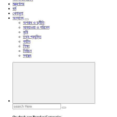
মন্ত্রণালয়
ধর্ম
খেলাধুলা
অন্যান্য
অপরাধ ও দুর্নীতি
আবহাওয়া ও পরিবেশ
কৃষি
তথ্য প্রযুক্তি
পর্যটন
শিক্ষা
নির্বাচন
স্বাস্থ্য
Search
for:
Or check our Popular Categories...