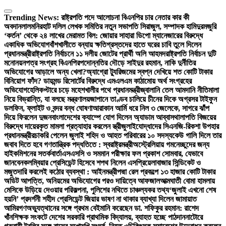
Skip
to
Trending News:
রাষ্ট্রপতি পদে আলোচনা বিএনপির চার নেতার কার কী
content
অবদান
লালমনিরহাট দলিল লেখক সমিতির নতুন সভাপতি সিরাজুল, সম্পাদক হামিদুর
মজুরি
‘কর্তন’ থেকে ২৪ লাখের মেরামত বিল: জোয়ার সাহারা ডিপো ম্যানেজারের বিরুদ্ধে
একাধিক অভিযোগ
বাঁশখালীতে বন্যায় ক্ষতিগ্রস্তদের হাতে ঘরের চাবি তুলে দিলেন
প্রধানমন্ত্রী
রাষ্ট্রপতি নির্বাচনে ১১ দলীয় জোটের প্রার্থী অলি আহমদ
রাষ্ট্রপতি নির্বাচন দুটি
মনোনয়নপত্র সংগ্রহ বিএনপির
পদোন্নতির দৌড়ে সাইদুর রহমান, নাকি দুর্নীতির
অভিযোগের আড়ালে অন্য খেলা?
অ্যাগ্রো ট্যুরিজমের স্বপ্ন দেখিয়ে শত কোটি টাকার
বিনিয়োগ ফাঁদ? ডায়মন্ড রিসোর্টের বিরুদ্ধে এমএলএম কাঠামোয় অর্থ সংগ্রহের
অভিযোগ
হেলিকপ্টারে চড়ে মহেশখালীর পথে প্রধানমন্ত্রী
জ্বালানি তেল আমদানি নীতিমালা
নিয়ে বিভ্রান্তি, যা বলছে মন্ত্রণালয়
জাপানে তাণ্ডব চালিয়ে চীনের দিকে অগ্রসর টাইফুন
ডলফিন, ফ্লাইট ও বন্দর বন্ধ ঘোষণা
আরাকান আর্মি ধরে নিল ৩ জেলেকে, সাগরে ঝাঁপ
দিয়ে ফিরলেন দুজন
বাংলাদেশের ক্যাম্পে যোগ দিলেন অ্যাডাম আব্বাস
থালাপতি বিজয়ের
বিরুদ্ধে দায়েরকৃত মামলা প্রত্যাহার করলেন স্ত্রী
জুলাইযোদ্ধাদের সিএনজি-রিকশা উপহার
প্রধানমন্ত্রীর
চাকরি পেলেন জুলাই শহিদ ও আহত পরিবারের ১০ সদস্য
কেউ গালি দিলে তার
জবাব দিতে হবে গণতান্ত্রিক পদ্ধতিতে : স্বরাষ্ট্রমন্ত্রী
অস্ট্রেলিয়ায় গমনেচ্ছুদের জন্য
হাইকমিশনের সতর্কবার্তা
এসএসসি ও সমমান পরীক্ষার ফল প্রকাশ সোমবার, যেভাবে
জানবেন
কলম্বিয়ার প্রেসিডেন্ট হিসেবে শপথ নিলেন এসপ্রিয়েলা
বাজার সিন্ডিকেট ও
মজুতদারি করলেই কঠোর ব্যবস্থা : আইনমন্ত্রী
পদ্মা রেল প্রকল্পে ১৩ হাজার কোটি টাকার
অডিট আপত্তি, অনিয়মের অভিযোগের পরও দায়িত্বে আফজাল
আত্মঘাতী বোমা হামলায়
মেসিকে উড়িয়ে দেওয়ার পরিকল্পনা, পুলিশের নথিতে চাঞ্চল্যকর তথ্য
‘জুলাই এখনো শেষ
হয়নি’ প্রদর্শনী শহীদ প্রেসিডেন্ট জিয়ার ভাষণ না থাকার ব্যাখ্যা দিলেন জামায়াত
আমির
গণঅভ্যুত্থানের সঙ্গে প্রথম বেইমানি করেছেন ডা. শফিকুর রহমান: রাশেদ
খাঁন
শিক্ষক সংকটে দেশের সরকারি প্রাথমিক বিদ্যালয়, ব্যাহত হচ্ছে পাঠদান
নাটোরে