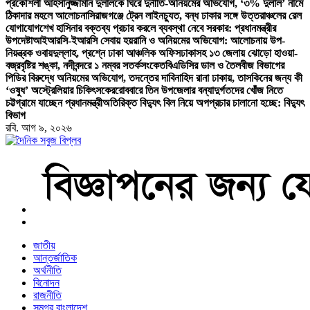
প্রকৌশলী আহসানুজ্জামান দুলালকে ঘিরে দুর্নীতি-অনিয়মের অভিযোগ, ‘৩% দুলাল’ নামে
ঠিকাদার মহলে আলোচনা
সিরাজগঞ্জে ট্রেন লাইনচ্যুত, বন্ধ ঢাকার সঙ্গে উত্তরাঞ্চলের রেল
যোগাযোগ
শেখ হাসিনার বক্তব্য প্রচার করলে ব্যবস্থা নেবে সরকার: প্রধানমন্ত্রীর
উপদেষ্টা
আইআরসি-ইআরসি সেবায় হয়রানি ও অনিয়মের অভিযোগ: আলোচনায় উপ-
নিয়ন্ত্রক ওবায়দুল্লাহ, প্রশ্নে ঢাকা আঞ্চলিক অফিস
ঢাকাসহ ১৩ জেলায় ঝোড়ো হাওয়া-
বজ্রবৃষ্টির শঙ্কা, নদীবন্দরে ১ নম্বর সতর্কসংকেত
বিএডিসির ডাল ও তৈলবীজ বিভাগের
পিডির বিরুদ্ধে অনিয়মের অভিযোগ, তদন্তের দাবি
নাহিদ রানা ঢাকায়, তাসকিনের জন্য কী
‘ওষুধ’ অস্ট্রেলিয়ার চিকিৎসকের
রোববারে তিন উপজেলার বন্যাদুর্গতদের খোঁজ নিতে
চট্টগ্রামে যাচ্ছেন প্রধানমন্ত্রী
অতিরিক্ত বিদ্যুৎ বিল নিয়ে অপপ্রচার চালানো হচ্ছে: বিদ্যুৎ
বিভাগ
রবি. আগ ৯, ২০২৬
বাংলা নিউজ পেপার
জাতীয়
আন্তর্জাতিক
অর্থনীতি
বিনোদন
রাজনীতি
সমগ্র বাংলাদেশ