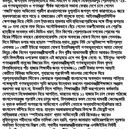
কর্মসূচি, জগন্নাথ বিশ্ববিদ্যালয়ে সভা-সমাবেশ ও মিছিল নিষিদ্ধ
মিরপুর প্রেসক্লাবে ‘২৪-
এর গণঅভ্যুত্থান ও গণতন্ত্র’ শীর্ষক আলোচনা সভা
না ফেরার দেশে চলে গেলেন
‘গজনি’খ্যাত অভিনেতা প্রদীপ রাওয়াত
সাবেক যুগ্মসচিব জগলুল পাশা কারাগারে
১৬ বছরে
ক্রসফায়ারের নামে সাড়ে ৪ হাজারেরও বেশি মানুষকে হত্যা: আইনমন্ত্রী
ব্যালিস্টিক
ক্ষেপণাস্ত্র দিয়ে সৌদি তেল ট্যাংকারে হামলার দাবি হুথিদের
প্রেমিকের সঙ্গে তীব্র ঝগড়ার
পর ১৮ তলা থেকে লাফ দিয়েও অলৌকিকভাবে বেঁচে গেলেন তরুণী
ভোলায় ৫ম শ্রেণির
ছাত্রীকে সংঘবদ্ধ ধর্ষণ-ভিডিও ধারণ, তিন কিশোর গ্রেপ্তার
এক দশকের প্রেমের পর
বিয়ের পিঁড়িতে বসছেন রোনালদো
রেসলিং থেকে অবসরের ঘোষণা দিলেন ব্রক লেসনার
৬
দিনে বিলিয়ন ডলার আয় ছাড়াল ‘স্পাইডার-ম্যান: ব্র্যান্ড নিউ ডে’
ভূমিকম্পে ক্ষতিগ্রস্ত
এলাকায় ১০ কোটি ইউরো সহায়তা ঘোষণা ইতালির
জুলাই গণঅভ্যুত্থানে আহত যোদ্ধা
মিতুর খোঁজ নিলেন প্রধানমন্ত্রী
আগামী ৫ দিন বৃষ্টির আভাস
ভারী বৃষ্টিতে আবারও তিস্তার
পানি বিপৎসীমার ওপরে
পথ হারালে এই জাদুঘরে এসে পথ খুঁজে নেবো: ড. ইউনূস
৫ আগস্ট
গণতন্ত্রকামী মানুষের বিজয়ের দিন: প্রধানমন্ত্রী
জুলাই গণঅভ্যুত্থান দিবস খুলনা
বিশ্ববিদ্যালয়ে পাঁচ হাজার শিক্ষার্থীর জন্য গণভোজ
২১ কোটি টাকার সম্পদ আড়াই
কোটিতে বিক্রির অভিযোগ, গৃহায়নের প্রকৌশলী কাওসার মোর্শেদকে ঘিরে
প্রশ্ন
অ্যাডমিরাল স্টিফেন কেলারকে প্রধানমন্ত্রী বাংলাদেশের অবস্থান সবসময় শান্তির
পক্ষে
জুলাই গণঅভ্যুত্থান স্মৃতি জাদুঘর উদ্বোধন করলেন প্রধানমন্ত্রী
শিক্ষাঙ্গনে সন্ত্রাস
বরদাশত করা হবে না, উসকানি দিলে শাস্তি: শিক্ষামন্ত্রী
৪ সিটি করপোরেশন কর্মকর্তার
দেশত্যাগে নিষেধাজ্ঞা
মান নিয়ে আপত্তি, ভারতের সাড়ে ১১ হাজার টন চাল ফেরত পাঠাচ্ছে
বাংলাদেশ
হরমুজ প্রণালি ফের চালুর আশা, বিশ্ববাজারে কমল তেলের দাম
নারী কেলেঙ্কারি
ও ব্যাংক কর্মকর্তা অপহরণের অভিযোগে এনসিপি নেতাকে অব্যাহতি
অস্ট্রেলিয়ার মাঠে
বাংলাদেশ কাঁপিয়ে দিতে পারে: হান্নান সরকার
মালয়েশিয়ার বিপক্ষে টি-টোয়েন্টি দলে
সাব্বির
মারা গেছেন ‘স্পাইডার-ম্যান’ খ্যাত অভিনেত্রী মেরি রিভেরা
৫৫ বছরেও
মুক্তিযুদ্ধে শহীদদের সঠিক তালিকা কেন হয়নি, প্রশ্ন জামায়াত আমিরের
পরিবেশ সুরক্ষায়
সমন্বিত উদ্যোগের বিকল্প নেই: স্থানীয় সরকারমন্ত্রী
নারায়ণগঞ্জ এলজিইডির নির্বাহী