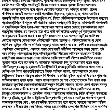
মেসিকে উড়িয়ে দেওয়ার পরিকল্পনা, পুলিশের নথিতে চাঞ্চল্যকর তথ্য
‘জুলাই এখনো শেষ
হয়নি’ প্রদর্শনী শহীদ প্রেসিডেন্ট জিয়ার ভাষণ না থাকার ব্যাখ্যা দিলেন জামায়াত
আমির
গণঅভ্যুত্থানের সঙ্গে প্রথম বেইমানি করেছেন ডা. শফিকুর রহমান: রাশেদ
খাঁন
শিক্ষক সংকটে দেশের সরকারি প্রাথমিক বিদ্যালয়, ব্যাহত হচ্ছে পাঠদান
নাটোরে
গরুবাহী ট্রলির সঙ্গে বাসের মুখোমুখি সংঘর্ষ, নিহত ৩
চিকিৎসক সমাবেশের উদ্বোধন করলেন
প্রধানমন্ত্রী
গ্রিস উপকূলে দুই শতাধিক অভিবাসনপ্রত্যাশী উদ্ধার, অধিকাংশই বাংলাদেশী
ও সুদানি
হরমুজ নিয়ে ইরান-ওমান আলোচনায় আশার আলো দেখছে যুক্তরাষ্ট্র
সারা দেশে
বজ্রবৃষ্টির আভাস, ছয় অঞ্চলে হতে পারে ভারী বর্ষণ
রাষ্ট্রের গুরুত্বপূর্ণ ব্যক্তিদের নিয়ে
অপপ্রচারের বিরুদ্ধে সতর্ক করল পুলিশ
বাংলাদেশসহ ১৪ দেশের সামুদ্রিক প্রতিরক্ষা
জোটের কমান্ডার ঘোষণা করল সৌদি
সৌদি আরব, তুরস্ক ও পাকিস্তানের মধ্যে যৌথ
প্রতিরক্ষা চুক্তি সই
শেখ হাসিনার বক্তব্য ভারত সমর্থন করে না: রণধীর জয়সওয়াল
বগুড়ার
এরুলিয়ায় ফের দুর্ঘটনা, একসঙ্গে প্রাণ গেল স্বামী-স্ত্রী
ভিসা আবেদনে তথ্য গোপন, দুই
বছর নিষিদ্ধ পাকিস্তানের ক্রিকেটার
ত্রিদেশীয় সিরিজের ফাইনালে বাংলাদেশ ইমার্জিং
দল
ইলিয়াস কাঞ্চনের জন্য দোয়া চাইলেন রোজিনা
আওয়ামী লীগের রাজনীতিতে ফেরার
সুযোগ আছে বলে মনে করি না: জামায়াত আমির
র‍্যাব বিলুপ্ত করে আনা হচ্ছে নতুন
বাহিনী
মধ্যপ্রাচ্যজুড়ে ব্ল্যাকআউটের হুঁশিয়ারি ইরানের
যুদ্ধবিরতি কার্যকরের পরও গাজায়
দৈনিক এক শিশুর প্রাণহানি
টাঙ্গাইলে বিদ্যুৎ অফিসে হামলা, লাইনম্যানকে বেধড়ক
পিটুনি
কবে ফিরছেন শরিফুল জানাল বিসিবি
দক্ষিণ কোরিয়া ফুটবল অ্যাসোসিয়েশনে পুলিশের
অভিযান
‘ময়না ছলাৎ ছলাৎ’ খ্যাত গায়ক স্বাগত দে মারা গেছেন
মেয়েকে নিয়ে বাবার কবর
জিয়ারতে জুবাইদা রহমান
লালমনিরহাটে সন্ত্রাস বিরোধী মামলায় সাবেক জেলা পরিষদ সদস্য
মেহেরুন নাহার মেরি কারাগারে
৫ আগস্ট গণঅভ্যুত্থানের বিজয় র‍্যালি পালন করেছে
মিরপুর প্রেসক্লাব
ডাল ও তেলবীজ প্রকল্পে অনিয়মের অভিযোগ: পিডি শফিকুল ইসলামের
বিরুদ্ধে টেন্ডার, ভুয়া বিল ও সিন্ডিকেটের প্রশ্ন
নদী দূষণ রোধে সমন্বিত পদক্ষেপ গ্রহণে
অবহেলার সুযোগ নেই : প্রধানমন্ত্রী
বাংলাদেশে চালু হতে যাচ্ছে ‘ক্যাফে আমাজন’
দক্ষিণ
লেবাননে ২ ইসরায়েলি সেনা নিহত, আহত ৪
মহেশখালীর এলএনজি টার্মিনাল থেকে আংশিক