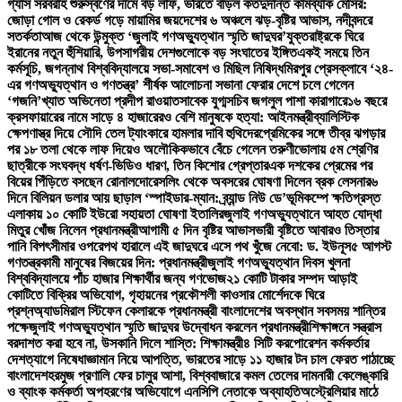
গ্যাস সরবরাহ শুরু
স্বর্ণের দামে বড় লাফ, ভরিতে বাড়ল কত
দুর্দান্ত কামব্যাক মেসির:
জোড়া গোল ও রেকর্ড গড়ে মায়ামির জয়
দেশের ৬ অঞ্চলে ঝড়-বৃষ্টির আভাস, নদীবন্দরে
সতর্কতা
আজ থেকে উন্মুক্ত ‘জুলাই গণঅভ্যুত্থান স্মৃতি জাদুঘর’
যুক্তরাষ্ট্রকে ঘিরে
ইরানের নতুন হুঁশিয়ারি, উপসাগরীয় দেশগুলোকে বড় সংঘাতের ইঙ্গিত
একই সময়ে তিন
কর্মসূচি, জগন্নাথ বিশ্ববিদ্যালয়ে সভা-সমাবেশ ও মিছিল নিষিদ্ধ
মিরপুর প্রেসক্লাবে ‘২৪-
এর গণঅভ্যুত্থান ও গণতন্ত্র’ শীর্ষক আলোচনা সভা
না ফেরার দেশে চলে গেলেন
‘গজনি’খ্যাত অভিনেতা প্রদীপ রাওয়াত
সাবেক যুগ্মসচিব জগলুল পাশা কারাগারে
১৬ বছরে
ক্রসফায়ারের নামে সাড়ে ৪ হাজারেরও বেশি মানুষকে হত্যা: আইনমন্ত্রী
ব্যালিস্টিক
ক্ষেপণাস্ত্র দিয়ে সৌদি তেল ট্যাংকারে হামলার দাবি হুথিদের
প্রেমিকের সঙ্গে তীব্র ঝগড়ার
পর ১৮ তলা থেকে লাফ দিয়েও অলৌকিকভাবে বেঁচে গেলেন তরুণী
ভোলায় ৫ম শ্রেণির
ছাত্রীকে সংঘবদ্ধ ধর্ষণ-ভিডিও ধারণ, তিন কিশোর গ্রেপ্তার
এক দশকের প্রেমের পর
বিয়ের পিঁড়িতে বসছেন রোনালদো
রেসলিং থেকে অবসরের ঘোষণা দিলেন ব্রক লেসনার
৬
দিনে বিলিয়ন ডলার আয় ছাড়াল ‘স্পাইডার-ম্যান: ব্র্যান্ড নিউ ডে’
ভূমিকম্পে ক্ষতিগ্রস্ত
এলাকায় ১০ কোটি ইউরো সহায়তা ঘোষণা ইতালির
জুলাই গণঅভ্যুত্থানে আহত যোদ্ধা
মিতুর খোঁজ নিলেন প্রধানমন্ত্রী
আগামী ৫ দিন বৃষ্টির আভাস
ভারী বৃষ্টিতে আবারও তিস্তার
পানি বিপৎসীমার ওপরে
পথ হারালে এই জাদুঘরে এসে পথ খুঁজে নেবো: ড. ইউনূস
৫ আগস্ট
গণতন্ত্রকামী মানুষের বিজয়ের দিন: প্রধানমন্ত্রী
জুলাই গণঅভ্যুত্থান দিবস খুলনা
বিশ্ববিদ্যালয়ে পাঁচ হাজার শিক্ষার্থীর জন্য গণভোজ
২১ কোটি টাকার সম্পদ আড়াই
কোটিতে বিক্রির অভিযোগ, গৃহায়নের প্রকৌশলী কাওসার মোর্শেদকে ঘিরে
প্রশ্ন
অ্যাডমিরাল স্টিফেন কেলারকে প্রধানমন্ত্রী বাংলাদেশের অবস্থান সবসময় শান্তির
পক্ষে
জুলাই গণঅভ্যুত্থান স্মৃতি জাদুঘর উদ্বোধন করলেন প্রধানমন্ত্রী
শিক্ষাঙ্গনে সন্ত্রাস
বরদাশত করা হবে না, উসকানি দিলে শাস্তি: শিক্ষামন্ত্রী
৪ সিটি করপোরেশন কর্মকর্তার
দেশত্যাগে নিষেধাজ্ঞা
মান নিয়ে আপত্তি, ভারতের সাড়ে ১১ হাজার টন চাল ফেরত পাঠাচ্ছে
বাংলাদেশ
হরমুজ প্রণালি ফের চালুর আশা, বিশ্ববাজারে কমল তেলের দাম
নারী কেলেঙ্কারি
ও ব্যাংক কর্মকর্তা অপহরণের অভিযোগে এনসিপি নেতাকে অব্যাহতি
অস্ট্রেলিয়ার মাঠে