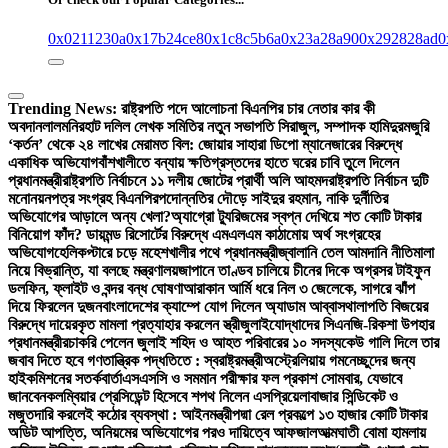
0x0211230a
0x17b24ce8
0x1c8c5b6a
0x23a28a90
0x292828ad
0
Trending News:
রাষ্ট্রপতি পদে আলোচনা বিএনপির চার নেতার কার কী
অবদান
লালমনিরহাট দলিল লেখক সমিতির নতুন সভাপতি সিরাজুল, সম্পাদক হামিদুর
মজুরি
‘কর্তন’ থেকে ২৪ লাখের মেরামত বিল: জোয়ার সাহারা ডিপো ম্যানেজারের বিরুদ্ধে
একাধিক অভিযোগ
বাঁশখালীতে বন্যায় ক্ষতিগ্রস্তদের হাতে ঘরের চাবি তুলে দিলেন
প্রধানমন্ত্রী
রাষ্ট্রপতি নির্বাচনে ১১ দলীয় জোটের প্রার্থী অলি আহমদ
রাষ্ট্রপতি নির্বাচন দুটি
মনোনয়নপত্র সংগ্রহ বিএনপির
পদোন্নতির দৌড়ে সাইদুর রহমান, নাকি দুর্নীতির
অভিযোগের আড়ালে অন্য খেলা?
অ্যাগ্রো ট্যুরিজমের স্বপ্ন দেখিয়ে শত কোটি টাকার
বিনিয়োগ ফাঁদ? ডায়মন্ড রিসোর্টের বিরুদ্ধে এমএলএম কাঠামোয় অর্থ সংগ্রহের
অভিযোগ
হেলিকপ্টারে চড়ে মহেশখালীর পথে প্রধানমন্ত্রী
জ্বালানি তেল আমদানি নীতিমালা
নিয়ে বিভ্রান্তি, যা বলছে মন্ত্রণালয়
জাপানে তাণ্ডব চালিয়ে চীনের দিকে অগ্রসর টাইফুন
ডলফিন, ফ্লাইট ও বন্দর বন্ধ ঘোষণা
আরাকান আর্মি ধরে নিল ৩ জেলেকে, সাগরে ঝাঁপ
দিয়ে ফিরলেন দুজন
বাংলাদেশের ক্যাম্পে যোগ দিলেন অ্যাডাম আব্বাস
থালাপতি বিজয়ের
বিরুদ্ধে দায়েরকৃত মামলা প্রত্যাহার করলেন স্ত্রী
জুলাইযোদ্ধাদের সিএনজি-রিকশা উপহার
প্রধানমন্ত্রীর
চাকরি পেলেন জুলাই শহিদ ও আহত পরিবারের ১০ সদস্য
কেউ গালি দিলে তার
জবাব দিতে হবে গণতান্ত্রিক পদ্ধতিতে : স্বরাষ্ট্রমন্ত্রী
অস্ট্রেলিয়ায় গমনেচ্ছুদের জন্য
হাইকমিশনের সতর্কবার্তা
এসএসসি ও সমমান পরীক্ষার ফল প্রকাশ সোমবার, যেভাবে
জানবেন
কলম্বিয়ার প্রেসিডেন্ট হিসেবে শপথ নিলেন এসপ্রিয়েলা
বাজার সিন্ডিকেট ও
মজুতদারি করলেই কঠোর ব্যবস্থা : আইনমন্ত্রী
পদ্মা রেল প্রকল্পে ১৩ হাজার কোটি টাকার
অডিট আপত্তি, অনিয়মের অভিযোগের পরও দায়িত্বে আফজাল
আত্মঘাতী বোমা হামলায়