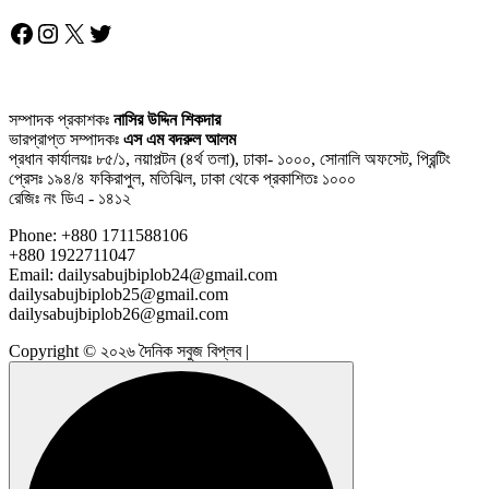
Facebook
Instagram
X
Twitter
সম্পাদক প্রকাশকঃ
নাসির উদ্দিন শিকদার
ভারপ্রাপ্ত সম্পাদকঃ
এস এম বদরুল আলম
প্রধান কার্যালয়ঃ ৮৫/১, নয়াপল্টন (৪র্থ তলা), ঢাকা- ১০০০, সোনালি অফসেট, প্রিন্টিং
প্রেসঃ ১৯৪/৪ ফকিরাপুল, মতিঝিল, ঢাকা থেকে প্রকাশিতঃ ১০০০
রেজিঃ নং ডিএ - ১৪১২
Phone: +880 1711588106
+880 1922711047
Email: dailysabujbiplob24@gmail.com
dailysabujbiplob25@gmail.com
dailysabujbiplob26@gmail.com
Copyright © ২০২৬ দৈনিক সবুজ বিপ্লব |