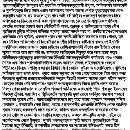
গরুবাহী ট্রলির সঙ্গে বাসের মুখোমুখি সংঘর্ষ, নিহত ৩
চিকিৎসক সমাবেশের উদ্বোধন করলেন
প্রধানমন্ত্রী
গ্রিস উপকূলে দুই শতাধিক অভিবাসনপ্রত্যাশী উদ্ধার, অধিকাংশই বাংলাদেশী
ও সুদানি
হরমুজ নিয়ে ইরান-ওমান আলোচনায় আশার আলো দেখছে যুক্তরাষ্ট্র
সারা দেশে
বজ্রবৃষ্টির আভাস, ছয় অঞ্চলে হতে পারে ভারী বর্ষণ
রাষ্ট্রের গুরুত্বপূর্ণ ব্যক্তিদের নিয়ে
অপপ্রচারের বিরুদ্ধে সতর্ক করল পুলিশ
বাংলাদেশসহ ১৪ দেশের সামুদ্রিক প্রতিরক্ষা
জোটের কমান্ডার ঘোষণা করল সৌদি
সৌদি আরব, তুরস্ক ও পাকিস্তানের মধ্যে যৌথ
প্রতিরক্ষা চুক্তি সই
শেখ হাসিনার বক্তব্য ভারত সমর্থন করে না: রণধীর জয়সওয়াল
বগুড়ার
এরুলিয়ায় ফের দুর্ঘটনা, একসঙ্গে প্রাণ গেল স্বামী-স্ত্রী
ভিসা আবেদনে তথ্য গোপন, দুই
বছর নিষিদ্ধ পাকিস্তানের ক্রিকেটার
ত্রিদেশীয় সিরিজের ফাইনালে বাংলাদেশ ইমার্জিং
দল
ইলিয়াস কাঞ্চনের জন্য দোয়া চাইলেন রোজিনা
আওয়ামী লীগের রাজনীতিতে ফেরার
সুযোগ আছে বলে মনে করি না: জামায়াত আমির
র‍্যাব বিলুপ্ত করে আনা হচ্ছে নতুন
বাহিনী
মধ্যপ্রাচ্যজুড়ে ব্ল্যাকআউটের হুঁশিয়ারি ইরানের
যুদ্ধবিরতি কার্যকরের পরও গাজায়
দৈনিক এক শিশুর প্রাণহানি
টাঙ্গাইলে বিদ্যুৎ অফিসে হামলা, লাইনম্যানকে বেধড়ক
পিটুনি
কবে ফিরছেন শরিফুল জানাল বিসিবি
দক্ষিণ কোরিয়া ফুটবল অ্যাসোসিয়েশনে পুলিশের
অভিযান
‘ময়না ছলাৎ ছলাৎ’ খ্যাত গায়ক স্বাগত দে মারা গেছেন
মেয়েকে নিয়ে বাবার কবর
জিয়ারতে জুবাইদা রহমান
লালমনিরহাটে সন্ত্রাস বিরোধী মামলায় সাবেক জেলা পরিষদ সদস্য
মেহেরুন নাহার মেরি কারাগারে
৫ আগস্ট গণঅভ্যুত্থানের বিজয় র‍্যালি পালন করেছে
মিরপুর প্রেসক্লাব
ডাল ও তেলবীজ প্রকল্পে অনিয়মের অভিযোগ: পিডি শফিকুল ইসলামের
বিরুদ্ধে টেন্ডার, ভুয়া বিল ও সিন্ডিকেটের প্রশ্ন
নদী দূষণ রোধে সমন্বিত পদক্ষেপ গ্রহণে
অবহেলার সুযোগ নেই : প্রধানমন্ত্রী
বাংলাদেশে চালু হতে যাচ্ছে ‘ক্যাফে আমাজন’
দক্ষিণ
লেবাননে ২ ইসরায়েলি সেনা নিহত, আহত ৪
মহেশখালীর এলএনজি টার্মিনাল থেকে আংশিক
গ্যাস সরবরাহ শুরু
স্বর্ণের দামে বড় লাফ, ভরিতে বাড়ল কত
দুর্দান্ত কামব্যাক মেসির:
জোড়া গোল ও রেকর্ড গড়ে মায়ামির জয়
দেশের ৬ অঞ্চলে ঝড়-বৃষ্টির আভাস, নদীবন্দরে
সতর্কতা
আজ থেকে উন্মুক্ত ‘জুলাই গণঅভ্যুত্থান স্মৃতি জাদুঘর’
যুক্তরাষ্ট্রকে ঘিরে
ইরানের নতুন হুঁশিয়ারি, উপসাগরীয় দেশগুলোকে বড় সংঘাতের ইঙ্গিত
একই সময়ে তিন