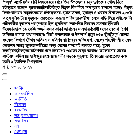
‘ওষুধ’ অস্ট্রেলিয়ার চিকিৎসকের
রোববারে তিন উপজেলার বন্যাদুর্গতদের খোঁজ নিতে
চট্টগ্রামে যাচ্ছেন প্রধানমন্ত্রী
অতিরিক্ত বিদ্যুৎ বিল নিয়ে অপপ্রচার চালানো হচ্ছে: বিদ্যুৎ
বিভাগ
রাশিয়ার সমুদ্রসৈকতে ইউক্রেনের ড্রোন হামলা, হতাহত ৪৭
ভারত সীমান্তে ২৫০টি
অত্যাধুনিক চীনা যুদ্ধযান মোতায়েন করলো পাকিস্তান
পরীক্ষা শেষে বাড়ি গিয়ে এইচএসসি
পরীক্ষার্থীরা বুঝলেন প্রশ্নপত্র ছিল ভুল
ফিফা সভাপতির বিরুদ্ধে মামলার হুঁশিয়ারি
উয়েফার
হঠাৎ ১৬ কেজি ওজন কমার কারণ জানালেন সালমান
বিরোধী দলের নেতারা ‘শেখ
হাসিনার ভাষায়’ কথা বলছেন: মির্জা ফখরুল
হাম ও উপসর্গে মৃত্যু ৮৫০ ছুঁইছুঁই
পূর্ব রেলের
সংকেত বিভাগে টেন্ডার অনিয়ম ও কমিশন বাণিজ্যের অভিযোগ, কেন্দ্রে প্রকৌশলী তারেক
মোহাম্মদ শামছ্ তুষার
বেনজীরের অন্য দেশের পাসপোর্ট থাকতে পারে, সন্দেহ
স্বরাষ্ট্রমন্ত্রীর
দুদক কমিশনার পদে নিয়োগের গুঞ্জনের মধ্যে আবারও আলোচনায় সাবেক
কাস্টমস কমিশনার হাফিজুর রহমান
রাজধানীর সড়কে শৃঙ্খলা: তিনবারের দরপত্রেও কাজ
হয়নি ৯ ট্রাফিক সিগন্যালে
শনি. আগ ৮, ২০২৬
জাতীয়
আন্তর্জাতিক
অর্থনীতি
বিনোদন
রাজনীতি
সমগ্র বাংলাদেশ
মন্ত্রণালয়
ধর্ম
খেলাধুলা