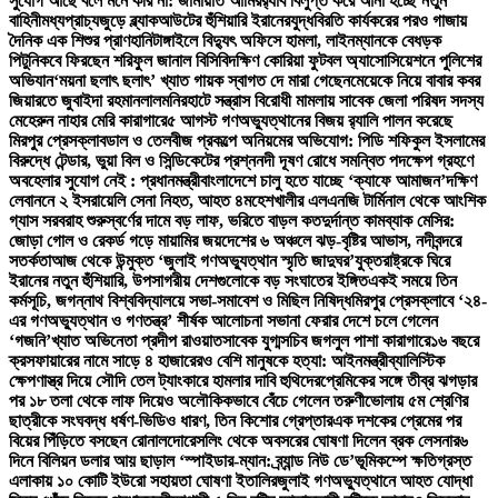
সুযোগ আছে বলে মনে করি না: জামায়াত আমির
র‍্যাব বিলুপ্ত করে আনা হচ্ছে নতুন
বাহিনী
মধ্যপ্রাচ্যজুড়ে ব্ল্যাকআউটের হুঁশিয়ারি ইরানের
যুদ্ধবিরতি কার্যকরের পরও গাজায়
দৈনিক এক শিশুর প্রাণহানি
টাঙ্গাইলে বিদ্যুৎ অফিসে হামলা, লাইনম্যানকে বেধড়ক
পিটুনি
কবে ফিরছেন শরিফুল জানাল বিসিবি
দক্ষিণ কোরিয়া ফুটবল অ্যাসোসিয়েশনে পুলিশের
অভিযান
‘ময়না ছলাৎ ছলাৎ’ খ্যাত গায়ক স্বাগত দে মারা গেছেন
মেয়েকে নিয়ে বাবার কবর
জিয়ারতে জুবাইদা রহমান
লালমনিরহাটে সন্ত্রাস বিরোধী মামলায় সাবেক জেলা পরিষদ সদস্য
মেহেরুন নাহার মেরি কারাগারে
৫ আগস্ট গণঅভ্যুত্থানের বিজয় র‍্যালি পালন করেছে
মিরপুর প্রেসক্লাব
ডাল ও তেলবীজ প্রকল্পে অনিয়মের অভিযোগ: পিডি শফিকুল ইসলামের
বিরুদ্ধে টেন্ডার, ভুয়া বিল ও সিন্ডিকেটের প্রশ্ন
নদী দূষণ রোধে সমন্বিত পদক্ষেপ গ্রহণে
অবহেলার সুযোগ নেই : প্রধানমন্ত্রী
বাংলাদেশে চালু হতে যাচ্ছে ‘ক্যাফে আমাজন’
দক্ষিণ
লেবাননে ২ ইসরায়েলি সেনা নিহত, আহত ৪
মহেশখালীর এলএনজি টার্মিনাল থেকে আংশিক
গ্যাস সরবরাহ শুরু
স্বর্ণের দামে বড় লাফ, ভরিতে বাড়ল কত
দুর্দান্ত কামব্যাক মেসির:
জোড়া গোল ও রেকর্ড গড়ে মায়ামির জয়
দেশের ৬ অঞ্চলে ঝড়-বৃষ্টির আভাস, নদীবন্দরে
সতর্কতা
আজ থেকে উন্মুক্ত ‘জুলাই গণঅভ্যুত্থান স্মৃতি জাদুঘর’
যুক্তরাষ্ট্রকে ঘিরে
ইরানের নতুন হুঁশিয়ারি, উপসাগরীয় দেশগুলোকে বড় সংঘাতের ইঙ্গিত
একই সময়ে তিন
কর্মসূচি, জগন্নাথ বিশ্ববিদ্যালয়ে সভা-সমাবেশ ও মিছিল নিষিদ্ধ
মিরপুর প্রেসক্লাবে ‘২৪-
এর গণঅভ্যুত্থান ও গণতন্ত্র’ শীর্ষক আলোচনা সভা
না ফেরার দেশে চলে গেলেন
‘গজনি’খ্যাত অভিনেতা প্রদীপ রাওয়াত
সাবেক যুগ্মসচিব জগলুল পাশা কারাগারে
১৬ বছরে
ক্রসফায়ারের নামে সাড়ে ৪ হাজারেরও বেশি মানুষকে হত্যা: আইনমন্ত্রী
ব্যালিস্টিক
ক্ষেপণাস্ত্র দিয়ে সৌদি তেল ট্যাংকারে হামলার দাবি হুথিদের
প্রেমিকের সঙ্গে তীব্র ঝগড়ার
পর ১৮ তলা থেকে লাফ দিয়েও অলৌকিকভাবে বেঁচে গেলেন তরুণী
ভোলায় ৫ম শ্রেণির
ছাত্রীকে সংঘবদ্ধ ধর্ষণ-ভিডিও ধারণ, তিন কিশোর গ্রেপ্তার
এক দশকের প্রেমের পর
বিয়ের পিঁড়িতে বসছেন রোনালদো
রেসলিং থেকে অবসরের ঘোষণা দিলেন ব্রক লেসনার
৬
দিনে বিলিয়ন ডলার আয় ছাড়াল ‘স্পাইডার-ম্যান: ব্র্যান্ড নিউ ডে’
ভূমিকম্পে ক্ষতিগ্রস্ত
এলাকায় ১০ কোটি ইউরো সহায়তা ঘোষণা ইতালির
জুলাই গণঅভ্যুত্থানে আহত যোদ্ধা