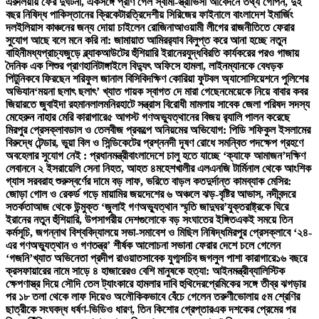
এরুলিয়ায় ফের দুর্ঘটনা, একসঙ্গে প্রাণ গেল স্বামী-স্ত্রী
ভিসা আবেদনে তথ্য গোপন, দুই
বছর নিষিদ্ধ পাকিস্তানের ক্রিকেটার
ত্রিদেশীয় সিরিজের ফাইনালে বাংলাদেশ ইমার্জিং
দল
ইলিয়াস কাঞ্চনের জন্য দোয়া চাইলেন রোজিনা
আওয়ামী লীগের রাজনীতিতে ফেরার
সুযোগ আছে বলে মনে করি না: জামায়াত আমির
র‍্যাব বিলুপ্ত করে আনা হচ্ছে নতুন
বাহিনী
মধ্যপ্রাচ্যজুড়ে ব্ল্যাকআউটের হুঁশিয়ারি ইরানের
যুদ্ধবিরতি কার্যকরের পরও গাজায়
দৈনিক এক শিশুর প্রাণহানি
টাঙ্গাইলে বিদ্যুৎ অফিসে হামলা, লাইনম্যানকে বেধড়ক
পিটুনি
কবে ফিরছেন শরিফুল জানাল বিসিবি
দক্ষিণ কোরিয়া ফুটবল অ্যাসোসিয়েশনে পুলিশের
অভিযান
‘ময়না ছলাৎ ছলাৎ’ খ্যাত গায়ক স্বাগত দে মারা গেছেন
মেয়েকে নিয়ে বাবার কবর
জিয়ারতে জুবাইদা রহমান
লালমনিরহাটে সন্ত্রাস বিরোধী মামলায় সাবেক জেলা পরিষদ সদস্য
মেহেরুন নাহার মেরি কারাগারে
৫ আগস্ট গণঅভ্যুত্থানের বিজয় র‍্যালি পালন করেছে
মিরপুর প্রেসক্লাব
ডাল ও তেলবীজ প্রকল্পে অনিয়মের অভিযোগ: পিডি শফিকুল ইসলামের
বিরুদ্ধে টেন্ডার, ভুয়া বিল ও সিন্ডিকেটের প্রশ্ন
নদী দূষণ রোধে সমন্বিত পদক্ষেপ গ্রহণে
অবহেলার সুযোগ নেই : প্রধানমন্ত্রী
বাংলাদেশে চালু হতে যাচ্ছে ‘ক্যাফে আমাজন’
দক্ষিণ
লেবাননে ২ ইসরায়েলি সেনা নিহত, আহত ৪
মহেশখালীর এলএনজি টার্মিনাল থেকে আংশিক
গ্যাস সরবরাহ শুরু
স্বর্ণের দামে বড় লাফ, ভরিতে বাড়ল কত
দুর্দান্ত কামব্যাক মেসির:
জোড়া গোল ও রেকর্ড গড়ে মায়ামির জয়
দেশের ৬ অঞ্চলে ঝড়-বৃষ্টির আভাস, নদীবন্দরে
সতর্কতা
আজ থেকে উন্মুক্ত ‘জুলাই গণঅভ্যুত্থান স্মৃতি জাদুঘর’
যুক্তরাষ্ট্রকে ঘিরে
ইরানের নতুন হুঁশিয়ারি, উপসাগরীয় দেশগুলোকে বড় সংঘাতের ইঙ্গিত
একই সময়ে তিন
কর্মসূচি, জগন্নাথ বিশ্ববিদ্যালয়ে সভা-সমাবেশ ও মিছিল নিষিদ্ধ
মিরপুর প্রেসক্লাবে ‘২৪-
এর গণঅভ্যুত্থান ও গণতন্ত্র’ শীর্ষক আলোচনা সভা
না ফেরার দেশে চলে গেলেন
‘গজনি’খ্যাত অভিনেতা প্রদীপ রাওয়াত
সাবেক যুগ্মসচিব জগলুল পাশা কারাগারে
১৬ বছরে
ক্রসফায়ারের নামে সাড়ে ৪ হাজারেরও বেশি মানুষকে হত্যা: আইনমন্ত্রী
ব্যালিস্টিক
ক্ষেপণাস্ত্র দিয়ে সৌদি তেল ট্যাংকারে হামলার দাবি হুথিদের
প্রেমিকের সঙ্গে তীব্র ঝগড়ার
পর ১৮ তলা থেকে লাফ দিয়েও অলৌকিকভাবে বেঁচে গেলেন তরুণী
ভোলায় ৫ম শ্রেণির
ছাত্রীকে সংঘবদ্ধ ধর্ষণ-ভিডিও ধারণ, তিন কিশোর গ্রেপ্তার
এক দশকের প্রেমের পর