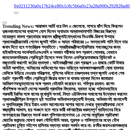
0x0211230a
0x17b24ce8
0x1c8c5b6a
0x23a28a90
0x292828ad
0
Trending News:
আরাকান আর্মি ধরে নিল ৩ জেলেকে, সাগরে ঝাঁপ দিয়ে ফিরলেন
দুজন
বাংলাদেশের ক্যাম্পে যোগ দিলেন অ্যাডাম আব্বাস
থালাপতি বিজয়ের বিরুদ্ধে
দায়েরকৃত মামলা প্রত্যাহার করলেন স্ত্রী
জুলাইযোদ্ধাদের সিএনজি-রিকশা উপহার
প্রধানমন্ত্রীর
চাকরি পেলেন জুলাই শহিদ ও আহত পরিবারের ১০ সদস্য
কেউ গালি দিলে তার
জবাব দিতে হবে গণতান্ত্রিক পদ্ধতিতে : স্বরাষ্ট্রমন্ত্রী
অস্ট্রেলিয়ায় গমনেচ্ছুদের জন্য
হাইকমিশনের সতর্কবার্তা
এসএসসি ও সমমান পরীক্ষার ফল প্রকাশ সোমবার, যেভাবে
জানবেন
কলম্বিয়ার প্রেসিডেন্ট হিসেবে শপথ নিলেন এসপ্রিয়েলা
বাজার সিন্ডিকেট ও
মজুতদারি করলেই কঠোর ব্যবস্থা : আইনমন্ত্রী
পদ্মা রেল প্রকল্পে ১৩ হাজার কোটি টাকার
অডিট আপত্তি, অনিয়মের অভিযোগের পরও দায়িত্বে আফজাল
আত্মঘাতী বোমা হামলায়
মেসিকে উড়িয়ে দেওয়ার পরিকল্পনা, পুলিশের নথিতে চাঞ্চল্যকর তথ্য
‘জুলাই এখনো শেষ
হয়নি’ প্রদর্শনী শহীদ প্রেসিডেন্ট জিয়ার ভাষণ না থাকার ব্যাখ্যা দিলেন জামায়াত
আমির
গণঅভ্যুত্থানের সঙ্গে প্রথম বেইমানি করেছেন ডা. শফিকুর রহমান: রাশেদ
খাঁন
শিক্ষক সংকটে দেশের সরকারি প্রাথমিক বিদ্যালয়, ব্যাহত হচ্ছে পাঠদান
নাটোরে
গরুবাহী ট্রলির সঙ্গে বাসের মুখোমুখি সংঘর্ষ, নিহত ৩
চিকিৎসক সমাবেশের উদ্বোধন করলেন
প্রধানমন্ত্রী
গ্রিস উপকূলে দুই শতাধিক অভিবাসনপ্রত্যাশী উদ্ধার, অধিকাংশই বাংলাদেশী
ও সুদানি
হরমুজ নিয়ে ইরান-ওমান আলোচনায় আশার আলো দেখছে যুক্তরাষ্ট্র
সারা দেশে
বজ্রবৃষ্টির আভাস, ছয় অঞ্চলে হতে পারে ভারী বর্ষণ
রাষ্ট্রের গুরুত্বপূর্ণ ব্যক্তিদের নিয়ে
অপপ্রচারের বিরুদ্ধে সতর্ক করল পুলিশ
বাংলাদেশসহ ১৪ দেশের সামুদ্রিক প্রতিরক্ষা
জোটের কমান্ডার ঘোষণা করল সৌদি
সৌদি আরব, তুরস্ক ও পাকিস্তানের মধ্যে যৌথ
প্রতিরক্ষা চুক্তি সই
শেখ হাসিনার বক্তব্য ভারত সমর্থন করে না: রণধীর জয়সওয়াল
বগুড়ার