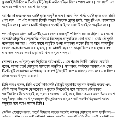
ফ্র্যাঞ্চাইজিভিত্তিক টি-টোয়েন্টি টুর্নামেন্ট আইএলটি২০ লিগের পঞ্চম আসর। মাসব্যাপী চলা
আসরের পর্দা নামবে ২০শে ডিসেম্বর।
আগের আসরের এবারও ৩৪টি ম্যাচ অনুষ্ঠিত হবে। এতে লিগ পর্বের ৩০টি ম্যাচ এবং চারটি
প্লে-অফ—যা এই অঞ্চলের তিনটি প্রধান ক্রিকেট কেন্দ্র দুবাই, আবুধাবি এবং শারজাহতে
অনুষ্ঠিত হবে। আগের চারটি মৌসুমের মতোই ফাইনাল ম্যাচটি দুবাইতে অনুষ্ঠিত হবে।
গত মৌসুমের আগে আইএলটি২০-এর খেলার সময়সূচী পরিবর্তন করা হয়েছিল। এর আগে
আসরটি জানুয়ারি-ফেব্রুয়ারির পরিবর্তে ডিসেম্বর-জানুয়ারিতে খেলা হতো। এবার মৌসুমটি
নভেম্বরে শুরু হবে। একই সময়ে অনুষ্ঠিত হওয়া অন্যান্য অনেক লিগের সাথে সময়সূচির
সংঘাত এড়ানোর জন্য করা হয়েছে। যা আগামী বছর ১০ জানুয়ারির পর শুরু হওয়ার কথা
তার সঙ্গে সময়ের সংঘর্ষ এড়ানোই ছিল অন্যতম লক্ষ্য।
সোমবার (১৩ এপ্রিল) এক বিবৃতিতে আইএলটি২০-এর প্রধান নির্বাহী ডেভিড হোয়াইট
বলেন, আমরা চতুর্থ মৌসুমের সাফল্যে আনন্দিত। সম্প্রচার, দর্শকদের আগ্রহ এবং সেরা
টি-টোয়েন্টি তারকাদের অংশগ্রহণের কারণে টুর্নামেন্টটি ব্যাপক সাফল্য লাভ করে এবং লিগের
মানও আরও উন্নত হয়েছে।
তিনি আরও বলেন, ডিপি ওয়ার্ল্ড আইএলটি-টোয়েন্টি ক্রমাগত ব্যাপক উন্নতি করছে এবং
সৌদি আরব ক্রিকেট ফেডারেশন ও কুয়েত ক্রিকেটের সঙ্গে আমাদের কৌশলগত
অংশীদারিত্ব ইতোমধ্যেই বড় প্রভাব ফেলছে। এই বছর, সিজন ৫-এর আগে উভয় দেশে
অনুষ্ঠিতব্য আমাদের উন্নয়নমূলক টুর্নামেন্টগুলোর মাধ্যমে এই অংশীদারিত্বগুলো আরও
সমুন্নত হবে বলেও জানান তিনি।
ডেভিড হোয়াইট বলেন, চতুর্থ সিজনের আগের মতোই আসন্ন মৌসুমের জন্য ছয়টি দল—
বর্তমান চ্যাম্পিয়ন ডেজার্ট ভাইপার্স, গালফ জায়ান্টস, এমআই এমিরেটস, দুবাই ক্যাপিটালস,