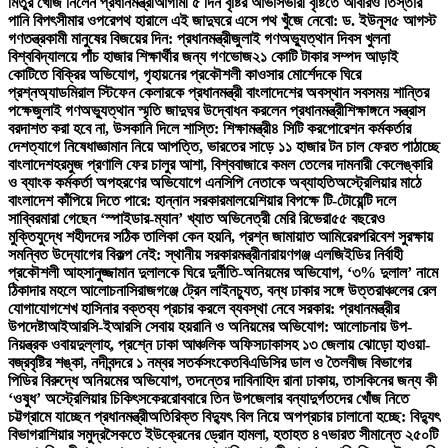
মিতুর খোঁজ নিলেন প্রধানমন্ত্রী
আগামী ৫ দিন বৃষ্টির আভাস
ভারী বৃষ্টিতে আবারও তিস্তার
পানি বিপৎসীমার ওপরে
পথ হারালে এই জাদুঘরে এসে পথ খুঁজে নেবো: ড. ইউনূস
৫ আগস্ট
গণতন্ত্রকামী মানুষের বিজয়ের দিন: প্রধানমন্ত্রী
জুলাই গণঅভ্যুত্থান দিবস খুলনা
বিশ্ববিদ্যালয়ে পাঁচ হাজার শিক্ষার্থীর জন্য গণভোজ
২১ কোটি টাকার সম্পদ আড়াই
কোটিতে বিক্রির অভিযোগ, গৃহায়নের প্রকৌশলী কাওসার মোর্শেদকে ঘিরে
প্রশ্ন
অ্যাডমিরাল স্টিফেন কেলারকে প্রধানমন্ত্রী বাংলাদেশের অবস্থান সবসময় শান্তির
পক্ষে
জুলাই গণঅভ্যুত্থান স্মৃতি জাদুঘর উদ্বোধন করলেন প্রধানমন্ত্রী
শিক্ষাঙ্গনে সন্ত্রাস
বরদাশত করা হবে না, উসকানি দিলে শাস্তি: শিক্ষামন্ত্রী
৪ সিটি করপোরেশন কর্মকর্তার
দেশত্যাগে নিষেধাজ্ঞা
মান নিয়ে আপত্তি, ভারতের সাড়ে ১১ হাজার টন চাল ফেরত পাঠাচ্ছে
বাংলাদেশ
হরমুজ প্রণালি ফের চালুর আশা, বিশ্ববাজারে কমল তেলের দাম
নারী কেলেঙ্কারি
ও ব্যাংক কর্মকর্তা অপহরণের অভিযোগে এনসিপি নেতাকে অব্যাহতি
অস্ট্রেলিয়ার মাঠে
বাংলাদেশ কাঁপিয়ে দিতে পারে: হান্নান সরকার
মালয়েশিয়ার বিপক্ষে টি-টোয়েন্টি দলে
সাব্বির
মারা গেছেন ‘স্পাইডার-ম্যান’ খ্যাত অভিনেত্রী মেরি রিভেরা
৫৫ বছরেও
মুক্তিযুদ্ধে শহীদদের সঠিক তালিকা কেন হয়নি, প্রশ্ন জামায়াত আমিরের
পরিবেশ সুরক্ষায়
সমন্বিত উদ্যোগের বিকল্প নেই: স্থানীয় সরকারমন্ত্রী
নারায়ণগঞ্জ এলজিইডির নির্বাহী
প্রকৌশলী আহসানুজ্জামান দুলালকে ঘিরে দুর্নীতি-অনিয়মের অভিযোগ, ‘৩% দুলাল’ নামে
ঠিকাদার মহলে আলোচনা
সিরাজগঞ্জে ট্রেন লাইনচ্যুত, বন্ধ ঢাকার সঙ্গে উত্তরাঞ্চলের রেল
যোগাযোগ
শেখ হাসিনার বক্তব্য প্রচার করলে ব্যবস্থা নেবে সরকার: প্রধানমন্ত্রীর
উপদেষ্টা
আইআরসি-ইআরসি সেবায় হয়রানি ও অনিয়মের অভিযোগ: আলোচনায় উপ-
নিয়ন্ত্রক ওবায়দুল্লাহ, প্রশ্নে ঢাকা আঞ্চলিক অফিস
ঢাকাসহ ১৩ জেলায় ঝোড়ো হাওয়া-
বজ্রবৃষ্টির শঙ্কা, নদীবন্দরে ১ নম্বর সতর্কসংকেত
বিএডিসির ডাল ও তৈলবীজ বিভাগের
পিডির বিরুদ্ধে অনিয়মের অভিযোগ, তদন্তের দাবি
নাহিদ রানা ঢাকায়, তাসকিনের জন্য কী
‘ওষুধ’ অস্ট্রেলিয়ার চিকিৎসকের
রোববারে তিন উপজেলার বন্যাদুর্গতদের খোঁজ নিতে
চট্টগ্রামে যাচ্ছেন প্রধানমন্ত্রী
অতিরিক্ত বিদ্যুৎ বিল নিয়ে অপপ্রচার চালানো হচ্ছে: বিদ্যুৎ
বিভাগ
রাশিয়ার সমুদ্রসৈকতে ইউক্রেনের ড্রোন হামলা, হতাহত ৪৭
ভারত সীমান্তে ২৫০টি