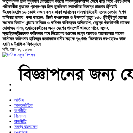
অত্যাধুনিক চীনা যুদ্ধযান মোতায়েন করলো পাকিস্তান
পরীক্ষা শেষে বাড়ি গিয়ে এইচএসসি
পরীক্ষার্থীরা বুঝলেন প্রশ্নপত্র ছিল ভুল
ফিফা সভাপতির বিরুদ্ধে মামলার হুঁশিয়ারি
উয়েফার
হঠাৎ ১৬ কেজি ওজন কমার কারণ জানালেন সালমান
বিরোধী দলের নেতারা ‘শেখ
হাসিনার ভাষায়’ কথা বলছেন: মির্জা ফখরুল
হাম ও উপসর্গে মৃত্যু ৮৫০ ছুঁইছুঁই
পূর্ব রেলের
সংকেত বিভাগে টেন্ডার অনিয়ম ও কমিশন বাণিজ্যের অভিযোগ, কেন্দ্রে প্রকৌশলী তারেক
মোহাম্মদ শামছ্ তুষার
বেনজীরের অন্য দেশের পাসপোর্ট থাকতে পারে, সন্দেহ
স্বরাষ্ট্রমন্ত্রীর
দুদক কমিশনার পদে নিয়োগের গুঞ্জনের মধ্যে আবারও আলোচনায় সাবেক
কাস্টমস কমিশনার হাফিজুর রহমান
রাজধানীর সড়কে শৃঙ্খলা: তিনবারের দরপত্রেও কাজ
হয়নি ৯ ট্রাফিক সিগন্যালে
শনি. আগ ৮, ২০২৬
বাংলা নিউজ পেপার
জাতীয়
আন্তর্জাতিক
অর্থনীতি
বিনোদন
রাজনীতি
সমগ্র বাংলাদেশ
মন্ত্রণালয়