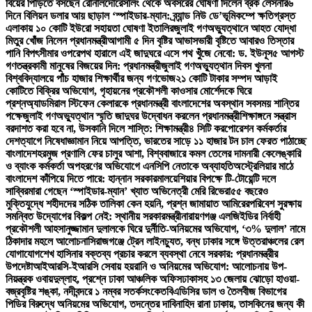
বিয়ের পিঁড়িতে বসছেন রোনালদো
রেসলিং থেকে অবসরের ঘোষণা দিলেন ব্রক লেসনার
৬
দিনে বিলিয়ন ডলার আয় ছাড়াল ‘স্পাইডার-ম্যান: ব্র্যান্ড নিউ ডে’
ভূমিকম্পে ক্ষতিগ্রস্ত
এলাকায় ১০ কোটি ইউরো সহায়তা ঘোষণা ইতালির
জুলাই গণঅভ্যুত্থানে আহত যোদ্ধা
মিতুর খোঁজ নিলেন প্রধানমন্ত্রী
আগামী ৫ দিন বৃষ্টির আভাস
ভারী বৃষ্টিতে আবারও তিস্তার
পানি বিপৎসীমার ওপরে
পথ হারালে এই জাদুঘরে এসে পথ খুঁজে নেবো: ড. ইউনূস
৫ আগস্ট
গণতন্ত্রকামী মানুষের বিজয়ের দিন: প্রধানমন্ত্রী
জুলাই গণঅভ্যুত্থান দিবস খুলনা
বিশ্ববিদ্যালয়ে পাঁচ হাজার শিক্ষার্থীর জন্য গণভোজ
২১ কোটি টাকার সম্পদ আড়াই
কোটিতে বিক্রির অভিযোগ, গৃহায়নের প্রকৌশলী কাওসার মোর্শেদকে ঘিরে
প্রশ্ন
অ্যাডমিরাল স্টিফেন কেলারকে প্রধানমন্ত্রী বাংলাদেশের অবস্থান সবসময় শান্তির
পক্ষে
জুলাই গণঅভ্যুত্থান স্মৃতি জাদুঘর উদ্বোধন করলেন প্রধানমন্ত্রী
শিক্ষাঙ্গনে সন্ত্রাস
বরদাশত করা হবে না, উসকানি দিলে শাস্তি: শিক্ষামন্ত্রী
৪ সিটি করপোরেশন কর্মকর্তার
দেশত্যাগে নিষেধাজ্ঞা
মান নিয়ে আপত্তি, ভারতের সাড়ে ১১ হাজার টন চাল ফেরত পাঠাচ্ছে
বাংলাদেশ
হরমুজ প্রণালি ফের চালুর আশা, বিশ্ববাজারে কমল তেলের দাম
নারী কেলেঙ্কারি
ও ব্যাংক কর্মকর্তা অপহরণের অভিযোগে এনসিপি নেতাকে অব্যাহতি
অস্ট্রেলিয়ার মাঠে
বাংলাদেশ কাঁপিয়ে দিতে পারে: হান্নান সরকার
মালয়েশিয়ার বিপক্ষে টি-টোয়েন্টি দলে
সাব্বির
মারা গেছেন ‘স্পাইডার-ম্যান’ খ্যাত অভিনেত্রী মেরি রিভেরা
৫৫ বছরেও
মুক্তিযুদ্ধে শহীদদের সঠিক তালিকা কেন হয়নি, প্রশ্ন জামায়াত আমিরের
পরিবেশ সুরক্ষায়
সমন্বিত উদ্যোগের বিকল্প নেই: স্থানীয় সরকারমন্ত্রী
নারায়ণগঞ্জ এলজিইডির নির্বাহী
প্রকৌশলী আহসানুজ্জামান দুলালকে ঘিরে দুর্নীতি-অনিয়মের অভিযোগ, ‘৩% দুলাল’ নামে
ঠিকাদার মহলে আলোচনা
সিরাজগঞ্জে ট্রেন লাইনচ্যুত, বন্ধ ঢাকার সঙ্গে উত্তরাঞ্চলের রেল
যোগাযোগ
শেখ হাসিনার বক্তব্য প্রচার করলে ব্যবস্থা নেবে সরকার: প্রধানমন্ত্রীর
উপদেষ্টা
আইআরসি-ইআরসি সেবায় হয়রানি ও অনিয়মের অভিযোগ: আলোচনায় উপ-
নিয়ন্ত্রক ওবায়দুল্লাহ, প্রশ্নে ঢাকা আঞ্চলিক অফিস
ঢাকাসহ ১৩ জেলায় ঝোড়ো হাওয়া-
বজ্রবৃষ্টির শঙ্কা, নদীবন্দরে ১ নম্বর সতর্কসংকেত
বিএডিসির ডাল ও তৈলবীজ বিভাগের
পিডির বিরুদ্ধে অনিয়মের অভিযোগ, তদন্তের দাবি
নাহিদ রানা ঢাকায়, তাসকিনের জন্য কী