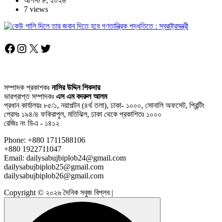
আগস্ট ৮, ২০২৬
7 views
Facebook
Instagram
X
Twitter
সম্পাদক প্রকাশকঃ
নাসির উদ্দিন শিকদার
ভারপ্রাপ্ত সম্পাদকঃ
এস এম বদরুল আলম
প্রধান কার্যালয়ঃ ৮৫/১, নয়াপল্টন (৪র্থ তলা), ঢাকা- ১০০০, সোনালি অফসেট, প্রিন্টিং
প্রেসঃ ১৯৪/৪ ফকিরাপুল, মতিঝিল, ঢাকা থেকে প্রকাশিতঃ ১০০০
রেজিঃ নং ডিএ - ১৪১২
Phone: +880 1711588106
+880 1922711047
Email: dailysabujbiplob24@gmail.com
dailysabujbiplob25@gmail.com
dailysabujbiplob26@gmail.com
Copyright © ২০২৬ দৈনিক সবুজ বিপ্লব |