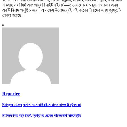
শারজাহ ওয়ারিয়র্স এবং আবুধাবি নাইট রাইডার্স—তাদের স্কোয়াড চূড়ান্ত করার জন্য
একটি নিলাম অনুষ্ঠিত হবে। এ লক্ষ্যে ইতোমধ্যেই এই বছরের নিলামের জন্য প্রস্তুতি
নেওয়া হয়েছে।
Reporter
Post
বিমানবন্দর থেকে ছাদখোলা বাসে হাতিরঝিলে যাবেন সাফজয়ী ফুটবলাররা
navigation
চাহালকে ঘিরে নতুন বিতর্ক, ব্যক্তিগত মেসেজ ফাঁসের দাবি অভিনেত্রীর