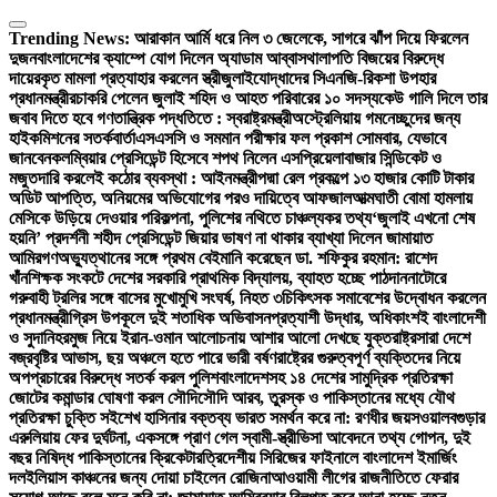
Skip
to
Trending News:
আরাকান আর্মি ধরে নিল ৩ জেলেকে, সাগরে ঝাঁপ দিয়ে ফিরলেন
content
দুজন
বাংলাদেশের ক্যাম্পে যোগ দিলেন অ্যাডাম আব্বাস
থালাপতি বিজয়ের বিরুদ্ধে
দায়েরকৃত মামলা প্রত্যাহার করলেন স্ত্রী
জুলাইযোদ্ধাদের সিএনজি-রিকশা উপহার
প্রধানমন্ত্রীর
চাকরি পেলেন জুলাই শহিদ ও আহত পরিবারের ১০ সদস্য
কেউ গালি দিলে তার
জবাব দিতে হবে গণতান্ত্রিক পদ্ধতিতে : স্বরাষ্ট্রমন্ত্রী
অস্ট্রেলিয়ায় গমনেচ্ছুদের জন্য
হাইকমিশনের সতর্কবার্তা
এসএসসি ও সমমান পরীক্ষার ফল প্রকাশ সোমবার, যেভাবে
জানবেন
কলম্বিয়ার প্রেসিডেন্ট হিসেবে শপথ নিলেন এসপ্রিয়েলা
বাজার সিন্ডিকেট ও
মজুতদারি করলেই কঠোর ব্যবস্থা : আইনমন্ত্রী
পদ্মা রেল প্রকল্পে ১৩ হাজার কোটি টাকার
অডিট আপত্তি, অনিয়মের অভিযোগের পরও দায়িত্বে আফজাল
আত্মঘাতী বোমা হামলায়
মেসিকে উড়িয়ে দেওয়ার পরিকল্পনা, পুলিশের নথিতে চাঞ্চল্যকর তথ্য
‘জুলাই এখনো শেষ
হয়নি’ প্রদর্শনী শহীদ প্রেসিডেন্ট জিয়ার ভাষণ না থাকার ব্যাখ্যা দিলেন জামায়াত
আমির
গণঅভ্যুত্থানের সঙ্গে প্রথম বেইমানি করেছেন ডা. শফিকুর রহমান: রাশেদ
খাঁন
শিক্ষক সংকটে দেশের সরকারি প্রাথমিক বিদ্যালয়, ব্যাহত হচ্ছে পাঠদান
নাটোরে
গরুবাহী ট্রলির সঙ্গে বাসের মুখোমুখি সংঘর্ষ, নিহত ৩
চিকিৎসক সমাবেশের উদ্বোধন করলেন
প্রধানমন্ত্রী
গ্রিস উপকূলে দুই শতাধিক অভিবাসনপ্রত্যাশী উদ্ধার, অধিকাংশই বাংলাদেশী
ও সুদানি
হরমুজ নিয়ে ইরান-ওমান আলোচনায় আশার আলো দেখছে যুক্তরাষ্ট্র
সারা দেশে
বজ্রবৃষ্টির আভাস, ছয় অঞ্চলে হতে পারে ভারী বর্ষণ
রাষ্ট্রের গুরুত্বপূর্ণ ব্যক্তিদের নিয়ে
অপপ্রচারের বিরুদ্ধে সতর্ক করল পুলিশ
বাংলাদেশসহ ১৪ দেশের সামুদ্রিক প্রতিরক্ষা
জোটের কমান্ডার ঘোষণা করল সৌদি
সৌদি আরব, তুরস্ক ও পাকিস্তানের মধ্যে যৌথ
প্রতিরক্ষা চুক্তি সই
শেখ হাসিনার বক্তব্য ভারত সমর্থন করে না: রণধীর জয়সওয়াল
বগুড়ার
এরুলিয়ায় ফের দুর্ঘটনা, একসঙ্গে প্রাণ গেল স্বামী-স্ত্রী
ভিসা আবেদনে তথ্য গোপন, দুই
বছর নিষিদ্ধ পাকিস্তানের ক্রিকেটার
ত্রিদেশীয় সিরিজের ফাইনালে বাংলাদেশ ইমার্জিং
দল
ইলিয়াস কাঞ্চনের জন্য দোয়া চাইলেন রোজিনা
আওয়ামী লীগের রাজনীতিতে ফেরার