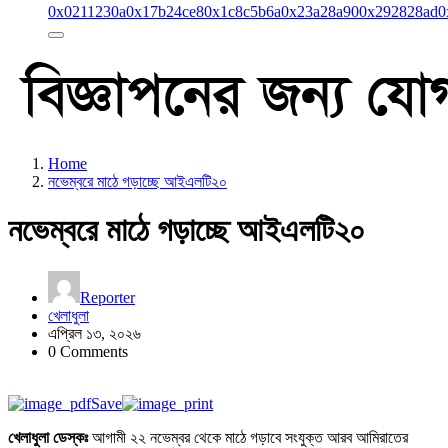
0x0211230a
0x17b24ce8
0x1c8c5b6a
0x23a28a90
0x292828ad
0
Home
নভেম্বরে মাঠে গড়াচ্ছে আইএলটি২০
নভেম্বরে মাঠে গড়াচ্ছে আইএলটি২০
Reporter
খেলাধুলা
এপ্রিল ১৩, ২০২৬
0 Comments
Save
খেলাধুলা ডেস্কঃ
আগামী ২২ নভেম্বর থেকে মাঠে গড়াবে সংযুক্ত আরব আমিরাতের