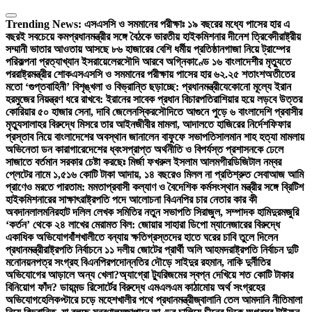
Skip
to
Trending News:
এসএসসি ও সমমানের পরীক্ষাঃ ১৯ বছরের মধ্যে পাসের হার এ
content
বছরই সবচেয়ে কম
প্রধানমন্ত্রীর সঙ্গে বৈঠকে ভারতীয় হাইকমিশনার দীনেশ ত্রিবেদী
রাষ্ট্রীয়
সম্মানী ভাতার আওতায় আসছে ৮৬ হাজারের বেশি ধর্মীয় প্রতিষ্ঠান
গাজা নিয়ে ট্রাম্পের
পরিকল্পনা প্রত্যাখ্যান ইসরায়েলের
সৌদি আরবে অগ্নিকাণ্ডে ১৬ বাংলাদেশীর মৃত্যুতে
পররাষ্ট্রমন্ত্রীর শোক
এসএসসি ও সমমানের পরীক্ষায় পাসের হার ৬২.২৫ শতাংশ
অতীতের
মতো ‘গুপ্তবাহিনী’ বিশৃঙ্খলা ও বিভ্রান্তি ছড়াচ্ছে: প্রধানমন্ত্রী
যেকোনো মূল্যে ইরান
হরমুজের নিয়ন্ত্রণ ধরে রাখবে: ইরানের সাবেক প্রধান বিচারপতি
রাশিয়ার হয়ে লড়বে উত্তর
কোরিয়ার ৫০ হাজার সেনা, দাবি জেলেনস্কির
সৌদিতে আগুনে পুড়ে ৬ বাংলাদেশি প্রবাসীর
মৃত্যু
সালাহর বিরুদ্ধে মিসরে তার আইনজীবীর মামলা, আদালতে হাজিরের নির্দেশ
ফিফার
প্রস্তাব নিয়ে বাংলাদেশের অবস্থান জানালেন বাফুফে সভাপতি
সালমান শাহ হত্যা মামলায়
অভিনেতা ডন কারাগারে
দেশের ধ্বংসপ্রাপ্ত অর্থনীতি ও বিপর্যস্ত প্রশাসনকে ঢেলে
সাজাতে বর্তমান সরকার চেষ্টা করছেঃ মির্জা ফখরুল ইসলাম আলমগীর
ডিজিটাল নম্বর
প্লেটের নামে ১,৫১৬ কোটি টাকা আদায়, ১৪ বছরেও মিলল না প্রতিশ্রুত সেবা
আজ আমি
প্রাণেও মরতে পারতাম: মমতা
প্রবাসী কল্যাণ ও বৈদেশিক কর্মসংস্থান মন্ত্রীর সঙ্গে ব্রিটিশ
হাইকমিশনারের সাক্ষাৎ
রাষ্ট্রপতি পদে আলোচনা বিএনপির চার নেতার কার কী
অবদান
লালমনিরহাট দলিল লেখক সমিতির নতুন সভাপতি সিরাজুল, সম্পাদক হামিদুর
মজুরি
‘কর্তন’ থেকে ২৪ লাখের মেরামত বিল: জোয়ার সাহারা ডিপো ম্যানেজারের বিরুদ্ধে
একাধিক অভিযোগ
বাঁশখালীতে বন্যায় ক্ষতিগ্রস্তদের হাতে ঘরের চাবি তুলে দিলেন
প্রধানমন্ত্রী
রাষ্ট্রপতি নির্বাচনে ১১ দলীয় জোটের প্রার্থী অলি আহমদ
রাষ্ট্রপতি নির্বাচন দুটি
মনোনয়নপত্র সংগ্রহ বিএনপির
পদোন্নতির দৌড়ে সাইদুর রহমান, নাকি দুর্নীতির
অভিযোগের আড়ালে অন্য খেলা?
অ্যাগ্রো ট্যুরিজমের স্বপ্ন দেখিয়ে শত কোটি টাকার
বিনিয়োগ ফাঁদ? ডায়মন্ড রিসোর্টের বিরুদ্ধে এমএলএম কাঠামোয় অর্থ সংগ্রহের
অভিযোগ
হেলিকপ্টারে চড়ে মহেশখালীর পথে প্রধানমন্ত্রী
জ্বালানি তেল আমদানি নীতিমালা