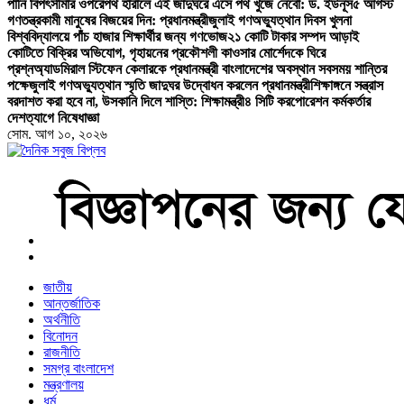
পানি বিপৎসীমার ওপরে
পথ হারালে এই জাদুঘরে এসে পথ খুঁজে নেবো: ড. ইউনূস
৫ আগস্ট
গণতন্ত্রকামী মানুষের বিজয়ের দিন: প্রধানমন্ত্রী
জুলাই গণঅভ্যুত্থান দিবস খুলনা
বিশ্ববিদ্যালয়ে পাঁচ হাজার শিক্ষার্থীর জন্য গণভোজ
২১ কোটি টাকার সম্পদ আড়াই
কোটিতে বিক্রির অভিযোগ, গৃহায়নের প্রকৌশলী কাওসার মোর্শেদকে ঘিরে
প্রশ্ন
অ্যাডমিরাল স্টিফেন কেলারকে প্রধানমন্ত্রী বাংলাদেশের অবস্থান সবসময় শান্তির
পক্ষে
জুলাই গণঅভ্যুত্থান স্মৃতি জাদুঘর উদ্বোধন করলেন প্রধানমন্ত্রী
শিক্ষাঙ্গনে সন্ত্রাস
বরদাশত করা হবে না, উসকানি দিলে শাস্তি: শিক্ষামন্ত্রী
৪ সিটি করপোরেশন কর্মকর্তার
দেশত্যাগে নিষেধাজ্ঞা
সোম. আগ ১০, ২০২৬
বাংলা নিউজ পেপার
জাতীয়
আন্তর্জাতিক
অর্থনীতি
বিনোদন
রাজনীতি
সমগ্র বাংলাদেশ
মন্ত্রণালয়
ধর্ম