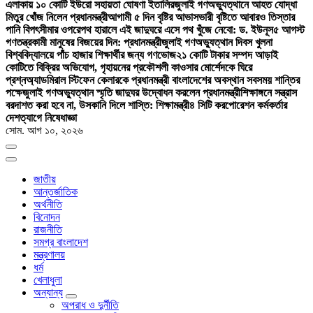
এলাকায় ১০ কোটি ইউরো সহায়তা ঘোষণা ইতালির
জুলাই গণঅভ্যুত্থানে আহত যোদ্ধা
মিতুর খোঁজ নিলেন প্রধানমন্ত্রী
আগামী ৫ দিন বৃষ্টির আভাস
ভারী বৃষ্টিতে আবারও তিস্তার
পানি বিপৎসীমার ওপরে
পথ হারালে এই জাদুঘরে এসে পথ খুঁজে নেবো: ড. ইউনূস
৫ আগস্ট
গণতন্ত্রকামী মানুষের বিজয়ের দিন: প্রধানমন্ত্রী
জুলাই গণঅভ্যুত্থান দিবস খুলনা
বিশ্ববিদ্যালয়ে পাঁচ হাজার শিক্ষার্থীর জন্য গণভোজ
২১ কোটি টাকার সম্পদ আড়াই
কোটিতে বিক্রির অভিযোগ, গৃহায়নের প্রকৌশলী কাওসার মোর্শেদকে ঘিরে
প্রশ্ন
অ্যাডমিরাল স্টিফেন কেলারকে প্রধানমন্ত্রী বাংলাদেশের অবস্থান সবসময় শান্তির
পক্ষে
জুলাই গণঅভ্যুত্থান স্মৃতি জাদুঘর উদ্বোধন করলেন প্রধানমন্ত্রী
শিক্ষাঙ্গনে সন্ত্রাস
বরদাশত করা হবে না, উসকানি দিলে শাস্তি: শিক্ষামন্ত্রী
৪ সিটি করপোরেশন কর্মকর্তার
দেশত্যাগে নিষেধাজ্ঞা
সোম. আগ ১০, ২০২৬
জাতীয়
আন্তর্জাতিক
অর্থনীতি
বিনোদন
রাজনীতি
সমগ্র বাংলাদেশ
মন্ত্রণালয়
ধর্ম
খেলাধুলা
অন্যান্য
অপরাধ ও দুর্নীতি