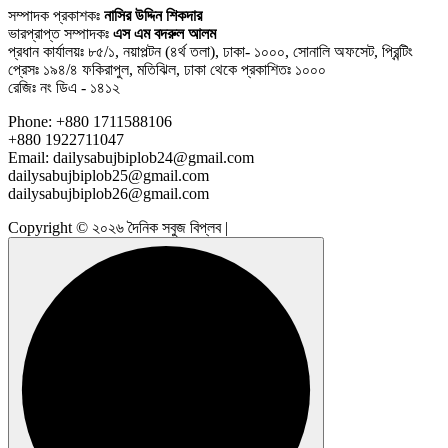
সম্পাদক প্রকাশকঃ
নাসির উদ্দিন শিকদার
ভারপ্রাপ্ত সম্পাদকঃ
এস এম বদরুল আলম
প্রধান কার্যালয়ঃ ৮৫/১, নয়াপল্টন (৪র্থ তলা), ঢাকা- ১০০০, সোনালি অফসেট, প্রিন্টিং
প্রেসঃ ১৯৪/৪ ফকিরাপুল, মতিঝিল, ঢাকা থেকে প্রকাশিতঃ ১০০০
রেজিঃ নং ডিএ - ১৪১২
Phone: +880 1711588106
+880 1922711047
Email: dailysabujbiplob24@gmail.com
dailysabujbiplob25@gmail.com
dailysabujbiplob26@gmail.com
Copyright © ২০২৬ দৈনিক সবুজ বিপ্লব |