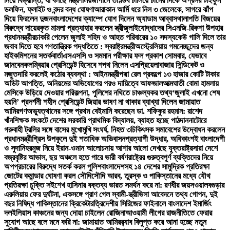
নিয়ে বিভ্রান্তি, যা বলছে মন্ত্রণালয়
জাপানে তাণ্ডব চালিয়ে চীনের দিকে অগ্রসর টাইফুন
ডলফিন, ফ্লাইট ও বন্দর বন্ধ ঘোষণা
আরাকান আর্মি ধরে নিল ৩ জেলেকে, সাগরে ঝাঁপ
দিয়ে ফিরলেন দুজন
বাংলাদেশের ক্যাম্পে যোগ দিলেন অ্যাডাম আব্বাস
থালাপতি বিজয়ের
বিরুদ্ধে দায়েরকৃত মামলা প্রত্যাহার করলেন স্ত্রী
জুলাইযোদ্ধাদের সিএনজি-রিকশা উপহার
প্রধানমন্ত্রীর
চাকরি পেলেন জুলাই শহিদ ও আহত পরিবারের ১০ সদস্য
কেউ গালি দিলে তার
জবাব দিতে হবে গণতান্ত্রিক পদ্ধতিতে : স্বরাষ্ট্রমন্ত্রী
অস্ট্রেলিয়ায় গমনেচ্ছুদের জন্য
হাইকমিশনের সতর্কবার্তা
এসএসসি ও সমমান পরীক্ষার ফল প্রকাশ সোমবার, যেভাবে
জানবেন
কলম্বিয়ার প্রেসিডেন্ট হিসেবে শপথ নিলেন এসপ্রিয়েলা
বাজার সিন্ডিকেট ও
মজুতদারি করলেই কঠোর ব্যবস্থা : আইনমন্ত্রী
পদ্মা রেল প্রকল্পে ১৩ হাজার কোটি টাকার
অডিট আপত্তি, অনিয়মের অভিযোগের পরও দায়িত্বে আফজাল
আত্মঘাতী বোমা হামলায়
মেসিকে উড়িয়ে দেওয়ার পরিকল্পনা, পুলিশের নথিতে চাঞ্চল্যকর তথ্য
‘জুলাই এখনো শেষ
হয়নি’ প্রদর্শনী শহীদ প্রেসিডেন্ট জিয়ার ভাষণ না থাকার ব্যাখ্যা দিলেন জামায়াত
আমির
গণঅভ্যুত্থানের সঙ্গে প্রথম বেইমানি করেছেন ডা. শফিকুর রহমান: রাশেদ
খাঁন
শিক্ষক সংকটে দেশের সরকারি প্রাথমিক বিদ্যালয়, ব্যাহত হচ্ছে পাঠদান
নাটোরে
গরুবাহী ট্রলির সঙ্গে বাসের মুখোমুখি সংঘর্ষ, নিহত ৩
চিকিৎসক সমাবেশের উদ্বোধন করলেন
প্রধানমন্ত্রী
গ্রিস উপকূলে দুই শতাধিক অভিবাসনপ্রত্যাশী উদ্ধার, অধিকাংশই বাংলাদেশী
ও সুদানি
হরমুজ নিয়ে ইরান-ওমান আলোচনায় আশার আলো দেখছে যুক্তরাষ্ট্র
সারা দেশে
বজ্রবৃষ্টির আভাস, ছয় অঞ্চলে হতে পারে ভারী বর্ষণ
রাষ্ট্রের গুরুত্বপূর্ণ ব্যক্তিদের নিয়ে
অপপ্রচারের বিরুদ্ধে সতর্ক করল পুলিশ
বাংলাদেশসহ ১৪ দেশের সামুদ্রিক প্রতিরক্ষা
জোটের কমান্ডার ঘোষণা করল সৌদি
সৌদি আরব, তুরস্ক ও পাকিস্তানের মধ্যে যৌথ
প্রতিরক্ষা চুক্তি সই
শেখ হাসিনার বক্তব্য ভারত সমর্থন করে না: রণধীর জয়সওয়াল
বগুড়ার
এরুলিয়ায় ফের দুর্ঘটনা, একসঙ্গে প্রাণ গেল স্বামী-স্ত্রী
ভিসা আবেদনে তথ্য গোপন, দুই
বছর নিষিদ্ধ পাকিস্তানের ক্রিকেটার
ত্রিদেশীয় সিরিজের ফাইনালে বাংলাদেশ ইমার্জিং
দল
ইলিয়াস কাঞ্চনের জন্য দোয়া চাইলেন রোজিনা
আওয়ামী লীগের রাজনীতিতে ফেরার
সুযোগ আছে বলে মনে করি না: জামায়াত আমির
র‍্যাব বিলুপ্ত করে আনা হচ্ছে নতুন