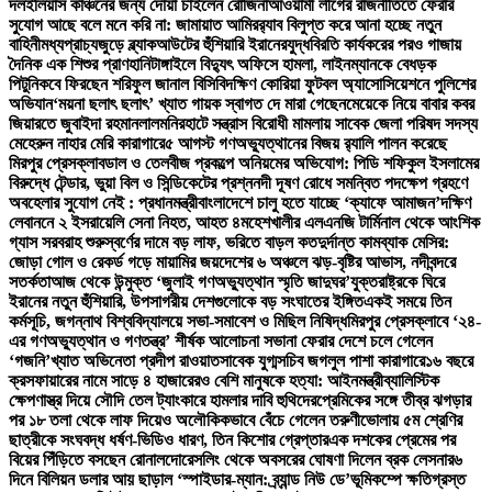
দল
ইলিয়াস কাঞ্চনের জন্য দোয়া চাইলেন রোজিনা
আওয়ামী লীগের রাজনীতিতে ফেরার
সুযোগ আছে বলে মনে করি না: জামায়াত আমির
র‍্যাব বিলুপ্ত করে আনা হচ্ছে নতুন
বাহিনী
মধ্যপ্রাচ্যজুড়ে ব্ল্যাকআউটের হুঁশিয়ারি ইরানের
যুদ্ধবিরতি কার্যকরের পরও গাজায়
দৈনিক এক শিশুর প্রাণহানি
টাঙ্গাইলে বিদ্যুৎ অফিসে হামলা, লাইনম্যানকে বেধড়ক
পিটুনি
কবে ফিরছেন শরিফুল জানাল বিসিবি
দক্ষিণ কোরিয়া ফুটবল অ্যাসোসিয়েশনে পুলিশের
অভিযান
‘ময়না ছলাৎ ছলাৎ’ খ্যাত গায়ক স্বাগত দে মারা গেছেন
মেয়েকে নিয়ে বাবার কবর
জিয়ারতে জুবাইদা রহমান
লালমনিরহাটে সন্ত্রাস বিরোধী মামলায় সাবেক জেলা পরিষদ সদস্য
মেহেরুন নাহার মেরি কারাগারে
৫ আগস্ট গণঅভ্যুত্থানের বিজয় র‍্যালি পালন করেছে
মিরপুর প্রেসক্লাব
ডাল ও তেলবীজ প্রকল্পে অনিয়মের অভিযোগ: পিডি শফিকুল ইসলামের
বিরুদ্ধে টেন্ডার, ভুয়া বিল ও সিন্ডিকেটের প্রশ্ন
নদী দূষণ রোধে সমন্বিত পদক্ষেপ গ্রহণে
অবহেলার সুযোগ নেই : প্রধানমন্ত্রী
বাংলাদেশে চালু হতে যাচ্ছে ‘ক্যাফে আমাজন’
দক্ষিণ
লেবাননে ২ ইসরায়েলি সেনা নিহত, আহত ৪
মহেশখালীর এলএনজি টার্মিনাল থেকে আংশিক
গ্যাস সরবরাহ শুরু
স্বর্ণের দামে বড় লাফ, ভরিতে বাড়ল কত
দুর্দান্ত কামব্যাক মেসির:
জোড়া গোল ও রেকর্ড গড়ে মায়ামির জয়
দেশের ৬ অঞ্চলে ঝড়-বৃষ্টির আভাস, নদীবন্দরে
সতর্কতা
আজ থেকে উন্মুক্ত ‘জুলাই গণঅভ্যুত্থান স্মৃতি জাদুঘর’
যুক্তরাষ্ট্রকে ঘিরে
ইরানের নতুন হুঁশিয়ারি, উপসাগরীয় দেশগুলোকে বড় সংঘাতের ইঙ্গিত
একই সময়ে তিন
কর্মসূচি, জগন্নাথ বিশ্ববিদ্যালয়ে সভা-সমাবেশ ও মিছিল নিষিদ্ধ
মিরপুর প্রেসক্লাবে ‘২৪-
এর গণঅভ্যুত্থান ও গণতন্ত্র’ শীর্ষক আলোচনা সভা
না ফেরার দেশে চলে গেলেন
‘গজনি’খ্যাত অভিনেতা প্রদীপ রাওয়াত
সাবেক যুগ্মসচিব জগলুল পাশা কারাগারে
১৬ বছরে
ক্রসফায়ারের নামে সাড়ে ৪ হাজারেরও বেশি মানুষকে হত্যা: আইনমন্ত্রী
ব্যালিস্টিক
ক্ষেপণাস্ত্র দিয়ে সৌদি তেল ট্যাংকারে হামলার দাবি হুথিদের
প্রেমিকের সঙ্গে তীব্র ঝগড়ার
পর ১৮ তলা থেকে লাফ দিয়েও অলৌকিকভাবে বেঁচে গেলেন তরুণী
ভোলায় ৫ম শ্রেণির
ছাত্রীকে সংঘবদ্ধ ধর্ষণ-ভিডিও ধারণ, তিন কিশোর গ্রেপ্তার
এক দশকের প্রেমের পর
বিয়ের পিঁড়িতে বসছেন রোনালদো
রেসলিং থেকে অবসরের ঘোষণা দিলেন ব্রক লেসনার
৬
দিনে বিলিয়ন ডলার আয় ছাড়াল ‘স্পাইডার-ম্যান: ব্র্যান্ড নিউ ডে’
ভূমিকম্পে ক্ষতিগ্রস্ত