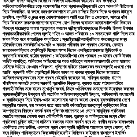
বিনিয়োগ ফাঁদ? ডায়মন্ড রিসোর্টের বিরুদ্ধে এমএলএম কাঠামোয় অর্থ সংগ্রহের
অভিযোগ
হেলিকপ্টারে চড়ে মহেশখালীর পথে প্রধানমন্ত্রী
জ্বালানি তেল আমদানি নীতিমালা
নিয়ে বিভ্রান্তি, যা বলছে মন্ত্রণালয়
জাপানে তাণ্ডব চালিয়ে চীনের দিকে অগ্রসর টাইফুন
ডলফিন, ফ্লাইট ও বন্দর বন্ধ ঘোষণা
আরাকান আর্মি ধরে নিল ৩ জেলেকে, সাগরে ঝাঁপ
দিয়ে ফিরলেন দুজন
বাংলাদেশের ক্যাম্পে যোগ দিলেন অ্যাডাম আব্বাস
থালাপতি বিজয়ের
বিরুদ্ধে দায়েরকৃত মামলা প্রত্যাহার করলেন স্ত্রী
জুলাইযোদ্ধাদের সিএনজি-রিকশা উপহার
প্রধানমন্ত্রীর
চাকরি পেলেন জুলাই শহিদ ও আহত পরিবারের ১০ সদস্য
কেউ গালি দিলে তার
জবাব দিতে হবে গণতান্ত্রিক পদ্ধতিতে : স্বরাষ্ট্রমন্ত্রী
অস্ট্রেলিয়ায় গমনেচ্ছুদের জন্য
হাইকমিশনের সতর্কবার্তা
এসএসসি ও সমমান পরীক্ষার ফল প্রকাশ সোমবার, যেভাবে
জানবেন
কলম্বিয়ার প্রেসিডেন্ট হিসেবে শপথ নিলেন এসপ্রিয়েলা
বাজার সিন্ডিকেট ও
মজুতদারি করলেই কঠোর ব্যবস্থা : আইনমন্ত্রী
পদ্মা রেল প্রকল্পে ১৩ হাজার কোটি টাকার
অডিট আপত্তি, অনিয়মের অভিযোগের পরও দায়িত্বে আফজাল
আত্মঘাতী বোমা হামলায়
মেসিকে উড়িয়ে দেওয়ার পরিকল্পনা, পুলিশের নথিতে চাঞ্চল্যকর তথ্য
‘জুলাই এখনো শেষ
হয়নি’ প্রদর্শনী শহীদ প্রেসিডেন্ট জিয়ার ভাষণ না থাকার ব্যাখ্যা দিলেন জামায়াত
আমির
গণঅভ্যুত্থানের সঙ্গে প্রথম বেইমানি করেছেন ডা. শফিকুর রহমান: রাশেদ
খাঁন
শিক্ষক সংকটে দেশের সরকারি প্রাথমিক বিদ্যালয়, ব্যাহত হচ্ছে পাঠদান
নাটোরে
গরুবাহী ট্রলির সঙ্গে বাসের মুখোমুখি সংঘর্ষ, নিহত ৩
চিকিৎসক সমাবেশের উদ্বোধন করলেন
প্রধানমন্ত্রী
গ্রিস উপকূলে দুই শতাধিক অভিবাসনপ্রত্যাশী উদ্ধার, অধিকাংশই বাংলাদেশী
ও সুদানি
হরমুজ নিয়ে ইরান-ওমান আলোচনায় আশার আলো দেখছে যুক্তরাষ্ট্র
সারা দেশে
বজ্রবৃষ্টির আভাস, ছয় অঞ্চলে হতে পারে ভারী বর্ষণ
রাষ্ট্রের গুরুত্বপূর্ণ ব্যক্তিদের নিয়ে
অপপ্রচারের বিরুদ্ধে সতর্ক করল পুলিশ
বাংলাদেশসহ ১৪ দেশের সামুদ্রিক প্রতিরক্ষা
জোটের কমান্ডার ঘোষণা করল সৌদি
সৌদি আরব, তুরস্ক ও পাকিস্তানের মধ্যে যৌথ
প্রতিরক্ষা চুক্তি সই
শেখ হাসিনার বক্তব্য ভারত সমর্থন করে না: রণধীর জয়সওয়াল
বগুড়ার
এরুলিয়ায় ফের দুর্ঘটনা, একসঙ্গে প্রাণ গেল স্বামী-স্ত্রী
ভিসা আবেদনে তথ্য গোপন, দুই
বছর নিষিদ্ধ পাকিস্তানের ক্রিকেটার
ত্রিদেশীয় সিরিজের ফাইনালে বাংলাদেশ ইমার্জিং