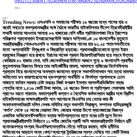
0x0211230a
0x17b24ce8
0x1c8c5b6a
0x23a28a90
0x292828ad
0
Trending News:
এসএসসি ও সমমানের পরীক্ষাঃ ১৯ বছরের মধ্যে পাসের হার এ
বছরই সবচেয়ে কম
প্রধানমন্ত্রীর সঙ্গে বৈঠকে ভারতীয় হাইকমিশনার দীনেশ ত্রিবেদী
রাষ্ট্রীয়
সম্মানী ভাতার আওতায় আসছে ৮৬ হাজারের বেশি ধর্মীয় প্রতিষ্ঠান
গাজা নিয়ে ট্রাম্পের
পরিকল্পনা প্রত্যাখ্যান ইসরায়েলের
সৌদি আরবে অগ্নিকাণ্ডে ১৬ বাংলাদেশীর মৃত্যুতে
পররাষ্ট্রমন্ত্রীর শোক
এসএসসি ও সমমানের পরীক্ষায় পাসের হার ৬২.২৫ শতাংশ
অতীতের
মতো ‘গুপ্তবাহিনী’ বিশৃঙ্খলা ও বিভ্রান্তি ছড়াচ্ছে: প্রধানমন্ত্রী
যেকোনো মূল্যে ইরান
হরমুজের নিয়ন্ত্রণ ধরে রাখবে: ইরানের সাবেক প্রধান বিচারপতি
রাশিয়ার হয়ে লড়বে উত্তর
কোরিয়ার ৫০ হাজার সেনা, দাবি জেলেনস্কির
সৌদিতে আগুনে পুড়ে ৬ বাংলাদেশি প্রবাসীর
মৃত্যু
সালাহর বিরুদ্ধে মিসরে তার আইনজীবীর মামলা, আদালতে হাজিরের নির্দেশ
ফিফার
প্রস্তাব নিয়ে বাংলাদেশের অবস্থান জানালেন বাফুফে সভাপতি
সালমান শাহ হত্যা মামলায়
অভিনেতা ডন কারাগারে
দেশের ধ্বংসপ্রাপ্ত অর্থনীতি ও বিপর্যস্ত প্রশাসনকে ঢেলে
সাজাতে বর্তমান সরকার চেষ্টা করছেঃ মির্জা ফখরুল ইসলাম আলমগীর
ডিজিটাল নম্বর
প্লেটের নামে ১,৫১৬ কোটি টাকা আদায়, ১৪ বছরেও মিলল না প্রতিশ্রুত সেবা
আজ আমি
প্রাণেও মরতে পারতাম: মমতা
প্রবাসী কল্যাণ ও বৈদেশিক কর্মসংস্থান মন্ত্রীর সঙ্গে ব্রিটিশ
হাইকমিশনারের সাক্ষাৎ
রাষ্ট্রপতি পদে আলোচনা বিএনপির চার নেতার কার কী
অবদান
লালমনিরহাট দলিল লেখক সমিতির নতুন সভাপতি সিরাজুল, সম্পাদক হামিদুর
মজুরি
‘কর্তন’ থেকে ২৪ লাখের মেরামত বিল: জোয়ার সাহারা ডিপো ম্যানেজারের বিরুদ্ধে
একাধিক অভিযোগ
বাঁশখালীতে বন্যায় ক্ষতিগ্রস্তদের হাতে ঘরের চাবি তুলে দিলেন
প্রধানমন্ত্রী
রাষ্ট্রপতি নির্বাচনে ১১ দলীয় জোটের প্রার্থী অলি আহমদ
রাষ্ট্রপতি নির্বাচন দুটি
মনোনয়নপত্র সংগ্রহ বিএনপির
পদোন্নতির দৌড়ে সাইদুর রহমান, নাকি দুর্নীতির
অভিযোগের আড়ালে অন্য খেলা?
অ্যাগ্রো ট্যুরিজমের স্বপ্ন দেখিয়ে শত কোটি টাকার