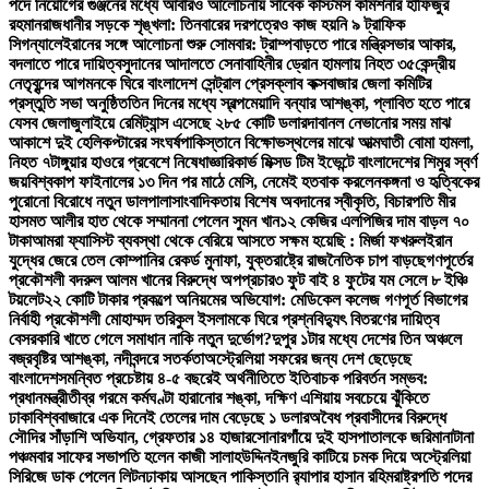
পদে নিয়োগের গুঞ্জনের মধ্যে আবারও আলোচনায় সাবেক কাস্টমস কমিশনার হাফিজুর
রহমান
রাজধানীর সড়কে শৃঙ্খলা: তিনবারের দরপত্রেও কাজ হয়নি ৯ ট্রাফিক
সিগন্যালে
ইরানের সঙ্গে আলোচনা শুরু সোমবার: ট্রাম্প
বাড়তে পারে মন্ত্রিসভার আকার,
বদলাতে পারে দায়িত্ব
সুদানের আদালতে সেনাবাহিনীর ড্রোন হামলায় নিহত ৩৫
কেন্দ্রীয়
নেতৃবৃন্দের আগমনকে ঘিরে বাংলাদেশ সেন্ট্রাল প্রেসক্লাব কক্সবাজার জেলা কমিটির
প্রস্তুতি সভা অনুষ্ঠিত
তিন দিনের মধ্যে স্বল্পমেয়াদি বন্যার আশঙ্কা, প্লাবিত হতে পারে
যেসব জেলা
জুলাইয়ে রেমিট্যান্স এসেছে ২৮৫ কোটি ডলার
দাবানল নেভানোর সময় মাঝ
আকাশে দুই হেলিকপ্টারের সংঘর্ষ
পাকিস্তানে বিক্ষোভস্থলের মাঝে আত্মঘাতী বোমা হামলা,
নিহত ৭
টাঙ্গুয়ার হাওরে প্রবেশে নিষেধাজ্ঞা
রিকার্ভ মিক্সড টিম ইভেন্টে বাংলাদেশের শিমুর স্বর্ণ
জয়
বিশ্বকাপ ফাইনালের ১৩ দিন পর মাঠে মেসি, নেমেই হতবাক করলেন
কঙ্গনা ও হৃত্বিকের
পুরোনো বিরোধে নতুন ডালপালা
সাংবাদিকতায় বিশেষ অবদানের স্বীকৃতি, বিচারপতি মীর
হাসমত আলীর হাত থেকে সম্মাননা পেলেন সুমন খান
১২ কেজির এলপিজির দাম বাড়ল ৭০
টাকা
আমরা ফ্যাসিস্ট ব্যবস্থা থেকে বেরিয়ে আসতে সক্ষম হয়েছি : মির্জা ফখরুল
ইরান
যুদ্ধের জেরে তেল কোম্পানির রেকর্ড মুনাফা, যুক্তরাষ্ট্রে রাজনৈতিক চাপ বাড়ছে
গণপূর্তের
প্রকৌশলী বদরুল আলম খানের বিরুদ্ধে অপপ্রচার
৩ ফুট বাই ৪ ফুটের যম সেলে ৮ ইঞ্চি
টয়লেট
২২ কোটি টাকার প্রকল্পে অনিয়মের অভিযোগ: মেডিকেল কলেজ গণপূর্ত বিভাগের
নির্বাহী প্রকৌশলী মোহাম্মদ তরিকুল ইসলামকে ঘিরে প্রশ্ন
বিদ্যুৎ বিতরণের দায়িত্ব
বেসরকারি খাতে গেলে সমাধান নাকি নতুন দুর্ভোগ?
দুপুর ১টার মধ্যে দেশের তিন অঞ্চলে
বজ্রবৃষ্টির আশঙ্কা, নদীবন্দরে সতর্কতা
অস্ট্রেলিয়া সফরের জন্য দেশ ছেড়েছে
বাংলাদেশ
সমন্বিত প্রচেষ্টায় ৪-৫ বছরেই অর্থনীতিতে ইতিবাচক পরিবর্তন সম্ভব:
প্রধানমন্ত্রী
তীব্র গরমে কর্মঘণ্টা হারানোর শঙ্কা, দক্ষিণ এশিয়ায় সবচেয়ে ঝুঁকিতে
ঢাকা
বিশ্ববাজারে এক দিনেই তেলের দাম বেড়েছে ১ ডলার
অবৈধ প্রবাসীদের বিরুদ্ধে
সৌদির সাঁড়াশি অভিযান, গ্রেফতার ১৪ হাজার
সোনারগাঁয়ে দুই হাসপাতালকে জরিমানা
টানা
পঞ্চমবার সাফের সভাপতি হলেন কাজী সালাহউদ্দিন
ইনজুরি কাটিয়ে চমক দিয়ে অস্ট্রেলিয়া
সিরিজে ডাক পেলেন লিটন
ঢাকায় আসছেন পাকিস্তানি র‍্যাপার হাসান রহিম
রাষ্ট্রপতি পদের