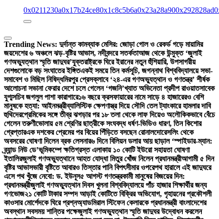
0x0211230a
0x17b24ce8
0x1c8c5b6a
0x23a28a90
0x292828ad
0
Trending News:
দুর্দান্ত কামব্যাক মেসির: জোড়া গোল ও রেকর্ড গড়ে মায়ামির
জয়
দেশের ৬ অঞ্চলে ঝড়-বৃষ্টির আভাস, নদীবন্দরে সতর্কতা
আজ থেকে উন্মুক্ত ‘জুলাই
গণঅভ্যুত্থান স্মৃতি জাদুঘর’
যুক্তরাষ্ট্রকে ঘিরে ইরানের নতুন হুঁশিয়ারি, উপসাগরীয়
দেশগুলোকে বড় সংঘাতের ইঙ্গিত
একই সময়ে তিন কর্মসূচি, জগন্নাথ বিশ্ববিদ্যালয়ে সভা-
সমাবেশ ও মিছিল নিষিদ্ধ
মিরপুর প্রেসক্লাবে ‘২৪-এর গণঅভ্যুত্থান ও গণতন্ত্র’ শীর্ষক
আলোচনা সভা
না ফেরার দেশে চলে গেলেন ‘গজনি’খ্যাত অভিনেতা প্রদীপ রাওয়াত
সাবেক
যুগ্মসচিব জগলুল পাশা কারাগারে
১৬ বছরে ক্রসফায়ারের নামে সাড়ে ৪ হাজারেরও বেশি
মানুষকে হত্যা: আইনমন্ত্রী
ব্যালিস্টিক ক্ষেপণাস্ত্র দিয়ে সৌদি তেল ট্যাংকারে হামলার দাবি
হুথিদের
প্রেমিকের সঙ্গে তীব্র ঝগড়ার পর ১৮ তলা থেকে লাফ দিয়েও অলৌকিকভাবে বেঁচে
গেলেন তরুণী
ভোলায় ৫ম শ্রেণির ছাত্রীকে সংঘবদ্ধ ধর্ষণ-ভিডিও ধারণ, তিন কিশোর
গ্রেপ্তার
এক দশকের প্রেমের পর বিয়ের পিঁড়িতে বসছেন রোনালদো
রেসলিং থেকে
অবসরের ঘোষণা দিলেন ব্রক লেসনার
৬ দিনে বিলিয়ন ডলার আয় ছাড়াল ‘স্পাইডার-ম্যান:
ব্র্যান্ড নিউ ডে’
ভূমিকম্পে ক্ষতিগ্রস্ত এলাকায় ১০ কোটি ইউরো সহায়তা ঘোষণা
ইতালির
জুলাই গণঅভ্যুত্থানে আহত যোদ্ধা মিতুর খোঁজ নিলেন প্রধানমন্ত্রী
আগামী ৫ দিন
বৃষ্টির আভাস
ভারী বৃষ্টিতে আবারও তিস্তার পানি বিপৎসীমার ওপরে
পথ হারালে এই জাদুঘরে
এসে পথ খুঁজে নেবো: ড. ইউনূস
৫ আগস্ট গণতন্ত্রকামী মানুষের বিজয়ের দিন:
প্রধানমন্ত্রী
জুলাই গণঅভ্যুত্থান দিবস খুলনা বিশ্ববিদ্যালয়ে পাঁচ হাজার শিক্ষার্থীর জন্য
গণভোজ
২১ কোটি টাকার সম্পদ আড়াই কোটিতে বিক্রির অভিযোগ, গৃহায়নের প্রকৌশলী
কাওসার মোর্শেদকে ঘিরে প্রশ্ন
অ্যাডমিরাল স্টিফেন কেলারকে প্রধানমন্ত্রী বাংলাদেশের
অবস্থান সবসময় শান্তির পক্ষে
জুলাই গণঅভ্যুত্থান স্মৃতি জাদুঘর উদ্বোধন করলেন