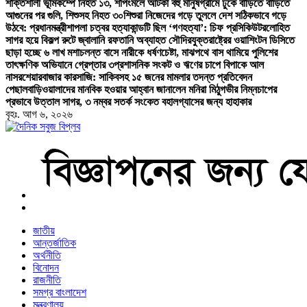
শক্তিশালী ভূমিকম্পে নিহত ১৩, শপিংমলে আটকা বহু মানুষ
গ্রামে ঢুকে বাড়িতে বাড়িতে
আগুনের পর গুলি, শিশুসহ নিহত ৩০
শিশুরা নিজেদের গড়ে তুললে দেশ সঠিকভাবে গড়ে
উঠবে: প্রধানমন্ত্রী
শাপলা চত্বর হত্যাকান্ডটি ছিল ‘গণহত্যা’: চিফ প্রসিকিউটর
লোহিত
সাগর হয়ে বিকল্প রুটে জ্বালানি রফতানি অব্যাহত সৌদির
যুক্তরাষ্ট্রের ওয়াশিংটন ডিসিতে
ছাড়া হচ্ছে ৬ লাখ মশা
চলন্ত বাসে নারীকে ধর্ষণচেষ্টা, মাঝপথে বাস থামিয়ে পুলিশের
তাৎক্ষণিক অভিযানে গ্রেপ্তার ৩
প্রশাসনিক সংকট ও ঋণের চাপে বিপাকে আল
নাসর
শেয়ারবাজার কারসাজি: সাকিবসহ ১৫ জনের মামলার তদন্ত প্রতিবেদন
পেছাল
বাড়িওয়ালাদের মানবিক হওয়ার আহ্বান জানালেন মনিরা মিঠু
গভীর নিম্নচাপের
প্রভাবে উত্তাল সাগর, ৩ নম্বর সতর্ক সংকেত বহাল
গ্যাসের জন্য হাহাকার
বৃহঃ. আগ ৬, ২০২৬
বাংলা নিউজ পেপার
জাতীয়
আন্তর্জাতিক
অর্থনীতি
বিনোদন
রাজনীতি
সমগ্র বাংলাদেশ
মন্ত্রণালয়