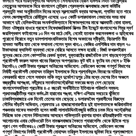
বদলাতে পারে দায়িত্ব
সুদানের আদালতে সেনাবাহিনীর ড্রোন হামলায় নিহত ৩৫
কেন্দ্রীয়
নেতৃবৃন্দের আগমনকে ঘিরে বাংলাদেশ সেন্ট্রাল প্রেসক্লাব কক্সবাজার জেলা কমিটির
প্রস্তুতি সভা অনুষ্ঠিত
তিন দিনের মধ্যে স্বল্পমেয়াদি বন্যার আশঙ্কা, প্লাবিত হতে পারে
যেসব জেলা
জুলাইয়ে রেমিট্যান্স এসেছে ২৮৫ কোটি ডলার
দাবানল নেভানোর সময় মাঝ
আকাশে দুই হেলিকপ্টারের সংঘর্ষ
পাকিস্তানে বিক্ষোভস্থলের মাঝে আত্মঘাতী বোমা হামলা,
নিহত ৭
টাঙ্গুয়ার হাওরে প্রবেশে নিষেধাজ্ঞা
রিকার্ভ মিক্সড টিম ইভেন্টে বাংলাদেশের শিমুর স্বর্ণ
জয়
বিশ্বকাপ ফাইনালের ১৩ দিন পর মাঠে মেসি, নেমেই হতবাক করলেন
কঙ্গনা ও হৃত্বিকের
পুরোনো বিরোধে নতুন ডালপালা
সাংবাদিকতায় বিশেষ অবদানের স্বীকৃতি, বিচারপতি মীর
হাসমত আলীর হাত থেকে সম্মাননা পেলেন সুমন খান
১২ কেজির এলপিজির দাম বাড়ল ৭০
টাকা
আমরা ফ্যাসিস্ট ব্যবস্থা থেকে বেরিয়ে আসতে সক্ষম হয়েছি : মির্জা ফখরুল
ইরান
যুদ্ধের জেরে তেল কোম্পানির রেকর্ড মুনাফা, যুক্তরাষ্ট্রে রাজনৈতিক চাপ বাড়ছে
গণপূর্তের
প্রকৌশলী বদরুল আলম খানের বিরুদ্ধে অপপ্রচার
৩ ফুট বাই ৪ ফুটের যম সেলে ৮ ইঞ্চি
টয়লেট
২২ কোটি টাকার প্রকল্পে অনিয়মের অভিযোগ: মেডিকেল কলেজ গণপূর্ত বিভাগের
নির্বাহী প্রকৌশলী মোহাম্মদ তরিকুল ইসলামকে ঘিরে প্রশ্ন
বিদ্যুৎ বিতরণের দায়িত্ব
বেসরকারি খাতে গেলে সমাধান নাকি নতুন দুর্ভোগ?
দুপুর ১টার মধ্যে দেশের তিন অঞ্চলে
বজ্রবৃষ্টির আশঙ্কা, নদীবন্দরে সতর্কতা
অস্ট্রেলিয়া সফরের জন্য দেশ ছেড়েছে
বাংলাদেশ
সমন্বিত প্রচেষ্টায় ৪-৫ বছরেই অর্থনীতিতে ইতিবাচক পরিবর্তন সম্ভব:
প্রধানমন্ত্রী
তীব্র গরমে কর্মঘণ্টা হারানোর শঙ্কা, দক্ষিণ এশিয়ায় সবচেয়ে ঝুঁকিতে
ঢাকা
বিশ্ববাজারে এক দিনেই তেলের দাম বেড়েছে ১ ডলার
অবৈধ প্রবাসীদের বিরুদ্ধে
সৌদির সাঁড়াশি অভিযান, গ্রেফতার ১৪ হাজার
সোনারগাঁয়ে দুই হাসপাতালকে জরিমানা
টানা
পঞ্চমবার সাফের সভাপতি হলেন কাজী সালাহউদ্দিন
ইনজুরি কাটিয়ে চমক দিয়ে অস্ট্রেলিয়া
সিরিজে ডাক পেলেন লিটন
ঢাকায় আসছেন পাকিস্তানি র‍্যাপার হাসান রহিম
রাষ্ট্রপতি পদের
আলোচনায় এবার হেভিওয়েট তিন নাম
কক্সবাজার সৈকতে প্যারাসেলিং থেকে ছিটকে পড়ে
প্রাণ গেল পর্যটকের
২২ কোটি টাকার প্রকল্পে অনিয়মের অভিযোগ, মেডিকেল কলেজ
গণপূর্ত বিভাগের নির্বাহী প্রকৌশলী মোহাম্মদ তরিকুল ইসলামের ভূমিকা নিয়ে প্রশ্ন
জাপানে