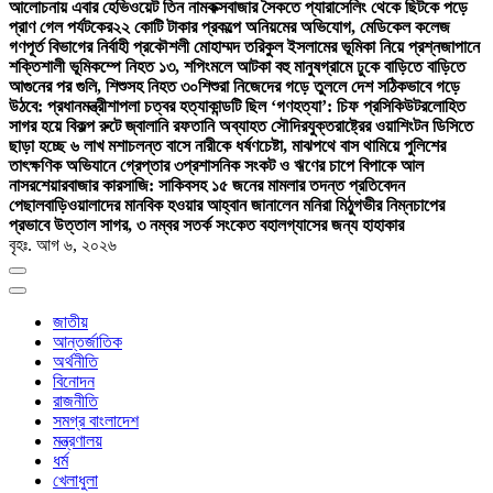
আলোচনায় এবার হেভিওয়েট তিন নাম
কক্সবাজার সৈকতে প্যারাসেলিং থেকে ছিটকে পড়ে
প্রাণ গেল পর্যটকের
২২ কোটি টাকার প্রকল্পে অনিয়মের অভিযোগ, মেডিকেল কলেজ
গণপূর্ত বিভাগের নির্বাহী প্রকৌশলী মোহাম্মদ তরিকুল ইসলামের ভূমিকা নিয়ে প্রশ্ন
জাপানে
শক্তিশালী ভূমিকম্পে নিহত ১৩, শপিংমলে আটকা বহু মানুষ
গ্রামে ঢুকে বাড়িতে বাড়িতে
আগুনের পর গুলি, শিশুসহ নিহত ৩০
শিশুরা নিজেদের গড়ে তুললে দেশ সঠিকভাবে গড়ে
উঠবে: প্রধানমন্ত্রী
শাপলা চত্বর হত্যাকান্ডটি ছিল ‘গণহত্যা’: চিফ প্রসিকিউটর
লোহিত
সাগর হয়ে বিকল্প রুটে জ্বালানি রফতানি অব্যাহত সৌদির
যুক্তরাষ্ট্রের ওয়াশিংটন ডিসিতে
ছাড়া হচ্ছে ৬ লাখ মশা
চলন্ত বাসে নারীকে ধর্ষণচেষ্টা, মাঝপথে বাস থামিয়ে পুলিশের
তাৎক্ষণিক অভিযানে গ্রেপ্তার ৩
প্রশাসনিক সংকট ও ঋণের চাপে বিপাকে আল
নাসর
শেয়ারবাজার কারসাজি: সাকিবসহ ১৫ জনের মামলার তদন্ত প্রতিবেদন
পেছাল
বাড়িওয়ালাদের মানবিক হওয়ার আহ্বান জানালেন মনিরা মিঠু
গভীর নিম্নচাপের
প্রভাবে উত্তাল সাগর, ৩ নম্বর সতর্ক সংকেত বহাল
গ্যাসের জন্য হাহাকার
বৃহঃ. আগ ৬, ২০২৬
জাতীয়
আন্তর্জাতিক
অর্থনীতি
বিনোদন
রাজনীতি
সমগ্র বাংলাদেশ
মন্ত্রণালয়
ধর্ম
খেলাধুলা