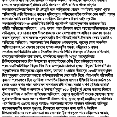
কমল তেলের দাম
নারী কেলেঙ্কারি ও ব্যাংক কর্মকর্তা অপহরণের অভিযোগে এনসিপি
নেতাকে অব্যাহতি
অস্ট্রেলিয়ার মাঠে বাংলাদেশ কাঁপিয়ে দিতে পারে: হান্নান
সরকার
মালয়েশিয়ার বিপক্ষে টি-টোয়েন্টি দলে সাব্বির
মারা গেছেন ‘স্পাইডার-ম্যান’ খ্যাত
অভিনেত্রী মেরি রিভেরা
৫৫ বছরেও মুক্তিযুদ্ধে শহীদদের সঠিক তালিকা কেন হয়নি, প্রশ্ন
জামায়াত আমিরের
পরিবেশ সুরক্ষায় সমন্বিত উদ্যোগের বিকল্প নেই: স্থানীয়
সরকারমন্ত্রী
নারায়ণগঞ্জ এলজিইডির নির্বাহী প্রকৌশলী আহসানুজ্জামান দুলালকে ঘিরে
দুর্নীতি-অনিয়মের অভিযোগ, ‘৩% দুলাল’ নামে ঠিকাদার মহলে আলোচনা
সিরাজগঞ্জে ট্রেন
লাইনচ্যুত, বন্ধ ঢাকার সঙ্গে উত্তরাঞ্চলের রেল যোগাযোগ
শেখ হাসিনার বক্তব্য প্রচার
করলে ব্যবস্থা নেবে সরকার: প্রধানমন্ত্রীর উপদেষ্টা
আইআরসি-ইআরসি সেবায় হয়রানি ও
অনিয়মের অভিযোগ: আলোচনায় উপ-নিয়ন্ত্রক ওবায়দুল্লাহ, প্রশ্নে ঢাকা আঞ্চলিক
অফিস
ঢাকাসহ ১৩ জেলায় ঝোড়ো হাওয়া-বজ্রবৃষ্টির শঙ্কা, নদীবন্দরে ১ নম্বর
সতর্কসংকেত
বিএডিসির ডাল ও তৈলবীজ বিভাগের পিডির বিরুদ্ধে অনিয়মের অভিযোগ,
তদন্তের দাবি
নাহিদ রানা ঢাকায়, তাসকিনের জন্য কী ‘ওষুধ’ অস্ট্রেলিয়ার
চিকিৎসকের
রোববারে তিন উপজেলার বন্যাদুর্গতদের খোঁজ নিতে চট্টগ্রামে যাচ্ছেন
প্রধানমন্ত্রী
অতিরিক্ত বিদ্যুৎ বিল নিয়ে অপপ্রচার চালানো হচ্ছে: বিদ্যুৎ বিভাগ
রাশিয়ার
সমুদ্রসৈকতে ইউক্রেনের ড্রোন হামলা, হতাহত ৪৭
ভারত সীমান্তে ২৫০টি অত্যাধুনিক
চীনা যুদ্ধযান মোতায়েন করলো পাকিস্তান
পরীক্ষা শেষে বাড়ি গিয়ে এইচএসসি পরীক্ষার্থীরা
বুঝলেন প্রশ্নপত্র ছিল ভুল
ফিফা সভাপতির বিরুদ্ধে মামলার হুঁশিয়ারি উয়েফার
হঠাৎ ১৬
কেজি ওজন কমার কারণ জানালেন সালমান
বিরোধী দলের নেতারা ‘শেখ হাসিনার ভাষায়’
কথা বলছেন: মির্জা ফখরুল
হাম ও উপসর্গে মৃত্যু ৮৫০ ছুঁইছুঁই
পূর্ব রেলের সংকেত বিভাগে
টেন্ডার অনিয়ম ও কমিশন বাণিজ্যের অভিযোগ, কেন্দ্রে প্রকৌশলী তারেক মোহাম্মদ শামছ্
তুষার
বেনজীরের অন্য দেশের পাসপোর্ট থাকতে পারে, সন্দেহ স্বরাষ্ট্রমন্ত্রীর
দুদক কমিশনার
পদে নিয়োগের গুঞ্জনের মধ্যে আবারও আলোচনায় সাবেক কাস্টমস কমিশনার হাফিজুর
রহমান
রাজধানীর সড়কে শৃঙ্খলা: তিনবারের দরপত্রেও কাজ হয়নি ৯ ট্রাফিক
সিগন্যালে
ইরানের সঙ্গে আলোচনা শুরু সোমবার: ট্রাম্প
বাড়তে পারে মন্ত্রিসভার আকার,