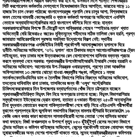
প্রধানমন্ত্রী
শিক্ষাঙ্গনে সন্ত্রাস বরদাশত করা হবে না, উসকানি দিলে শাস্তি: শিক্ষামন্ত্রী
৪
সিটি করপোরেশন কর্মকর্তার দেশত্যাগে নিষেধাজ্ঞা
মান নিয়ে আপত্তি, ভারতের সাড়ে ১১
হাজার টন চাল ফেরত পাঠাচ্ছে বাংলাদেশ
হরমুজ প্রণালি ফের চালুর আশা, বিশ্ববাজারে
কমল তেলের দাম
নারী কেলেঙ্কারি ও ব্যাংক কর্মকর্তা অপহরণের অভিযোগে এনসিপি
নেতাকে অব্যাহতি
অস্ট্রেলিয়ার মাঠে বাংলাদেশ কাঁপিয়ে দিতে পারে: হান্নান
সরকার
মালয়েশিয়ার বিপক্ষে টি-টোয়েন্টি দলে সাব্বির
মারা গেছেন ‘স্পাইডার-ম্যান’ খ্যাত
অভিনেত্রী মেরি রিভেরা
৫৫ বছরেও মুক্তিযুদ্ধে শহীদদের সঠিক তালিকা কেন হয়নি, প্রশ্ন
জামায়াত আমিরের
পরিবেশ সুরক্ষায় সমন্বিত উদ্যোগের বিকল্প নেই: স্থানীয়
সরকারমন্ত্রী
নারায়ণগঞ্জ এলজিইডির নির্বাহী প্রকৌশলী আহসানুজ্জামান দুলালকে ঘিরে
দুর্নীতি-অনিয়মের অভিযোগ, ‘৩% দুলাল’ নামে ঠিকাদার মহলে আলোচনা
সিরাজগঞ্জে ট্রেন
লাইনচ্যুত, বন্ধ ঢাকার সঙ্গে উত্তরাঞ্চলের রেল যোগাযোগ
শেখ হাসিনার বক্তব্য প্রচার
করলে ব্যবস্থা নেবে সরকার: প্রধানমন্ত্রীর উপদেষ্টা
আইআরসি-ইআরসি সেবায় হয়রানি ও
অনিয়মের অভিযোগ: আলোচনায় উপ-নিয়ন্ত্রক ওবায়দুল্লাহ, প্রশ্নে ঢাকা আঞ্চলিক
অফিস
ঢাকাসহ ১৩ জেলায় ঝোড়ো হাওয়া-বজ্রবৃষ্টির শঙ্কা, নদীবন্দরে ১ নম্বর
সতর্কসংকেত
বিএডিসির ডাল ও তৈলবীজ বিভাগের পিডির বিরুদ্ধে অনিয়মের অভিযোগ,
তদন্তের দাবি
নাহিদ রানা ঢাকায়, তাসকিনের জন্য কী ‘ওষুধ’ অস্ট্রেলিয়ার
চিকিৎসকের
রোববারে তিন উপজেলার বন্যাদুর্গতদের খোঁজ নিতে চট্টগ্রামে যাচ্ছেন
প্রধানমন্ত্রী
অতিরিক্ত বিদ্যুৎ বিল নিয়ে অপপ্রচার চালানো হচ্ছে: বিদ্যুৎ বিভাগ
রাশিয়ার
সমুদ্রসৈকতে ইউক্রেনের ড্রোন হামলা, হতাহত ৪৭
ভারত সীমান্তে ২৫০টি অত্যাধুনিক
চীনা যুদ্ধযান মোতায়েন করলো পাকিস্তান
পরীক্ষা শেষে বাড়ি গিয়ে এইচএসসি পরীক্ষার্থীরা
বুঝলেন প্রশ্নপত্র ছিল ভুল
ফিফা সভাপতির বিরুদ্ধে মামলার হুঁশিয়ারি উয়েফার
হঠাৎ ১৬
কেজি ওজন কমার কারণ জানালেন সালমান
বিরোধী দলের নেতারা ‘শেখ হাসিনার ভাষায়’
কথা বলছেন: মির্জা ফখরুল
হাম ও উপসর্গে মৃত্যু ৮৫০ ছুঁইছুঁই
পূর্ব রেলের সংকেত বিভাগে
টেন্ডার অনিয়ম ও কমিশন বাণিজ্যের অভিযোগ, কেন্দ্রে প্রকৌশলী তারেক মোহাম্মদ শামছ্
তুষার
বেনজীরের অন্য দেশের পাসপোর্ট থাকতে পারে, সন্দেহ স্বরাষ্ট্রমন্ত্রীর
দুদক কমিশনার