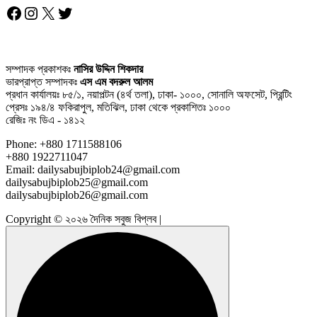
Facebook
Instagram
X
Twitter
সম্পাদক প্রকাশকঃ
নাসির উদ্দিন শিকদার
ভারপ্রাপ্ত সম্পাদকঃ
এস এম বদরুল আলম
প্রধান কার্যালয়ঃ ৮৫/১, নয়াপল্টন (৪র্থ তলা), ঢাকা- ১০০০, সোনালি অফসেট, প্রিন্টিং
প্রেসঃ ১৯৪/৪ ফকিরাপুল, মতিঝিল, ঢাকা থেকে প্রকাশিতঃ ১০০০
রেজিঃ নং ডিএ - ১৪১২
Phone: +880 1711588106
+880 1922711047
Email: dailysabujbiplob24@gmail.com
dailysabujbiplob25@gmail.com
dailysabujbiplob26@gmail.com
Copyright © ২০২৬ দৈনিক সবুজ বিপ্লব |