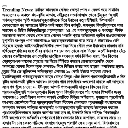
Skip
to
Trending News:
দুর্দান্ত কামব্যাক মেসির: জোড়া গোল ও রেকর্ড গড়ে মায়ামির
content
জয়
দেশের ৬ অঞ্চলে ঝড়-বৃষ্টির আভাস, নদীবন্দরে সতর্কতা
আজ থেকে উন্মুক্ত ‘জুলাই
গণঅভ্যুত্থান স্মৃতি জাদুঘর’
যুক্তরাষ্ট্রকে ঘিরে ইরানের নতুন হুঁশিয়ারি, উপসাগরীয়
দেশগুলোকে বড় সংঘাতের ইঙ্গিত
একই সময়ে তিন কর্মসূচি, জগন্নাথ বিশ্ববিদ্যালয়ে সভা-
সমাবেশ ও মিছিল নিষিদ্ধ
মিরপুর প্রেসক্লাবে ‘২৪-এর গণঅভ্যুত্থান ও গণতন্ত্র’ শীর্ষক
আলোচনা সভা
না ফেরার দেশে চলে গেলেন ‘গজনি’খ্যাত অভিনেতা প্রদীপ রাওয়াত
সাবেক
যুগ্মসচিব জগলুল পাশা কারাগারে
১৬ বছরে ক্রসফায়ারের নামে সাড়ে ৪ হাজারেরও বেশি
মানুষকে হত্যা: আইনমন্ত্রী
ব্যালিস্টিক ক্ষেপণাস্ত্র দিয়ে সৌদি তেল ট্যাংকারে হামলার দাবি
হুথিদের
প্রেমিকের সঙ্গে তীব্র ঝগড়ার পর ১৮ তলা থেকে লাফ দিয়েও অলৌকিকভাবে বেঁচে
গেলেন তরুণী
ভোলায় ৫ম শ্রেণির ছাত্রীকে সংঘবদ্ধ ধর্ষণ-ভিডিও ধারণ, তিন কিশোর
গ্রেপ্তার
এক দশকের প্রেমের পর বিয়ের পিঁড়িতে বসছেন রোনালদো
রেসলিং থেকে
অবসরের ঘোষণা দিলেন ব্রক লেসনার
৬ দিনে বিলিয়ন ডলার আয় ছাড়াল ‘স্পাইডার-ম্যান:
ব্র্যান্ড নিউ ডে’
ভূমিকম্পে ক্ষতিগ্রস্ত এলাকায় ১০ কোটি ইউরো সহায়তা ঘোষণা
ইতালির
জুলাই গণঅভ্যুত্থানে আহত যোদ্ধা মিতুর খোঁজ নিলেন প্রধানমন্ত্রী
আগামী ৫ দিন
বৃষ্টির আভাস
ভারী বৃষ্টিতে আবারও তিস্তার পানি বিপৎসীমার ওপরে
পথ হারালে এই জাদুঘরে
এসে পথ খুঁজে নেবো: ড. ইউনূস
৫ আগস্ট গণতন্ত্রকামী মানুষের বিজয়ের দিন:
প্রধানমন্ত্রী
জুলাই গণঅভ্যুত্থান দিবস খুলনা বিশ্ববিদ্যালয়ে পাঁচ হাজার শিক্ষার্থীর জন্য
গণভোজ
২১ কোটি টাকার সম্পদ আড়াই কোটিতে বিক্রির অভিযোগ, গৃহায়নের প্রকৌশলী
কাওসার মোর্শেদকে ঘিরে প্রশ্ন
অ্যাডমিরাল স্টিফেন কেলারকে প্রধানমন্ত্রী বাংলাদেশের
অবস্থান সবসময় শান্তির পক্ষে
জুলাই গণঅভ্যুত্থান স্মৃতি জাদুঘর উদ্বোধন করলেন
প্রধানমন্ত্রী
শিক্ষাঙ্গনে সন্ত্রাস বরদাশত করা হবে না, উসকানি দিলে শাস্তি: শিক্ষামন্ত্রী
৪
সিটি করপোরেশন কর্মকর্তার দেশত্যাগে নিষেধাজ্ঞা
মান নিয়ে আপত্তি, ভারতের সাড়ে ১১
হাজার টন চাল ফেরত পাঠাচ্ছে বাংলাদেশ
হরমুজ প্রণালি ফের চালুর আশা, বিশ্ববাজারে