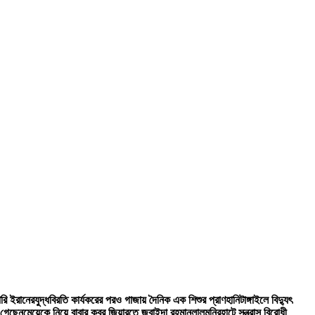
ারি ইরানের
যুদ্ধবিরতি কার্যকরের পরও গাজায় দৈনিক এক শিশুর প্রাণহানি
টাঙ্গাইলে বিদ্যুৎ
 গেছেন
মেয়েকে নিয়ে বাবার কবর জিয়ারতে জুবাইদা রহমান
লালমনিরহাটে সন্ত্রাস বিরোধী