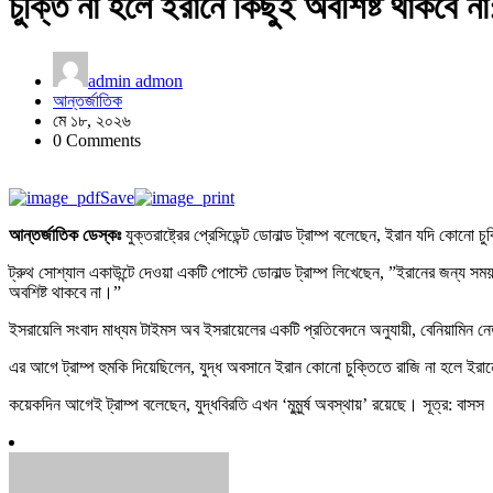
চুক্তি না হলে ইরানে কিছুই অবশিষ্ট থাকবে না:
admin admon
আন্তর্জাতিক
মে ১৮, ২০২৬
0 Comments
Save
আন্তর্জাতিক ডেস্কঃ
যুক্তরাষ্ট্রের প্রেসিডেন্ট ডোনাল্ড ট্রাম্প বলেছেন, ইরান যদি কোন
ট্রুথ সোশ্যাল একাউন্টে দেওয়া একটি পোস্টে ডোনাল্ড ট্রাম্প লিখেছেন, ”ইরানের জন্য স
অবশিষ্ট থাকবে না।”
ইসরায়েলি সংবাদ মাধ্যম টাইমস অব ইসরায়েলের একটি প্রতিবেদনে অনুযায়ী, বেনিয়ামিন নে
এর আগে ট্রাম্প হুমকি দিয়েছিলেন, যুদ্ধ অবসানে ইরান কোনো চুক্তিতে রাজি না হলে ইরা
কয়েকদিন আগেই ট্রাম্প বলেছেন, যুদ্ধবিরতি এখন ‘মুমুর্র্ষ অবস্থায়’ রয়েছে। সূত্র: বাসস