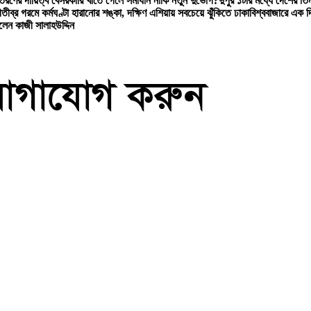
বিতরণের দায়িত্ব বেসরকারি খাতে গেলে সমাধান নাকি নতুন দুর্ভোগ?
দুপুর ১টার মধ্যে দেশের তিন
ী
তীব্র গরমে কর্মঘণ্টা হারানোর শঙ্কা, দক্ষিণ এশিয়ায় সবচেয়ে ঝুঁকিতে ঢাকা
বিশ্ববাজারে এক 
লেন কাজী সালাহউদ্দিন