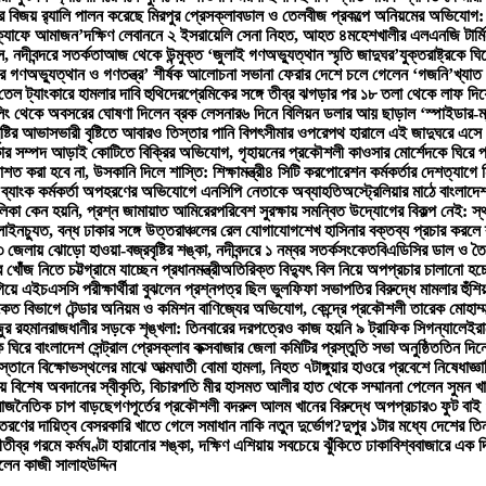
বিজয় র‍্যালি পালন করেছে মিরপুর প্রেসক্লাব
ডাল ও তেলবীজ প্রকল্পে অনিয়মের অভিযোগ: পিড
‘ক্যাফে আমাজন’
দক্ষিণ লেবাননে ২ ইসরায়েলি সেনা নিহত, আহত ৪
মহেশখালীর এলএনজি টার্ম
, নদীবন্দরে সতর্কতা
আজ থেকে উন্মুক্ত ‘জুলাই গণঅভ্যুত্থান স্মৃতি জাদুঘর’
যুক্তরাষ্ট্রকে 
র গণঅভ্যুত্থান ও গণতন্ত্র’ শীর্ষক আলোচনা সভা
না ফেরার দেশে চলে গেলেন ‘গজনি’খ্যাত 
ি তেল ট্যাংকারে হামলার দাবি হুথিদের
প্রেমিকের সঙ্গে তীব্র ঝগড়ার পর ১৮ তলা থেকে লাফ দ
িং থেকে অবসরের ঘোষণা দিলেন ব্রক লেসনার
৬ দিনে বিলিয়ন ডলার আয় ছাড়াল ‘স্পাইডার-ম্যান
ষ্টির আভাস
ভারী বৃষ্টিতে আবারও তিস্তার পানি বিপৎসীমার ওপরে
পথ হারালে এই জাদুঘরে এসে 
ার সম্পদ আড়াই কোটিতে বিক্রির অভিযোগ, গৃহায়নের প্রকৌশলী কাওসার মোর্শেদকে ঘিরে প্
বরদাশত করা হবে না, উসকানি দিলে শাস্তি: শিক্ষামন্ত্রী
৪ সিটি করপোরেশন কর্মকর্তার দেশত্যাগে ন
ও ব্যাংক কর্মকর্তা অপহরণের অভিযোগে এনসিপি নেতাকে অব্যাহতি
অস্ট্রেলিয়ার মাঠে বাংলাদে
লিকা কেন হয়নি, প্রশ্ন জামায়াত আমিরের
পরিবেশ সুরক্ষায় সমন্বিত উদ্যোগের বিকল্প নেই: স্থ
 লাইনচ্যুত, বন্ধ ঢাকার সঙ্গে উত্তরাঞ্চলের রেল যোগাযোগ
শেখ হাসিনার বক্তব্য প্রচার করলে ব্
 জেলায় ঝোড়ো হাওয়া-বজ্রবৃষ্টির শঙ্কা, নদীবন্দরে ১ নম্বর সতর্কসংকেত
বিএডিসির ডাল ও তৈ
োঁজ নিতে চট্টগ্রামে যাচ্ছেন প্রধানমন্ত্রী
অতিরিক্ত বিদ্যুৎ বিল নিয়ে অপপ্রচার চালানো হচ্ছ
গিয়ে এইচএসসি পরীক্ষার্থীরা বুঝলেন প্রশ্নপত্র ছিল ভুল
ফিফা সভাপতির বিরুদ্ধে মামলার হুঁশি
ংকেত বিভাগে টেন্ডার অনিয়ম ও কমিশন বাণিজ্যের অভিযোগ, কেন্দ্রে প্রকৌশলী তারেক মোহাম্ম
ুর রহমান
রাজধানীর সড়কে শৃঙ্খলা: তিনবারের দরপত্রেও কাজ হয়নি ৯ ট্রাফিক সিগন্যালে
ইরা
ে ঘিরে বাংলাদেশ সেন্ট্রাল প্রেসক্লাব কক্সবাজার জেলা কমিটির প্রস্তুতি সভা অনুষ্ঠিত
তিন দিনে
স্তানে বিক্ষোভস্থলের মাঝে আত্মঘাতী বোমা হামলা, নিহত ৭
টাঙ্গুয়ার হাওরে প্রবেশে নিষেধাজ্ঞা
য় বিশেষ অবদানের স্বীকৃতি, বিচারপতি মীর হাসমত আলীর হাত থেকে সম্মাননা পেলেন সুমন খ
রে রাজনৈতিক চাপ বাড়ছে
গণপূর্তের প্রকৌশলী বদরুল আলম খানের বিরুদ্ধে অপপ্রচার
৩ ফুট বাই
বিতরণের দায়িত্ব বেসরকারি খাতে গেলে সমাধান নাকি নতুন দুর্ভোগ?
দুপুর ১টার মধ্যে দেশের তিন
ী
তীব্র গরমে কর্মঘণ্টা হারানোর শঙ্কা, দক্ষিণ এশিয়ায় সবচেয়ে ঝুঁকিতে ঢাকা
বিশ্ববাজারে এক 
লেন কাজী সালাহউদ্দিন