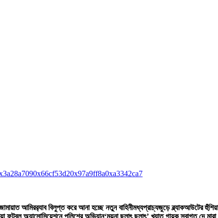
x3a28a709
0x66cf53d2
0x97a9ff8a
0xa3342ca7
 জামায়াত আমির
র‍্যাব বিলুপ্ত করে আনা হচ্ছে নতুন বাহিনী
মধ্যপ্রাচ্যজুড়ে ব্ল্যাকআউটের হুঁশিয়
িয়া ফুটবল অ্যাসোসিয়েশনে পুলিশের অভিযান
‘ময়না ছলাৎ ছলাৎ’ খ্যাত গায়ক স্বাগত দে মারা