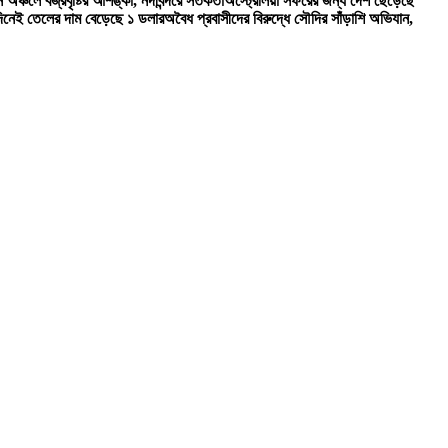
 অঞ্চলে বজ্রবৃষ্টির আশঙ্কা, নদীবন্দরে সতর্কতা
অস্ট্রেলিয়া সফরের জন্য দেশ ছেড়েছে
দিনেই তেলের দাম বেড়েছে ১ ডলার
অবৈধ প্রবাসীদের বিরুদ্ধে সৌদির সাঁড়াশি অভিযান,