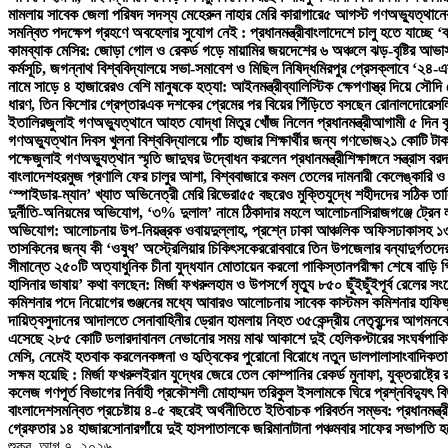
মামলায় সাবেক জেলা পরিষদ সদস্য মেহেরুন নাহার মেরি কারাগারে
৫ আগস্ট গণঅভ্যুত্থানের 
সমন্বিত পদক্ষেপ গ্রহণে অবহেলার সুযোগ নেই : প্রধানমন্ত্রী
বাংলাদেশে চালু হতে যাচ্ছে 
কামব্যাক মেসির: জোড়া গোল ও রেকর্ড গড়ে মায়ামির জয়
দেশের ৬ অঞ্চলে ঝড়-বৃষ্টির আভাস
কর্মসূচি, জগন্নাথ বিশ্ববিদ্যালয়ে সভা-সমাবেশ ও মিছিল নিষিদ্ধ
মিরপুর প্রেসক্লাবে ‘২৪-এ
নামে সাড়ে ৪ হাজারেরও বেশি মানুষকে হত্যা: আইনমন্ত্রী
ব্যালিস্টিক ক্ষেপণাস্ত্র দিয়ে সৌদ
ধারণ, তিন কিশোর গ্রেপ্তার
এক দশকের প্রেমের পর বিয়ের পিঁড়িতে বসছেন রোনালদো
রেসল
ইতালির
জুলাই গণঅভ্যুত্থানে আহত যোদ্ধা মিতুর খোঁজ নিলেন প্রধানমন্ত্রী
আগামী ৫ দিন বৃ
গণঅভ্যুত্থান দিবস খুলনা বিশ্ববিদ্যালয়ে পাঁচ হাজার শিক্ষার্থীর জন্য গণভোজ
২১ কোটি টাক
পক্ষে
জুলাই গণঅভ্যুত্থান স্মৃতি জাদুঘর উদ্বোধন করলেন প্রধানমন্ত্রী
শিক্ষাঙ্গনে সন্ত্রাস 
বাংলাদেশ
হরমুজ প্রণালি ফের চালুর আশা, বিশ্ববাজারে কমল তেলের দাম
নারী কেলেঙ্কারি 
‘স্পাইডার-ম্যান’ খ্যাত অভিনেত্রী মেরি রিভেরা
৫৫ বছরেও মুক্তিযুদ্ধে শহীদদের সঠিক তা
দুর্নীতি-অনিয়মের অভিযোগ, ‘৩% দুলাল’ নামে ঠিকাদার মহলে আলোচনা
সিরাজগঞ্জে ট্রেন
অভিযোগ: আলোচনায় উপ-নিয়ন্ত্রক ওবায়দুল্লাহ, প্রশ্নে ঢাকা আঞ্চলিক অফিস
ঢাকাসহ ১৩
তাসকিনের জন্য কী ‘ওষুধ’ অস্ট্রেলিয়ার চিকিৎসকের
রোববারে তিন উপজেলার বন্যাদুর্গতদের খ
সীমান্তে ২৫০টি অত্যাধুনিক চীনা যুদ্ধযান মোতায়েন করলো পাকিস্তান
পরীক্ষা শেষে বাড়ি 
হাসিনার ভাষায়’ কথা বলছেন: মির্জা ফখরুল
হাম ও উপসর্গে মৃত্যু ৮৫০ ছুঁইছুঁই
পূর্ব রেলের স
কমিশনার পদে নিয়োগের গুঞ্জনের মধ্যে আবারও আলোচনায় সাবেক কাস্টমস কমিশনার হাফিজ
দায়িত্ব
সুদানের আদালতে সেনাবাহিনীর ড্রোন হামলায় নিহত ৩৫
কেন্দ্রীয় নেতৃবৃন্দের আগমনক
এসেছে ২৮৫ কোটি ডলার
দাবানল নেভানোর সময় মাঝ আকাশে দুই হেলিকপ্টারের সংঘর্ষ
পাকি
মেসি, নেমেই হতবাক করলেন
কঙ্গনা ও হৃত্বিকের পুরোনো বিরোধে নতুন ডালপালা
সাংবাদিকতা
সক্ষম হয়েছি : মির্জা ফখরুল
ইরান যুদ্ধের জেরে তেল কোম্পানির রেকর্ড মুনাফা, যুক্তরাষ্ট্
কলেজ গণপূর্ত বিভাগের নির্বাহী প্রকৌশলী মোহাম্মদ তরিকুল ইসলামকে ঘিরে প্রশ্ন
বিদ্যুৎ 
বাংলাদেশ
সমন্বিত প্রচেষ্টায় ৪-৫ বছরেই অর্থনীতিতে ইতিবাচক পরিবর্তন সম্ভব: প্রধানমন্ত্র
গ্রেফতার ১৪ হাজার
সোনারগাঁয়ে দুই হাসপাতালকে জরিমানা
টানা পঞ্চমবার সাফের সভাপতি হ
শুক্র. আগ ৭, ২০২৬