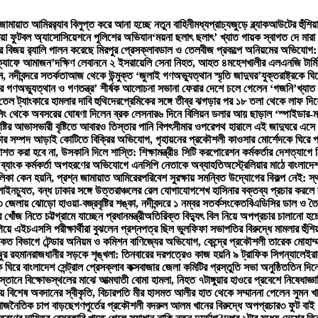
 জামায়াত আমির
র‍্যাব বিলুপ্ত করে আনা হচ্ছে নতুন বাহিনী
মধ্যপ্রাচ্যজুড়ে ব্ল্যাকআউটের হুঁশিয়
িয়া ফুটবল অ্যাসোসিয়েশনে পুলিশের অভিযান
‘ময়না ছলাৎ ছলাৎ’ খ্যাত গায়ক স্বাগত দে মারা
বিজয় র‍্যালি পালন করেছে মিরপুর প্রেসক্লাব
ডাল ও তেলবীজ প্রকল্পে অনিয়মের অভিযোগ: পিড
‘ক্যাফে আমাজন’
দক্ষিণ লেবাননে ২ ইসরায়েলি সেনা নিহত, আহত ৪
মহেশখালীর এলএনজি টার্ম
, নদীবন্দরে সতর্কতা
আজ থেকে উন্মুক্ত ‘জুলাই গণঅভ্যুত্থান স্মৃতি জাদুঘর’
যুক্তরাষ্ট্রকে 
র গণঅভ্যুত্থান ও গণতন্ত্র’ শীর্ষক আলোচনা সভা
না ফেরার দেশে চলে গেলেন ‘গজনি’খ্যাত 
ি তেল ট্যাংকারে হামলার দাবি হুথিদের
প্রেমিকের সঙ্গে তীব্র ঝগড়ার পর ১৮ তলা থেকে লাফ দ
িং থেকে অবসরের ঘোষণা দিলেন ব্রক লেসনার
৬ দিনে বিলিয়ন ডলার আয় ছাড়াল ‘স্পাইডার-ম্যান
ষ্টির আভাস
ভারী বৃষ্টিতে আবারও তিস্তার পানি বিপৎসীমার ওপরে
পথ হারালে এই জাদুঘরে এসে 
ার সম্পদ আড়াই কোটিতে বিক্রির অভিযোগ, গৃহায়নের প্রকৌশলী কাওসার মোর্শেদকে ঘিরে প্
বরদাশত করা হবে না, উসকানি দিলে শাস্তি: শিক্ষামন্ত্রী
৪ সিটি করপোরেশন কর্মকর্তার দেশত্যাগে ন
ও ব্যাংক কর্মকর্তা অপহরণের অভিযোগে এনসিপি নেতাকে অব্যাহতি
অস্ট্রেলিয়ার মাঠে বাংলাদে
লিকা কেন হয়নি, প্রশ্ন জামায়াত আমিরের
পরিবেশ সুরক্ষায় সমন্বিত উদ্যোগের বিকল্প নেই: স্থ
 লাইনচ্যুত, বন্ধ ঢাকার সঙ্গে উত্তরাঞ্চলের রেল যোগাযোগ
শেখ হাসিনার বক্তব্য প্রচার করলে ব্
 জেলায় ঝোড়ো হাওয়া-বজ্রবৃষ্টির শঙ্কা, নদীবন্দরে ১ নম্বর সতর্কসংকেত
বিএডিসির ডাল ও তৈ
োঁজ নিতে চট্টগ্রামে যাচ্ছেন প্রধানমন্ত্রী
অতিরিক্ত বিদ্যুৎ বিল নিয়ে অপপ্রচার চালানো হচ্ছ
গিয়ে এইচএসসি পরীক্ষার্থীরা বুঝলেন প্রশ্নপত্র ছিল ভুল
ফিফা সভাপতির বিরুদ্ধে মামলার হুঁশি
ংকেত বিভাগে টেন্ডার অনিয়ম ও কমিশন বাণিজ্যের অভিযোগ, কেন্দ্রে প্রকৌশলী তারেক মোহাম্ম
ুর রহমান
রাজধানীর সড়কে শৃঙ্খলা: তিনবারের দরপত্রেও কাজ হয়নি ৯ ট্রাফিক সিগন্যালে
ইরা
ে ঘিরে বাংলাদেশ সেন্ট্রাল প্রেসক্লাব কক্সবাজার জেলা কমিটির প্রস্তুতি সভা অনুষ্ঠিত
তিন দিনে
স্তানে বিক্ষোভস্থলের মাঝে আত্মঘাতী বোমা হামলা, নিহত ৭
টাঙ্গুয়ার হাওরে প্রবেশে নিষেধাজ্ঞা
য় বিশেষ অবদানের স্বীকৃতি, বিচারপতি মীর হাসমত আলীর হাত থেকে সম্মাননা পেলেন সুমন খ
রে রাজনৈতিক চাপ বাড়ছে
গণপূর্তের প্রকৌশলী বদরুল আলম খানের বিরুদ্ধে অপপ্রচার
৩ ফুট বাই