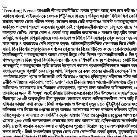
Skip
to
Trending News:
আওয়ামী লীগের রাজনীতিতে ফেরার সুযোগ আছে বলে মনে করি না:
content
অফিসে হামলা, লাইনম্যানকে বেধড়ক পিটুনি
কবে ফিরছেন শরিফুল জানাল বিসিবি
দক্ষিণ কোর
মামলায় সাবেক জেলা পরিষদ সদস্য মেহেরুন নাহার মেরি কারাগারে
৫ আগস্ট গণঅভ্যুত্থানের 
সমন্বিত পদক্ষেপ গ্রহণে অবহেলার সুযোগ নেই : প্রধানমন্ত্রী
বাংলাদেশে চালু হতে যাচ্ছে 
কামব্যাক মেসির: জোড়া গোল ও রেকর্ড গড়ে মায়ামির জয়
দেশের ৬ অঞ্চলে ঝড়-বৃষ্টির আভাস
কর্মসূচি, জগন্নাথ বিশ্ববিদ্যালয়ে সভা-সমাবেশ ও মিছিল নিষিদ্ধ
মিরপুর প্রেসক্লাবে ‘২৪-এ
নামে সাড়ে ৪ হাজারেরও বেশি মানুষকে হত্যা: আইনমন্ত্রী
ব্যালিস্টিক ক্ষেপণাস্ত্র দিয়ে সৌদ
ধারণ, তিন কিশোর গ্রেপ্তার
এক দশকের প্রেমের পর বিয়ের পিঁড়িতে বসছেন রোনালদো
রেসল
ইতালির
জুলাই গণঅভ্যুত্থানে আহত যোদ্ধা মিতুর খোঁজ নিলেন প্রধানমন্ত্রী
আগামী ৫ দিন বৃ
গণঅভ্যুত্থান দিবস খুলনা বিশ্ববিদ্যালয়ে পাঁচ হাজার শিক্ষার্থীর জন্য গণভোজ
২১ কোটি টাক
পক্ষে
জুলাই গণঅভ্যুত্থান স্মৃতি জাদুঘর উদ্বোধন করলেন প্রধানমন্ত্রী
শিক্ষাঙ্গনে সন্ত্রাস 
বাংলাদেশ
হরমুজ প্রণালি ফের চালুর আশা, বিশ্ববাজারে কমল তেলের দাম
নারী কেলেঙ্কারি 
‘স্পাইডার-ম্যান’ খ্যাত অভিনেত্রী মেরি রিভেরা
৫৫ বছরেও মুক্তিযুদ্ধে শহীদদের সঠিক তা
দুর্নীতি-অনিয়মের অভিযোগ, ‘৩% দুলাল’ নামে ঠিকাদার মহলে আলোচনা
সিরাজগঞ্জে ট্রেন
অভিযোগ: আলোচনায় উপ-নিয়ন্ত্রক ওবায়দুল্লাহ, প্রশ্নে ঢাকা আঞ্চলিক অফিস
ঢাকাসহ ১৩
তাসকিনের জন্য কী ‘ওষুধ’ অস্ট্রেলিয়ার চিকিৎসকের
রোববারে তিন উপজেলার বন্যাদুর্গতদের খ
সীমান্তে ২৫০টি অত্যাধুনিক চীনা যুদ্ধযান মোতায়েন করলো পাকিস্তান
পরীক্ষা শেষে বাড়ি 
হাসিনার ভাষায়’ কথা বলছেন: মির্জা ফখরুল
হাম ও উপসর্গে মৃত্যু ৮৫০ ছুঁইছুঁই
পূর্ব রেলের স
কমিশনার পদে নিয়োগের গুঞ্জনের মধ্যে আবারও আলোচনায় সাবেক কাস্টমস কমিশনার হাফিজ
দায়িত্ব
সুদানের আদালতে সেনাবাহিনীর ড্রোন হামলায় নিহত ৩৫
কেন্দ্রীয় নেতৃবৃন্দের আগমনক
এসেছে ২৮৫ কোটি ডলার
দাবানল নেভানোর সময় মাঝ আকাশে দুই হেলিকপ্টারের সংঘর্ষ
পাকি
মেসি, নেমেই হতবাক করলেন
কঙ্গনা ও হৃত্বিকের পুরোনো বিরোধে নতুন ডালপালা
সাংবাদিকতা
সক্ষম হয়েছি : মির্জা ফখরুল
ইরান যুদ্ধের জেরে তেল কোম্পানির রেকর্ড মুনাফা, যুক্তরাষ্ট্