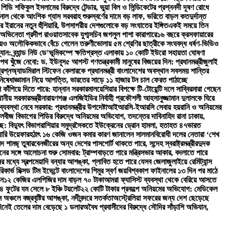
ি শফিকুল ইসলামের বিরুদ্ধে টেন্ডার, ভুয়া বিল ও সিন্ডিকেটের প্রশ্ন
নদী দূষণ রোধে
িনাল থেকে আংশিক গ্যাস সরবরাহ শুরু
স্বর্ণের দামে বড় লাফ, ভরিতে বাড়ল কত
দুর্দান্ত
ঘিরে ইরানের নতুন হুঁশিয়ারি, উপসাগরীয় দেশগুলোকে বড় সংঘাতের ইঙ্গিত
একই সময়ে তিন
অভিনেতা প্রদীপ রাওয়াত
সাবেক যুগ্মসচিব জগলুল পাশা কারাগারে
১৬ বছরে ক্রসফায়ারের
িয়েও অলৌকিকভাবে বেঁচে গেলেন তরুণী
ভোলায় ৫ম শ্রেণির ছাত্রীকে সংঘবদ্ধ ধর্ষণ-ভিডিও
: ব্র্যান্ড নিউ ডে’
ভূমিকম্পে ক্ষতিগ্রস্ত এলাকায় ১০ কোটি ইউরো সহায়তা ঘোষণা
পথ খুঁজে নেবো: ড. ইউনূস
৫ আগস্ট গণতন্ত্রকামী মানুষের বিজয়ের দিন: প্রধানমন্ত্রী
জুলাই
রশ্ন
অ্যাডমিরাল স্টিফেন কেলারকে প্রধানমন্ত্রী বাংলাদেশের অবস্থান সবসময় শান্তির
িষেধাজ্ঞা
মান নিয়ে আপত্তি, ভারতের সাড়ে ১১ হাজার টন চাল ফেরত পাঠাচ্ছে
শ কাঁপিয়ে দিতে পারে: হান্নান সরকার
মালয়েশিয়ার বিপক্ষে টি-টোয়েন্টি দলে সাব্বির
মারা গেছেন
ানীয় সরকারমন্ত্রী
নারায়ণগঞ্জ এলজিইডির নির্বাহী প্রকৌশলী আহসানুজ্জামান দুলালকে ঘিরে
যবস্থা নেবে সরকার: প্রধানমন্ত্রীর উপদেষ্টা
আইআরসি-ইআরসি সেবায় হয়রানি ও অনিয়মের
লবীজ বিভাগের পিডির বিরুদ্ধে অনিয়মের অভিযোগ, তদন্তের দাবি
নাহিদ রানা ঢাকায়,
ে: বিদ্যুৎ বিভাগ
রাশিয়ার সমুদ্রসৈকতে ইউক্রেনের ড্রোন হামলা, হতাহত ৪৭
ভারত
য়ারি উয়েফার
হঠাৎ ১৬ কেজি ওজন কমার কারণ জানালেন সালমান
বিরোধী দলের নেতারা ‘শেখ
দ শামছ্ তুষার
বেনজীরের অন্য দেশের পাসপোর্ট থাকতে পারে, সন্দেহ স্বরাষ্ট্রমন্ত্রীর
দুদক
নের সঙ্গে আলোচনা শুরু সোমবার: ট্রাম্প
বাড়তে পারে মন্ত্রিসভার আকার, বদলাতে পারে
র মধ্যে স্বল্পমেয়াদি বন্যার আশঙ্কা, প্লাবিত হতে পারে যেসব জেলা
জুলাইয়ে রেমিট্যান্স
রিকার্ভ মিক্সড টিম ইভেন্টে বাংলাদেশের শিমুর স্বর্ণ জয়
বিশ্বকাপ ফাইনালের ১৩ দিন পর মাঠে
ান
১২ কেজির এলপিজির দাম বাড়ল ৭০ টাকা
আমরা ফ্যাসিস্ট ব্যবস্থা থেকে বেরিয়ে আসতে
 ৪ ফুটের যম সেলে ৮ ইঞ্চি টয়লেট
২২ কোটি টাকার প্রকল্পে অনিয়মের অভিযোগ: মেডিকেল
 অঞ্চলে বজ্রবৃষ্টির আশঙ্কা, নদীবন্দরে সতর্কতা
অস্ট্রেলিয়া সফরের জন্য দেশ ছেড়েছে
দিনেই তেলের দাম বেড়েছে ১ ডলার
অবৈধ প্রবাসীদের বিরুদ্ধে সৌদির সাঁড়াশি অভিযান,