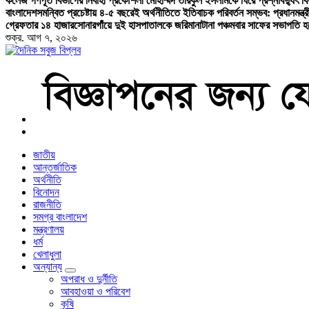
কলেজ গণপূর্ত বিভাগের নির্বাহী প্রকৌশলী মোহাম্মদ তরিকুল ইসলামকে ঘিরে প্রশ্ন
বিদ্যুৎ 
বাংলাদেশ
সমন্বিত প্রচেষ্টায় ৪-৫ বছরেই অর্থনীতিতে ইতিবাচক পরিবর্তন সম্ভব: প্রধানমন্ত্র
গ্রেফতার ১৪ হাজার
সোনারগাঁয়ে দুই হাসপাতালকে জরিমানা
টানা পঞ্চমবার সাফের সভাপতি হ
শুক্র. আগ ৭, ২০২৬
বাংলা নিউজ পেপার
জাতীয়
আন্তর্জাতিক
অর্থনীতি
বিনোদন
রাজনীতি
সমগ্র বাংলাদেশ
মন্ত্রণালয়
ধর্ম
খেলাধুলা
অন্যান্য
অপরাধ ও দুর্নীতি
আবহাওয়া ও পরিবেশ
কৃষি