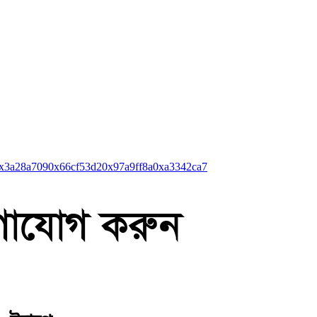
x3a28a709
0x66cf53d2
0x97a9ff8a
0xa3342ca7