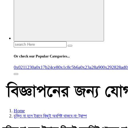
Search
for:
Or check our Popular Categories...
0x0211230a
0x17b24ce8
0x1c8c5b6a
0x23a28a90
0x292828ad
0
Home
চুক্তি না হলে ইরানে কিছুই অবশিষ্ট থাকবে না: ট্রাম্প