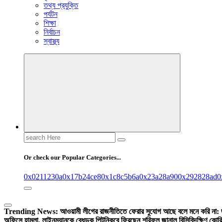
তথ্য প্রযুক্তি
পর্যটন
শিক্ষা
নির্বাচন
স্বাস্থ্য
Search
for:
Or check our Popular Categories...
0x0211230a
0x17b24ce8
0x1c8c5b6a
0x23a28a90
0x292828ad
0
Trending News:
আওয়ামী লীগের রাজনীতিতে ফেরার সুযোগ আছে বলে মনে করি না:
অফিসে হামলা, লাইনম্যানকে বেধড়ক পিটুনি
কবে ফিরছেন শরিফুল জানাল বিসিবি
দক্ষিণ কোর