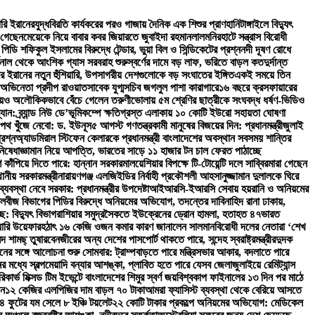
ারি ইরানের
যুদ্ধবিরতি কার্যকরের পরও গাজায় দৈনিক এক শিশুর প্রাণহানি
টাঙ্গাইলে বিদ্যুৎ
 গেছেন
মেয়েকে নিয়ে বাবার কবর জিয়ারতে জুবাইদা রহমান
লালমনিরহাটে সন্ত্রাস বিরোধী
ি শফিকুল ইসলামের বিরুদ্ধে টেন্ডার, ভুয়া বিল ও সিন্ডিকেটের প্রশ্ন
নদী দূষণ রোধে
িনাল থেকে আংশিক গ্যাস সরবরাহ শুরু
স্বর্ণের দামে বড় লাফ, ভরিতে বাড়ল কত
দুর্দান্ত
ঘিরে ইরানের নতুন হুঁশিয়ারি, উপসাগরীয় দেশগুলোকে বড় সংঘাতের ইঙ্গিত
একই সময়ে তিন
অভিনেতা প্রদীপ রাওয়াত
সাবেক যুগ্মসচিব জগলুল পাশা কারাগারে
১৬ বছরে ক্রসফায়ারের
িয়েও অলৌকিকভাবে বেঁচে গেলেন তরুণী
ভোলায় ৫ম শ্রেণির ছাত্রীকে সংঘবদ্ধ ধর্ষণ-ভিডিও
: ব্র্যান্ড নিউ ডে’
ভূমিকম্পে ক্ষতিগ্রস্ত এলাকায় ১০ কোটি ইউরো সহায়তা ঘোষণা
পথ খুঁজে নেবো: ড. ইউনূস
৫ আগস্ট গণতন্ত্রকামী মানুষের বিজয়ের দিন: প্রধানমন্ত্রী
জুলাই
রশ্ন
অ্যাডমিরাল স্টিফেন কেলারকে প্রধানমন্ত্রী বাংলাদেশের অবস্থান সবসময় শান্তির
িষেধাজ্ঞা
মান নিয়ে আপত্তি, ভারতের সাড়ে ১১ হাজার টন চাল ফেরত পাঠাচ্ছে
শ কাঁপিয়ে দিতে পারে: হান্নান সরকার
মালয়েশিয়ার বিপক্ষে টি-টোয়েন্টি দলে সাব্বির
মারা গেছেন
ানীয় সরকারমন্ত্রী
নারায়ণগঞ্জ এলজিইডির নির্বাহী প্রকৌশলী আহসানুজ্জামান দুলালকে ঘিরে
যবস্থা নেবে সরকার: প্রধানমন্ত্রীর উপদেষ্টা
আইআরসি-ইআরসি সেবায় হয়রানি ও অনিয়মের
লবীজ বিভাগের পিডির বিরুদ্ধে অনিয়মের অভিযোগ, তদন্তের দাবি
নাহিদ রানা ঢাকায়,
ে: বিদ্যুৎ বিভাগ
রাশিয়ার সমুদ্রসৈকতে ইউক্রেনের ড্রোন হামলা, হতাহত ৪৭
ভারত
য়ারি উয়েফার
হঠাৎ ১৬ কেজি ওজন কমার কারণ জানালেন সালমান
বিরোধী দলের নেতারা ‘শেখ
দ শামছ্ তুষার
বেনজীরের অন্য দেশের পাসপোর্ট থাকতে পারে, সন্দেহ স্বরাষ্ট্রমন্ত্রীর
দুদক
নের সঙ্গে আলোচনা শুরু সোমবার: ট্রাম্প
বাড়তে পারে মন্ত্রিসভার আকার, বদলাতে পারে
র মধ্যে স্বল্পমেয়াদি বন্যার আশঙ্কা, প্লাবিত হতে পারে যেসব জেলা
জুলাইয়ে রেমিট্যান্স
রিকার্ভ মিক্সড টিম ইভেন্টে বাংলাদেশের শিমুর স্বর্ণ জয়
বিশ্বকাপ ফাইনালের ১৩ দিন পর মাঠে
ান
১২ কেজির এলপিজির দাম বাড়ল ৭০ টাকা
আমরা ফ্যাসিস্ট ব্যবস্থা থেকে বেরিয়ে আসতে
 ৪ ফুটের যম সেলে ৮ ইঞ্চি টয়লেট
২২ কোটি টাকার প্রকল্পে অনিয়মের অভিযোগ: মেডিকেল