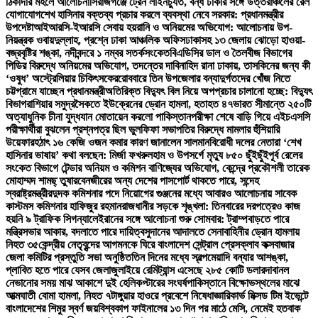
ঠিকাদার মহলে আলোচনা
সিরাজগঞ্জে ট্রেন লাইনচ্যুত, বন্ধ ঢাকার সঙ্গে উত্তরাঞ্চলের রেল
যোগাযোগ
শেখ হাসিনার বক্তব্য প্রচার করলে ব্যবস্থা নেবে সরকার: প্রধানমন্ত্রীর
উপদেষ্টা
আইআরসি-ইআরসি সেবায় হয়রানি ও অনিয়মের অভিযোগ: আলোচনায় উপ-
নিয়ন্ত্রক ওবায়দুল্লাহ, প্রশ্নে ঢাকা আঞ্চলিক অফিস
ঢাকাসহ ১৩ জেলায় ঝোড়ো হাওয়া-
বজ্রবৃষ্টির শঙ্কা, নদীবন্দরে ১ নম্বর সতর্কসংকেত
বিএডিসির ডাল ও তৈলবীজ বিভাগের
পিডির বিরুদ্ধে অনিয়মের অভিযোগ, তদন্তের দাবি
নাহিদ রানা ঢাকায়, তাসকিনের জন্য কী
‘ওষুধ’ অস্ট্রেলিয়ার চিকিৎসকের
রোববারে তিন উপজেলার বন্যাদুর্গতদের খোঁজ নিতে
চট্টগ্রামে যাচ্ছেন প্রধানমন্ত্রী
অতিরিক্ত বিদ্যুৎ বিল নিয়ে অপপ্রচার চালানো হচ্ছে: বিদ্যুৎ
বিভাগ
রাশিয়ার সমুদ্রসৈকতে ইউক্রেনের ড্রোন হামলা, হতাহত ৪৭
ভারত সীমান্তে ২৫০টি
অত্যাধুনিক চীনা যুদ্ধযান মোতায়েন করলো পাকিস্তান
পরীক্ষা শেষে বাড়ি গিয়ে এইচএসসি
পরীক্ষার্থীরা বুঝলেন প্রশ্নপত্র ছিল ভুল
ফিফা সভাপতির বিরুদ্ধে মামলার হুঁশিয়ারি
উয়েফার
হঠাৎ ১৬ কেজি ওজন কমার কারণ জানালেন সালমান
বিরোধী দলের নেতারা ‘শেখ
হাসিনার ভাষায়’ কথা বলছেন: মির্জা ফখরুল
হাম ও উপসর্গে মৃত্যু ৮৫০ ছুঁইছুঁই
পূর্ব রেলের
সংকেত বিভাগে টেন্ডার অনিয়ম ও কমিশন বাণিজ্যের অভিযোগ, কেন্দ্রে প্রকৌশলী তারেক
মোহাম্মদ শামছ্ তুষার
বেনজীরের অন্য দেশের পাসপোর্ট থাকতে পারে, সন্দেহ
স্বরাষ্ট্রমন্ত্রীর
দুদক কমিশনার পদে নিয়োগের গুঞ্জনের মধ্যে আবারও আলোচনায় সাবেক
কাস্টমস কমিশনার হাফিজুর রহমান
রাজধানীর সড়কে শৃঙ্খলা: তিনবারের দরপত্রেও কাজ
হয়নি ৯ ট্রাফিক সিগন্যালে
ইরানের সঙ্গে আলোচনা শুরু সোমবার: ট্রাম্প
বাড়তে পারে
মন্ত্রিসভার আকার, বদলাতে পারে দায়িত্ব
সুদানের আদালতে সেনাবাহিনীর ড্রোন হামলায়
নিহত ৩৫
কেন্দ্রীয় নেতৃবৃন্দের আগমনকে ঘিরে বাংলাদেশ সেন্ট্রাল প্রেসক্লাব কক্সবাজার
জেলা কমিটির প্রস্তুতি সভা অনুষ্ঠিত
তিন দিনের মধ্যে স্বল্পমেয়াদি বন্যার আশঙ্কা,
প্লাবিত হতে পারে যেসব জেলা
জুলাইয়ে রেমিট্যান্স এসেছে ২৮৫ কোটি ডলার
দাবানল
নেভানোর সময় মাঝ আকাশে দুই হেলিকপ্টারের সংঘর্ষ
পাকিস্তানে বিক্ষোভস্থলের মাঝে
আত্মঘাতী বোমা হামলা, নিহত ৭
টাঙ্গুয়ার হাওরে প্রবেশে নিষেধাজ্ঞা
রিকার্ভ মিক্সড টিম ইভেন্টে
বাংলাদেশের শিমুর স্বর্ণ জয়
বিশ্বকাপ ফাইনালের ১৩ দিন পর মাঠে মেসি, নেমেই হতবাক