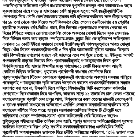
এর গণঅভ্যুত্থান ও গণতন্ত্র’ শীর্ষক আলোচনা সভা
না ফেরার দেশে চলে গেলেন
‘গজনি’খ্যাত অভিনেতা প্রদীপ রাওয়াত
সাবেক যুগ্মসচিব জগলুল পাশা কারাগারে
১৬ বছরে
ক্রসফায়ারের নামে সাড়ে ৪ হাজারেরও বেশি মানুষকে হত্যা: আইনমন্ত্রী
ব্যালিস্টিক
ক্ষেপণাস্ত্র দিয়ে সৌদি তেল ট্যাংকারে হামলার দাবি হুথিদের
প্রেমিকের সঙ্গে তীব্র ঝগড়ার
পর ১৮ তলা থেকে লাফ দিয়েও অলৌকিকভাবে বেঁচে গেলেন তরুণী
ভোলায় ৫ম শ্রেণির
ছাত্রীকে সংঘবদ্ধ ধর্ষণ-ভিডিও ধারণ, তিন কিশোর গ্রেপ্তার
এক দশকের প্রেমের পর
বিয়ের পিঁড়িতে বসছেন রোনালদো
রেসলিং থেকে অবসরের ঘোষণা দিলেন ব্রক লেসনার
৬
দিনে বিলিয়ন ডলার আয় ছাড়াল ‘স্পাইডার-ম্যান: ব্র্যান্ড নিউ ডে’
ভূমিকম্পে ক্ষতিগ্রস্ত
এলাকায় ১০ কোটি ইউরো সহায়তা ঘোষণা ইতালির
জুলাই গণঅভ্যুত্থানে আহত যোদ্ধা
মিতুর খোঁজ নিলেন প্রধানমন্ত্রী
আগামী ৫ দিন বৃষ্টির আভাস
ভারী বৃষ্টিতে আবারও তিস্তার
পানি বিপৎসীমার ওপরে
পথ হারালে এই জাদুঘরে এসে পথ খুঁজে নেবো: ড. ইউনূস
৫ আগস্ট
গণতন্ত্রকামী মানুষের বিজয়ের দিন: প্রধানমন্ত্রী
জুলাই গণঅভ্যুত্থান দিবস খুলনা
বিশ্ববিদ্যালয়ে পাঁচ হাজার শিক্ষার্থীর জন্য গণভোজ
২১ কোটি টাকার সম্পদ আড়াই
কোটিতে বিক্রির অভিযোগ, গৃহায়নের প্রকৌশলী কাওসার মোর্শেদকে ঘিরে
প্রশ্ন
অ্যাডমিরাল স্টিফেন কেলারকে প্রধানমন্ত্রী বাংলাদেশের অবস্থান সবসময় শান্তির
পক্ষে
জুলাই গণঅভ্যুত্থান স্মৃতি জাদুঘর উদ্বোধন করলেন প্রধানমন্ত্রী
শিক্ষাঙ্গনে সন্ত্রাস
বরদাশত করা হবে না, উসকানি দিলে শাস্তি: শিক্ষামন্ত্রী
৪ সিটি করপোরেশন কর্মকর্তার
দেশত্যাগে নিষেধাজ্ঞা
মান নিয়ে আপত্তি, ভারতের সাড়ে ১১ হাজার টন চাল ফেরত পাঠাচ্ছে
বাংলাদেশ
হরমুজ প্রণালি ফের চালুর আশা, বিশ্ববাজারে কমল তেলের দাম
নারী কেলেঙ্কারি
ও ব্যাংক কর্মকর্তা অপহরণের অভিযোগে এনসিপি নেতাকে অব্যাহতি
অস্ট্রেলিয়ার মাঠে
বাংলাদেশ কাঁপিয়ে দিতে পারে: হান্নান সরকার
মালয়েশিয়ার বিপক্ষে টি-টোয়েন্টি দলে
সাব্বির
মারা গেছেন ‘স্পাইডার-ম্যান’ খ্যাত অভিনেত্রী মেরি রিভেরা
৫৫ বছরেও
মুক্তিযুদ্ধে শহীদদের সঠিক তালিকা কেন হয়নি, প্রশ্ন জামায়াত আমিরের
পরিবেশ সুরক্ষায়
সমন্বিত উদ্যোগের বিকল্প নেই: স্থানীয় সরকারমন্ত্রী
নারায়ণগঞ্জ এলজিইডির নির্বাহী
প্রকৌশলী আহসানুজ্জামান দুলালকে ঘিরে দুর্নীতি-অনিয়মের অভিযোগ, ‘৩% দুলাল’ নামে