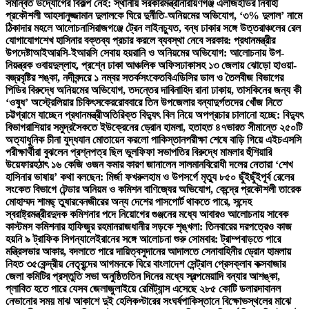
সমন্বিত উদ্যোগের বিকল্প নেই: স্থানীয় সরকারমন্ত্রী
নারায়ণগঞ্জ এলজিইডির নির্বাহী
প্রকৌশলী আহসানুজ্জামান দুলালকে ঘিরে দুর্নীতি-অনিয়মের অভিযোগ, ‘৩% দুলাল’ নামে
ঠিকাদার মহলে আলোচনা
সিরাজগঞ্জে ট্রেন লাইনচ্যুত, বন্ধ ঢাকার সঙ্গে উত্তরাঞ্চলের রেল
যোগাযোগ
শেখ হাসিনার বক্তব্য প্রচার করলে ব্যবস্থা নেবে সরকার: প্রধানমন্ত্রীর
উপদেষ্টা
আইআরসি-ইআরসি সেবায় হয়রানি ও অনিয়মের অভিযোগ: আলোচনায় উপ-
নিয়ন্ত্রক ওবায়দুল্লাহ, প্রশ্নে ঢাকা আঞ্চলিক অফিস
ঢাকাসহ ১৩ জেলায় ঝোড়ো হাওয়া-
বজ্রবৃষ্টির শঙ্কা, নদীবন্দরে ১ নম্বর সতর্কসংকেত
বিএডিসির ডাল ও তৈলবীজ বিভাগের
পিডির বিরুদ্ধে অনিয়মের অভিযোগ, তদন্তের দাবি
নাহিদ রানা ঢাকায়, তাসকিনের জন্য কী
‘ওষুধ’ অস্ট্রেলিয়ার চিকিৎসকের
রোববারে তিন উপজেলার বন্যাদুর্গতদের খোঁজ নিতে
চট্টগ্রামে যাচ্ছেন প্রধানমন্ত্রী
অতিরিক্ত বিদ্যুৎ বিল নিয়ে অপপ্রচার চালানো হচ্ছে: বিদ্যুৎ
বিভাগ
রাশিয়ার সমুদ্রসৈকতে ইউক্রেনের ড্রোন হামলা, হতাহত ৪৭
ভারত সীমান্তে ২৫০টি
অত্যাধুনিক চীনা যুদ্ধযান মোতায়েন করলো পাকিস্তান
পরীক্ষা শেষে বাড়ি গিয়ে এইচএসসি
পরীক্ষার্থীরা বুঝলেন প্রশ্নপত্র ছিল ভুল
ফিফা সভাপতির বিরুদ্ধে মামলার হুঁশিয়ারি
উয়েফার
হঠাৎ ১৬ কেজি ওজন কমার কারণ জানালেন সালমান
বিরোধী দলের নেতারা ‘শেখ
হাসিনার ভাষায়’ কথা বলছেন: মির্জা ফখরুল
হাম ও উপসর্গে মৃত্যু ৮৫০ ছুঁইছুঁই
পূর্ব রেলের
সংকেত বিভাগে টেন্ডার অনিয়ম ও কমিশন বাণিজ্যের অভিযোগ, কেন্দ্রে প্রকৌশলী তারেক
মোহাম্মদ শামছ্ তুষার
বেনজীরের অন্য দেশের পাসপোর্ট থাকতে পারে, সন্দেহ
স্বরাষ্ট্রমন্ত্রীর
দুদক কমিশনার পদে নিয়োগের গুঞ্জনের মধ্যে আবারও আলোচনায় সাবেক
কাস্টমস কমিশনার হাফিজুর রহমান
রাজধানীর সড়কে শৃঙ্খলা: তিনবারের দরপত্রেও কাজ
হয়নি ৯ ট্রাফিক সিগন্যালে
ইরানের সঙ্গে আলোচনা শুরু সোমবার: ট্রাম্প
বাড়তে পারে
মন্ত্রিসভার আকার, বদলাতে পারে দায়িত্ব
সুদানের আদালতে সেনাবাহিনীর ড্রোন হামলায়
নিহত ৩৫
কেন্দ্রীয় নেতৃবৃন্দের আগমনকে ঘিরে বাংলাদেশ সেন্ট্রাল প্রেসক্লাব কক্সবাজার
জেলা কমিটির প্রস্তুতি সভা অনুষ্ঠিত
তিন দিনের মধ্যে স্বল্পমেয়াদি বন্যার আশঙ্কা,
প্লাবিত হতে পারে যেসব জেলা
জুলাইয়ে রেমিট্যান্স এসেছে ২৮৫ কোটি ডলার
দাবানল
নেভানোর সময় মাঝ আকাশে দুই হেলিকপ্টারের সংঘর্ষ
পাকিস্তানে বিক্ষোভস্থলের মাঝে