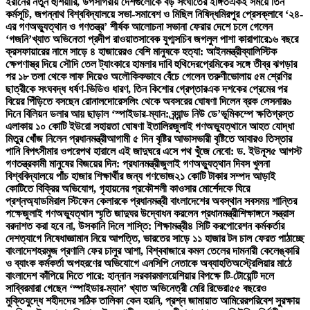
ইরানের নতুন হুঁশিয়ারি, উপসাগরীয় দেশগুলোকে বড় সংঘাতের ইঙ্গিত
একই সময়ে তিন
কর্মসূচি, জগন্নাথ বিশ্ববিদ্যালয়ে সভা-সমাবেশ ও মিছিল নিষিদ্ধ
মিরপুর প্রেসক্লাবে ‘২৪-
এর গণঅভ্যুত্থান ও গণতন্ত্র’ শীর্ষক আলোচনা সভা
না ফেরার দেশে চলে গেলেন
‘গজনি’খ্যাত অভিনেতা প্রদীপ রাওয়াত
সাবেক যুগ্মসচিব জগলুল পাশা কারাগারে
১৬ বছরে
ক্রসফায়ারের নামে সাড়ে ৪ হাজারেরও বেশি মানুষকে হত্যা: আইনমন্ত্রী
ব্যালিস্টিক
ক্ষেপণাস্ত্র দিয়ে সৌদি তেল ট্যাংকারে হামলার দাবি হুথিদের
প্রেমিকের সঙ্গে তীব্র ঝগড়ার
পর ১৮ তলা থেকে লাফ দিয়েও অলৌকিকভাবে বেঁচে গেলেন তরুণী
ভোলায় ৫ম শ্রেণির
ছাত্রীকে সংঘবদ্ধ ধর্ষণ-ভিডিও ধারণ, তিন কিশোর গ্রেপ্তার
এক দশকের প্রেমের পর
বিয়ের পিঁড়িতে বসছেন রোনালদো
রেসলিং থেকে অবসরের ঘোষণা দিলেন ব্রক লেসনার
৬
দিনে বিলিয়ন ডলার আয় ছাড়াল ‘স্পাইডার-ম্যান: ব্র্যান্ড নিউ ডে’
ভূমিকম্পে ক্ষতিগ্রস্ত
এলাকায় ১০ কোটি ইউরো সহায়তা ঘোষণা ইতালির
জুলাই গণঅভ্যুত্থানে আহত যোদ্ধা
মিতুর খোঁজ নিলেন প্রধানমন্ত্রী
আগামী ৫ দিন বৃষ্টির আভাস
ভারী বৃষ্টিতে আবারও তিস্তার
পানি বিপৎসীমার ওপরে
পথ হারালে এই জাদুঘরে এসে পথ খুঁজে নেবো: ড. ইউনূস
৫ আগস্ট
গণতন্ত্রকামী মানুষের বিজয়ের দিন: প্রধানমন্ত্রী
জুলাই গণঅভ্যুত্থান দিবস খুলনা
বিশ্ববিদ্যালয়ে পাঁচ হাজার শিক্ষার্থীর জন্য গণভোজ
২১ কোটি টাকার সম্পদ আড়াই
কোটিতে বিক্রির অভিযোগ, গৃহায়নের প্রকৌশলী কাওসার মোর্শেদকে ঘিরে
প্রশ্ন
অ্যাডমিরাল স্টিফেন কেলারকে প্রধানমন্ত্রী বাংলাদেশের অবস্থান সবসময় শান্তির
পক্ষে
জুলাই গণঅভ্যুত্থান স্মৃতি জাদুঘর উদ্বোধন করলেন প্রধানমন্ত্রী
শিক্ষাঙ্গনে সন্ত্রাস
বরদাশত করা হবে না, উসকানি দিলে শাস্তি: শিক্ষামন্ত্রী
৪ সিটি করপোরেশন কর্মকর্তার
দেশত্যাগে নিষেধাজ্ঞা
মান নিয়ে আপত্তি, ভারতের সাড়ে ১১ হাজার টন চাল ফেরত পাঠাচ্ছে
বাংলাদেশ
হরমুজ প্রণালি ফের চালুর আশা, বিশ্ববাজারে কমল তেলের দাম
নারী কেলেঙ্কারি
ও ব্যাংক কর্মকর্তা অপহরণের অভিযোগে এনসিপি নেতাকে অব্যাহতি
অস্ট্রেলিয়ার মাঠে
বাংলাদেশ কাঁপিয়ে দিতে পারে: হান্নান সরকার
মালয়েশিয়ার বিপক্ষে টি-টোয়েন্টি দলে
সাব্বির
মারা গেছেন ‘স্পাইডার-ম্যান’ খ্যাত অভিনেত্রী মেরি রিভেরা
৫৫ বছরেও
মুক্তিযুদ্ধে শহীদদের সঠিক তালিকা কেন হয়নি, প্রশ্ন জামায়াত আমিরের
পরিবেশ সুরক্ষায়