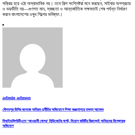
সক্রিয় হয়ে ওঠা অস্বাভাবিক নয়। তবে শিল্প সংশ্লিষ্টরা মনে করছেন, সাইবার অপপ্রচার
ও ভয়ভীতি নয়—গুণগত মান, স্বচ্ছতা ও আন্তর্জাতিক সক্ষমতাই শেষ পর্যন্ত নির্ধারণ
করবে বাংলাদেশের ওষুধ শিল্পের ভবিষ্যৎ।
admin admon
Post
দৌলতপুর ডিগ্রি কলেজে অনিয়ম-দুর্নীতির অভিযোগে শিক্ষা মন্ত্রণালয়ে তদন্ত আবেদন
navigation
বিআইডব্লিউটিএতে ‘আওয়ামী দোসর’ সিন্ডিকেটের দাপট, নিয়োগ কমিটির বিরুদ্ধেই অনিয়মের বিস্ফোরক
অভিযোগ