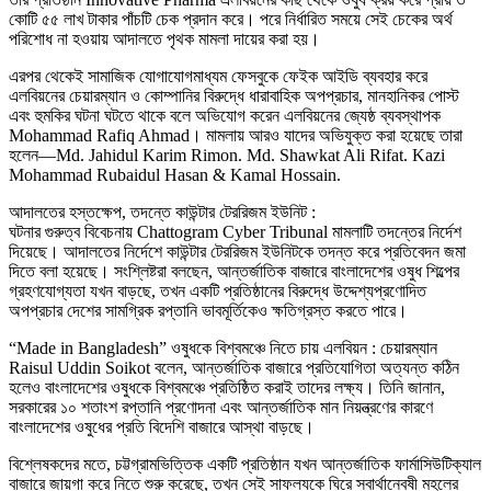
কোটি ৫৫ লাখ টাকার পাঁচটি চেক প্রদান করে। পরে নির্ধারিত সময়ে সেই চেকের অর্থ
পরিশোধ না হওয়ায় আদালতে পৃথক মামলা দায়ের করা হয়।
এরপর থেকেই সামাজিক যোগাযোগমাধ্যম ফেসবুকে ফেইক আইডি ব্যবহার করে
এলবিয়নের চেয়ারম্যান ও কোম্পানির বিরুদ্ধে ধারাবাহিক অপপ্রচার, মানহানিকর পোস্ট
এবং হুমকির ঘটনা ঘটতে থাকে বলে অভিযোগ করেন এলবিয়নের জ্যেষ্ঠ ব্যবস্থাপক
Mohammad Rafiq Ahmad। মামলায় আরও যাদের অভিযুক্ত করা হয়েছে তারা
হলেন—Md. Jahidul Karim Rimon. Md. Shawkat Ali Rifat. Kazi
Mohammad Rubaidul Hasan & Kamal Hossain.
আদালতের হস্তক্ষেপ, তদন্তে কাউন্টার টেররিজম ইউনিট :
ঘটনার গুরুত্ব বিবেচনায় Chattogram Cyber Tribunal মামলাটি তদন্তের নির্দেশ
দিয়েছে। আদালতের নির্দেশে কাউন্টার টেররিজম ইউনিটকে তদন্ত করে প্রতিবেদন জমা
দিতে বলা হয়েছে। সংশ্লিষ্টরা বলছেন, আন্তর্জাতিক বাজারে বাংলাদেশের ওষুধ শিল্পের
গ্রহণযোগ্যতা যখন বাড়ছে, তখন একটি প্রতিষ্ঠানের বিরুদ্ধে উদ্দেশ্যপ্রণোদিত
অপপ্রচার দেশের সামগ্রিক রপ্তানি ভাবমূর্তিকেও ক্ষতিগ্রস্ত করতে পারে।
“Made in Bangladesh” ওষুধকে বিশ্বমঞ্চে নিতে চায় এলবিয়ন : চেয়ারম্যান
Raisul Uddin Soikot বলেন, আন্তর্জাতিক বাজারে প্রতিযোগিতা অত্যন্ত কঠিন
হলেও বাংলাদেশের ওষুধকে বিশ্বমঞ্চে প্রতিষ্ঠিত করাই তাদের লক্ষ্য। তিনি জানান,
সরকারের ১০ শতাংশ রপ্তানি প্রণোদনা এবং আন্তর্জাতিক মান নিয়ন্ত্রণের কারণে
বাংলাদেশের ওষুধের প্রতি বিদেশি বাজারে আস্থা বাড়ছে।
বিশ্লেষকদের মতে, চট্টগ্রামভিত্তিক একটি প্রতিষ্ঠান যখন আন্তর্জাতিক ফার্মাসিউটিক্যাল
বাজারে জায়গা করে নিতে শুরু করেছে, তখন সেই সাফল্যকে ঘিরে স্বার্থান্বেষী মহলের