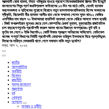
আত্মঘাতী বোমা হামলা, নিহত ৭
টাঙ্গুয়ার হাওরে প্রবেশে নিষেধাজ্ঞা
রিকার্ভ মিক্সড টিম ইভেন্টে
বাংলাদেশের শিমুর স্বর্ণ জয়
বিশ্বকাপ ফাইনালের ১৩ দিন পর মাঠে মেসি, নেমেই হতবাক
করলেন
কঙ্গনা ও হৃত্বিকের পুরোনো বিরোধে নতুন ডালপালা
সাংবাদিকতায় বিশেষ অবদানের
স্বীকৃতি, বিচারপতি মীর হাসমত আলীর হাত থেকে সম্মাননা পেলেন সুমন খান
১২ কেজির
এলপিজির দাম বাড়ল ৭০ টাকা
আমরা ফ্যাসিস্ট ব্যবস্থা থেকে বেরিয়ে আসতে সক্ষম হয়েছি
: মির্জা ফখরুল
ইরান যুদ্ধের জেরে তেল কোম্পানির রেকর্ড মুনাফা, যুক্তরাষ্ট্রে রাজনৈতিক
চাপ বাড়ছে
গণপূর্তের প্রকৌশলী বদরুল আলম খানের বিরুদ্ধে অপপ্রচার
৩ ফুট বাই ৪
ফুটের যম সেলে ৮ ইঞ্চি টয়লেট
২২ কোটি টাকার প্রকল্পে অনিয়মের অভিযোগ: মেডিকেল
কলেজ গণপূর্ত বিভাগের নির্বাহী প্রকৌশলী মোহাম্মদ তরিকুল ইসলামকে ঘিরে প্রশ্ন
বিদ্যুৎ
বিতরণের দায়িত্ব বেসরকারি খাতে গেলে সমাধান নাকি নতুন দুর্ভোগ?
শুক্র. আগ ৭, ২০২৬
জাতীয়
আন্তর্জাতিক
অর্থনীতি
বিনোদন
রাজনীতি
সমগ্র বাংলাদেশ
মন্ত্রণালয়
ধর্ম
খেলাধুলা
অন্যান্য
অপরাধ ও দুর্নীতি