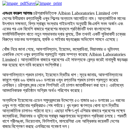
Save
এসএম বদরুল আলমঃ
চট্টগ্রামভিত্তিক Albion Laboratories Limited এখন
দেশের উদীয়মান রপ্তানিমুখী ওষুধ শিল্পের অন্যতম আলোচিত নাম। আন্তর্জাতিক মানের
উৎপাদন সক্ষমতা, বিশ্ব স্বাস্থ্য সংস্থার গাইডলাইন অনুযায়ী জিএমপি সনদ অর্জন এবং
একের পর এক বিদেশি বাজারে প্রবেশের মাধ্যমে প্রতিষ্ঠানটি যখন বাংলাদেশের
ফার্মাসিউটিক্যাল খাতে নতুন সম্ভাবনার দ্বার খুলছে, ঠিক তখনই একটি সুবিধাবাদী চক্রের
বিরুদ্ধে ভয়ংকর অপপ্রচার, হুমকি ও সাইবার ষড়যন্ত্রের অভিযোগ সামনে এসেছে।
খোঁজ নিয়ে জানা গেছে, আফগানিস্তান, ইয়েমেন, কম্বোডিয়া, মিয়ানমার ও ভুটানসহ
একাধিক দেশে ওষুধ রপ্তানির প্রস্তুতি প্রায় সম্পন্ন করেছে Albion Laboratories
Limited। আন্তর্জাতিক বাজারে প্রবেশের এই সাফল্যকে কেন্দ্র করেই নানামুখী ষড়যন্ত্র
শুরু হয়েছে বলে দাবি করেছেন সংশ্লিষ্টরা।
আফগানিস্তানে প্রথম চালান, ইয়েমেনে দ্বিতীয় ধাপ : সূত্র জানায়, আফগানিস্তানের
কাবুলে প্রায় ৬৬ হাজার ৬৯০ ডলারের ওষুধ রপ্তানির প্রথম চালান প্রস্তুত করেছে
এলবিয়ন। চট্টগ্রাম বন্দর থেকে শিগগিরই এই চালান জাহাজীকরণ করা হবে। এরইমধ্যে
আমদানিকারক প্রতিষ্ঠান অগ্রিম অর্থও পরিশোধ করেছে।
অন্যদিকে ইয়েমেনের এডেন সমুদ্রবন্দরের উদ্দেশ্যে ৫৩ হাজার ৬৫০ ডলারের ১০ ধরনের
ওষুধ পণ্য পাঠানোর প্রক্রিয়াও শেষ পর্যায়ে। খুব দ্রুত ঋণপত্র খোলা হলে দ্বিতীয়
আন্তর্জাতিক চালানও পাঠানো হবে। এছাড়া দক্ষিণ-পূর্ব এশিয়ার বাজারে প্রবেশের লক্ষ্যে
কম্বোডিয়া, মিয়ানমার ও ভুটানের স্বাস্থ্য মন্ত্রণালয়ের অনুমোদন প্রক্রিয়া চলছে। পরবর্তী
ধাপে শ্রীলঙ্কা, ভিয়েতনাম, ফিলিপাইন, মালয়েশিয়া এবং আফ্রিকার কয়েকটি দেশের
বাজার বিশ্লেষণ করছে এলবিয়নের গবেষণা দল।