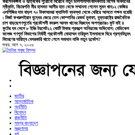
করলেন
কঙ্গনা ও হৃত্বিকের পুরোনো বিরোধে নতুন ডালপালা
সাংবাদিকতায় বিশেষ অবদানের
স্বীকৃতি, বিচারপতি মীর হাসমত আলীর হাত থেকে সম্মাননা পেলেন সুমন খান
১২ কেজির
এলপিজির দাম বাড়ল ৭০ টাকা
আমরা ফ্যাসিস্ট ব্যবস্থা থেকে বেরিয়ে আসতে সক্ষম হয়েছি
: মির্জা ফখরুল
ইরান যুদ্ধের জেরে তেল কোম্পানির রেকর্ড মুনাফা, যুক্তরাষ্ট্রে রাজনৈতিক
চাপ বাড়ছে
গণপূর্তের প্রকৌশলী বদরুল আলম খানের বিরুদ্ধে অপপ্রচার
৩ ফুট বাই ৪
ফুটের যম সেলে ৮ ইঞ্চি টয়লেট
২২ কোটি টাকার প্রকল্পে অনিয়মের অভিযোগ: মেডিকেল
কলেজ গণপূর্ত বিভাগের নির্বাহী প্রকৌশলী মোহাম্মদ তরিকুল ইসলামকে ঘিরে প্রশ্ন
বিদ্যুৎ
বিতরণের দায়িত্ব বেসরকারি খাতে গেলে সমাধান নাকি নতুন দুর্ভোগ?
শুক্র. আগ ৭, ২০২৬
বাংলা নিউজ পেপার
জাতীয়
আন্তর্জাতিক
অর্থনীতি
বিনোদন
রাজনীতি
সমগ্র বাংলাদেশ
মন্ত্রণালয়
ধর্ম