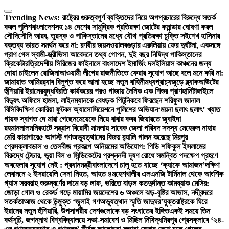
Skip
to
Trending News:
রাষ্ট্রের গুরুত্বপূর্ণ ব্যক্তিদের নিয়ে অপপ্রচারের বিরুদ্ধে সতর্ক
content
করল পুলিশ
বাংলাদেশসহ ১৪ দেশের সামুদ্রিক প্রতিরক্ষা জোটের কমান্ডার ঘোষণা করল
সৌদি
সৌদি আরব, তুরস্ক ও পাকিস্তানের মধ্যে যৌথ প্রতিরক্ষা চুক্তি সই
শেখ হাসিনার
বক্তব্য ভারত সমর্থন করে না: রণধীর জয়সওয়াল
বগুড়ার এরুলিয়ায় ফের দুর্ঘটনা, একসঙ্গে
প্রাণ গেল স্বামী-স্ত্রী
ভিসা আবেদনে তথ্য গোপন, দুই বছর নিষিদ্ধ পাকিস্তানের
ক্রিকেটার
ত্রিদেশীয় সিরিজের ফাইনালে বাংলাদেশ ইমার্জিং দল
ইলিয়াস কাঞ্চনের জন্য
দোয়া চাইলেন রোজিনা
আওয়ামী লীগের রাজনীতিতে ফেরার সুযোগ আছে বলে মনে করি না:
জামায়াত আমির
র‍্যাব বিলুপ্ত করে আনা হচ্ছে নতুন বাহিনী
মধ্যপ্রাচ্যজুড়ে ব্ল্যাকআউটের
হুঁশিয়ারি ইরানের
যুদ্ধবিরতি কার্যকরের পরও গাজায় দৈনিক এক শিশুর প্রাণহানি
টাঙ্গাইলে
বিদ্যুৎ অফিসে হামলা, লাইনম্যানকে বেধড়ক পিটুনি
কবে ফিরছেন শরিফুল জানাল
বিসিবি
দক্ষিণ কোরিয়া ফুটবল অ্যাসোসিয়েশনে পুলিশের অভিযান
‘ময়না ছলাৎ ছলাৎ’ খ্যাত
গায়ক স্বাগত দে মারা গেছেন
মেয়েকে নিয়ে বাবার কবর জিয়ারতে জুবাইদা
রহমান
লালমনিরহাটে সন্ত্রাস বিরোধী মামলায় সাবেক জেলা পরিষদ সদস্য মেহেরুন নাহার
মেরি কারাগারে
৫ আগস্ট গণঅভ্যুত্থানের বিজয় র‍্যালি পালন করেছে মিরপুর
প্রেসক্লাব
ডাল ও তেলবীজ প্রকল্পে অনিয়মের অভিযোগ: পিডি শফিকুল ইসলামের
বিরুদ্ধে টেন্ডার, ভুয়া বিল ও সিন্ডিকেটের প্রশ্ন
নদী দূষণ রোধে সমন্বিত পদক্ষেপ গ্রহণে
অবহেলার সুযোগ নেই : প্রধানমন্ত্রী
বাংলাদেশে চালু হতে যাচ্ছে ‘ক্যাফে আমাজন’
দক্ষিণ
লেবাননে ২ ইসরায়েলি সেনা নিহত, আহত ৪
মহেশখালীর এলএনজি টার্মিনাল থেকে আংশিক
গ্যাস সরবরাহ শুরু
স্বর্ণের দামে বড় লাফ, ভরিতে বাড়ল কত
দুর্দান্ত কামব্যাক মেসির:
জোড়া গোল ও রেকর্ড গড়ে মায়ামির জয়
দেশের ৬ অঞ্চলে ঝড়-বৃষ্টির আভাস, নদীবন্দরে
সতর্কতা
আজ থেকে উন্মুক্ত ‘জুলাই গণঅভ্যুত্থান স্মৃতি জাদুঘর’
যুক্তরাষ্ট্রকে ঘিরে
ইরানের নতুন হুঁশিয়ারি, উপসাগরীয় দেশগুলোকে বড় সংঘাতের ইঙ্গিত
একই সময়ে তিন
কর্মসূচি, জগন্নাথ বিশ্ববিদ্যালয়ে সভা-সমাবেশ ও মিছিল নিষিদ্ধ
মিরপুর প্রেসক্লাবে ‘২৪-