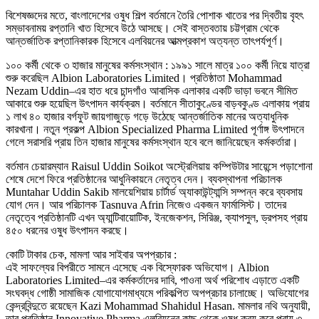
বিশেষজ্ঞদের মতে, বাংলাদেশের ওষুধ শিল্প বর্তমানে তৈরি পোশাক খাতের পর দ্বিতীয় বৃহৎ
সম্ভাবনাময় রপ্তানি খাত হিসেবে উঠে আসছে। সেই বাস্তবতায় চট্টগ্রাম থেকে
আন্তর্জাতিক রপ্তানিকারক হিসেবে এলবিয়নের আত্মপ্রকাশ অত্যন্ত তাৎপর্যপূর্ণ।
১০০ কর্মী থেকে ৩ হাজার মানুষের কর্মসংস্থান : ১৯৯১ সালে মাত্র ১০০ কর্মী নিয়ে যাত্রা
শুরু করেছিল Albion Laboratories Limited। প্রতিষ্ঠাতা Mohammad
Nezam Uddin–এর হাত ধরে চান্দগাঁও আবাসিক এলাকার একটি ভাড়া ভবনে সীমিত
আকারে শুরু হয়েছিল উৎপাদন কার্যক্রম। বর্তমানে সীতাকুণ্ডের বাড়বকুণ্ড এলাকায় প্রায়
১ লাখ ৪০ হাজার বর্গফুট জায়গাজুড়ে গড়ে উঠেছে আন্তর্জাতিক মানের অত্যাধুনিক
কারখানা। নতুন প্রকল্প Albion Specialized Pharma Limited পূর্ণাঙ্গ উৎপাদনে
গেলে সরাসরি প্রায় তিন হাজার মানুষের কর্মসংস্থান হবে বলে জানিয়েছেন কর্মকর্তারা।
বর্তমান চেয়ারম্যান Raisul Uddin Soikot অস্ট্রেলিয়ায় কম্পিউটার সায়েন্সে পড়াশোনা
শেষে দেশে ফিরে প্রতিষ্ঠানের আধুনিকায়নে নেতৃত্ব দেন। ব্যবস্থাপনা পরিচালক
Muntahar Uddin Sakib মালয়েশিয়ায় চার্টার্ড অ্যাকাউন্ট্যান্সি সম্পন্ন করে ব্যবসায়
যোগ দেন। আর পরিচালক Tasnuva Afrin নিজেও একজন ফার্মাসিস্ট। তাদের
নেতৃত্বে প্রতিষ্ঠানটি এখন অ্যান্টিবায়োটিক, ইনজেকশন, সিরিঞ্জ, ক্যাপসুল, ড্রপসহ প্রায়
৪৫০ ধরনের ওষুধ উৎপাদন করছে।
কোটি টাকার চেক, মামলা আর সাইবার অপপ্রচার :
এই সাফল্যের বিপরীতে সামনে এসেছে এক বিস্ফোরক অভিযোগ। Albion
Laboratories Limited–এর কর্মকর্তাদের দাবি, পাওনা অর্থ পরিশোধ এড়াতে একটি
সংঘবদ্ধ গোষ্ঠী সামাজিক যোগাযোগমাধ্যমে পরিকল্পিত অপপ্রচার চালাচ্ছে। অভিযোগের
কেন্দ্রবিন্দুতে রয়েছেন Kazi Mohammad Shahidul Hasan. মামলার নথি অনুযায়ী,
তার প্রতিষ্ঠান Innovative Pharma এলবিয়নের কাছ থেকে ওষুধ ক্রয় করে প্রায় ৩