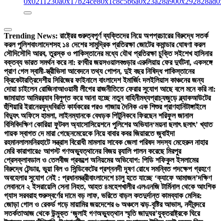
0x0211230a
0x17b24ce8
0x1c8c5b6a
0x23a28a90
0x292828ad
0
Trending News:
রাষ্ট্রের গুরুত্বপূর্ণ ব্যক্তিদের নিয়ে অপপ্রচারের বিরুদ্ধে সতর্ক
করল পুলিশ
বাংলাদেশসহ ১৪ দেশের সামুদ্রিক প্রতিরক্ষা জোটের কমান্ডার ঘোষণা করল
সৌদি
সৌদি আরব, তুরস্ক ও পাকিস্তানের মধ্যে যৌথ প্রতিরক্ষা চুক্তি সই
শেখ হাসিনার
বক্তব্য ভারত সমর্থন করে না: রণধীর জয়সওয়াল
বগুড়ার এরুলিয়ায় ফের দুর্ঘটনা, একসঙ্গে
প্রাণ গেল স্বামী-স্ত্রী
ভিসা আবেদনে তথ্য গোপন, দুই বছর নিষিদ্ধ পাকিস্তানের
ক্রিকেটার
ত্রিদেশীয় সিরিজের ফাইনালে বাংলাদেশ ইমার্জিং দল
ইলিয়াস কাঞ্চনের জন্য
দোয়া চাইলেন রোজিনা
আওয়ামী লীগের রাজনীতিতে ফেরার সুযোগ আছে বলে মনে করি না:
জামায়াত আমির
র‍্যাব বিলুপ্ত করে আনা হচ্ছে নতুন বাহিনী
মধ্যপ্রাচ্যজুড়ে ব্ল্যাকআউটের
হুঁশিয়ারি ইরানের
যুদ্ধবিরতি কার্যকরের পরও গাজায় দৈনিক এক শিশুর প্রাণহানি
টাঙ্গাইলে
বিদ্যুৎ অফিসে হামলা, লাইনম্যানকে বেধড়ক পিটুনি
কবে ফিরছেন শরিফুল জানাল
বিসিবি
দক্ষিণ কোরিয়া ফুটবল অ্যাসোসিয়েশনে পুলিশের অভিযান
‘ময়না ছলাৎ ছলাৎ’ খ্যাত
গায়ক স্বাগত দে মারা গেছেন
মেয়েকে নিয়ে বাবার কবর জিয়ারতে জুবাইদা
রহমান
লালমনিরহাটে সন্ত্রাস বিরোধী মামলায় সাবেক জেলা পরিষদ সদস্য মেহেরুন নাহার
মেরি কারাগারে
৫ আগস্ট গণঅভ্যুত্থানের বিজয় র‍্যালি পালন করেছে মিরপুর
প্রেসক্লাব
ডাল ও তেলবীজ প্রকল্পে অনিয়মের অভিযোগ: পিডি শফিকুল ইসলামের
বিরুদ্ধে টেন্ডার, ভুয়া বিল ও সিন্ডিকেটের প্রশ্ন
নদী দূষণ রোধে সমন্বিত পদক্ষেপ গ্রহণে
অবহেলার সুযোগ নেই : প্রধানমন্ত্রী
বাংলাদেশে চালু হতে যাচ্ছে ‘ক্যাফে আমাজন’
দক্ষিণ
লেবাননে ২ ইসরায়েলি সেনা নিহত, আহত ৪
মহেশখালীর এলএনজি টার্মিনাল থেকে আংশিক
গ্যাস সরবরাহ শুরু
স্বর্ণের দামে বড় লাফ, ভরিতে বাড়ল কত
দুর্দান্ত কামব্যাক মেসির:
জোড়া গোল ও রেকর্ড গড়ে মায়ামির জয়
দেশের ৬ অঞ্চলে ঝড়-বৃষ্টির আভাস, নদীবন্দরে
সতর্কতা
আজ থেকে উন্মুক্ত ‘জুলাই গণঅভ্যুত্থান স্মৃতি জাদুঘর’
যুক্তরাষ্ট্রকে ঘিরে