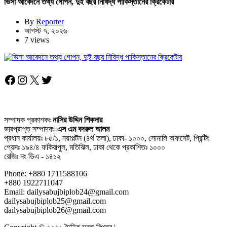
ভিসা আবেদনে তথ্য গোপন, দুই বছর নিষিদ্ধ পাকিস্তানের ক্রিকেটার
By
Reporter
আগস্ট ৭, ২০২৬
7 views
Facebook
Instagram
X
Twitter
সম্পাদক প্রকাশকঃ
নাসির উদ্দিন শিকদার
ভারপ্রাপ্ত সম্পাদকঃ
এস এম বদরুল আলম
প্রধান কার্যালয়ঃ ৮৫/১, নয়াপল্টন (৪র্থ তলা), ঢাকা- ১০০০, সোনালি অফসেট, প্রিন্টিং
প্রেসঃ ১৯৪/৪ ফকিরাপুল, মতিঝিল, ঢাকা থেকে প্রকাশিতঃ ১০০০
রেজিঃ নং ডিএ - ১৪১২
Phone: +880 1711588106
+880 1922711047
Email: dailysabujbiplob24@gmail.com
dailysabujbiplob25@gmail.com
dailysabujbiplob26@gmail.com