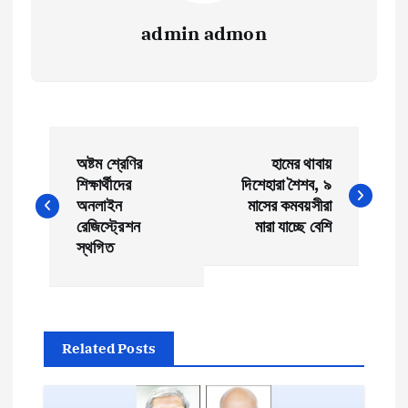
admin admon
P
অষ্টম শ্রেণির
হামের থাবায়
o
শিক্ষার্থীদের
দিশেহারা শৈশব, ৯
অনলাইন
মাসের কমবয়সীরা
s
রেজিস্ট্রেশন
মারা যাচ্ছে বেশি
স্থগিত
t
n
Related Posts
a