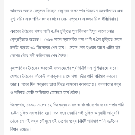
ভারতের তরফে নেতৃত্ব দিচ্ছেন কেন্দ্রের জলসম্পদ উন্নয়ন মন্ত্রণালয়ের এক
যুগ্ম সচিব এবং পশ্চিমবঙ্গ সরকারের সেচ দপ্তরের একজন চিফ ইঞ্জিনিয়ার।
এবারের বৈঠকের গঙ্গার পানি বণ্টন চুক্তির পুনর্নবীকরণ ইস্যু আলোচনার
কেন্দ্রবিন্দুতে রয়েছে। ১৯৯৬ সালে স্বাক্ষরিত গঙ্গা পানি বণ্টন চুক্তির মেয়াদ
চলতি বছরের ৩১ ডিসেম্বর শেষ হবে। মেয়াদ শেষ হওয়ার আগে এটিই দুই
দেশের যৌথ নদী কমিশনের শেষ বৈঠক।
বৃহস্পতিবার বৈঠকের শুরুতেই বাংলাদেশের প্রতিনিধি দল মুর্শিদাবাদে যাবে।
সেখানে বৈঠকের ফাঁকেই ফারাক্কায় নেমে গঙ্গা নদীর পানি পরিমাপ করবেন
তারা। পরের দিন শুক্রবার তারা ফিরে আসবেন কলকাতায়। কলকাতার শুক্র
ও শনিবার একটি অভিজাত হোটেলে হবে বৈঠক।
উল্লেখ্য, ১৯৯৬ সালের ১২ ডিসেম্বর ভারত ও বাংলাদেশের মধ্যে গঙ্গার পানি
বণ্টন চুক্তি স্বাক্ষরিত হয়। ৩০ বছর মেয়াদি ওই চুক্তি অনুযায়ী জানুয়ারি
থেকে মে এই শুষ্ক মৌসুমে দুই দেশের মধ্যে নির্দিষ্ট পরিমাণ পানি বণ্টনের
বিধান রয়েছে।