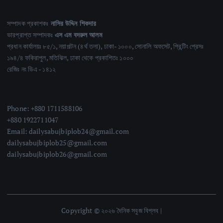
সম্পাদক প্রকাশকঃ
নাসির উদ্দিন শিকদার
ভারপ্রাপ্ত সম্পাদকঃ
এস এম বদরুল আলম
প্রধান কার্যালয়ঃ ৮৫/১, নয়াপল্টন (৪র্থ তলা), ঢাকা- ১০০০, সোনালি অফসেট, প্রিন্টিং প্রেসঃ
১৯৪/৪ ফকিরাপুল, মতিঝিল, ঢাকা থেকে প্রকাশিতঃ ১০০০
রেজিঃ নং ডিএ - ১৪১২
Phone: +880 1711588106
+880 1922711047
Email: dailysabujbiplob24@gmail.com
dailysabujbiplob25@gmail.com
dailysabujbiplob26@gmail.com
Copyright © ২০২৬ দৈনিক সবুজ বিপ্লব |