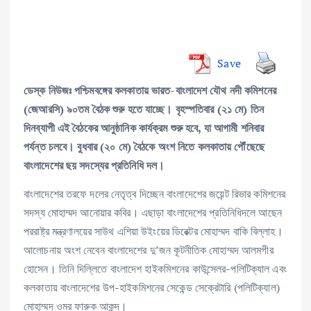
Save
ডেস্ক নিউজঃ পশ্চিমবঙ্গের কলকাতায় ভারত-বাংলাদেশ যৌথ নদী কমিশনের
(জেআরসি) ৯০তম বৈঠক শুরু হতে যাচ্ছে। বৃহস্পতিবার (২১ মে) তিন
দিনব্যাপী এই বৈঠকের আনুষ্ঠানিক কার্যক্রম শুরু হবে, যা আগামী শনিবার
পর্যন্ত চলবে। বুধবার (২০ মে) বৈঠকে অংশ নিতে কলকাতায় পৌঁছেছে
বাংলাদেশের ছয় সদস্যের প্রতিনিধি দল।
বাংলাদেশের তরফে দলের নেতৃত্ব দিচ্ছেন বাংলাদেশের জয়েন্ট রিভার কমিশনের
সদস্য মোহাম্মদ আনোয়ার কবির। এছাড়া বাংলাদেশের প্রতিনিধিদলে আছেন
পররাষ্ট্র মন্ত্রণালয়ের সাউথ এশিয়া উইংয়ের ডিরেক্টর মোহাম্মদ বাকি বিল্লাহ।
আলোচনায় অংশ নেবেন বাংলাদেশের দু’জন কূটনীতিক মোহাম্মদ আলমগীর
হোসেন। তিনি দিল্লিতে বাংলাদেশ হাইকমিশনের কাউন্সেলর-পলিটিক্যাল এবং
কলকাতায় বাংলাদেশের উপ-হাইকমিশনের সেকেন্ড সেক্রেটারি (পলিটিক্যাল)
মোহাম্মদ ওমর ফারুক আকন্দ।