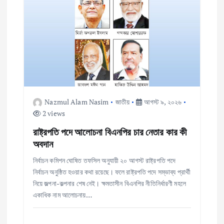
v
i
g
a
t
Nazmul Alam Nasim
জাতীয়
আগস্ট ৯, ২০২৬
2 views
i
রাষ্ট্রপতি পদে আলোচনা বিএনপির চার নেতার কার কী
অবদান
o
নির্বাচন কমিশন ঘোষিত তফসিল অনুযায়ী ২০ আগস্ট রাষ্ট্রপতি পদে
n
নির্বাচন অনুষ্ঠিত হওয়ার কথা রয়েছে। ফলে রাষ্ট্রপতি পদে সম্ভাব্য প্রার্থী
নিয়ে জল্পনা-কল্পনার শেষ নেই। ক্ষমতাসীন বিএনপির নীতিনির্ধারণী মহলে
একাধিক নাম আলোচনায়…