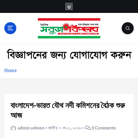
S
k
i
p
t
o
বাংলা নিউজ পেপার
c
o
n
t
Home
e
n
t
বাংলাদেশ-ভারত যৌথ নদী কমিশনের বৈঠক শুরু
আজ
admin admon
জাতীয়
মে ২১, ২০২৬
0 Comments