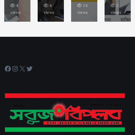
4
4
14
2
views
views
views
views
Facebook
Instagram
X
Twitter