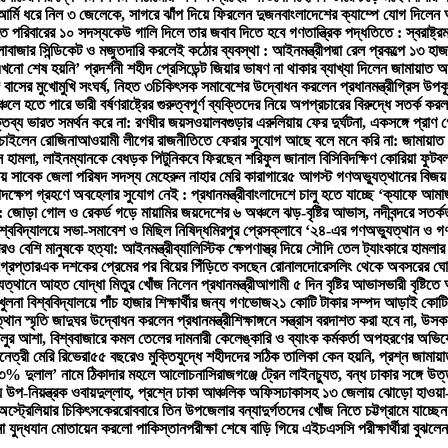
র্মি ধরে নিল ৩ জেলেকে, সাগরে ঝাঁপ দিয়ে ফিরলেন দুজন
বাংলাদেশের ক্যাম্পে যোগ দিলেন 
ত পরিবারের ১০ সদস্য
কেউ গালি দিলে তার জবাব দিতে হবে গণতান্ত্রিক পদ্ধতিতে : স্বরাষ্ট্রমন্
লা
বাজার সিন্ডিকেট ও মজুতদারি করলেই কঠোর ব্যবস্থা : আইনমন্ত্রী
পদ্মা রেল প্রকল্পে ১৩
খনো শেষ হয়নি’ প্রদর্শনী শহীদ প্রেসিডেন্ট জিয়ার ভাষণ না থাকার ব্যাখ্যা দিলেন জামায়াত 
ে বাসের মুখোমুখি সংঘর্ষ, নিহত ৩
চিকিৎসক সমাবেশের উদ্বোধন করলেন প্রধানমন্ত্রী
গ্রিস উপক
্চলে হতে পারে ভারী বর্ষণ
রাষ্ট্রের গুরুত্বপূর্ণ ব্যক্তিদের নিয়ে অপপ্রচারের বিরুদ্ধে সতর্ক কর
্তব্য ভারত সমর্থন করে না: রণধীর জয়সওয়াল
বগুড়ার এরুলিয়ায় ফের দুর্ঘটনা, একসঙ্গে প্রাণ গেল
 চাইলেন রোজিনা
আওয়ামী লীগের রাজনীতিতে ফেরার সুযোগ আছে বলে মনে করি না: জামায়াত
সে হামলা, লাইনম্যানকে বেধড়ক পিটুনি
কবে ফিরছেন শরিফুল জানাল বিসিবি
দক্ষিণ কোরিয়া ফুট
লায় সাবেক জেলা পরিষদ সদস্য মেহেরুন নাহার মেরি কারাগারে
৫ আগস্ট গণঅভ্যুত্থানের বিজয় র
দক্ষেপ গ্রহণে অবহেলার সুযোগ নেই : প্রধানমন্ত্রী
বাংলাদেশে চালু হতে যাচ্ছে ‘ক্যাফে আম
সির: জোড়া গোল ও রেকর্ড গড়ে মায়ামির জয়
দেশের ৬ অঞ্চলে ঝড়-বৃষ্টির আভাস, নদীবন্দরে সতর্ক
শ্ববিদ্যালয়ে সভা-সমাবেশ ও মিছিল নিষিদ্ধ
মিরপুর প্রেসক্লাবে ‘২৪-এর গণঅভ্যুত্থান ও গণ
রও বেশি মানুষকে হত্যা: আইনমন্ত্রী
ব্যালিস্টিক ক্ষেপণাস্ত্র দিয়ে সৌদি তেল ট্যাংকারে হামলার
্রেপ্তার
এক দশকের প্রেমের পর বিয়ের পিঁড়িতে বসছেন রোনালদো
রেসলিং থেকে অবসরের ঘোষ
ত্থানে আহত যোদ্ধা মিতুর খোঁজ নিলেন প্রধানমন্ত্রী
আগামী ৫ দিন বৃষ্টির আভাস
ভারী বৃষ্টি
লনা বিশ্ববিদ্যালয়ে পাঁচ হাজার শিক্ষার্থীর জন্য গণভোজ
২১ কোটি টাকার সম্পদ আড়াই কোটিতে
থান স্মৃতি জাদুঘর উদ্বোধন করলেন প্রধানমন্ত্রী
শিক্ষাঙ্গনে সন্ত্রাস বরদাশত করা হবে না, উসকান
ালুর আশা, বিশ্ববাজারে কমল তেলের দাম
নারী কেলেঙ্কারি ও ব্যাংক কর্মকর্তা অপহরণের অভ
নেত্রী মেরি রিভেরা
৫৫ বছরেও মুক্তিযুদ্ধে শহীদদের সঠিক তালিকা কেন হয়নি, প্রশ্ন জামায়
, ‘৩% দুলাল’ নামে ঠিকাদার মহলে আলোচনা
সিরাজগঞ্জে ট্রেন লাইনচ্যুত, বন্ধ ঢাকার সঙ্গে উ
িয়ন্ত্রক ওবায়দুল্লাহ, প্রশ্নে ঢাকা আঞ্চলিক অফিস
ঢাকাসহ ১৩ জেলায় ঝোড়ো হাওয়া-বজ্
অস্ট্রেলিয়ার চিকিৎসকের
রোববারে তিন উপজেলার বন্যাদুর্গতদের খোঁজ নিতে চট্টগ্রামে যাচ্ছেন প
না যুদ্ধযান মোতায়েন করলো পাকিস্তান
পরীক্ষা শেষে বাড়ি গিয়ে এইচএসসি পরীক্ষার্থীরা বুঝলে