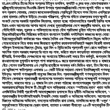
তাণ্ডব চালিয়ে চীনের দিকে অগ্রসর টাইফুন ডলফিন, ফ্লাইট ও বন্দর বন্ধ ঘোষণা
আরাকান আ
স্ত্রী
জুলাইযোদ্ধাদের সিএনজি-রিকশা উপহার প্রধানমন্ত্রীর
চাকরি পেলেন জুলাই শহিদ ও আহ
ফল প্রকাশ সোমবার, যেভাবে জানবেন
কলম্বিয়ার প্রেসিডেন্ট হিসেবে শপথ নিলেন এসপ্রিয়ে
বোমা হামলায় মেসিকে উড়িয়ে দেওয়ার পরিকল্পনা, পুলিশের নথিতে চাঞ্চল্যকর তথ্য
‘জুলাই এ
সংকটে দেশের সরকারি প্রাথমিক বিদ্যালয়, ব্যাহত হচ্ছে পাঠদান
নাটোরে গরুবাহী ট্রলির সঙ্গ
ইরান-ওমান আলোচনায় আশার আলো দেখছে যুক্তরাষ্ট্র
সারা দেশে বজ্রবৃষ্টির আভাস, ছয় অঞ
সৌদি
সৌদি আরব, তুরস্ক ও পাকিস্তানের মধ্যে যৌথ প্রতিরক্ষা চুক্তি সই
শেখ হাসিনার বক
ক্রিকেটার
ত্রিদেশীয় সিরিজের ফাইনালে বাংলাদেশ ইমার্জিং দল
ইলিয়াস কাঞ্চনের জন্য দোয়া
ইরানের
যুদ্ধবিরতি কার্যকরের পরও গাজায় দৈনিক এক শিশুর প্রাণহানি
টাঙ্গাইলে বিদ্যুৎ অফি
গেছেন
মেয়েকে নিয়ে বাবার কবর জিয়ারতে জুবাইদা রহমান
লালমনিরহাটে সন্ত্রাস বিরোধী মাম
শফিকুল ইসলামের বিরুদ্ধে টেন্ডার, ভুয়া বিল ও সিন্ডিকেটের প্রশ্ন
নদী দূষণ রোধে সমন্বিত প
আংশিক গ্যাস সরবরাহ শুরু
স্বর্ণের দামে বড় লাফ, ভরিতে বাড়ল কত
দুর্দান্ত কামব্যাক মে
হুঁশিয়ারি, উপসাগরীয় দেশগুলোকে বড় সংঘাতের ইঙ্গিত
একই সময়ে তিন কর্মসূচি, জগন্নাথ বি
রাওয়াত
সাবেক যুগ্মসচিব জগলুল পাশা কারাগারে
১৬ বছরে ক্রসফায়ারের নামে সাড়ে ৪ হাজারে
বেঁচে গেলেন তরুণী
ভোলায় ৫ম শ্রেণির ছাত্রীকে সংঘবদ্ধ ধর্ষণ-ভিডিও ধারণ, তিন কিশোর গ
ডে’
ভূমিকম্পে ক্ষতিগ্রস্ত এলাকায় ১০ কোটি ইউরো সহায়তা ঘোষণা ইতালির
জুলাই গণঅভ্যু
ইউনূস
৫ আগস্ট গণতন্ত্রকামী মানুষের বিজয়ের দিন: প্রধানমন্ত্রী
জুলাই গণঅভ্যুত্থান দিবস খু
স্টিফেন কেলারকে প্রধানমন্ত্রী বাংলাদেশের অবস্থান সবসময় শান্তির পক্ষে
জুলাই গণঅভ্যুত্
আপত্তি, ভারতের সাড়ে ১১ হাজার টন চাল ফেরত পাঠাচ্ছে বাংলাদেশ
হরমুজ প্রণালি ফের চ
সরকার
মালয়েশিয়ার বিপক্ষে টি-টোয়েন্টি দলে সাব্বির
মারা গেছেন ‘স্পাইডার-ম্যান’ খ্যাত অভি
এলজিইডির নির্বাহী প্রকৌশলী আহসানুজ্জামান দুলালকে ঘিরে দুর্নীতি-অনিয়মের অভিযোগ
প্রধানমন্ত্রীর উপদেষ্টা
আইআরসি-ইআরসি সেবায় হয়রানি ও অনিয়মের অভিযোগ: আলোচনায় উপ-ন
বিরুদ্ধে অনিয়মের অভিযোগ, তদন্তের দাবি
নাহিদ রানা ঢাকায়, তাসকিনের জন্য কী ‘ওষুধ’ 
সমুদ্রসৈকতে ইউক্রেনের ড্রোন হামলা, হতাহত ৪৭
ভারত সীমান্তে ২৫০টি অত্যাধুনিক চী
রবি. আগ ৯, ২০২৬