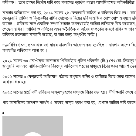
বাদীপক্ষ। তবে তাদের নির্দোষ দাবি করে খালাসের প্রার্থনা করেন আসামিপক্ষের আইনজীবীর
মামলার অভিযোগে বলা হয়, ২০১১ সালের ২৬ ফেব্রুয়ারি তামিমা ও রাকিবের বিয়ে হয়। 
ফেব্রুয়ারি তামিমা ও ক্রিকেটার নাসির হোসেনের বিয়ের ছবি সামাজিক যোগাযোগ মাধ্যমে ছ
জানেন। রাকিবের সঙ্গে বৈবাহিক সম্পর্ক চলমান অবস্থাতেই তামিমা নাসিরকে বিয়ে করেছেন; যা
গেছেন নাসির। তামিমা ও নাসিরের এমন অনৈতিক ও অবৈধ সম্পর্কের কারণে রাকিব ও তার আ
রাকিবের চরমভাবে মানহানি হয়েছে, যা তার জন্য অপূরণীয় ক্ষতি।
দণ্ডবিধির ৪৯৭, ৫০০ এবং ৩৪ ধারায় মামলাটির আবেদন করা হয়েছিল। মামলায় আগের বিয়ে গো
মানহানির অভিযোগ আনা হয়।
২০২১ সালের ৩০ সেপ্টেম্বর আদালতে পিবিআই’র পুলিশ পরিদর্শক (নি.) শেখ মো. মিজান
জানুয়ারি আদালত নাসির-তামিমার বিরুদ্ধে অভিযোগ গঠনের মাধ্যমে বিচার শুরুর আদেশ 
২০২২ সালের ৯ ফেব্রুয়ারি অভিযোগ গঠনের মাধ্যমে নাসির ও তামিমার বিচার শুরুর আদেশ
আবারও শুরু হয়৷
২০২৩ সালের মার্চে বাদী রাকিবের সাক্ষ্যগ্রহণের মাধ্যমে বিচার শুরু হয়। দীর্ঘ শুনানি শেষ
পরে আসামিদের আত্মপক্ষ সমর্থন ও সাফাই সাক্ষ্য গ্রহণ করা হয়, যেখানে তামিমা দাবি