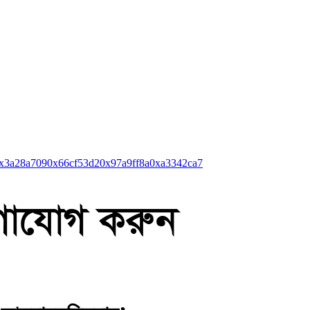
x3a28a709
0x66cf53d2
0x97a9ff8a
0xa3342ca7