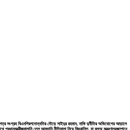
য়নপত্র সংগ্রহ বিএনপির
পদোন্নতির দৌড়ে সাইদুর রহমান, নাকি দুর্নীতির অভিযোগের আড়ালে
 প্রধানমন্ত্রী
জ্বালানি তেল আমদানি নীতিমালা নিয়ে বিভ্রান্তি, যা বলছে মন্ত্রণালয়
জাপানে