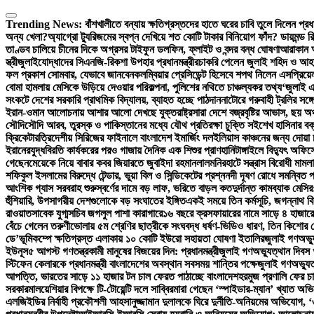
Skip
to
Trending News:
বাঁশখালীতে বন্যায় ক্ষতিগ্রস্তদের হাতে ঘরের চাবি তুলে দিলেন প্রধান
content
অন্য খেলা?
অ্যাগ্রো ট্যুরিজমের স্বপ্ন দেখিয়ে শত কোটি টাকার বিনিয়োগ ফাঁদ? ডায়মন্ড
তাণ্ডব চালিয়ে চীনের দিকে অগ্রসর টাইফুন ডলফিন, ফ্লাইট ও বন্দর বন্ধ ঘোষণা
আরাকান আ
স্ত্রী
জুলাইযোদ্ধাদের সিএনজি-রিকশা উপহার প্রধানমন্ত্রীর
চাকরি পেলেন জুলাই শহিদ ও আহ
ফল প্রকাশ সোমবার, যেভাবে জানবেন
কলম্বিয়ার প্রেসিডেন্ট হিসেবে শপথ নিলেন এসপ্রিয়ে
বোমা হামলায় মেসিকে উড়িয়ে দেওয়ার পরিকল্পনা, পুলিশের নথিতে চাঞ্চল্যকর তথ্য
‘জুলাই এ
সংকটে দেশের সরকারি প্রাথমিক বিদ্যালয়, ব্যাহত হচ্ছে পাঠদান
নাটোরে গরুবাহী ট্রলির সঙ্গ
ইরান-ওমান আলোচনায় আশার আলো দেখছে যুক্তরাষ্ট্র
সারা দেশে বজ্রবৃষ্টির আভাস, ছয় অঞ
সৌদি
সৌদি আরব, তুরস্ক ও পাকিস্তানের মধ্যে যৌথ প্রতিরক্ষা চুক্তি সই
শেখ হাসিনার বক
ক্রিকেটার
ত্রিদেশীয় সিরিজের ফাইনালে বাংলাদেশ ইমার্জিং দল
ইলিয়াস কাঞ্চনের জন্য দোয়া
ইরানের
যুদ্ধবিরতি কার্যকরের পরও গাজায় দৈনিক এক শিশুর প্রাণহানি
টাঙ্গাইলে বিদ্যুৎ অফি
গেছেন
মেয়েকে নিয়ে বাবার কবর জিয়ারতে জুবাইদা রহমান
লালমনিরহাটে সন্ত্রাস বিরোধী মাম
শফিকুল ইসলামের বিরুদ্ধে টেন্ডার, ভুয়া বিল ও সিন্ডিকেটের প্রশ্ন
নদী দূষণ রোধে সমন্বিত প
আংশিক গ্যাস সরবরাহ শুরু
স্বর্ণের দামে বড় লাফ, ভরিতে বাড়ল কত
দুর্দান্ত কামব্যাক মে
হুঁশিয়ারি, উপসাগরীয় দেশগুলোকে বড় সংঘাতের ইঙ্গিত
একই সময়ে তিন কর্মসূচি, জগন্নাথ বি
রাওয়াত
সাবেক যুগ্মসচিব জগলুল পাশা কারাগারে
১৬ বছরে ক্রসফায়ারের নামে সাড়ে ৪ হাজারে
বেঁচে গেলেন তরুণী
ভোলায় ৫ম শ্রেণির ছাত্রীকে সংঘবদ্ধ ধর্ষণ-ভিডিও ধারণ, তিন কিশোর গ
ডে’
ভূমিকম্পে ক্ষতিগ্রস্ত এলাকায় ১০ কোটি ইউরো সহায়তা ঘোষণা ইতালির
জুলাই গণঅভ্যু
ইউনূস
৫ আগস্ট গণতন্ত্রকামী মানুষের বিজয়ের দিন: প্রধানমন্ত্রী
জুলাই গণঅভ্যুত্থান দিবস খু
স্টিফেন কেলারকে প্রধানমন্ত্রী বাংলাদেশের অবস্থান সবসময় শান্তির পক্ষে
জুলাই গণঅভ্যুত্
আপত্তি, ভারতের সাড়ে ১১ হাজার টন চাল ফেরত পাঠাচ্ছে বাংলাদেশ
হরমুজ প্রণালি ফের চ
সরকার
মালয়েশিয়ার বিপক্ষে টি-টোয়েন্টি দলে সাব্বির
মারা গেছেন ‘স্পাইডার-ম্যান’ খ্যাত অভি
এলজিইডির নির্বাহী প্রকৌশলী আহসানুজ্জামান দুলালকে ঘিরে দুর্নীতি-অনিয়মের অভিযোগ