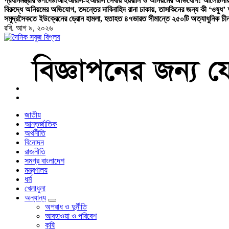
প্রধানমন্ত্রীর উপদেষ্টা
আইআরসি-ইআরসি সেবায় হয়রানি ও অনিয়মের অভিযোগ: আলোচনায় উপ-ন
বিরুদ্ধে অনিয়মের অভিযোগ, তদন্তের দাবি
নাহিদ রানা ঢাকায়, তাসকিনের জন্য কী ‘ওষুধ’ 
সমুদ্রসৈকতে ইউক্রেনের ড্রোন হামলা, হতাহত ৪৭
ভারত সীমান্তে ২৫০টি অত্যাধুনিক চী
রবি. আগ ৯, ২০২৬
বাংলা নিউজ পেপার
জাতীয়
আন্তর্জাতিক
অর্থনীতি
বিনোদন
রাজনীতি
সমগ্র বাংলাদেশ
মন্ত্রণালয়
ধর্ম
খেলাধুলা
অন্যান্য
অপরাধ ও দুর্নীতি
আবহাওয়া ও পরিবেশ
কৃষি