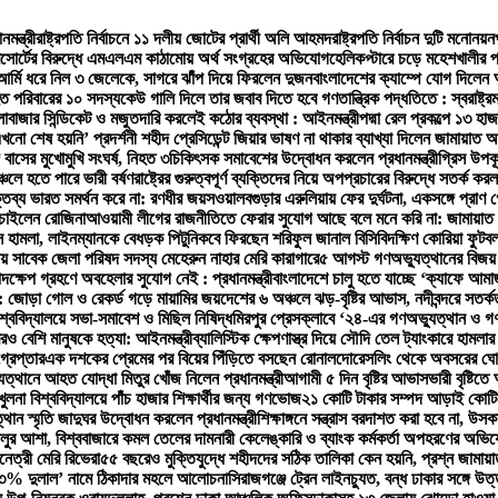
মন্ত্রী
রাষ্ট্রপতি নির্বাচনে ১১ দলীয় জোটের প্রার্থী অলি আহমদ
রাষ্ট্রপতি নির্বাচন দুটি মনোন
 রিসোর্টের বিরুদ্ধে এমএলএম কাঠামোয় অর্থ সংগ্রহের অভিযোগ
হেলিকপ্টারে চড়ে মহেশখালীর পথে
র্মি ধরে নিল ৩ জেলেকে, সাগরে ঝাঁপ দিয়ে ফিরলেন দুজন
বাংলাদেশের ক্যাম্পে যোগ দিলেন 
ত পরিবারের ১০ সদস্য
কেউ গালি দিলে তার জবাব দিতে হবে গণতান্ত্রিক পদ্ধতিতে : স্বরাষ্ট্রমন্
লা
বাজার সিন্ডিকেট ও মজুতদারি করলেই কঠোর ব্যবস্থা : আইনমন্ত্রী
পদ্মা রেল প্রকল্পে ১৩
খনো শেষ হয়নি’ প্রদর্শনী শহীদ প্রেসিডেন্ট জিয়ার ভাষণ না থাকার ব্যাখ্যা দিলেন জামায়াত 
ে বাসের মুখোমুখি সংঘর্ষ, নিহত ৩
চিকিৎসক সমাবেশের উদ্বোধন করলেন প্রধানমন্ত্রী
গ্রিস উপক
্চলে হতে পারে ভারী বর্ষণ
রাষ্ট্রের গুরুত্বপূর্ণ ব্যক্তিদের নিয়ে অপপ্রচারের বিরুদ্ধে সতর্ক কর
্তব্য ভারত সমর্থন করে না: রণধীর জয়সওয়াল
বগুড়ার এরুলিয়ায় ফের দুর্ঘটনা, একসঙ্গে প্রাণ গেল
 চাইলেন রোজিনা
আওয়ামী লীগের রাজনীতিতে ফেরার সুযোগ আছে বলে মনে করি না: জামায়াত
সে হামলা, লাইনম্যানকে বেধড়ক পিটুনি
কবে ফিরছেন শরিফুল জানাল বিসিবি
দক্ষিণ কোরিয়া ফুট
লায় সাবেক জেলা পরিষদ সদস্য মেহেরুন নাহার মেরি কারাগারে
৫ আগস্ট গণঅভ্যুত্থানের বিজয় র
দক্ষেপ গ্রহণে অবহেলার সুযোগ নেই : প্রধানমন্ত্রী
বাংলাদেশে চালু হতে যাচ্ছে ‘ক্যাফে আম
সির: জোড়া গোল ও রেকর্ড গড়ে মায়ামির জয়
দেশের ৬ অঞ্চলে ঝড়-বৃষ্টির আভাস, নদীবন্দরে সতর্ক
শ্ববিদ্যালয়ে সভা-সমাবেশ ও মিছিল নিষিদ্ধ
মিরপুর প্রেসক্লাবে ‘২৪-এর গণঅভ্যুত্থান ও গণ
রও বেশি মানুষকে হত্যা: আইনমন্ত্রী
ব্যালিস্টিক ক্ষেপণাস্ত্র দিয়ে সৌদি তেল ট্যাংকারে হামলার
্রেপ্তার
এক দশকের প্রেমের পর বিয়ের পিঁড়িতে বসছেন রোনালদো
রেসলিং থেকে অবসরের ঘোষ
ত্থানে আহত যোদ্ধা মিতুর খোঁজ নিলেন প্রধানমন্ত্রী
আগামী ৫ দিন বৃষ্টির আভাস
ভারী বৃষ্টি
লনা বিশ্ববিদ্যালয়ে পাঁচ হাজার শিক্ষার্থীর জন্য গণভোজ
২১ কোটি টাকার সম্পদ আড়াই কোটিতে
থান স্মৃতি জাদুঘর উদ্বোধন করলেন প্রধানমন্ত্রী
শিক্ষাঙ্গনে সন্ত্রাস বরদাশত করা হবে না, উসকান
ালুর আশা, বিশ্ববাজারে কমল তেলের দাম
নারী কেলেঙ্কারি ও ব্যাংক কর্মকর্তা অপহরণের অভ
নেত্রী মেরি রিভেরা
৫৫ বছরেও মুক্তিযুদ্ধে শহীদদের সঠিক তালিকা কেন হয়নি, প্রশ্ন জামায়
, ‘৩% দুলাল’ নামে ঠিকাদার মহলে আলোচনা
সিরাজগঞ্জে ট্রেন লাইনচ্যুত, বন্ধ ঢাকার সঙ্গে উ