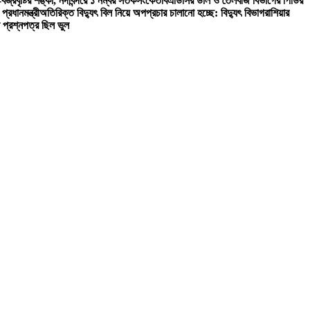
রবৃষ্টির শঙ্কা, নদীবন্দরে ১ নম্বর সতর্কসংকেত
বিএডিসির ডাল ও তৈলবীজ বিভাগের পিডির
্রধানমন্ত্রী
অতিরিক্ত বিদ্যুৎ বিল নিয়ে অপপ্রচার চালানো হচ্ছে: বিদ্যুৎ বিভাগ
রাশিয়ার
ন প্রশ্নপত্র ছিল ভুল