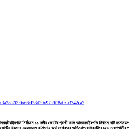
x3a28a709
0x66cf53d2
0x97a9ff8a
0xa3342ca7
মন্ত্রী
রাষ্ট্রপতি নির্বাচনে ১১ দলীয় জোটের প্রার্থী অলি আহমদ
রাষ্ট্রপতি নির্বাচন দুটি মনোন
 রিসোর্টের বিরুদ্ধে এমএলএম কাঠামোয় অর্থ সংগ্রহের অভিযোগ
হেলিকপ্টারে চড়ে মহেশখালীর পথে