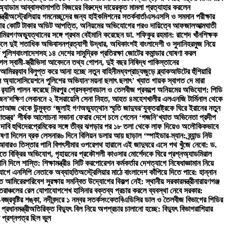
অ্যাডাম আব্বাস
থালাপতি বিজয়ের বিরুদ্ধে দায়েরকৃত মামলা প্রত্যাহার করলেন
ত্রী
অস্ট্রেলিয়ায় গমনেচ্ছুদের জন্য হাইকমিশনের সতর্কবার্তা
এসএসসি ও সমমান পরীক্ষার
 হাজার কোটি টাকার অডিট আপত্তি, অনিয়মের অভিযোগের পরও দায়িত্বে আফজাল
আত্মঘাতী
আমির
গণঅভ্যুত্থানের সঙ্গে প্রথম বেইমানি করেছেন ডা. শফিকুর রহমান: রাশেদ খাঁন
শিক্ষক
ূলে দুই শতাধিক অভিবাসনপ্রত্যাশী উদ্ধার, অধিকাংশই বাংলাদেশী ও সুদানি
হরমুজ নিয়ে
ল পুলিশ
বাংলাদেশসহ ১৪ দেশের সামুদ্রিক প্রতিরক্ষা জোটের কমান্ডার ঘোষণা করল
 স্বামী-স্ত্রী
ভিসা আবেদনে তথ্য গোপন, দুই বছর নিষিদ্ধ পাকিস্তানের
 আমির
র‍্যাব বিলুপ্ত করে আনা হচ্ছে নতুন বাহিনী
মধ্যপ্রাচ্যজুড়ে ব্ল্যাকআউটের হুঁশিয়ারি
বল অ্যাসোসিয়েশনে পুলিশের অভিযান
‘ময়না ছলাৎ ছলাৎ’ খ্যাত গায়ক স্বাগত দে মারা
‍্যালি পালন করেছে মিরপুর প্রেসক্লাব
ডাল ও তেলবীজ প্রকল্পে অনিয়মের অভিযোগ: পিডি
াজন’
দক্ষিণ লেবাননে ২ ইসরায়েলি সেনা নিহত, আহত ৪
মহেশখালীর এলএনজি টার্মিনাল থেকে
তা
আজ থেকে উন্মুক্ত ‘জুলাই গণঅভ্যুত্থান স্মৃতি জাদুঘর’
যুক্তরাষ্ট্রকে ঘিরে ইরানের নতুন
তন্ত্র’ শীর্ষক আলোচনা সভা
না ফেরার দেশে চলে গেলেন ‘গজনি’খ্যাত অভিনেতা প্রদীপ
 দাবি হুথিদের
প্রেমিকের সঙ্গে তীব্র ঝগড়ার পর ১৮ তলা থেকে লাফ দিয়েও অলৌকিকভাবে
ণা দিলেন ব্রক লেসনার
৬ দিনে বিলিয়ন ডলার আয় ছাড়াল ‘স্পাইডার-ম্যান: ব্র্যান্ড নিউ
তে আবারও তিস্তার পানি বিপৎসীমার ওপরে
পথ হারালে এই জাদুঘরে এসে পথ খুঁজে নেবো: ড.
 বিক্রির অভিযোগ, গৃহায়নের প্রকৌশলী কাওসার মোর্শেদকে ঘিরে প্রশ্ন
অ্যাডমিরাল
ি দিলে শাস্তি: শিক্ষামন্ত্রী
৪ সিটি করপোরেশন কর্মকর্তার দেশত্যাগে নিষেধাজ্ঞা
মান নিয়ে
িযোগে এনসিপি নেতাকে অব্যাহতি
অস্ট্রেলিয়ার মাঠে বাংলাদেশ কাঁপিয়ে দিতে পারে: হান্নান
াত আমিরের
পরিবেশ সুরক্ষায় সমন্বিত উদ্যোগের বিকল্প নেই: স্থানীয় সরকারমন্ত্রী
নারায়ণগঞ্জ
ত্তরাঞ্চলের রেল যোগাযোগ
শেখ হাসিনার বক্তব্য প্রচার করলে ব্যবস্থা নেবে সরকার:
রবৃষ্টির শঙ্কা, নদীবন্দরে ১ নম্বর সতর্কসংকেত
বিএডিসির ডাল ও তৈলবীজ বিভাগের পিডির
্রধানমন্ত্রী
অতিরিক্ত বিদ্যুৎ বিল নিয়ে অপপ্রচার চালানো হচ্ছে: বিদ্যুৎ বিভাগ
রাশিয়ার
ন প্রশ্নপত্র ছিল ভুল