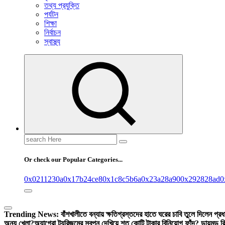
তথ্য প্রযুক্তি
পর্যটন
শিক্ষা
নির্বাচন
স্বাস্থ্য
Search
for:
Or check our Popular Categories...
0x0211230a
0x17b24ce8
0x1c8c5b6a
0x23a28a90
0x292828ad
0
Trending News:
বাঁশখালীতে বন্যায় ক্ষতিগ্রস্তদের হাতে ঘরের চাবি তুলে দিলেন প্রধান
অন্য খেলা?
অ্যাগ্রো ট্যুরিজমের স্বপ্ন দেখিয়ে শত কোটি টাকার বিনিয়োগ ফাঁদ? ডায়মন্ড