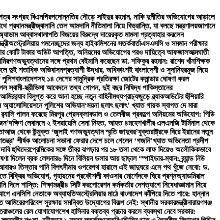
য়নপত্র সংগ্রহ বিএনপির
পদোন্নতির দৌড়ে সাইদুর রহমান, নাকি দুর্নীতির অভিযোগের আড়ালে
 প্রধানমন্ত্রী
জ্বালানি তেল আমদানি নীতিমালা নিয়ে বিভ্রান্তি, যা বলছে মন্ত্রণালয়
জাপানে
অ্যাডাম আব্বাস
থালাপতি বিজয়ের বিরুদ্ধে দায়েরকৃত মামলা প্রত্যাহার করলেন
ত্রী
অস্ট্রেলিয়ায় গমনেচ্ছুদের জন্য হাইকমিশনের সতর্কবার্তা
এসএসসি ও সমমান পরীক্ষার
 হাজার কোটি টাকার অডিট আপত্তি, অনিয়মের অভিযোগের পরও দায়িত্বে আফজাল
আত্মঘাতী
আমির
গণঅভ্যুত্থানের সঙ্গে প্রথম বেইমানি করেছেন ডা. শফিকুর রহমান: রাশেদ খাঁন
শিক্ষক
ূলে দুই শতাধিক অভিবাসনপ্রত্যাশী উদ্ধার, অধিকাংশই বাংলাদেশী ও সুদানি
হরমুজ নিয়ে
ল পুলিশ
বাংলাদেশসহ ১৪ দেশের সামুদ্রিক প্রতিরক্ষা জোটের কমান্ডার ঘোষণা করল
 স্বামী-স্ত্রী
ভিসা আবেদনে তথ্য গোপন, দুই বছর নিষিদ্ধ পাকিস্তানের
 আমির
র‍্যাব বিলুপ্ত করে আনা হচ্ছে নতুন বাহিনী
মধ্যপ্রাচ্যজুড়ে ব্ল্যাকআউটের হুঁশিয়ারি
বল অ্যাসোসিয়েশনে পুলিশের অভিযান
‘ময়না ছলাৎ ছলাৎ’ খ্যাত গায়ক স্বাগত দে মারা
‍্যালি পালন করেছে মিরপুর প্রেসক্লাব
ডাল ও তেলবীজ প্রকল্পে অনিয়মের অভিযোগ: পিডি
াজন’
দক্ষিণ লেবাননে ২ ইসরায়েলি সেনা নিহত, আহত ৪
মহেশখালীর এলএনজি টার্মিনাল থেকে
তা
আজ থেকে উন্মুক্ত ‘জুলাই গণঅভ্যুত্থান স্মৃতি জাদুঘর’
যুক্তরাষ্ট্রকে ঘিরে ইরানের নতুন
তন্ত্র’ শীর্ষক আলোচনা সভা
না ফেরার দেশে চলে গেলেন ‘গজনি’খ্যাত অভিনেতা প্রদীপ
 দাবি হুথিদের
প্রেমিকের সঙ্গে তীব্র ঝগড়ার পর ১৮ তলা থেকে লাফ দিয়েও অলৌকিকভাবে
ণা দিলেন ব্রক লেসনার
৬ দিনে বিলিয়ন ডলার আয় ছাড়াল ‘স্পাইডার-ম্যান: ব্র্যান্ড নিউ
তে আবারও তিস্তার পানি বিপৎসীমার ওপরে
পথ হারালে এই জাদুঘরে এসে পথ খুঁজে নেবো: ড.
 বিক্রির অভিযোগ, গৃহায়নের প্রকৌশলী কাওসার মোর্শেদকে ঘিরে প্রশ্ন
অ্যাডমিরাল
ি দিলে শাস্তি: শিক্ষামন্ত্রী
৪ সিটি করপোরেশন কর্মকর্তার দেশত্যাগে নিষেধাজ্ঞা
মান নিয়ে
িযোগে এনসিপি নেতাকে অব্যাহতি
অস্ট্রেলিয়ার মাঠে বাংলাদেশ কাঁপিয়ে দিতে পারে: হান্নান
াত আমিরের
পরিবেশ সুরক্ষায় সমন্বিত উদ্যোগের বিকল্প নেই: স্থানীয় সরকারমন্ত্রী
নারায়ণগঞ্জ
ত্তরাঞ্চলের রেল যোগাযোগ
শেখ হাসিনার বক্তব্য প্রচার করলে ব্যবস্থা নেবে সরকার: