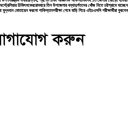
িয়ন্ত্রক ওবায়দুল্লাহ, প্রশ্নে ঢাকা আঞ্চলিক অফিস
ঢাকাসহ ১৩ জেলায় ঝোড়ো হাওয়া-বজ্
অস্ট্রেলিয়ার চিকিৎসকের
রোববারে তিন উপজেলার বন্যাদুর্গতদের খোঁজ নিতে চট্টগ্রামে যাচ্ছেন প
না যুদ্ধযান মোতায়েন করলো পাকিস্তান
পরীক্ষা শেষে বাড়ি গিয়ে এইচএসসি পরীক্ষার্থীরা বুঝলে