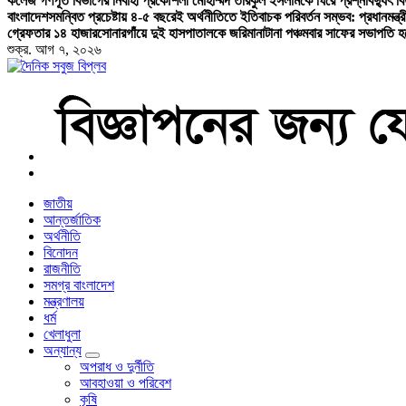
কলেজ গণপূর্ত বিভাগের নির্বাহী প্রকৌশলী মোহাম্মদ তরিকুল ইসলামকে ঘিরে প্রশ্ন
বিদ্যুৎ 
বাংলাদেশ
সমন্বিত প্রচেষ্টায় ৪-৫ বছরেই অর্থনীতিতে ইতিবাচক পরিবর্তন সম্ভব: প্রধানমন্ত্র
গ্রেফতার ১৪ হাজার
সোনারগাঁয়ে দুই হাসপাতালকে জরিমানা
টানা পঞ্চমবার সাফের সভাপতি হ
শুক্র. আগ ৭, ২০২৬
বাংলা নিউজ পেপার
জাতীয়
আন্তর্জাতিক
অর্থনীতি
বিনোদন
রাজনীতি
সমগ্র বাংলাদেশ
মন্ত্রণালয়
ধর্ম
খেলাধুলা
অন্যান্য
অপরাধ ও দুর্নীতি
আবহাওয়া ও পরিবেশ
কৃষি