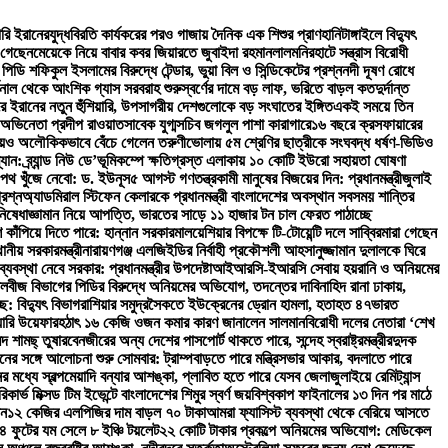
ারি ইরানের
যুদ্ধবিরতি কার্যকরের পরও গাজায় দৈনিক এক শিশুর প্রাণহানি
টাঙ্গাইলে বিদ্যুৎ
 গেছেন
মেয়েকে নিয়ে বাবার কবর জিয়ারতে জুবাইদা রহমান
লালমনিরহাটে সন্ত্রাস বিরোধী
ি শফিকুল ইসলামের বিরুদ্ধে টেন্ডার, ভুয়া বিল ও সিন্ডিকেটের প্রশ্ন
নদী দূষণ রোধে
িনাল থেকে আংশিক গ্যাস সরবরাহ শুরু
স্বর্ণের দামে বড় লাফ, ভরিতে বাড়ল কত
দুর্দান্ত
ঘিরে ইরানের নতুন হুঁশিয়ারি, উপসাগরীয় দেশগুলোকে বড় সংঘাতের ইঙ্গিত
একই সময়ে তিন
অভিনেতা প্রদীপ রাওয়াত
সাবেক যুগ্মসচিব জগলুল পাশা কারাগারে
১৬ বছরে ক্রসফায়ারের
িয়েও অলৌকিকভাবে বেঁচে গেলেন তরুণী
ভোলায় ৫ম শ্রেণির ছাত্রীকে সংঘবদ্ধ ধর্ষণ-ভিডিও
: ব্র্যান্ড নিউ ডে’
ভূমিকম্পে ক্ষতিগ্রস্ত এলাকায় ১০ কোটি ইউরো সহায়তা ঘোষণা
পথ খুঁজে নেবো: ড. ইউনূস
৫ আগস্ট গণতন্ত্রকামী মানুষের বিজয়ের দিন: প্রধানমন্ত্রী
জুলাই
রশ্ন
অ্যাডমিরাল স্টিফেন কেলারকে প্রধানমন্ত্রী বাংলাদেশের অবস্থান সবসময় শান্তির
িষেধাজ্ঞা
মান নিয়ে আপত্তি, ভারতের সাড়ে ১১ হাজার টন চাল ফেরত পাঠাচ্ছে
শ কাঁপিয়ে দিতে পারে: হান্নান সরকার
মালয়েশিয়ার বিপক্ষে টি-টোয়েন্টি দলে সাব্বির
মারা গেছেন
ানীয় সরকারমন্ত্রী
নারায়ণগঞ্জ এলজিইডির নির্বাহী প্রকৌশলী আহসানুজ্জামান দুলালকে ঘিরে
যবস্থা নেবে সরকার: প্রধানমন্ত্রীর উপদেষ্টা
আইআরসি-ইআরসি সেবায় হয়রানি ও অনিয়মের
লবীজ বিভাগের পিডির বিরুদ্ধে অনিয়মের অভিযোগ, তদন্তের দাবি
নাহিদ রানা ঢাকায়,
ে: বিদ্যুৎ বিভাগ
রাশিয়ার সমুদ্রসৈকতে ইউক্রেনের ড্রোন হামলা, হতাহত ৪৭
ভারত
য়ারি উয়েফার
হঠাৎ ১৬ কেজি ওজন কমার কারণ জানালেন সালমান
বিরোধী দলের নেতারা ‘শেখ
দ শামছ্ তুষার
বেনজীরের অন্য দেশের পাসপোর্ট থাকতে পারে, সন্দেহ স্বরাষ্ট্রমন্ত্রীর
দুদক
নের সঙ্গে আলোচনা শুরু সোমবার: ট্রাম্প
বাড়তে পারে মন্ত্রিসভার আকার, বদলাতে পারে
র মধ্যে স্বল্পমেয়াদি বন্যার আশঙ্কা, প্লাবিত হতে পারে যেসব জেলা
জুলাইয়ে রেমিট্যান্স
রিকার্ভ মিক্সড টিম ইভেন্টে বাংলাদেশের শিমুর স্বর্ণ জয়
বিশ্বকাপ ফাইনালের ১৩ দিন পর মাঠে
ান
১২ কেজির এলপিজির দাম বাড়ল ৭০ টাকা
আমরা ফ্যাসিস্ট ব্যবস্থা থেকে বেরিয়ে আসতে
 ৪ ফুটের যম সেলে ৮ ইঞ্চি টয়লেট
২২ কোটি টাকার প্রকল্পে অনিয়মের অভিযোগ: মেডিকেল