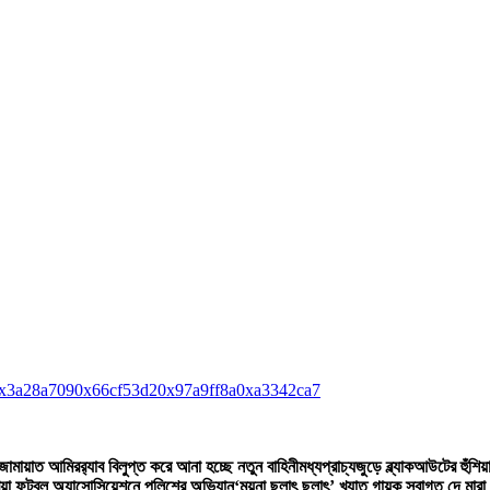
x3a28a709
0x66cf53d2
0x97a9ff8a
0xa3342ca7
 জামায়াত আমির
র‍্যাব বিলুপ্ত করে আনা হচ্ছে নতুন বাহিনী
মধ্যপ্রাচ্যজুড়ে ব্ল্যাকআউটের হুঁশিয়
িয়া ফুটবল অ্যাসোসিয়েশনে পুলিশের অভিযান
‘ময়না ছলাৎ ছলাৎ’ খ্যাত গায়ক স্বাগত দে মারা