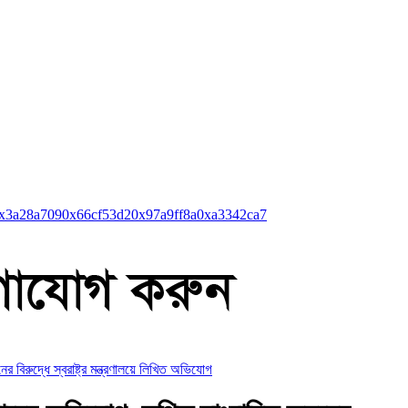
x3a28a709
0x66cf53d2
0x97a9ff8a
0xa3342ca7
বিরুদ্ধে স্বরাষ্ট্র মন্ত্রণালয়ে লিখিত অভিযোগ