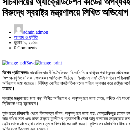
সচিবালয়ের অ্যাক্রেডিটেশন কার্ডের অপব্য
বিরুদ্ধে স্বরাষ্ট্র মন্ত্রণালয়ে লিখিত অভিযোগ
admin admon
অপরাধ ও দুর্নীতি
জুলাই ৯, ২০২৬
0 Comments
Save
বিশেষ প্রতিবেদকঃ
সাংবাদিকতার নীতি-নৈতিকতা বিসর্জন দিয়ে রাষ্ট্রের প্রাণকেন্দ্র সচিবা
‘গুপ্তচরবৃত্তির’ এক চাঞ্চল্যকর অভিযোগ উঠেছে। ‘চ্যানেল এস’ টেলিভিশনের পরিচয়ধারী কথ
অভিযোগ জমা পড়েছে। নিষিদ্ধ ঘোষিত রাজনৈতিক দলের পরিচয় ব্যবহার করে রাষ্ট্রের সর্বোচ
হয়েছে।
স্বরাষ্ট্র মন্ত্রণালয়ে জমা পড়া লিখিত অভিযোগ ও অনুসন্ধানে জানা গেছে, কথিত এই সাংবাদ
সিন্ডিকেট গড়ে তুলেছেন।
ফুটপাতের চাঁদাবাজি থেকে বিলাসবহুল জীবন: অনুসন্ধানে জানা যায়, মোস্তাফিজুর রহমা
তার কথিত মামা এবং ঢাকা উত্তর যুবলীগের প্রভাবশালী নেতা আবু কালামের ছত্রছায়ায় রুম
সেক্টর থেকে মাসোহারা তোলার মূল কারিগর ছিলেন এই রুমন। ফুটপাতের চাঁদাবাজির টাকায় 
অভিযোগে উল্লেখ করা হয়েছে।