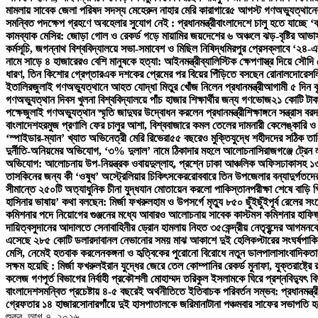
মামলায় সাবেক জেলা পরিষদ সদস্য মেহেরুন নাহার মেরি কারাগারে
৫ আগস্ট গণঅভ্যুত্থানের 
সমন্বিত পদক্ষেপ গ্রহণে অবহেলার সুযোগ নেই : প্রধানমন্ত্রী
বাংলাদেশে চালু হতে যাচ্ছে 
কামব্যাক মেসির: জোড়া গোল ও রেকর্ড গড়ে মায়ামির জয়
দেশের ৬ অঞ্চলে ঝড়-বৃষ্টির আভাস
কর্মসূচি, জগন্নাথ বিশ্ববিদ্যালয়ে সভা-সমাবেশ ও মিছিল নিষিদ্ধ
মিরপুর প্রেসক্লাবে ‘২৪-এ
নামে সাড়ে ৪ হাজারেরও বেশি মানুষকে হত্যা: আইনমন্ত্রী
ব্যালিস্টিক ক্ষেপণাস্ত্র দিয়ে সৌদ
ধারণ, তিন কিশোর গ্রেপ্তার
এক দশকের প্রেমের পর বিয়ের পিঁড়িতে বসছেন রোনালদো
রেসল
ইতালির
জুলাই গণঅভ্যুত্থানে আহত যোদ্ধা মিতুর খোঁজ নিলেন প্রধানমন্ত্রী
আগামী ৫ দিন বৃ
গণঅভ্যুত্থান দিবস খুলনা বিশ্ববিদ্যালয়ে পাঁচ হাজার শিক্ষার্থীর জন্য গণভোজ
২১ কোটি টাক
পক্ষে
জুলাই গণঅভ্যুত্থান স্মৃতি জাদুঘর উদ্বোধন করলেন প্রধানমন্ত্রী
শিক্ষাঙ্গনে সন্ত্রাস 
বাংলাদেশ
হরমুজ প্রণালি ফের চালুর আশা, বিশ্ববাজারে কমল তেলের দাম
নারী কেলেঙ্কারি 
‘স্পাইডার-ম্যান’ খ্যাত অভিনেত্রী মেরি রিভেরা
৫৫ বছরেও মুক্তিযুদ্ধে শহীদদের সঠিক তা
দুর্নীতি-অনিয়মের অভিযোগ, ‘৩% দুলাল’ নামে ঠিকাদার মহলে আলোচনা
সিরাজগঞ্জে ট্রেন
অভিযোগ: আলোচনায় উপ-নিয়ন্ত্রক ওবায়দুল্লাহ, প্রশ্নে ঢাকা আঞ্চলিক অফিস
ঢাকাসহ ১৩
তাসকিনের জন্য কী ‘ওষুধ’ অস্ট্রেলিয়ার চিকিৎসকের
রোববারে তিন উপজেলার বন্যাদুর্গতদের খ
সীমান্তে ২৫০টি অত্যাধুনিক চীনা যুদ্ধযান মোতায়েন করলো পাকিস্তান
পরীক্ষা শেষে বাড়ি 
হাসিনার ভাষায়’ কথা বলছেন: মির্জা ফখরুল
হাম ও উপসর্গে মৃত্যু ৮৫০ ছুঁইছুঁই
পূর্ব রেলের স
কমিশনার পদে নিয়োগের গুঞ্জনের মধ্যে আবারও আলোচনায় সাবেক কাস্টমস কমিশনার হাফিজ
দায়িত্ব
সুদানের আদালতে সেনাবাহিনীর ড্রোন হামলায় নিহত ৩৫
কেন্দ্রীয় নেতৃবৃন্দের আগমনক
এসেছে ২৮৫ কোটি ডলার
দাবানল নেভানোর সময় মাঝ আকাশে দুই হেলিকপ্টারের সংঘর্ষ
পাকি
মেসি, নেমেই হতবাক করলেন
কঙ্গনা ও হৃত্বিকের পুরোনো বিরোধে নতুন ডালপালা
সাংবাদিকতা
সক্ষম হয়েছি : মির্জা ফখরুল
ইরান যুদ্ধের জেরে তেল কোম্পানির রেকর্ড মুনাফা, যুক্তরাষ্ট্
কলেজ গণপূর্ত বিভাগের নির্বাহী প্রকৌশলী মোহাম্মদ তরিকুল ইসলামকে ঘিরে প্রশ্ন
বিদ্যুৎ 
বাংলাদেশ
সমন্বিত প্রচেষ্টায় ৪-৫ বছরেই অর্থনীতিতে ইতিবাচক পরিবর্তন সম্ভব: প্রধানমন্ত্র
গ্রেফতার ১৪ হাজার
সোনারগাঁয়ে দুই হাসপাতালকে জরিমানা
টানা পঞ্চমবার সাফের সভাপতি হ
শুক্র. আগ ৭, ২০২৬