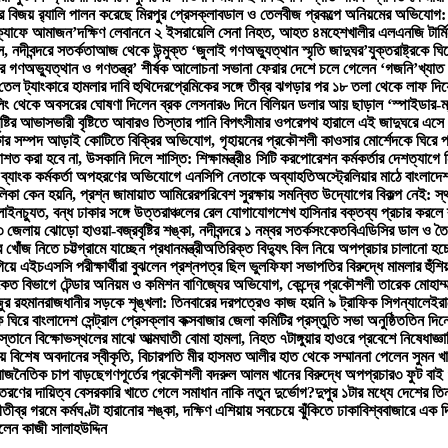
বিজয় র‍্যালি পালন করেছে মিরপুর প্রেসক্লাব
ডাল ও তেলবীজ প্রকল্পে অনিয়মের অভিযোগ: পিড
‘ক্যাফে আমাজন’
দক্ষিণ লেবাননে ২ ইসরায়েলি সেনা নিহত, আহত ৪
মহেশখালীর এলএনজি টার্ম
, নদীবন্দরে সতর্কতা
আজ থেকে উন্মুক্ত ‘জুলাই গণঅভ্যুত্থান স্মৃতি জাদুঘর’
যুক্তরাষ্ট্রকে 
র গণঅভ্যুত্থান ও গণতন্ত্র’ শীর্ষক আলোচনা সভা
না ফেরার দেশে চলে গেলেন ‘গজনি’খ্যাত 
ি তেল ট্যাংকারে হামলার দাবি হুথিদের
প্রেমিকের সঙ্গে তীব্র ঝগড়ার পর ১৮ তলা থেকে লাফ দ
িং থেকে অবসরের ঘোষণা দিলেন ব্রক লেসনার
৬ দিনে বিলিয়ন ডলার আয় ছাড়াল ‘স্পাইডার-ম্যান
ষ্টির আভাস
ভারী বৃষ্টিতে আবারও তিস্তার পানি বিপৎসীমার ওপরে
পথ হারালে এই জাদুঘরে এসে 
ার সম্পদ আড়াই কোটিতে বিক্রির অভিযোগ, গৃহায়নের প্রকৌশলী কাওসার মোর্শেদকে ঘিরে প্
বরদাশত করা হবে না, উসকানি দিলে শাস্তি: শিক্ষামন্ত্রী
৪ সিটি করপোরেশন কর্মকর্তার দেশত্যাগে ন
ও ব্যাংক কর্মকর্তা অপহরণের অভিযোগে এনসিপি নেতাকে অব্যাহতি
অস্ট্রেলিয়ার মাঠে বাংলাদে
লিকা কেন হয়নি, প্রশ্ন জামায়াত আমিরের
পরিবেশ সুরক্ষায় সমন্বিত উদ্যোগের বিকল্প নেই: স্থ
 লাইনচ্যুত, বন্ধ ঢাকার সঙ্গে উত্তরাঞ্চলের রেল যোগাযোগ
শেখ হাসিনার বক্তব্য প্রচার করলে ব্
 জেলায় ঝোড়ো হাওয়া-বজ্রবৃষ্টির শঙ্কা, নদীবন্দরে ১ নম্বর সতর্কসংকেত
বিএডিসির ডাল ও তৈ
োঁজ নিতে চট্টগ্রামে যাচ্ছেন প্রধানমন্ত্রী
অতিরিক্ত বিদ্যুৎ বিল নিয়ে অপপ্রচার চালানো হচ্ছ
গিয়ে এইচএসসি পরীক্ষার্থীরা বুঝলেন প্রশ্নপত্র ছিল ভুল
ফিফা সভাপতির বিরুদ্ধে মামলার হুঁশি
ংকেত বিভাগে টেন্ডার অনিয়ম ও কমিশন বাণিজ্যের অভিযোগ, কেন্দ্রে প্রকৌশলী তারেক মোহাম্ম
ুর রহমান
রাজধানীর সড়কে শৃঙ্খলা: তিনবারের দরপত্রেও কাজ হয়নি ৯ ট্রাফিক সিগন্যালে
ইরা
ে ঘিরে বাংলাদেশ সেন্ট্রাল প্রেসক্লাব কক্সবাজার জেলা কমিটির প্রস্তুতি সভা অনুষ্ঠিত
তিন দিনে
স্তানে বিক্ষোভস্থলের মাঝে আত্মঘাতী বোমা হামলা, নিহত ৭
টাঙ্গুয়ার হাওরে প্রবেশে নিষেধাজ্ঞা
য় বিশেষ অবদানের স্বীকৃতি, বিচারপতি মীর হাসমত আলীর হাত থেকে সম্মাননা পেলেন সুমন খ
রে রাজনৈতিক চাপ বাড়ছে
গণপূর্তের প্রকৌশলী বদরুল আলম খানের বিরুদ্ধে অপপ্রচার
৩ ফুট বাই
বিতরণের দায়িত্ব বেসরকারি খাতে গেলে সমাধান নাকি নতুন দুর্ভোগ?
দুপুর ১টার মধ্যে দেশের তিন
ী
তীব্র গরমে কর্মঘণ্টা হারানোর শঙ্কা, দক্ষিণ এশিয়ায় সবচেয়ে ঝুঁকিতে ঢাকা
বিশ্ববাজারে এক 
লেন কাজী সালাহউদ্দিন