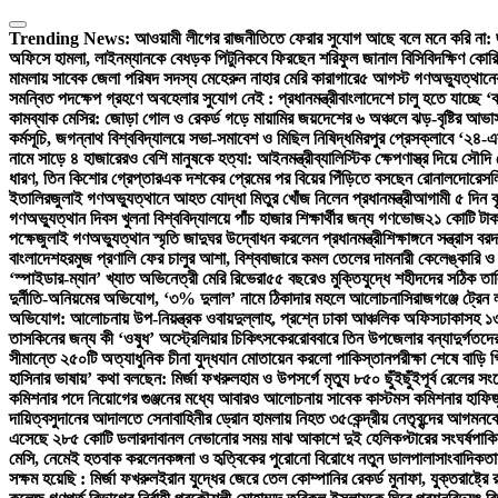
Skip
to
Trending News:
আওয়ামী লীগের রাজনীতিতে ফেরার সুযোগ আছে বলে মনে করি না:
content
অফিসে হামলা, লাইনম্যানকে বেধড়ক পিটুনি
কবে ফিরছেন শরিফুল জানাল বিসিবি
দক্ষিণ কোর
মামলায় সাবেক জেলা পরিষদ সদস্য মেহেরুন নাহার মেরি কারাগারে
৫ আগস্ট গণঅভ্যুত্থানের 
সমন্বিত পদক্ষেপ গ্রহণে অবহেলার সুযোগ নেই : প্রধানমন্ত্রী
বাংলাদেশে চালু হতে যাচ্ছে 
কামব্যাক মেসির: জোড়া গোল ও রেকর্ড গড়ে মায়ামির জয়
দেশের ৬ অঞ্চলে ঝড়-বৃষ্টির আভাস
কর্মসূচি, জগন্নাথ বিশ্ববিদ্যালয়ে সভা-সমাবেশ ও মিছিল নিষিদ্ধ
মিরপুর প্রেসক্লাবে ‘২৪-এ
নামে সাড়ে ৪ হাজারেরও বেশি মানুষকে হত্যা: আইনমন্ত্রী
ব্যালিস্টিক ক্ষেপণাস্ত্র দিয়ে সৌদ
ধারণ, তিন কিশোর গ্রেপ্তার
এক দশকের প্রেমের পর বিয়ের পিঁড়িতে বসছেন রোনালদো
রেসল
ইতালির
জুলাই গণঅভ্যুত্থানে আহত যোদ্ধা মিতুর খোঁজ নিলেন প্রধানমন্ত্রী
আগামী ৫ দিন বৃ
গণঅভ্যুত্থান দিবস খুলনা বিশ্ববিদ্যালয়ে পাঁচ হাজার শিক্ষার্থীর জন্য গণভোজ
২১ কোটি টাক
পক্ষে
জুলাই গণঅভ্যুত্থান স্মৃতি জাদুঘর উদ্বোধন করলেন প্রধানমন্ত্রী
শিক্ষাঙ্গনে সন্ত্রাস 
বাংলাদেশ
হরমুজ প্রণালি ফের চালুর আশা, বিশ্ববাজারে কমল তেলের দাম
নারী কেলেঙ্কারি 
‘স্পাইডার-ম্যান’ খ্যাত অভিনেত্রী মেরি রিভেরা
৫৫ বছরেও মুক্তিযুদ্ধে শহীদদের সঠিক তা
দুর্নীতি-অনিয়মের অভিযোগ, ‘৩% দুলাল’ নামে ঠিকাদার মহলে আলোচনা
সিরাজগঞ্জে ট্রেন
অভিযোগ: আলোচনায় উপ-নিয়ন্ত্রক ওবায়দুল্লাহ, প্রশ্নে ঢাকা আঞ্চলিক অফিস
ঢাকাসহ ১৩
তাসকিনের জন্য কী ‘ওষুধ’ অস্ট্রেলিয়ার চিকিৎসকের
রোববারে তিন উপজেলার বন্যাদুর্গতদের খ
সীমান্তে ২৫০টি অত্যাধুনিক চীনা যুদ্ধযান মোতায়েন করলো পাকিস্তান
পরীক্ষা শেষে বাড়ি 
হাসিনার ভাষায়’ কথা বলছেন: মির্জা ফখরুল
হাম ও উপসর্গে মৃত্যু ৮৫০ ছুঁইছুঁই
পূর্ব রেলের স
কমিশনার পদে নিয়োগের গুঞ্জনের মধ্যে আবারও আলোচনায় সাবেক কাস্টমস কমিশনার হাফিজ
দায়িত্ব
সুদানের আদালতে সেনাবাহিনীর ড্রোন হামলায় নিহত ৩৫
কেন্দ্রীয় নেতৃবৃন্দের আগমনক
এসেছে ২৮৫ কোটি ডলার
দাবানল নেভানোর সময় মাঝ আকাশে দুই হেলিকপ্টারের সংঘর্ষ
পাকি
মেসি, নেমেই হতবাক করলেন
কঙ্গনা ও হৃত্বিকের পুরোনো বিরোধে নতুন ডালপালা
সাংবাদিকতা
সক্ষম হয়েছি : মির্জা ফখরুল
ইরান যুদ্ধের জেরে তেল কোম্পানির রেকর্ড মুনাফা, যুক্তরাষ্ট্