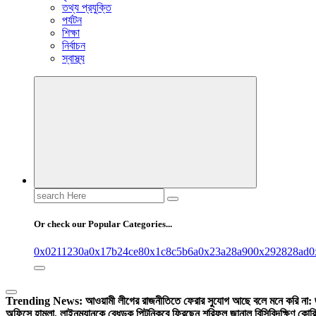
তথ্য প্রযুক্তি
পর্যটন
শিক্ষা
নির্বাচন
স্বাস্থ্য
Search
for:
Or check our Popular Categories...
0x0211230a
0x17b24ce8
0x1c8c5b6a
0x23a28a90
0x292828ad
0
Trending News:
আওয়ামী লীগের রাজনীতিতে ফেরার সুযোগ আছে বলে মনে করি না:
অফিসে হামলা, লাইনম্যানকে বেধড়ক পিটুনি
কবে ফিরছেন শরিফুল জানাল বিসিবি
দক্ষিণ কোর