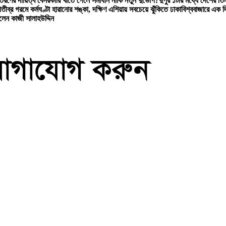
বিতরণের দায়িত্ব বেসরকারি খাতে গেলে সমাধান নাকি নতুন দুর্ভোগ?
দুপুর ১টার মধ্যে দেশের তিন
ী
তীব্র গরমে কর্মঘণ্টা হারানোর শঙ্কা, দক্ষিণ এশিয়ায় সবচেয়ে ঝুঁকিতে ঢাকা
বিশ্ববাজারে এক 
লেন কাজী সালাহউদ্দিন