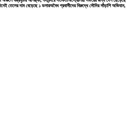
 অঞ্চলে বজ্রবৃষ্টির আশঙ্কা, নদীবন্দরে সতর্কতা
অস্ট্রেলিয়া সফরের জন্য দেশ ছেড়েছে
দিনেই তেলের দাম বেড়েছে ১ ডলার
অবৈধ প্রবাসীদের বিরুদ্ধে সৌদির সাঁড়াশি অভিযান,