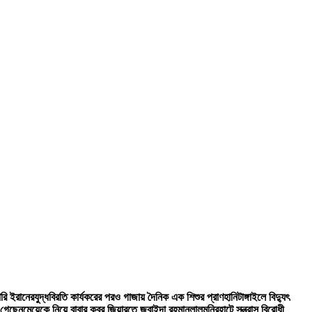
ারি ইরানের
যুদ্ধবিরতি কার্যকরের পরও গাজায় দৈনিক এক শিশুর প্রাণহানি
টাঙ্গাইলে বিদ্যুৎ
 গেছেন
মেয়েকে নিয়ে বাবার কবর জিয়ারতে জুবাইদা রহমান
লালমনিরহাটে সন্ত্রাস বিরোধী