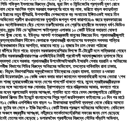
ি শফিকুল ইসলামের বিরুদ্ধে টেন্ডার, ভুয়া বিল ও সিন্ডিকেটের প্রশ্ন
নদী দূষণ রোধে
িনাল থেকে আংশিক গ্যাস সরবরাহ শুরু
স্বর্ণের দামে বড় লাফ, ভরিতে বাড়ল কত
দুর্দান্ত
ঘিরে ইরানের নতুন হুঁশিয়ারি, উপসাগরীয় দেশগুলোকে বড় সংঘাতের ইঙ্গিত
একই সময়ে তিন
অভিনেতা প্রদীপ রাওয়াত
সাবেক যুগ্মসচিব জগলুল পাশা কারাগারে
১৬ বছরে ক্রসফায়ারের
িয়েও অলৌকিকভাবে বেঁচে গেলেন তরুণী
ভোলায় ৫ম শ্রেণির ছাত্রীকে সংঘবদ্ধ ধর্ষণ-ভিডিও
: ব্র্যান্ড নিউ ডে’
ভূমিকম্পে ক্ষতিগ্রস্ত এলাকায় ১০ কোটি ইউরো সহায়তা ঘোষণা
পথ খুঁজে নেবো: ড. ইউনূস
৫ আগস্ট গণতন্ত্রকামী মানুষের বিজয়ের দিন: প্রধানমন্ত্রী
জুলাই
রশ্ন
অ্যাডমিরাল স্টিফেন কেলারকে প্রধানমন্ত্রী বাংলাদেশের অবস্থান সবসময় শান্তির
িষেধাজ্ঞা
মান নিয়ে আপত্তি, ভারতের সাড়ে ১১ হাজার টন চাল ফেরত পাঠাচ্ছে
শ কাঁপিয়ে দিতে পারে: হান্নান সরকার
মালয়েশিয়ার বিপক্ষে টি-টোয়েন্টি দলে সাব্বির
মারা গেছেন
ানীয় সরকারমন্ত্রী
নারায়ণগঞ্জ এলজিইডির নির্বাহী প্রকৌশলী আহসানুজ্জামান দুলালকে ঘিরে
যবস্থা নেবে সরকার: প্রধানমন্ত্রীর উপদেষ্টা
আইআরসি-ইআরসি সেবায় হয়রানি ও অনিয়মের
লবীজ বিভাগের পিডির বিরুদ্ধে অনিয়মের অভিযোগ, তদন্তের দাবি
নাহিদ রানা ঢাকায়,
ে: বিদ্যুৎ বিভাগ
রাশিয়ার সমুদ্রসৈকতে ইউক্রেনের ড্রোন হামলা, হতাহত ৪৭
ভারত
য়ারি উয়েফার
হঠাৎ ১৬ কেজি ওজন কমার কারণ জানালেন সালমান
বিরোধী দলের নেতারা ‘শেখ
দ শামছ্ তুষার
বেনজীরের অন্য দেশের পাসপোর্ট থাকতে পারে, সন্দেহ স্বরাষ্ট্রমন্ত্রীর
দুদক
নের সঙ্গে আলোচনা শুরু সোমবার: ট্রাম্প
বাড়তে পারে মন্ত্রিসভার আকার, বদলাতে পারে
র মধ্যে স্বল্পমেয়াদি বন্যার আশঙ্কা, প্লাবিত হতে পারে যেসব জেলা
জুলাইয়ে রেমিট্যান্স
রিকার্ভ মিক্সড টিম ইভেন্টে বাংলাদেশের শিমুর স্বর্ণ জয়
বিশ্বকাপ ফাইনালের ১৩ দিন পর মাঠে
ান
১২ কেজির এলপিজির দাম বাড়ল ৭০ টাকা
আমরা ফ্যাসিস্ট ব্যবস্থা থেকে বেরিয়ে আসতে
 ৪ ফুটের যম সেলে ৮ ইঞ্চি টয়লেট
২২ কোটি টাকার প্রকল্পে অনিয়মের অভিযোগ: মেডিকেল
 অঞ্চলে বজ্রবৃষ্টির আশঙ্কা, নদীবন্দরে সতর্কতা
অস্ট্রেলিয়া সফরের জন্য দেশ ছেড়েছে
দিনেই তেলের দাম বেড়েছে ১ ডলার
অবৈধ প্রবাসীদের বিরুদ্ধে সৌদির সাঁড়াশি অভিযান,