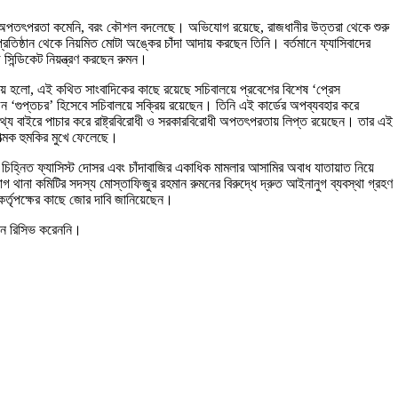
নের অপতৎপরতা কমেনি, বরং কৌশল বদলেছে। অভিযোগ রয়েছে, রাজধানীর উত্তরা থেকে শুরু
্রতিষ্ঠান থেকে নিয়মিত মোটা অঙ্কের চাঁদা আদায় করছেন তিনি। বর্তমানে ফ্যাসিবাদের
িন্ডিকেট নিয়ন্ত্রণ করছেন রুমন।
িষয় হলো, এই কথিত সাংবাদিকের কাছে রয়েছে সচিবালয়ে প্রবেশের বিশেষ ‘প্রেস
ন ‘গুপ্তচর’ হিসেবে সচিবালয়ে সক্রিয় রয়েছেন। তিনি এই কার্ডের অপব্যবহার করে
 তথ্য বাইরে পাচার করে রাষ্ট্রবিরোধী ও সরকারবিরোধী অপতৎপরতায় লিপ্ত রয়েছেন। তার এই
াত্মক হুমকির মুখে ফেলেছে।
ন চিহ্নিত ফ্যাসিস্ট দোসর এবং চাঁদাবাজির একাধিক মামলার আসামির অবাধ যাতায়াত নিয়ে
গ থানা কমিটির সদস্য মোস্তাফিজুর রহমান রুমনের বিরুদ্ধে দ্রুত আইনানুগ ব্যবস্থা গ্রহণ
 কর্তৃপক্ষের কাছে জোর দাবি জানিয়েছেন।
োন রিসিভ করেননি।