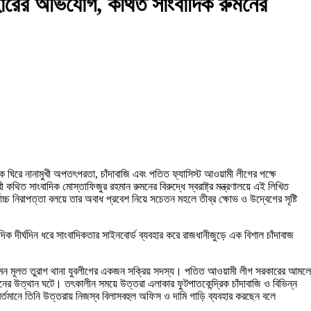
বহারের অভিযোগ, কথিত সাংবাদিক রুমনের
লয়কে ঘিরে নানামুখী অপতৎপরতা, চাঁদাবাজি এবং পতিত ফ্যাসিস্ট আওয়ামী লীগের পক্ষে
িত সাংবাদিক মোস্তাফিজুর রহমান রুমনের বিরুদ্ধে স্বরাষ্ট্র মন্ত্রণালয়ে এই লিখিত
্চ নিরাপত্তা বলয়ে তার অবাধ প্রবেশ নিয়ে সচেতন মহলে তীব্র ক্ষোভ ও উদ্বেগের সৃষ্টি
িক দীর্ঘদিন ধরে সাংবাদিকতার সাইনবোর্ড ব্যবহার করে রাজধানীজুড়ে এক বিশাল চাঁদাবাজ
ন রুমন মূলত তুরাগ থানা যুবলীগের একজন সক্রিয় সদস্য। পতিত আওয়ামী লীগ সরকারের আমলে
নের উত্থান ঘটে। তৎকালীন সময়ে উত্তরা এলাকার ফুটপাতকেন্দ্রিক চাঁদাবাজি ও বিভিন্ন
বর্তমানে তিনি উত্তরায় নিজস্ব বিলাসবহুল অফিস ও দামি গাড়ি ব্যবহার করছেন বলে