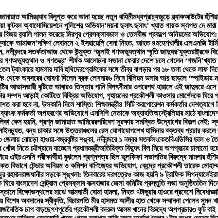
 জামায়াত আমির
র‍্যাব বিলুপ্ত করে আনা হচ্ছে নতুন বাহিনী
মধ্যপ্রাচ্যজুড়ে ব্ল্যাকআউটের হুঁশিয়
িয়া ফুটবল অ্যাসোসিয়েশনে পুলিশের অভিযান
‘ময়না ছলাৎ ছলাৎ’ খ্যাত গায়ক স্বাগত দে মারা
বিজয় র‍্যালি পালন করেছে মিরপুর প্রেসক্লাব
ডাল ও তেলবীজ প্রকল্পে অনিয়মের অভিযোগ: পিড
‘ক্যাফে আমাজন’
দক্ষিণ লেবাননে ২ ইসরায়েলি সেনা নিহত, আহত ৪
মহেশখালীর এলএনজি টার্ম
, নদীবন্দরে সতর্কতা
আজ থেকে উন্মুক্ত ‘জুলাই গণঅভ্যুত্থান স্মৃতি জাদুঘর’
যুক্তরাষ্ট্রকে 
র গণঅভ্যুত্থান ও গণতন্ত্র’ শীর্ষক আলোচনা সভা
না ফেরার দেশে চলে গেলেন ‘গজনি’খ্যাত 
ি তেল ট্যাংকারে হামলার দাবি হুথিদের
প্রেমিকের সঙ্গে তীব্র ঝগড়ার পর ১৮ তলা থেকে লাফ দ
িং থেকে অবসরের ঘোষণা দিলেন ব্রক লেসনার
৬ দিনে বিলিয়ন ডলার আয় ছাড়াল ‘স্পাইডার-ম্যান
ষ্টির আভাস
ভারী বৃষ্টিতে আবারও তিস্তার পানি বিপৎসীমার ওপরে
পথ হারালে এই জাদুঘরে এসে 
ার সম্পদ আড়াই কোটিতে বিক্রির অভিযোগ, গৃহায়নের প্রকৌশলী কাওসার মোর্শেদকে ঘিরে প্
বরদাশত করা হবে না, উসকানি দিলে শাস্তি: শিক্ষামন্ত্রী
৪ সিটি করপোরেশন কর্মকর্তার দেশত্যাগে ন
ও ব্যাংক কর্মকর্তা অপহরণের অভিযোগে এনসিপি নেতাকে অব্যাহতি
অস্ট্রেলিয়ার মাঠে বাংলাদে
লিকা কেন হয়নি, প্রশ্ন জামায়াত আমিরের
পরিবেশ সুরক্ষায় সমন্বিত উদ্যোগের বিকল্প নেই: স্থ
 লাইনচ্যুত, বন্ধ ঢাকার সঙ্গে উত্তরাঞ্চলের রেল যোগাযোগ
শেখ হাসিনার বক্তব্য প্রচার করলে ব্
 জেলায় ঝোড়ো হাওয়া-বজ্রবৃষ্টির শঙ্কা, নদীবন্দরে ১ নম্বর সতর্কসংকেত
বিএডিসির ডাল ও তৈ
োঁজ নিতে চট্টগ্রামে যাচ্ছেন প্রধানমন্ত্রী
অতিরিক্ত বিদ্যুৎ বিল নিয়ে অপপ্রচার চালানো হচ্ছ
গিয়ে এইচএসসি পরীক্ষার্থীরা বুঝলেন প্রশ্নপত্র ছিল ভুল
ফিফা সভাপতির বিরুদ্ধে মামলার হুঁশি
ংকেত বিভাগে টেন্ডার অনিয়ম ও কমিশন বাণিজ্যের অভিযোগ, কেন্দ্রে প্রকৌশলী তারেক মোহাম্ম
ুর রহমান
রাজধানীর সড়কে শৃঙ্খলা: তিনবারের দরপত্রেও কাজ হয়নি ৯ ট্রাফিক সিগন্যালে
ইরা
ে ঘিরে বাংলাদেশ সেন্ট্রাল প্রেসক্লাব কক্সবাজার জেলা কমিটির প্রস্তুতি সভা অনুষ্ঠিত
তিন দিনে
স্তানে বিক্ষোভস্থলের মাঝে আত্মঘাতী বোমা হামলা, নিহত ৭
টাঙ্গুয়ার হাওরে প্রবেশে নিষেধাজ্ঞা
য় বিশেষ অবদানের স্বীকৃতি, বিচারপতি মীর হাসমত আলীর হাত থেকে সম্মাননা পেলেন সুমন খ
রে রাজনৈতিক চাপ বাড়ছে
গণপূর্তের প্রকৌশলী বদরুল আলম খানের বিরুদ্ধে অপপ্রচার
৩ ফুট বাই