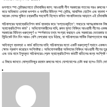
গুলশানে স্পা সেন্টারগুলোতে চাঁদাবাজির জাল: আওয়ামী লীগ সরকারের পতনের পরও রুম
করে অভিজাত এলাকা গুলশান ও বনানীর বিভিন্ন স্পা সেন্টার, আবাসিক হোটেল এবং ব্যবসা প
আরেক দোসর সুজিত চক্রবর্তীর সহযোগী হিসেবে কথিত সাংবাদিকতার আড়ালে এই চাঁদাবাজি স
সচিবালয়ের অ্যাক্রেডিটেশন কার্ড ব্যবহার করে ‘গুপ্তচরবৃত্তি’: সবচেয়ে আশঙ্কাজনক ব
অ্যাক্রেডিটেশন কার্ড’। অভিযোগকারীদের দাবি, রুমন মূলত নিষিদ্ধ আওয়ামী লীগের একজ
সরকারের বিভিন্ন গুরুত্বপূর্ণ ও স্পর্শকাতর তথ্য সংগ্রহ করছেন এবং সরকারের ভেতরকার
সিন্ডিকেট দিন দিন আরও বেশি বেপরোয়া হয়ে উঠছে, যা সচিবালয়ের সার্বিক নিরাপত্তাকে মার
আইনানুগ ব্যবস্থা ও কার্ড বাতিলের দাবি: সচিবালয়ের মতো একটি গুরুত্বপূর্ণ স্থানে একজ
ক্ষোভ প্রকাশ করেছেন সংশ্লিষ্টরা। অভিযোগকারীরা অবিলম্বে নিষিদ্ধ আওয়ামী লীগের তুরা
এবং তার নামে ইস্যুকৃত সচিবালয়ের প্রেস অ্যাক্রেডিটেশন কার্ডটি বাতিলের জন্য সংশ্লিষ্ট
এ বিষয়ে জানতে মোস্তাফিজুর রহমান রুমনের সাথে যোগাযোগের চেষ্টা করা হলেও তিনি ফ