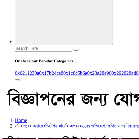
Search
for:
Or check our Popular Categories...
0x0211230a
0x17b24ce8
0x1c8c5b6a
0x23a28a90
0x292828ad
0
Home
সচিবালয়ের অ্যাক্রেডিটেশন কার্ডের অপব্যবহারের অভিযোগ, কথিত সাংবাদিক রুমনের 