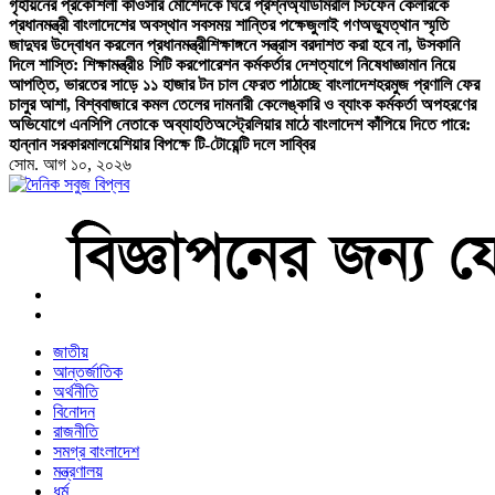
গৃহায়নের প্রকৌশলী কাওসার মোর্শেদকে ঘিরে প্রশ্ন
অ্যাডমিরাল স্টিফেন কেলারকে
প্রধানমন্ত্রী বাংলাদেশের অবস্থান সবসময় শান্তির পক্ষে
জুলাই গণঅভ্যুত্থান স্মৃতি
জাদুঘর উদ্বোধন করলেন প্রধানমন্ত্রী
শিক্ষাঙ্গনে সন্ত্রাস বরদাশত করা হবে না, উসকানি
দিলে শাস্তি: শিক্ষামন্ত্রী
৪ সিটি করপোরেশন কর্মকর্তার দেশত্যাগে নিষেধাজ্ঞা
মান নিয়ে
আপত্তি, ভারতের সাড়ে ১১ হাজার টন চাল ফেরত পাঠাচ্ছে বাংলাদেশ
হরমুজ প্রণালি ফের
চালুর আশা, বিশ্ববাজারে কমল তেলের দাম
নারী কেলেঙ্কারি ও ব্যাংক কর্মকর্তা অপহরণের
অভিযোগে এনসিপি নেতাকে অব্যাহতি
অস্ট্রেলিয়ার মাঠে বাংলাদেশ কাঁপিয়ে দিতে পারে:
হান্নান সরকার
মালয়েশিয়ার বিপক্ষে টি-টোয়েন্টি দলে সাব্বির
সোম. আগ ১০, ২০২৬
বাংলা নিউজ পেপার
জাতীয়
আন্তর্জাতিক
অর্থনীতি
বিনোদন
রাজনীতি
সমগ্র বাংলাদেশ
মন্ত্রণালয়
ধর্ম