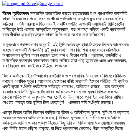
Save
বিশেষ প্রতিবেদকঃ
ক্ষমতাসীন রাজনৈতিক বলয়ের ছত্রচ্ছায়ায় যখন প্রশাসনিক জবাবদিহি
কার্যত নিষ্ক্রিয় হয়ে পড়ে, তখন কর্পোরেট প্রতিষ্ঠানের আড়ালে জন্ম নেয় ভয়ংকর মাফিয়া
কাঠামো। নাহিদ গ্রুপকে ঘিরে এমনই একটি সংগঠিত আওয়ামী ফ্যাসিবাদী সিন্ডিকেটের
অস্তিত্ব উঠে এসেছে সাম্প্রতিক অনুসন্ধানে, যার নেপথ্যে সক্রিয় একটি প্রভাবশালী
চক্র দীর্ঘদিন ধরে রাষ্ট্রযন্ত্রকে কার্যত জিম্মি করে রেখেছে বলে অভিযোগ।
অনুসন্ধানে প্রাপ্ত তথ্য অনুযায়ী, এই সিন্ডিকেটের মূল ছায়া-নিয়ন্ত্রক হিসেবে আলোচনায়
রয়েছেন আওয়ামী লীগ–ঘনিষ্ঠ ঝন্টু কুমার সাহা। তার নির্দেশনা বাস্তবায়নে মাঠপর্যায়ে
অপারেশনাল ভূমিকা পালন করছেন তন্ময় দাস ও কিতাব আলী। প্রশাসন, রাজনীতি ও
অর্থনৈতিক ব্যবস্থার ফাঁকফোকর কাজে লাগিয়ে তারা গড়ে তুলেছেন এমন এক দমনযন্ত্র,
যার বিরুদ্ধে কথা বলাই হয়ে উঠেছে বিপজ্জনক।
কিতাব আলীকে এই নেটওয়ার্কের রাজনৈতিক ও প্রশাসনিক ‘ম্যানেজার’ হিসেবে চিহ্নিত
করছেন একাধিক সূত্র। আনোয়ার হোসেনের ঘনিষ্ঠ সহযোগী হিসেবে পরিচিত এই ব্যক্তি
একটি ভ্যাট সংশ্লিষ্ট প্রতিষ্ঠানে দায়িত্বে থাকলেও, অভিযোগ রয়েছে—তার অবস্থান
ব্যবহার করে তিনি সিন্ডিকেটের অবৈধ কর্মকাণ্ডে প্রশাসনিক সুরক্ষা নিশ্চিত করতেন।
কোনো অভিযোগ বা অনুসন্ধান শুরু হলেই তা ভিন্ন খাতে প্রবাহিত করা কিংবা থামিয়ে
দেওয়ার ক্ষেত্রে তার ভূমিকা ছিল গুরুত্বপূর্ণ—এমনটাই দাবি সংশ্লিষ্ট মহলের।
এছাড়া কিতাব আলীর বিরুদ্ধে ব্যক্তিগত জীবন ও অফিসিয়াল সুযোগ–সুবিধার অপব্যবহার
সংক্রান্ত গুরুতর অভিযোগও রয়েছে। বিভিন্ন সূত্রের দাবি, দীর্ঘদিন ধরে অনৈতিক
কর্মকাণ্ডে জড়িত থাকার প্রমাণ হিসেবে কিছু ছবি ও ভিডিও সামাজিক যোগাযোগমাধ্যম
এবং নির্দিষ্ট মহলে ছড়িয়ে পড়েছে, যা নিয়ে প্রশাসনের ভেতরেও নীরব অস্বস্তি বিরাজ