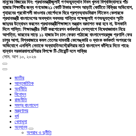
মানুষের বিজয়ের দিন: প্রধানমন্ত্রী
জুলাই গণঅভ্যুত্থান দিবস খুলনা বিশ্ববিদ্যালয়ে পাঁচ
হাজার শিক্ষার্থীর জন্য গণভোজ
২১ কোটি টাকার সম্পদ আড়াই কোটিতে বিক্রির অভিযোগ,
গৃহায়নের প্রকৌশলী কাওসার মোর্শেদকে ঘিরে প্রশ্ন
অ্যাডমিরাল স্টিফেন কেলারকে
প্রধানমন্ত্রী বাংলাদেশের অবস্থান সবসময় শান্তির পক্ষে
জুলাই গণঅভ্যুত্থান স্মৃতি
জাদুঘর উদ্বোধন করলেন প্রধানমন্ত্রী
শিক্ষাঙ্গনে সন্ত্রাস বরদাশত করা হবে না, উসকানি
দিলে শাস্তি: শিক্ষামন্ত্রী
৪ সিটি করপোরেশন কর্মকর্তার দেশত্যাগে নিষেধাজ্ঞা
মান নিয়ে
আপত্তি, ভারতের সাড়ে ১১ হাজার টন চাল ফেরত পাঠাচ্ছে বাংলাদেশ
হরমুজ প্রণালি ফের
চালুর আশা, বিশ্ববাজারে কমল তেলের দাম
নারী কেলেঙ্কারি ও ব্যাংক কর্মকর্তা অপহরণের
অভিযোগে এনসিপি নেতাকে অব্যাহতি
অস্ট্রেলিয়ার মাঠে বাংলাদেশ কাঁপিয়ে দিতে পারে:
হান্নান সরকার
মালয়েশিয়ার বিপক্ষে টি-টোয়েন্টি দলে সাব্বির
সোম. আগ ১০, ২০২৬
জাতীয়
আন্তর্জাতিক
অর্থনীতি
বিনোদন
রাজনীতি
সমগ্র বাংলাদেশ
মন্ত্রণালয়
ধর্ম
খেলাধুলা
অন্যান্য
অপরাধ ও দুর্নীতি