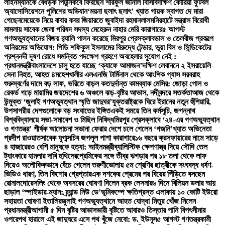
লাইনম্যানকে বেধড়ক পিটুনি
কবে ফিরছেন শরিফুল জানাল বিসিবি
দক্ষিণ কোরিয়া ফুটবল
অ্যাসোসিয়েশনে পুলিশের অভিযান
‘ময়না ছলাৎ ছলাৎ’ খ্যাত গায়ক স্বাগত দে মারা
গেছেন
মেয়েকে নিয়ে বাবার কবর জিয়ারতে জুবাইদা রহমান
লালমনিরহাটে সন্ত্রাস বিরোধী
মামলায় সাবেক জেলা পরিষদ সদস্য মেহেরুন নাহার মেরি কারাগারে
৫ আগস্ট
গণঅভ্যুত্থানের বিজয় র‍্যালি পালন করেছে মিরপুর প্রেসক্লাব
ডাল ও তেলবীজ প্রকল্পে
অনিয়মের অভিযোগ: পিডি শফিকুল ইসলামের বিরুদ্ধে টেন্ডার, ভুয়া বিল ও সিন্ডিকেটের
প্রশ্ন
নদী দূষণ রোধে সমন্বিত পদক্ষেপ গ্রহণে অবহেলার সুযোগ নেই :
প্রধানমন্ত্রী
বাংলাদেশে চালু হতে যাচ্ছে ‘ক্যাফে আমাজন’
দক্ষিণ লেবাননে ২ ইসরায়েলি
সেনা নিহত, আহত ৪
মহেশখালীর এলএনজি টার্মিনাল থেকে আংশিক গ্যাস সরবরাহ
শুরু
স্বর্ণের দামে বড় লাফ, ভরিতে বাড়ল কত
দুর্দান্ত কামব্যাক মেসির: জোড়া গোল ও
রেকর্ড গড়ে মায়ামির জয়
দেশের ৬ অঞ্চলে ঝড়-বৃষ্টির আভাস, নদীবন্দরে সতর্কতা
আজ থেকে
উন্মুক্ত ‘জুলাই গণঅভ্যুত্থান স্মৃতি জাদুঘর’
যুক্তরাষ্ট্রকে ঘিরে ইরানের নতুন হুঁশিয়ারি,
উপসাগরীয় দেশগুলোকে বড় সংঘাতের ইঙ্গিত
একই সময়ে তিন কর্মসূচি, জগন্নাথ
বিশ্ববিদ্যালয়ে সভা-সমাবেশ ও মিছিল নিষিদ্ধ
মিরপুর প্রেসক্লাবে ‘২৪-এর গণঅভ্যুত্থান
ও গণতন্ত্র’ শীর্ষক আলোচনা সভা
না ফেরার দেশে চলে গেলেন ‘গজনি’খ্যাত অভিনেতা
প্রদীপ রাওয়াত
সাবেক যুগ্মসচিব জগলুল পাশা কারাগারে
১৬ বছরে ক্রসফায়ারের নামে সাড়ে
৪ হাজারেরও বেশি মানুষকে হত্যা: আইনমন্ত্রী
ব্যালিস্টিক ক্ষেপণাস্ত্র দিয়ে সৌদি তেল
ট্যাংকারে হামলার দাবি হুথিদের
প্রেমিকের সঙ্গে তীব্র ঝগড়ার পর ১৮ তলা থেকে লাফ
দিয়েও অলৌকিকভাবে বেঁচে গেলেন তরুণী
ভোলায় ৫ম শ্রেণির ছাত্রীকে সংঘবদ্ধ ধর্ষণ-
ভিডিও ধারণ, তিন কিশোর গ্রেপ্তার
এক দশকের প্রেমের পর বিয়ের পিঁড়িতে বসছেন
রোনালদো
রেসলিং থেকে অবসরের ঘোষণা দিলেন ব্রক লেসনার
৬ দিনে বিলিয়ন ডলার আয়
ছাড়াল ‘স্পাইডার-ম্যান: ব্র্যান্ড নিউ ডে’
ভূমিকম্পে ক্ষতিগ্রস্ত এলাকায় ১০ কোটি ইউরো
সহায়তা ঘোষণা ইতালির
জুলাই গণঅভ্যুত্থানে আহত যোদ্ধা মিতুর খোঁজ নিলেন
প্রধানমন্ত্রী
আগামী ৫ দিন বৃষ্টির আভাস
ভারী বৃষ্টিতে আবারও তিস্তার পানি বিপৎসীমার
ওপরে
পথ হারালে এই জাদুঘরে এসে পথ খুঁজে নেবো: ড. ইউনূস
৫ আগস্ট গণতন্ত্রকামী