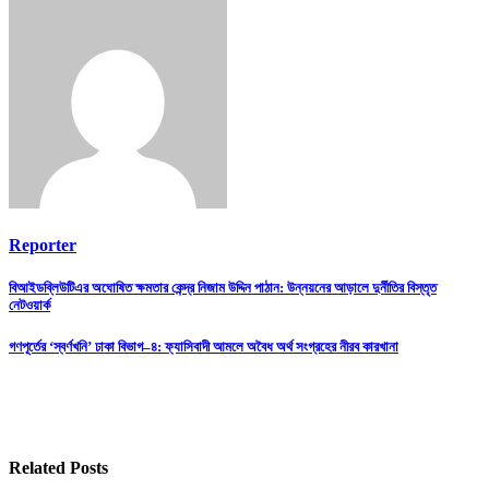
Reporter
Post
বিআইডব্লিউটিএর অঘোষিত ক্ষমতার কেন্দ্র নিজাম উদ্দিন পাঠান: উন্নয়নের আড়ালে দুর্নীতির বিস্তৃত
নেটওয়ার্ক
navigation
গণপূর্তের ‘স্বর্ণখনি’ ঢাকা বিভাগ–৪: ফ্যাসিবাদী আমলে অবৈধ অর্থ সংগ্রহের নীরব কারখানা
Related Posts