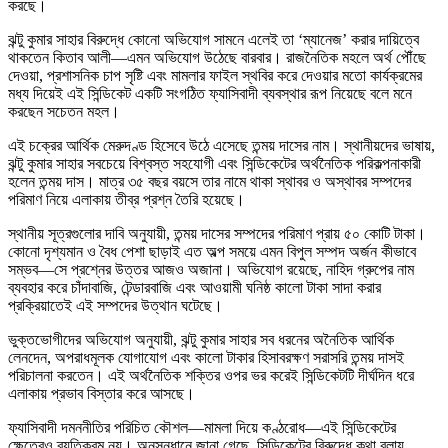
করছে।
ঝন্টু কুমার সাহার বিরুদ্ধে কোনো অভিযোগ সামনে এলেই তা ‘ম্যানেজ’ করার দায়িত্বে
থাকতেন কিতাব আলী—এমন অভিযোগ উঠেছে বারবার। রাজনৈতিক মহলে অর্থ পৌঁছে
দেওয়া, প্রশাসনিক চাপ সৃষ্টি এবং মামলার ফাইল স্থবির করে দেওয়ার মতো কার্যক্রমের
মধ্য দিয়েই এই সিন্ডিকেট একটি সংগঠিত ফ্যাসিবাদী ব্যবস্থার রূপ নিয়েছে বলে মনে
করছেন সচেতন মহল।
এই চক্রের আর্থিক মেরুদণ্ড হিসেবে উঠে এসেছে তন্ময় দাসের নাম। স্থানীয়দের ভাষায়,
ঝন্টু কুমার সাহার সবচেয়ে বিশ্বস্ত সহযোগী এবং সিন্ডিকেটের অর্থনৈতিক পরিকল্পনাকারী
হলেন তন্ময় দাস। মাত্র ৩৫ বছর বয়সে তার নামে থাকা স্থাবর ও অস্থাবর সম্পদের
পরিমাণ নিয়ে এলাকায় তীব্র প্রশ্ন তৈরি হয়েছে।
স্থানীয় সূত্রগুলোর দাবি অনুযায়ী, তন্ময় দাসের সম্পদের পরিমাণ প্রায় ৫০ কোটি টাকা।
কোনো দৃশ্যমান ও বৈধ পেশা ছাড়াই এত অল্প সময়ে এমন বিপুল সম্পদ অর্জন কীভাবে
সম্ভব—সে প্রশ্নের উত্তর আজও অজানা। অভিযোগ রয়েছে, নাহিদ গ্রুপের নাম
ব্যবহার করে চাঁদাবাজি, টেন্ডারবাজি এবং আওয়ামী ঘনিষ্ঠ কালো টাকা সাদা করার
প্রক্রিয়াতেই এই সম্পদের উত্থান ঘটেছে।
ভুক্তভোগীদের অভিযোগ অনুযায়ী, ঝন্টু কুমার সাহার সব ধরনের অনৈতিক আর্থিক
লেনদেন, অপরাধমূলক যোগাযোগ এবং কালো টাকার হিসাবরক্ষণ সরাসরি তন্ময় দাসই
পরিচালনা করতেন। এই অর্থনৈতিক শক্তির ওপর ভর করেই সিন্ডিকেটটি দীর্ঘদিন ধরে
এলাকায় প্রভাব বিস্তার করে আসছে।
ফ্যাসিবাদী দমননীতির পরিচিত কৌশল—মামলা দিয়ে কণ্ঠরোধ—এই সিন্ডিকেটের
ক্ষেত্রেও ব্যতিক্রম নয়। অনুসন্ধানে জানা গেছে, সিন্ডিকেটের বিরুদ্ধে কথা বলায়