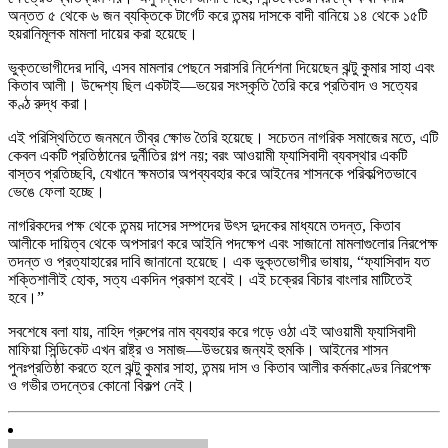
অন্তত ৫ থেকে ৬ জন ব্যক্তিকে টার্গেট করে তন্ময় দাসকে বাদী বানিয়ে ১৪ থেকে ১৫টি
হয়রানিমূলক মামলা দায়ের করা হয়েছে।
ভুক্তভোগীদের দাবি, এসব মামলার পেছনে সরাসরি নির্দেশনা দিয়েছেন ঝন্টু কুমার সাহা এবং
কিতাব আলী। উদ্দেশ্য ছিল একটাই—ভয়ের সংস্কৃতি তৈরি করে প্রতিবাদ ও সত্যের
কণ্ঠ রুদ্ধ করা।
এই পরিস্থিতিতে জনমনে তীব্র ক্ষোভ তৈরি হয়েছে। সচেতন নাগরিক সমাজের মতে, এটি
কেবল একটি প্রতিষ্ঠানের দুর্নীতির গল্প নয়; বরং আওয়ামী ফ্যাসিবাদী ব্যবস্থার একটি
বাস্তব প্রতিচ্ছবি, যেখানে ক্ষমতার অপব্যবহার করে আইনের শাসনকে পরিকল্পিতভাবে
ভেঙে ফেলা হচ্ছে।
নাগরিকদের পক্ষ থেকে তন্ময় দাসের সম্পদের উৎস দুদকের মাধ্যমে তদন্ত, কিতাব
আলীকে দায়িত্ব থেকে অপসারণ করে আইনি পদক্ষেপ এবং সাজানো মামলাগুলোর নিরপেক্ষ
তদন্ত ও প্রত্যাহারের দাবি জানানো হয়েছে। এক ভুক্তভোগীর ভাষায়, “ফ্যাসিবাদ যত
শক্তিশালীই হোক, সত্য একদিন প্রকাশ হবেই। এই চক্রের বিচার বাংলার মাটিতেই
হবে।”
সবশেষে বলা যায়, নাহিদ গ্রুপের নাম ব্যবহার করে গড়ে ওঠা এই আওয়ামী ফ্যাসিবাদী
মাফিয়া সিন্ডিকেট এখন রাষ্ট্র ও সমাজ—উভয়ের জন্যই হুমকি। আইনের শাসন
পুনঃপ্রতিষ্ঠা করতে হলে ঝন্টু কুমার সাহা, তন্ময় দাস ও কিতাব আলীর কর্মকাণ্ডের নিরপেক্ষ
ও গভীর তদন্তের কোনো বিকল্প নেই।