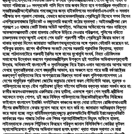
স্ত্রী
জুলাইযোদ্ধাদের সিএনজি-রিকশা উপহার প্রধানমন্ত্রীর
চাকরি পেলেন জুলাই শহিদ ও
আহত পরিবারের ১০ সদস্য
কেউ গালি দিলে তার জবাব দিতে হবে গণতান্ত্রিক পদ্ধতিতে :
স্বরাষ্ট্রমন্ত্রী
অস্ট্রেলিয়ায় গমনেচ্ছুদের জন্য হাইকমিশনের সতর্কবার্তা
এসএসসি ও সমমান
পরীক্ষার ফল প্রকাশ সোমবার, যেভাবে জানবেন
কলম্বিয়ার প্রেসিডেন্ট হিসেবে শপথ নিলেন
এসপ্রিয়েলা
বাজার সিন্ডিকেট ও মজুতদারি করলেই কঠোর ব্যবস্থা : আইনমন্ত্রী
পদ্মা রেল
প্রকল্পে ১৩ হাজার কোটি টাকার অডিট আপত্তি, অনিয়মের অভিযোগের পরও দায়িত্বে
আফজাল
আত্মঘাতী বোমা হামলায় মেসিকে উড়িয়ে দেওয়ার পরিকল্পনা, পুলিশের নথিতে
চাঞ্চল্যকর তথ্য
‘জুলাই এখনো শেষ হয়নি’ প্রদর্শনী শহীদ প্রেসিডেন্ট জিয়ার ভাষণ না
থাকার ব্যাখ্যা দিলেন জামায়াত আমির
গণঅভ্যুত্থানের সঙ্গে প্রথম বেইমানি করেছেন ডা.
শফিকুর রহমান: রাশেদ খাঁন
শিক্ষক সংকটে দেশের সরকারি প্রাথমিক বিদ্যালয়, ব্যাহত
হচ্ছে পাঠদান
নাটোরে গরুবাহী ট্রলির সঙ্গে বাসের মুখোমুখি সংঘর্ষ, নিহত ৩
চিকিৎসক
সমাবেশের উদ্বোধন করলেন প্রধানমন্ত্রী
গ্রিস উপকূলে দুই শতাধিক অভিবাসনপ্রত্যাশী
উদ্ধার, অধিকাংশই বাংলাদেশী ও সুদানি
হরমুজ নিয়ে ইরান-ওমান আলোচনায় আশার আলো
দেখছে যুক্তরাষ্ট্র
সারা দেশে বজ্রবৃষ্টির আভাস, ছয় অঞ্চলে হতে পারে ভারী বর্ষণ
রাষ্ট্রের
গুরুত্বপূর্ণ ব্যক্তিদের নিয়ে অপপ্রচারের বিরুদ্ধে সতর্ক করল পুলিশ
বাংলাদেশসহ ১৪
দেশের সামুদ্রিক প্রতিরক্ষা জোটের কমান্ডার ঘোষণা করল সৌদি
সৌদি আরব, তুরস্ক ও
পাকিস্তানের মধ্যে যৌথ প্রতিরক্ষা চুক্তি সই
শেখ হাসিনার বক্তব্য ভারত সমর্থন করে না:
রণধীর জয়সওয়াল
বগুড়ার এরুলিয়ায় ফের দুর্ঘটনা, একসঙ্গে প্রাণ গেল স্বামী-স্ত্রী
ভিসা
আবেদনে তথ্য গোপন, দুই বছর নিষিদ্ধ পাকিস্তানের ক্রিকেটার
ত্রিদেশীয় সিরিজের
ফাইনালে বাংলাদেশ ইমার্জিং দল
ইলিয়াস কাঞ্চনের জন্য দোয়া চাইলেন রোজিনা
আওয়ামী
লীগের রাজনীতিতে ফেরার সুযোগ আছে বলে মনে করি না: জামায়াত আমির
র‍্যাব বিলুপ্ত
করে আনা হচ্ছে নতুন বাহিনী
মধ্যপ্রাচ্যজুড়ে ব্ল্যাকআউটের হুঁশিয়ারি ইরানের
যুদ্ধবিরতি
কার্যকরের পরও গাজায় দৈনিক এক শিশুর প্রাণহানি
টাঙ্গাইলে বিদ্যুৎ অফিসে হামলা,
লাইনম্যানকে বেধড়ক পিটুনি
কবে ফিরছেন শরিফুল জানাল বিসিবি
দক্ষিণ কোরিয়া ফুটবল
অ্যাসোসিয়েশনে পুলিশের অভিযান
‘ময়না ছলাৎ ছলাৎ’ খ্যাত গায়ক স্বাগত দে মারা