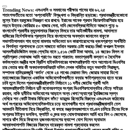
Skip
to
Trending News:
এসএসসি ও সমমানের পরীক্ষায় পাসের হার ৬২.২৫
content
শতাংশ
অতীতের মতো ‘গুপ্তবাহিনী’ বিশৃঙ্খলা ও বিভ্রান্তি ছড়াচ্ছে: প্রধানমন্ত্রী
যেকোনো
মূল্যে ইরান হরমুজের নিয়ন্ত্রণ ধরে রাখবে: ইরানের সাবেক প্রধান বিচারপতি
রাশিয়ার হয়ে
লড়বে উত্তর কোরিয়ার ৫০ হাজার সেনা, দাবি জেলেনস্কির
সৌদিতে আগুনে পুড়ে ৬
বাংলাদেশি প্রবাসীর মৃত্যু
সালাহর বিরুদ্ধে মিসরে তার আইনজীবীর মামলা, আদালতে
হাজিরের নির্দেশ
ফিফার প্রস্তাব নিয়ে বাংলাদেশের অবস্থান জানালেন বাফুফে
সভাপতি
সালমান শাহ হত্যা মামলায় অভিনেতা ডন কারাগারে
দেশের ধ্বংসপ্রাপ্ত অর্থনীতি
ও বিপর্যস্ত প্রশাসনকে ঢেলে সাজাতে বর্তমান সরকার চেষ্টা করছেঃ মির্জা ফখরুল ইসলাম
আলমগীর
ডিজিটাল নম্বর প্লেটের নামে ১,৫১৬ কোটি টাকা আদায়, ১৪ বছরেও মিলল না
প্রতিশ্রুত সেবা
আজ আমি প্রাণেও মরতে পারতাম: মমতা
প্রবাসী কল্যাণ ও বৈদেশিক
কর্মসংস্থান মন্ত্রীর সঙ্গে ব্রিটিশ হাইকমিশনারের সাক্ষাৎ
রাষ্ট্রপতি পদে আলোচনা বিএনপির
চার নেতার কার কী অবদান
লালমনিরহাট দলিল লেখক সমিতির নতুন সভাপতি সিরাজুল,
সম্পাদক হামিদুর
মজুরি ‘কর্তন’ থেকে ২৪ লাখের মেরামত বিল: জোয়ার সাহারা ডিপো
ম্যানেজারের বিরুদ্ধে একাধিক অভিযোগ
বাঁশখালীতে বন্যায় ক্ষতিগ্রস্তদের হাতে ঘরের
চাবি তুলে দিলেন প্রধানমন্ত্রী
রাষ্ট্রপতি নির্বাচনে ১১ দলীয় জোটের প্রার্থী অলি
আহমদ
রাষ্ট্রপতি নির্বাচন দুটি মনোনয়নপত্র সংগ্রহ বিএনপির
পদোন্নতির দৌড়ে সাইদুর
রহমান, নাকি দুর্নীতির অভিযোগের আড়ালে অন্য খেলা?
অ্যাগ্রো ট্যুরিজমের স্বপ্ন
দেখিয়ে শত কোটি টাকার বিনিয়োগ ফাঁদ? ডায়মন্ড রিসোর্টের বিরুদ্ধে এমএলএম কাঠামোয়
অর্থ সংগ্রহের অভিযোগ
হেলিকপ্টারে চড়ে মহেশখালীর পথে প্রধানমন্ত্রী
জ্বালানি তেল
আমদানি নীতিমালা নিয়ে বিভ্রান্তি, যা বলছে মন্ত্রণালয়
জাপানে তাণ্ডব চালিয়ে চীনের দিকে
অগ্রসর টাইফুন ডলফিন, ফ্লাইট ও বন্দর বন্ধ ঘোষণা
আরাকান আর্মি ধরে নিল ৩ জেলেকে,
সাগরে ঝাঁপ দিয়ে ফিরলেন দুজন
বাংলাদেশের ক্যাম্পে যোগ দিলেন অ্যাডাম
আব্বাস
থালাপতি বিজয়ের বিরুদ্ধে দায়েরকৃত মামলা প্রত্যাহার করলেন