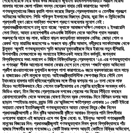
গেছেন
মেয়েকে নিয়ে বাবার কবর জিয়ারতে জুবাইদা রহমান
লালমনিরহাটে সন্ত্রাস বিরোধী
মামলায় সাবেক জেলা পরিষদ সদস্য মেহেরুন নাহার মেরি কারাগারে
৫ আগস্ট
গণঅভ্যুত্থানের বিজয় র‍্যালি পালন করেছে মিরপুর প্রেসক্লাব
ডাল ও তেলবীজ প্রকল্পে
অনিয়মের অভিযোগ: পিডি শফিকুল ইসলামের বিরুদ্ধে টেন্ডার, ভুয়া বিল ও সিন্ডিকেটের
প্রশ্ন
নদী দূষণ রোধে সমন্বিত পদক্ষেপ গ্রহণে অবহেলার সুযোগ নেই :
প্রধানমন্ত্রী
বাংলাদেশে চালু হতে যাচ্ছে ‘ক্যাফে আমাজন’
দক্ষিণ লেবাননে ২ ইসরায়েলি
সেনা নিহত, আহত ৪
মহেশখালীর এলএনজি টার্মিনাল থেকে আংশিক গ্যাস সরবরাহ
শুরু
স্বর্ণের দামে বড় লাফ, ভরিতে বাড়ল কত
দুর্দান্ত কামব্যাক মেসির: জোড়া গোল ও
রেকর্ড গড়ে মায়ামির জয়
দেশের ৬ অঞ্চলে ঝড়-বৃষ্টির আভাস, নদীবন্দরে সতর্কতা
আজ থেকে
উন্মুক্ত ‘জুলাই গণঅভ্যুত্থান স্মৃতি জাদুঘর’
যুক্তরাষ্ট্রকে ঘিরে ইরানের নতুন হুঁশিয়ারি,
উপসাগরীয় দেশগুলোকে বড় সংঘাতের ইঙ্গিত
একই সময়ে তিন কর্মসূচি, জগন্নাথ
বিশ্ববিদ্যালয়ে সভা-সমাবেশ ও মিছিল নিষিদ্ধ
মিরপুর প্রেসক্লাবে ‘২৪-এর গণঅভ্যুত্থান
ও গণতন্ত্র’ শীর্ষক আলোচনা সভা
না ফেরার দেশে চলে গেলেন ‘গজনি’খ্যাত অভিনেতা
প্রদীপ রাওয়াত
সাবেক যুগ্মসচিব জগলুল পাশা কারাগারে
১৬ বছরে ক্রসফায়ারের নামে সাড়ে
৪ হাজারেরও বেশি মানুষকে হত্যা: আইনমন্ত্রী
ব্যালিস্টিক ক্ষেপণাস্ত্র দিয়ে সৌদি তেল
ট্যাংকারে হামলার দাবি হুথিদের
প্রেমিকের সঙ্গে তীব্র ঝগড়ার পর ১৮ তলা থেকে লাফ
দিয়েও অলৌকিকভাবে বেঁচে গেলেন তরুণী
ভোলায় ৫ম শ্রেণির ছাত্রীকে সংঘবদ্ধ ধর্ষণ-
ভিডিও ধারণ, তিন কিশোর গ্রেপ্তার
এক দশকের প্রেমের পর বিয়ের পিঁড়িতে বসছেন
রোনালদো
রেসলিং থেকে অবসরের ঘোষণা দিলেন ব্রক লেসনার
৬ দিনে বিলিয়ন ডলার আয়
ছাড়াল ‘স্পাইডার-ম্যান: ব্র্যান্ড নিউ ডে’
ভূমিকম্পে ক্ষতিগ্রস্ত এলাকায় ১০ কোটি ইউরো
সহায়তা ঘোষণা ইতালির
জুলাই গণঅভ্যুত্থানে আহত যোদ্ধা মিতুর খোঁজ নিলেন
প্রধানমন্ত্রী
আগামী ৫ দিন বৃষ্টির আভাস
ভারী বৃষ্টিতে আবারও তিস্তার পানি বিপৎসীমার
ওপরে
পথ হারালে এই জাদুঘরে এসে পথ খুঁজে নেবো: ড. ইউনূস
৫ আগস্ট গণতন্ত্রকামী
মানুষের বিজয়ের দিন: প্রধানমন্ত্রী
জুলাই গণঅভ্যুত্থান দিবস খুলনা বিশ্ববিদ্যালয়ে পাঁচ
হাজার শিক্ষার্থীর জন্য গণভোজ
২১ কোটি টাকার সম্পদ আড়াই কোটিতে বিক্রির অভিযোগ,