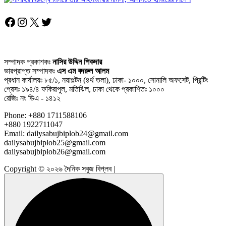
Facebook
Instagram
X
Twitter
সম্পাদক প্রকাশকঃ
নাসির উদ্দিন শিকদার
ভারপ্রাপ্ত সম্পাদকঃ
এস এম বদরুল আলম
প্রধান কার্যালয়ঃ ৮৫/১, নয়াপল্টন (৪র্থ তলা), ঢাকা- ১০০০, সোনালি অফসেট, প্রিন্টিং
প্রেসঃ ১৯৪/৪ ফকিরাপুল, মতিঝিল, ঢাকা থেকে প্রকাশিতঃ ১০০০
রেজিঃ নং ডিএ - ১৪১২
Phone: +880 1711588106
+880 1922711047
Email: dailysabujbiplob24@gmail.com
dailysabujbiplob25@gmail.com
dailysabujbiplob26@gmail.com
Copyright © ২০২৬ দৈনিক সবুজ বিপ্লব |