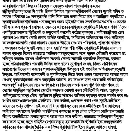
সাগরে ঝাঁপ দিয়ে ফিরলেন দুজন
বাংলাদেশের ক্যাম্পে যোগ দিলেন অ্যাডাম
আব্বাস
থালাপতি বিজয়ের বিরুদ্ধে দায়েরকৃত মামলা প্রত্যাহার করলেন
স্ত্রী
জুলাইযোদ্ধাদের সিএনজি-রিকশা উপহার প্রধানমন্ত্রীর
চাকরি পেলেন জুলাই শহিদ ও
আহত পরিবারের ১০ সদস্য
কেউ গালি দিলে তার জবাব দিতে হবে গণতান্ত্রিক পদ্ধতিতে :
স্বরাষ্ট্রমন্ত্রী
অস্ট্রেলিয়ায় গমনেচ্ছুদের জন্য হাইকমিশনের সতর্কবার্তা
এসএসসি ও সমমান
পরীক্ষার ফল প্রকাশ সোমবার, যেভাবে জানবেন
কলম্বিয়ার প্রেসিডেন্ট হিসেবে শপথ নিলেন
এসপ্রিয়েলা
বাজার সিন্ডিকেট ও মজুতদারি করলেই কঠোর ব্যবস্থা : আইনমন্ত্রী
পদ্মা রেল
প্রকল্পে ১৩ হাজার কোটি টাকার অডিট আপত্তি, অনিয়মের অভিযোগের পরও দায়িত্বে
আফজাল
আত্মঘাতী বোমা হামলায় মেসিকে উড়িয়ে দেওয়ার পরিকল্পনা, পুলিশের নথিতে
চাঞ্চল্যকর তথ্য
‘জুলাই এখনো শেষ হয়নি’ প্রদর্শনী শহীদ প্রেসিডেন্ট জিয়ার ভাষণ না
থাকার ব্যাখ্যা দিলেন জামায়াত আমির
গণঅভ্যুত্থানের সঙ্গে প্রথম বেইমানি করেছেন ডা.
শফিকুর রহমান: রাশেদ খাঁন
শিক্ষক সংকটে দেশের সরকারি প্রাথমিক বিদ্যালয়, ব্যাহত
হচ্ছে পাঠদান
নাটোরে গরুবাহী ট্রলির সঙ্গে বাসের মুখোমুখি সংঘর্ষ, নিহত ৩
চিকিৎসক
সমাবেশের উদ্বোধন করলেন প্রধানমন্ত্রী
গ্রিস উপকূলে দুই শতাধিক অভিবাসনপ্রত্যাশী
উদ্ধার, অধিকাংশই বাংলাদেশী ও সুদানি
হরমুজ নিয়ে ইরান-ওমান আলোচনায় আশার আলো
দেখছে যুক্তরাষ্ট্র
সারা দেশে বজ্রবৃষ্টির আভাস, ছয় অঞ্চলে হতে পারে ভারী বর্ষণ
রাষ্ট্রের
গুরুত্বপূর্ণ ব্যক্তিদের নিয়ে অপপ্রচারের বিরুদ্ধে সতর্ক করল পুলিশ
বাংলাদেশসহ ১৪
দেশের সামুদ্রিক প্রতিরক্ষা জোটের কমান্ডার ঘোষণা করল সৌদি
সৌদি আরব, তুরস্ক ও
পাকিস্তানের মধ্যে যৌথ প্রতিরক্ষা চুক্তি সই
শেখ হাসিনার বক্তব্য ভারত সমর্থন করে না:
রণধীর জয়সওয়াল
বগুড়ার এরুলিয়ায় ফের দুর্ঘটনা, একসঙ্গে প্রাণ গেল স্বামী-স্ত্রী
ভিসা
আবেদনে তথ্য গোপন, দুই বছর নিষিদ্ধ পাকিস্তানের ক্রিকেটার
ত্রিদেশীয় সিরিজের
ফাইনালে বাংলাদেশ ইমার্জিং দল
ইলিয়াস কাঞ্চনের জন্য দোয়া চাইলেন রোজিনা
আওয়ামী
লীগের রাজনীতিতে ফেরার সুযোগ আছে বলে মনে করি না: জামায়াত আমির
র‍্যাব বিলুপ্ত
করে আনা হচ্ছে নতুন বাহিনী
মধ্যপ্রাচ্যজুড়ে ব্ল্যাকআউটের হুঁশিয়ারি ইরানের
যুদ্ধবিরতি
কার্যকরের পরও গাজায় দৈনিক এক শিশুর প্রাণহানি
টাঙ্গাইলে বিদ্যুৎ অফিসে হামলা,