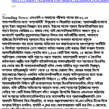
0x0211230a
0x17b24ce8
0x1c8c5b6a
0x23a28a90
0x292828ad
0
Trending News:
এসএসসি ও সমমানের পরীক্ষায় পাসের হার ৬২.২৫
শতাংশ
অতীতের মতো ‘গুপ্তবাহিনী’ বিশৃঙ্খলা ও বিভ্রান্তি ছড়াচ্ছে: প্রধানমন্ত্রী
যেকোনো
মূল্যে ইরান হরমুজের নিয়ন্ত্রণ ধরে রাখবে: ইরানের সাবেক প্রধান বিচারপতি
রাশিয়ার হয়ে
লড়বে উত্তর কোরিয়ার ৫০ হাজার সেনা, দাবি জেলেনস্কির
সৌদিতে আগুনে পুড়ে ৬
বাংলাদেশি প্রবাসীর মৃত্যু
সালাহর বিরুদ্ধে মিসরে তার আইনজীবীর মামলা, আদালতে
হাজিরের নির্দেশ
ফিফার প্রস্তাব নিয়ে বাংলাদেশের অবস্থান জানালেন বাফুফে
সভাপতি
সালমান শাহ হত্যা মামলায় অভিনেতা ডন কারাগারে
দেশের ধ্বংসপ্রাপ্ত অর্থনীতি
ও বিপর্যস্ত প্রশাসনকে ঢেলে সাজাতে বর্তমান সরকার চেষ্টা করছেঃ মির্জা ফখরুল ইসলাম
আলমগীর
ডিজিটাল নম্বর প্লেটের নামে ১,৫১৬ কোটি টাকা আদায়, ১৪ বছরেও মিলল না
প্রতিশ্রুত সেবা
আজ আমি প্রাণেও মরতে পারতাম: মমতা
প্রবাসী কল্যাণ ও বৈদেশিক
কর্মসংস্থান মন্ত্রীর সঙ্গে ব্রিটিশ হাইকমিশনারের সাক্ষাৎ
রাষ্ট্রপতি পদে আলোচনা বিএনপির
চার নেতার কার কী অবদান
লালমনিরহাট দলিল লেখক সমিতির নতুন সভাপতি সিরাজুল,
সম্পাদক হামিদুর
মজুরি ‘কর্তন’ থেকে ২৪ লাখের মেরামত বিল: জোয়ার সাহারা ডিপো
ম্যানেজারের বিরুদ্ধে একাধিক অভিযোগ
বাঁশখালীতে বন্যায় ক্ষতিগ্রস্তদের হাতে ঘরের
চাবি তুলে দিলেন প্রধানমন্ত্রী
রাষ্ট্রপতি নির্বাচনে ১১ দলীয় জোটের প্রার্থী অলি
আহমদ
রাষ্ট্রপতি নির্বাচন দুটি মনোনয়নপত্র সংগ্রহ বিএনপির
পদোন্নতির দৌড়ে সাইদুর
রহমান, নাকি দুর্নীতির অভিযোগের আড়ালে অন্য খেলা?
অ্যাগ্রো ট্যুরিজমের স্বপ্ন
দেখিয়ে শত কোটি টাকার বিনিয়োগ ফাঁদ? ডায়মন্ড রিসোর্টের বিরুদ্ধে এমএলএম কাঠামোয়
অর্থ সংগ্রহের অভিযোগ
হেলিকপ্টারে চড়ে মহেশখালীর পথে প্রধানমন্ত্রী
জ্বালানি তেল
আমদানি নীতিমালা নিয়ে বিভ্রান্তি, যা বলছে মন্ত্রণালয়
জাপানে তাণ্ডব চালিয়ে চীনের দিকে
অগ্রসর টাইফুন ডলফিন, ফ্লাইট ও বন্দর বন্ধ ঘোষণা
আরাকান আর্মি ধরে নিল ৩ জেলেকে,