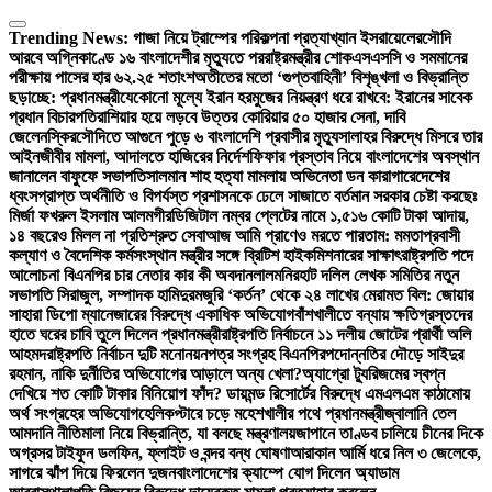
Skip
to
Trending News:
গাজা নিয়ে ট্রাম্পের পরিকল্পনা প্রত্যাখ্যান ইসরায়েলের
সৌদি
content
আরবে অগ্নিকাণ্ডে ১৬ বাংলাদেশীর মৃত্যুতে পররাষ্ট্রমন্ত্রীর শোক
এসএসসি ও সমমানের
পরীক্ষায় পাসের হার ৬২.২৫ শতাংশ
অতীতের মতো ‘গুপ্তবাহিনী’ বিশৃঙ্খলা ও বিভ্রান্তি
ছড়াচ্ছে: প্রধানমন্ত্রী
যেকোনো মূল্যে ইরান হরমুজের নিয়ন্ত্রণ ধরে রাখবে: ইরানের সাবেক
প্রধান বিচারপতি
রাশিয়ার হয়ে লড়বে উত্তর কোরিয়ার ৫০ হাজার সেনা, দাবি
জেলেনস্কির
সৌদিতে আগুনে পুড়ে ৬ বাংলাদেশি প্রবাসীর মৃত্যু
সালাহর বিরুদ্ধে মিসরে তার
আইনজীবীর মামলা, আদালতে হাজিরের নির্দেশ
ফিফার প্রস্তাব নিয়ে বাংলাদেশের অবস্থান
জানালেন বাফুফে সভাপতি
সালমান শাহ হত্যা মামলায় অভিনেতা ডন কারাগারে
দেশের
ধ্বংসপ্রাপ্ত অর্থনীতি ও বিপর্যস্ত প্রশাসনকে ঢেলে সাজাতে বর্তমান সরকার চেষ্টা করছেঃ
মির্জা ফখরুল ইসলাম আলমগীর
ডিজিটাল নম্বর প্লেটের নামে ১,৫১৬ কোটি টাকা আদায়,
১৪ বছরেও মিলল না প্রতিশ্রুত সেবা
আজ আমি প্রাণেও মরতে পারতাম: মমতা
প্রবাসী
কল্যাণ ও বৈদেশিক কর্মসংস্থান মন্ত্রীর সঙ্গে ব্রিটিশ হাইকমিশনারের সাক্ষাৎ
রাষ্ট্রপতি পদে
আলোচনা বিএনপির চার নেতার কার কী অবদান
লালমনিরহাট দলিল লেখক সমিতির নতুন
সভাপতি সিরাজুল, সম্পাদক হামিদুর
মজুরি ‘কর্তন’ থেকে ২৪ লাখের মেরামত বিল: জোয়ার
সাহারা ডিপো ম্যানেজারের বিরুদ্ধে একাধিক অভিযোগ
বাঁশখালীতে বন্যায় ক্ষতিগ্রস্তদের
হাতে ঘরের চাবি তুলে দিলেন প্রধানমন্ত্রী
রাষ্ট্রপতি নির্বাচনে ১১ দলীয় জোটের প্রার্থী অলি
আহমদ
রাষ্ট্রপতি নির্বাচন দুটি মনোনয়নপত্র সংগ্রহ বিএনপির
পদোন্নতির দৌড়ে সাইদুর
রহমান, নাকি দুর্নীতির অভিযোগের আড়ালে অন্য খেলা?
অ্যাগ্রো ট্যুরিজমের স্বপ্ন
দেখিয়ে শত কোটি টাকার বিনিয়োগ ফাঁদ? ডায়মন্ড রিসোর্টের বিরুদ্ধে এমএলএম কাঠামোয়
অর্থ সংগ্রহের অভিযোগ
হেলিকপ্টারে চড়ে মহেশখালীর পথে প্রধানমন্ত্রী
জ্বালানি তেল
আমদানি নীতিমালা নিয়ে বিভ্রান্তি, যা বলছে মন্ত্রণালয়
জাপানে তাণ্ডব চালিয়ে চীনের দিকে
অগ্রসর টাইফুন ডলফিন, ফ্লাইট ও বন্দর বন্ধ ঘোষণা
আরাকান আর্মি ধরে নিল ৩ জেলেকে,
সাগরে ঝাঁপ দিয়ে ফিরলেন দুজন
বাংলাদেশের ক্যাম্পে যোগ দিলেন অ্যাডাম