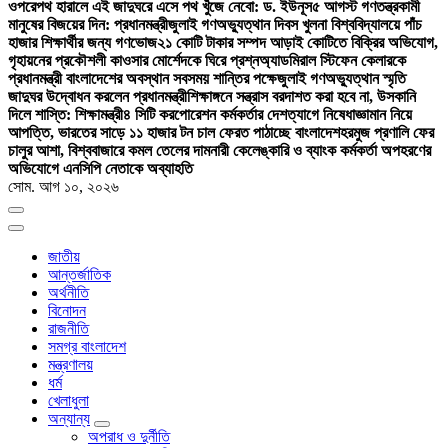
ওপরে
পথ হারালে এই জাদুঘরে এসে পথ খুঁজে নেবো: ড. ইউনূস
৫ আগস্ট গণতন্ত্রকামী
মানুষের বিজয়ের দিন: প্রধানমন্ত্রী
জুলাই গণঅভ্যুত্থান দিবস খুলনা বিশ্ববিদ্যালয়ে পাঁচ
হাজার শিক্ষার্থীর জন্য গণভোজ
২১ কোটি টাকার সম্পদ আড়াই কোটিতে বিক্রির অভিযোগ,
গৃহায়নের প্রকৌশলী কাওসার মোর্শেদকে ঘিরে প্রশ্ন
অ্যাডমিরাল স্টিফেন কেলারকে
প্রধানমন্ত্রী বাংলাদেশের অবস্থান সবসময় শান্তির পক্ষে
জুলাই গণঅভ্যুত্থান স্মৃতি
জাদুঘর উদ্বোধন করলেন প্রধানমন্ত্রী
শিক্ষাঙ্গনে সন্ত্রাস বরদাশত করা হবে না, উসকানি
দিলে শাস্তি: শিক্ষামন্ত্রী
৪ সিটি করপোরেশন কর্মকর্তার দেশত্যাগে নিষেধাজ্ঞা
মান নিয়ে
আপত্তি, ভারতের সাড়ে ১১ হাজার টন চাল ফেরত পাঠাচ্ছে বাংলাদেশ
হরমুজ প্রণালি ফের
চালুর আশা, বিশ্ববাজারে কমল তেলের দাম
নারী কেলেঙ্কারি ও ব্যাংক কর্মকর্তা অপহরণের
অভিযোগে এনসিপি নেতাকে অব্যাহতি
সোম. আগ ১০, ২০২৬
জাতীয়
আন্তর্জাতিক
অর্থনীতি
বিনোদন
রাজনীতি
সমগ্র বাংলাদেশ
মন্ত্রণালয়
ধর্ম
খেলাধুলা
অন্যান্য
অপরাধ ও দুর্নীতি