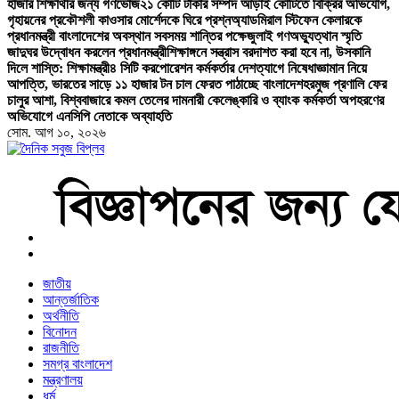
হাজার শিক্ষার্থীর জন্য গণভোজ
২১ কোটি টাকার সম্পদ আড়াই কোটিতে বিক্রির অভিযোগ,
গৃহায়নের প্রকৌশলী কাওসার মোর্শেদকে ঘিরে প্রশ্ন
অ্যাডমিরাল স্টিফেন কেলারকে
প্রধানমন্ত্রী বাংলাদেশের অবস্থান সবসময় শান্তির পক্ষে
জুলাই গণঅভ্যুত্থান স্মৃতি
জাদুঘর উদ্বোধন করলেন প্রধানমন্ত্রী
শিক্ষাঙ্গনে সন্ত্রাস বরদাশত করা হবে না, উসকানি
দিলে শাস্তি: শিক্ষামন্ত্রী
৪ সিটি করপোরেশন কর্মকর্তার দেশত্যাগে নিষেধাজ্ঞা
মান নিয়ে
আপত্তি, ভারতের সাড়ে ১১ হাজার টন চাল ফেরত পাঠাচ্ছে বাংলাদেশ
হরমুজ প্রণালি ফের
চালুর আশা, বিশ্ববাজারে কমল তেলের দাম
নারী কেলেঙ্কারি ও ব্যাংক কর্মকর্তা অপহরণের
অভিযোগে এনসিপি নেতাকে অব্যাহতি
সোম. আগ ১০, ২০২৬
বাংলা নিউজ পেপার
জাতীয়
আন্তর্জাতিক
অর্থনীতি
বিনোদন
রাজনীতি
সমগ্র বাংলাদেশ
মন্ত্রণালয়
ধর্ম