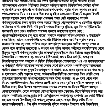
কার্যকরের পরও গাজায় দৈনিক এক শিশুর প্রাণহানি
টাঙ্গাইলে বিদ্যুৎ অফিসে হামলা,
লাইনম্যানকে বেধড়ক পিটুনি
কবে ফিরছেন শরিফুল জানাল বিসিবি
দক্ষিণ কোরিয়া ফুটবল
অ্যাসোসিয়েশনে পুলিশের অভিযান
‘ময়না ছলাৎ ছলাৎ’ খ্যাত গায়ক স্বাগত দে মারা
গেছেন
মেয়েকে নিয়ে বাবার কবর জিয়ারতে জুবাইদা রহমান
লালমনিরহাটে সন্ত্রাস বিরোধী
মামলায় সাবেক জেলা পরিষদ সদস্য মেহেরুন নাহার মেরি কারাগারে
৫ আগস্ট
গণঅভ্যুত্থানের বিজয় র‍্যালি পালন করেছে মিরপুর প্রেসক্লাব
ডাল ও তেলবীজ প্রকল্পে
অনিয়মের অভিযোগ: পিডি শফিকুল ইসলামের বিরুদ্ধে টেন্ডার, ভুয়া বিল ও সিন্ডিকেটের
প্রশ্ন
নদী দূষণ রোধে সমন্বিত পদক্ষেপ গ্রহণে অবহেলার সুযোগ নেই :
প্রধানমন্ত্রী
বাংলাদেশে চালু হতে যাচ্ছে ‘ক্যাফে আমাজন’
দক্ষিণ লেবাননে ২ ইসরায়েলি
সেনা নিহত, আহত ৪
মহেশখালীর এলএনজি টার্মিনাল থেকে আংশিক গ্যাস সরবরাহ
শুরু
স্বর্ণের দামে বড় লাফ, ভরিতে বাড়ল কত
দুর্দান্ত কামব্যাক মেসির: জোড়া গোল ও
রেকর্ড গড়ে মায়ামির জয়
দেশের ৬ অঞ্চলে ঝড়-বৃষ্টির আভাস, নদীবন্দরে সতর্কতা
আজ থেকে
উন্মুক্ত ‘জুলাই গণঅভ্যুত্থান স্মৃতি জাদুঘর’
যুক্তরাষ্ট্রকে ঘিরে ইরানের নতুন হুঁশিয়ারি,
উপসাগরীয় দেশগুলোকে বড় সংঘাতের ইঙ্গিত
একই সময়ে তিন কর্মসূচি, জগন্নাথ
বিশ্ববিদ্যালয়ে সভা-সমাবেশ ও মিছিল নিষিদ্ধ
মিরপুর প্রেসক্লাবে ‘২৪-এর গণঅভ্যুত্থান
ও গণতন্ত্র’ শীর্ষক আলোচনা সভা
না ফেরার দেশে চলে গেলেন ‘গজনি’খ্যাত অভিনেতা
প্রদীপ রাওয়াত
সাবেক যুগ্মসচিব জগলুল পাশা কারাগারে
১৬ বছরে ক্রসফায়ারের নামে সাড়ে
৪ হাজারেরও বেশি মানুষকে হত্যা: আইনমন্ত্রী
ব্যালিস্টিক ক্ষেপণাস্ত্র দিয়ে সৌদি তেল
ট্যাংকারে হামলার দাবি হুথিদের
প্রেমিকের সঙ্গে তীব্র ঝগড়ার পর ১৮ তলা থেকে লাফ
দিয়েও অলৌকিকভাবে বেঁচে গেলেন তরুণী
ভোলায় ৫ম শ্রেণির ছাত্রীকে সংঘবদ্ধ ধর্ষণ-
ভিডিও ধারণ, তিন কিশোর গ্রেপ্তার
এক দশকের প্রেমের পর বিয়ের পিঁড়িতে বসছেন
রোনালদো
রেসলিং থেকে অবসরের ঘোষণা দিলেন ব্রক লেসনার
৬ দিনে বিলিয়ন ডলার আয়
ছাড়াল ‘স্পাইডার-ম্যান: ব্র্যান্ড নিউ ডে’
ভূমিকম্পে ক্ষতিগ্রস্ত এলাকায় ১০ কোটি ইউরো
সহায়তা ঘোষণা ইতালির
জুলাই গণঅভ্যুত্থানে আহত যোদ্ধা মিতুর খোঁজ নিলেন
প্রধানমন্ত্রী
আগামী ৫ দিন বৃষ্টির আভাস
ভারী বৃষ্টিতে আবারও তিস্তার পানি বিপৎসীমার