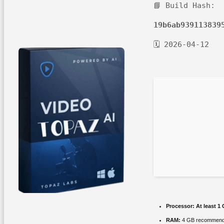
📘 Build Hash:
19b6ab939113839
🗓 2026-04-12
Processor:
At least 1 
RAM:
4 GB recommen