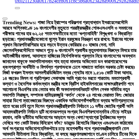
0x0211230a
0x17b24ce8
0x1c8c5b6a
0x23a28a90
0x292828ad
0
Trending News:
গাজা নিয়ে ট্রাম্পের পরিকল্পনা প্রত্যাখ্যান ইসরায়েলের
সৌদি
আরবে অগ্নিকাণ্ডে ১৬ বাংলাদেশীর মৃত্যুতে পররাষ্ট্রমন্ত্রীর শোক
এসএসসি ও সমমানের
পরীক্ষায় পাসের হার ৬২.২৫ শতাংশ
অতীতের মতো ‘গুপ্তবাহিনী’ বিশৃঙ্খলা ও বিভ্রান্তি
ছড়াচ্ছে: প্রধানমন্ত্রী
যেকোনো মূল্যে ইরান হরমুজের নিয়ন্ত্রণ ধরে রাখবে: ইরানের সাবেক
প্রধান বিচারপতি
রাশিয়ার হয়ে লড়বে উত্তর কোরিয়ার ৫০ হাজার সেনা, দাবি
জেলেনস্কির
সৌদিতে আগুনে পুড়ে ৬ বাংলাদেশি প্রবাসীর মৃত্যু
সালাহর বিরুদ্ধে মিসরে তার
আইনজীবীর মামলা, আদালতে হাজিরের নির্দেশ
ফিফার প্রস্তাব নিয়ে বাংলাদেশের অবস্থান
জানালেন বাফুফে সভাপতি
সালমান শাহ হত্যা মামলায় অভিনেতা ডন কারাগারে
দেশের
ধ্বংসপ্রাপ্ত অর্থনীতি ও বিপর্যস্ত প্রশাসনকে ঢেলে সাজাতে বর্তমান সরকার চেষ্টা করছেঃ
মির্জা ফখরুল ইসলাম আলমগীর
ডিজিটাল নম্বর প্লেটের নামে ১,৫১৬ কোটি টাকা আদায়,
১৪ বছরেও মিলল না প্রতিশ্রুত সেবা
আজ আমি প্রাণেও মরতে পারতাম: মমতা
প্রবাসী
কল্যাণ ও বৈদেশিক কর্মসংস্থান মন্ত্রীর সঙ্গে ব্রিটিশ হাইকমিশনারের সাক্ষাৎ
রাষ্ট্রপতি পদে
আলোচনা বিএনপির চার নেতার কার কী অবদান
লালমনিরহাট দলিল লেখক সমিতির নতুন
সভাপতি সিরাজুল, সম্পাদক হামিদুর
মজুরি ‘কর্তন’ থেকে ২৪ লাখের মেরামত বিল: জোয়ার
সাহারা ডিপো ম্যানেজারের বিরুদ্ধে একাধিক অভিযোগ
বাঁশখালীতে বন্যায় ক্ষতিগ্রস্তদের
হাতে ঘরের চাবি তুলে দিলেন প্রধানমন্ত্রী
রাষ্ট্রপতি নির্বাচনে ১১ দলীয় জোটের প্রার্থী অলি
আহমদ
রাষ্ট্রপতি নির্বাচন দুটি মনোনয়নপত্র সংগ্রহ বিএনপির
পদোন্নতির দৌড়ে সাইদুর
রহমান, নাকি দুর্নীতির অভিযোগের আড়ালে অন্য খেলা?
অ্যাগ্রো ট্যুরিজমের স্বপ্ন
দেখিয়ে শত কোটি টাকার বিনিয়োগ ফাঁদ? ডায়মন্ড রিসোর্টের বিরুদ্ধে এমএলএম কাঠামোয়
অর্থ সংগ্রহের অভিযোগ
হেলিকপ্টারে চড়ে মহেশখালীর পথে প্রধানমন্ত্রী
জ্বালানি তেল
আমদানি নীতিমালা নিয়ে বিভ্রান্তি, যা বলছে মন্ত্রণালয়
জাপানে তাণ্ডব চালিয়ে চীনের দিকে