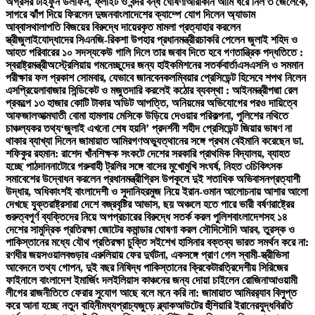
অগ্রসর টাইফুন ডলফিন, ফ্লাইট ও বন্দর বন্ধ ঘোষণা
আরাকান আর্মি ধরে নিল ৩ জেলেকে,
সাগরে ঝাঁপ দিয়ে ফিরলেন দুজন
বাংলাদেশের ক্যাম্পে যোগ দিলেন অ্যাডাম
আব্বাস
থালাপতি বিজয়ের বিরুদ্ধে দায়েরকৃত মামলা প্রত্যাহার করলেন
স্ত্রী
জুলাইযোদ্ধাদের সিএনজি-রিকশা উপহার প্রধানমন্ত্রীর
চাকরি পেলেন জুলাই শহিদ ও
আহত পরিবারের ১০ সদস্য
কেউ গালি দিলে তার জবাব দিতে হবে গণতান্ত্রিক পদ্ধতিতে :
স্বরাষ্ট্রমন্ত্রী
অস্ট্রেলিয়ায় গমনেচ্ছুদের জন্য হাইকমিশনের সতর্কবার্তা
এসএসসি ও সমমান
পরীক্ষার ফল প্রকাশ সোমবার, যেভাবে জানবেন
কলম্বিয়ার প্রেসিডেন্ট হিসেবে শপথ নিলেন
এসপ্রিয়েলা
বাজার সিন্ডিকেট ও মজুতদারি করলেই কঠোর ব্যবস্থা : আইনমন্ত্রী
পদ্মা রেল
প্রকল্পে ১৩ হাজার কোটি টাকার অডিট আপত্তি, অনিয়মের অভিযোগের পরও দায়িত্বে
আফজাল
আত্মঘাতী বোমা হামলায় মেসিকে উড়িয়ে দেওয়ার পরিকল্পনা, পুলিশের নথিতে
চাঞ্চল্যকর তথ্য
‘জুলাই এখনো শেষ হয়নি’ প্রদর্শনী শহীদ প্রেসিডেন্ট জিয়ার ভাষণ না
থাকার ব্যাখ্যা দিলেন জামায়াত আমির
গণঅভ্যুত্থানের সঙ্গে প্রথম বেইমানি করেছেন ডা.
শফিকুর রহমান: রাশেদ খাঁন
শিক্ষক সংকটে দেশের সরকারি প্রাথমিক বিদ্যালয়, ব্যাহত
হচ্ছে পাঠদান
নাটোরে গরুবাহী ট্রলির সঙ্গে বাসের মুখোমুখি সংঘর্ষ, নিহত ৩
চিকিৎসক
সমাবেশের উদ্বোধন করলেন প্রধানমন্ত্রী
গ্রিস উপকূলে দুই শতাধিক অভিবাসনপ্রত্যাশী
উদ্ধার, অধিকাংশই বাংলাদেশী ও সুদানি
হরমুজ নিয়ে ইরান-ওমান আলোচনায় আশার আলো
দেখছে যুক্তরাষ্ট্র
সারা দেশে বজ্রবৃষ্টির আভাস, ছয় অঞ্চলে হতে পারে ভারী বর্ষণ
রাষ্ট্রের
গুরুত্বপূর্ণ ব্যক্তিদের নিয়ে অপপ্রচারের বিরুদ্ধে সতর্ক করল পুলিশ
বাংলাদেশসহ ১৪
দেশের সামুদ্রিক প্রতিরক্ষা জোটের কমান্ডার ঘোষণা করল সৌদি
সৌদি আরব, তুরস্ক ও
পাকিস্তানের মধ্যে যৌথ প্রতিরক্ষা চুক্তি সই
শেখ হাসিনার বক্তব্য ভারত সমর্থন করে না:
রণধীর জয়সওয়াল
বগুড়ার এরুলিয়ায় ফের দুর্ঘটনা, একসঙ্গে প্রাণ গেল স্বামী-স্ত্রী
ভিসা
আবেদনে তথ্য গোপন, দুই বছর নিষিদ্ধ পাকিস্তানের ক্রিকেটার
ত্রিদেশীয় সিরিজের
ফাইনালে বাংলাদেশ ইমার্জিং দল
ইলিয়াস কাঞ্চনের জন্য দোয়া চাইলেন রোজিনা
আওয়ামী
লীগের রাজনীতিতে ফেরার সুযোগ আছে বলে মনে করি না: জামায়াত আমির
র‍্যাব বিলুপ্ত
করে আনা হচ্ছে নতুন বাহিনী
মধ্যপ্রাচ্যজুড়ে ব্ল্যাকআউটের হুঁশিয়ারি ইরানের
যুদ্ধবিরতি