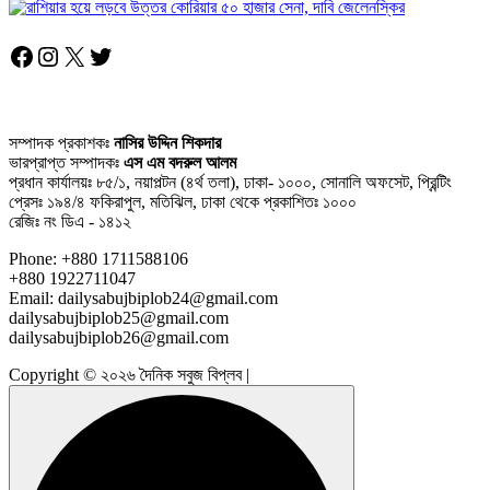
Facebook
Instagram
X
Twitter
সম্পাদক প্রকাশকঃ
নাসির উদ্দিন শিকদার
ভারপ্রাপ্ত সম্পাদকঃ
এস এম বদরুল আলম
প্রধান কার্যালয়ঃ ৮৫/১, নয়াপল্টন (৪র্থ তলা), ঢাকা- ১০০০, সোনালি অফসেট, প্রিন্টিং
প্রেসঃ ১৯৪/৪ ফকিরাপুল, মতিঝিল, ঢাকা থেকে প্রকাশিতঃ ১০০০
রেজিঃ নং ডিএ - ১৪১২
Phone: +880 1711588106
+880 1922711047
Email: dailysabujbiplob24@gmail.com
dailysabujbiplob25@gmail.com
dailysabujbiplob26@gmail.com
Copyright © ২০২৬ দৈনিক সবুজ বিপ্লব |