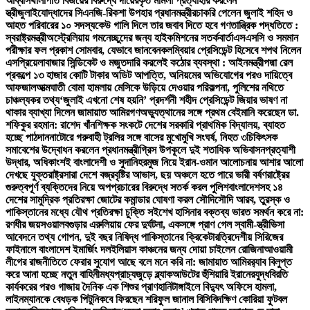
আব্বাস
থালাপতি বিজয়ের বিরুদ্ধে দায়েরকৃত মামলা প্রত্যাহার করলেন
স্ত্রী
জুলাইযোদ্ধাদের সিএনজি-রিকশা উপহার প্রধানমন্ত্রীর
চাকরি পেলেন জুলাই শহিদ ও
আহত পরিবারের ১০ সদস্য
কেউ গালি দিলে তার জবাব দিতে হবে গণতান্ত্রিক পদ্ধতিতে :
স্বরাষ্ট্রমন্ত্রী
অস্ট্রেলিয়ায় গমনেচ্ছুদের জন্য হাইকমিশনের সতর্কবার্তা
এসএসসি ও সমমান
পরীক্ষার ফল প্রকাশ সোমবার, যেভাবে জানবেন
কলম্বিয়ার প্রেসিডেন্ট হিসেবে শপথ নিলেন
এসপ্রিয়েলা
বাজার সিন্ডিকেট ও মজুতদারি করলেই কঠোর ব্যবস্থা : আইনমন্ত্রী
পদ্মা রেল
প্রকল্পে ১৩ হাজার কোটি টাকার অডিট আপত্তি, অনিয়মের অভিযোগের পরও দায়িত্বে
আফজাল
আত্মঘাতী বোমা হামলায় মেসিকে উড়িয়ে দেওয়ার পরিকল্পনা, পুলিশের নথিতে
চাঞ্চল্যকর তথ্য
‘জুলাই এখনো শেষ হয়নি’ প্রদর্শনী শহীদ প্রেসিডেন্ট জিয়ার ভাষণ না
থাকার ব্যাখ্যা দিলেন জামায়াত আমির
গণঅভ্যুত্থানের সঙ্গে প্রথম বেইমানি করেছেন ডা.
শফিকুর রহমান: রাশেদ খাঁন
শিক্ষক সংকটে দেশের সরকারি প্রাথমিক বিদ্যালয়, ব্যাহত
হচ্ছে পাঠদান
নাটোরে গরুবাহী ট্রলির সঙ্গে বাসের মুখোমুখি সংঘর্ষ, নিহত ৩
চিকিৎসক
সমাবেশের উদ্বোধন করলেন প্রধানমন্ত্রী
গ্রিস উপকূলে দুই শতাধিক অভিবাসনপ্রত্যাশী
উদ্ধার, অধিকাংশই বাংলাদেশী ও সুদানি
হরমুজ নিয়ে ইরান-ওমান আলোচনায় আশার আলো
দেখছে যুক্তরাষ্ট্র
সারা দেশে বজ্রবৃষ্টির আভাস, ছয় অঞ্চলে হতে পারে ভারী বর্ষণ
রাষ্ট্রের
গুরুত্বপূর্ণ ব্যক্তিদের নিয়ে অপপ্রচারের বিরুদ্ধে সতর্ক করল পুলিশ
বাংলাদেশসহ ১৪
দেশের সামুদ্রিক প্রতিরক্ষা জোটের কমান্ডার ঘোষণা করল সৌদি
সৌদি আরব, তুরস্ক ও
পাকিস্তানের মধ্যে যৌথ প্রতিরক্ষা চুক্তি সই
শেখ হাসিনার বক্তব্য ভারত সমর্থন করে না:
রণধীর জয়সওয়াল
বগুড়ার এরুলিয়ায় ফের দুর্ঘটনা, একসঙ্গে প্রাণ গেল স্বামী-স্ত্রী
ভিসা
আবেদনে তথ্য গোপন, দুই বছর নিষিদ্ধ পাকিস্তানের ক্রিকেটার
ত্রিদেশীয় সিরিজের
ফাইনালে বাংলাদেশ ইমার্জিং দল
ইলিয়াস কাঞ্চনের জন্য দোয়া চাইলেন রোজিনা
আওয়ামী
লীগের রাজনীতিতে ফেরার সুযোগ আছে বলে মনে করি না: জামায়াত আমির
র‍্যাব বিলুপ্ত
করে আনা হচ্ছে নতুন বাহিনী
মধ্যপ্রাচ্যজুড়ে ব্ল্যাকআউটের হুঁশিয়ারি ইরানের
যুদ্ধবিরতি
কার্যকরের পরও গাজায় দৈনিক এক শিশুর প্রাণহানি
টাঙ্গাইলে বিদ্যুৎ অফিসে হামলা,
লাইনম্যানকে বেধড়ক পিটুনি
কবে ফিরছেন শরিফুল জানাল বিসিবি
দক্ষিণ কোরিয়া ফুটবল