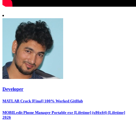
Developer
Post
MATLAB Crack [Final] 100% Worked GitHub
navigation
MOBILedit Phone Manager Portable exe [Lifetime] (x86x64) [Lifetime]
2026