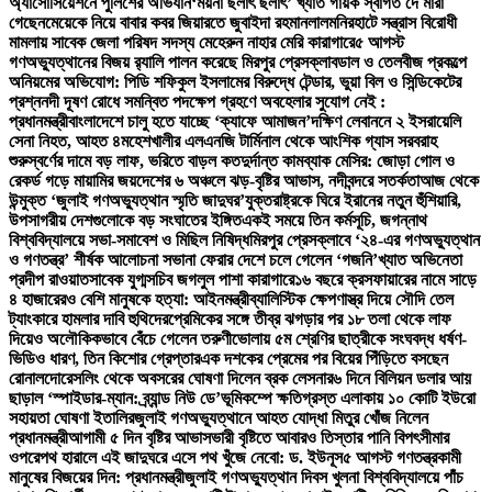
অ্যাসোসিয়েশনে পুলিশের অভিযান
‘ময়না ছলাৎ ছলাৎ’ খ্যাত গায়ক স্বাগত দে মারা
গেছেন
মেয়েকে নিয়ে বাবার কবর জিয়ারতে জুবাইদা রহমান
লালমনিরহাটে সন্ত্রাস বিরোধী
মামলায় সাবেক জেলা পরিষদ সদস্য মেহেরুন নাহার মেরি কারাগারে
৫ আগস্ট
গণঅভ্যুত্থানের বিজয় র‍্যালি পালন করেছে মিরপুর প্রেসক্লাব
ডাল ও তেলবীজ প্রকল্পে
অনিয়মের অভিযোগ: পিডি শফিকুল ইসলামের বিরুদ্ধে টেন্ডার, ভুয়া বিল ও সিন্ডিকেটের
প্রশ্ন
নদী দূষণ রোধে সমন্বিত পদক্ষেপ গ্রহণে অবহেলার সুযোগ নেই :
প্রধানমন্ত্রী
বাংলাদেশে চালু হতে যাচ্ছে ‘ক্যাফে আমাজন’
দক্ষিণ লেবাননে ২ ইসরায়েলি
সেনা নিহত, আহত ৪
মহেশখালীর এলএনজি টার্মিনাল থেকে আংশিক গ্যাস সরবরাহ
শুরু
স্বর্ণের দামে বড় লাফ, ভরিতে বাড়ল কত
দুর্দান্ত কামব্যাক মেসির: জোড়া গোল ও
রেকর্ড গড়ে মায়ামির জয়
দেশের ৬ অঞ্চলে ঝড়-বৃষ্টির আভাস, নদীবন্দরে সতর্কতা
আজ থেকে
উন্মুক্ত ‘জুলাই গণঅভ্যুত্থান স্মৃতি জাদুঘর’
যুক্তরাষ্ট্রকে ঘিরে ইরানের নতুন হুঁশিয়ারি,
উপসাগরীয় দেশগুলোকে বড় সংঘাতের ইঙ্গিত
একই সময়ে তিন কর্মসূচি, জগন্নাথ
বিশ্ববিদ্যালয়ে সভা-সমাবেশ ও মিছিল নিষিদ্ধ
মিরপুর প্রেসক্লাবে ‘২৪-এর গণঅভ্যুত্থান
ও গণতন্ত্র’ শীর্ষক আলোচনা সভা
না ফেরার দেশে চলে গেলেন ‘গজনি’খ্যাত অভিনেতা
প্রদীপ রাওয়াত
সাবেক যুগ্মসচিব জগলুল পাশা কারাগারে
১৬ বছরে ক্রসফায়ারের নামে সাড়ে
৪ হাজারেরও বেশি মানুষকে হত্যা: আইনমন্ত্রী
ব্যালিস্টিক ক্ষেপণাস্ত্র দিয়ে সৌদি তেল
ট্যাংকারে হামলার দাবি হুথিদের
প্রেমিকের সঙ্গে তীব্র ঝগড়ার পর ১৮ তলা থেকে লাফ
দিয়েও অলৌকিকভাবে বেঁচে গেলেন তরুণী
ভোলায় ৫ম শ্রেণির ছাত্রীকে সংঘবদ্ধ ধর্ষণ-
ভিডিও ধারণ, তিন কিশোর গ্রেপ্তার
এক দশকের প্রেমের পর বিয়ের পিঁড়িতে বসছেন
রোনালদো
রেসলিং থেকে অবসরের ঘোষণা দিলেন ব্রক লেসনার
৬ দিনে বিলিয়ন ডলার আয়
ছাড়াল ‘স্পাইডার-ম্যান: ব্র্যান্ড নিউ ডে’
ভূমিকম্পে ক্ষতিগ্রস্ত এলাকায় ১০ কোটি ইউরো
সহায়তা ঘোষণা ইতালির
জুলাই গণঅভ্যুত্থানে আহত যোদ্ধা মিতুর খোঁজ নিলেন
প্রধানমন্ত্রী
আগামী ৫ দিন বৃষ্টির আভাস
ভারী বৃষ্টিতে আবারও তিস্তার পানি বিপৎসীমার
ওপরে
পথ হারালে এই জাদুঘরে এসে পথ খুঁজে নেবো: ড. ইউনূস
৫ আগস্ট গণতন্ত্রকামী
মানুষের বিজয়ের দিন: প্রধানমন্ত্রী
জুলাই গণঅভ্যুত্থান দিবস খুলনা বিশ্ববিদ্যালয়ে পাঁচ