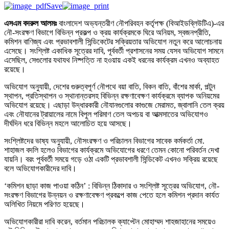
Save
এসএম বদরুল আলমঃ
বাংলাদেশ অভ্যন্তরীণ নৌপরিবহন কর্তৃপক্ষ (বিআইডব্লিউটিএ)-এর
নৌ-সংরক্ষণ বিভাগে বিভিন্ন প্রকল্প ও ক্রয় কার্যক্রমকে ঘিরে অনিয়ম, স্বজনপ্রীতি,
কমিশন বাণিজ্য এবং প্রভাবশালী সিন্ডিকেটের সক্রিয়তার অভিযোগ নতুন করে আলোচনায়
এসেছে। সংশ্লিষ্ট একাধিক সূত্রের দাবি, পূর্ববর্তী প্রশাসনের সময় যেসব অভিযোগ সামনে
এসেছিল, সেগুলোর যথাযথ নিষ্পত্তি না হওয়ায় একই ধরনের কার্যক্রম এখনও অব্যাহত
রয়েছে।
অভিযোগ অনুযায়ী, দেশের গুরুত্বপূর্ণ নৌপথে বয়া বাতি, বিকন বাতি, বাঁশের মার্কা, পল্টুন
স্থাপন, প্রতিস্থাপন ও স্থানান্তরসহ বিভিন্ন রক্ষণাবেক্ষণ কার্যক্রমে ব্যাপক অনিয়মের
অভিযোগ রয়েছে। এছাড়া উদ্ধারকারী নৌযানগুলোর কাগুজে মেরামত, জ্বালানি তেল ক্রয়
এবং নৌযানের ট্রায়ালের নামে বিপুল পরিমাণ তেল অপচয় বা আত্মসাতের অভিযোগও
দীর্ঘদিন ধরে বিভিন্ন মহলে আলোচিত হয়ে আসছে।
সংশ্লিষ্টদের ভাষ্য অনুযায়ী, নৌসংরক্ষণ ও পরিচালন বিভাগের সাবেক কর্মকর্তা মো.
শাহাজল বদলি হলেও বিভাগের কার্যক্রমে অভিযোগের ধরণে তেমন কোনো পরিবর্তন দেখা
যায়নি। বরং পূর্ববর্তী সময়ে গড়ে ওঠা একটি প্রভাবশালী সিন্ডিকেট এখনও সক্রিয় রয়েছে
বলে অভিযোগকারীদের দাবি।
‘কমিশন ছাড়া কাজ পাওয়া কঠিন’ : বিভিন্ন ঠিকাদার ও সংশ্লিষ্ট সূত্রের অভিযোগ, নৌ-
সংরক্ষণ বিভাগের উন্নয়ন ও রক্ষণাবেক্ষণ প্রকল্পে কাজ পেতে হলে কমিশন প্রদান কার্যত
অলিখিত নিয়মে পরিণত হয়েছে।
অভিযোগকারীরা দাবি করেন, বর্তমান পরিচালক ক্যাপ্টেন মোহাম্মদ শাহজাহানের সময়েও