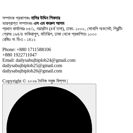
সম্পাদক প্রকাশকঃ
নাসির উদ্দিন শিকদার
ভারপ্রাপ্ত সম্পাদকঃ
এস এম বদরুল আলম
প্রধান কার্যালয়ঃ ৮৫/১, নয়াপল্টন (৪র্থ তলা), ঢাকা- ১০০০, সোনালি অফসেট, প্রিন্টিং
প্রেসঃ ১৯৪/৪ ফকিরাপুল, মতিঝিল, ঢাকা থেকে প্রকাশিতঃ ১০০০
রেজিঃ নং ডিএ - ১৪১২
Phone: +880 1711588106
+880 1922711047
Email: dailysabujbiplob24@gmail.com
dailysabujbiplob25@gmail.com
dailysabujbiplob26@gmail.com
Copyright © ২০২৬ দৈনিক সবুজ বিপ্লব |