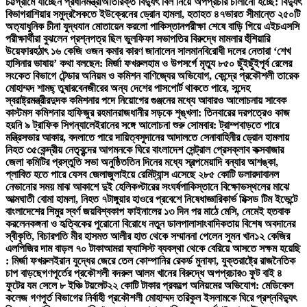
চট্টগ্রামে যাচ্ছেন প্রধানমন্ত্রী
অতিরিক্ত বিদ্যুৎ বিল নিয়ে অপপ্রচার চালানো হচ্ছে: বিদ্যুৎ
বিভাগ
রাশিয়ার সমুদ্রসৈকতে ইউক্রেনের ড্রোন হামলা, হতাহত ৪৭
ভারত সীমান্তে ২৫০টি
অত্যাধুনিক চীনা যুদ্ধযান মোতায়েন করলো পাকিস্তান
পরীক্ষা শেষে বাড়ি গিয়ে এইচএসসি
পরীক্ষার্থীরা বুঝলেন প্রশ্নপত্র ছিল ভুল
ফিফা সভাপতির বিরুদ্ধে মামলার হুঁশিয়ারি
উয়েফার
হঠাৎ ১৬ কেজি ওজন কমার কারণ জানালেন সালমান
বিরোধী দলের নেতারা ‘শেখ
হাসিনার ভাষায়’ কথা বলছেন: মির্জা ফখরুল
হাম ও উপসর্গে মৃত্যু ৮৫০ ছুঁইছুঁই
পূর্ব রেলের
সংকেত বিভাগে টেন্ডার অনিয়ম ও কমিশন বাণিজ্যের অভিযোগ, কেন্দ্রে প্রকৌশলী তারেক
মোহাম্মদ শামছ্ তুষার
বেনজীরের অন্য দেশের পাসপোর্ট থাকতে পারে, সন্দেহ
স্বরাষ্ট্রমন্ত্রীর
দুদক কমিশনার পদে নিয়োগের গুঞ্জনের মধ্যে আবারও আলোচনায় সাবেক
কাস্টমস কমিশনার হাফিজুর রহমান
রাজধানীর সড়কে শৃঙ্খলা: তিনবারের দরপত্রেও কাজ
হয়নি ৯ ট্রাফিক সিগন্যালে
ইরানের সঙ্গে আলোচনা শুরু সোমবার: ট্রাম্প
বাড়তে পারে
মন্ত্রিসভার আকার, বদলাতে পারে দায়িত্ব
সুদানের আদালতে সেনাবাহিনীর ড্রোন হামলায়
নিহত ৩৫
কেন্দ্রীয় নেতৃবৃন্দের আগমনকে ঘিরে বাংলাদেশ সেন্ট্রাল প্রেসক্লাব কক্সবাজার
জেলা কমিটির প্রস্তুতি সভা অনুষ্ঠিত
তিন দিনের মধ্যে স্বল্পমেয়াদি বন্যার আশঙ্কা,
প্লাবিত হতে পারে যেসব জেলা
জুলাইয়ে রেমিট্যান্স এসেছে ২৮৫ কোটি ডলার
দাবানল
নেভানোর সময় মাঝ আকাশে দুই হেলিকপ্টারের সংঘর্ষ
পাকিস্তানে বিক্ষোভস্থলের মাঝে
আত্মঘাতী বোমা হামলা, নিহত ৭
টাঙ্গুয়ার হাওরে প্রবেশে নিষেধাজ্ঞা
রিকার্ভ মিক্সড টিম ইভেন্টে
বাংলাদেশের শিমুর স্বর্ণ জয়
বিশ্বকাপ ফাইনালের ১৩ দিন পর মাঠে মেসি, নেমেই হতবাক
করলেন
কঙ্গনা ও হৃত্বিকের পুরোনো বিরোধে নতুন ডালপালা
সাংবাদিকতায় বিশেষ অবদানের
স্বীকৃতি, বিচারপতি মীর হাসমত আলীর হাত থেকে সম্মাননা পেলেন সুমন খান
১২ কেজির
এলপিজির দাম বাড়ল ৭০ টাকা
আমরা ফ্যাসিস্ট ব্যবস্থা থেকে বেরিয়ে আসতে সক্ষম হয়েছি
: মির্জা ফখরুল
ইরান যুদ্ধের জেরে তেল কোম্পানির রেকর্ড মুনাফা, যুক্তরাষ্ট্রে রাজনৈতিক
চাপ বাড়ছে
গণপূর্তের প্রকৌশলী বদরুল আলম খানের বিরুদ্ধে অপপ্রচার
৩ ফুট বাই ৪
ফুটের যম সেলে ৮ ইঞ্চি টয়লেট
২২ কোটি টাকার প্রকল্পে অনিয়মের অভিযোগ: মেডিকেল
কলেজ গণপূর্ত বিভাগের নির্বাহী প্রকৌশলী মোহাম্মদ তরিকুল ইসলামকে ঘিরে প্রশ্ন
বিদ্যুৎ