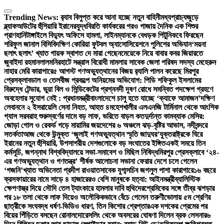
Skip
to
Trending News:
র‍্যাব বিলুপ্ত করে আনা হচ্ছে নতুন বাহিনী
মধ্যপ্রাচ্যজুড়ে
content
ব্ল্যাকআউটের হুঁশিয়ারি ইরানের
যুদ্ধবিরতি কার্যকরের পরও গাজায় দৈনিক এক শিশুর
প্রাণহানি
টাঙ্গাইলে বিদ্যুৎ অফিসে হামলা, লাইনম্যানকে বেধড়ক পিটুনি
কবে ফিরছেন
শরিফুল জানাল বিসিবি
দক্ষিণ কোরিয়া ফুটবল অ্যাসোসিয়েশনে পুলিশের অভিযান
‘ময়না
ছলাৎ ছলাৎ’ খ্যাত গায়ক স্বাগত দে মারা গেছেন
মেয়েকে নিয়ে বাবার কবর জিয়ারতে
জুবাইদা রহমান
লালমনিরহাটে সন্ত্রাস বিরোধী মামলায় সাবেক জেলা পরিষদ সদস্য মেহেরুন
নাহার মেরি কারাগারে
৫ আগস্ট গণঅভ্যুত্থানের বিজয় র‍্যালি পালন করেছে মিরপুর
প্রেসক্লাব
ডাল ও তেলবীজ প্রকল্পে অনিয়মের অভিযোগ: পিডি শফিকুল ইসলামের
বিরুদ্ধে টেন্ডার, ভুয়া বিল ও সিন্ডিকেটের প্রশ্ন
নদী দূষণ রোধে সমন্বিত পদক্ষেপ গ্রহণে
অবহেলার সুযোগ নেই : প্রধানমন্ত্রী
বাংলাদেশে চালু হতে যাচ্ছে ‘ক্যাফে আমাজন’
দক্ষিণ
লেবাননে ২ ইসরায়েলি সেনা নিহত, আহত ৪
মহেশখালীর এলএনজি টার্মিনাল থেকে আংশিক
গ্যাস সরবরাহ শুরু
স্বর্ণের দামে বড় লাফ, ভরিতে বাড়ল কত
দুর্দান্ত কামব্যাক মেসির:
জোড়া গোল ও রেকর্ড গড়ে মায়ামির জয়
দেশের ৬ অঞ্চলে ঝড়-বৃষ্টির আভাস, নদীবন্দরে
সতর্কতা
আজ থেকে উন্মুক্ত ‘জুলাই গণঅভ্যুত্থান স্মৃতি জাদুঘর’
যুক্তরাষ্ট্রকে ঘিরে
ইরানের নতুন হুঁশিয়ারি, উপসাগরীয় দেশগুলোকে বড় সংঘাতের ইঙ্গিত
একই সময়ে তিন
কর্মসূচি, জগন্নাথ বিশ্ববিদ্যালয়ে সভা-সমাবেশ ও মিছিল নিষিদ্ধ
মিরপুর প্রেসক্লাবে ‘২৪-
এর গণঅভ্যুত্থান ও গণতন্ত্র’ শীর্ষক আলোচনা সভা
না ফেরার দেশে চলে গেলেন
‘গজনি’খ্যাত অভিনেতা প্রদীপ রাওয়াত
সাবেক যুগ্মসচিব জগলুল পাশা কারাগারে
১৬ বছরে
ক্রসফায়ারের নামে সাড়ে ৪ হাজারেরও বেশি মানুষকে হত্যা: আইনমন্ত্রী
ব্যালিস্টিক
ক্ষেপণাস্ত্র দিয়ে সৌদি তেল ট্যাংকারে হামলার দাবি হুথিদের
প্রেমিকের সঙ্গে তীব্র ঝগড়ার
পর ১৮ তলা থেকে লাফ দিয়েও অলৌকিকভাবে বেঁচে গেলেন তরুণী
ভোলায় ৫ম শ্রেণির
ছাত্রীকে সংঘবদ্ধ ধর্ষণ-ভিডিও ধারণ, তিন কিশোর গ্রেপ্তার
এক দশকের প্রেমের পর
বিয়ের পিঁড়িতে বসছেন রোনালদো
রেসলিং থেকে অবসরের ঘোষণা দিলেন ব্রক লেসনার
৬