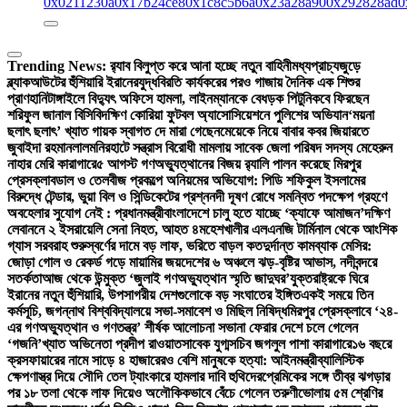
0x0211230a
0x17b24ce8
0x1c8c5b6a
0x23a28a90
0x292828ad
0
Trending News:
র‍্যাব বিলুপ্ত করে আনা হচ্ছে নতুন বাহিনী
মধ্যপ্রাচ্যজুড়ে
ব্ল্যাকআউটের হুঁশিয়ারি ইরানের
যুদ্ধবিরতি কার্যকরের পরও গাজায় দৈনিক এক শিশুর
প্রাণহানি
টাঙ্গাইলে বিদ্যুৎ অফিসে হামলা, লাইনম্যানকে বেধড়ক পিটুনি
কবে ফিরছেন
শরিফুল জানাল বিসিবি
দক্ষিণ কোরিয়া ফুটবল অ্যাসোসিয়েশনে পুলিশের অভিযান
‘ময়না
ছলাৎ ছলাৎ’ খ্যাত গায়ক স্বাগত দে মারা গেছেন
মেয়েকে নিয়ে বাবার কবর জিয়ারতে
জুবাইদা রহমান
লালমনিরহাটে সন্ত্রাস বিরোধী মামলায় সাবেক জেলা পরিষদ সদস্য মেহেরুন
নাহার মেরি কারাগারে
৫ আগস্ট গণঅভ্যুত্থানের বিজয় র‍্যালি পালন করেছে মিরপুর
প্রেসক্লাব
ডাল ও তেলবীজ প্রকল্পে অনিয়মের অভিযোগ: পিডি শফিকুল ইসলামের
বিরুদ্ধে টেন্ডার, ভুয়া বিল ও সিন্ডিকেটের প্রশ্ন
নদী দূষণ রোধে সমন্বিত পদক্ষেপ গ্রহণে
অবহেলার সুযোগ নেই : প্রধানমন্ত্রী
বাংলাদেশে চালু হতে যাচ্ছে ‘ক্যাফে আমাজন’
দক্ষিণ
লেবাননে ২ ইসরায়েলি সেনা নিহত, আহত ৪
মহেশখালীর এলএনজি টার্মিনাল থেকে আংশিক
গ্যাস সরবরাহ শুরু
স্বর্ণের দামে বড় লাফ, ভরিতে বাড়ল কত
দুর্দান্ত কামব্যাক মেসির:
জোড়া গোল ও রেকর্ড গড়ে মায়ামির জয়
দেশের ৬ অঞ্চলে ঝড়-বৃষ্টির আভাস, নদীবন্দরে
সতর্কতা
আজ থেকে উন্মুক্ত ‘জুলাই গণঅভ্যুত্থান স্মৃতি জাদুঘর’
যুক্তরাষ্ট্রকে ঘিরে
ইরানের নতুন হুঁশিয়ারি, উপসাগরীয় দেশগুলোকে বড় সংঘাতের ইঙ্গিত
একই সময়ে তিন
কর্মসূচি, জগন্নাথ বিশ্ববিদ্যালয়ে সভা-সমাবেশ ও মিছিল নিষিদ্ধ
মিরপুর প্রেসক্লাবে ‘২৪-
এর গণঅভ্যুত্থান ও গণতন্ত্র’ শীর্ষক আলোচনা সভা
না ফেরার দেশে চলে গেলেন
‘গজনি’খ্যাত অভিনেতা প্রদীপ রাওয়াত
সাবেক যুগ্মসচিব জগলুল পাশা কারাগারে
১৬ বছরে
ক্রসফায়ারের নামে সাড়ে ৪ হাজারেরও বেশি মানুষকে হত্যা: আইনমন্ত্রী
ব্যালিস্টিক
ক্ষেপণাস্ত্র দিয়ে সৌদি তেল ট্যাংকারে হামলার দাবি হুথিদের
প্রেমিকের সঙ্গে তীব্র ঝগড়ার
পর ১৮ তলা থেকে লাফ দিয়েও অলৌকিকভাবে বেঁচে গেলেন তরুণী
ভোলায় ৫ম শ্রেণির