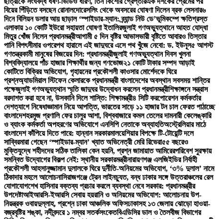
ছাত্রীকে সংঘবদ্ধ ধর্ষণ-ভিডিও ধারণ, তিন কিশোর গ্রেপ্তার
এক দশকের প্রেমের পর
বিয়ের পিঁড়িতে বসছেন রোনালদো
রেসলিং থেকে অবসরের ঘোষণা দিলেন ব্রক লেসনার
৬
দিনে বিলিয়ন ডলার আয় ছাড়াল ‘স্পাইডার-ম্যান: ব্র্যান্ড নিউ ডে’
ভূমিকম্পে ক্ষতিগ্রস্ত
এলাকায় ১০ কোটি ইউরো সহায়তা ঘোষণা ইতালির
জুলাই গণঅভ্যুত্থানে আহত যোদ্ধা
মিতুর খোঁজ নিলেন প্রধানমন্ত্রী
আগামী ৫ দিন বৃষ্টির আভাস
ভারী বৃষ্টিতে আবারও তিস্তার
পানি বিপৎসীমার ওপরে
পথ হারালে এই জাদুঘরে এসে পথ খুঁজে নেবো: ড. ইউনূস
৫ আগস্ট
গণতন্ত্রকামী মানুষের বিজয়ের দিন: প্রধানমন্ত্রী
জুলাই গণঅভ্যুত্থান দিবস খুলনা
বিশ্ববিদ্যালয়ে পাঁচ হাজার শিক্ষার্থীর জন্য গণভোজ
২১ কোটি টাকার সম্পদ আড়াই
কোটিতে বিক্রির অভিযোগ, গৃহায়নের প্রকৌশলী কাওসার মোর্শেদকে ঘিরে
প্রশ্ন
অ্যাডমিরাল স্টিফেন কেলারকে প্রধানমন্ত্রী বাংলাদেশের অবস্থান সবসময় শান্তির
পক্ষে
জুলাই গণঅভ্যুত্থান স্মৃতি জাদুঘর উদ্বোধন করলেন প্রধানমন্ত্রী
শিক্ষাঙ্গনে সন্ত্রাস
বরদাশত করা হবে না, উসকানি দিলে শাস্তি: শিক্ষামন্ত্রী
৪ সিটি করপোরেশন কর্মকর্তার
দেশত্যাগে নিষেধাজ্ঞা
মান নিয়ে আপত্তি, ভারতের সাড়ে ১১ হাজার টন চাল ফেরত পাঠাচ্ছে
বাংলাদেশ
হরমুজ প্রণালি ফের চালুর আশা, বিশ্ববাজারে কমল তেলের দাম
নারী কেলেঙ্কারি
ও ব্যাংক কর্মকর্তা অপহরণের অভিযোগে এনসিপি নেতাকে অব্যাহতি
অস্ট্রেলিয়ার মাঠে
বাংলাদেশ কাঁপিয়ে দিতে পারে: হান্নান সরকার
মালয়েশিয়ার বিপক্ষে টি-টোয়েন্টি দলে
সাব্বির
মারা গেছেন ‘স্পাইডার-ম্যান’ খ্যাত অভিনেত্রী মেরি রিভেরা
৫৫ বছরেও
মুক্তিযুদ্ধে শহীদদের সঠিক তালিকা কেন হয়নি, প্রশ্ন জামায়াত আমিরের
পরিবেশ সুরক্ষায়
সমন্বিত উদ্যোগের বিকল্প নেই: স্থানীয় সরকারমন্ত্রী
নারায়ণগঞ্জ এলজিইডির নির্বাহী
প্রকৌশলী আহসানুজ্জামান দুলালকে ঘিরে দুর্নীতি-অনিয়মের অভিযোগ, ‘৩% দুলাল’ নামে
ঠিকাদার মহলে আলোচনা
সিরাজগঞ্জে ট্রেন লাইনচ্যুত, বন্ধ ঢাকার সঙ্গে উত্তরাঞ্চলের রেল
যোগাযোগ
শেখ হাসিনার বক্তব্য প্রচার করলে ব্যবস্থা নেবে সরকার: প্রধানমন্ত্রীর
উপদেষ্টা
আইআরসি-ইআরসি সেবায় হয়রানি ও অনিয়মের অভিযোগ: আলোচনায় উপ-
নিয়ন্ত্রক ওবায়দুল্লাহ, প্রশ্নে ঢাকা আঞ্চলিক অফিস
ঢাকাসহ ১৩ জেলায় ঝোড়ো হাওয়া-
বজ্রবৃষ্টির শঙ্কা, নদীবন্দরে ১ নম্বর সতর্কসংকেত
বিএডিসির ডাল ও তৈলবীজ বিভাগের