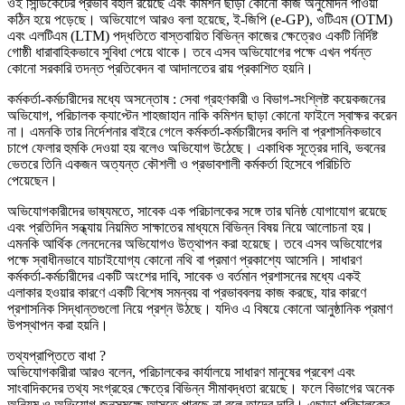
ওই সিন্ডিকেটের প্রভাব বহাল রয়েছে এবং কমিশন ছাড়া কোনো কাজ অনুমোদন পাওয়া
কঠিন হয়ে পড়েছে। অভিযোগে আরও বলা হয়েছে, ই-জিপি (e-GP), ওটিএম (OTM)
এবং এলটিএম (LTM) পদ্ধতিতে বাস্তবায়িত বিভিন্ন কাজের ক্ষেত্রেও একটি নির্দিষ্ট
গোষ্ঠী ধারাবাহিকভাবে সুবিধা পেয়ে থাকে। তবে এসব অভিযোগের পক্ষে এখন পর্যন্ত
কোনো সরকারি তদন্ত প্রতিবেদন বা আদালতের রায় প্রকাশিত হয়নি।
কর্মকর্তা-কর্মচারীদের মধ্যে অসন্তোষ : সেবা গ্রহণকারী ও বিভাগ-সংশ্লিষ্ট কয়েকজনের
অভিযোগ, পরিচালক ক্যাপ্টেন শাহজাহান নাকি কমিশন ছাড়া কোনো ফাইলে স্বাক্ষর করেন
না। এমনকি তার নির্দেশনার বাইরে গেলে কর্মকর্তা-কর্মচারীদের বদলি বা প্রশাসনিকভাবে
চাপে ফেলার হুমকি দেওয়া হয় বলেও অভিযোগ উঠেছে। একাধিক সূত্রের দাবি, ভবনের
ভেতরে তিনি একজন অত্যন্ত কৌশলী ও প্রভাবশালী কর্মকর্তা হিসেবে পরিচিতি
পেয়েছেন।
অভিযোগকারীদের ভাষ্যমতে, সাবেক এক পরিচালকের সঙ্গে তার ঘনিষ্ঠ যোগাযোগ রয়েছে
এবং প্রতিদিন সন্ধ্যায় নিয়মিত সাক্ষাতের মাধ্যমে বিভিন্ন বিষয় নিয়ে আলোচনা হয়।
এমনকি আর্থিক লেনদেনের অভিযোগও উত্থাপন করা হয়েছে। তবে এসব অভিযোগের
পক্ষে স্বাধীনভাবে যাচাইযোগ্য কোনো নথি বা প্রমাণ প্রকাশ্যে আসেনি। সাধারণ
কর্মকর্তা-কর্মচারীদের একটি অংশের দাবি, সাবেক ও বর্তমান প্রশাসনের মধ্যে একই
এলাকার হওয়ার কারণে একটি বিশেষ সমন্বয় বা প্রভাববলয় কাজ করছে, যার কারণে
প্রশাসনিক সিদ্ধান্তগুলো নিয়ে প্রশ্ন উঠছে। যদিও এ বিষয়ে কোনো আনুষ্ঠানিক প্রমাণ
উপস্থাপন করা হয়নি।
তথ্যপ্রাপ্তিতে বাধা ?
অভিযোগকারীরা আরও বলেন, পরিচালকের কার্যালয়ে সাধারণ মানুষের প্রবেশ এবং
সাংবাদিকদের তথ্য সংগ্রহের ক্ষেত্রে বিভিন্ন সীমাবদ্ধতা রয়েছে। ফলে বিভাগের অনেক
অনিয়ম ও অভিযোগ জনসমক্ষে আসতে পারছে না বলে তাদের দাবি। এছাড়া পরিচালকের