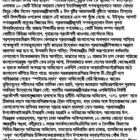
দিনে বিলিয়ন ডলার আয় ছাড়াল ‘স্পাইডার-ম্যান: ব্র্যান্ড নিউ ডে’
ভূমিকম্পে ক্ষতিগ্রস্ত
এলাকায় ১০ কোটি ইউরো সহায়তা ঘোষণা ইতালির
জুলাই গণঅভ্যুত্থানে আহত যোদ্ধা
মিতুর খোঁজ নিলেন প্রধানমন্ত্রী
আগামী ৫ দিন বৃষ্টির আভাস
ভারী বৃষ্টিতে আবারও তিস্তার
পানি বিপৎসীমার ওপরে
পথ হারালে এই জাদুঘরে এসে পথ খুঁজে নেবো: ড. ইউনূস
৫ আগস্ট
গণতন্ত্রকামী মানুষের বিজয়ের দিন: প্রধানমন্ত্রী
জুলাই গণঅভ্যুত্থান দিবস খুলনা
বিশ্ববিদ্যালয়ে পাঁচ হাজার শিক্ষার্থীর জন্য গণভোজ
২১ কোটি টাকার সম্পদ আড়াই
কোটিতে বিক্রির অভিযোগ, গৃহায়নের প্রকৌশলী কাওসার মোর্শেদকে ঘিরে
প্রশ্ন
অ্যাডমিরাল স্টিফেন কেলারকে প্রধানমন্ত্রী বাংলাদেশের অবস্থান সবসময় শান্তির
পক্ষে
জুলাই গণঅভ্যুত্থান স্মৃতি জাদুঘর উদ্বোধন করলেন প্রধানমন্ত্রী
শিক্ষাঙ্গনে সন্ত্রাস
বরদাশত করা হবে না, উসকানি দিলে শাস্তি: শিক্ষামন্ত্রী
৪ সিটি করপোরেশন কর্মকর্তার
দেশত্যাগে নিষেধাজ্ঞা
মান নিয়ে আপত্তি, ভারতের সাড়ে ১১ হাজার টন চাল ফেরত পাঠাচ্ছে
বাংলাদেশ
হরমুজ প্রণালি ফের চালুর আশা, বিশ্ববাজারে কমল তেলের দাম
নারী কেলেঙ্কারি
ও ব্যাংক কর্মকর্তা অপহরণের অভিযোগে এনসিপি নেতাকে অব্যাহতি
অস্ট্রেলিয়ার মাঠে
বাংলাদেশ কাঁপিয়ে দিতে পারে: হান্নান সরকার
মালয়েশিয়ার বিপক্ষে টি-টোয়েন্টি দলে
সাব্বির
মারা গেছেন ‘স্পাইডার-ম্যান’ খ্যাত অভিনেত্রী মেরি রিভেরা
৫৫ বছরেও
মুক্তিযুদ্ধে শহীদদের সঠিক তালিকা কেন হয়নি, প্রশ্ন জামায়াত আমিরের
পরিবেশ সুরক্ষায়
সমন্বিত উদ্যোগের বিকল্প নেই: স্থানীয় সরকারমন্ত্রী
নারায়ণগঞ্জ এলজিইডির নির্বাহী
প্রকৌশলী আহসানুজ্জামান দুলালকে ঘিরে দুর্নীতি-অনিয়মের অভিযোগ, ‘৩% দুলাল’ নামে
ঠিকাদার মহলে আলোচনা
সিরাজগঞ্জে ট্রেন লাইনচ্যুত, বন্ধ ঢাকার সঙ্গে উত্তরাঞ্চলের রেল
যোগাযোগ
শেখ হাসিনার বক্তব্য প্রচার করলে ব্যবস্থা নেবে সরকার: প্রধানমন্ত্রীর
উপদেষ্টা
আইআরসি-ইআরসি সেবায় হয়রানি ও অনিয়মের অভিযোগ: আলোচনায় উপ-
নিয়ন্ত্রক ওবায়দুল্লাহ, প্রশ্নে ঢাকা আঞ্চলিক অফিস
ঢাকাসহ ১৩ জেলায় ঝোড়ো হাওয়া-
বজ্রবৃষ্টির শঙ্কা, নদীবন্দরে ১ নম্বর সতর্কসংকেত
বিএডিসির ডাল ও তৈলবীজ বিভাগের
পিডির বিরুদ্ধে অনিয়মের অভিযোগ, তদন্তের দাবি
নাহিদ রানা ঢাকায়, তাসকিনের জন্য কী
‘ওষুধ’ অস্ট্রেলিয়ার চিকিৎসকের
রোববারে তিন উপজেলার বন্যাদুর্গতদের খোঁজ নিতে