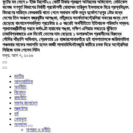
ফুটের যম সেলে ৮ ইঞ্চি টয়লেট
২২ কোটি টাকার প্রকল্পে অনিয়মের অভিযোগ: মেডিকেল
কলেজ গণপূর্ত বিভাগের নির্বাহী প্রকৌশলী মোহাম্মদ তরিকুল ইসলামকে ঘিরে প্রশ্ন
বিদ্যুৎ
বিতরণের দায়িত্ব বেসরকারি খাতে গেলে সমাধান নাকি নতুন দুর্ভোগ?
দুপুর ১টার মধ্যে
দেশের তিন অঞ্চলে বজ্রবৃষ্টির আশঙ্কা, নদীবন্দরে সতর্কতা
অস্ট্রেলিয়া সফরের জন্য দেশ
ছেড়েছে বাংলাদেশ
সমন্বিত প্রচেষ্টায় ৪-৫ বছরেই অর্থনীতিতে ইতিবাচক পরিবর্তন সম্ভব:
প্রধানমন্ত্রী
তীব্র গরমে কর্মঘণ্টা হারানোর শঙ্কা, দক্ষিণ এশিয়ায় সবচেয়ে ঝুঁকিতে
ঢাকা
বিশ্ববাজারে এক দিনেই তেলের দাম বেড়েছে ১ ডলার
অবৈধ প্রবাসীদের বিরুদ্ধে
সৌদির সাঁড়াশি অভিযান, গ্রেফতার ১৪ হাজার
সোনারগাঁয়ে দুই হাসপাতালকে জরিমানা
টানা
পঞ্চমবার সাফের সভাপতি হলেন কাজী সালাহউদ্দিন
ইনজুরি কাটিয়ে চমক দিয়ে অস্ট্রেলিয়া
সিরিজে ডাক পেলেন লিটন
শুক্র. আগ ৭, ২০২৬
জাতীয়
আন্তর্জাতিক
অর্থনীতি
বিনোদন
রাজনীতি
সমগ্র বাংলাদেশ
মন্ত্রণালয়
ধর্ম
খেলাধুলা
অন্যান্য
অপরাধ ও দুর্নীতি