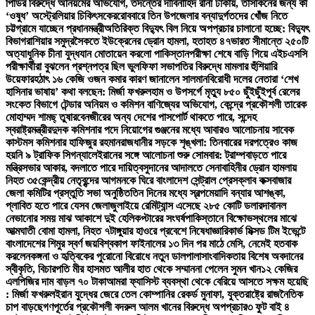
পিডির বিরুদ্ধে অনিয়মের অভিযোগ, তদন্তের দাবি
নাহিদ রানা ঢাকায়, তাসকিনের জন্য কী
‘ওষুধ’ অস্ট্রেলিয়ার চিকিৎসকের
রোববারে তিন উপজেলার বন্যাদুর্গতদের খোঁজ নিতে
চট্টগ্রামে যাচ্ছেন প্রধানমন্ত্রী
অতিরিক্ত বিদ্যুৎ বিল নিয়ে অপপ্রচার চালানো হচ্ছে: বিদ্যুৎ
বিভাগ
রাশিয়ার সমুদ্রসৈকতে ইউক্রেনের ড্রোন হামলা, হতাহত ৪৭
ভারত সীমান্তে ২৫০টি
অত্যাধুনিক চীনা যুদ্ধযান মোতায়েন করলো পাকিস্তান
পরীক্ষা শেষে বাড়ি গিয়ে এইচএসসি
পরীক্ষার্থীরা বুঝলেন প্রশ্নপত্র ছিল ভুল
ফিফা সভাপতির বিরুদ্ধে মামলার হুঁশিয়ারি
উয়েফার
হঠাৎ ১৬ কেজি ওজন কমার কারণ জানালেন সালমান
বিরোধী দলের নেতারা ‘শেখ
হাসিনার ভাষায়’ কথা বলছেন: মির্জা ফখরুল
হাম ও উপসর্গে মৃত্যু ৮৫০ ছুঁইছুঁই
পূর্ব রেলের
সংকেত বিভাগে টেন্ডার অনিয়ম ও কমিশন বাণিজ্যের অভিযোগ, কেন্দ্রে প্রকৌশলী তারেক
মোহাম্মদ শামছ্ তুষার
বেনজীরের অন্য দেশের পাসপোর্ট থাকতে পারে, সন্দেহ
স্বরাষ্ট্রমন্ত্রীর
দুদক কমিশনার পদে নিয়োগের গুঞ্জনের মধ্যে আবারও আলোচনায় সাবেক
কাস্টমস কমিশনার হাফিজুর রহমান
রাজধানীর সড়কে শৃঙ্খলা: তিনবারের দরপত্রেও কাজ
হয়নি ৯ ট্রাফিক সিগন্যালে
ইরানের সঙ্গে আলোচনা শুরু সোমবার: ট্রাম্প
বাড়তে পারে
মন্ত্রিসভার আকার, বদলাতে পারে দায়িত্ব
সুদানের আদালতে সেনাবাহিনীর ড্রোন হামলায়
নিহত ৩৫
কেন্দ্রীয় নেতৃবৃন্দের আগমনকে ঘিরে বাংলাদেশ সেন্ট্রাল প্রেসক্লাব কক্সবাজার
জেলা কমিটির প্রস্তুতি সভা অনুষ্ঠিত
তিন দিনের মধ্যে স্বল্পমেয়াদি বন্যার আশঙ্কা,
প্লাবিত হতে পারে যেসব জেলা
জুলাইয়ে রেমিট্যান্স এসেছে ২৮৫ কোটি ডলার
দাবানল
নেভানোর সময় মাঝ আকাশে দুই হেলিকপ্টারের সংঘর্ষ
পাকিস্তানে বিক্ষোভস্থলের মাঝে
আত্মঘাতী বোমা হামলা, নিহত ৭
টাঙ্গুয়ার হাওরে প্রবেশে নিষেধাজ্ঞা
রিকার্ভ মিক্সড টিম ইভেন্টে
বাংলাদেশের শিমুর স্বর্ণ জয়
বিশ্বকাপ ফাইনালের ১৩ দিন পর মাঠে মেসি, নেমেই হতবাক
করলেন
কঙ্গনা ও হৃত্বিকের পুরোনো বিরোধে নতুন ডালপালা
সাংবাদিকতায় বিশেষ অবদানের
স্বীকৃতি, বিচারপতি মীর হাসমত আলীর হাত থেকে সম্মাননা পেলেন সুমন খান
১২ কেজির
এলপিজির দাম বাড়ল ৭০ টাকা
আমরা ফ্যাসিস্ট ব্যবস্থা থেকে বেরিয়ে আসতে সক্ষম হয়েছি
: মির্জা ফখরুল
ইরান যুদ্ধের জেরে তেল কোম্পানির রেকর্ড মুনাফা, যুক্তরাষ্ট্রে রাজনৈতিক
চাপ বাড়ছে
গণপূর্তের প্রকৌশলী বদরুল আলম খানের বিরুদ্ধে অপপ্রচার
৩ ফুট বাই ৪