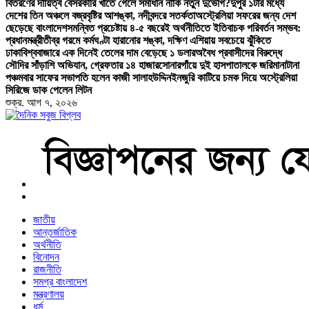
বিতরণের দায়িত্ব বেসরকারি খাতে গেলে সমাধান নাকি নতুন দুর্ভোগ?
দুপুর ১টার মধ্যে
দেশের তিন অঞ্চলে বজ্রবৃষ্টির আশঙ্কা, নদীবন্দরে সতর্কতা
অস্ট্রেলিয়া সফরের জন্য দেশ
ছেড়েছে বাংলাদেশ
সমন্বিত প্রচেষ্টায় ৪-৫ বছরেই অর্থনীতিতে ইতিবাচক পরিবর্তন সম্ভব:
প্রধানমন্ত্রী
তীব্র গরমে কর্মঘণ্টা হারানোর শঙ্কা, দক্ষিণ এশিয়ায় সবচেয়ে ঝুঁকিতে
ঢাকা
বিশ্ববাজারে এক দিনেই তেলের দাম বেড়েছে ১ ডলার
অবৈধ প্রবাসীদের বিরুদ্ধে
সৌদির সাঁড়াশি অভিযান, গ্রেফতার ১৪ হাজার
সোনারগাঁয়ে দুই হাসপাতালকে জরিমানা
টানা
পঞ্চমবার সাফের সভাপতি হলেন কাজী সালাহউদ্দিন
ইনজুরি কাটিয়ে চমক দিয়ে অস্ট্রেলিয়া
সিরিজে ডাক পেলেন লিটন
শুক্র. আগ ৭, ২০২৬
বাংলা নিউজ পেপার
জাতীয়
আন্তর্জাতিক
অর্থনীতি
বিনোদন
রাজনীতি
সমগ্র বাংলাদেশ
মন্ত্রণালয়
ধর্ম