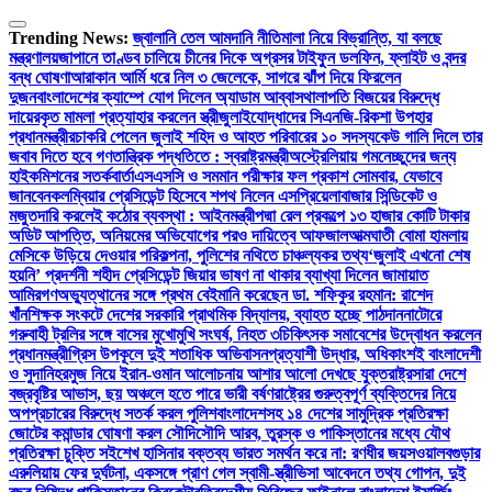
Skip
to
Trending News:
জ্বালানি তেল আমদানি নীতিমালা নিয়ে বিভ্রান্তি, যা বলছে
content
মন্ত্রণালয়
জাপানে তাণ্ডব চালিয়ে চীনের দিকে অগ্রসর টাইফুন ডলফিন, ফ্লাইট ও বন্দর
বন্ধ ঘোষণা
আরাকান আর্মি ধরে নিল ৩ জেলেকে, সাগরে ঝাঁপ দিয়ে ফিরলেন
দুজন
বাংলাদেশের ক্যাম্পে যোগ দিলেন অ্যাডাম আব্বাস
থালাপতি বিজয়ের বিরুদ্ধে
দায়েরকৃত মামলা প্রত্যাহার করলেন স্ত্রী
জুলাইযোদ্ধাদের সিএনজি-রিকশা উপহার
প্রধানমন্ত্রীর
চাকরি পেলেন জুলাই শহিদ ও আহত পরিবারের ১০ সদস্য
কেউ গালি দিলে তার
জবাব দিতে হবে গণতান্ত্রিক পদ্ধতিতে : স্বরাষ্ট্রমন্ত্রী
অস্ট্রেলিয়ায় গমনেচ্ছুদের জন্য
হাইকমিশনের সতর্কবার্তা
এসএসসি ও সমমান পরীক্ষার ফল প্রকাশ সোমবার, যেভাবে
জানবেন
কলম্বিয়ার প্রেসিডেন্ট হিসেবে শপথ নিলেন এসপ্রিয়েলা
বাজার সিন্ডিকেট ও
মজুতদারি করলেই কঠোর ব্যবস্থা : আইনমন্ত্রী
পদ্মা রেল প্রকল্পে ১৩ হাজার কোটি টাকার
অডিট আপত্তি, অনিয়মের অভিযোগের পরও দায়িত্বে আফজাল
আত্মঘাতী বোমা হামলায়
মেসিকে উড়িয়ে দেওয়ার পরিকল্পনা, পুলিশের নথিতে চাঞ্চল্যকর তথ্য
‘জুলাই এখনো শেষ
হয়নি’ প্রদর্শনী শহীদ প্রেসিডেন্ট জিয়ার ভাষণ না থাকার ব্যাখ্যা দিলেন জামায়াত
আমির
গণঅভ্যুত্থানের সঙ্গে প্রথম বেইমানি করেছেন ডা. শফিকুর রহমান: রাশেদ
খাঁন
শিক্ষক সংকটে দেশের সরকারি প্রাথমিক বিদ্যালয়, ব্যাহত হচ্ছে পাঠদান
নাটোরে
গরুবাহী ট্রলির সঙ্গে বাসের মুখোমুখি সংঘর্ষ, নিহত ৩
চিকিৎসক সমাবেশের উদ্বোধন করলেন
প্রধানমন্ত্রী
গ্রিস উপকূলে দুই শতাধিক অভিবাসনপ্রত্যাশী উদ্ধার, অধিকাংশই বাংলাদেশী
ও সুদানি
হরমুজ নিয়ে ইরান-ওমান আলোচনায় আশার আলো দেখছে যুক্তরাষ্ট্র
সারা দেশে
বজ্রবৃষ্টির আভাস, ছয় অঞ্চলে হতে পারে ভারী বর্ষণ
রাষ্ট্রের গুরুত্বপূর্ণ ব্যক্তিদের নিয়ে
অপপ্রচারের বিরুদ্ধে সতর্ক করল পুলিশ
বাংলাদেশসহ ১৪ দেশের সামুদ্রিক প্রতিরক্ষা
জোটের কমান্ডার ঘোষণা করল সৌদি
সৌদি আরব, তুরস্ক ও পাকিস্তানের মধ্যে যৌথ
প্রতিরক্ষা চুক্তি সই
শেখ হাসিনার বক্তব্য ভারত সমর্থন করে না: রণধীর জয়সওয়াল
বগুড়ার
এরুলিয়ায় ফের দুর্ঘটনা, একসঙ্গে প্রাণ গেল স্বামী-স্ত্রী
ভিসা আবেদনে তথ্য গোপন, দুই