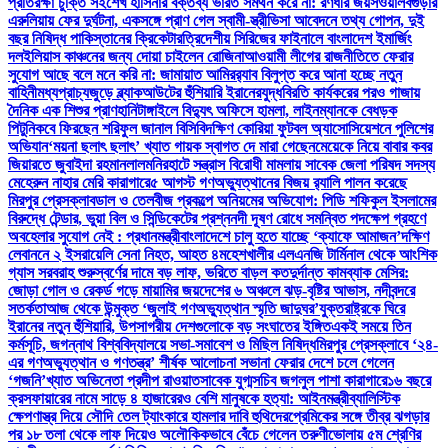
প্রতিরক্ষা চুক্তি সই
শেখ হাসিনার বক্তব্য ভারত সমর্থন করে না: রণধীর জয়সওয়াল
বগুড়ার
এরুলিয়ায় ফের দুর্ঘটনা, একসঙ্গে প্রাণ গেল স্বামী-স্ত্রী
ভিসা আবেদনে তথ্য গোপন, দুই
বছর নিষিদ্ধ পাকিস্তানের ক্রিকেটার
ত্রিদেশীয় সিরিজের ফাইনালে বাংলাদেশ ইমার্জিং
দল
ইলিয়াস কাঞ্চনের জন্য দোয়া চাইলেন রোজিনা
আওয়ামী লীগের রাজনীতিতে ফেরার
সুযোগ আছে বলে মনে করি না: জামায়াত আমির
র‍্যাব বিলুপ্ত করে আনা হচ্ছে নতুন
বাহিনী
মধ্যপ্রাচ্যজুড়ে ব্ল্যাকআউটের হুঁশিয়ারি ইরানের
যুদ্ধবিরতি কার্যকরের পরও গাজায়
দৈনিক এক শিশুর প্রাণহানি
টাঙ্গাইলে বিদ্যুৎ অফিসে হামলা, লাইনম্যানকে বেধড়ক
পিটুনি
কবে ফিরছেন শরিফুল জানাল বিসিবি
দক্ষিণ কোরিয়া ফুটবল অ্যাসোসিয়েশনে পুলিশের
অভিযান
‘ময়না ছলাৎ ছলাৎ’ খ্যাত গায়ক স্বাগত দে মারা গেছেন
মেয়েকে নিয়ে বাবার কবর
জিয়ারতে জুবাইদা রহমান
লালমনিরহাটে সন্ত্রাস বিরোধী মামলায় সাবেক জেলা পরিষদ সদস্য
মেহেরুন নাহার মেরি কারাগারে
৫ আগস্ট গণঅভ্যুত্থানের বিজয় র‍্যালি পালন করেছে
মিরপুর প্রেসক্লাব
ডাল ও তেলবীজ প্রকল্পে অনিয়মের অভিযোগ: পিডি শফিকুল ইসলামের
বিরুদ্ধে টেন্ডার, ভুয়া বিল ও সিন্ডিকেটের প্রশ্ন
নদী দূষণ রোধে সমন্বিত পদক্ষেপ গ্রহণে
অবহেলার সুযোগ নেই : প্রধানমন্ত্রী
বাংলাদেশে চালু হতে যাচ্ছে ‘ক্যাফে আমাজন’
দক্ষিণ
লেবাননে ২ ইসরায়েলি সেনা নিহত, আহত ৪
মহেশখালীর এলএনজি টার্মিনাল থেকে আংশিক
গ্যাস সরবরাহ শুরু
স্বর্ণের দামে বড় লাফ, ভরিতে বাড়ল কত
দুর্দান্ত কামব্যাক মেসির:
জোড়া গোল ও রেকর্ড গড়ে মায়ামির জয়
দেশের ৬ অঞ্চলে ঝড়-বৃষ্টির আভাস, নদীবন্দরে
সতর্কতা
আজ থেকে উন্মুক্ত ‘জুলাই গণঅভ্যুত্থান স্মৃতি জাদুঘর’
যুক্তরাষ্ট্রকে ঘিরে
ইরানের নতুন হুঁশিয়ারি, উপসাগরীয় দেশগুলোকে বড় সংঘাতের ইঙ্গিত
একই সময়ে তিন
কর্মসূচি, জগন্নাথ বিশ্ববিদ্যালয়ে সভা-সমাবেশ ও মিছিল নিষিদ্ধ
মিরপুর প্রেসক্লাবে ‘২৪-
এর গণঅভ্যুত্থান ও গণতন্ত্র’ শীর্ষক আলোচনা সভা
না ফেরার দেশে চলে গেলেন
‘গজনি’খ্যাত অভিনেতা প্রদীপ রাওয়াত
সাবেক যুগ্মসচিব জগলুল পাশা কারাগারে
১৬ বছরে
ক্রসফায়ারের নামে সাড়ে ৪ হাজারেরও বেশি মানুষকে হত্যা: আইনমন্ত্রী
ব্যালিস্টিক
ক্ষেপণাস্ত্র দিয়ে সৌদি তেল ট্যাংকারে হামলার দাবি হুথিদের
প্রেমিকের সঙ্গে তীব্র ঝগড়ার
পর ১৮ তলা থেকে লাফ দিয়েও অলৌকিকভাবে বেঁচে গেলেন তরুণী
ভোলায় ৫ম শ্রেণির