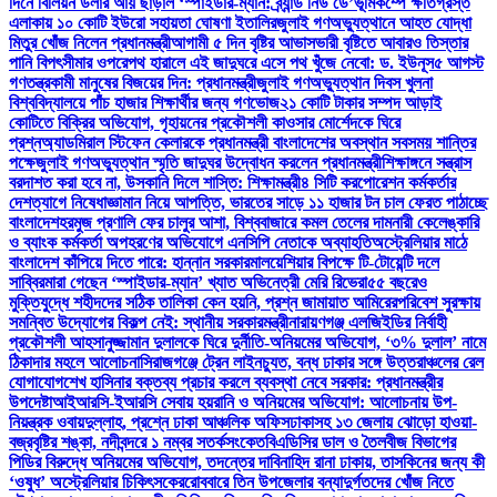
দিনে বিলিয়ন ডলার আয় ছাড়াল ‘স্পাইডার-ম্যান: ব্র্যান্ড নিউ ডে’
ভূমিকম্পে ক্ষতিগ্রস্ত
এলাকায় ১০ কোটি ইউরো সহায়তা ঘোষণা ইতালির
জুলাই গণঅভ্যুত্থানে আহত যোদ্ধা
মিতুর খোঁজ নিলেন প্রধানমন্ত্রী
আগামী ৫ দিন বৃষ্টির আভাস
ভারী বৃষ্টিতে আবারও তিস্তার
পানি বিপৎসীমার ওপরে
পথ হারালে এই জাদুঘরে এসে পথ খুঁজে নেবো: ড. ইউনূস
৫ আগস্ট
গণতন্ত্রকামী মানুষের বিজয়ের দিন: প্রধানমন্ত্রী
জুলাই গণঅভ্যুত্থান দিবস খুলনা
বিশ্ববিদ্যালয়ে পাঁচ হাজার শিক্ষার্থীর জন্য গণভোজ
২১ কোটি টাকার সম্পদ আড়াই
কোটিতে বিক্রির অভিযোগ, গৃহায়নের প্রকৌশলী কাওসার মোর্শেদকে ঘিরে
প্রশ্ন
অ্যাডমিরাল স্টিফেন কেলারকে প্রধানমন্ত্রী বাংলাদেশের অবস্থান সবসময় শান্তির
পক্ষে
জুলাই গণঅভ্যুত্থান স্মৃতি জাদুঘর উদ্বোধন করলেন প্রধানমন্ত্রী
শিক্ষাঙ্গনে সন্ত্রাস
বরদাশত করা হবে না, উসকানি দিলে শাস্তি: শিক্ষামন্ত্রী
৪ সিটি করপোরেশন কর্মকর্তার
দেশত্যাগে নিষেধাজ্ঞা
মান নিয়ে আপত্তি, ভারতের সাড়ে ১১ হাজার টন চাল ফেরত পাঠাচ্ছে
বাংলাদেশ
হরমুজ প্রণালি ফের চালুর আশা, বিশ্ববাজারে কমল তেলের দাম
নারী কেলেঙ্কারি
ও ব্যাংক কর্মকর্তা অপহরণের অভিযোগে এনসিপি নেতাকে অব্যাহতি
অস্ট্রেলিয়ার মাঠে
বাংলাদেশ কাঁপিয়ে দিতে পারে: হান্নান সরকার
মালয়েশিয়ার বিপক্ষে টি-টোয়েন্টি দলে
সাব্বির
মারা গেছেন ‘স্পাইডার-ম্যান’ খ্যাত অভিনেত্রী মেরি রিভেরা
৫৫ বছরেও
মুক্তিযুদ্ধে শহীদদের সঠিক তালিকা কেন হয়নি, প্রশ্ন জামায়াত আমিরের
পরিবেশ সুরক্ষায়
সমন্বিত উদ্যোগের বিকল্প নেই: স্থানীয় সরকারমন্ত্রী
নারায়ণগঞ্জ এলজিইডির নির্বাহী
প্রকৌশলী আহসানুজ্জামান দুলালকে ঘিরে দুর্নীতি-অনিয়মের অভিযোগ, ‘৩% দুলাল’ নামে
ঠিকাদার মহলে আলোচনা
সিরাজগঞ্জে ট্রেন লাইনচ্যুত, বন্ধ ঢাকার সঙ্গে উত্তরাঞ্চলের রেল
যোগাযোগ
শেখ হাসিনার বক্তব্য প্রচার করলে ব্যবস্থা নেবে সরকার: প্রধানমন্ত্রীর
উপদেষ্টা
আইআরসি-ইআরসি সেবায় হয়রানি ও অনিয়মের অভিযোগ: আলোচনায় উপ-
নিয়ন্ত্রক ওবায়দুল্লাহ, প্রশ্নে ঢাকা আঞ্চলিক অফিস
ঢাকাসহ ১৩ জেলায় ঝোড়ো হাওয়া-
বজ্রবৃষ্টির শঙ্কা, নদীবন্দরে ১ নম্বর সতর্কসংকেত
বিএডিসির ডাল ও তৈলবীজ বিভাগের
পিডির বিরুদ্ধে অনিয়মের অভিযোগ, তদন্তের দাবি
নাহিদ রানা ঢাকায়, তাসকিনের জন্য কী
‘ওষুধ’ অস্ট্রেলিয়ার চিকিৎসকের
রোববারে তিন উপজেলার বন্যাদুর্গতদের খোঁজ নিতে