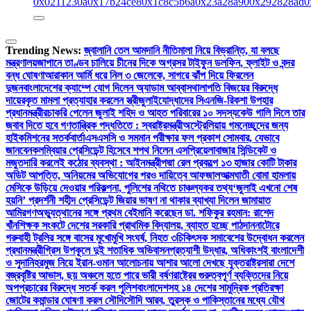
0x0211230a
0x17b24ce8
0x1c8c5b6a
0x23a28a90
0x292828ad
0
Trending News:
জ্বালানি তেল আমদানি নীতিমালা নিয়ে বিভ্রান্তি, যা বলছে
মন্ত্রণালয়
জাপানে তাণ্ডব চালিয়ে চীনের দিকে অগ্রসর টাইফুন ডলফিন, ফ্লাইট ও বন্দর
বন্ধ ঘোষণা
আরাকান আর্মি ধরে নিল ৩ জেলেকে, সাগরে ঝাঁপ দিয়ে ফিরলেন
দুজন
বাংলাদেশের ক্যাম্পে যোগ দিলেন অ্যাডাম আব্বাস
থালাপতি বিজয়ের বিরুদ্ধে
দায়েরকৃত মামলা প্রত্যাহার করলেন স্ত্রী
জুলাইযোদ্ধাদের সিএনজি-রিকশা উপহার
প্রধানমন্ত্রীর
চাকরি পেলেন জুলাই শহিদ ও আহত পরিবারের ১০ সদস্য
কেউ গালি দিলে তার
জবাব দিতে হবে গণতান্ত্রিক পদ্ধতিতে : স্বরাষ্ট্রমন্ত্রী
অস্ট্রেলিয়ায় গমনেচ্ছুদের জন্য
হাইকমিশনের সতর্কবার্তা
এসএসসি ও সমমান পরীক্ষার ফল প্রকাশ সোমবার, যেভাবে
জানবেন
কলম্বিয়ার প্রেসিডেন্ট হিসেবে শপথ নিলেন এসপ্রিয়েলা
বাজার সিন্ডিকেট ও
মজুতদারি করলেই কঠোর ব্যবস্থা : আইনমন্ত্রী
পদ্মা রেল প্রকল্পে ১৩ হাজার কোটি টাকার
অডিট আপত্তি, অনিয়মের অভিযোগের পরও দায়িত্বে আফজাল
আত্মঘাতী বোমা হামলায়
মেসিকে উড়িয়ে দেওয়ার পরিকল্পনা, পুলিশের নথিতে চাঞ্চল্যকর তথ্য
‘জুলাই এখনো শেষ
হয়নি’ প্রদর্শনী শহীদ প্রেসিডেন্ট জিয়ার ভাষণ না থাকার ব্যাখ্যা দিলেন জামায়াত
আমির
গণঅভ্যুত্থানের সঙ্গে প্রথম বেইমানি করেছেন ডা. শফিকুর রহমান: রাশেদ
খাঁন
শিক্ষক সংকটে দেশের সরকারি প্রাথমিক বিদ্যালয়, ব্যাহত হচ্ছে পাঠদান
নাটোরে
গরুবাহী ট্রলির সঙ্গে বাসের মুখোমুখি সংঘর্ষ, নিহত ৩
চিকিৎসক সমাবেশের উদ্বোধন করলেন
প্রধানমন্ত্রী
গ্রিস উপকূলে দুই শতাধিক অভিবাসনপ্রত্যাশী উদ্ধার, অধিকাংশই বাংলাদেশী
ও সুদানি
হরমুজ নিয়ে ইরান-ওমান আলোচনায় আশার আলো দেখছে যুক্তরাষ্ট্র
সারা দেশে
বজ্রবৃষ্টির আভাস, ছয় অঞ্চলে হতে পারে ভারী বর্ষণ
রাষ্ট্রের গুরুত্বপূর্ণ ব্যক্তিদের নিয়ে
অপপ্রচারের বিরুদ্ধে সতর্ক করল পুলিশ
বাংলাদেশসহ ১৪ দেশের সামুদ্রিক প্রতিরক্ষা
জোটের কমান্ডার ঘোষণা করল সৌদি
সৌদি আরব, তুরস্ক ও পাকিস্তানের মধ্যে যৌথ