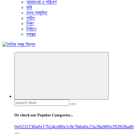
আবহাওয়া ও পরিবেশ
কৃষি
তথ্য প্রযুক্তি
পর্যটন
শিক্ষা
নির্বাচন
স্বাস্থ্য
বাংলা নিউজ পেপার
Search
for:
Or check our Popular Categories...
0x0211230a
0x17b24ce8
0x1c8c5b6a
0x23a28a90
0x292828ad
0