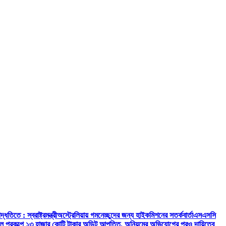
িতে : স্বরাষ্ট্রমন্ত্রী
অস্ট্রেলিয়ায় গমনেচ্ছুদের জন্য হাইকমিশনের সতর্কবার্তা
এসএসসি
রেল প্রকল্পে ১৩ হাজার কোটি টাকার অডিট আপত্তি, অনিয়মের অভিযোগের পরও দায়িত্বে