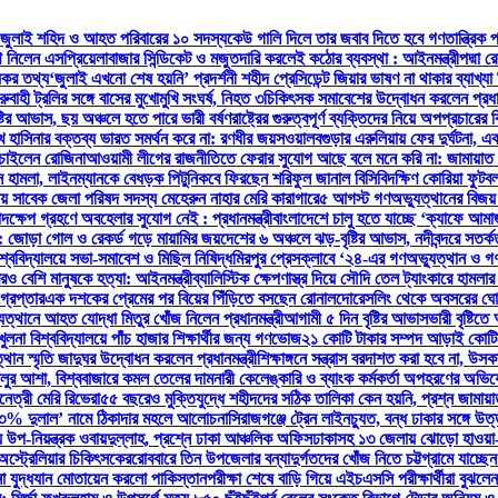
 জুলাই শহিদ ও আহত পরিবারের ১০ সদস্য
কেউ গালি দিলে তার জবাব দিতে হবে গণতান্ত্রিক পদ্ধত
থ নিলেন এসপ্রিয়েলা
বাজার সিন্ডিকেট ও মজুতদারি করলেই কঠোর ব্যবস্থা : আইনমন্ত্রী
পদ্মা 
্যকর তথ্য
‘জুলাই এখনো শেষ হয়নি’ প্রদর্শনী শহীদ প্রেসিডেন্ট জিয়ার ভাষণ না থাকার ব্যাখ্
ুবাহী ট্রলির সঙ্গে বাসের মুখোমুখি সংঘর্ষ, নিহত ৩
চিকিৎসক সমাবেশের উদ্বোধন করলেন প্রধানম
ষ্টির আভাস, ছয় অঞ্চলে হতে পারে ভারী বর্ষণ
রাষ্ট্রের গুরুত্বপূর্ণ ব্যক্তিদের নিয়ে অপপ্রচারের
খ হাসিনার বক্তব্য ভারত সমর্থন করে না: রণধীর জয়সওয়াল
বগুড়ার এরুলিয়ায় ফের দুর্ঘটনা, একসঙ
 চাইলেন রোজিনা
আওয়ামী লীগের রাজনীতিতে ফেরার সুযোগ আছে বলে মনে করি না: জামায়াত
সে হামলা, লাইনম্যানকে বেধড়ক পিটুনি
কবে ফিরছেন শরিফুল জানাল বিসিবি
দক্ষিণ কোরিয়া ফুট
লায় সাবেক জেলা পরিষদ সদস্য মেহেরুন নাহার মেরি কারাগারে
৫ আগস্ট গণঅভ্যুত্থানের বিজয় র
দক্ষেপ গ্রহণে অবহেলার সুযোগ নেই : প্রধানমন্ত্রী
বাংলাদেশে চালু হতে যাচ্ছে ‘ক্যাফে আম
সির: জোড়া গোল ও রেকর্ড গড়ে মায়ামির জয়
দেশের ৬ অঞ্চলে ঝড়-বৃষ্টির আভাস, নদীবন্দরে সতর্ক
শ্ববিদ্যালয়ে সভা-সমাবেশ ও মিছিল নিষিদ্ধ
মিরপুর প্রেসক্লাবে ‘২৪-এর গণঅভ্যুত্থান ও গণ
রও বেশি মানুষকে হত্যা: আইনমন্ত্রী
ব্যালিস্টিক ক্ষেপণাস্ত্র দিয়ে সৌদি তেল ট্যাংকারে হামলার
্রেপ্তার
এক দশকের প্রেমের পর বিয়ের পিঁড়িতে বসছেন রোনালদো
রেসলিং থেকে অবসরের ঘোষ
ত্থানে আহত যোদ্ধা মিতুর খোঁজ নিলেন প্রধানমন্ত্রী
আগামী ৫ দিন বৃষ্টির আভাস
ভারী বৃষ্টি
লনা বিশ্ববিদ্যালয়ে পাঁচ হাজার শিক্ষার্থীর জন্য গণভোজ
২১ কোটি টাকার সম্পদ আড়াই কোটিতে
থান স্মৃতি জাদুঘর উদ্বোধন করলেন প্রধানমন্ত্রী
শিক্ষাঙ্গনে সন্ত্রাস বরদাশত করা হবে না, উসকান
ালুর আশা, বিশ্ববাজারে কমল তেলের দাম
নারী কেলেঙ্কারি ও ব্যাংক কর্মকর্তা অপহরণের অভ
নেত্রী মেরি রিভেরা
৫৫ বছরেও মুক্তিযুদ্ধে শহীদদের সঠিক তালিকা কেন হয়নি, প্রশ্ন জামায়
, ‘৩% দুলাল’ নামে ঠিকাদার মহলে আলোচনা
সিরাজগঞ্জে ট্রেন লাইনচ্যুত, বন্ধ ঢাকার সঙ্গে উ
িয়ন্ত্রক ওবায়দুল্লাহ, প্রশ্নে ঢাকা আঞ্চলিক অফিস
ঢাকাসহ ১৩ জেলায় ঝোড়ো হাওয়া-বজ্
অস্ট্রেলিয়ার চিকিৎসকের
রোববারে তিন উপজেলার বন্যাদুর্গতদের খোঁজ নিতে চট্টগ্রামে যাচ্ছেন প
না যুদ্ধযান মোতায়েন করলো পাকিস্তান
পরীক্ষা শেষে বাড়ি গিয়ে এইচএসসি পরীক্ষার্থীরা বুঝলে