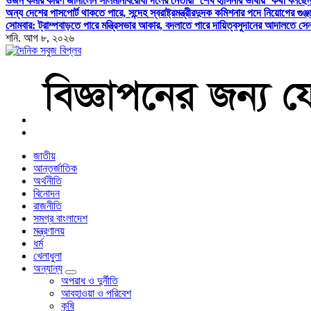
ওজন কমার কারণ জানালেন সালমান
বিরোধী দলের নেতারা ‘শেখ হাসিনার ভাষায়’ কথা বলছেন:
অন্য দেশের পাসপোর্ট থাকতে পারে, সন্দেহ স্বরাষ্ট্রমন্ত্রীর
দুদক কমিশনার পদে নিয়োগের গুঞ্
সোমবার: ট্রাম্প
বাড়তে পারে মন্ত্রিসভার আকার, বদলাতে পারে দায়িত্ব
সুদানের আদালতে সেনা
শনি. আগ ৮, ২০২৬
বাংলা নিউজ পেপার
জাতীয়
আন্তর্জাতিক
অর্থনীতি
বিনোদন
রাজনীতি
সমগ্র বাংলাদেশ
মন্ত্রণালয়
ধর্ম
খেলাধুলা
অন্যান্য
অপরাধ ও দুর্নীতি
আবহাওয়া ও পরিবেশ
কৃষি