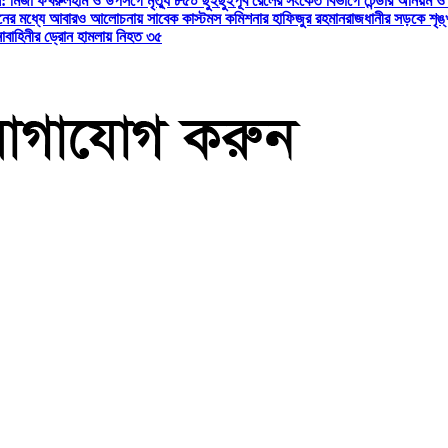
 মির্জা ফখরুল
হাম ও উপসর্গে মৃত্যু ৮৫০ ছুঁইছুঁই
পূর্ব রেলের সংকেত বিভাগে টেন্ডার অনিয়ম 
জনের মধ্যে আবারও আলোচনায় সাবেক কাস্টমস কমিশনার হাফিজুর রহমান
রাজধানীর সড়কে শৃঙ্
বাহিনীর ড্রোন হামলায় নিহত ৩৫