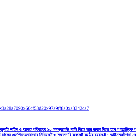
x3a28a709
0x66cf53d2
0x97a9ff8a
0xa3342ca7
 জুলাই শহিদ ও আহত পরিবারের ১০ সদস্য
কেউ গালি দিলে তার জবাব দিতে হবে গণতান্ত্রিক পদ্ধত
থ নিলেন এসপ্রিয়েলা
বাজার সিন্ডিকেট ও মজুতদারি করলেই কঠোর ব্যবস্থা : আইনমন্ত্রী
পদ্মা 