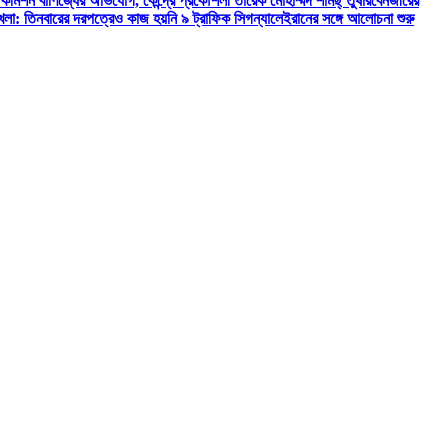
ও কমিশন বাণিজ্যের অভিযোগ, কেন্দ্রে প্রকৌশলী তারেক মোহাম্মদ শামছ্ তুষার
বেনজীরের
খলা: তিনবারের দরপত্রেও কাজ হয়নি ৯ ট্রাফিক সিগন্যালে
ইরানের সঙ্গে আলোচনা শুরু