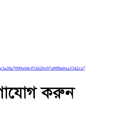
x3a28a709
0x66cf53d2
0x97a9ff8a
0xa3342ca7