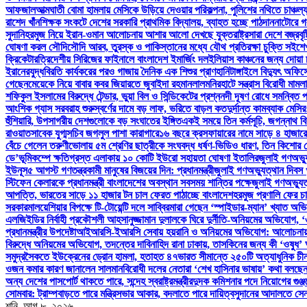
আফজাল
আত্মঘাতী বোমা হামলায় মেসিকে উড়িয়ে দেওয়ার পরিকল্পনা, পুলিশের নথিতে চাঞ্চল
রাশেদ খাঁন
শিক্ষক সংকটে দেশের সরকারি প্রাথমিক বিদ্যালয়, ব্যাহত হচ্ছে পাঠদান
নাটোরে গর
সুদানি
হরমুজ নিয়ে ইরান-ওমান আলোচনায় আশার আলো দেখছে যুক্তরাষ্ট্র
সারা দেশে বজ্রবৃ
ঘোষণা করল সৌদি
সৌদি আরব, তুরস্ক ও পাকিস্তানের মধ্যে যৌথ প্রতিরক্ষা চুক্তি সই
শে
ক্রিকেটার
ত্রিদেশীয় সিরিজের ফাইনালে বাংলাদেশ ইমার্জিং দল
ইলিয়াস কাঞ্চনের জন্য দোয়া
ইরানের
যুদ্ধবিরতি কার্যকরের পরও গাজায় দৈনিক এক শিশুর প্রাণহানি
টাঙ্গাইলে বিদ্যুৎ অফি
গেছেন
মেয়েকে নিয়ে বাবার কবর জিয়ারতে জুবাইদা রহমান
লালমনিরহাটে সন্ত্রাস বিরোধী মাম
শফিকুল ইসলামের বিরুদ্ধে টেন্ডার, ভুয়া বিল ও সিন্ডিকেটের প্রশ্ন
নদী দূষণ রোধে সমন্বিত প
আংশিক গ্যাস সরবরাহ শুরু
স্বর্ণের দামে বড় লাফ, ভরিতে বাড়ল কত
দুর্দান্ত কামব্যাক মে
হুঁশিয়ারি, উপসাগরীয় দেশগুলোকে বড় সংঘাতের ইঙ্গিত
একই সময়ে তিন কর্মসূচি, জগন্নাথ বি
রাওয়াত
সাবেক যুগ্মসচিব জগলুল পাশা কারাগারে
১৬ বছরে ক্রসফায়ারের নামে সাড়ে ৪ হাজারে
বেঁচে গেলেন তরুণী
ভোলায় ৫ম শ্রেণির ছাত্রীকে সংঘবদ্ধ ধর্ষণ-ভিডিও ধারণ, তিন কিশোর গ
ডে’
ভূমিকম্পে ক্ষতিগ্রস্ত এলাকায় ১০ কোটি ইউরো সহায়তা ঘোষণা ইতালির
জুলাই গণঅভ্যু
ইউনূস
৫ আগস্ট গণতন্ত্রকামী মানুষের বিজয়ের দিন: প্রধানমন্ত্রী
জুলাই গণঅভ্যুত্থান দিবস খু
স্টিফেন কেলারকে প্রধানমন্ত্রী বাংলাদেশের অবস্থান সবসময় শান্তির পক্ষে
জুলাই গণঅভ্যুত্
আপত্তি, ভারতের সাড়ে ১১ হাজার টন চাল ফেরত পাঠাচ্ছে বাংলাদেশ
হরমুজ প্রণালি ফের চ
সরকার
মালয়েশিয়ার বিপক্ষে টি-টোয়েন্টি দলে সাব্বির
মারা গেছেন ‘স্পাইডার-ম্যান’ খ্যাত অভি
এলজিইডির নির্বাহী প্রকৌশলী আহসানুজ্জামান দুলালকে ঘিরে দুর্নীতি-অনিয়মের অভিযোগ
প্রধানমন্ত্রীর উপদেষ্টা
আইআরসি-ইআরসি সেবায় হয়রানি ও অনিয়মের অভিযোগ: আলোচনায় উপ-ন
বিরুদ্ধে অনিয়মের অভিযোগ, তদন্তের দাবি
নাহিদ রানা ঢাকায়, তাসকিনের জন্য কী ‘ওষুধ’ 
সমুদ্রসৈকতে ইউক্রেনের ড্রোন হামলা, হতাহত ৪৭
ভারত সীমান্তে ২৫০টি অত্যাধুনিক চী
ওজন কমার কারণ জানালেন সালমান
বিরোধী দলের নেতারা ‘শেখ হাসিনার ভাষায়’ কথা বলছেন:
অন্য দেশের পাসপোর্ট থাকতে পারে, সন্দেহ স্বরাষ্ট্রমন্ত্রীর
দুদক কমিশনার পদে নিয়োগের গুঞ্
সোমবার: ট্রাম্প
বাড়তে পারে মন্ত্রিসভার আকার, বদলাতে পারে দায়িত্ব
সুদানের আদালতে সেনা
শনি. আগ ৮, ২০২৬