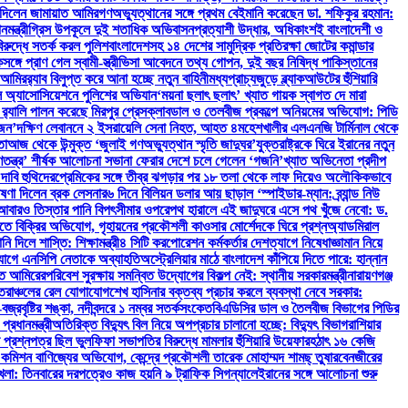
যা দিলেন জামায়াত আমির
গণঅভ্যুত্থানের সঙ্গে প্রথম বেইমানি করেছেন ডা. শফিকুর রহমান:
ন্ত্রী
গ্রিস উপকূলে দুই শতাধিক অভিবাসনপ্রত্যাশী উদ্ধার, অধিকাংশই বাংলাদেশী ও
 বিরুদ্ধে সতর্ক করল পুলিশ
বাংলাদেশসহ ১৪ দেশের সামুদ্রিক প্রতিরক্ষা জোটের কমান্ডার
্গে প্রাণ গেল স্বামী-স্ত্রী
ভিসা আবেদনে তথ্য গোপন, দুই বছর নিষিদ্ধ পাকিস্তানের
 আমির
র‍্যাব বিলুপ্ত করে আনা হচ্ছে নতুন বাহিনী
মধ্যপ্রাচ্যজুড়ে ব্ল্যাকআউটের হুঁশিয়ারি
বল অ্যাসোসিয়েশনে পুলিশের অভিযান
‘ময়না ছলাৎ ছলাৎ’ খ্যাত গায়ক স্বাগত দে মারা
‍্যালি পালন করেছে মিরপুর প্রেসক্লাব
ডাল ও তেলবীজ প্রকল্পে অনিয়মের অভিযোগ: পিডি
াজন’
দক্ষিণ লেবাননে ২ ইসরায়েলি সেনা নিহত, আহত ৪
মহেশখালীর এলএনজি টার্মিনাল থেকে
তা
আজ থেকে উন্মুক্ত ‘জুলাই গণঅভ্যুত্থান স্মৃতি জাদুঘর’
যুক্তরাষ্ট্রকে ঘিরে ইরানের নতুন
তন্ত্র’ শীর্ষক আলোচনা সভা
না ফেরার দেশে চলে গেলেন ‘গজনি’খ্যাত অভিনেতা প্রদীপ
 দাবি হুথিদের
প্রেমিকের সঙ্গে তীব্র ঝগড়ার পর ১৮ তলা থেকে লাফ দিয়েও অলৌকিকভাবে
ণা দিলেন ব্রক লেসনার
৬ দিনে বিলিয়ন ডলার আয় ছাড়াল ‘স্পাইডার-ম্যান: ব্র্যান্ড নিউ
তে আবারও তিস্তার পানি বিপৎসীমার ওপরে
পথ হারালে এই জাদুঘরে এসে পথ খুঁজে নেবো: ড.
 বিক্রির অভিযোগ, গৃহায়নের প্রকৌশলী কাওসার মোর্শেদকে ঘিরে প্রশ্ন
অ্যাডমিরাল
ি দিলে শাস্তি: শিক্ষামন্ত্রী
৪ সিটি করপোরেশন কর্মকর্তার দেশত্যাগে নিষেধাজ্ঞা
মান নিয়ে
িযোগে এনসিপি নেতাকে অব্যাহতি
অস্ট্রেলিয়ার মাঠে বাংলাদেশ কাঁপিয়ে দিতে পারে: হান্নান
াত আমিরের
পরিবেশ সুরক্ষায় সমন্বিত উদ্যোগের বিকল্প নেই: স্থানীয় সরকারমন্ত্রী
নারায়ণগঞ্জ
ত্তরাঞ্চলের রেল যোগাযোগ
শেখ হাসিনার বক্তব্য প্রচার করলে ব্যবস্থা নেবে সরকার:
রবৃষ্টির শঙ্কা, নদীবন্দরে ১ নম্বর সতর্কসংকেত
বিএডিসির ডাল ও তৈলবীজ বিভাগের পিডির
্রধানমন্ত্রী
অতিরিক্ত বিদ্যুৎ বিল নিয়ে অপপ্রচার চালানো হচ্ছে: বিদ্যুৎ বিভাগ
রাশিয়ার
ন প্রশ্নপত্র ছিল ভুল
ফিফা সভাপতির বিরুদ্ধে মামলার হুঁশিয়ারি উয়েফার
হঠাৎ ১৬ কেজি
ও কমিশন বাণিজ্যের অভিযোগ, কেন্দ্রে প্রকৌশলী তারেক মোহাম্মদ শামছ্ তুষার
বেনজীরের
খলা: তিনবারের দরপত্রেও কাজ হয়নি ৯ ট্রাফিক সিগন্যালে
ইরানের সঙ্গে আলোচনা শুরু