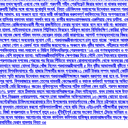
্যকর তথ্য
‘জুলাই এখনো শেষ হয়নি’ প্রদর্শনী শহীদ প্রেসিডেন্ট জিয়ার ভাষণ না থাকার ব্যাখ্
ুবাহী ট্রলির সঙ্গে বাসের মুখোমুখি সংঘর্ষ, নিহত ৩
চিকিৎসক সমাবেশের উদ্বোধন করলেন প্রধানম
ষ্টির আভাস, ছয় অঞ্চলে হতে পারে ভারী বর্ষণ
রাষ্ট্রের গুরুত্বপূর্ণ ব্যক্তিদের নিয়ে অপপ্রচারের
খ হাসিনার বক্তব্য ভারত সমর্থন করে না: রণধীর জয়সওয়াল
বগুড়ার এরুলিয়ায় ফের দুর্ঘটনা, একসঙ
 চাইলেন রোজিনা
আওয়ামী লীগের রাজনীতিতে ফেরার সুযোগ আছে বলে মনে করি না: জামায়াত
সে হামলা, লাইনম্যানকে বেধড়ক পিটুনি
কবে ফিরছেন শরিফুল জানাল বিসিবি
দক্ষিণ কোরিয়া ফুট
লায় সাবেক জেলা পরিষদ সদস্য মেহেরুন নাহার মেরি কারাগারে
৫ আগস্ট গণঅভ্যুত্থানের বিজয় র
দক্ষেপ গ্রহণে অবহেলার সুযোগ নেই : প্রধানমন্ত্রী
বাংলাদেশে চালু হতে যাচ্ছে ‘ক্যাফে আম
সির: জোড়া গোল ও রেকর্ড গড়ে মায়ামির জয়
দেশের ৬ অঞ্চলে ঝড়-বৃষ্টির আভাস, নদীবন্দরে সতর্ক
শ্ববিদ্যালয়ে সভা-সমাবেশ ও মিছিল নিষিদ্ধ
মিরপুর প্রেসক্লাবে ‘২৪-এর গণঅভ্যুত্থান ও গণ
রও বেশি মানুষকে হত্যা: আইনমন্ত্রী
ব্যালিস্টিক ক্ষেপণাস্ত্র দিয়ে সৌদি তেল ট্যাংকারে হামলার
্রেপ্তার
এক দশকের প্রেমের পর বিয়ের পিঁড়িতে বসছেন রোনালদো
রেসলিং থেকে অবসরের ঘোষ
ত্থানে আহত যোদ্ধা মিতুর খোঁজ নিলেন প্রধানমন্ত্রী
আগামী ৫ দিন বৃষ্টির আভাস
ভারী বৃষ্টি
লনা বিশ্ববিদ্যালয়ে পাঁচ হাজার শিক্ষার্থীর জন্য গণভোজ
২১ কোটি টাকার সম্পদ আড়াই কোটিতে
থান স্মৃতি জাদুঘর উদ্বোধন করলেন প্রধানমন্ত্রী
শিক্ষাঙ্গনে সন্ত্রাস বরদাশত করা হবে না, উসকান
ালুর আশা, বিশ্ববাজারে কমল তেলের দাম
নারী কেলেঙ্কারি ও ব্যাংক কর্মকর্তা অপহরণের অভ
নেত্রী মেরি রিভেরা
৫৫ বছরেও মুক্তিযুদ্ধে শহীদদের সঠিক তালিকা কেন হয়নি, প্রশ্ন জামায়
, ‘৩% দুলাল’ নামে ঠিকাদার মহলে আলোচনা
সিরাজগঞ্জে ট্রেন লাইনচ্যুত, বন্ধ ঢাকার সঙ্গে উ
িয়ন্ত্রক ওবায়দুল্লাহ, প্রশ্নে ঢাকা আঞ্চলিক অফিস
ঢাকাসহ ১৩ জেলায় ঝোড়ো হাওয়া-বজ্
অস্ট্রেলিয়ার চিকিৎসকের
রোববারে তিন উপজেলার বন্যাদুর্গতদের খোঁজ নিতে চট্টগ্রামে যাচ্ছেন প
না যুদ্ধযান মোতায়েন করলো পাকিস্তান
পরীক্ষা শেষে বাড়ি গিয়ে এইচএসসি পরীক্ষার্থীরা বুঝলে
 মির্জা ফখরুল
হাম ও উপসর্গে মৃত্যু ৮৫০ ছুঁইছুঁই
পূর্ব রেলের সংকেত বিভাগে টেন্ডার অনিয়ম 
জনের মধ্যে আবারও আলোচনায় সাবেক কাস্টমস কমিশনার হাফিজুর রহমান
রাজধানীর সড়কে শৃঙ্
বাহিনীর ড্রোন হামলায় নিহত ৩৫