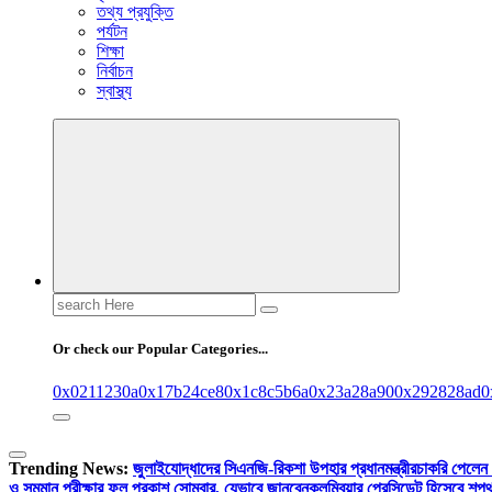
তথ্য প্রযুক্তি
পর্যটন
শিক্ষা
নির্বাচন
স্বাস্থ্য
Search
for:
Or check our Popular Categories...
0x0211230a
0x17b24ce8
0x1c8c5b6a
0x23a28a90
0x292828ad
0
Trending News:
জুলাইযোদ্ধাদের সিএনজি-রিকশা উপহার প্রধানমন্ত্রীর
চাকরি পেলেন
ও সমমান পরীক্ষার ফল প্রকাশ সোমবার, যেভাবে জানবেন
কলম্বিয়ার প্রেসিডেন্ট হিসেবে শপ