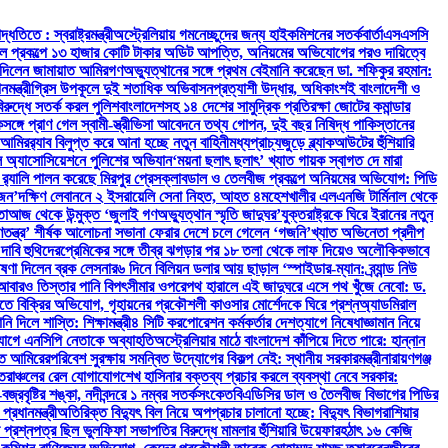
িতে : স্বরাষ্ট্রমন্ত্রী
অস্ট্রেলিয়ায় গমনেচ্ছুদের জন্য হাইকমিশনের সতর্কবার্তা
এসএসসি
রেল প্রকল্পে ১৩ হাজার কোটি টাকার অডিট আপত্তি, অনিয়মের অভিযোগের পরও দায়িত্বে
যা দিলেন জামায়াত আমির
গণঅভ্যুত্থানের সঙ্গে প্রথম বেইমানি করেছেন ডা. শফিকুর রহমান:
ন্ত্রী
গ্রিস উপকূলে দুই শতাধিক অভিবাসনপ্রত্যাশী উদ্ধার, অধিকাংশই বাংলাদেশী ও
 বিরুদ্ধে সতর্ক করল পুলিশ
বাংলাদেশসহ ১৪ দেশের সামুদ্রিক প্রতিরক্ষা জোটের কমান্ডার
্গে প্রাণ গেল স্বামী-স্ত্রী
ভিসা আবেদনে তথ্য গোপন, দুই বছর নিষিদ্ধ পাকিস্তানের
 আমির
র‍্যাব বিলুপ্ত করে আনা হচ্ছে নতুন বাহিনী
মধ্যপ্রাচ্যজুড়ে ব্ল্যাকআউটের হুঁশিয়ারি
বল অ্যাসোসিয়েশনে পুলিশের অভিযান
‘ময়না ছলাৎ ছলাৎ’ খ্যাত গায়ক স্বাগত দে মারা
‍্যালি পালন করেছে মিরপুর প্রেসক্লাব
ডাল ও তেলবীজ প্রকল্পে অনিয়মের অভিযোগ: পিডি
াজন’
দক্ষিণ লেবাননে ২ ইসরায়েলি সেনা নিহত, আহত ৪
মহেশখালীর এলএনজি টার্মিনাল থেকে
তা
আজ থেকে উন্মুক্ত ‘জুলাই গণঅভ্যুত্থান স্মৃতি জাদুঘর’
যুক্তরাষ্ট্রকে ঘিরে ইরানের নতুন
তন্ত্র’ শীর্ষক আলোচনা সভা
না ফেরার দেশে চলে গেলেন ‘গজনি’খ্যাত অভিনেতা প্রদীপ
 দাবি হুথিদের
প্রেমিকের সঙ্গে তীব্র ঝগড়ার পর ১৮ তলা থেকে লাফ দিয়েও অলৌকিকভাবে
ণা দিলেন ব্রক লেসনার
৬ দিনে বিলিয়ন ডলার আয় ছাড়াল ‘স্পাইডার-ম্যান: ব্র্যান্ড নিউ
তে আবারও তিস্তার পানি বিপৎসীমার ওপরে
পথ হারালে এই জাদুঘরে এসে পথ খুঁজে নেবো: ড.
 বিক্রির অভিযোগ, গৃহায়নের প্রকৌশলী কাওসার মোর্শেদকে ঘিরে প্রশ্ন
অ্যাডমিরাল
ি দিলে শাস্তি: শিক্ষামন্ত্রী
৪ সিটি করপোরেশন কর্মকর্তার দেশত্যাগে নিষেধাজ্ঞা
মান নিয়ে
িযোগে এনসিপি নেতাকে অব্যাহতি
অস্ট্রেলিয়ার মাঠে বাংলাদেশ কাঁপিয়ে দিতে পারে: হান্নান
াত আমিরের
পরিবেশ সুরক্ষায় সমন্বিত উদ্যোগের বিকল্প নেই: স্থানীয় সরকারমন্ত্রী
নারায়ণগঞ্জ
ত্তরাঞ্চলের রেল যোগাযোগ
শেখ হাসিনার বক্তব্য প্রচার করলে ব্যবস্থা নেবে সরকার:
রবৃষ্টির শঙ্কা, নদীবন্দরে ১ নম্বর সতর্কসংকেত
বিএডিসির ডাল ও তৈলবীজ বিভাগের পিডির
্রধানমন্ত্রী
অতিরিক্ত বিদ্যুৎ বিল নিয়ে অপপ্রচার চালানো হচ্ছে: বিদ্যুৎ বিভাগ
রাশিয়ার
ন প্রশ্নপত্র ছিল ভুল
ফিফা সভাপতির বিরুদ্ধে মামলার হুঁশিয়ারি উয়েফার
হঠাৎ ১৬ কেজি