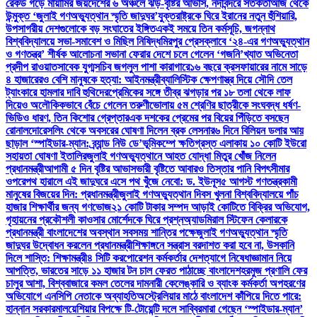
রেকর্ড গড়ে মায়ামির জয়
দেশের ৬ অঞ্চলে ঝড়-বৃষ্টির আভাস, নদীবন্দরে সতর্কতা
আজ থেকে
উন্মুক্ত ‘জুলাই গণঅভ্যুত্থান স্মৃতি জাদুঘর’
যুক্তরাষ্ট্রকে ঘিরে ইরানের নতুন হুঁশিয়ারি,
উপসাগরীয় দেশগুলোকে বড় সংঘাতের ইঙ্গিত
একই সময়ে তিন কর্মসূচি, জগন্নাথ
বিশ্ববিদ্যালয়ে সভা-সমাবেশ ও মিছিল নিষিদ্ধ
মিরপুর প্রেসক্লাবে ‘২৪-এর গণঅভ্যুত্থান
ও গণতন্ত্র’ শীর্ষক আলোচনা সভা
না ফেরার দেশে চলে গেলেন ‘গজনি’খ্যাত অভিনেতা
প্রদীপ রাওয়াত
সাবেক যুগ্মসচিব জগলুল পাশা কারাগারে
১৬ বছরে ক্রসফায়ারের নামে সাড়ে
৪ হাজারেরও বেশি মানুষকে হত্যা: আইনমন্ত্রী
ব্যালিস্টিক ক্ষেপণাস্ত্র দিয়ে সৌদি তেল
ট্যাংকারে হামলার দাবি হুথিদের
প্রেমিকের সঙ্গে তীব্র ঝগড়ার পর ১৮ তলা থেকে লাফ
দিয়েও অলৌকিকভাবে বেঁচে গেলেন তরুণী
ভোলায় ৫ম শ্রেণির ছাত্রীকে সংঘবদ্ধ ধর্ষণ-
ভিডিও ধারণ, তিন কিশোর গ্রেপ্তার
এক দশকের প্রেমের পর বিয়ের পিঁড়িতে বসছেন
রোনালদো
রেসলিং থেকে অবসরের ঘোষণা দিলেন ব্রক লেসনার
৬ দিনে বিলিয়ন ডলার আয়
ছাড়াল ‘স্পাইডার-ম্যান: ব্র্যান্ড নিউ ডে’
ভূমিকম্পে ক্ষতিগ্রস্ত এলাকায় ১০ কোটি ইউরো
সহায়তা ঘোষণা ইতালির
জুলাই গণঅভ্যুত্থানে আহত যোদ্ধা মিতুর খোঁজ নিলেন
প্রধানমন্ত্রী
আগামী ৫ দিন বৃষ্টির আভাস
ভারী বৃষ্টিতে আবারও তিস্তার পানি বিপৎসীমার
ওপরে
পথ হারালে এই জাদুঘরে এসে পথ খুঁজে নেবো: ড. ইউনূস
৫ আগস্ট গণতন্ত্রকামী
মানুষের বিজয়ের দিন: প্রধানমন্ত্রী
জুলাই গণঅভ্যুত্থান দিবস খুলনা বিশ্ববিদ্যালয়ে পাঁচ
হাজার শিক্ষার্থীর জন্য গণভোজ
২১ কোটি টাকার সম্পদ আড়াই কোটিতে বিক্রির অভিযোগ,
গৃহায়নের প্রকৌশলী কাওসার মোর্শেদকে ঘিরে প্রশ্ন
অ্যাডমিরাল স্টিফেন কেলারকে
প্রধানমন্ত্রী বাংলাদেশের অবস্থান সবসময় শান্তির পক্ষে
জুলাই গণঅভ্যুত্থান স্মৃতি
জাদুঘর উদ্বোধন করলেন প্রধানমন্ত্রী
শিক্ষাঙ্গনে সন্ত্রাস বরদাশত করা হবে না, উসকানি
দিলে শাস্তি: শিক্ষামন্ত্রী
৪ সিটি করপোরেশন কর্মকর্তার দেশত্যাগে নিষেধাজ্ঞা
মান নিয়ে
আপত্তি, ভারতের সাড়ে ১১ হাজার টন চাল ফেরত পাঠাচ্ছে বাংলাদেশ
হরমুজ প্রণালি ফের
চালুর আশা, বিশ্ববাজারে কমল তেলের দাম
নারী কেলেঙ্কারি ও ব্যাংক কর্মকর্তা অপহরণের
অভিযোগে এনসিপি নেতাকে অব্যাহতি
অস্ট্রেলিয়ার মাঠে বাংলাদেশ কাঁপিয়ে দিতে পারে:
হান্নান সরকার
মালয়েশিয়ার বিপক্ষে টি-টোয়েন্টি দলে সাব্বির
মারা গেছেন ‘স্পাইডার-ম্যান’