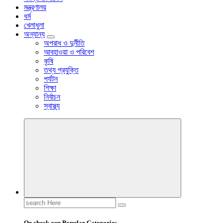
মন্ত্রণালয়
ধর্ম
খেলাধুলা
অন্যান্য
অপরাধ ও দুর্নীতি
আবহাওয়া ও পরিবেশ
কৃষি
তথ্য প্রযুক্তি
পর্যটন
শিক্ষা
নির্বাচন
স্বাস্থ্য
Search
for:
Or check our Popular Categories...