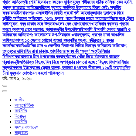
খ্যাত অভিনেত্রী মেরি রিভেরা
৫৫ বছরেও মুক্তিযুদ্ধে শহীদদের সঠিক তালিকা কেন হয়নি,
প্রশ্ন জামায়াত আমিরের
পরিবেশ সুরক্ষায় সমন্বিত উদ্যোগের বিকল্প নেই: স্থানীয়
সরকারমন্ত্রী
নারায়ণগঞ্জ এলজিইডির নির্বাহী প্রকৌশলী আহসানুজ্জামান দুলালকে ঘিরে
দুর্নীতি-অনিয়মের অভিযোগ, ‘৩% দুলাল’ নামে ঠিকাদার মহলে আলোচনা
সিরাজগঞ্জে ট্রেন
লাইনচ্যুত, বন্ধ ঢাকার সঙ্গে উত্তরাঞ্চলের রেল যোগাযোগ
শেখ হাসিনার বক্তব্য প্রচার
করলে ব্যবস্থা নেবে সরকার: প্রধানমন্ত্রীর উপদেষ্টা
আইআরসি-ইআরসি সেবায় হয়রানি ও
অনিয়মের অভিযোগ: আলোচনায় উপ-নিয়ন্ত্রক ওবায়দুল্লাহ, প্রশ্নে ঢাকা আঞ্চলিক
অফিস
ঢাকাসহ ১৩ জেলায় ঝোড়ো হাওয়া-বজ্রবৃষ্টির শঙ্কা, নদীবন্দরে ১ নম্বর
সতর্কসংকেত
বিএডিসির ডাল ও তৈলবীজ বিভাগের পিডির বিরুদ্ধে অনিয়মের অভিযোগ,
তদন্তের দাবি
নাহিদ রানা ঢাকায়, তাসকিনের জন্য কী ‘ওষুধ’ অস্ট্রেলিয়ার
চিকিৎসকের
রোববারে তিন উপজেলার বন্যাদুর্গতদের খোঁজ নিতে চট্টগ্রামে যাচ্ছেন
প্রধানমন্ত্রী
অতিরিক্ত বিদ্যুৎ বিল নিয়ে অপপ্রচার চালানো হচ্ছে: বিদ্যুৎ বিভাগ
রাশিয়ার
সমুদ্রসৈকতে ইউক্রেনের ড্রোন হামলা, হতাহত ৪৭
ভারত সীমান্তে ২৫০টি অত্যাধুনিক
চীনা যুদ্ধযান মোতায়েন করলো পাকিস্তান
রবি. আগ ৯, ২০২৬
জাতীয়
আন্তর্জাতিক
অর্থনীতি
বিনোদন
রাজনীতি
সমগ্র বাংলাদেশ
মন্ত্রণালয়