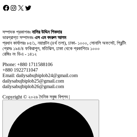
Facebook
Instagram
X
Twitter
সম্পাদক প্রকাশকঃ
নাসির উদ্দিন শিকদার
ভারপ্রাপ্ত সম্পাদকঃ
এস এম বদরুল আলম
প্রধান কার্যালয়ঃ ৮৫/১, নয়াপল্টন (৪র্থ তলা), ঢাকা- ১০০০, সোনালি অফসেট, প্রিন্টিং
প্রেসঃ ১৯৪/৪ ফকিরাপুল, মতিঝিল, ঢাকা থেকে প্রকাশিতঃ ১০০০
রেজিঃ নং ডিএ - ১৪১২
Phone: +880 1711588106
+880 1922711047
Email: dailysabujbiplob24@gmail.com
dailysabujbiplob25@gmail.com
dailysabujbiplob26@gmail.com
Copyright © ২০২৬ দৈনিক সবুজ বিপ্লব |