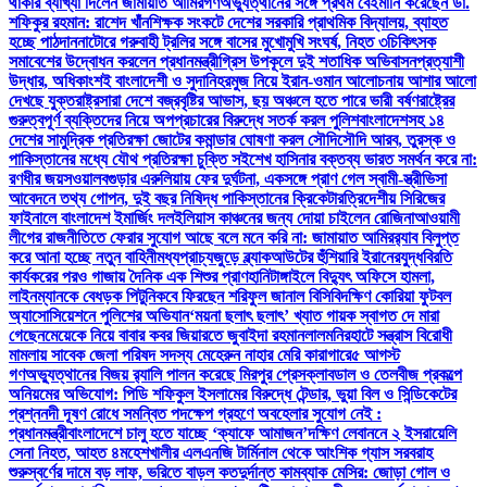
থাকার ব্যাখ্যা দিলেন জামায়াত আমির
গণঅভ্যুত্থানের সঙ্গে প্রথম বেইমানি করেছেন ডা.
শফিকুর রহমান: রাশেদ খাঁন
শিক্ষক সংকটে দেশের সরকারি প্রাথমিক বিদ্যালয়, ব্যাহত
হচ্ছে পাঠদান
নাটোরে গরুবাহী ট্রলির সঙ্গে বাসের মুখোমুখি সংঘর্ষ, নিহত ৩
চিকিৎসক
সমাবেশের উদ্বোধন করলেন প্রধানমন্ত্রী
গ্রিস উপকূলে দুই শতাধিক অভিবাসনপ্রত্যাশী
উদ্ধার, অধিকাংশই বাংলাদেশী ও সুদানি
হরমুজ নিয়ে ইরান-ওমান আলোচনায় আশার আলো
দেখছে যুক্তরাষ্ট্র
সারা দেশে বজ্রবৃষ্টির আভাস, ছয় অঞ্চলে হতে পারে ভারী বর্ষণ
রাষ্ট্রের
গুরুত্বপূর্ণ ব্যক্তিদের নিয়ে অপপ্রচারের বিরুদ্ধে সতর্ক করল পুলিশ
বাংলাদেশসহ ১৪
দেশের সামুদ্রিক প্রতিরক্ষা জোটের কমান্ডার ঘোষণা করল সৌদি
সৌদি আরব, তুরস্ক ও
পাকিস্তানের মধ্যে যৌথ প্রতিরক্ষা চুক্তি সই
শেখ হাসিনার বক্তব্য ভারত সমর্থন করে না:
রণধীর জয়সওয়াল
বগুড়ার এরুলিয়ায় ফের দুর্ঘটনা, একসঙ্গে প্রাণ গেল স্বামী-স্ত্রী
ভিসা
আবেদনে তথ্য গোপন, দুই বছর নিষিদ্ধ পাকিস্তানের ক্রিকেটার
ত্রিদেশীয় সিরিজের
ফাইনালে বাংলাদেশ ইমার্জিং দল
ইলিয়াস কাঞ্চনের জন্য দোয়া চাইলেন রোজিনা
আওয়ামী
লীগের রাজনীতিতে ফেরার সুযোগ আছে বলে মনে করি না: জামায়াত আমির
র‍্যাব বিলুপ্ত
করে আনা হচ্ছে নতুন বাহিনী
মধ্যপ্রাচ্যজুড়ে ব্ল্যাকআউটের হুঁশিয়ারি ইরানের
যুদ্ধবিরতি
কার্যকরের পরও গাজায় দৈনিক এক শিশুর প্রাণহানি
টাঙ্গাইলে বিদ্যুৎ অফিসে হামলা,
লাইনম্যানকে বেধড়ক পিটুনি
কবে ফিরছেন শরিফুল জানাল বিসিবি
দক্ষিণ কোরিয়া ফুটবল
অ্যাসোসিয়েশনে পুলিশের অভিযান
‘ময়না ছলাৎ ছলাৎ’ খ্যাত গায়ক স্বাগত দে মারা
গেছেন
মেয়েকে নিয়ে বাবার কবর জিয়ারতে জুবাইদা রহমান
লালমনিরহাটে সন্ত্রাস বিরোধী
মামলায় সাবেক জেলা পরিষদ সদস্য মেহেরুন নাহার মেরি কারাগারে
৫ আগস্ট
গণঅভ্যুত্থানের বিজয় র‍্যালি পালন করেছে মিরপুর প্রেসক্লাব
ডাল ও তেলবীজ প্রকল্পে
অনিয়মের অভিযোগ: পিডি শফিকুল ইসলামের বিরুদ্ধে টেন্ডার, ভুয়া বিল ও সিন্ডিকেটের
প্রশ্ন
নদী দূষণ রোধে সমন্বিত পদক্ষেপ গ্রহণে অবহেলার সুযোগ নেই :
প্রধানমন্ত্রী
বাংলাদেশে চালু হতে যাচ্ছে ‘ক্যাফে আমাজন’
দক্ষিণ লেবাননে ২ ইসরায়েলি
সেনা নিহত, আহত ৪
মহেশখালীর এলএনজি টার্মিনাল থেকে আংশিক গ্যাস সরবরাহ
শুরু
স্বর্ণের দামে বড় লাফ, ভরিতে বাড়ল কত
দুর্দান্ত কামব্যাক মেসির: জোড়া গোল ও