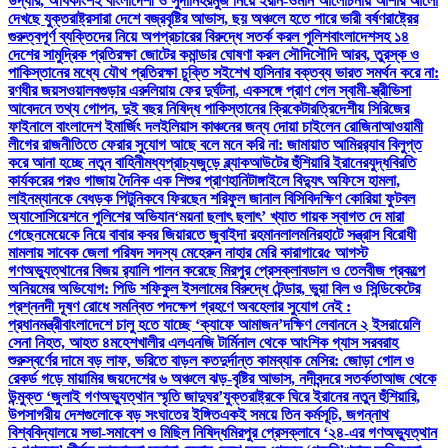
উদ্ধার, অধিকাংশই বাংলাদেশী ও সুদানি
হরমুজ নিয়ে ইরান-ওমান আলোচনায় আশার আলো
দেখছে যুক্তরাষ্ট্র
সারা দেশে বজ্রবৃষ্টির আভাস, ছয় অঞ্চলে হতে পারে ভারী বর্ষণ
রাষ্ট্রের
গুরুত্বপূর্ণ ব্যক্তিদের নিয়ে অপপ্রচারের বিরুদ্ধে সতর্ক করল পুলিশ
বাংলাদেশসহ ১৪
দেশের সামুদ্রিক প্রতিরক্ষা জোটের কমান্ডার ঘোষণা করল সৌদি
সৌদি আরব, তুরস্ক ও
পাকিস্তানের মধ্যে যৌথ প্রতিরক্ষা চুক্তি সই
শেখ হাসিনার বক্তব্য ভারত সমর্থন করে না:
রণধীর জয়সওয়াল
বগুড়ার এরুলিয়ায় ফের দুর্ঘটনা, একসঙ্গে প্রাণ গেল স্বামী-স্ত্রী
ভিসা
আবেদনে তথ্য গোপন, দুই বছর নিষিদ্ধ পাকিস্তানের ক্রিকেটার
ত্রিদেশীয় সিরিজের
ফাইনালে বাংলাদেশ ইমার্জিং দল
ইলিয়াস কাঞ্চনের জন্য দোয়া চাইলেন রোজিনা
আওয়ামী
লীগের রাজনীতিতে ফেরার সুযোগ আছে বলে মনে করি না: জামায়াত আমির
র‍্যাব বিলুপ্ত
করে আনা হচ্ছে নতুন বাহিনী
মধ্যপ্রাচ্যজুড়ে ব্ল্যাকআউটের হুঁশিয়ারি ইরানের
যুদ্ধবিরতি
কার্যকরের পরও গাজায় দৈনিক এক শিশুর প্রাণহানি
টাঙ্গাইলে বিদ্যুৎ অফিসে হামলা,
লাইনম্যানকে বেধড়ক পিটুনি
কবে ফিরছেন শরিফুল জানাল বিসিবি
দক্ষিণ কোরিয়া ফুটবল
অ্যাসোসিয়েশনে পুলিশের অভিযান
‘ময়না ছলাৎ ছলাৎ’ খ্যাত গায়ক স্বাগত দে মারা
গেছেন
মেয়েকে নিয়ে বাবার কবর জিয়ারতে জুবাইদা রহমান
লালমনিরহাটে সন্ত্রাস বিরোধী
মামলায় সাবেক জেলা পরিষদ সদস্য মেহেরুন নাহার মেরি কারাগারে
৫ আগস্ট
গণঅভ্যুত্থানের বিজয় র‍্যালি পালন করেছে মিরপুর প্রেসক্লাব
ডাল ও তেলবীজ প্রকল্পে
অনিয়মের অভিযোগ: পিডি শফিকুল ইসলামের বিরুদ্ধে টেন্ডার, ভুয়া বিল ও সিন্ডিকেটের
প্রশ্ন
নদী দূষণ রোধে সমন্বিত পদক্ষেপ গ্রহণে অবহেলার সুযোগ নেই :
প্রধানমন্ত্রী
বাংলাদেশে চালু হতে যাচ্ছে ‘ক্যাফে আমাজন’
দক্ষিণ লেবাননে ২ ইসরায়েলি
সেনা নিহত, আহত ৪
মহেশখালীর এলএনজি টার্মিনাল থেকে আংশিক গ্যাস সরবরাহ
শুরু
স্বর্ণের দামে বড় লাফ, ভরিতে বাড়ল কত
দুর্দান্ত কামব্যাক মেসির: জোড়া গোল ও
রেকর্ড গড়ে মায়ামির জয়
দেশের ৬ অঞ্চলে ঝড়-বৃষ্টির আভাস, নদীবন্দরে সতর্কতা
আজ থেকে
উন্মুক্ত ‘জুলাই গণঅভ্যুত্থান স্মৃতি জাদুঘর’
যুক্তরাষ্ট্রকে ঘিরে ইরানের নতুন হুঁশিয়ারি,
উপসাগরীয় দেশগুলোকে বড় সংঘাতের ইঙ্গিত
একই সময়ে তিন কর্মসূচি, জগন্নাথ
বিশ্ববিদ্যালয়ে সভা-সমাবেশ ও মিছিল নিষিদ্ধ
মিরপুর প্রেসক্লাবে ‘২৪-এর গণঅভ্যুত্থান