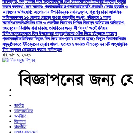
লাইনচ্যুত, বন্ধ ঢাকার সঙ্গে উত্তরাঞ্চলের রেল যোগাযোগ
শেখ হাসিনার বক্তব্য প্রচার
করলে ব্যবস্থা নেবে সরকার: প্রধানমন্ত্রীর উপদেষ্টা
আইআরসি-ইআরসি সেবায় হয়রানি ও
অনিয়মের অভিযোগ: আলোচনায় উপ-নিয়ন্ত্রক ওবায়দুল্লাহ, প্রশ্নে ঢাকা আঞ্চলিক
অফিস
ঢাকাসহ ১৩ জেলায় ঝোড়ো হাওয়া-বজ্রবৃষ্টির শঙ্কা, নদীবন্দরে ১ নম্বর
সতর্কসংকেত
বিএডিসির ডাল ও তৈলবীজ বিভাগের পিডির বিরুদ্ধে অনিয়মের অভিযোগ,
তদন্তের দাবি
নাহিদ রানা ঢাকায়, তাসকিনের জন্য কী ‘ওষুধ’ অস্ট্রেলিয়ার
চিকিৎসকের
রোববারে তিন উপজেলার বন্যাদুর্গতদের খোঁজ নিতে চট্টগ্রামে যাচ্ছেন
প্রধানমন্ত্রী
অতিরিক্ত বিদ্যুৎ বিল নিয়ে অপপ্রচার চালানো হচ্ছে: বিদ্যুৎ বিভাগ
রাশিয়ার
সমুদ্রসৈকতে ইউক্রেনের ড্রোন হামলা, হতাহত ৪৭
ভারত সীমান্তে ২৫০টি অত্যাধুনিক
চীনা যুদ্ধযান মোতায়েন করলো পাকিস্তান
রবি. আগ ৯, ২০২৬
বাংলা নিউজ পেপার
জাতীয়
আন্তর্জাতিক
অর্থনীতি
বিনোদন
রাজনীতি
সমগ্র বাংলাদেশ