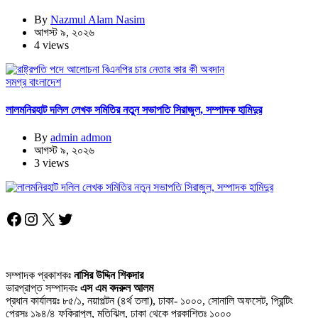
By
Nazmul Alam Nasim
আগস্ট ৯, ২০২৬
4 views
সমগ্র বাংলাদেশ
লালমনিরহাট দলিল লেখক সমিতির নতুন সভাপতি সিরাজুল, সম্পাদক হামিদুর
By
admin admon
আগস্ট ৯, ২০২৬
3 views
Facebook
Instagram
X
Twitter
সম্পাদক প্রকাশকঃ
নাসির উদ্দিন শিকদার
ভারপ্রাপ্ত সম্পাদকঃ
এস এম বদরুল আলম
প্রধান কার্যালয়ঃ ৮৫/১, নয়াপল্টন (৪র্থ তলা), ঢাকা- ১০০০, সোনালি অফসেট, প্রিন্টিং
প্রেসঃ ১৯৪/৪ ফকিরাপুল, মতিঝিল, ঢাকা থেকে প্রকাশিতঃ ১০০০