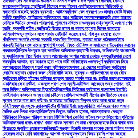
হাইকমিশনের সতর্কবার্তা
এসএসসি ও সমমান পরীক্ষার ফল প্রকাশ সোমবার, যেভাবে
জানবেন
কলম্বিয়ার প্রেসিডেন্ট হিসেবে শপথ নিলেন এসপ্রিয়েলা
বাজার সিন্ডিকেট ও
মজুতদারি করলেই কঠোর ব্যবস্থা : আইনমন্ত্রী
পদ্মা রেল প্রকল্পে ১৩ হাজার কোটি টাকার
অডিট আপত্তি, অনিয়মের অভিযোগের পরও দায়িত্বে আফজাল
আত্মঘাতী বোমা হামলায়
মেসিকে উড়িয়ে দেওয়ার পরিকল্পনা, পুলিশের নথিতে চাঞ্চল্যকর তথ্য
‘জুলাই এখনো শেষ
হয়নি’ প্রদর্শনী শহীদ প্রেসিডেন্ট জিয়ার ভাষণ না থাকার ব্যাখ্যা দিলেন জামায়াত
আমির
গণঅভ্যুত্থানের সঙ্গে প্রথম বেইমানি করেছেন ডা. শফিকুর রহমান: রাশেদ
খাঁন
শিক্ষক সংকটে দেশের সরকারি প্রাথমিক বিদ্যালয়, ব্যাহত হচ্ছে পাঠদান
নাটোরে
গরুবাহী ট্রলির সঙ্গে বাসের মুখোমুখি সংঘর্ষ, নিহত ৩
চিকিৎসক সমাবেশের উদ্বোধন করলেন
প্রধানমন্ত্রী
গ্রিস উপকূলে দুই শতাধিক অভিবাসনপ্রত্যাশী উদ্ধার, অধিকাংশই বাংলাদেশী
ও সুদানি
হরমুজ নিয়ে ইরান-ওমান আলোচনায় আশার আলো দেখছে যুক্তরাষ্ট্র
সারা দেশে
বজ্রবৃষ্টির আভাস, ছয় অঞ্চলে হতে পারে ভারী বর্ষণ
রাষ্ট্রের গুরুত্বপূর্ণ ব্যক্তিদের নিয়ে
অপপ্রচারের বিরুদ্ধে সতর্ক করল পুলিশ
বাংলাদেশসহ ১৪ দেশের সামুদ্রিক প্রতিরক্ষা
জোটের কমান্ডার ঘোষণা করল সৌদি
সৌদি আরব, তুরস্ক ও পাকিস্তানের মধ্যে যৌথ
প্রতিরক্ষা চুক্তি সই
শেখ হাসিনার বক্তব্য ভারত সমর্থন করে না: রণধীর জয়সওয়াল
বগুড়ার
এরুলিয়ায় ফের দুর্ঘটনা, একসঙ্গে প্রাণ গেল স্বামী-স্ত্রী
ভিসা আবেদনে তথ্য গোপন, দুই
বছর নিষিদ্ধ পাকিস্তানের ক্রিকেটার
ত্রিদেশীয় সিরিজের ফাইনালে বাংলাদেশ ইমার্জিং
দল
ইলিয়াস কাঞ্চনের জন্য দোয়া চাইলেন রোজিনা
আওয়ামী লীগের রাজনীতিতে ফেরার
সুযোগ আছে বলে মনে করি না: জামায়াত আমির
র‍্যাব বিলুপ্ত করে আনা হচ্ছে নতুন
বাহিনী
মধ্যপ্রাচ্যজুড়ে ব্ল্যাকআউটের হুঁশিয়ারি ইরানের
যুদ্ধবিরতি কার্যকরের পরও গাজায়
দৈনিক এক শিশুর প্রাণহানি
টাঙ্গাইলে বিদ্যুৎ অফিসে হামলা, লাইনম্যানকে বেধড়ক
পিটুনি
কবে ফিরছেন শরিফুল জানাল বিসিবি
দক্ষিণ কোরিয়া ফুটবল অ্যাসোসিয়েশনে পুলিশের
অভিযান
‘ময়না ছলাৎ ছলাৎ’ খ্যাত গায়ক স্বাগত দে মারা গেছেন
মেয়েকে নিয়ে বাবার কবর
জিয়ারতে জুবাইদা রহমান
লালমনিরহাটে সন্ত্রাস বিরোধী মামলায় সাবেক জেলা পরিষদ সদস্য
মেহেরুন নাহার মেরি কারাগারে
৫ আগস্ট গণঅভ্যুত্থানের বিজয় র‍্যালি পালন করেছে