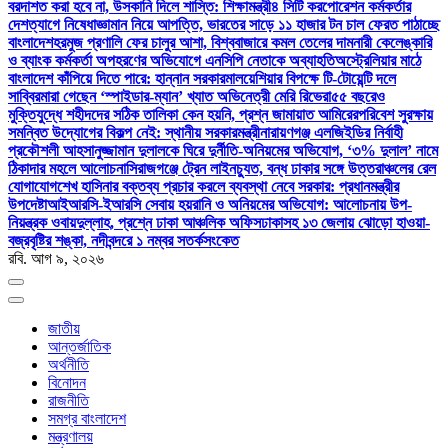
বরদাশত করা হবে না, উসকানি দিলে শাস্তি: শিক্ষামন্ত্রী
৪ সিটি করপোরেশন কর্মকর্তার
দেশত্যাগে নিষেধাজ্ঞা
মান নিয়ে আপত্তি, ভারতের সাড়ে ১১ হাজার টন চাল ফেরত পাঠাচ্ছে
বাংলাদেশ
হরমুজ প্রণালি ফের চালুর আশা, বিশ্ববাজারে কমল তেলের দাম
নারী কেলেঙ্কারি
ও ব্যাংক কর্মকর্তা অপহরণের অভিযোগে এনসিপি নেতাকে অব্যাহতি
অস্ট্রেলিয়ার মাঠে
বাংলাদেশ কাঁপিয়ে দিতে পারে: হান্নান সরকার
মালয়েশিয়ার বিপক্ষে টি-টোয়েন্টি দলে
সাব্বির
মারা গেছেন ‘স্পাইডার-ম্যান’ খ্যাত অভিনেত্রী মেরি রিভেরা
৫৫ বছরেও
মুক্তিযুদ্ধে শহীদদের সঠিক তালিকা কেন হয়নি, প্রশ্ন জামায়াত আমিরের
পরিবেশ সুরক্ষায়
সমন্বিত উদ্যোগের বিকল্প নেই: স্থানীয় সরকারমন্ত্রী
নারায়ণগঞ্জ এলজিইডির নির্বাহী
প্রকৌশলী আহসানুজ্জামান দুলালকে ঘিরে দুর্নীতি-অনিয়মের অভিযোগ, ‘৩% দুলাল’ নামে
ঠিকাদার মহলে আলোচনা
সিরাজগঞ্জে ট্রেন লাইনচ্যুত, বন্ধ ঢাকার সঙ্গে উত্তরাঞ্চলের রেল
যোগাযোগ
শেখ হাসিনার বক্তব্য প্রচার করলে ব্যবস্থা নেবে সরকার: প্রধানমন্ত্রীর
উপদেষ্টা
আইআরসি-ইআরসি সেবায় হয়রানি ও অনিয়মের অভিযোগ: আলোচনায় উপ-
নিয়ন্ত্রক ওবায়দুল্লাহ, প্রশ্নে ঢাকা আঞ্চলিক অফিস
ঢাকাসহ ১৩ জেলায় ঝোড়ো হাওয়া-
বজ্রবৃষ্টির শঙ্কা, নদীবন্দরে ১ নম্বর সতর্কসংকেত
রবি. আগ ৯, ২০২৬
জাতীয়
আন্তর্জাতিক
অর্থনীতি
বিনোদন
রাজনীতি
সমগ্র বাংলাদেশ
মন্ত্রণালয়