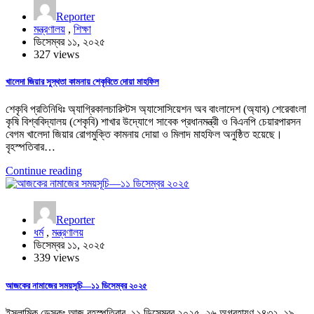
Reporter
মন্ত্রণালয়
,
শিক্ষা
ডিসেম্বর ১১, ২০২৫
327 views
খালেদা জিয়ার সুস্থতা কামনায় শেকৃবিতে দোয়া মাহফিল
শেকৃবি প্রতিনিধিঃ অ্যাগ্রিকালচারিস্টস অ্যাসোসিয়েশন অব বাংলাদেশ (অ্যাব) শেরেবাংলা
কৃষি বিশ্ববিদ্যালয় (শেকৃবি) শাখার উদ্যোগে সাবেক প্রধানমন্ত্রী ও বিএনপি চেয়ারপারসন
বেগম খালেদা জিয়ার রোগমুক্তি কামনায় দোয়া ও মিলাদ মাহফিল অনুষ্ঠিত হয়েছে।
বৃহস্পতিবার…
Continue reading
Reporter
ধর্ম
,
মন্ত্রণালয়
ডিসেম্বর ১১, ২০২৫
339 views
আজকের নামাজের সময়সূচি—১১ ডিসেম্বর ২০২৫
ইসলামিক ডেস্কঃ আজ বৃহস্পতিবার, ১১ ডিসেম্বর ২০২৫, ২৬ অগ্রহায়ণ ১৪৩২, ১৯