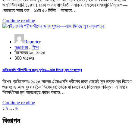
জমাদিউস সানি ১৪৪৭। ঢাকা ও এর পার্শ্ববর্তী এলাকার নামাজের সময়সূচি নিম্নরূপ—
জোহরের সময় শুরু – ১১টা ৫৫ মিনিট। আসরের…
Continue reading
Reporter
মন্ত্রণালয়
,
শিক্ষা
ডিসেম্বর ১০, ২০২৫
300 views
এইচএসসি পরীক্ষার্থীদের জন্য সুখবর—আজ মিলছে মূল নম্বরপত্র
বিশেষ প্রতিবেদকঃ ২০২৫ সালের এইচএসসি পরীক্ষার ঢাকা বোর্ডের মূল নম্বরপত্র বিতরণ
শুরু হচ্ছে আজ বুধবার (১০ ডিসেম্বর) থেকে যা চলবে ২২ ডিসেম্বর পর্যন্ত। এ সময়ে
শিক্ষার্থীদের মূল নম্বরপত্র গ্রহণ করতে…
Continue reading
Posts
১
২
…
৬
pagination
বিজ্ঞাপন