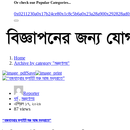
Or check our Popular Categories...
0x0211230a
0x17b24ce8
0x1c8c5b6a
0x23a28a90
0x292828ad
0
Home
Archive by category "মন্ত্রণালয়"
Save
Reporter
ধর্ম
,
মন্ত্রণালয়
এপ্রিল ১৭, ২০২৬
87 views
“হজযাত্রার ফ্লাইট শুরু আজ মধ্যরাতে”