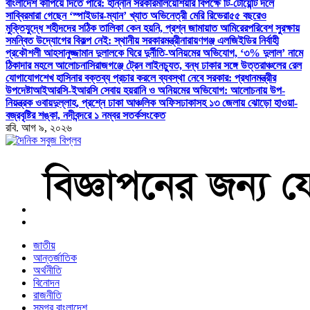
বাংলাদেশ কাঁপিয়ে দিতে পারে: হান্নান সরকার
মালয়েশিয়ার বিপক্ষে টি-টোয়েন্টি দলে
সাব্বির
মারা গেছেন ‘স্পাইডার-ম্যান’ খ্যাত অভিনেত্রী মেরি রিভেরা
৫৫ বছরেও
মুক্তিযুদ্ধে শহীদদের সঠিক তালিকা কেন হয়নি, প্রশ্ন জামায়াত আমিরের
পরিবেশ সুরক্ষায়
সমন্বিত উদ্যোগের বিকল্প নেই: স্থানীয় সরকারমন্ত্রী
নারায়ণগঞ্জ এলজিইডির নির্বাহী
প্রকৌশলী আহসানুজ্জামান দুলালকে ঘিরে দুর্নীতি-অনিয়মের অভিযোগ, ‘৩% দুলাল’ নামে
ঠিকাদার মহলে আলোচনা
সিরাজগঞ্জে ট্রেন লাইনচ্যুত, বন্ধ ঢাকার সঙ্গে উত্তরাঞ্চলের রেল
যোগাযোগ
শেখ হাসিনার বক্তব্য প্রচার করলে ব্যবস্থা নেবে সরকার: প্রধানমন্ত্রীর
উপদেষ্টা
আইআরসি-ইআরসি সেবায় হয়রানি ও অনিয়মের অভিযোগ: আলোচনায় উপ-
নিয়ন্ত্রক ওবায়দুল্লাহ, প্রশ্নে ঢাকা আঞ্চলিক অফিস
ঢাকাসহ ১৩ জেলায় ঝোড়ো হাওয়া-
বজ্রবৃষ্টির শঙ্কা, নদীবন্দরে ১ নম্বর সতর্কসংকেত
রবি. আগ ৯, ২০২৬
বাংলা নিউজ পেপার
জাতীয়
আন্তর্জাতিক
অর্থনীতি
বিনোদন
রাজনীতি
সমগ্র বাংলাদেশ