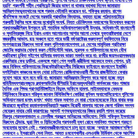
মেসিকে উড়িয়ে দেওয়ার পরিকল্পনা, পুলিশের নথিতে চাঞ্চল্যকর তথ্য
‘জুলাই এখনো শেষ
হয়নি’ প্রদর্শনী শহীদ প্রেসিডেন্ট জিয়ার ভাষণ না থাকার ব্যাখ্যা দিলেন জামায়াত
আমির
গণঅভ্যুত্থানের সঙ্গে প্রথম বেইমানি করেছেন ডা. শফিকুর রহমান: রাশেদ
খাঁন
শিক্ষক সংকটে দেশের সরকারি প্রাথমিক বিদ্যালয়, ব্যাহত হচ্ছে পাঠদান
নাটোরে
গরুবাহী ট্রলির সঙ্গে বাসের মুখোমুখি সংঘর্ষ, নিহত ৩
চিকিৎসক সমাবেশের উদ্বোধন করলেন
প্রধানমন্ত্রী
গ্রিস উপকূলে দুই শতাধিক অভিবাসনপ্রত্যাশী উদ্ধার, অধিকাংশই বাংলাদেশী
ও সুদানি
হরমুজ নিয়ে ইরান-ওমান আলোচনায় আশার আলো দেখছে যুক্তরাষ্ট্র
সারা দেশে
বজ্রবৃষ্টির আভাস, ছয় অঞ্চলে হতে পারে ভারী বর্ষণ
রাষ্ট্রের গুরুত্বপূর্ণ ব্যক্তিদের নিয়ে
অপপ্রচারের বিরুদ্ধে সতর্ক করল পুলিশ
বাংলাদেশসহ ১৪ দেশের সামুদ্রিক প্রতিরক্ষা
জোটের কমান্ডার ঘোষণা করল সৌদি
সৌদি আরব, তুরস্ক ও পাকিস্তানের মধ্যে যৌথ
প্রতিরক্ষা চুক্তি সই
শেখ হাসিনার বক্তব্য ভারত সমর্থন করে না: রণধীর জয়সওয়াল
বগুড়ার
এরুলিয়ায় ফের দুর্ঘটনা, একসঙ্গে প্রাণ গেল স্বামী-স্ত্রী
ভিসা আবেদনে তথ্য গোপন, দুই
বছর নিষিদ্ধ পাকিস্তানের ক্রিকেটার
ত্রিদেশীয় সিরিজের ফাইনালে বাংলাদেশ ইমার্জিং
দল
ইলিয়াস কাঞ্চনের জন্য দোয়া চাইলেন রোজিনা
আওয়ামী লীগের রাজনীতিতে ফেরার
সুযোগ আছে বলে মনে করি না: জামায়াত আমির
র‍্যাব বিলুপ্ত করে আনা হচ্ছে নতুন
বাহিনী
মধ্যপ্রাচ্যজুড়ে ব্ল্যাকআউটের হুঁশিয়ারি ইরানের
যুদ্ধবিরতি কার্যকরের পরও গাজায়
দৈনিক এক শিশুর প্রাণহানি
টাঙ্গাইলে বিদ্যুৎ অফিসে হামলা, লাইনম্যানকে বেধড়ক
পিটুনি
কবে ফিরছেন শরিফুল জানাল বিসিবি
দক্ষিণ কোরিয়া ফুটবল অ্যাসোসিয়েশনে পুলিশের
অভিযান
‘ময়না ছলাৎ ছলাৎ’ খ্যাত গায়ক স্বাগত দে মারা গেছেন
মেয়েকে নিয়ে বাবার কবর
জিয়ারতে জুবাইদা রহমান
লালমনিরহাটে সন্ত্রাস বিরোধী মামলায় সাবেক জেলা পরিষদ সদস্য
মেহেরুন নাহার মেরি কারাগারে
৫ আগস্ট গণঅভ্যুত্থানের বিজয় র‍্যালি পালন করেছে
মিরপুর প্রেসক্লাব
ডাল ও তেলবীজ প্রকল্পে অনিয়মের অভিযোগ: পিডি শফিকুল ইসলামের
বিরুদ্ধে টেন্ডার, ভুয়া বিল ও সিন্ডিকেটের প্রশ্ন
নদী দূষণ রোধে সমন্বিত পদক্ষেপ গ্রহণে
অবহেলার সুযোগ নেই : প্রধানমন্ত্রী
বাংলাদেশে চালু হতে যাচ্ছে ‘ক্যাফে আমাজন’
দক্ষিণ
লেবাননে ২ ইসরায়েলি সেনা নিহত, আহত ৪
মহেশখালীর এলএনজি টার্মিনাল থেকে আংশিক