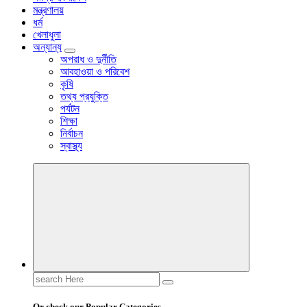
মন্ত্রণালয়
ধর্ম
খেলাধুলা
অন্যান্য
অপরাধ ও দুর্নীতি
আবহাওয়া ও পরিবেশ
কৃষি
তথ্য প্রযুক্তি
পর্যটন
শিক্ষা
নির্বাচন
স্বাস্থ্য
Search
for:
Or check our Popular Categories...