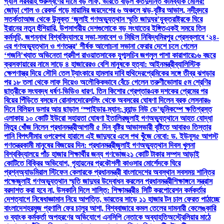
গ্যাস সরবরাহ শুরু
স্বর্ণের দামে বড় লাফ, ভরিতে বাড়ল কত
দুর্দান্ত কামব্যাক মেসির:
জোড়া গোল ও রেকর্ড গড়ে মায়ামির জয়
দেশের ৬ অঞ্চলে ঝড়-বৃষ্টির আভাস, নদীবন্দরে
সতর্কতা
আজ থেকে উন্মুক্ত ‘জুলাই গণঅভ্যুত্থান স্মৃতি জাদুঘর’
যুক্তরাষ্ট্রকে ঘিরে
ইরানের নতুন হুঁশিয়ারি, উপসাগরীয় দেশগুলোকে বড় সংঘাতের ইঙ্গিত
একই সময়ে তিন
কর্মসূচি, জগন্নাথ বিশ্ববিদ্যালয়ে সভা-সমাবেশ ও মিছিল নিষিদ্ধ
মিরপুর প্রেসক্লাবে ‘২৪-
এর গণঅভ্যুত্থান ও গণতন্ত্র’ শীর্ষক আলোচনা সভা
না ফেরার দেশে চলে গেলেন
‘গজনি’খ্যাত অভিনেতা প্রদীপ রাওয়াত
সাবেক যুগ্মসচিব জগলুল পাশা কারাগারে
১৬ বছরে
ক্রসফায়ারের নামে সাড়ে ৪ হাজারেরও বেশি মানুষকে হত্যা: আইনমন্ত্রী
ব্যালিস্টিক
ক্ষেপণাস্ত্র দিয়ে সৌদি তেল ট্যাংকারে হামলার দাবি হুথিদের
প্রেমিকের সঙ্গে তীব্র ঝগড়ার
পর ১৮ তলা থেকে লাফ দিয়েও অলৌকিকভাবে বেঁচে গেলেন তরুণী
ভোলায় ৫ম শ্রেণির
ছাত্রীকে সংঘবদ্ধ ধর্ষণ-ভিডিও ধারণ, তিন কিশোর গ্রেপ্তার
এক দশকের প্রেমের পর
বিয়ের পিঁড়িতে বসছেন রোনালদো
রেসলিং থেকে অবসরের ঘোষণা দিলেন ব্রক লেসনার
৬
দিনে বিলিয়ন ডলার আয় ছাড়াল ‘স্পাইডার-ম্যান: ব্র্যান্ড নিউ ডে’
ভূমিকম্পে ক্ষতিগ্রস্ত
এলাকায় ১০ কোটি ইউরো সহায়তা ঘোষণা ইতালির
জুলাই গণঅভ্যুত্থানে আহত যোদ্ধা
মিতুর খোঁজ নিলেন প্রধানমন্ত্রী
আগামী ৫ দিন বৃষ্টির আভাস
ভারী বৃষ্টিতে আবারও তিস্তার
পানি বিপৎসীমার ওপরে
পথ হারালে এই জাদুঘরে এসে পথ খুঁজে নেবো: ড. ইউনূস
৫ আগস্ট
গণতন্ত্রকামী মানুষের বিজয়ের দিন: প্রধানমন্ত্রী
জুলাই গণঅভ্যুত্থান দিবস খুলনা
বিশ্ববিদ্যালয়ে পাঁচ হাজার শিক্ষার্থীর জন্য গণভোজ
২১ কোটি টাকার সম্পদ আড়াই
কোটিতে বিক্রির অভিযোগ, গৃহায়নের প্রকৌশলী কাওসার মোর্শেদকে ঘিরে
প্রশ্ন
অ্যাডমিরাল স্টিফেন কেলারকে প্রধানমন্ত্রী বাংলাদেশের অবস্থান সবসময় শান্তির
পক্ষে
জুলাই গণঅভ্যুত্থান স্মৃতি জাদুঘর উদ্বোধন করলেন প্রধানমন্ত্রী
শিক্ষাঙ্গনে সন্ত্রাস
বরদাশত করা হবে না, উসকানি দিলে শাস্তি: শিক্ষামন্ত্রী
৪ সিটি করপোরেশন কর্মকর্তার
দেশত্যাগে নিষেধাজ্ঞা
মান নিয়ে আপত্তি, ভারতের সাড়ে ১১ হাজার টন চাল ফেরত পাঠাচ্ছে
বাংলাদেশ
হরমুজ প্রণালি ফের চালুর আশা, বিশ্ববাজারে কমল তেলের দাম
নারী কেলেঙ্কারি
ও ব্যাংক কর্মকর্তা অপহরণের অভিযোগে এনসিপি নেতাকে অব্যাহতি
অস্ট্রেলিয়ার মাঠে