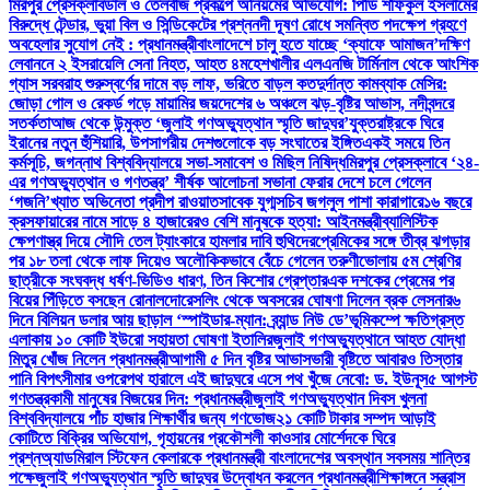
মিরপুর প্রেসক্লাব
ডাল ও তেলবীজ প্রকল্পে অনিয়মের অভিযোগ: পিডি শফিকুল ইসলামের
বিরুদ্ধে টেন্ডার, ভুয়া বিল ও সিন্ডিকেটের প্রশ্ন
নদী দূষণ রোধে সমন্বিত পদক্ষেপ গ্রহণে
অবহেলার সুযোগ নেই : প্রধানমন্ত্রী
বাংলাদেশে চালু হতে যাচ্ছে ‘ক্যাফে আমাজন’
দক্ষিণ
লেবাননে ২ ইসরায়েলি সেনা নিহত, আহত ৪
মহেশখালীর এলএনজি টার্মিনাল থেকে আংশিক
গ্যাস সরবরাহ শুরু
স্বর্ণের দামে বড় লাফ, ভরিতে বাড়ল কত
দুর্দান্ত কামব্যাক মেসির:
জোড়া গোল ও রেকর্ড গড়ে মায়ামির জয়
দেশের ৬ অঞ্চলে ঝড়-বৃষ্টির আভাস, নদীবন্দরে
সতর্কতা
আজ থেকে উন্মুক্ত ‘জুলাই গণঅভ্যুত্থান স্মৃতি জাদুঘর’
যুক্তরাষ্ট্রকে ঘিরে
ইরানের নতুন হুঁশিয়ারি, উপসাগরীয় দেশগুলোকে বড় সংঘাতের ইঙ্গিত
একই সময়ে তিন
কর্মসূচি, জগন্নাথ বিশ্ববিদ্যালয়ে সভা-সমাবেশ ও মিছিল নিষিদ্ধ
মিরপুর প্রেসক্লাবে ‘২৪-
এর গণঅভ্যুত্থান ও গণতন্ত্র’ শীর্ষক আলোচনা সভা
না ফেরার দেশে চলে গেলেন
‘গজনি’খ্যাত অভিনেতা প্রদীপ রাওয়াত
সাবেক যুগ্মসচিব জগলুল পাশা কারাগারে
১৬ বছরে
ক্রসফায়ারের নামে সাড়ে ৪ হাজারেরও বেশি মানুষকে হত্যা: আইনমন্ত্রী
ব্যালিস্টিক
ক্ষেপণাস্ত্র দিয়ে সৌদি তেল ট্যাংকারে হামলার দাবি হুথিদের
প্রেমিকের সঙ্গে তীব্র ঝগড়ার
পর ১৮ তলা থেকে লাফ দিয়েও অলৌকিকভাবে বেঁচে গেলেন তরুণী
ভোলায় ৫ম শ্রেণির
ছাত্রীকে সংঘবদ্ধ ধর্ষণ-ভিডিও ধারণ, তিন কিশোর গ্রেপ্তার
এক দশকের প্রেমের পর
বিয়ের পিঁড়িতে বসছেন রোনালদো
রেসলিং থেকে অবসরের ঘোষণা দিলেন ব্রক লেসনার
৬
দিনে বিলিয়ন ডলার আয় ছাড়াল ‘স্পাইডার-ম্যান: ব্র্যান্ড নিউ ডে’
ভূমিকম্পে ক্ষতিগ্রস্ত
এলাকায় ১০ কোটি ইউরো সহায়তা ঘোষণা ইতালির
জুলাই গণঅভ্যুত্থানে আহত যোদ্ধা
মিতুর খোঁজ নিলেন প্রধানমন্ত্রী
আগামী ৫ দিন বৃষ্টির আভাস
ভারী বৃষ্টিতে আবারও তিস্তার
পানি বিপৎসীমার ওপরে
পথ হারালে এই জাদুঘরে এসে পথ খুঁজে নেবো: ড. ইউনূস
৫ আগস্ট
গণতন্ত্রকামী মানুষের বিজয়ের দিন: প্রধানমন্ত্রী
জুলাই গণঅভ্যুত্থান দিবস খুলনা
বিশ্ববিদ্যালয়ে পাঁচ হাজার শিক্ষার্থীর জন্য গণভোজ
২১ কোটি টাকার সম্পদ আড়াই
কোটিতে বিক্রির অভিযোগ, গৃহায়নের প্রকৌশলী কাওসার মোর্শেদকে ঘিরে
প্রশ্ন
অ্যাডমিরাল স্টিফেন কেলারকে প্রধানমন্ত্রী বাংলাদেশের অবস্থান সবসময় শান্তির
পক্ষে
জুলাই গণঅভ্যুত্থান স্মৃতি জাদুঘর উদ্বোধন করলেন প্রধানমন্ত্রী
শিক্ষাঙ্গনে সন্ত্রাস