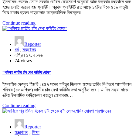
ইসলামিক ডেস্কঃ সৌদি সরকার ঘোষিত রোডম্যাপ অনুযায়ী আজ শুক্রবার মধ্যরাতে শুরু
হচ্ছে চলতি বছরের হজ ফ্লাইট। প্রথম ফ্লাইটটি রাত সাড়ে ১২টার দিকে ৪১৯ যাত্রী
নিয়ে ঢাকার হযরত শাহজালাল আন্তর্জাতিক বিমানবন্দর…
Continue reading
Reporter
ধর্ম
,
মন্ত্রণালয়
এপ্রিল ১৭, ২০২৬
74 views
“শনিবার জাতীয় চাঁদ দেখা কমিটির বৈঠক”
ইসলামিক ডেস্কঃ হিজরি ১৪৪৭ সনের পবিত্র জিলকদ মাসের তারিখ নির্ধারণে আগামীকাল
শনিবার (১৮ এপ্রিল) জাতীয় চাঁদ দেখা কমিটির সভা অনুষ্ঠিত হবে। এ দিন সন্ধ্যা সাড়ে
৬টায় ইসলামিক ফাউন্ডেশন বায়তুল মোকাররম…
Continue reading
Reporter
মন্ত্রণালয়
,
শিক্ষা